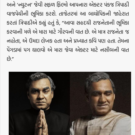
અને ‘ન્યુટન’ જેવી સફળ ફિલ્મો આપનારા એક્ટર પંકજ ત્રિપાઠી
વાજપેયીની ભૂમિકા કરશે. તાજેતરમાં આ બાયોપિકની જાહેરાત
કરતાં ત્રિપાઠીએ કહ્યું હતું કે, “આવા સહૃદયી રાજનેતાની ભૂમિકા
કરવાની મળે એ મારા માટે ગૌરવની વાત છે. એ માત્ર રાજનેતા જ
નહોતા, એ ઉમદા લેખક હતા અને પ્રખ્યાત કવિ પણ હતા. તેમના
પેંગડામાં પગ ઘાલવો એ મારા જેવા એક્ટર માટે નસીબની વાત
છે.”