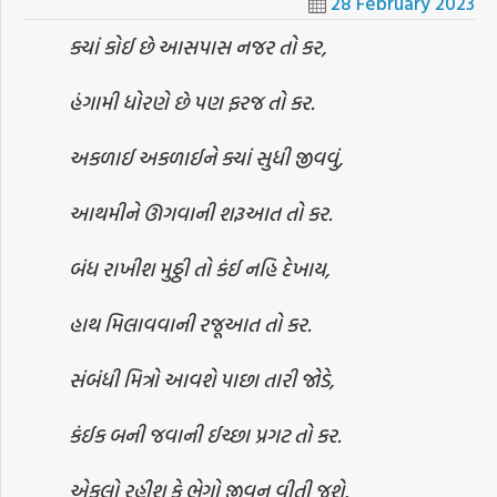
28 February 2023
ક્યાં કોઈ છે આસપાસ નજર તો કર,
હંગામી ધોરણે છે પણ ફરજ તો કર.
અકળાઈ અકળાઈને ક્યાં સુધી જીવવું,
આથમીને ઊગવાની શરૂઆત તો કર.
બંધ રાખીશ મુઠ્ઠી તો કંઈ નહિ દેખાય,
હાથ મિલાવવાની રજૂઆત તો કર.
સંબંધી મિત્રો આવશે પાછા તારી જોડે,
કંઈક બની જવાની ઈચ્છા પ્રગટ તો કર.
એકલો રહીશ કે ભેગો જીવન વીતી જશે,