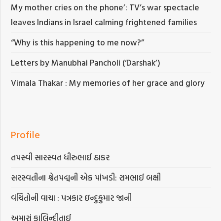
My mother cries on the phone’: TV’s war spectacle
leaves Indians in Israel calming frightened families
“Why is this happening to me now?”
Letters by Manubhai Pancholi (‘Darshak’)
Vimala Thakar : My memories of her grace and glory
Profile
તપસ્વી સારસ્વત ધીરુભાઈ ઠાકર
સરસ્વતીના શ્વેતપદ્મની એક પાંખડી: રામભાઈ બક્ષી
વંચિતોની વાચા : પત્રકાર ઇન્દુકુમાર જાની
અમારાં કાલિન્દીતાઈ