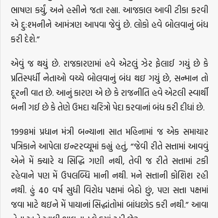
ભાષણ કર્યું, અને હસીને જતા રહ્યા. આજકાલ આવી ટીકા કરવી
એ દુ:શ્મનીને આમંત્રણ આપવા જેવું છે. લોકો હવે બોલવાનું બંધ
કરી દેશે.”
એવું જ થયું છે. રાજકારણમાં હવે એટલું ઝેર ફેલાઈ ગયું છે કે
પ્રતિસ્પર્ધી નેતાઓ વચ્ચે બોલવાનું બંધ થઇ ગયું છે, સન્માન તો
દૂરની વાત છે. આનું કારણ એ છે કે રાજનીતિ હવે એટલી સ્વાર્થી
બની ગઈ છે કે તેણે ઉમદા ચરિત્રો પેદા કરવાનાં બંધ કરી દીધાં છે.
1998માં પ્રધાન મંત્રી બન્યાના સાત મહિનામાં જ એક સમાચાર
પત્રિકાને આપેલા ઇન્ટરવ્યૂમાં કહ્યું હતું, “જેવી રીતે સત્તામાં આવવું
એને મેં ક્યારે ય સિદ્ધિ ગણી નથી, તેવી જ રીતે સત્તામાં ટકી
રહેવાને પણ મેં ઉપલબ્ધિ માની નથી. મને સત્તાની કોશિશ રહી
નથી. હું 40 વર્ષ સુધી વિરોધ પક્ષમાં બેઠો છું, પણ સત્તા પક્ષમાં
જવા માટે થઇને મેં પાયાનાં સિદ્ધાંતોમાં બાંધછોડ કરી નથી.” આવા