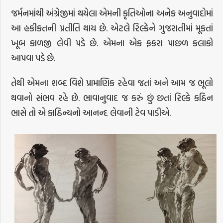
જર્મનમાંથી અંગ્રેજીમાં થયેલા એમની કૃતિઓના અનેક અનુવાદોમાં
આ હકીકતની પ્રતીતિ થાય છે. એટલે રિલ્કેને ગુજરાતીમાં મૂકતાં
ખૂબ કાળજી લેવી પડે છે. એમના એક ફકરા પાછળ કલાકો
આપવા પડે છે.
તેથી એમના શબ્દ વિશે પ્રામાણિક રહેવા જતાં અને આમ જ ભૂલો
થવાનો સંભવ રહે છે. ભાવાનુવાદ જ કરું છું છતાં રિલ્કે કઠિન
ભાસે તો એ કાઠિન્યનો આનન્દ લેવાની ટેવ પાડીએ.