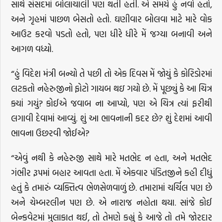
સાથે સંસદમાં બોલાચાલી પણ થતી હતી. એ સમયે હું નવો હતો,
અને ગૃહમાં પાછળ બેસતો હતો. ઘણીવાર બોલવા માટે મારે વોક
આઉટ કરવો પડતો હતો, પણ ધીરે ધીરે મેં જગ્યા બનાવી અને
આગળ વધ્યો.
“હું વિદેશ મંત્રી બન્યો તે પછી તો એક દિવસ મેં જોયું કે કોરિડોરમાં
લટકતો નહેરુજીનો ફોટો ગાયબ થઇ ગયો છે. મેં પૂછ્યું કે આ ચિત્ર
ક્યાં ગયું? કોઈએ જવાબ ના આપ્યો, પણ એ ચિત્ર ત્યાં ફરીથી
લગાવી દેવામાં આવ્યું. શું આ ભાવનાની કદર છે? શું દેશમાં આવી
ભાવના ઉછરવી જોઈએ?
“એવું નથી કે નહેરુજી સાથે મારે મતભેદ ન હતા, અને મતભેદ
ગંભીર રૂપમાં બહાર આવતા હતા. મેં એકવાર પંડિતજીને કહી દીધું
હતું કે તમારું વ્યક્તિત્વ ભેળસેળવાળું છે. તમારામાં ચર્ચિલ પણ છે
અને ચેમ્બરલીન પણ છે. એ નારાજ નહોતા થયા. સાંજે કોઈ
બેન્કવેટમાં મુલાકાત થઈ, તો તેમણે કહ્યું કે આજે તો તમે જોરદાર