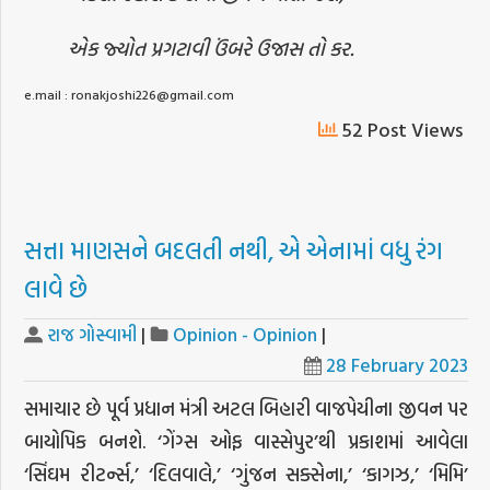
એક જ્યોત પ્રગટાવી ઉંબરે ઉજાસ તો કર.
e.mail : ronakjoshi226@gmail.com
52 Post Views
સત્તા માણસને બદલતી નથી, એ એનામાં વધુ રંગ
લાવે છે
રાજ ગોસ્વામી
|
Opinion - Opinion
|
28 February 2023
સમાચાર છે પૂર્વ પ્રધાન મંત્રી અટલ બિહારી વાજપેયીના જીવન પર
બાયોપિક બનશે. ‘ગેંગ્સ ઓફ વાસ્સેપુર’થી પ્રકાશમાં આવેલા
‘સિંઘમ રીટર્ન્સ,’ ‘દિલવાલે,’ ‘ગુંજન સક્સેના,’ ‘કાગઝ,’ ‘મિમિ’