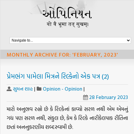
MONTHLY ARCHIVE FOR: 'FEBRUARY, 2023'
પ્રેમભંગ પામેલા મિત્રને રિલ્કેનો એક પત્ર (2)
સુમન શાહ
|
Opinion - Opinion
|
28 February 2023
મારો અનુભવ રહ્યો છે કે રિલ્કેનાં કાવ્યો સરળ નથી એમ એમનું
ગદ્ય પણ સરળ નથી, સંકુલ છે, કેમ કે રિલ્કે નારીકેલપાક રીતિના
છતાં અનનુકરણીય શબ્દસ્વામી છે.