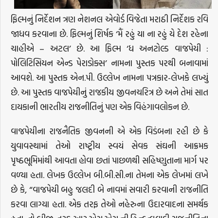
ફિલ્મનું નિર્દેશન ત્રણ નેશનલ એવોર્ડ વિજેતા મરાઠી નિર્દેશક રવિ
જાધવ કરવાના છે. ફિલ્મનું શિર્ષક ‘મૈં રહું યા ના રહું યે દેશ રહેના
ચાહીએ – અટલ’ છે. આ ફિલ્મ ‘ધ અનટોલ્ડ વાજપેયી :
પોલિટિસિયન એન્ડ પેરાડોક્સ’ નામના પુસ્તક પરથી બનાવામાં
આવશે. આ પુસ્તક એન.પી. ઉલ્લેખ નામના પત્રકાર-લેખકે લખ્યું
છે. આ પુસ્તક વાજપેયીનું રાજકીય જીવનચરિત્ર છે અને તેમાં સાત
દાયકાની ભારતીય રાજનીતિનું પણ એક વિહંગાવલોકન છે.
વાજપેયીના રાજનૈતિક જીવનની એ એક વિડંબના રહી છે કે
યુવાવસ્થામાં તેઓ રાષ્ટ્રીય સ્વયં સેવક સંઘની આક્રમક
પૃષ્ઠભૂમિમાંથી આવતા હોવા છતાં પાછળથી સહિષ્ણુતાના માર્ગ પર
વળ્યા હતા. લેખક ઉલ્લેખ બી.બી.સી.ના તેમના એક લેખમાં લખે
છે કે, “વાજપેયી બહુ જલદી બે નાવમાં સવારી કરવાની રાજનીતિ
કરવા લાગ્યા હતા. એક તરફ તેઓ નહેરુના ઉદારવાદના સમર્થક