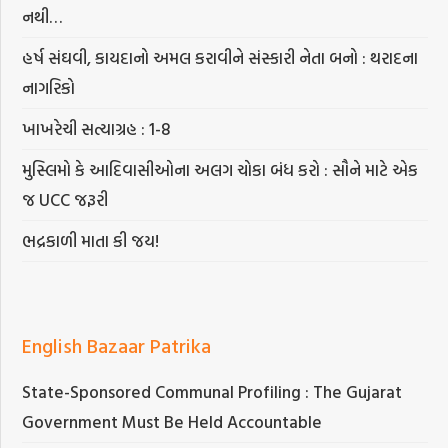
નથી…
હર્ષ સંઘવી, કાયદાનો અમલ કરાવીને સંસ્કારી નેતા બનો : થરાદના
નાગરિકો
ખાખરેચી સત્યાગ્રહ : 1-8
મુસ્લિમો કે આદિવાસીઓના અલગ ચોકા બંધ કરો : સૌને માટે એક
જ UCC જરૂરી
ભદ્રકાળી માતા કી જય!
English Bazaar Patrika
State-Sponsored Communal Profiling : The Gujarat
Government Must Be Held Accountable