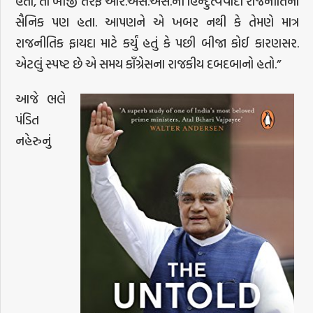
હતા, તો બીજી તરફ આર.એસ.એસ.ની હિન્દુત્વવાદી રાજનીતિના
સૈનિક પણ હતા. આપણને એ ખબર નથી કે તેમણે માત્ર
રાજનીતિક ફાયદા માટે કર્યું હતું કે પછી બીજા કોઈ કારણસર.
એટલું સ્પષ્ટ છે એ સમય કાઁગ્રેસના રાજકીય દબદબાનો હતો.”
આજે ભલે
પંડિત
નહેરુનું