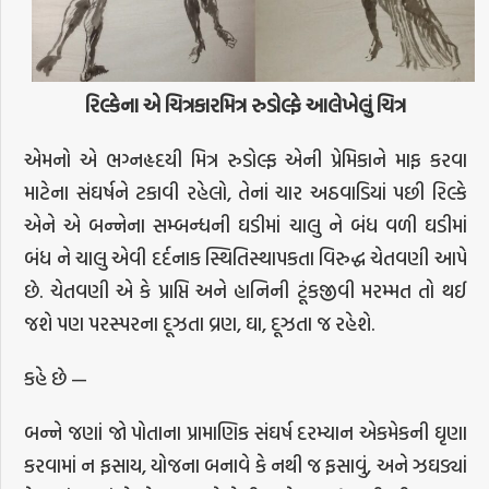
રિલ્કેના એ ચિત્રકારમિત્ર રુડોલ્ફે આલેખેલું ચિત્ર
એમનો એ ભગ્નહૃદયી મિત્ર રુડોલ્ફ એની પ્રેમિકાને માફ કરવા
માટેના સંઘર્ષને ટકાવી રહેલો, તેનાં ચાર અઠવાડિયાં પછી રિલ્કે
એને એ બન્નેના સમ્બન્ધની ઘડીમાં ચાલુ ને બંધ વળી ઘડીમાં
બંધ ને ચાલુ એવી દર્દનાક સ્થિતિસ્થાપકતા વિરુદ્ધ ચેતવણી આપે
છે. ચેતવણી એ કે પ્રાપ્તિ અને હાનિની ટૂંકજીવી મરમ્મત તો થઈ
જશે પણ પરસ્પરના દૂઝતા વ્રણ, ઘા, દૂઝતા જ રહેશે.
કહે છે —
બન્ને જણાં જો પોતાના પ્રામાણિક સંઘર્ષ દરમ્યાન એકમેકની ઘૃણા
કરવામાં ન ફસાય, યોજના બનાવે કે નથી જ ફસાવું, અને ઝઘડ્યાં