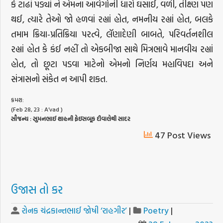
કે ટાઢાં પડ્યાં ને એમના આવેગોની ધારો ઘસાઈ, વળી, તીક્ષ્ણ પણ
થઈ, ત્યારે તેઓ જો હળવાં રહ્યાં હોત, નમનીય રહ્યાં હોત, બલકે
તમામ ક્રિયા-પ્રતિક્રિયા પરત્વે, લૅણાદેણી બાબતે, પરિવર્તનશીલ
રહ્યાં હોત કે કંઈ નહીં તો એકબીજા સાથે મિત્રભાવે માનવીય રહ્યાં
હોત, તો છૂટા પડવા માટેનો એમનો નિર્ણય મહાવિપદા અને
સંત્રાસનો સંકેત ન આપી શકત.
ક્રમશ:
(Feb 28, 23 : A’vad )
સૌજન્ય
:
સુમનભાઈ
શાહની
ફેઇસબૂક
દીવાલેથી
સાદર
47 Post Views
ઉજાસ તો કર
રોનક ચંદ્રકાન્તભાઈ જોષી ‘રાહગીર’
|
Poetry
|