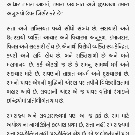
આધાર તમારા આદર્શ, તમારા ખયાલાત અને જીવનના તમારા
અનુભવો ઉપર નિર્ભર કરે છે.”
સત્તા અને શખ્સિયત વચ્ચે સીધો સંબંધ છે. સદાચારી અને
ઉત્તરદાયી વ્યક્તિ આચાર અને વિચારમાં અનુકૂળ, ઇમાનદાર,
વિનમ્ર અને સહકારી હોય છે. એનાથી વિરોધી વ્યક્તિ સ્વ-કેન્દ્રિત,
કપટી અને હાવિ હોય છે. બંને શક્તિશાળી છે અને બંને
મહામાનવ છે. ફર્ક એટલો જ છે કે રામનું સામર્થ્ય ધર્મ અને
સદાચાર માટે છે, રાવણની તાકાત અધર્મ અને દુરાચારમાં છે.
રામનો પાવર એમની બુદ્ધિની એરણ પર તપીને વિવેકશીલતામાં
બહાર આવે છે. રાવણની અંદર એ જ પાવર વૃત્તિમાં રંગાઇને
ઇન્દ્રિયોમાં પ્રતિબિંબિત થાય છે.
રામરાજ્ય અને રાવણરાજ્યમાં પણ આ જ ફર્ક છે. રામ માટે
અયોધ્યાના નાગરિકોનું કલ્યાણ પ્રથમ છે, સત્તા નહીં. રામરાજ્યમાં
સત્તા સ્વ-કેન્દ્રિત નહીં, પર-કેન્દ્રિત હોય છે. એ જ લોકતંત્રની પણ