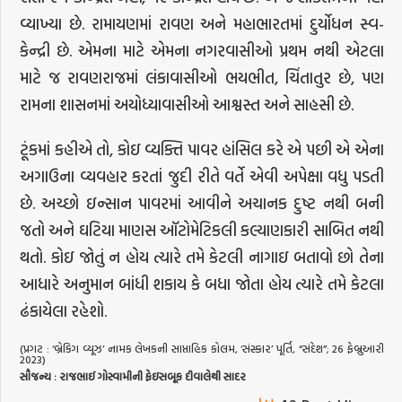
વ્યાખ્યા છે. રામાયણમાં રાવણ અને મહાભારતમાં દુર્યોધન સ્વ-
કેન્દ્રી છે. એમના માટે એમના નગરવાસીઓ પ્રથમ નથી એટલા
માટે જ રાવણરાજમાં લંકાવાસીઓ ભયભીત, ચિંતાતુર છે, પણ
રામના શાસનમાં અયોધ્યાવાસીઓ આશ્વસ્ત અને સાહસી છે.
ટૂંકમાં કહીએ તો, કોઇ વ્યક્તિ પાવર હાંસિલ કરે એ પછી એ એના
અગાઉના વ્યવહાર કરતાં જુદી રીતે વર્તે એવી અપેક્ષા વધુ પડતી
છે. અચ્છો ઇન્સાન પાવરમાં આવીને અચાનક દુષ્ટ નથી બની
જતો અને ઘટિયા માણસ ઑટોમેટિકલી કલ્યાણકારી સાબિત નથી
થતો. કોઇ જોતું ન હોય ત્યારે તમે કેટલી નાગાઇ બતાવો છો તેના
આધારે અનુમાન બાંધી શકાય કે બધા જોતા હોય ત્યારે તમે કેટલા
ઢંકાયેલા રહેશો.
(પ્રગટ : ‘બ્રેકિગ વ્યૂઝ’ નામક લેખકની સાપ્તાહિક કોલમ, ‘સંસ્કાર’ પૂર્તિ, “સંદેશ”; 26 ફેબ્રુઆરી
2023)
સૌજન્ય
:
રાજભાઈ
ગોસ્વામીની
ફેઇસબૂક
દીવાલેથી
સાદર