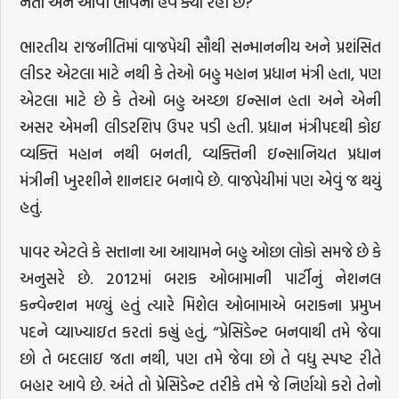
નેતા અને આવી ભાવના હવે ક્યાં રહી છે?
ભારતીય રાજનીતિમાં વાજપેયી સૌથી સન્માનનીય અને પ્રશંસિત
લીડર એટલા માટે નથી કે તેઓ બહુ મહાન પ્રધાન મંત્રી હતા, પણ
એટલા માટે છે કે તેઓ બહુ અચ્છા ઇન્સાન હતા અને એની
અસર એમની લીડરશિપ ઉપર પડી હતી. પ્રધાન મંત્રીપદથી કોઇ
વ્યક્તિ મહાન નથી બનતી, વ્યક્તિની ઇન્સાનિયત પ્રધાન
મંત્રીની ખુરશીને શાનદાર બનાવે છે. વાજપેયીમાં પણ એવું જ થયું
હતું.
પાવર એટલે કે સત્તાના આ આયામને બહુ ઓછા લોકો સમજે છે કે
અનુસરે છે. 2012માં બરાક ઓબામાની પાર્ટીનું નેશનલ
કન્વેન્શન મળ્યું હતું ત્યારે મિશેલ ઓબામાએ બરાકના પ્રમુખ
પદને વ્યાખ્યાઇત કરતાં કહ્યું હતું, “પ્રેસિડેન્ટ બનવાથી તમે જેવા
છો તે બદલાઇ જતા નથી, પણ તમે જેવા છો તે વધુ સ્પષ્ટ રીતે
બહાર આવે છે. અંતે તો પ્રેસિડેન્ટ તરીકે તમે જે નિર્ણયો કરો તેનો