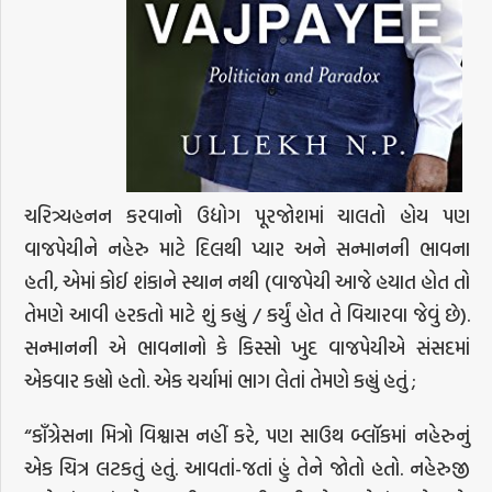
ચરિત્ર્યહનન કરવાનો ઉદ્યોગ પૂરજોશમાં ચાલતો હોય પણ
વાજપેયીને નહેરુ માટે દિલથી પ્યાર અને સન્માનની ભાવના
હતી, એમાં કોઈ શંકાને સ્થાન નથી (વાજપેયી આજે હયાત હોત તો
તેમણે આવી હરકતો માટે શું કહ્યું / કર્યું હોત તે વિચારવા જેવું છે).
સન્માનની એ ભાવનાનો કે કિસ્સો ખુદ વાજપેયીએ સંસદમાં
એકવાર કહ્યો હતો. એક ચર્ચામાં ભાગ લેતાં તેમણે કહ્યું હતું ;
“કાઁગ્રેસના મિત્રો વિશ્વાસ નહીં કરે, પણ સાઉથ બ્લૉકમાં નહેરુનું
એક ચિત્ર લટકતું હતું. આવતાં-જતાં હું તેને જોતો હતો. નહેરુજી