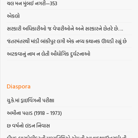
ચલ મન મુંબઈ નગરી—353
એકલો
સરકારી અધિકારીઓ જ વેપારીઓને અને સરકારને છેતરે છે….
જંતરમંતરથી માંડી બાંકીપુર લગી એક નવ્ય કથાનક ઊઘડી રહ્યું છે
અટકવાનું નામ ન લેતી ઔદ્યોગિક દુર્ઘટનાઓ
Diaspora
યુ.કે.માં ડ્રાઇવિંગની પરીક્ષા
અમીના પહાડ (1918 – 1973)
છ વર્ષનો લંડન નિવાસ