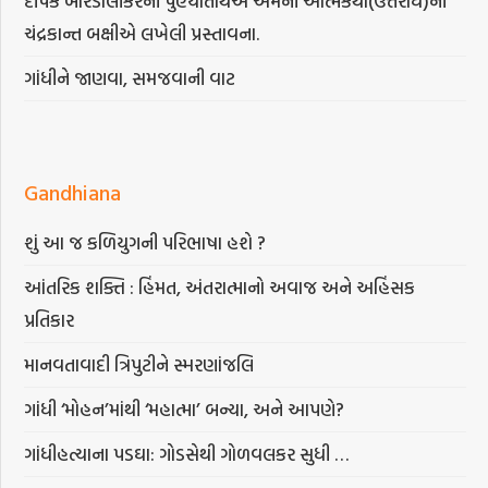
દીપક બારડોલીકરની પુણ્યતિથિએ એમની આત્મકથા(ઉત્તરાર્ધ)ની
ચંદ્રકાન્ત બક્ષીએ લખેલી પ્રસ્તાવના.
ગાંધીને જાણવા, સમજવાની વાટ
Gandhiana
શું આ જ કળિયુગની પરિભાષા હશે ?
આંતરિક શક્તિ : હિંમત, અંતરાત્માનો અવાજ અને અહિંસક
પ્રતિકાર
માનવતાવાદી ત્રિપુટીને સ્મરણાંજલિ
ગાંધી ‘મોહન’માંથી ‘મહાત્મા’ બન્યા, અને આપણે?
ગાંધીહત્યાના પડઘા: ગોડસેથી ગોળવલકર સુધી …