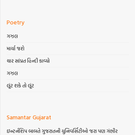
Poetry
ગઝલ
માર્યા જશે
ચાર સાંપ્રત હિન્દી કાવ્યો
ગઝલ
લૂંટ શકે તો લૂંટ
Samantar Gujarat
ઇન્ટર્નશિપ બાબતે ગુજરાતની યુનિવર્સિટીઓ જરા પણ ગંભીર