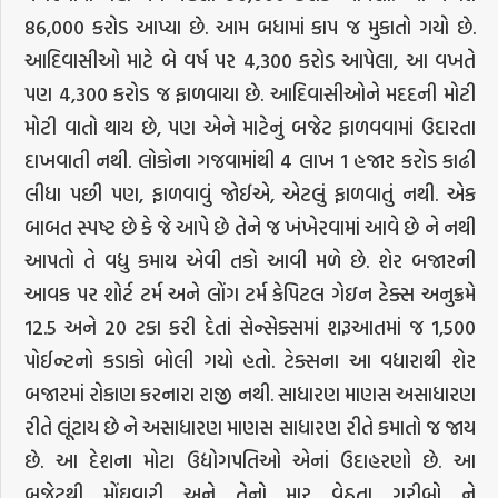
86,000 કરોડ આપ્યા છે. આમ બધામાં કાપ જ મુકાતો ગયો છે.
આદિવાસીઓ માટે બે વર્ષ પર 4,300 કરોડ આપેલા, આ વખતે
પણ 4,300 કરોડ જ ફાળવાયા છે. આદિવાસીઓને મદદની મોટી
મોટી વાતો થાય છે, પણ એને માટેનું બજેટ ફાળવવામાં ઉદારતા
દાખવાતી નથી. લોકોના ગજવામાંથી 4 લાખ 1 હજાર કરોડ કાઢી
લીધા પછી પણ, ફાળવાવું જોઈએ, એટલું ફાળવાતું નથી. એક
બાબત સ્પષ્ટ છે કે જે આપે છે તેને જ ખંખેરવામાં આવે છે ને નથી
આપતો તે વધુ કમાય એવી તકો આવી મળે છે. શેર બજારની
આવક પર શોર્ટ ટર્મ અને લોંગ ટર્મ કેપિટલ ગેઇન ટેક્સ અનુક્રમે
12.5 અને 20 ટકા કરી દેતાં સેન્સેક્સમાં શરૂઆતમાં જ 1,500
પોઈન્ટનો કડાકો બોલી ગયો હતો. ટેક્સના આ વધારાથી શેર
બજારમાં રોકાણ કરનારા રાજી નથી. સાધારણ માણસ અસાધારણ
રીતે લૂંટાય છે ને અસાધારણ માણસ સાધારણ રીતે કમાતો જ જાય
છે. આ દેશના મોટા ઉદ્યોગપતિઓ એનાં ઉદાહરણો છે. આ
બજેટથી મોંઘવારી અને તેનો માર વેઠતા ગરીબો ને