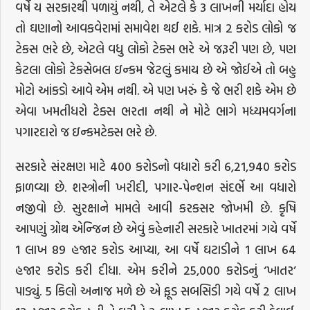
વર્ષે ય સરકારથી પળાયું નથી, તે એટલે કે 3 લાખની મર્યાદા હોય
તો ઘણાનો આવકવેરામાં સમાવેશ થઈ શકે. માત્ર 2 કરોડ લોકો જ
ટેકસ ભરે છે, એટલે વધુ લોકો ટેક્સ ભરે એ જરૂરી પણ છે, પણ
કેટલા લોકો ટેકસેબલ ઇન્કમ જેટલું કમાય છે એ જોઈએ તો બહુ
મોટો આંકડો આવે એમ નથી. એ પણ ખરું કે જે ભરી શકે એમ છે
એવા ખમતીધરો ટેક્સ ભરતા નથી ને મોટે ભાગે મધ્યમવર્ગના
પગારદારો જ ઇન્કમટેક્સ ભરે છે.
સરકારે સંરક્ષણ માટે 400 કરોડનો વધારો કરી 6,21,940 કરોડ
ફાળવ્યા છે. શસ્ત્રોની ખરીદી, પગાર-પેન્શન સંદર્ભે આ વધારો
નજીવો છે. સુરક્ષાને મામલે આવી કરકસર જોખમી છે. કૃષિ
આપણું ગ્રોથ એન્જિન છે એવું કહેનારી સરકારે ખાતરમાં ગયે વર્ષે
1 લાખ 89 હજાર કરોડ આપ્યા, આ વર્ષે ઘટાડીને 1 લાખ 64
હજાર કરોડ કરી દીધા. એમ કરીને 25,000 કરોડનું ‘ખાતર’
પાડ્યું. 5 કિલો અનાજ મળે છે એ ફૂડ સબસિડી ગયે વર્ષે 2 લાખ