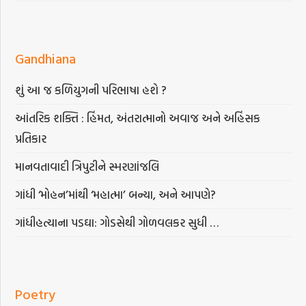
Gandhiana
શું આ જ કળિયુગની પરિભાષા હશે ?
આંતરિક શક્તિ : હિંમત, અંતરાત્માનો અવાજ અને અહિંસક
પ્રતિકાર
માનવતાવાદી ત્રિપુટીને સ્મરણાંજલિ
ગાંધી ‘મોહન’માંથી ‘મહાત્મા’ બન્યા, અને આપણે?
ગાંધીહત્યાના પડઘા: ગોડસેથી ગોળવલકર સુધી …
Poetry