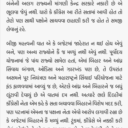
બંનેની અલગ રાજ્યની માંગણી કેન્દ્ર સરકારે નકારી છે એ
ભૂલવા જેવું નથી. ધારો કે કાઁગ્રેસ આ રીતે સત્તામાં આવી હોત તો
તેણે પણ સાથી પક્ષોને સાચવવા લહાણી કરી જ હોત તે સમજી
લેવાનું રહે.
બીજી મહત્ત્વની વાત એ કે બજેટમાં જાહેરાત ન થઈ હોય એવું
બને, પણ અન્ય રાજ્યોને કૈં જ મળ્યું નથી એવું નથી. પૂર્વોદય
યોજનામાં જે પાંચ રાજ્યો સામેલ હતાં, એમાં બિહાર અને આંધ્ર
સિવાય બંગાળ, ઓડિસા અને ઝારખંડ પણ છે, તે ઉપરાંત
અસમને પૂર નિયંત્રણ અને મહારાષ્ટ્રને સિંચાઈ પરિયોજના માટે
ફંડ ફાળવવામાં આવ્યું જ છે, એટલે આંધ્ર અને બિહારને જ બધું
લૂંટાવી દેવાયું છે એ વાતમાં દમ નથી. અત્યારે ભલે દિલ્હીમાં
કાઁગ્રેસી નેતા એમ કહે કે સત્તા બચાવવા બિહારને વિશેષ મદદ કરી,
પણ પટનામાં એમના જ પક્ષના નેતા એવો આરોપ લગાવી રહ્યા છે
કે બજેટમાં બિહારને કૈં મળ્યું નથી. ટૂંકમાં, કાઁગ્રેસે એ નક્કી કરી