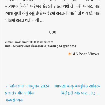
મધ્યમવર્ગીઓને ખરેખર કેટલી રાહત થશે તે નથી ખબર, પણ
આજ સુધી એવું રહ્યું છે કે બજેટમાં રાહતની વાતો તો થાય છે, પણ
પીડામાં રાહત થતી નથી ….
000
e.mail :
ravindra21111946@gmail.com
પ્રગટ
: ‘
આજકાલ
’
નામક
લેખકની
કટાર
, “
ધબકાર
”, 26
જુલાઈ
2024
46 Post Views
←
लोकसभा आमचुनाव 2024:
આપણા અનુ-આધુનિક સાહિત્ય
प्रजातंत्र और धार्मिक
વિશે ફરી એક વાર… (૬)
→
अल्पसंख्यक