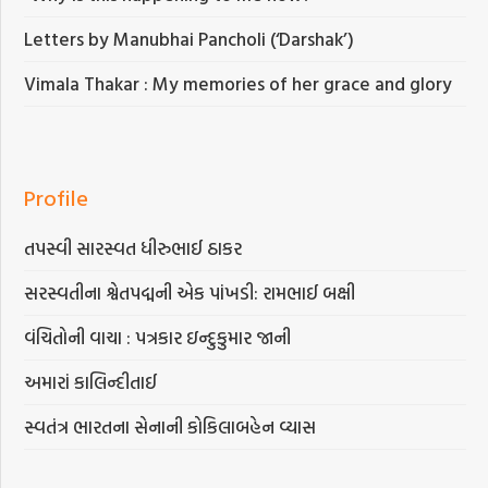
Letters by Manubhai Pancholi (‘Darshak’)
Vimala Thakar : My memories of her grace and glory
Profile
તપસ્વી સારસ્વત ધીરુભાઈ ઠાકર
સરસ્વતીના શ્વેતપદ્મની એક પાંખડી: રામભાઈ બક્ષી
વંચિતોની વાચા : પત્રકાર ઇન્દુકુમાર જાની
અમારાં કાલિન્દીતાઈ
સ્વતંત્ર ભારતના સેનાની કોકિલાબહેન વ્યાસ