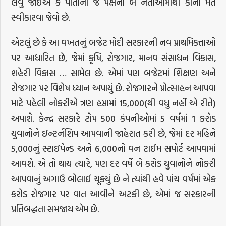
લેવું જોઈએ કે પોતાના જ પક્ષના બે નેતાઓમાંથી કોનો મત
સ્વીકારવા જેવો છે.
એટલું છે કે આ વખતનું બજેટ મોદી સરકારની નવ પ્રાથમિક્તાઓ
પર આધારિત છે, જેમાં કૃષિ, રોજગાર, માનવ સંસાધન વિકાસ,
શહેરી વિકાસ … સામેલ છે. એમાં પણ બજેટમાં શિક્ષણ અને
રોજગાર પર વિશેષ ધ્યાન અપાયું છે. રોજગારને પ્રોત્સાહન આપવા
માટે પહેલી નોકરીએ ત્રણ હપ્તામાં 15,000(થી વધુ નહીં એ રીતે)
અપાશે. કેન્દ્ર સરકારે ટોપ 500 કંપનીઓમાં 5 વર્ષમાં 1 કરોડ
યુવાનોને ઇન્ટર્નશિપ આપવાની જાહેરાત કરી છે, જેમાં દર મહિને
5,000નું સ્ટાઇપેન્ડ અને 6,000નો વન ટાઈમ સપોર્ટ આપવામાં
આવશે. એ તો થાય ત્યારે, પણ દર વર્ષે બે કરોડ યુવાનોને નોકરી
આપવાનું અગાઉ બોલાઈ ચૂક્યું છે ને ત્યાંથી હવે પાંચ વર્ષમાં એક
કરોડ રોજગાર પર વાત આવીને અટકી છે, એમાં જ સરકારની
પ્રતિબદ્ધતા સમજાય એમ છે.