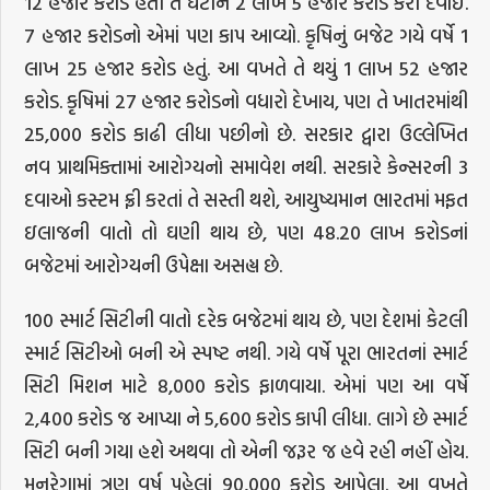
12 હજાર કરોડ હતી તે ઘટીને 2 લાખ 5 હજાર કરોડ કરી દેવાઈ.
7 હજાર કરોડનો એમાં પણ કાપ આવ્યો. કૃષિનું બજેટ ગયે વર્ષે 1
લાખ 25 હજાર કરોડ હતું. આ વખતે તે થયું 1 લાખ 52 હજાર
કરોડ. કૃષિમાં 27 હજાર કરોડનો વધારો દેખાય, પણ તે ખાતરમાંથી
25,000 કરોડ કાઢી લીધા પછીનો છે. સરકાર દ્વારા ઉલ્લેખિત
નવ પ્રાથમિક્તામાં આરોગ્યનો સમાવેશ નથી. સરકારે કેન્સરની 3
દવાઓ કસ્ટમ ફ્રી કરતાં તે સસ્તી થશે, આયુષ્યમાન ભારતમાં મફત
ઇલાજની વાતો તો ઘણી થાય છે, પણ 48.20 લાખ કરોડનાં
બજેટમાં આરોગ્યની ઉપેક્ષા અસહ્ય છે.
100 સ્માર્ટ સિટીની વાતો દરેક બજેટમાં થાય છે, પણ દેશમાં કેટલી
સ્માર્ટ સિટીઓ બની એ સ્પષ્ટ નથી. ગયે વર્ષે પૂરા ભારતનાં સ્માર્ટ
સિટી મિશન માટે 8,000 કરોડ ફાળવાયા. એમાં પણ આ વર્ષે
2,400 કરોડ જ આપ્યા ને 5,600 કરોડ કાપી લીધા. લાગે છે સ્માર્ટ
સિટી બની ગયા હશે અથવા તો એની જરૂર જ હવે રહી નહીં હોય.
મનરેગામાં ત્રણ વર્ષ પહેલાં 90,000 કરોડ આપેલા. આ વખતે