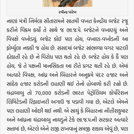
રવીન્દ્ર પારેખ
નાણાં મંત્રી નિર્મલા સીતારામને સાતમી વખત કેન્દ્રીય બજેટ રજૂ
કરીને વિક્રમ કર્યો તે સાથે જ ભા.જ.પે. બજેટને વખાણ્યું અને
વિપક્ષે વખોડયું. બજેટ કોઈ પણ હોય, વખાણ-વખોડની આ
ફોર્મ્યુલા નક્કી જ હોય છે. સંસદમાં બજેટ સાંભળ્યા વગર પાટલી
ઠોકાતી રહે છે ને વિરોધ પણ થતો રહે છે. બજેટ હોય કે કૈં પણ
હોય, જે તે પક્ષની માનસિકતા આ રીતે પ્રગટ થતી રહે છે. એમાં
અત્યારે વિપક્ષ, આંધ્ર અને બિહારને અનુક્રમે પંદર હજાર અને
સાંઠેક હજાર કરોડની લહાણી થઈ તેનો હોબાળો કરી રહ્યો છે.
ચંદ્રાબાબુ તો 70,000 કરોડની ભારત પેટ્રોલિયમ કોર્પોરેશન
લિમિટેડની રિફાઇનરી અગાઉ જ પડાવી ગયા છે, એટલે એમને
પણ લહાણી ઓછી થઈ નથી. એ સાચું કે બિહારના નીતીશકુમાર
અને આંધ્રના ચંદ્રાબાબુ નાયડુને ટેકે ભા.જ.પ.ની સરકાર અત્યારે
સત્તામાં છે, એટલે એને રાજી રાખવાનું સમજી શકાય એવું છે, પણ