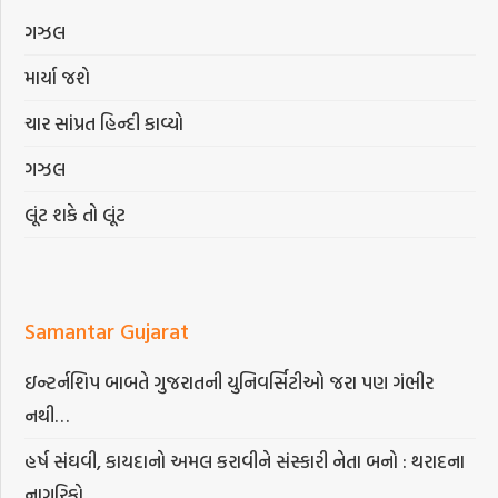
ગઝલ
માર્યા જશે
ચાર સાંપ્રત હિન્દી કાવ્યો
ગઝલ
લૂંટ શકે તો લૂંટ
Samantar Gujarat
ઇન્ટર્નશિપ બાબતે ગુજરાતની યુનિવર્સિટીઓ જરા પણ ગંભીર
નથી…
હર્ષ સંઘવી, કાયદાનો અમલ કરાવીને સંસ્કારી નેતા બનો : થરાદના
નાગરિકો