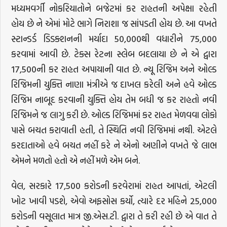
મધ્યમવર્ગી નોકરિયાતોને બજેટમાં કર રાહતની અપેક્ષા રહેતી
હોય છે ને એમાં મોટે ભાગે નિરાશા જ સાંપડતી હોય છે. આ વખતે
સ્ટાન્ડર્ડ ડિડક્શનની મર્યાદા 50,000થી વધારીને 75,000
કરવામાં આવી છે. ટેક્સ રેટના સ્લેબ બદલાયા છે ને એ દ્વારા
17,500ની કર રાહત અપાયાની વાત છે. ન્યૂ રિજિમ અને ઓલ્ડ
રિજિમની યુક્તિ નાણા મંત્રીએ જ દાખલ કરેલી અને હવે ઓલ્ડ
રિજિમ નાબૂદ કરવાની યુક્તિ હોય તેમ બધી જ કર રાહતો નવી
રિજિમને જ લાગુ કરી છે. ઓલ્ડ રિજિમમાં કર રાહત મેળવવા લોકો
પાસે બચત કરાવાતી હતી, તે સ્થિતિ નવી રિજિમમાં નથી. એટલે
કરદાતાઓ હવે બચત નહીં કરે ને એનો અણીને વખતે જે લાભ
એમને મળતો હતો એ નહીં મળે એમ બને.
વેલ, સરકારે 17,500 કરોડની કરવેરામાં રાહત આપતાં, એટલી
ખોટ ખાવી પડશે, એવો અફસોસ કર્યો, ત્યારે દર મહિને 25,000
કરોડની વસૂલાત માત્ર જી.એસ.ટી. દ્વારા તે કરી રહી છે એ વાત તે