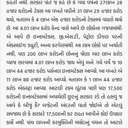
કહેતી નથી. સરકાર પોતે જ કહે છે કે ગયા વર્ષનો 27લાખ 28
હજાર કરોડનો ટેક્સ આ વખતે વધીને 31 લાખ 29 હજાર કરોડ
થયો, મતલબ કે 4 લાખ એક હજાર કરોડનો ટેક્સમાં વધારો થયો
છે. આ 4.01 લાખ કરોડ કેન્દ્ર પાસે આવે છે લોકોના ગજવામાંથી.
એ આવે છે ઇન્કમટેક્સ, જી.એસ.ટી., પેટ્રોલ ડીઝલ પરની
એક્સાઈઝ ડ્યુટી, અન્ય કરવેરામાંથી. આ રકમ લોકો પર ખર્ચાતી
નથી, પણ 200 લાખ કરોડની લોનનું પોણા બાર લાખ કરોડ
વ્યાજ ભરવામાં 4.01 લાખ કરોડ જાય એવું બને. ગયે વર્ષે જ 10
લાખ 44 હજાર કરોડ પર્સનલ ઇન્કમટેક્સ આવ્યો. આ વખતે એ
11 લાખ 88 હજાર કરોડ આવ્યો. મતલબ કે 1 લાખ 44 હજાર
કરોડ એકસ્ટ્રા આવ્યા. આટલી રકમ લૂંટયા પછી પણ 17,500
કરોડની ઇન્કમટેક્સમાં અપાયેલી છૂટનું સરકાર રડે તો હસવું જ
આવે કે બીજું કૈં? બજેટની અંદરની વાતો જોઈએ તો એટલું
સમજાય છે કે સરકારે 17,500ની કર રાહત આપીને કોઈ ઉપકાર
કર્યો નથી. પાંચ લાખની કરમુક્તિની મર્યાદાનું વચન તો આટલે