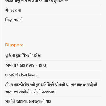
અટકવાનું નામ ન લેતી ઔદ્યોગિક દુર્ઘટનાઓ
ગેંગસ્ટર મા
સિદ્ધાંતવાદી
Diaspora
યુ.કે.માં ડ્રાઇવિંગની પરીક્ષા
અમીના પહાડ (1918 – 1973)
છ વર્ષનો લંડન નિવાસ
દીપક બારડોલીકરની પુણ્યતિથિએ એમની આત્મકથા(ઉત્તરાર્ધ)ની
ચંદ્રકાન્ત બક્ષીએ લખેલી પ્રસ્તાવના.
ગાંધીને જાણવા, સમજવાની વાટ