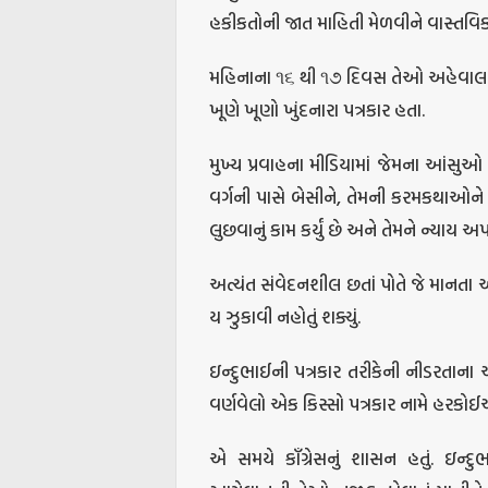
હકીકતોની જાત માહિતી મેળવીને વાસ્તવિ
મહિનાના ૧૬ થી ૧૭ દિવસ તેઓ અહેવાલ ક
ખૂણે ખૂણો ખુંદનારા પત્રકાર હતા.
મુખ્ય પ્રવાહના મીડિયામાં જેમના આંસુ
વર્ગની પાસે બેસીને, તેમની કરમકથાઓન
લુછવાનું કામ કર્યું છે અને તેમને ન્યાય અપ
અત્યંત સંવેદનશીલ છતાં પોતે જે માનતા
ય ઝુકાવી નહોતું શક્યું.
ઇન્દુભાઈની પત્રકાર તરીકેની નીડરતા
વર્ણવેલો એક કિસ્સો પત્રકાર નામે હરકોઈએ
એ સમયે કાઁગ્રેસનું શાસન હતું. ઇન્