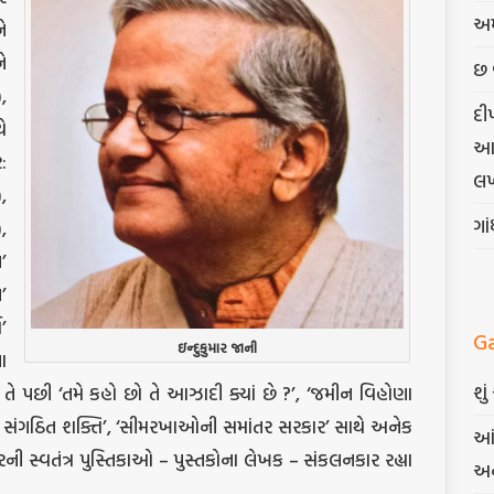
અમ
ે
ે
છ 
,
દી
ે
આત્
:
લખ
,
ગા
,
’
’
’
G
ઇન્દુકુમાર જાની
ા
શુ
ે પછી ‘તમે કહો છો તે આઝાદી ક્યાં છે ?’, ‘જમીન વિહોણા
ની સંગઠિત શક્તિ’, ‘સીમરખાઓની સમાંતર સરકાર’ સાથે અનેક
આં
 સ્વતંત્ર પુસ્તિકાઓ – પુસ્તકોના લેખક – સંકલનકાર રહ્યા
અન