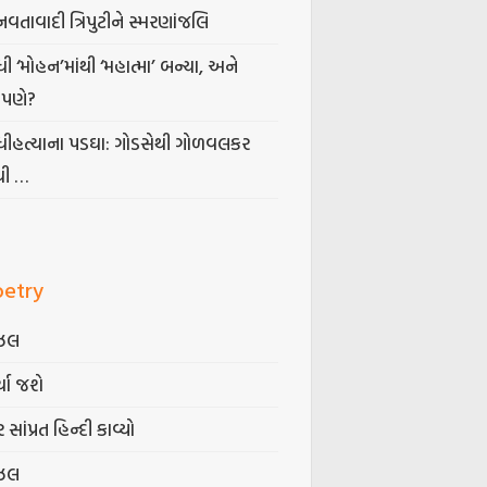
નવતાવાદી ત્રિપુટીને સ્મરણાંજલિ
ધી ‘મોહન’માંથી ‘મહાત્મા’ બન્યા, અને
પણે?
ંધીહત્યાના પડઘા: ગોડસેથી ગોળવલકર
ધી …
oetry
ઝલ
્યા જશે
 સાંપ્રત હિન્દી કાવ્યો
ઝલ