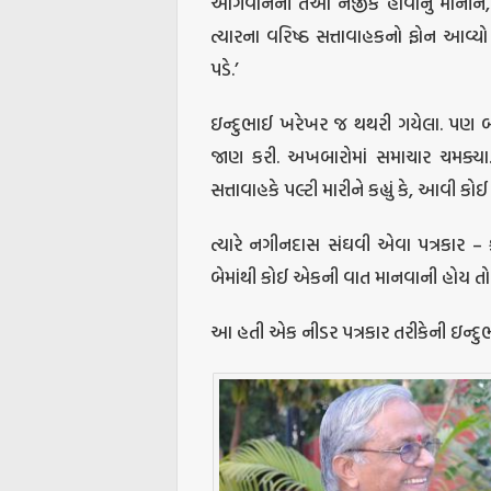
આગેવાનની તેઓ નજીક હોવાનું માનીને, 
ત્યારના વરિષ્ઠ સત્તાવાહકનો ફોન આવ્
પડે.’
ઇન્દુભાઈ ખરેખર જ થથરી ગયેલા. પણ બ
જાણ કરી. અખબારોમાં સમાચાર ચમક્યા.
સત્તાવાહકે પલ્ટી મારીને કહ્યું કે, આવી
ત્યારે નગીનદાસ સંઘવી એવા પત્રકાર – ક
બેમાંથી કોઈ એકની વાત માનવાની હોય તો હુ
આ હતી એક નીડર પત્રકાર તરીકેની ઇન્દુ