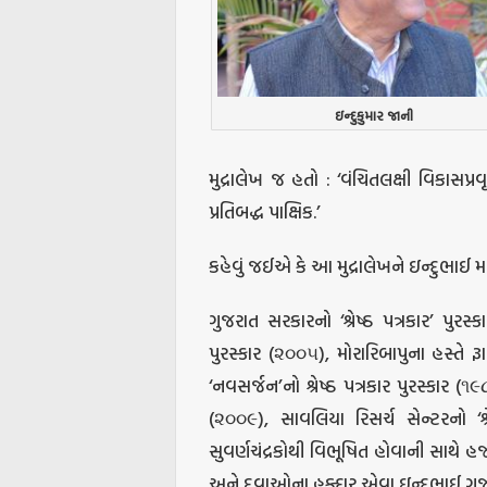
ઇન્દુકુમાર જાની
મુદ્રાલેખ જ હતો : ‘વંચિતલક્ષી વિકાસપ
પ્રતિબદ્ધ પાક્ષિક.’
કહેવું જઈએ કે આ મુદ્રાલેખને ઇન્દુભાઈ 
ગુજરાત સરકારનો ‘શ્રેષ્ઠ પત્રકાર’ પુરસ
પુરસ્કાર (૨૦૦૫), મોરારિબાપુના હસ્તે ર
‘નવસર્જન’નો શ્રેષ્ઠ પત્રકાર પુરસ્કાર (૧
(૨૦૦૯), સાવલિયા રિસર્ચ સેન્ટરનો ‘શ્રેષ
સુવર્ણચંદ્રકોથી વિભૂષિત હોવાની સાથે 
અને દુવાઓના હક્દાર એવા ઇન્દુભાઈ ગુજર