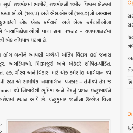
O
લેશન સુધી રાજકોટમાં ભણીને, રાજકોટની જમીન વિકાસ બેન્કમાં
ા કરતા બી.એ. (૧૯૬૫) અને એલ.એલ.બી.(૧૯૬૭)નો અભ્યાસ
સર
દુભાઈની એક બેન્ક કર્મચારી અને બેન્ક કર્મચારીઓના
સર
 ‘વાચાવિહોણાઓની વાચા સમા પત્રકાર – ચળવળકાર’માં
જં
ી એક નોંધપાત્ર ઘટના છે.
નવ
ો ભોગ બનીને આપણી વચ્ચેથી અંતિમ વિદાય લઈ જનારા
અટ
ૂર, અગરિયાઓ, મિલમજૂરો અને એકંદરે શોષિત-પીડિત,
ગેં
હિત, હક, ગૌરવ અને વિકાસ માટે એક કર્મશીલ આગેવાન રૂપે
ી રહ્યા એ સામયિક ‘નયામાર્ગ’ના પત્રકાર – તંત્રીરૂપે તેમ જ
સિદ
ist રૂપે નિભાવેલી ભૂમિકા અને તેમનું પ્રદાન ઇન્દુભાઈને
રોળમાં સ્થાન આપે છે. ઇન્દુકુમાર જાનીના ઉલ્લેખ વિના
D
,
યુ.
ર