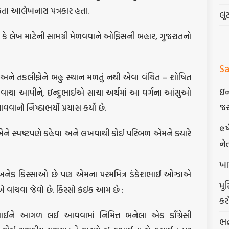
કતા આલેખનારા પત્રકાર હતા.
લૂં
ે લેખ માટેની સામગ્રી મેળવવાને ઓફિસની બહાર, ગુજરાતનો
Sa
ઓ અને તકલીફોને બહુ સ્થાન મળતું નથી એવા વંચિત – શોષિત
ઇન
ે વાચા આપીને, ઇન્દુભાઈએ સાચા અર્થમાં આ વર્ગના આંસુઓ
જર
ાવવાનો નિષ્ઠાભર્યો પ્રયાસ કર્યો છે.
હર
 એને સ્પષ્ટપણે કહેવા અને લખવાથી કોઈ પરિબળ એમને ક્યારે
ને
ખા
ના અનેક કિસ્સાઓ છે પણ એમના પરમમિત્ર ડંકેશભાઈ ઓઝાએ
મુ
 વાંચવા જેવો છે. કિસ્સો કંઈક આમ છે :
કર
દુભાઈને આગળ લઈ આવવામાં નિમિત્ત બનેલા એક કાઁગ્રેસી
ભદ