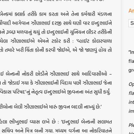
Ar
્કમાં ક્લાર્ક તરીકે કામ કરતા અને તેના કર્મચારી મંડળના
Ar
ાંધીવાદી આગેવાન ઝીણાભાઈ દરજી સાથે ઘણી વાર ઇન્દુભાઈને
મને રૂબરૂ મળવાનું થયું તો ઇન્દુભાઈની યુનિયન લીડર તરીકેની
ી ગયેલા ઝીણાભાઈએ એમને ટકોર કરી : ‘વ્હાઈટ કોલરવાળા
ો તમારે ખરી ચિંતા કોની કરવી જોઈએ, એ જો જાણવું હોય તો
“I
fl
gr
ઈ બેન્કની નોકરી છોડીને ઝીણાભાઈ સાથે આદિવાસીઓ –
એવા તો જોડાઈ ગયા કે ઝીણાભાઈની વિદાય પછી ઝીણાભાઈ જેના
O
 વિકાસ પરિષદ’નું નેતૃત્વ ઇન્દુભાઈએ જીવનના અંત સુધી કર્યું.
fl
in
ગરીબોના બેલી ઝીણાભાઈએ મારું જીવન બદલી નાખ્યું છે.’
im
રહેલા ભીખુભાઈ વ્યાસ લખે છે : ‘ઇન્દુભાઈ બેન્કની સલામત
Pl
સચિવ અને મિત્ર બની ગયા. મધ્યમ વર્ગના આ નોકરિયાતને
ki