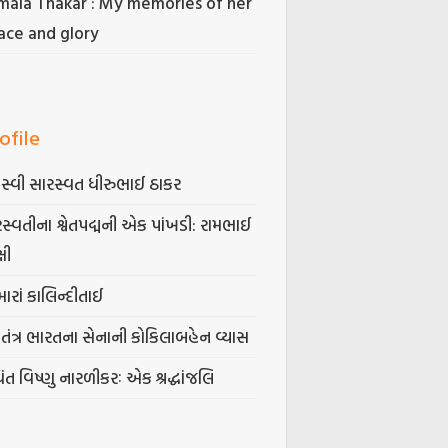
mala Thakar : My memories of her
ace and glory
ofile
સ્વી સારસ્વત ધીરુભાઈ ઠાકર
સ્વતીના શ્વેતપદ્મની એક પાંખડી: રામભાઈ
્ષી
ારાં કાલિન્દીતાઈ
વતંત્ર ભારતના સેનાની કોકિલાબહેન વ્યાસ
ંત વિષ્ણુ નારળીકરઃ­ એક શ્રદ્ધાંજલિ