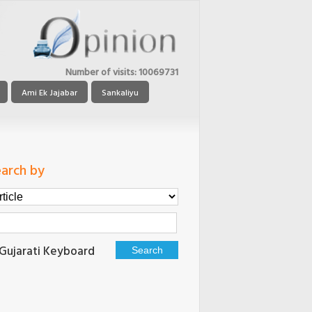
Number of visits:
10069731
Ami Ek Jajabar
Sankaliyu
arch by
Gujarati Keyboard