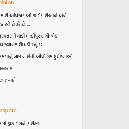
pinion
કારી અધિકારીઓ જ વેપારીઓને અને
કારને છેતરે છે….
તરમંતરથી માંડી બાંકીપુર લગી એક
્ય કથાનક ઊઘડી રહ્યું છે
કવાનું નામ ન લેતી ઔદ્યોગિક દુર્ઘટનાઓ
ગસ્ટર મા
્ધાંતવાદી
iaspora
કે.માં ડ્રાઇવિંગની પરીક્ષા