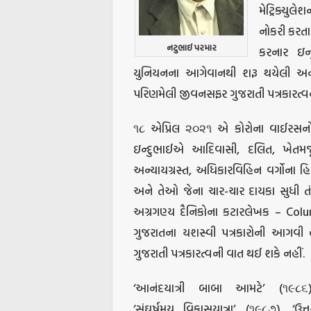
મેટ્રિક્યુ
નોકરી કરત
નટુભાઈ પરમાર
કરનાર ઇન્
યુનિયનના આગેવાનથી શરૂ થયેલી અને
પરિણમેલી જીવનસફર ગુજરાતી પત્રકારત્વન
૧૮ એપ્રિલ ૨૦૨૧ એ કોરોના વાઈરસન
ઇન્દુભાઈએ આદિવાસી, દલિત, ખેતમજ
અન્યાયગ્રસ્ત, અધિકારવિહિન વર્ગોના 
અને તેઓ જેના ચાર-ચાર દાયકા સુધી તંત્ર
અગ્રગણ્ય દૈનિકોના કટારલેખક – Column
ગુજરાતના યશસ્વી પત્રકારોની આગવી હ
ગુજરાતી પત્રકારત્વની વાત થઈ શકે નહીં.
‘આનંદયાત્રી બાબા આમટે’ (૧૯૮૬)
‘સંઘર્ષમય વિકાસયાત્રા’ (૧૯૮૭), ‘ઉત્ત