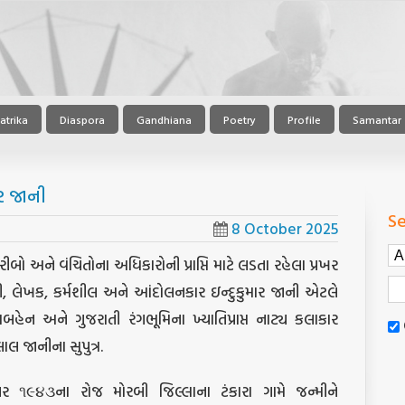
atrika
Diaspora
Gandhiana
Poetry
Profile
Samantar
ાર જાની
Se
8 October 2025
ો અને વંચિતોના અધિકારોની પ્રાપ્તિ માટે લડતા રહેલા પ્રખર
ંત્રી, લેખક, કર્મશીલ અને આંદોલનકાર ઇન્દુકુમાર જાની એટલે
બહેન અને ગુજરાતી રંગભૂમિના ખ્યાતિપ્રાપ્ત નાટ્ય કલાકાર
લ જાનીના સુપુત્ર.
બર ૧૯૪૩ના રોજ મોરબી જિલ્લાના ટંકારા ગામે જન્મીને