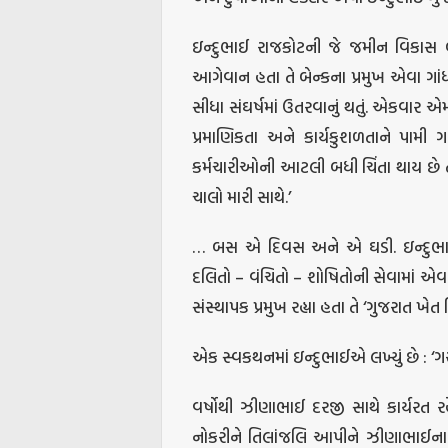
ઇન્દુભાઈ રાજકોટની જે જમીન વિકાસ બેન
આગેવાન હતા તે બેન્કના પ્રમુખ એવા ગ
સીધા સંઘર્ષમાં ઉતરવાનું થતું. એકવાર એ
પ્રમાણિકતા અને કાર્યકુશળતાને પામ
કર્મચારીઓની આટલી બધી ચિંતા થાય છે ત
ચાલો મારી સાથે.’
… બસ એ દિવસ અને એ ઘડી. ઇન્દુભા
દલિતો – વંચિતો – શોષિતોની સેવામાં 
સંસ્થાપક પ્રમુખ રહ્યા હતા તે ‘ગુજરાત ખેત
એક સ્વકથનમાં ઇન્દુભાઈએ લખ્યું છે : ‘
વર્ષોથી ઝીણાભાઈ દરજી સાથે કાર્યરત 
નોકરીને તિલાંજલિ આપીને ઝીણાભાઈના 