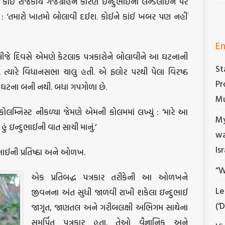
કોઈ રાજકીય ગજગ્રાહને કારણે ઇન્દુભાઈના લેન્ડલાઈન પર
યો : ‘તમારો ખાતમો બોલાવી દઈશ. કોઈને કાંઈ ખબર પણ નહીં
En
ીજે દિવસે એમણે કેટલાક પત્રકારોને બોલાવીને આ ઘટનાની
St
 ત્યારે વિધાનસભા ચાલુ હતી. એ ફલોર પરથી પેલા વિરષ્ઠ
Pr
 કોઈ ઘટના બની નથી. બધા ગપગોળા છે.
Mu
ોલમ્નિસ્ટ નીકળ્યા જેમણે એમની કોલમમાં લખ્યું : ‘મારે આ
My
ં ઇન્દુભાઈની વાત સાચી માનું.’
wa
Is
ભાઈની પ્રતિષ્ઠા અને ઓળખ.
“W
એક પ્રતિબદ્ધ પત્રકાર તરીકેની આ ઓળખને
Le
જીવનના અંત સુધી જાળવી રાખી શકેલા ઇન્દુભાઈ
(‘
જાગૃત, જાણતલ અને ગરીબલક્ષી અભિગમ સાથેના
સમર્પિત પત્રકાર હતા. તેઓ વૈજ્ઞાનિક અને