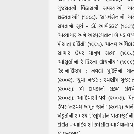
ગુજરાતની વિકાસની સમસ્યાઓ અન
શક્યતાઓ’ (૧૯૮૮), ‘સંઘર્ષસેનાની અન
સમતાનો સૂર્ય – ડૉ. આંબેડકર’ (૧૯૯૧)
‘અત્યાચાર અને અસ્પૃશ્યતાના બે પડ વચ્ચ
પીસાતા દલિતો’ (૧૯૯૬), ‘માનવ અધિકાર
સાબાર ઉપર માનુષ સત્ય’ (૧૯૯૮)
‘આંસુભીનાં રે હિરના લોચનીયાં’ (૧૯૯૯)
‘રેશનાલિઝમ : નવલાં મુક્તિનાં ગાન
(૨૦૦૨), ‘યુવા નજરે : સ્વર્ણીમ ગુજરાત
(૨૦૦૭), ‘બે દાયકાનો સફળ સંઘર્ષ
(૨૦૦૭), ‘આદિવાસી પર્વ’ (૨૦૦૭), પિત
ઉપર ‘નટવર્ય અમૃત જાની’ (૨૦૧૨) અને ત
ખેડૂતોની સમસ્યા’, ‘ભૂમિહીન ખેતમજૂરો
દલિત – આદિવાસી કર્મશીલ આગેવાનો પરની
છે ઇન્દુભાઈ.