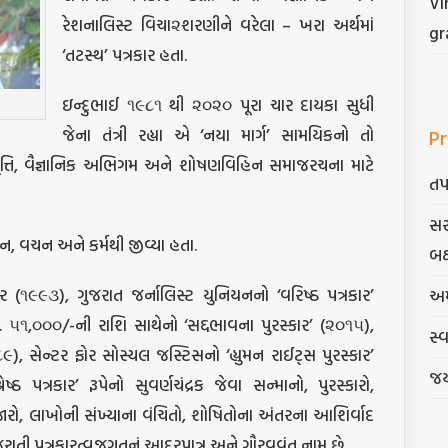
Vi
રેશનાલિસ્ટ વિચા૨શરણીને વરેલા – ખરા અર્થમાં
gr
‘તટસ્થ’ પત્રકાર હતા.
ઇન્દુભાઈ ૧૯૮૧ થી ૨૦૨૦ પૂરા ચાર દાયકા સુધી
જેના તંત્રી રહ્યા એ ‘નયા માર્ગ’ સામયિકનો તો
Pr
્રવૃત્તિ, વૈજ્ઞાનિક અભિગમ અને શોષણવિહિન સમાજરચના માટે
તપ
સર
મન, વચન અને કર્મથી જીવ્યા હતા.
બક
્કાર (૧૯૯૩), ગુજરાત જર્નાલિસ્ટ યુનિયનનો ‘વરિષ્ઠ પત્રકાર’
અમ
ૂા. ૫૧,૦૦૦/-ની રાશિ સાથેનો ‘સદ્દભાવના પુરસ્કાર’ (૨૦૧૫),
સ્
૯૮૯), સેન્ટર ફોર સોસ્યલ જસ્ટિસનો ‘હ્યુમન રાઈટ્સ પુરસ્કાર’
જય
્ઠ પત્રકાર’ રૂપેનો સુવર્ણચંદ્રક જેવા સન્માનો, પુરસ્કારો,
હજારો, લાખોની સંખ્યાના વંચિતો, શોષિતોના અંતરના આશિર્વાદ
ાતી પત્રકારત્વજગતનું આદરપાત્ર અને ગૌરવવંતુ નામ છે.