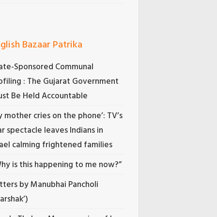
glish Bazaar Patrika
ate-Sponsored Communal
ofiling : The Gujarat Government
st Be Held Accountable
 mother cries on the phone’: TV’s
r spectacle leaves Indians in
rael calming frightened families
hy is this happening to me now?”
tters by Manubhai Pancholi
Darshak’)