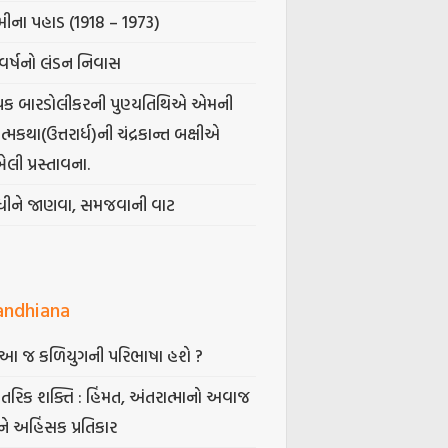
ીના પહાડ (1918 – 1973)
વર્ષનો લંડન નિવાસ
પક બારડોલીકરની પુણ્યતિથિએ એમની
મકથા(ઉત્તરાર્ધ)ની ચંદ્રકાન્ત બક્ષીએ
ેલી પ્રસ્તાવના.
ંધીને જાણવા, સમજવાની વાટ
andhiana
ં આ જ કળિયુગની પરિભાષા હશે ?
તરિક શક્તિ : હિંમત, અંતરાત્માનો અવાજ
ે અહિંસક પ્રતિકાર