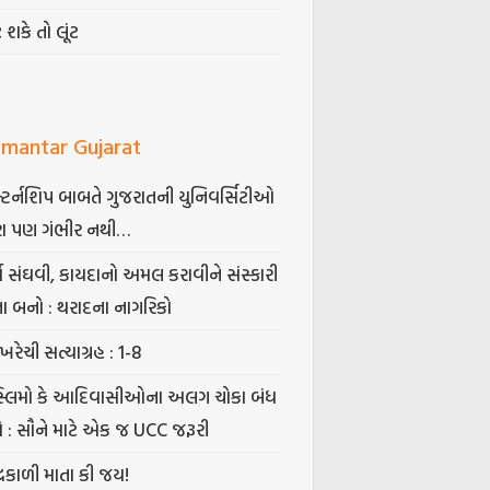
ટ શકે તો લૂંટ
mantar Gujarat
્ટર્નશિપ બાબતે ગુજરાતની યુનિવર્સિટીઓ
ા પણ ગંભીર નથી…
્ષ સંઘવી, કાયદાનો અમલ કરાવીને સંસ્કારી
તા બનો : થરાદના નાગરિકો
ખરેચી સત્યાગ્રહ : 1-8
સ્લિમો કે આદિવાસીઓના અલગ ચોકા બંધ
ો : સૌને માટે એક જ UCC જરૂરી
્રકાળી માતા કી જય!