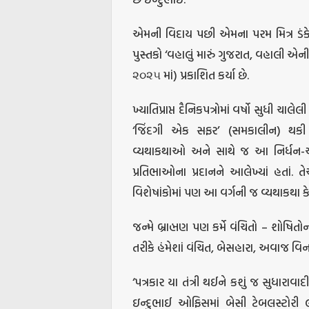
એમની વિદાય પછી એમના પરમ મિત્ર ડંકેશભ
પુસ્તકો ‘વહાલું મારું ગુજરાત, વહાલી એન
૨૦૨૫ માં) પ્રકાશિત કર્યા છે.
ખ્યાતિપ્રાપ્ત દૈનિકપત્રોમાં વર્ષો સુધી 
‘જિંદગી એક સફર’ (સમકાલીન) થકી
વ્યથાકથાઓ અને સાથે જ આ નિર્ધન-અધ
પ્રતિભાઓના પ્રદાનને આલેખ્યાં હતાં. ત
વિશેષાંકોમાં પણ આ વર્ગની જ વ્યથાકથા કેન્
જન્મે બ્રાહ્મણ પણ કર્મે વંચિતો – શોષ
તરીકે હંમેશાં વંચિત, બેસહારા, અવાજ વિ
‘પત્રકાર યા તંત્રી થઈને કશું જ સુધાર
ઇન્દુભાઈ ઓફિસમાં બેસી ટેબલસ્ટોરી લખ