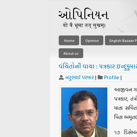
Home
Opinion
English Bazaar P
About us
વંચિતોની વાચા : પત્રકાર ઇન્દુકુમ
નટુભાઈ પરમાર
|
Profile
|
આજીવન ગરીબ
પત્રકાર, ત
માતા સવિતા
પિતા અમૃતલા
૧૭ ડિસેમ્