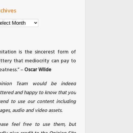
chives
chives
mitation is the sincerest form of
attery that mediocrity can pay to
eatness.” –
Oscar Wilde
pinion Team would be indeed
attered and happy to know that you
tend to use our content including
ages, audio and video assets.
ease feel free to use them, but
ndly give credit to the Opinion Site