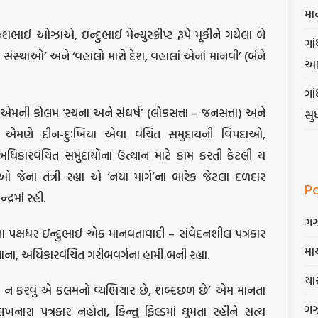
મા
ાઈ ઓઝાએ, ઇન્દુભાઈ મેન્યુસ્ક્રીપ્ટ રૂપે મૂકીને ગયેલા બે
ગાં
ી સંસ્થાઓ’ અને ‘વહાલો મારો દેશ, વહાલાં એનાં માનવી’ (બંને
આ
ગા
ચાલેલી એમની કોલમ ‘રચના અને સંઘર્ષ’ (લોકસત્તા – જનસત્તા) અને
સુ
 એમણે દીન-દુઃખિયા એવા વંચિત સમુદાયની વિપદાઓ,
િકારવંચિત સમુદાયોના ઉત્થાન માટે કામ કરતી કેટલી ય
ેઓ જેના તંત્રી રહ્યા એ ‘નયા માર્ગ’ના બારેક જેટલા દળદાર
P
દ્રમાં રહી.
ગ
િતોના પક્ષધર ઇન્દુભાઈ એક માનવતાવાદી – સંવેદનશીલ પત્રકાર
માર
નાના, અધિકારવંચિત ગરીબવર્ગના હામી બની રહ્યા.
ચાર
ાવાદી ન કરવું એ કલમનો વ્યભિચાર છે, શબ્દછળ છે’ એમ માનતા
ગ
નારા પત્રકાર નહોતા, કિન્તુ ફિલ્ડમાં ઘુમતા રહીને સત્ય