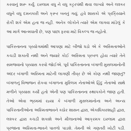
કરવાનું શરૂ કર્યું. ઇસ્લામ વધુ ને વધુ કટ્ટરપંથી થવા લાગ્યો અને લશ્કર
વધુને વધુ દમનકારી અને ક્રૂર બનતું ગયું. હવે શાસકો એ પ્રક્રિયાને
રોકી શકે એમ હતા જ નહીં. અનેક લોકોને ત્યારે એમ લાગવા માંડેલું કે
આ માર્ગ આત્મઘાતી છે, પણ પાછા ફરવા માટે વિકલ્પ જ નહોતો.
પાકિસ્તાનના પ્રયોગમાંથી આપણા માટે બીજો ધડો એ કે અસ્મિતાઓને
કચડી શકાતી નથી અને જ્યારે કોઈ અસ્મિતા પ્રબળ હોય ત્યારે તેને
સમજવાનો પ્રયાસ કરવો જોઈએ. પૂર્વ પાકિસ્તાનના બંગાળી મુસલમાનોની
અંદર બંગાળી અસ્મિતા માટેની લાગણી તીવ્ર છે એ કોણ નથી જાણતું?
બંગાળનું વિભાજન રોકવા બંગાળના મુસ્લિમ નેતાઓએ હિંદુ નેતાઓ સાથે
મળીને પ્રયાસ કર્યો હતો એની પણ પાકિસ્તાનના સ્થાપકોને જાણ હતી.
તેઓ એવા ભ્રમમાં રહ્યા કે બંગાળી મુસલમાનોના અને અન્ય
પાકિસ્તાનીઓના અસ્મિતાભાવને કઠોર શાસન દ્વારા, એકાધિકારશાહી દ્વારા,
લશ્કર દ્વારા કચડી શકાશે અને મૌલાનાઓ આક્રમક ઇસ્લામ દ્વારા
પ્રજાના અસ્મિતા-ભાવને પાતળો પાડશે. તેમની એ ગણતરી ખોટી પડી.