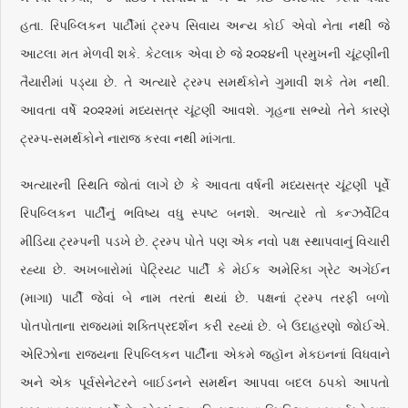
હતા. રિપબ્લિકન પાર્ટીમાં ટ્રમ્પ સિવાય અન્ય કોઈ એવો નેતા નથી જે
આટલા મત મેળવી શકે. કેટલાક એવા છે જે ૨૦૨૪ની પ્રમુખની ચૂંટણીની
તૈયારીમાં પડ્યા છે. તે અત્યારે ટ્રમ્પ સમર્થકોને ગુમાવી શકે તેમ નથી.
આવતા વર્ષે ૨૦૨૨માં મધ્યસત્ર ચૂંટણી આવશે. ગૃહના સભ્યો તેને કારણે
ટ્રમ્પ-સમર્થકોને નારાજ કરવા નથી માંગતા.
અત્યારની સ્થિતિ જોતાં લાગે છે કે આવતા વર્ષની મધ્યસત્ર ચૂંટણી પૂર્વે
રિપબ્લિકન પાર્ટીનું ભવિષ્ય વધુ સ્પષ્ટ બનશે. અત્યારે તો કન્ઝર્વેટિવ
મીડિયા ટ્રમ્પની પડખે છે. ટ્રમ્પ પોતે પણ એક નવો પક્ષ સ્થાપવાનું વિચારી
રહ્યા છે. અખબારોમાં પેટ્રિયટ પાર્ટી કે મેઈક અમેરિકા ગ્રેટ અગેઈન
(માગા) પાર્ટી જેવાં બે નામ તરતાં થયાં છે. પક્ષનાં ટ્રમ્પ તરફી બળો
પોતપોતાના રાજ્યમાં શક્તિપ્રદર્શન કરી રહ્યાં છે. બે ઉદાહરણો જોઈએ.
એરિઝોના રાજ્યના રિપબ્લિકન પાર્ટીના એકમે જ્હૉન મેકઇનનાં વિધવાને
અને એક પૂર્વસેનેટરને બાઈડનને સમર્થન આપવા બદલ ઠપકો આપતો