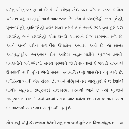
ધર્મનું બીજું લક્ષણ એ છે કે એ બીજી કોઈ પણ ઓળખ કરતાં ધાર્મિક
ઓળખ વધુ આગ્રહી અને આક્રમક છે. જેમ કે વંશદ્રોહી, ભાષાદ્રોહી,
પ્રાંતદ્રોહી, જ્ઞાતિદ્રોહી વગેરે શબ્દો તમારે કાને ભાગ્યે જ પડ્યા હશે પણ
ધર્મદ્રોહ અને ધર્મદ્રોહી એવા શબ્દો આપણને રોજ સાંભળવા મળે છે.
આને કારણે ધર્મનો રાજકીય ઉપયોગ કરવામાં આવે છે. જે સંસ્થા
આગ્રહપૂર્વક, આક્રમક રીતે, આદેશો બહાર પાડીને, પ્રજાને ડરાવી-
ધમકાવીને બને એટલો સમય પ્રજાને જોડી રાખવામાં કે જકડી રાખવામાં
ઉપયોગી થતી હોય એવી સંસ્થા સ્વાભાવિકપણે શાસકોને વધુ ભાવે છે.
ધર્મસંસ્થા આવી એક સંસ્થા છે. આને પરિણામે તમે જોયું હશે કે જે દેશોમાં
ધાર્મિક બહુમતી રાષ્ટ્રવાદી રાજકારણ કરવામાં આવે છે ત્યાં પ્રજાને
રાષ્ટ્રવાદના ઘેનમાં અને મદમાં રાખવા માટે ધર્મનો ઉપયોગ કરવામાં આવે
છે. ભારતમાં આજકાલ આવું બની રહ્યું છે.
તો બન્યું એવું કે ઇસ્લામ ધર્મની મહાનતા અને મુસ્લિમ વિશ્વ-બંધુત્વના દાવા