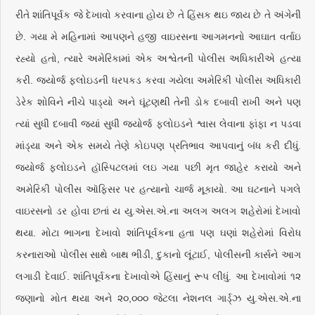
રીતે શાંતિપૂર્વક જે દેખાવો કરવાના હોય છે તે હિંસક થઇ જાય છે તે અંગેની
છે. ગયા મે મહિનામાં આપણને હજી વાઇરસના આગમનનો આઘાત વર્તાઇ
રહ્યો હતો, ત્યારે અમેરિકામાં એક અશ્વેતની પોલીસ અધિકારીએ હત્યા
કરી. જ્યોર્જ ફ્લોઇડની ધરપકડ કરવા ગયેલા અમેરિકી પોલીસ અધિકારી
ડેરેક શોવિને નીચે પાડ્યો અને ઘૂંટણથી તેની ડોક દબાવી રાખી અને પણ
ત્યાં સુધી દબાવી જ્યાં સુધી જ્યોર્જ ફ્લોઇડને શ્વાસ લેવાના ફાંફા ન પડવા
માંડ્યા અને એક સમયે તેણે કોઇપણ પ્રતિભાવ આપવાનું બંધ કરી દીધું.
જ્યોર્જ ફ્લોઇડને હૉસ્પિટલમાં લઇ ગયા પછી મૃત જાહેર કરાયો અને
અમેરિકી પોલીસ ઑફિસર પર હત્યાનો ચાર્જ મૂકાયો. આ ઘટનાને પગલે
વાઇરસનો ડર હોવા છતાં ય યુ.એસ.એ.ના અલગ અલગ શહેરોમાં દેખાવો
થયા. મોટા ભાગના દેખાવો શાંતિપૂર્વકના હતા પણ ઘણાં શહેરોમાં વિરોધ
કરનારાઓ પોલીસ સાથે બાથ ભીડી, દુકાનો લૂંટાઈ, પોલીસની કાર્સને આગ
લગાડી દેવાઈ. શાંતિપૂર્વકના દેખાવોએ હિંસાનું રૂપ લીધું. આ દેખાવોમાં ૧૨
જણાનો મોત થયા અને ૨૦,૦૦૦ જેટલા નેશનલ ગાર્ડ્ઝ યુ.એસ.એ.ના