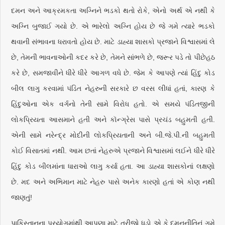
દમન અને આક્રમકતા અગ્નિને ભડકો થતો રોકે, એનો અર્થ એ નથી કે
અગ્નિ બુજાઈ ગયો છે. એ ભારેલો અગ્નિ હોય છે જે ગમે ત્યારે ભડકો
થવાની સંભાવના ધરાવતો હોય છે. માટે ડાહ્યા શાસકો પ્રજાને વિશ્વાસમાં લે
છે, તેમની ભાવનાઓની કદર કરે છે, તેમને સાંભળે છે, જરૂર પડે તો પીછેહઠ
કરે છે, સમજાવીને ધીરે ધીરે આગળ વધે છે. જેમ કે આપણે ત્યાં હિંદુ કોડ
બીલ લાગુ કરવામાં પંડિત નેહરુની સરકારે છ વરસ લીધાં હતાં, કારણ કે
હિંદુઓના એક વર્ગનો તેની સામે વિરોધ હતો. એ સમયે પંડિતજીની
લોકપ્રિયતા આસમાને હતી અને કૉન્ગ્રેસ પાસે પ્રચંડ બહુમતી હતી.
એની સામે નરેન્દ્ર મોદીની લોકપ્રિયતાની અને બી.જે.પી.ની બહુમતી
કોઈ વિસાતમાં નથી. આમ છતાં નેહરુએ પ્રજાને વિશ્વાસમાં લઈને ધીરે ધીરે
હિંદુ કોડ બીલમાંના ધારાઓ લાગુ કર્યા હતા. આ ડાહ્યા શાસકોનાં લક્ષણો
છે. મદ અને અભિમાન માટે નેહરુ પાસે અનેક કારણો હતાં એ કોણ નથી
જાણતું!
પાકિસ્તાનના પ્રયોગમાંથી આપણા માટે ત્રીજો ધડો એ કે દમનનીતિનું ગમે