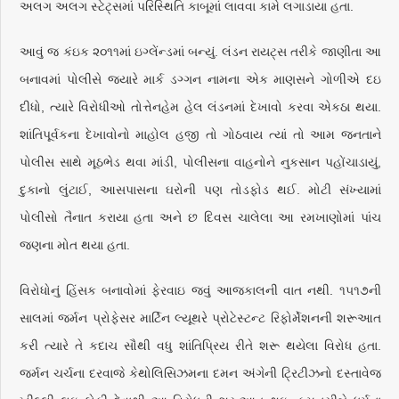
અલગ અલગ સ્ટેટ્સમાં પરિસ્થિતિ કાબૂમાં લાવવા કામે લગાડાયા હતા.
આવું જ કંઇક ૨૦૧૧માં ઇગ્લેંન્ડમાં બન્યું. લંડન રાયટ્સ તરીકે જાણીતા આ
બનાવમાં પોલીસે જ્યારે માર્ક ડગ્ગન નામના એક માણસને ગોળીએ દઇ
દીધો, ત્યારે વિરોધીઓ તોત્તેનહેમ હેલ લંડનમાં દેખાવો કરવા એકઠા થયા.
શાંતિપૂર્વકના દેખાવોનો માહોલ હજી તો ગોઠવાય ત્યાં તો આમ જનતાને
પોલીસ સાથે મૂઠભેડ થવા માંડી, પોલીસના વાહનોને નુકસાન પહોંચાડાયું,
દુકાનો લુંટાઈ, આસપાસના ઘરોની પણ તોડફોડ થઈ. મોટી સંખ્યામાં
પોલીસો તૈનાત કરાયા હતા અને છ દિવસ ચાલેલા આ રમખાણોમાં પાંચ
જણના મોત થયા હતા.
વિરોધોનું હિંસક બનાવોમાં ફેરવાઇ જવું આજકાલની વાત નથી. ૧૫૧૭ની
સાલમાં જર્મન પ્રોફેસર માર્ટિન લ્યૂથરે પ્રોટેસ્ટન્ટ રિફોર્મેશનની શરૂઆત
કરી ત્યારે તે કદાચ સૌથી વધુ શાંતિપ્રિય રીતે શરૂ થયેલા વિરોધ હતા.
જર્મન ચર્ચના દરવાજે કેથોલિસિઝમના દમન અંગેની ટ્રિટીઝનો દસ્તાવેજ