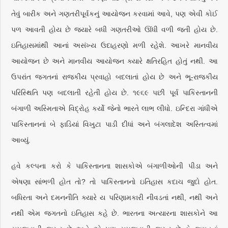
તેવું બારીક અને ગણતરીપૂર્વકનું આયોજન કરવામાં આવે, પણ એવી કોઈ
પળ આવતી હોય છે જ્યારે બધી ગણતરીઓ ઊંધી વળી જતી હોય છે.
ઇતિહાસમાંથી આનાં અસંખ્ય ઉદાહરણો મળી રહેશે. આખરે માનવીય
આયોજન છે અને માનવીય આયોજન ક્યારે ક્ષતિરહિત હોતું નથી. આ
ઉપરાંત જગતનાં રાજકીય પ્રવાહો બદલાતાં હોય છે અને ભૂ-રાજકીય
પરિસ્થિતિ પણ બદલાતી રહેતી હોય છે. ૧૯૬૯ પછી પૂર્વ પાકિસ્તાનની
બંગાળી અસ્મિતાએ વિદ્રોહ કર્યો જેનો ભારતે લાભ લીધો. ઇન્દિરા ગાંધીએ
પાકિસ્તાનનાં બે ફાડિયાં વિખુટા પાડી દીધાં અને બંગલાદેશ અસ્તિત્વમાં
આવ્યું.
હવે કલ્પના કરો કે પાકિસ્તાનના શાસકોએ બંગાળીઓની પીડા અને
એષણા સાંભળી હોત તો? તો પાકિસ્તાનનો ઇતિહાસ કદાચ જુદો હોત.
બધિરતા અને દમનનીતિ ક્યારે ય પરિણામકારી નીવડતાં નથી, નથી અને
નથી એમ જગતનો ઇતિહાસ કહે છે. ભારતના અત્યારના શાસકોને આ