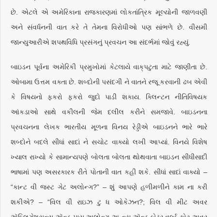
છે. એટલે એ અમેરિકાના રાજકારણમાં લોકતાંત્રિક મૂલ્યોની જાળવણી
અને સંવર્ધનની વાત કરે તે તેમના વિરોધીઓ પણ સાંભળે છે. વીસમી
જાન્યુઆરીએ શપથવિધિ પ્રસંગનું પ્રવચન આ સંદર્ભમાં જોવું રહ્યું.
બાઇડન પૂર્વના અમેરિકી પ્રમુખોમાં કેટલાયે વાક્‌પટુતા માટે જાણીતા છે.
ઓબામા ઉત્તમ વક્તા છે. શબ્દોની પસંદગી ને વાતને રજૂ કરવાની ઢબ એવી
કે વિષયનો ફકરો ફકરો જુદો પાડી શકાય. ક્લિન્ટન નીતિવિષયક
આંકડાઓ સાથે વકીલની જેમ દલીલ કરીને સમજાવે. બાઇડનના
પ્રવચનના લેખક ભારતીય મૂળના વિનય રેડ્ડીએ બાઇડનને ભારે ભારે
શબ્દોને બદલે સીધાં સાદાં ને સચોટ વાક્યો લખી આપ્યાં. વિનયે વિશેષ
ખ્યાલ રાખ્યો કે સામાન્યપણે બોલતા બોલતા થોથવાતા બાઇડન સીધીસાદી
ભાષામાં પણ અસરકારક રીતે પોતાની વાત કહી શકે. સીધાં સાદાં વાક્યો –
“કાન્ટ વી જસ્ટ ગેટ અલોન્ગ?” – શું આપણે હળીમળીને કામ ના કરી
શકીએ? – “વિલ વી રાઇઝ ટુ ધ ઓકેઝન?; વિલ વી મીટ અવર
ઍબ્લિગેશસન્સ ઍન્ડ પાસ અલોન્ગ અ ન્યૂ ઍન્ડ બેટર વર્લ્ડ ફોર અવર