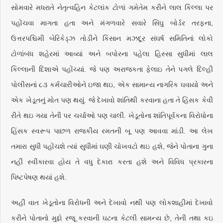
સોમવારે મધરાતે નેતૃત્વહિન કેટલાંક ટોળાં ગમેતેમ કરીને લાલ કિલ્લા પર
પહોંચવા માગતા હતા અને મંગળવારે સવારે સિંઘુ બોર્ડર તરફના,
ઉત્તરપશ્ચિમી બેરિકેડ્ઝ તોડીને કિસાન મઝદૂર સંઘર્ષ સમિતિનાં લોકો
ટોળાંબંધ શહેરમાં આવ્યાં અને બપોરના પહેલા હિસ્સા સુધીમાં લાલ
કિલ્લાની દિશાએ પહોંચ્યાં. જે પણ અરાજકતા ફેલાઇ તેને પગલે દિલ્હી
પોલીસનાં ૮૩ કર્મચારીઓને ઇજા થઇ, એક સામાન્ય નાગરિક ઘવાયો અને
એક ખેડૂતનું મોત પણ થયું. જે દેખાવો શાંતિથી કરવાના હતા તે હિંસક કેવી
રીતે થઇ ગયા તેની પર ચર્ચાઓ પણ ચાલી. ખેડૂતોના શાંતિપૂર્વકના વિરોધોના
હિંસક સ્વરૂપ પાછળ રાજકીય રમતની બૂ પણ આવવા માંડી. આ લેખ
તમારા સુધી પહોંચશે ત્યાં સુધીમાં ઘણી ચોખવટો થઇ હશે, જેને પોતાના ગુના
નહીં સ્વીકારવા હોય તે વધુ દેકારા કરતા હશે અને વિવિધ પ્રકારના
પિષ્ટપેષણ થયાં હશે.
અહીં વાત ખેડૂતોના વિરોધની અને દેખાવો નથી પણ લોકશાહીમાં દેખાવો
કરીને પોતાનો મુદ્દો રજૂ કરવાની ઘટના કેટલી સામન્ય છે, તેની તથા કઇ