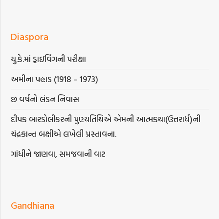
Diaspora
યુ.કે.માં ડ્રાઇવિંગની પરીક્ષા
અમીના પહાડ (1918 – 1973)
છ વર્ષનો લંડન નિવાસ
દીપક બારડોલીકરની પુણ્યતિથિએ એમની આત્મકથા(ઉત્તરાર્ધ)ની
ચંદ્રકાન્ત બક્ષીએ લખેલી પ્રસ્તાવના.
ગાંધીને જાણવા, સમજવાની વાટ
Gandhiana