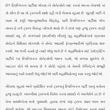
છે? રિપબ્લિકન પાર્ટીમાં એકાદ-બે સેનેટર્સને બાદ કરતાં અન્ય નેતાઓ કાં
તો મૌન છે યા તો ટ્રમ્પની સાથે રહી લડી લેવાના મૂડમાં છે. ચૂંટણી પછી ને
ખાસ તો છઠ્ઠી જાન્યુઆરીના વિદ્રોહ પછી રિપબ્લિકન પાર્ટીમાં એક
નાનકડો વર્ગ ટ્રમ્પ વિરુદ્ધ બોલતો થયો છે તે છતાં પણ હજુ ટ્રમ્પ તરફી
સાંસદો વધુ છે. મંગળવારે (૨૬મીએ) નીચલું ગૃહ મહાભિયોગનો પ્રસ્તાવ
સેનેટને વિધિસર મોકલશે ને સેનેટ આઠમી ફેબ્રુઆરીએ પ્રક્રિયા શરૂ
કરશે. આ લખી રહ્યો છું ત્યારે એવું લાગે છે કે મહાભિયોગ માટે ડેમોક્રેટિક
પાર્ટીને ૧૭ રિપબ્લિકન સેનેટર્સની જરૂર પડશે, જે મળવા મુશ્કેલ છે.
બાઇડન પોતે એ મતના છે કે સેનેટે પહેલાં તો તેમની કૅબિનેટને મંજૂરી
આપવાનું કાર્ય પતાવી લેવું જોઈએ પછી મહાભિયોગનું કામ કરવું જોઈએ.
નીચલા ગૃહમાં અને પ્રાદેશિક સ્તરે ટ્રમ્પનું રિપબ્લિકન પાર્ટી પરનું વર્ચસ્વ
હજુ રહ્યું છે. ખાનગીમાં ટ્રમ્પનો વિરોધ કરતા સાંસદો ને ગવર્નર્સને ડર છે કે
તેના સમર્થકોના મતો ગુમાવશે. હારવા છતાં પણ ટ્રમ્પ ૭૪૦ લાખ મત
મેળવી શકેલા, જે બાઇડન સિવાયના અન્ય કોઈ ઉમેદવાર કરતાં વધારે