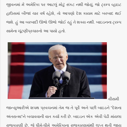
જીવનમાં મેં અમેરિકા પર આટલું મોટું સંકટ નથી જોયું, જો ટ્રમ્પ વ્હાઇટ
હાઉસમાં બીજાં ચાર વર્ષ રહેશે, તો આપણો દેશ કાયમ માટે બરબાદ થઈ
જશે. હું આ બરબાદી ઊભો ઊભો જોઈ રહું તે શક્ય નથી. બાઇડનના ટ્રમ્પ
સામેના ચૂંટણીપ્રચારનો આ પાયો હતો.
વીસમી
જાન્યુઆરીએ શપથ પ્રવચનમાં તેમ જ તે પૂર્વે અને પછી બાઇડને “દેશના
અંતરાત્મા”ને બચાવવાની વાત કર્યા કરી છે. બાઇડન એક એવી પેઢી માંયલા
રાજકારણી છે, જે ધીમે-ધીમે અમેરિકાના રાજકારણમાંથી લુપ્ત થતી જાય