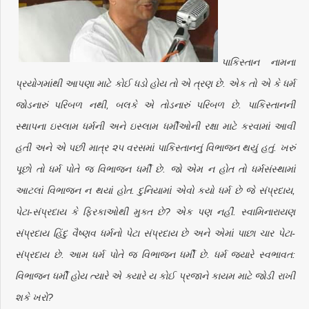
પાકિસ્તાન નામના
પ્રયોગમાંથી આપણા માટે કોઈ ધડો હોય તો એ ત્રણ છે. એક તો એ કે ધર્મ
જોડનારું પરિબળ નથી, બલકે એ તોડનારું પરિબળ છે. પાકિસ્તાનની
સ્થાપના ઇસ્લામ ધર્મની અને ઇસ્લામ ધર્મીઓની રક્ષા માટે કરવામાં આવી
હતી અને એ પછી માત્ર ૨૫ વરસમાં પાકિસ્તાનનું વિભાજન થયું હતું. ખરું
પૂછો તો ધર્મ પોતે જ વિભાજન ધર્મી છે. જો એમ ન હોત તો ધર્મસંસ્થામાં
આટલાં વિભાજન ન થયાં હોત. દુનિયામાં એવો કયો ધર્મ છે જે સંપ્રદાય,
પેટા-સંપ્રદાય કે ફિરકાઓથી મુક્ત છે? એક પણ નહીં. સ્વામિનારાયણ
સંપ્રદાય હિંદુ વૈષ્ણવ ધર્મનો પેટા સંપ્રદાય છે અને એમાં પાછા ચાર પેટા-
સંપ્રદાય છે. આમ ધર્મ પોતે જ વિભાજન ધર્મી છે. ધર્મ જ્યારે સ્વભાવત:
વિભાજન ધર્મી હોય ત્યારે એ ક્યારે ય કોઈ પ્રજાને કાયમ માટે જોડી રાખી
શકે ખરો?