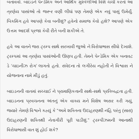
બતાવવો. બાઇડને પેન્ડેમિક અને આર્થિક મુશ્કેલીઓ વિશે ચર્ચા કરતાં આ
ત્રણેય પાસાંઓ તો જરૂર વણી લીધાં પણ તેમણે એક નવું પાસું ઉમેર્યું.
બિકમિંગ હવે આપણે કેવા બનીશું? હવેનો સમાજ કેવો હશે? આપણે એક
ઉત્તમ આદર્શ પ્રજા કેવી રીતે બની શકીએ તે.
હવે આ વાતને જરા ટ્રમ્પ સાથે સરખાવી જુઓ ને વિરોધાભાસ સીધો દેખાશે.
ટ્રમ્પમાં આ ત્રણેય પાસાંઓની ઊણપ હતી. તેમને પેન્ડેમિક એક બનાવટ
ડે ‘ચાઇનીઝ રોગ’ લાગતો હતો. સંવેદના તો લગીરેય નહોતી ને વિશ્વાસ ને
યોજનાના નામે મીંડું હતું.
બાઇડનની વાતમાં સચ્ચાઈ ને પ્રામાણિકતાની સાથે-સાથે પ્રતિબદ્ધતા હતી.
બાઇડનના પ્રવચનના અંતનું એક વાક્ય મને વિશેષ અસર કરી ગયું,
જ્યારે તેમણે વિશ્વને કહ્યું કે “અમે શક્તિના ઉદાહરણથી નહિ પરંતુ (સારા)
ઉદાહરણની શક્તિથી નેતાગીરી પૂરી પાડીશું.” ટ્રમ્પીઝમની આનાથી
વિરોધાભાસી વાત શું હોઈ શકે?