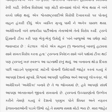
રેલી કાઢી. રેલીના વિરોધમાં પણ મોટી સંખ્યામાં લોકો ભેગા થયા ને બંને
વચ્ચે ઘર્ષણ થયું. એક શ્વેતરાષ્ટ્રવાદીએ વિરોધી દેખાવકારો પર પોતાનું
વાહન હંકારી દીધું. એક વ્યક્તિ મૃત્યુ પામી ને અનેક ઘાયલ થયા.
અમેરિકાની બંને રાજકીય પાર્ટીઓના નેતાઓએ તેનો વિરોધ કર્યો. ટ્રમ્પે
હિંસાની ટીકા કરી પણ ભેગું-ભેગું ઉમેર્યું કે ‘બંને બાજુઓ આ ઘર્ષણ માટે
જવાબદાર છે : કેટલાક લોકો એક મહાન (!) જનરલનું બાવલું હટાવવા
સામે સખત વિરોધ કરતા હતા.’ ટ્રમ્પના નિવેદન સામે બંને પક્ષોમાં ટીકા થઈ
પણ ટ્રમ્પનું ખરું સ્વરૂપ આ ઘટનાથી છતું થયું. આ બનાવના થોડા દિવસ
પછી બાઇડને પ્રમુખપદ માટેની પોતાની ઉમેદવારી જાહેર કરતાં કહ્યું કે
આપણાં દેશનાં મૂલ્યો, વિશ્વમાં આપણી પ્રતિષ્ઠા અને આપણું લોકતંત્ર, જે
અમેરિકાને ‘અમેરિકા’ બનાવે છે તે જ જોખમમાં છે, હવે આપણો સંઘર્ષ
આપણા અંતરાત્માને જીવતો રાખવાનો છે. ટ્રમ્પનાં ઉચ્ચારણોનો ઉલ્લેખ
કરીને તેમણે કહ્યું કે દેશનો પ્રમુખ પોતે ધિક્કાર અને નફરત
ફેલાવનારાઓની પડખે ઊભો રહે તે સમાજ સમક્ષ મોટો ભય છે. મારા જાહેર