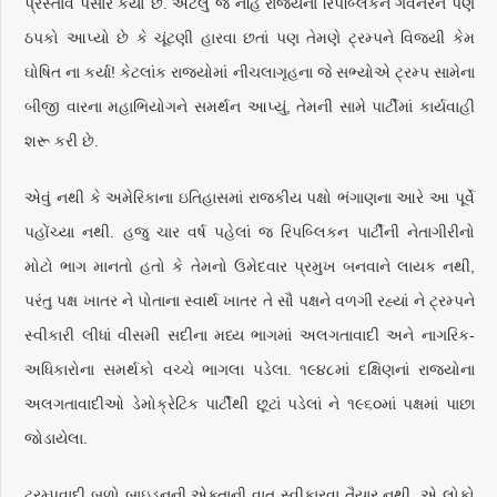
પ્રસ્તાવ પસાર કર્યો છે. એટલું જ નહિ રાજ્યના રિપબ્લિકન ગવર્નરને પણ
ઠપકો આપ્યો છે કે ચૂંટણી હારવા છતાં પણ તેમણે ટ્રમ્પને વિજયી કેમ
ઘોષિત ના કર્યા! કેટલાંક રાજ્યોમાં નીચલાગૃહના જે સભ્યોએ ટ્રમ્પ સામેના
બીજી વારના મહાભિયોગને સમર્થન આપ્યું, તેમની સામે પાર્ટીમાં કાર્યવાહી
શરૂ કરી છે.
એવું નથી કે અમેરિકાના ઇતિહાસમાં રાજકીય પક્ષો ભંગાણના આરે આ પૂર્વે
પહોંચ્યા નથી. હજુ ચાર વર્ષ પહેલાં જ રિપબ્લિકન પાર્ટીની નેતાગીરીનો
મોટો ભાગ માનતો હતો કે તેમનો ઉમેદવાર પ્રમુખ બનવાને લાયક નથી,
પરંતુ પક્ષ ખાતર ને પોતાના સ્વાર્થ ખાતર તે સૌ પક્ષને વળગી રહ્યાં ને ટ્રમ્પને
સ્વીકારી લીધાં વીસમી સદીના મધ્ય ભાગમાં અલગતાવાદી અને નાગરિક-
અધિકારોના સમર્થકો વચ્ચે ભાગલા પડેલા. ૧૯૪૮માં દક્ષિણનાં રાજ્યોના
અલગતાવાદીઓ ડેમોક્રેટિક પાર્ટીથી છૂટાં પડેલાં ને ૧૯૬૦માં પક્ષમાં પાછા
જોડાયેલા.
ટ્રમ્પવાદી બળો બાઇડનની એક્તાની વાત સ્વીકારવા તૈયાર નથી. એ લોકો