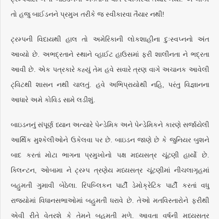
તો હજુ બાઈડનને પ્રમુખ તરીકે જ સ્વીકારવા તૈયાર નથી!
ટ્રમ્પની વિદાયથી હાલ તો અમેરિકાની લોકશાહીના દુઃસ્વપ્નનો અંત
આવ્યો છે. અભદ્રતાને સ્થાને વ્હાઈટ હાઉસમાં ફરી શાલીનતા ને ભદ્રતા
આવી છે. એક પત્રકારે કહ્યું તેમ હવે સવારે ત્રણ વાગે અચાનક આવેલી
ટ્‌વિટથી શાસન નથી ચાલતું. હવે અભિપ્રાયોથી નહિ, પરંતુ વિજ્ઞાનના
આધારે અમે કોવિડ સામે લડીશું.
બાઇડનનું સંપૂર્ણ ધ્યાન અત્યારે પેન્ડેમિક અને પેન્ડેમિકને કારણે સર્જાયેલી
આર્થિક મુશ્કેલીઓને ઉકેલવા પર છે. બાઇડન જાણે છે કે જુનિયર બુશને
બાદ કરતાં મોટા ભાગના પ્રમુખોનો પક્ષ મધ્યસત્ર ચૂંટણી હાર્યો છે.
ક્લિન્ટન, ઓબામા ને ટ્રમ્પ ત્રણેય મધ્યસત્ર ચૂંટણીમાં નીચલાગૃહમાં
બહુમતી ગુમાવી બેઠેલા. રિપબ્લિકન પાર્ટી ડેમોક્રેટિક પાર્ટી કરતાં વધુ
રાજ્યોમાં વિધાનસભાઓમાં બહુમતી ધરાવે છે. તેઓ મતવિસ્તારોને ફરીથી
એવી રીતે વેતરશે કે તેમને બહુમતી મળે. આવતા વર્ષની મધ્યસત્ર