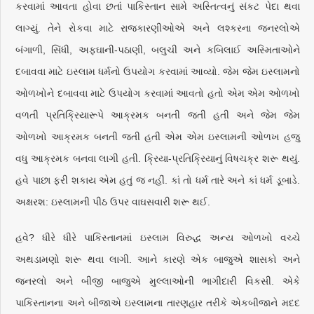
કરવામાં આવતા હોવા છતાં પાકિસ્તાન સામે અસ્તિત્વનું સંકટ પેદા થવા
લાગ્યું. તેને રોકવા માટે રાજકારણીઓએ અને લશ્કરના જનરલોએ
બંગાળી, સિંધી, અફઘાની-પઠાણી, બલુચી અને કબિલાઈ અસ્મિતાઓને
દબાવવા માટે ઇસ્લામ ધર્મનો ઉપયોગ કરવામાં આવ્યો. જેમ જેમ ઇસ્લામનો
ઓળખોને દબાવવા માટે ઉપયોગ કરવામાં આવતો હતો એમ એમ ઓળખો
વળતી પ્રતિક્રિયારૂપે આક્રમક બનતી જતી હતી અને જેમ જેમ
ઓળખો આક્રમક બનતી જતી હતી એમ એમ ઇસ્લામની ઓળખ હજુ
વધુ આક્રમક બનવા લાગી હતી. ક્રિયા-પ્રતિક્રિયાનું વિષચક્ર શરૂ થયું.
હવે પાછા ફરી શકાય એમ હતું જ નહીં. કાં તો ધર્મ તારે અને કાં ધર્મ ડૂબાડે.
અક્ષરશ: ઇસ્લામની પીઠ ઉપર વાઘસવારી શરૂ થઈ.
હવે? ધીરે ધીરે પાકિસ્તાનમાં ઇસ્લામ વિરુદ્ધ અન્ય ઓળખો વચ્ચે
અથડામણો શરૂ થવા લાગી. આને કારણે એક બાજુએ શાસકો અને
જનરલો અને બીજી બાજુએ મુલ્લાઓની ભાગીદારી વિકસી. એકે
પાકિસ્તાનના અને બીજાએ ઇસ્લામના તારણહાર તરીકે એકબીજાને મદદ