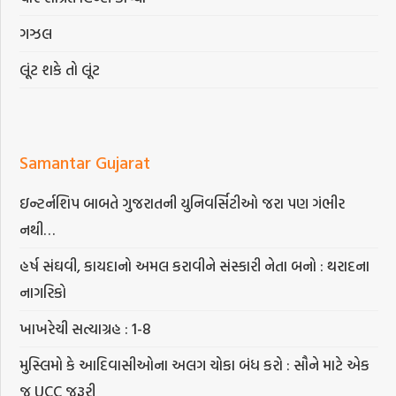
ગઝલ
લૂંટ શકે તો લૂંટ
Samantar Gujarat
ઇન્ટર્નશિપ બાબતે ગુજરાતની યુનિવર્સિટીઓ જરા પણ ગંભીર
નથી…
હર્ષ સંઘવી, કાયદાનો અમલ કરાવીને સંસ્કારી નેતા બનો : થરાદના
નાગરિકો
ખાખરેચી સત્યાગ્રહ : 1-8
મુસ્લિમો કે આદિવાસીઓના અલગ ચોકા બંધ કરો : સૌને માટે એક
જ UCC જરૂરી