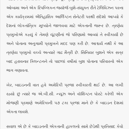
ઓબામા અને એક રિપબ્લિકન જ્યૉર્જ બુશે-સંયુક્ત રીતે ટેલિવિઝન પરના
એક કાર્યક્રમમાં ઐતિહાસિક આર્લિંગ્ટન સેનેટરી પરથી સંદેશો આપ્યો કે
દેશનાં લોકતાંત્રિક મૂલ્યોને જાળવવા માટે એકતાની જરૂર છે. ત્રણેય
પ્રમુખોએ કહ્યું કે તેમણે ચૂંટણીનાં જે પરિણામો આવ્યાં તે સ્વીકાર્યાં છે
અને પોતાના અનુગામી પ્રમુખને મદદ પણ કરી છે. આશ્ચર્ય નથી કે આ
ત્રણેય પ્રમુખો વચ્ચે અત્યારે ગાઢ મૈત્રી છે. સિનિયર બુશને એક સત્ર
બાદ હરાવનાર ક્લિન્ટનને તો પાછલાં વર્ષોમાં બુશ પોતાના પરિવારનો એક
ભાગ ગણાવતા.
ખેર, બાઇડનની વાત હવે અમેરિકી પ્રજા સ્વીકારતી થઈ છે. આ લખી
રહ્યો છું ત્યારે જ એ.બી.સી. ન્યૂઝ અને વૉશિંગ્ટન પોસ્ટે કરેલી એક
મોજણી પ્રમાણે અમેરિકાની ૫૭ ટકા પ્રજા માને છે કે બાઇડન દેશમાં
એકતા લાવશે.
સવાલ એ છે કે બાઇડનની એકતાની હાકલનો સામે છેડેથી પ્રતિસાદ કેવો