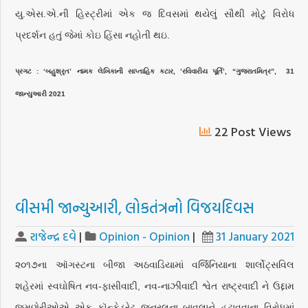
યુ.એસ.એ.ની હિસ્ટ્રીમાં એક જ દિવસમાં થયેલું સૌથી મોટું વિરોધ
પ્રદર્શન હતું જેમાં કોઇ હિંસા નહોતી થઇ.
પ્રગટ : ‘બહુશ્રૃત’ નામક લેખિકાની સાપ્તાહિક કટાર, ’રવિવારીય પૂર્તિ’, “ગુજરાતમિત્ર”, 31
જાન્યુઆરી 2021
22 Post Views
વીસમી જાન્યુઆરી, લોકતંત્રનો વિજયદિવસ
રાજેન્દ્ર દવે
|
Opinion - Opinion
|
31 January 2021
૨૦૧૭ના ઑગસ્ટના બીજા અઠવાડિયામાં વર્જિનિયાના શાર્લોટ્‌સવિલ
શહેરમાં સ્વઘોષિત નવ-ફાસીવાદી, નવ-નાઝીવાદી શ્વેત રાષ્ટ્રવાદી ને ઉદ્દામ
જમણેરીઓએ એક કૉન્ફેડરેટ જનરલના બાવલાને હટાવવાના વિરોધમાં