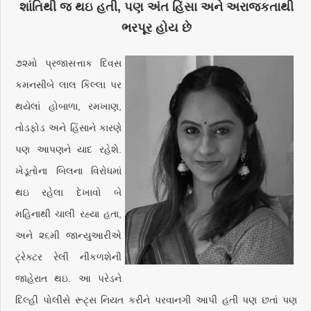
શાંતિથી જ થઇ હતી, પણ અંત હિંસા અને અરાજકતાથી
ભરપૂર હોય છે
૭૨મો પ્રજાસત્તાક દિવસ
કમનસીબે લાલ કિલ્લા પર
થયેલાં હોબાળા, રમખાણ,
તોડફોડ અને હિંસાને કારણે
પણ આપણને યાદ રહેશે.
ખેડૂતોના બિલના વિરોધમાં
થઇ રહેલા દેખાવો બે
મહિનાથી ચાલી રહ્યા હતા,
અને ૨૬મી જાન્યુઆરીએ
ટ્રેક્ટર રેલી નીકળશેની
જાહેરાત થઇ. આ પરેડને
દિલ્હી પોલીસે રૂટ્સ નિયત કરીને પરવાનગી આપી હતી પણ છતાં પણ