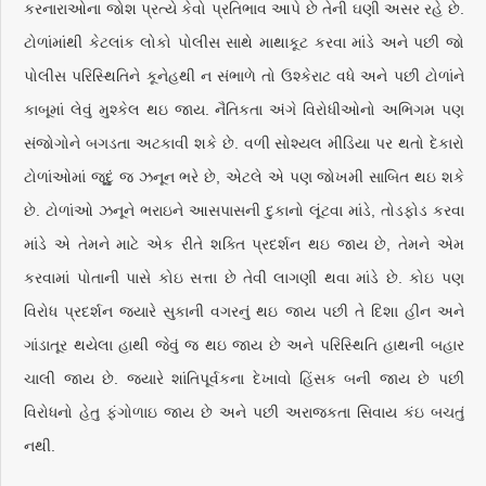
કરનારાઓના જોશ પ્રત્યે કેવો પ્રતિભાવ આપે છે તેની ઘણી અસર રહે છે.
ટોળાંમાંથી કેટલાંક લોકો પોલીસ સાથે માથાકૂટ કરવા માંડે અને પછી જો
પોલીસ પરિસ્થિતિને કૂનેહથી ન સંભાળે તો ઉશ્કેરાટ વધે અને પછી ટોળાંને
કાબૂમાં લેવું મુશ્કેલ થઇ જાય. નૈતિકતા અંગે વિરોધીઓનો અભિગમ પણ
સંજોગોને બગડતા અટકાવી શકે છે. વળી સોશ્યલ મીડિયા પર થતો દેકારો
ટોળાંઓમાં જૂદું જ ઝનૂન ભરે છે, એટલે એ પણ જોખમી સાબિત થઇ શકે
છે. ટોળાંઓ ઝનૂને ભરાઇને આસપાસની દુકાનો લૂંટવા માંડે, તોડફોડ કરવા
માંડે એ તેમને માટે એક રીતે શક્તિ પ્રદર્શન થઇ જાય છે, તેમને એમ
કરવામાં પોતાની પાસે કોઇ સત્તા છે તેવી લાગણી થવા માંડે છે. કોઇ પણ
વિરોધ પ્રદર્શન જ્યારે સુકાની વગરનું થઇ જાય પછી તે દિશા હીન અને
ગાંડાતૂર થયેલા હાથી જેવું જ થઇ જાય છે અને પરિસ્થિતિ હાથની બહાર
ચાલી જાય છે. જ્યારે શાંતિપૂર્વકના દેખાવો હિંસક બની જાય છે પછી
વિરોધનો હેતુ ફંગોળાઇ જાય છે અને પછી અરાજકતા સિવાય કંઇ બચતું
નથી.