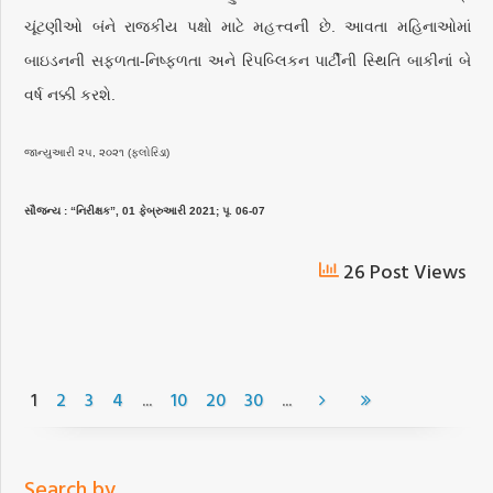
ચૂંટણીઓ બંને રાજકીય પક્ષો માટે મહત્ત્વની છે. આવતા મહિનાઓમાં
બાઇડનની સફળતા-નિષ્ફળતા અને રિપબ્લિકન પાર્ટીની સ્થિતિ બાકીનાં બે
વર્ષ નક્કી કરશે.
જાન્યુઆરી ૨૫, ૨૦૨૧ (ફ્લોરિડા)
સૌજન્ય : “નિરીક્ષક”, 01 ફેબ્રુઆરી 2021; પૃ. 06-07
26 Post Views
...
...
1
2
3
4
10
20
30
Search by