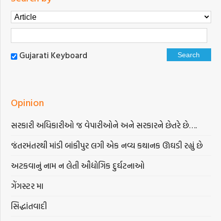
Gujarati Keyboard
Opinion
સરકારી અધિકારીઓ જ વેપારીઓને અને સરકારને છેતરે છે….
જંતરમંતરથી માંડી બાંકીપુર લગી એક નવ્ય કથાનક ઊઘડી રહ્યું છે
અટકવાનું નામ ન લેતી ઔદ્યોગિક દુર્ઘટનાઓ
ગેંગસ્ટર મા
સિદ્ધાંતવાદી