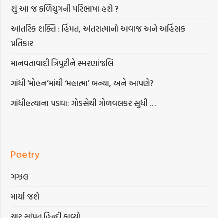
શું આ જ કળિયુગની પરિભાષા હશે ?
આંતરિક શક્તિ : હિંમત, અંતરાત્માનો અવાજ અને અહિંસક
પ્રતિકાર
માનવતાવાદી ત્રિપુટીને સ્મરણાંજલિ
ગાંધી ‘મોહન’માંથી ‘મહાત્મા’ બન્યા, અને આપણે?
ગાંધીહત્યાના પડઘા: ગોડસેથી ગોળવલકર સુધી …
Poetry
ગઝલ
માર્યા જશે
ચાર સાંપ્રત હિન્દી કાવ્યો