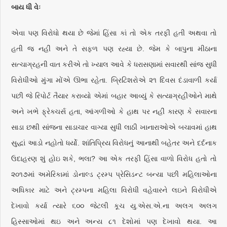
બાય ધી વેઃ
એવા પણ વિરોધો થયા છે જેમાં હિંસા કાં તો એક તરફી હતી અથવા તો
હતી જ નહીં અને તે સફળ પણ રહ્યા છે. જેમ કે બાપુના મીઠાના
સત્ચાગ્રહની વાત કરીએ તો ખ્યાલ આવે કે ધરાસણામાં સવારથી સાંજ સુધી
વિરોધીઓ મુંગા મોંએ ઊભા રહેતા. બ્રિટિશરોએ ૨૧ દિવસ દંડાવાળી કર્યા
પછી જે રિપોર્ટ તૈયાર કરાવ્યો એમાં બહાર આવ્યું કે સત્યાગ્રહીઓને માથે
અને ખભે ફ્રેક્ચર્સ હતા, આંગળીઓ કે હાથ પર નહીં કારણ કે સવારના
સાડા છથી સાંજના સાડાચાર વાગ્યા સુધી લાઠી ખાનારાઓએ બચાવમાં હાથ
સુદ્ધાં આડો નહોતો ધર્યો. શાંતિપ્રિય વિરોધનું આનાથી બહેતર અને દર્દનાક
ઉદાહરણ શું હોઇ શકે, ભલા? આ એક તરફી હિંસા વાળો વિરોધ હતો તો
૨૦૧૭માં અમેરિકામાં ડોનાલ્ડ ટ્રમ્પ પ્રેસિડન્ટ બન્યા પછી મહિલાઓના
અધિકાર માટે અને ટ્રમ્પના મહિલા વિરોધી વહેવારને લઇને વિરોધીએ
દેખાવો કર્યા ત્યારે ૬૦૦ જેટલી કૂચ યુ.એસ.એ.ના અલગ અલગ
હિસ્સાઓમાં થઇ અને અન્ય ૮૧ દેશોમાં પણ દેખાવો થયા. આ