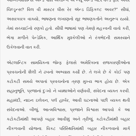
ચિલ્ડ્ર્‌ન્સ? વિલ વી માસ્ટર ધીસ રેર ઍન્ડ ડિફિકલ્ટ અવર?” સીધાં,
અસરકારક વાક્યો, ભાષણના લખાણનો સૂર ભાષણકર્તાને અનુરૂપ રહ્યો.
તેમાં સચ્ચાઈનો રણકો હતો. સીધી ભાષામાં પણ તેમણે મહત્ત્વની વાતો કરી,
ભેગા મળીને પેન્ડેમિક, આર્થિક મુશ્કેલીઓ ને રંગભેદની સમસ્યાને
ઉકેલવાની વાત કરી.
એટલાન્ટિક સામયિકના જેમ્ફ ફેલાસે અમેરિકાના રાજકારણીઓના
પ્રવચનોની શૈલી ને ઢબનો અભ્યાસ કર્યો છે. તે લખે છે કે કોઈ પણ
કટોકટી સમયે અપાતાં પ્રવચનોના ત્રણ મુખ્ય ભાગ હોય છે. એક
સહાનુભૂતિ, પ્રજાનાં દુઃખો ને વ્યથાઓને વર્ણવવી, સંવેદના વ્યક્ત કરવી.
મહામંદી, નાઇન ઇલેવન, પર્લ હાર્બર, આવી ઘટનાઓ પછી વ્યક્ત થતી
સંવેદનાઓ. બીજું, આત્મવિશ્વાસ, પ્રજાને વિશ્વાસ આપવો કે આ
કટોકટીમાંથી આપણે બહાર આવીશું અને ત્રીજું, કટોકટીમાંથી બહાર
નીકળવાની યોજના. વિકટ પરિસ્થિતિમાંથી બહાર નીકળવાનો માર્ગ