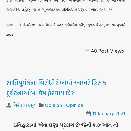
સમજવાની જરૂર છે અને એ પણ સમજવાની જરૂર છે કે જગતનાં
રાજકીય વહેણો અને ભૂ-રાજકીય પરિસ્થિતિ પણ બદલાઈ રહ્યાં છે.
પ્રગટ : ‘નો નૉનસેન્સ’, નામક લેખકની કટાર, ‘રવિવારીય પૂર્તિ’, “ગુજરાતમિત્ર”, 31 જાન્યુઆરી
2021
48 Post Views
શાંતિપૂર્વકના વિરોધી દેખાવો આખરે હિંસક
દુર્ઘટનાઓમાં કેમ ફેરવાય છે?
ચિરંતના ભટ્ટ
|
Opinion - Opinion
|
31 January 2021
ઇતિહાસમાં એવા ઘણા પ્રસંગ છે જેની શરૂઆત તો