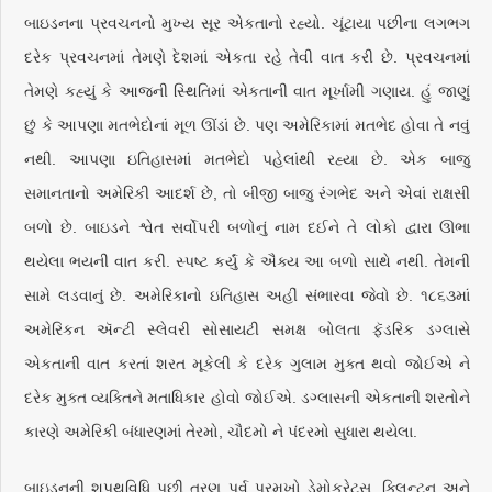
બાઇડનના પ્રવચનનો મુખ્ય સૂર એકતાનો રહ્યો. ચૂંટાયા પછીના લગભગ
દરેક પ્રવચનમાં તેમણે દેશમાં એકતા રહે તેવી વાત કરી છે. પ્રવચનમાં
તેમણે કહ્યું કે આજની સ્થિતિમાં એકતાની વાત મૂર્ખામી ગણાય. હું જાણું
છું કે આપણા મતભેદોનાં મૂળ ઊંડાં છે. પણ અમેરિકામાં મતભેદ હોવા તે નવું
નથી. આપણા ઇતિહાસમાં મતભેદો પહેલાંથી રહ્યા છે. એક બાજુ
સમાનતાનો અમેરિકી આદર્શ છે, તો બીજી બાજુ રંગભેદ અને એવાં રાક્ષસી
બળો છે. બાઇડને શ્વેત સર્વોપરી બળોનું નામ દઈને તે લોકો દ્વારા ઊભા
થયેલા ભયની વાત કરી. સ્પષ્ટ કર્યું કે ઐક્ય આ બળો સાથે નથી. તેમની
સામે લડવાનું છે. અમેરિકાનો ઇતિહાસ અહીં સંભારવા જેવો છે. ૧૮૬૩માં
અમેરિકન ઍન્ટી સ્લેવરી સોસાયટી સમક્ષ બોલતા ફૅડરિક ડગ્લાસે
એકતાની વાત કરતાં શરત મૂકેલી કે દરેક ગુલામ મુક્ત થવો જોઈએ ને
દરેક મુક્ત વ્યક્તિને મતાધિકાર હોવો જોઈએ. ડગ્લાસની એકતાની શરતોને
કારણે અમેરિકી બંધારણમાં તેરમો, ચૌદમો ને પંદરમો સુધારા થયેલા.
બાઇડનની શપથવિધિ પછી ત્રણ પૂર્વ પ્રમુખો ડેમોક્રેટ્‌સ, ક્લિન્ટન અને