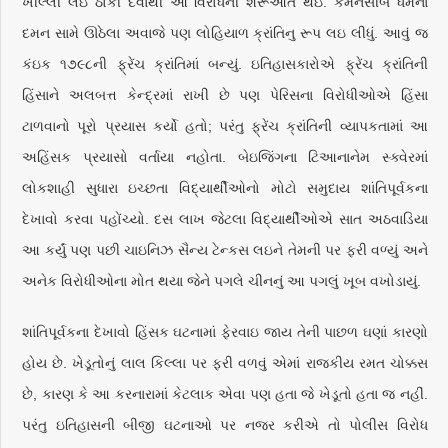
ખીલ્લી લઇ ઠોકી દેવાથી આ વિરોધની શરૂઆત થઇ. કમનસીબે ધર્મના
દમન સામે ઊઠેલા અવાજે પણ લોહિયાળ ક્રાંતિનુ રૂપ લઇ લીધું. આવું જ
કંઇક ૧૭૯૮ની ફ્રેંચ ક્રાંતિમાં બન્યું. ઇતિહાસકારોએ ફ્રેંચ ક્રાંતિની
હિંસાને અલબત્ત કેન્દ્રમાં રાખી છે પણ પેરિસના વિરોધીઓએ હિંસા
ટાળવાનો પૂરો પ્રયાસ કર્યો હતો; પરંતુ ફ્રેંચ ક્રાંતિની વ્યાપકતામાં આ
અહિંસક પ્રયાસો વર્તાયા નહોતા. બેઇજિંગના ટિઆનાનેમ સ્ક્વેરમાં
લોકશાહી સુધારા ઇચ્છતા વિદ્યાર્થીઓનો મોટો સમુદાય શાંતિપૂર્વકના
દેખાવો કરવા પહોંચ્યો. દસ લાખ જેટલા વિદ્યાર્થીઓએ સાત અઠવાડિયા
આ કર્યું પણ પછી ચાઇનિઝ સૈન્ય ટેન્કસ લઇને તેમની પર ફરી વળ્યું અને
અનેક વિરોધીઓના મોત થયા જેને પગલે ચીનનું આ પગલું ખૂબ વખોડાયું.
શાંતિપૂર્વકના દેખાવો હિંસક ઘટનામાં ફેરવાઇ જાય તેની પાછળ ઘણાં કારણો
હોય છે. ખેડૂતોનું લાલ કિલ્લા પર ફરી વળવું એમાં રાજકીય રમત ચોક્કસ
છે, કારણ કે આ કરનારામાં કેટલાક એવા પણ હતા જે ખેડૂતો હતા જ નહીં.
પરંતુ ઇતિહાસની બીજી ઘટનાઓ પર નજર કરીએ તો પોલીસ વિરોધ