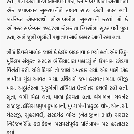
હતી, પણ એને પાછી બોલાવવી પડી, કેમ કે બંગાળના અશાંતિની
એક જવાબદાર સુહરાવર્દીને રક્ષણ સારુ એની જરૂર હતી.
ડાઈરેક્ટ એક્શનથી નોઆખલીના સુહરાવર્દી કરતાં જો કે
ઓગસ્ટ-સપ્ટેમ્બર 1947ના કોલકાતા દિવસોના સુહરાવર્દી જુદા
હતા, અને જૂની ભૂલોથી પશ્ચાતાપ સાથે બહાર આ‌વી રહ્યા હતા.
ત્રીજે દિવસે માહોલ જાણે કે કંઈક બદલાવા લાગ્યો હતો. એક હિંદુ-
મુસ્લિમ સંયુક્ત સરઘસ બેલિયાઘાટા પહોંચ્યું ને ઉપવાસ છોડવા
વિનંતી કરી. ચોથે દિવસે તો જાણે ચમત્કાર થયો. એક પછી એક
નામીચા ગુંડા આ‌વતા ગયા. હથિયારો જમા કરાવતા ગયા. બીજી
પાસ, અઠ્ઠોતેરના બુઝુર્ગની તબિયત ઉત્તરોત્તર કથળી રહી હતી.
સૂતા, વળી બેઠા થતા, માળા ફેરવતા હતા. બંગાળના ગવર્નર
રાજાજી, કાઁગ્રેસ પ્રમુખ કૃપાલાની, મુખ્ય મંત્રી પ્રફુલ્લ ઘોષ, એન. સી.
ચેટરજી, સુહરાવર્દી, શરદચંદ્ર બોઝ (નેતાજીના ભાઈ) સરદાર
નિરંજનસિંહે કલાકેકના પરામર્શપૂર્વક પ્રતિજ્ઞાપત્ર પર હસ્તાક્ષર
કર્યા.