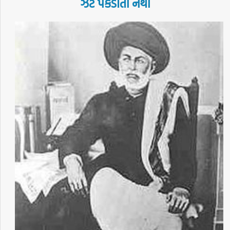
ઝટ
પકડાતી
નથી