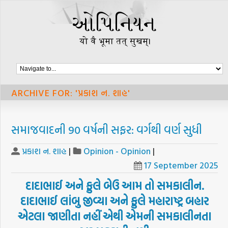
ARCHIVE FOR: 'પ્રકાશ ન. શાહ'
સમાજવાદની 90 વર્ષની સફર: વર્ગથી વર્ણ સુધી
પ્રકાશ ન. શાહ
|
Opinion - Opinion
|
17 September 2025
દાદાભાઈ
અને
ફુલે
બેઉ
આમ
તો
સમકાલીન
.
દાદાભાઈ
લાંબુ
જીવ્યા
અને
ફુલે
મહારાષ્ટ્ર
બહાર
એટલા
જાણીતા
નહીં
એથી
એમની
સમકાલીનતા