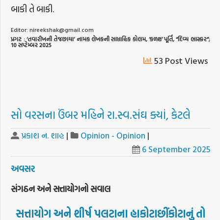
બાકી તે બાકી.
Editor:
nireekshak@gmail.com
પ્રગટ
: ‘
તવારીખની
તેજછાયા
’
નામક
લેખકની
સાપ્તાહિક
કોલમ
, ‘
કળશ
’
પૂર્તિ
, “
દિવ્ય
ભાસ્કર
”;
10
સપ્ટેમ્બર
2025
53 Post Views
સો વરસના ઉંબર મહિને રા.સ્વ.સંઘ ક્યાં, કેટલે
પ્રકાશ ન. શાહ
|
Opinion - Opinion
|
6 September 2025
અવસર
સંગઠન અને સત્તાયોગનો સવાલ
સત્તાયોગ
અને
શીર્ષ
પલટાના
હાકોટાછીંકોટાનું
તો