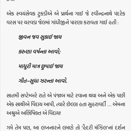
એક સ્વયંસેવક ટુકડીએ એ પ્રાર્થના ગાઈ જે રવીન્દ્રનાથે પંદરેક
વરસ પર યરવડા જેલમાં ગાંધીજીને પારણા કરાવતા ગાઈ હતી :
જીવન
જવ
સુકાઈ
જાય
કરુણા
વર્ષન્તા
આવો
;
માધુરી
માત્ર
છુપાઈ
જાય
ગીત
–
સુધા
ઝરન્તા
આવો
.
સાતમી સપ્ટેમ્બરે રાતે એ પંજાબ માટે રવાના થયા અને એક પછી
એક સાથીએ વિદાય આપી, ત્યારે છેલ્લા હતા સુહરાવર્દી … એમના
અશ્રુએ અભિષિક્ત એ વિદાય!
ગમે તેમ પણ, આ લખનારને લમણે તો ‘હૈદરી મંઝિલ’નાં દર્શન