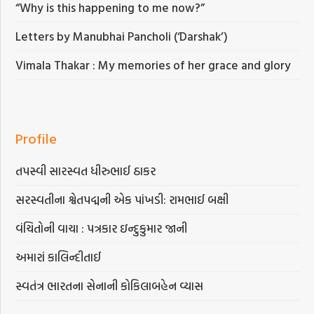
“Why is this happening to me now?”
Letters by Manubhai Pancholi (‘Darshak’)
Vimala Thakar : My memories of her grace and glory
Profile
તપસ્વી સારસ્વત ધીરુભાઈ ઠાકર
સરસ્વતીના શ્વેતપદ્મની એક પાંખડી: રામભાઈ બક્ષી
વંચિતોની વાચા : પત્રકાર ઇન્દુકુમાર જાની
અમારાં કાલિન્દીતાઈ
સ્વતંત્ર ભારતના સેનાની કોકિલાબહેન વ્યાસ