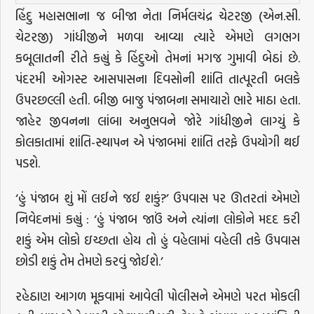
હિંદુ મહાસભાના જ બીજા નેતા નિર્મલચંદ્ર ચેટરજી (એન.સી.
ચેટરજી) ગાંધીજીને મળવા આવ્યા ત્યારે એમણે લગભગ
કબૂલાતની રીતે કહ્યું કે હિંદુઓ તેમનાં મગજ ગુમાવી બેઠાં છે.
પંદરમી ઓગસ્ટ આસપાસના દિવસોની શાંતિ તાત્પૂરતી બલકે
ઉપરછલ્લી હતી. બીજી બાજુ પંજાબના સમાચારો ભારે માઠા હતા.
જાહેર જીવનના લાંબા અનુભવને જોરે ગાંધીજીને લાગ્યું કે
કોલકાતામાં શાંતિ-સ્થાપન એ પંજાબમાં શાંતિ તરફે ઉપયોગી થઈ
પડશે.
‘હું પંજાબ શું મોં લઈને જઈ શકું?’ ઉપવાસ પર ઊતરતાં એમણે
નિવેદનમાં કહ્યું : ‘હું પંજાબ જાઉં અને ત્યાંના લોકોને મદદ કરી
શકું એમ લોકો ઇચ્છતા હોય તો હું વહેલામાં વહેલી તકે ઉપવાસ
છોડી શકું તેમ તેમણે કરવું જોઈશે.’
રહેઠાણ આગળ મૂકવામાં આવેલી પોલીસને એમણે પરત મોકલી