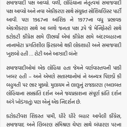
સમાજવાદી પક્ષ આવ્યો. વળી, લોહિયાના નેતૃત્વમાં સમાજવાદી
પક્ષ આવ્યો અને નવા એકીકરણ સાથે સંયુક્ત સોશિયલિસ્ટ પાર્ટી
આવી. પણ 1967ના આંશિક ને 1977ના વધુ પ્રભાવક
એકત્રીકરણ સાથે આ બળો જનતા પક્ષ રૂપે જે મેનિફેસ્ટો સાથે
કટોકટી કાઁગ્રેસ સામે ઊભર્યાં એમાં કાઁગ્રેસ સામે અંદરબહારના
નાનામોટા પ્રગતિશીલ ફિરકાઓ થકી લોકશાહી અને સમાજવાદી
ખુશબો હતી … રોટી અને આઝાદી બંને!
સમાજવાદીઓમાં એક લોહિયા હતા જેમને વર્ણવાસ્તવની પાકી
ખબર હતી – અને એમણે સત્તાસ્થાનોમાં ને અન્યત્ર પિછડોં કી
બહુમતી પર ભાર મૂક્યો. મુલાયમ ને લાલુનું રાજકારણ (અલબત્ત
લોહિયાના સપ્તક્રાંતિ દર્શન અને જયપ્રકાશના સંપૂર્ણ ક્રાંતિ દર્શન
અંગે ખોડંગાતું) પણ એનું એક નિદર્શન છે.
કટોકટીવશ શિકસ્ત પામી, ધીરે ધીરે બહાર આવેલી કાઁગ્રેસ,
સમાજવાદ અને લિબરલ સંમિશ્રણ ચેષ્ટા સાથે બંધારણ પરના