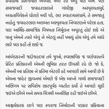
પ્રવાહોમાં પ્રસંગોપાત અપવાદ મળી રહે એવું પણ બને. પણ
સમાજવાદી જવાહરલાલને ગાંધીજી અસ્પૃશ્યતામુદ્દે
અગ્રતાવિવેકને ધોરણે મચી પડે, ભર સ્વાતંત્ર્યસંગ્રામે, તે સમજાતું
નહોતું. જવાહરલાલ અલબત્ત અસ્પૃશ્યતા નિવારણને વરેલા હતા,
પણ આર્થિક-સામાજિક વિષમતા નિર્મૂલન અપૂરતું હોઈ શકે એ
વાનું એમને ત્યારે એવું ને એટલું નહીં પમાયું હોય એવું તમે બાંધે
ભારે પણ કહી તો શકો જ.
આંબેડકરની જદ્દોજહદમાં તમે જુઓ, સ્વાભાવિક જ વર્ણવાસ્તવે
પ્રેરિત પ્રતિકારની એમની ભૂમિકા તરત ઊપસી રહે છે. જો કે,
એમની આ પ્રતિભા ને પ્રતિમા એટલી હદે આપણી સામે આવી છે કે
એમના જાહેર જીવનમાં એમણે જે એક આખો ગાળો સમાજવાદી
અભિગમ પર સવિશેષ ભારપૂર્વક વ્યતીત કર્યો તે આપણે ચૂકી
જઈએ છીએ અને સમગ્ર ચિત્રથી અનભિજ્ઞ રહી જઈએ છીએ.
આશ્ચર્યકારક લાગે પણ સ્વરાજ નિર્માણની પડકાર પ્રક્રિયાના