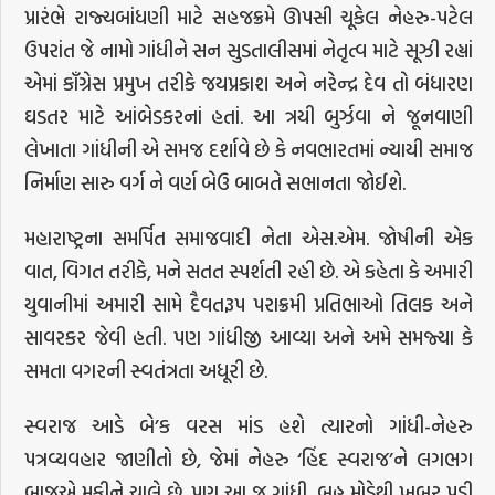
પ્રારંભે રાજ્યબાંધણી માટે સહજક્રમે ઊપસી ચૂકેલ નેહરુ-પટેલ
ઉપરાંત જે નામો ગાંધીને સન સુડતાલીસમાં નેતૃત્વ માટે સૂઝી રહ્યાં
એમાં કાઁગ્રેસ પ્રમુખ તરીકે જયપ્રકાશ અને નરેન્દ્ર દેવ તો બંધારણ
ઘડતર માટે આંબેડકરનાં હતાં. આ ત્રયી બુર્ઝવા ને જૂનવાણી
લેખાતા ગાંધીની એ સમજ દર્શાવે છે કે નવભારતમાં ન્યાયી સમાજ
નિર્માણ સારુ વર્ગ ને વર્ણ બેઉ બાબતે સભાનતા જોઈશે.
મહારાષ્ટ્રના સમર્પિત સમાજવાદી નેતા એસ.એમ. જોષીની એક
વાત, વિગત તરીકે, મને સતત સ્પર્શતી રહી છે. એ કહેતા કે અમારી
યુવાનીમાં અમારી સામે દૈવતરૂપ પરાક્રમી પ્રતિભાઓ તિલક અને
સાવરકર જેવી હતી. પણ ગાંધીજી આવ્યા અને અમે સમજ્યા કે
સમતા વગરની સ્વતંત્રતા અધૂરી છે.
સ્વરાજ આડે બે’ક વરસ માંડ હશે ત્યારનો ગાંધી-નેહરુ
પત્રવ્યવહાર જાણીતો છે, જેમાં નેહરુ ‘હિંદ સ્વરાજ’ને લગભગ
બાજુએ મૂકીને ચાલે છે. પણ આ જ ગાંધી, બહુ મોડેથી ખબર પડી