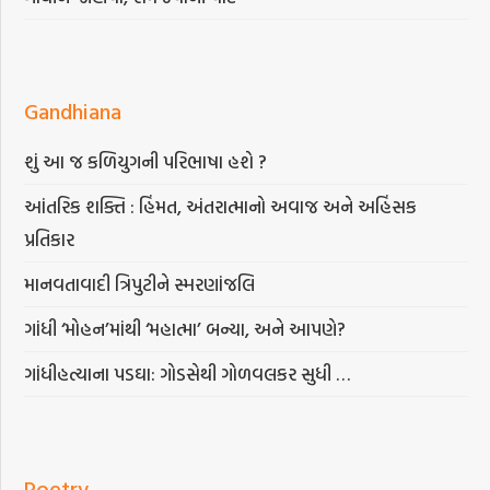
Gandhiana
શું આ જ કળિયુગની પરિભાષા હશે ?
આંતરિક શક્તિ : હિંમત, અંતરાત્માનો અવાજ અને અહિંસક
પ્રતિકાર
માનવતાવાદી ત્રિપુટીને સ્મરણાંજલિ
ગાંધી ‘મોહન’માંથી ‘મહાત્મા’ બન્યા, અને આપણે?
ગાંધીહત્યાના પડઘા: ગોડસેથી ગોળવલકર સુધી …
Poetry