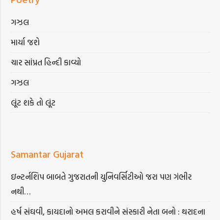
ગઝલ
માર્યા જશે
ચાર સાંપ્રત હિન્દી કાવ્યો
ગઝલ
લૂંટ શકે તો લૂંટ
Samantar Gujarat
ઇન્ટર્નશિપ બાબતે ગુજરાતની યુનિવર્સિટીઓ જરા પણ ગંભીર
નથી…
હર્ષ સંઘવી, કાયદાનો અમલ કરાવીને સંસ્કારી નેતા બનો : થરાદના