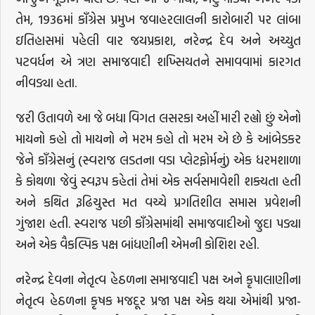
તેમ, 1936માં કાઁગ્રેસ પ્રમુખ જવાહરલાલની કારોબારી પર લાંબા
ઇતિહાસમાં પહેલી વાર જયપ્રકાશ, નરેન્દ્ર દેવ અને અચ્યુત
પટવર્ધન એ ત્રણ સમાજવાદી શખ્સિયતને સમાવવામાં કારગત
નીવડ્યા હતા.
જરી ઉતાવળે આ જે બધા વિગત લસરકા અહીં મારી રહ્યો છું એનો
માયનો કહો તો માયનો ને મરમ કહો તો મરમ એ છે કે આંબેડકર
જેને કાઁગ્રેસનું (સ્વરાજ લડતના વડા પ્લેટફોર્મનું) એક ધરમશાળા
કે કોથળા જેવું સ્વરૂપ કહેતાં તેમાં એક સર્વસમાવેશી શક્યતા હતી
અને કથિત રૂઢિચુસ્ત મત વચ્ચે પ્રગતિશીલ સમાસ પ્રવેશની
ગુંજાશ હતી. સ્વરાજ પછી કાઁગ્રેસમાંથી સમાજવાદીઓ જુદા પડ્યા
અને એક વૈકલ્પિક પક્ષ બાંધણીની એમની કોશિશ રહી.
નરેન્દ્ર દેવના નેતૃત્વ હેઠળના સમાજવાદી પક્ષ અને કૃપાલાણીના
નેતૃત્વ હેઠળના કૃષક મજદૂર પ્રજા પક્ષ એક થયા એમાંથી પ્રજા-