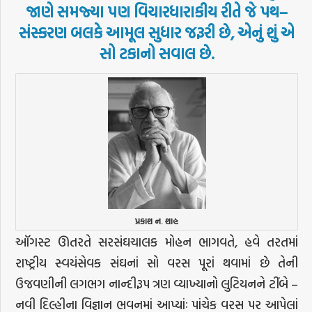
જાણે
સમજ્યા
પણ
વિચારધારાકીય
રીતે
જે
પથ
–
સંસ્કરણ
બલકે
આમૂલ
સુધાર
જરૂરી
છે
,
એનું
શું
એ
સો
ટકાનો
સવાલ
છે
.
પ્રકાશ ન. શાહ
ઑગસ્ટ ઊતરતે સરસંઘચાલક મોહન ભાગવતે, હવે તરતમાં
રાષ્ટ્રીય સ્વયંસેવક સંઘનાં સો વરસ પૂરાં થવામાં છે તેની
ઉજવણીની લગભગ નાન્દીરૂપ ત્રણ વ્યાખ્યાનો લુટિયનને ટીંબે –
નવી દિલ્હીના વિજ્ઞાન ભવનમાં આપ્યાંઃ પાંચેક વરસ પર આપેલાં