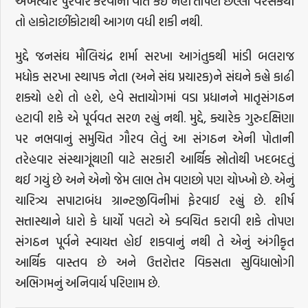
અખત્યાર પુરવાર કરવાની વાત કંઈ નહીં તોપણ છેલ્લા વરસેકથી
તો હાકોટાછીંકોટાથી આગળ વધી શકી નથી.
મુદ્દે જનસંઘ મૌલિચંદ્ર શર્મા સરખા આગંતુકથી માંડી બલરાજ
મધોક સરખા સ્થાપક નેતા (અને સંઘ પ્રચારક)ને સંઘને કહ્યે કાઢી
શક્યો હશે તો હશે, હવે સત્તાયોગમાં વડા પ્રધાનને માતૃસંગઠન
હટાવી શકે એ પૂર્વવત સરળ રહ્યું નથી. મુદ્દે, ક્યારેક ગુરુદક્ષિણા
પર નભવાનું સમુચિત ગૌરવ લેતું આ સંગઠન એની પોતાની
તરેહવાર સંસ્થાગૂંથણી વાટે સરકારી આર્થિક સ્રોતોથી ખદબદતું
થઈ ગયું છે અને એનો જેમ લાભ તેમ વણછો પણ ચોખ્ખો છે. એનું
ચારિત્ર્ય સપાટાબંધ ગ્રાન્ટજીવિનીમાં ફેરવાઈ રહ્યું છે. શીર્ષ
સત્તાસ્થાને ધારો કે ધાર્યો પલટો એ ક્વચિત કરાવી શકે તોપણ
સંગઠન પૂર્વને સ્વાયત્ત હોઈ શકવાનું નથી તે એનું અંગીકૃત
આર્થિક વાસ્તવ છે અને ઉત્તરોત્તર વિકસતા સુવિધાભોગી
અભિગમનું અનિવાર્ય પરિણામ છે.