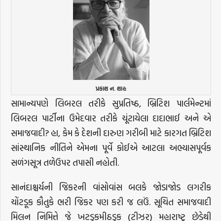
પ્રકાશ ન. શાહ
સામાન્યપણે લિબરલ તરીકે સુપ્રતિષ્ઠ, બ્રિટિશ પાર્લમેન્ટમાં
લિબરલ પાર્ટીના ઉમેદવાર તરીકે ચૂંટાયેલા દાદાભાઈ અને એ
સમાજવાદી? હા, કેમ કે દેશની દારુણ ગરીબી માટે કારગત બ્રિટિશ
સાંસ્થાનિક નીતિને એમના પૂર્વે કોઈએ આટલા અભ્યાસપૂર્વક
સળંગસૂત્ર તળેઉપર તપાસી નહોતી.
સાનંદાશ્ચર્યની જિકરની વાંસોવાંસ બલકે જોડાજોડ લગરીક
ચોંટડૂક કૌતુકે ભરી જિકર પણ કરી જ લઉં. સૂચિત સમાજવાદી
મિલન નિમિત્તે જે ખટડુકમીઠડુક (ટીઝર) મહારાષ્ટ્ર છેડેથી