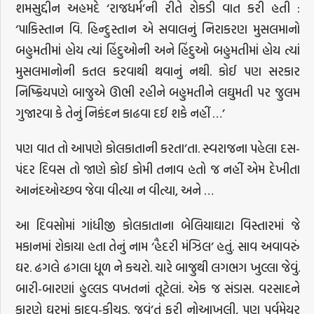
શમસુદ્દીન અહમદે ‘રાજધર્મ’ની રીતે રોકડી વાત કરી હતી :
‘પાકિસ્તાન વિ. હિન્દુસ્તાન એ સવાલનું નિરાકરણ મુસલમાનો
બહુમતીમાં હોય ત્યાં હિંદુઓની અને હિંદુઓ બહુમતીમાં હોય ત્યાં
મુસલમાનોની કતલ કરવાથી થવાનું નથી. કોઈ પણ સરકાર
નિષ્ક્રિયપણે બાજુએ ઊભી રહીને બહુમતીને લઘુમતી પર જુલમ
ગુજારવા કે તેનું નિકંદન કાઢવા દઈ શકે નહીં …’
પણ વાત તો આપણે કોલકાતાની કરતા’તા. સ્વરાજના પહેલા દસ-
પંદર દિવસ તો જાણે કોઈ કોમી તનાવ હતો જ નહીં એમ દેખીતા
આનંદઓચ્છવ જેવા વીત્યા ન વીત્યા, અને …
આ દિવસોમાં ગાંધીજી કોલકાતાના બેલિયાઘાટા વિસ્તારમાં જે
મકાનમાં રોકાયા હતા તેનું નામ ‘હૈદરી મંઝિલ’ હતું. સાવ અવાવરું
ઘર. ઢગલે ઢગલા ધૂળ ને કચરો. ચારે બાજુથી લગભગ ખુલ્લા જેવું.
બારી-બારણાં હુલ્લડ વખતનાં તૂટેલાં. એક જ સંડાસ. વરસાદને
કારણે ઘરમાં કાદવ-કીચડ. જવું’તું ફરી નોઆખલી, પણ પૂર્વમેયર