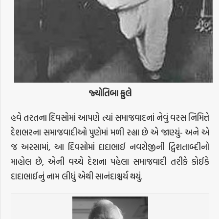
જ્યોતિબા ફુલે
હવે તરતના દિવસોમાં આપણે ત્યાં સમાજવાદનાં નેવું વરસ નિમિત્તે
દેશભરના સમાજવાદીઓ પુણેમાં મળી રહ્યા છે એ જાણ્યું- અને એ
જ અરસામાં, આ દિવસોમાં દાદાભાઈ નવરોજીની દ્વિશતાબ્દીનો
માહોલ છે, એની વચ્ચે દેશના પહેલા સમાજવાદી તરીકે કોઈકે
દાદાભાઈનું નામ લીધું એથી સાનંદાશ્ચર્ય થયું.