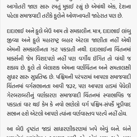
આગોતરી જાણ સારુ રમતું મુકાઈ રહ્યું છે એમાંથી એક, દેશના
પહેલા સમાજવાદી તરીકે ફુલેને ઓળખાવતી જાહેરાત પણ છે.
દાદાભાઈ અને ફુલે બેઉ આમ તો સમકાલીન. માત્ર, દાદાભાઈ લાંબુ
જીવ્યા અને ફુલે મહારાષ્ટ્ર બહાર એટલા જાણીતા નહીં એથી
એમની સમકાલીનતા ઝટ પકડાતી નથી. દાદાભાઈના ચિંતનમાં
માર્ક્સની જેમ વિશદપણે નહીં પણ વર્ગીય ઈંગિત તો વાંચી જ
શકાય છે. ફુલે તો બેલાશક એમના વર્ણચિંતન અને સમતાલક્ષી
સુધાર સારુ સુપ્રતિષ્ઠ છે. પશ્ચિમની પરંપરામાં આપણા સમાજવાદી
ચિંતનમાં વર્ગસભાનતા આવી જરૂર, પણ આપણા હાડમાં પેંધેલી
ગેરબરાબરીનું વર્ણકારણ સમાજવાદી ચિંતનમાં સ્વાભાવિક જ
પકડાતાં વાર થઈ કેમ કે નવો ભણેલો વર્ગ પશ્ચિમ-સંપર્કે મૂડીવાદ
સભાન હશે એટલો આપણે ત્યાંના વર્ણવાસ્તવ પરત્વે નહીં હોય.
આ બેઉ દૃષ્ટાંત જાડાં સાધારણીકરણમાં ખપે એવું બને. બંને