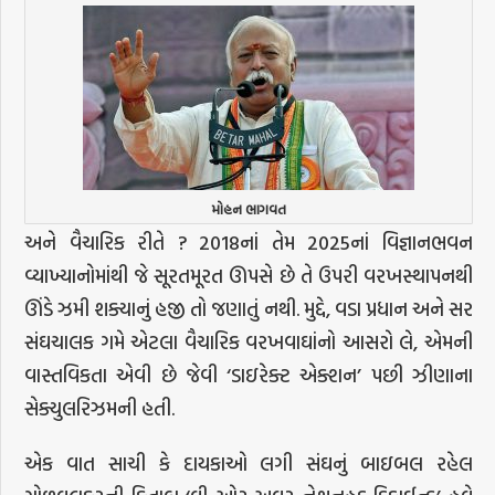
મોહન ભાગવત
અને વૈચારિક રીતે ? 2018નાં તેમ 2025નાં વિજ્ઞાનભવન
વ્યાખ્યાનોમાંથી જે સૂરતમૂરત ઊપસે છે તે ઉપરી વરખસ્થાપનથી
ઊંડે ઝમી શક્યાનું હજી તો જણાતું નથી. મુદ્દે, વડા પ્રધાન અને સર
સંઘચાલક ગમે એટલા વૈચારિક વરખવાઘાંનો આસરો લે, એમની
વાસ્તવિકતા એવી છે જેવી ‘ડાઇરેક્ટ એક્શન’ પછી ઝીણાના
સેક્યુલરિઝમની હતી.
એક વાત સાચી કે દાયકાઓ લગી સંઘનું બાઇબલ રહેલ