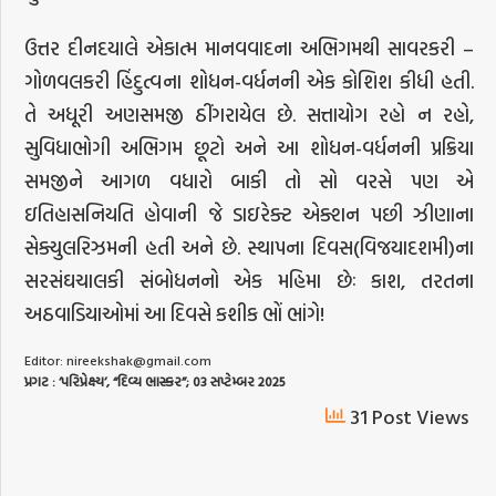
ઉત્તર દીનદયાલે એકાત્મ માનવવાદના અભિગમથી સાવરકરી –
ગોળવલકરી હિંદુત્વના શોધન-વર્ધનની એક કોશિશ કીધી હતી.
તે અધૂરી અણસમજી ઠીંગરાયેલ છે. સત્તાયોગ રહો ન રહો,
સુવિધાભોગી અભિગમ છૂટો અને આ શોધન-વર્ધનની પ્રક્રિયા
સમજીને આગળ વધારો બાકી તો સો વરસે પણ એ
ઇતિહાસનિયતિ હોવાની જે ડાઇરેક્ટ એક્શન પછી ઝીણાના
સેક્યુલરિઝમની હતી અને છે. સ્થાપના દિવસ(વિજયાદશમી)ના
સરસંઘચાલકી સંબોધનનો એક મહિમા છેઃ કાશ, તરતના
અઠવાડિયાઓમાં આ દિવસે કશીક ભોં ભાંગે!
Editor:
nireekshak@gmail.com
પ્રગટ
: ‘
પરિપ્રેક્ષ્ય
’, “
દિવ્ય
ભાસ્કર
”; 03
સપ્ટેમ્બર
2025
31 Post Views