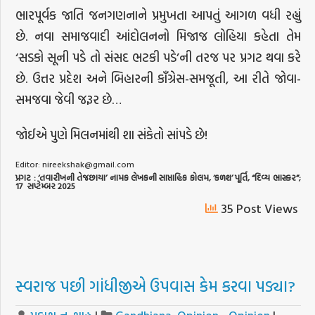
ભારપૂર્વક જાતિ જનગણનાને પ્રમુખતા આપતું આગળ વધી રહ્યું
છે. નવા સમાજવાદી આંદોલનનો મિજાજ લોહિયા કહેતા તેમ
‘સડકો સૂની પડે તો સંસદ ભટકી પડે’ની તરજ પર પ્રગટ થવા કરે
છે. ઉત્તર પ્રદેશ અને બિહારની કાઁગ્રેસ-સમજૂતી, આ રીતે જોવા-
સમજવા જેવી જરૂર છે…
જોઈએ પુણે મિલનમાંથી શા સંકેતો સાંપડે છે!
Editor:
nireekshak@gmail.com
પ્રગટ
: ‘
તવારીખની
તેજછાયા
’
નામક
લેખકની
સાપ્તાહિક
કોલમ
, ‘
કળશ
’
પૂર્તિ
, “
દિવ્ય
ભાસ્કર
”;
17
સપ્ટેમ્બર
2025
35 Post Views
સ્વરાજ પછી ગાંધીજીએ ઉપવાસ કેમ કરવા પડ્યા?