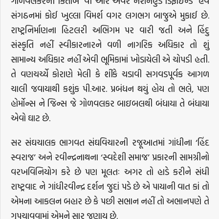
ગોળવલકરની કિતાબ ‘વી ઓર અવર નેશનહુડ ડિફાઈન્ડ’ હવે
સંગઠનમાં કોઈ ખુલ્લા વિમર્શ વગર લગભગ બાજુએ મુકાઈ છે.
રાષ્ટ્રનિર્માણના હિટલરી અભિગમ પર વારી જતી અને હિંદુ
સંસ્કૃતિ નહીં સ્વીકારનારને વળી નાગરિક અધિકાર તો શું
સામાન્ય અધિકાર નહીં એવી ભૂમિકામાં ખોડાયેલી એ ચોપડી હતી.
તે વણચર્ચ્યે કોરાણે મેલી કે શીંકે ચડાવી સગવડપૂર્વક આગળ
ચાલી જવાયાથી કશુંક પી.આર. પ્રબંધન થયું હોય તો ભલે, પણ
હોર્મોન્સ ને જિન્સ જે ગોળવલકર બાઇબલથી બંધાયા તે બંધાયા
એવો ઘાટ છે.
સર સંઘચાલક ભાગવત સંઘવિચારની રજૂઆતમાં ગાંધીના ‘હિંદ
સ્વરાજ’ અને રવીન્દ્રનાથના ‘સ્વદેશી સમાજ’ પ્રકારની સામગ્રીનો
વરખવિનિયોગ કરે છે પણ મૂલતઃ અગર તો હાડે કરીને સંધી
રાષ્ટ્રવાદ ને ગાંધીરવીન્દ્ર દર્શન જુદાં પડે છે એ પાયાની વાત કાં તો
એમના આકલન બહાર છે કે પછી સભાન નહીં તો અભાનપણે તે
ગુપચાવવામાં એમને સાર જણાય છે.