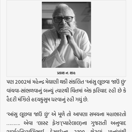
પ્રકાશ ન. શાહ
પણ 2002માં મહેન્દ્ર મેઘાણી થકી સંકલિત ‘આંસુ લૂછવા જાઉં છું’
વાંચવા-સાંભળ‌વાનું બન્યું ત્યારથી ચિત્તમાં એક ફરિયાદ રહી છે કે
હૈદરી મંઝિલે હૃદયકુસુમ ધરવાનું રહી ગયું છે.
‘આંસુ લૂછવા જાઉં છું’ એ મૂળે તો આપણા સમયના મહાભારતો
………. એવા ‘લાસ્ટ ફેઝ’(પ્યારેલાલ)ના ગુજરાતી અનુવાદ
‘પૂર્ણાહુતિ’(મણિભાઈ દેસાઈ)ના 2100 જેટલાં પાનાંમાંથી