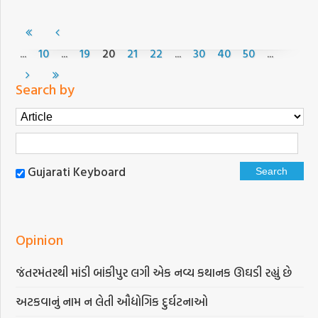
...
...
...
...
10
19
20
21
22
30
40
50
Search by
Gujarati Keyboard
Opinion
જંતરમંતરથી માંડી બાંકીપુર લગી એક નવ્ય કથાનક ઊઘડી રહ્યું છે
અટકવાનું નામ ન લેતી ઔદ્યોગિક દુર્ઘટનાઓ