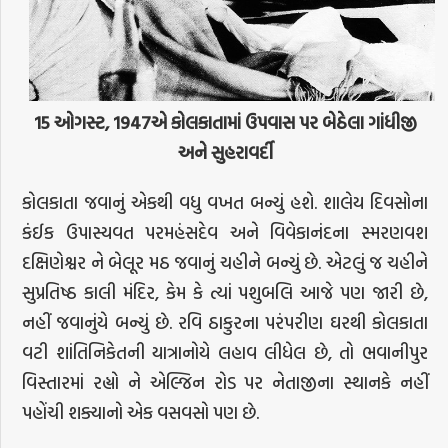
15
ઓગસ્ટ
, 1947
એ
કોલકાતામાં
ઉપવાસ
પર
બેઠેલા
ગાંધીજી
અને
સુહરાવર્દી
કોલકાતા જવાનું એકથી વધુ વખત બન્યું હશે. શાલેય દિવસોના
કંઈક ઉપાસ્યવત પરમહંસદેવ અને વિવેકાનંદના સ્મરણવશ
દક્ષિણેશ્વર ને બેલૂર મઠ જવાનું ચહીને બન્યું છે. એટલું જ ચહીને
સુપ્રતિષ્ઠ કાલી મંદિર, કેમ કે ત્યાં પશુબલિ આજે પણ જારી છે,
નહીં જવાનુંયે બન્યું છે. રવિ ઠાકુરના પરંપરીણ ઘરથી કોલકાતા
વટી શાંતિનિકેતની યાત્રાનોયે લહાવ લીધેલ છે, તો ભવાનીપુર
વિસ્તારમાં રહ્યો ને એલ્જિન રોડ પર નેતાજીના સ્થાનકે નહીં
પહોંચી શક્યાનો એક વસવસો પણ છે.