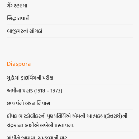
ગેંગસ્ટર મા
સિદ્ધાંતવાદી
બાજીગરનાં સોગઠાં
Diaspora
યુ.કે.માં ડ્રાઇવિંગની પરીક્ષા
અમીના પહાડ (1918 – 1973)
છ વર્ષનો લંડન નિવાસ
દીપક બારડોલીકરની પુણ્યતિથિએ એમની આત્મકથા(ઉત્તરાર્ધ)ની
ચંદ્રકાન્ત બક્ષીએ લખેલી પ્રસ્તાવના.
ગાંધીને જાણવા, સમજવાની વાટ