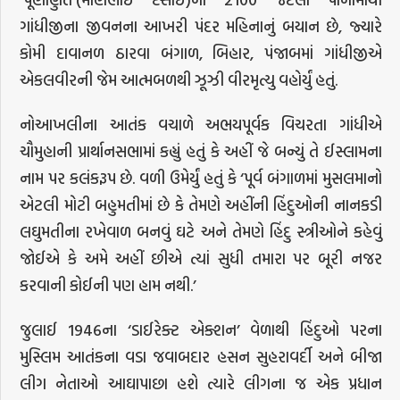
ગાંધીજીના જીવનના આખરી પંદર મહિનાનું બયાન છે, જ્યારે
કોમી દાવાનળ ઠારવા બંગાળ, બિહાર, પંજાબમાં ગાંધીજીએ
એકલવીરની જેમ આત્મબળથી ઝૂઝી વીરમૃત્યુ વહોર્યું હતું.
નોઆખલીના આતંક વચાળે અભયપૂર્વક વિચરતા ગાંધીએ
ચૌમુહાની પ્રાર્થાનસભામાં કહ્યું હતું કે અહીં જે બન્યું તે ઈસ્લામના
નામ પર કલંકરૂપ છે. વળી ઉમેર્યું હતું કે ‘પૂર્વ બંગાળમાં મુસલમાનો
એટલી મોટી બહુમતીમાં છે કે તેમણે અહીંની હિંદુઓની નાનકડી
લઘુમતીના રખેવાળ બનવું ઘટે અને તેમણે હિંદુ સ્ત્રીઓને કહેવું
જોઈએ કે અમે અહીં છીએ ત્યાં સુધી તમારા પર બૂરી નજર
કરવાની કોઈની પણ હામ નથી.’
જુલાઈ 1946ના ‘ડાઈરેક્ટ એક્શન’ વેળાથી હિંદુઓ પરના
મુસ્લિમ આતંકના વડા જવાબદાર હસન સુહરાવર્દી અને બીજા
લીગ નેતાઓ આઘાપાછા હશે ત્યારે લીગના જ એક પ્રધાન