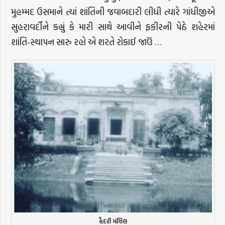
મુહમ્મદ ઉસમાને ત્યાં શાંતિની જવાબદારી લીધી ત્યારે ગાંધીજીએ
સુહરાવર્દીને કહ્યું કે મારી સાથે આવીને ફકીરની પેઠે શહેરમાં
શાંતિ-સ્થાપન સારુ રહો એ શરતે રોકાઈ જાઉં …
હૈદરી મંઝિલ