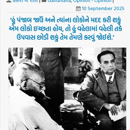
પ્રકાશ ન. શાહ
|
Gandhiana
,
Opinion - Opinion
|
10 September 2025
‘
હું
પંજાબ
જાઉં
અને
ત્યાંના
લોકોને
મદદ
કરી
શકું
એમ
લોકો
ઇચ્છતા
હોય
,
તો
હું
વહેલામાં
વહેલી
તકે
ઉપવાસ
છોડી
શકું
તેમ
તેમણે
કરવું
જોઈશે
.’