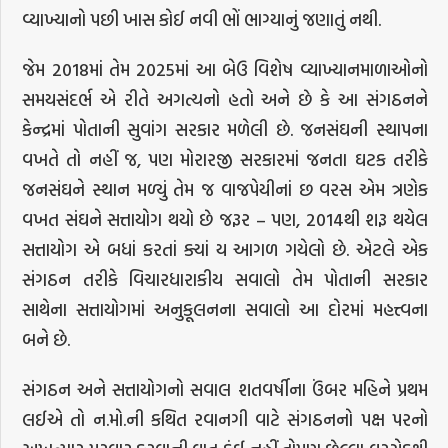
વ્યાખ્યાનો પછી ખાસ કોઈ નવી ભોં ભાગ્યાનું જણાતું નથી.
જેમ 2018માં તેમ 2025માં આ બેઉ વિશેષ વ્યાખ્યાનમાળાઓનો
સમયસંદર્ભ એ રીતે અગત્યનો હતો અને છે કે આ સંગઠનને
કેન્દ્રમાં પોતાની સુવાંગ સરકાર મળેલી છે. જનસંઘની સ્થાપના
વખતે તો નહીં જ, પણ મોરારજી સરકારમાં જનતા ઘટક તરીકે
જનસંઘને સ્થાન મળ્યું તેમ જ વાજપેયીનાં છ વરસ એમ ત્રણેક
વખત સંઘને સત્તાયોગ થયો છે જરૂર – પણ, 2014થી શરૂ થયેલ
સત્તાયોગ એ બધાં કરતાં ક્યાં ય આગળ ગયેલો છે. એટલે એક
સંગઠન તરીકે વિચારધારાકીય સવાલો તેમ પોતાની સરકાર
સાથેના સત્તાયોગમાં અનુકૂલનના સવાલો આ દોરમાં મહત્ત્વના
બને છે.
સંગઠન અને સત્તાયોગનો સવાલ શતવર્ષીના ઉંબર મહિને પ્રથમ
લઈએ તો ન.મો.ની કથિત રવાનગી વાટે સંગઠનનો પક્ષ પરનો