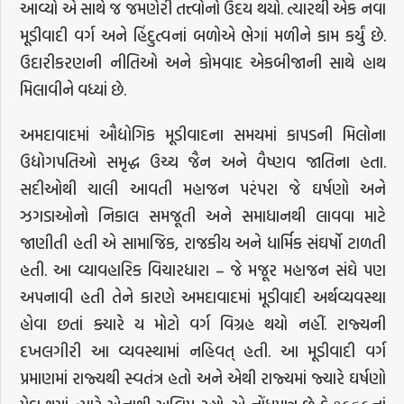
આવ્યો એ સાથે જ જમણેરી તત્ત્વોનો ઉદય થયો. ત્યારથી એક નવા
મૂડીવાદી વર્ગ અને હિંદુત્વનાં બળોએ ભેગાં મળીને કામ કર્યું છે.
ઉદારીકરણની નીતિઓ અને કોમવાદ એકબીજાની સાથે હાથ
મિલાવીને વધ્યાં છે.
અમદાવાદમાં ઔદ્યોગિક મૂડીવાદના સમયમાં કાપડની મિલોના
ઉદ્યોગપતિઓ સમૃદ્ધ ઉચ્ચ જૈન અને વૈષ્ણવ જાતિના હતા.
સદીઓથી ચાલી આવતી મહાજન પરંપરા જે ઘર્ષણો અને
ઝગડાઓનો નિકાલ સમજૂતી અને સમાધાનથી લાવવા માટે
જાણીતી હતી એ સામાજિક, રાજકીય અને ધાર્મિક સંઘર્ષો ટાળતી
હતી. આ વ્યાવહારિક વિચારધારા – જે મજૂર મહાજન સંઘે પણ
અપનાવી હતી તેને કારણે અમદાવાદમાં મૂડીવાદી અર્થવ્યવસ્થા
હોવા છતાં ક્યારે ય મોટો વર્ગ વિગ્રહ થયો નહીં. રાજ્યની
દખલગીરી આ વ્યવસ્થામાં નહિવત્ હતી. આ મૂડીવાદી વર્ગ
પ્રમાણમાં રાજ્યથી સ્વતંત્ર હતો અને એથી રાજ્યમાં જ્યારે ઘર્ષણો