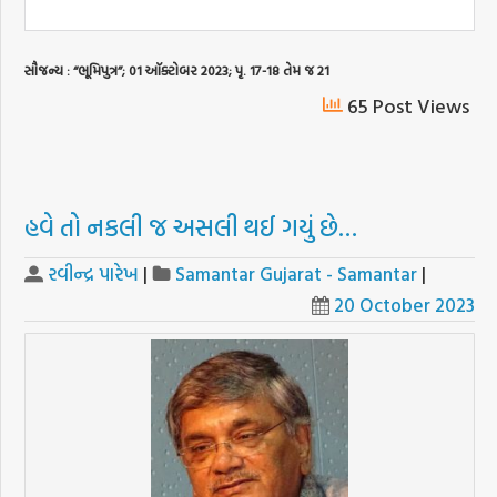
સૌજન્ય : “ભૂમિપુત્ર”; 01 ઑક્ટોબર 2023; પૃ. 17-18 તેમ જ 21
65 Post Views
હવે તો નકલી જ અસલી થઈ ગયું છે…
રવીન્દ્ર પારેખ
|
Samantar Gujarat - Samantar
|
20 October 2023