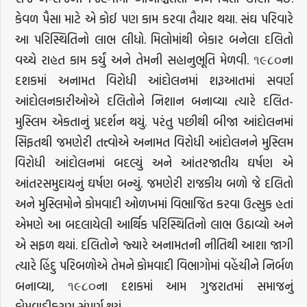
કેવળ પૈસા માટે એ કોઈ પણ કામ કરવા તૈયાર થયા. સંઘ પરિવારે
આ પરિસ્થિતિનો લાભ લીધો. મિલોમાંથી બેકાર બનેલા દલિતો
વચ્ચે રાહત કામ કર્યું અને તેમની સહાનુભૂતિ મેળવી. ૧૯૮૦ના
દશકમાં અનામત વિરોધી આંદોલનમાં શરૂઆતમાં સવર્ણ
આંદોલનકારીઓએ દલિતોને નિશાન બનાવ્યા ત્યારે દલિત-
મુસ્લિમ એકતાનું પ્રદર્શન થયું. પરંતુ પછીથી બીજા આંદોલનમાં
સિફતથી જમણેરી તત્ત્વોએ અનામત વિરોધી આંદોલનને મુસ્લિમ
વિરોધી આંદોલનમાં બદલ્યું અને આંતરજાતીય ઘર્ષણ એ
આંતરસમુદાયનું ઘર્ષણ બન્યું. જમણેરી રાજકીય બળો જે દલિતો
અને મુસ્લિમોને કોમવાદી ઓળખમાં વિભાજિત કરવા ઉત્સુક હતાં
એમણે આ બદલાયેલી આર્થિક પરિસ્થિતિનો લાભ ઉઠાવ્યો અને
એ સફળ થયાં. દલિતોને જ્યારે અનામતની નીતિથી આશા જાગી
ત્યારે હિંદુ પરિબળોએ તેમને કોમવાદી વિભાગોમાં વહેંચીને નિર્બળ
બનાવ્યા, ૧૯૮૦ના દશકમાં આમ ગુજરાતમાં સમાજનું
કોમવાદીકરણ સંપૂર્ણ થયું.