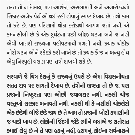
તરત તો ન દેખાય, પણ આશંકા, અસલામતી અને અનારોગ્યનો
શિકાર અનેક પેઢીઓ થઈ રહી હોવાનું સ્પષ્ટ દેખાય છે. તંત્રો કામ
તો કરે છે, પણ પરિણામો થોડા દરોડાથી આગળ જતાં નથી. એ
કમનસીબી છે કે એક દુર્ઘટના પછી બીજી ઘટના બને જ નહીં
એવી ખાતરી રાજ્યનાં વહીવટમાંથી મળતી નથી. ક્યાંક થોડીક
નોટો ઘટનાઓને રફેદફે કરી નાખે છે તો ક્યાંક કૈં જ ન બન્યું હોય
એવું નિસ્પૃહી વલણ પણ તંત્રો દાખવી શકે છે.
સરવાળે જે ચિત્ર દેશનું કે રાજ્યનું ઉપસે છે એમાં વિશ્વસનીયતા
સતત દાવ પર લાગતી દેખાય છે. તંત્રોની ભ્રષ્ટતા તો છે જ, પણ
પ્રજાની નિષ્ઠુરતા પણ ઓછી જવાબદાર નથી. નકલી ચીજ
વસ્તુઓ સરકાર બનાવતી નથી. નકલી ઘી કે નશીલી ચોકલેટો
એક છેડેથી બીજે છેડે જાય છે તે આમ તો પ્રજાની ખોટી કમાણીની
જ ચાડી ખાય છે. લોકોની જિંદગી જોડે રમીને બધાંએ જ રાતોરાત
કમાઈ લેવું છે ને તે પણ હકનું નહીં, હરામનું. કોઈના સર્વનાશને