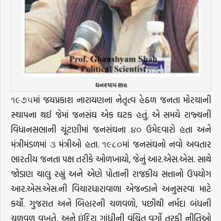
ઘનશ્યામ શાહ
૧૯૭૫માં જયપ્રકાશ નારાયણના નેતૃત્વ હેઠળ જનતા મોરચાની
સ્થાપના થઈ જેમાં જનસંઘ એક ઘટક હતું. એ સમયે રાજ્યની
વિધાનસભાની ચૂંટણીમાં જનસંઘના ૪૦ ઉમેદવારો હતા અને
મંત્રીમંડળમાં ૩ મંત્રીઓ હતા. ૧૯૮૦માં જનસંઘનો નવો અવતાર
ભારતીય જનતા પક્ષ તરીકે ઓળખાયો, જેનું આર.એસ.એસ. સાથે
જોડાણ ચાલુ રહ્યું અને એણે પોતાની રાજકીય સત્તાનો ઉપયોગ
આર.એસ.એસ.ની વિચારધારાવાળા એજન્ડાને અનુસરવા માટે
કર્યો. ગુજરાત અને બિહારની ચળવળો, પછીથી નર્મદા બંધની
ચળવળ વખતે, અને ઇંદિરા ગાંધીની વંચિત વર્ગો તરફી નીતિઓ