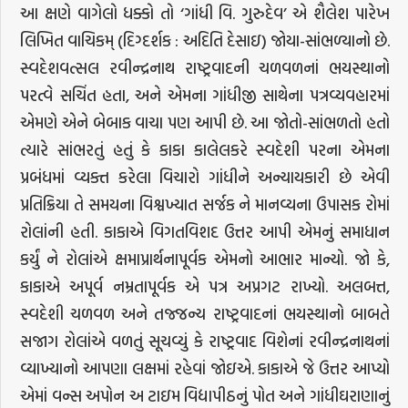
આ ક્ષણે વાગેલો ધક્કો તો ‘ગાંધી વિ. ગુરુદેવ’ એ શૈલેશ પારેખ
લિખિત વાચિકમ્ (દિગ્દર્શક : અદિતિ દેસાઇ) જોયા-સાંભળ્યાનો છે.
સ્વદેશવત્સલ રવીન્દ્રનાથ રાષ્ટ્રવાદની ચળવળનાં ભયસ્થાનો
પરત્વે સચિંત હતા, અને એમના ગાંધીજી સાથેના પત્રવ્યવહારમાં
એમણે એને બેબાક વાચા પણ આપી છે. આ જોતો-સાંભળતો હતો
ત્યારે સાંભરતું હતું કે કાકા કાલેલકરે સ્વદેશી પરના એમના
પ્રબંધમાં વ્યક્ત કરેલા વિચારો ગાંધીને અન્યાયકારી છે એવી
પ્રતિક્રિયા તે સમયના વિશ્વખ્યાત સર્જક ને માનવ્યના ઉપાસક રોમાં
રોલાંની હતી. કાકાએ વિગતવિશદ ઉત્તર આપી એમનું સમાધાન
કર્યું ને રોલાંએ ક્ષમાપ્રાર્થનાપૂર્વક એમનો આભાર માન્યો. જો કે,
કાકાએ અપૂર્વ નમ્રતાપૂર્વક એ પત્ર અપ્રગટ રાખ્યો. અલબત્ત,
સ્વદેશી ચળવળ અને તજ્જન્ય રાષ્ટ્રવાદનાં ભયસ્થાનો બાબતે
સજાગ રોલાંએ વળતું સૂચવ્યું કે રાષ્ટ્રવાદ વિશેનાં રવીન્દ્રનાથનાં
વ્યાખ્યાનો આપણા લક્ષમાં રહેવાં જોઇએ. કાકાએ જે ઉત્તર આપ્યો
એમાં વન્સ અપોન અ ટાઇમ વિદ્યાપીઠનું પોત અને ગાંધીઘરાણાનું