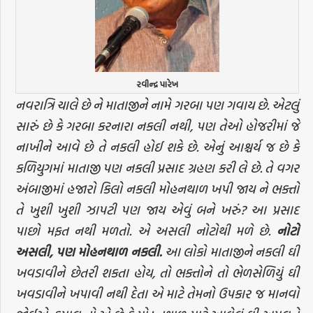
રવીન્દ્ર પારેખ
નવરાત્રિ ચાલે છે ને માતાજીને નામે ગરબા પણ ગવાય છે. એટલું
સારું છે કે ગરબા કરનારા નકલી નથી, પણ તેઓ હોજરીમાં જે
નાખીને આવે છે તે નકલી હોઈ શકે છે. એનું આશ્ચર્ય જ છે કે
કળિયુગમાં માતાજી પણ નકલી પ્રસાદ ગ્રહણ કરી લે છે. તે વગર
અંબાજીમાં હજારો કિલો નકલી મોહનથાળ ખપી જાય ને ભક્તો
તે ખુશી ખુશી ઝાપટી પણ જાય એવું બને ખરું? આ પ્રસાદ
પાછો મફત નથી મળતો. એ અસલી નોટોથી મળે છે.
નોટો
અસલી
,
પણ
મોહનથાળ
નકલી
.
આ લોકો માતાજીને નકલી ઘી
ખવડાવીને છેતરી શકતા હોય, તો ભક્તોને તો ભેળસેળિયું ઘી
ખવડાવીને ખપાવી નથી દેતા એ માટે તેમનો ઉપકાર જ માનવો