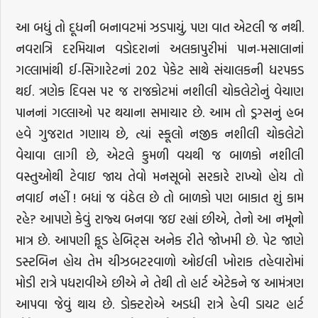
આ બધું તો દૂધની બનાવટમાં ઝડપાયું, પણ વાત એટલી જ નથી.
નવરાત્રિ દરમિયાન વડોદરાનાં અલકાપુરીમાં પાન-મસાલાનાં
ગલ્લામાંથી ઈ-સિગારેટનાં 202 પેકેટ સાથે સંચાલકની ધરપકડ
થઈ. ત્રણેક દિવસ પર જ રાજકોટમાં નશીલી ચોકલેટોનું વેચાણ
પાનનાં ગલ્લાઓ પર થયાના સમાચાર છે. આમ તો ડ્રગ્સનું હબ
હવે ગુજરાત ગણાય છે, ત્યાં સ્કૂલો નજીક નશીલી ચોકલેટો
વેચાવા લાગી છે, એટલે કુમળી વયથી જ બાળકો નશીલી
વસ્તુઓથી ટેવાઇ જાય તેવો મનસૂબો સરકારે રાખ્યો હોય તો
નવાઈ નહીં ! બધાં જ વંઠેલ છે તો બાળકો પણ બાકાત શું કામ
રહે? આપણે કેવું રાજ્ય બનવા જઇ રહ્યાં છીએ, તેનો આ નમૂનો
માત્ર છે. આપણી ફૂડ હેબિટ્સ અનેક રીતે જોખમી છે. પેટ જાણે
ડસ્ટબિન હોય તેમ ચીઝબટરવાળો ઓઈલી ખોરાક તહેવારોમાં
મોડી રાત્રે પધરાવીએ છીએ ને તેથી તો હાર્ટ એટેકને જ આમંત્રણ
આપવા જેવું થાય છે. ડોક્ટરોએ અડધી રાત્રે હેવી ડાયટ હાર્ટ