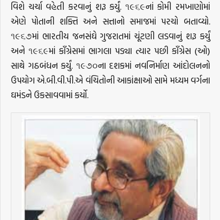
વિશે ચર્ચા વહેતી કરવાનું શરૂ કર્યું. ૧૯૬૯નાં કોમી રમખાણોમાં
એણે પોતાની શક્તિ અને સત્તાનો સમાજમાં પરચો બતાવ્યો.
૧૯૬૭માં ભારતીય જનસંઘે ગુજરાતમાં ચૂંટણી લડવાનું શરૂ કર્યું
અને ૧૯૬૯માં કાઁગ્રેસમાં ભાગલા પડ્યા ત્યાર પછી કાઁગ્રેસ (ઓ)
સાથે ગઠબંધન કર્યું. ૧૯૭૦ના દશકમાં નવનિર્માણ આંદોલનનો
ઉપયોગ એ.બી.વી.પી.એ વંચિતોની આકાંક્ષાઓ સામે મધ્યમ વર્ગના
ઘમંડને ઉકસાવવામાં કર્યો.