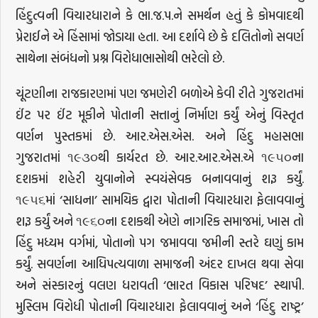
હિંદુત્વની વિચારધારાને કે ભા.જ.પ.ને સમર્થન હતું કે કોમવાદથી
પ્રેરાઈને એ હિંસામાં જોડાયા હતા. આ દર્શાવે છે કે દલિતોનો સવર્ણ
સાથેના સંબંધનો પ્રશ્ન વિરોધાભાસોથી ભરેલો છે.
ચૂંટણીના રાજકારણમાં પણ જમણેરી બળોએ કેવી રીતે ગુજરાતમાં
ઈંટ પર ઈંટ મૂકીને પોતાની સત્તાનું નિર્માણ કર્યું એનું વિસ્તૃત
વર્ણન પુસ્તકમાં છે. આર.એસ.એસ. અને હિંદુ મહાસભા
ગુજરાતમાં ૧૯૩૦થી કાર્યરત છે. આર.આર.એસ.એ ૧૯૫૦ના
દશકમાં શહેરી યુવાનોને સ્વયંસેવક બનાવવાનું શરૂ કર્યું.
૧૯૫૬માં ‘સાધના’ સામયિક દ્વારા પોતાની વિચારધારા ફેલાવવાનું
શરૂ કર્યું અને ૧૯૬૦ના દશકથી એણે નાગરિક સમાજમાં, ખાસ તો
હિંદુ મધ્યમ વર્ગમાં, પોતાનો પગ જમાવવા જમીની સ્તરે ઘણું કામ
કર્યું. સવર્ણના આધિપત્યવાળા સમાજની અંદર દાખલ થવા સેવા
અને સંસ્કારનું વલણ ધરાવતી ‘ભારત વિકાસ પરિષદ’ સ્થાપી.
મુસ્લિમ વિરોધી પોતાની વિચારધારા ફેલાવવાનું અને ‘હિંદુ રાષ્ટ્ર’