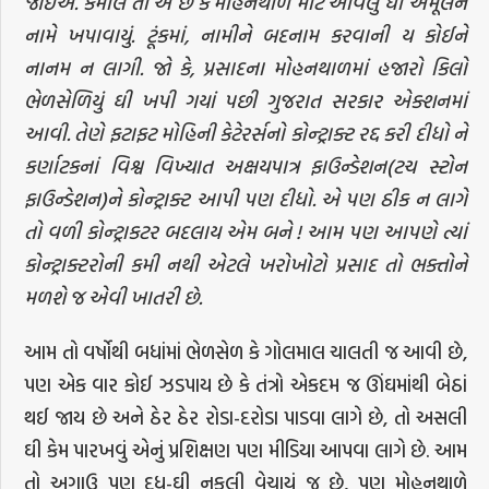
જોઈએ. કમાલ તો એ છે કે મોહનથાળ માટે આવેલું ઘી અમૂલને
નામે ખપાવાયું. ટૂંકમાં, નામીને બદનામ કરવાની ય કોઈને
નાનમ ન લાગી. જો કે, પ્રસાદના મોહનથાળમાં હજારો કિલો
ભેળસેળિયું ઘી ખપી ગયાં પછી ગુજરાત સરકાર એક્શનમાં
આવી. તેણે ફટાફટ મોહિની કેટેરર્સનો કોન્ટ્રાક્ટ રદ્દ કરી દીધો ને
કર્ણાટકનાં વિશ્વ વિખ્યાત અક્ષયપાત્ર ફાઉન્ડેશન(ટચ સ્ટોન
ફાઉન્ડેશન)ને કોન્ટ્રાક્ટ આપી પણ દીધો. એ પણ ઠીક ન લાગે
તો વળી કોન્ટ્રાકટર બદલાય એમ બને ! આમ પણ આપણે ત્યાં
કોન્ટ્રાક્ટરોની કમી નથી એટલે ખરોખોટો પ્રસાદ તો ભક્તોને
મળશે જ એવી ખાતરી છે.
આમ તો વર્ષોથી બધાંમાં ભેળસેળ કે ગોલમાલ ચાલતી જ આવી છે,
પણ એક વાર કોઈ ઝડપાય છે કે તંત્રો એકદમ જ ઊંઘમાંથી બેઠાં
થઈ જાય છે અને ઠેર ઠેર રોડા-દરોડા પાડવા લાગે છે, તો અસલી
ઘી કેમ પારખવું એનું પ્રશિક્ષણ પણ મીડિયા આપવા લાગે છે. આમ
તો અગાઉ પણ દૂધ-ઘી નકલી વેચાયું જ છે, પણ મોહનથાળે