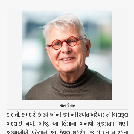
યાન બ્રેમાન
દલિતો, કામદારો કે સ્ત્રીઓની જમીની સ્થિતિ ખરેખર તો બિલકુલ
બદલાઈ નથી. બીજું, આ હિંસાના બનાવો ગુજરાતમાં ઘણી
જગ્યાઓએ, પહેલાંની જેમ કેવળ શહેરોમાં જ સીમિત ન રહેતાં