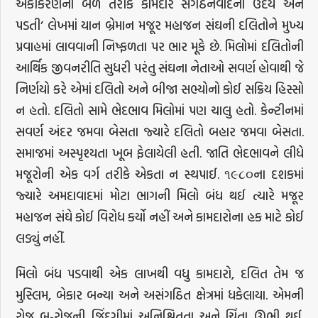
એકીકરણના બળ તરીકે કામદાર સંગઠનવાદનો ઉદય અને
પડતી’ લેખમાં યાન બ્રેમાન મજૂર મહાજન સંઘની દલિતોને મુખ્ય
પ્રવાહમાં લાવવાની નિષ્ફળતા પર ભાર મૂકે છે. મિલોમાં દલિતોની
આર્થિક જીવનરીતિ સુધરી પરંતુ સંઘના નેતાઓ સવર્ણ હોવાથી જે
નિર્ણયો કરે એમાં દલિતો અને બીજા સભ્યોનો કોઈ સક્રિય હિસ્સો
ન હતો. દલિતો સામે ભેદભાવ મિલોમાં પણ ચાલુ હતો. કેન્ટીનમાં
સવર્ણ અંદર જમવા બેસતા જ્યારે દલિતો બહાર જમવા બેસતા.
સમાજમાં અસ્પૃશ્યતા ખૂબ ફેલાયેલી હતી. જાતિ ભેદભાવને લીધે
મજૂરોની એક વર્ગ તરીકે એકતા ન સ્થપાઈ. ૧૯૮૦ના દશકમાં
જ્યારે અમદાવાદમાં મોટા ભાગની મિલો બંધ થઈ ત્યારે મજૂર
મહાજન સંઘે કોઈ વિરોધ કર્યો નહીં અને કામદારોના હક માટે કોઈ
લડ્યું નહીં.
મિલો બંધ પડવાથી એક લાખથી વધુ કામદારો, દલિત તેમ જ
મુસ્લિમ, બેકાર બન્યા અને અસંગઠિત ક્ષેત્રમાં ધકેલાયા. એમની
રોજ બ-રોજની જિંદગીમાં અનિશ્ચિતતા અને ચિંતા ઊભી થઈ.