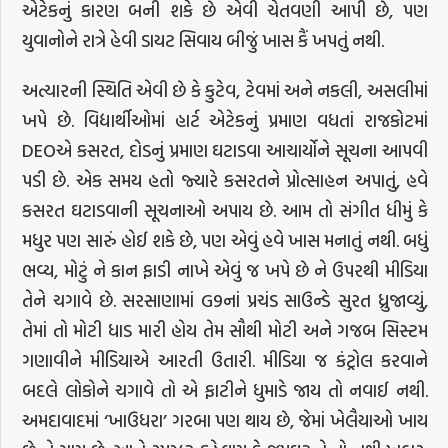
એટેકનું કારણ બની શકે છે એવી ચેતવણી આપી છે, પણ
યુવાનોને રાત્રે હેવી ડાયટ સિવાય બીજું ખાસ કૈં ખપતું નથી.
અત્યારની સ્થિતિ એવી છે કે કુટેવ, ટેવમાં અને નકલી, અસલીમાં
ખપે છે. વિદ્યાર્થીઓમાં હાર્ટ એટેકનું પ્રમાણ વધતાં રાજકોટમાં
DEOએ કસરત, દોડનું પ્રમાણ ઘટાડવા આચાર્યોને સૂચના આપવી
પડી છે. એક સમય હતો જ્યારે કસરતને પ્રોત્સાહન અપાતું, હવે
કસરત ઘટાડવાની સૂચનાઓ અપાય છે. આમ તો સંગીત ધીમું કે
મધુર પણ સારું હોઈ શકે છે, પણ એવું હવે ખાસ મનાતું નથી. બધું
ભવ્ય, મોટું ને કાન ફાડી નાખે એવું જ ખપે છે ને ઉપરથી મીડિયા
તેને ચગાવે છે. સરસાણામાં G9નાં પ્રચંડ સાઉન્ડે સુરત ધ્રુજાવ્યું,
તેમાં તો મોટી ધાડ મારી હોય તેમ સૌથી મોટી અને ગજબ સિસ્ટમ
ગણાવીને મીડિયાએ આરતી ઉતારી. મીડિયા જ કંટ્રોલ કરવાને
બદલે લોકોને ચગાવે તો એ ફાટીને ધુમાડે જાય તો નવાઈ નથી.
અમદાવાદમાં ‘ખાઉધરા’ ગરબા પણ થાય છે, જેમાં ખેલૈયાઓ ખાય