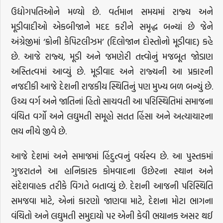
ઉદ્યોગપતિઓને મળ્યો છે. વર્તમાન સમયમાં રાજ્ય અને
મૂડીવાદીઓ એકબીજાને મદદ કરીને સમૃદ્ધ બન્યાં છે જેને
અંગ્રેજીમાં ‘ક્રોની કેપિટલીઝમ’ (દિલોજાન દોસ્તોનો મૂડીવાદ) કહે
છે. આજે રાજ્ય, મૂડી અને જમણેરી તત્ત્વોનું મજબૂત જોડાણ
અસ્તિત્વમાં આવ્યું છે. મૂડીવાદ અને રાજ્યની આ પ્રકારની
નજદીકી આજે દેશની રાજકીય સ્થિતિનું પણ મુખ્ય બળ બન્યું છે.
ઉચ્ચ વર્ગ અને જાતિનાં હિતો સાચવતી આ પરિસ્થિતિમાં સમાજના
વંચિત વર્ગો અને લઘુમતી સમૂહો સતત હિંસા અને અત્યાચારના
ભય નીચે જીવે છે.
આજે દેશમાં અને સમાજમાં હિંદુત્વનું વર્ચસ્વ છે. આ પુસ્તકમાં
ગુજરાતને આ હાનિકારક કોમવાદના ઉછેરના સ્થાન અને
સંદેશવાહક તરીકે વિગતે બતાવ્યું છે. દેશની આજની પરિસ્થિતિ
સમજવા માટે, એનાં કારણો જાણવા માટે, દેશના મોટા ભાગના
વંચિતો અને લઘુમતી સમુદાયો પર એની કેવી ભયાનક અસર થઈ