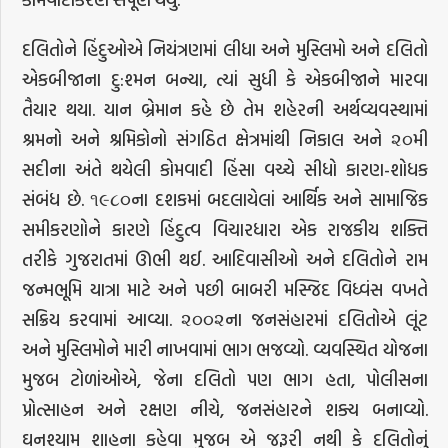
દલિતોને હિંદુઓએ નિયંત્રણમાં લીધા અને મુસ્લિમો અને દલિતો
એકબીજાના દુ:શ્મન બન્યા, ત્યાં સુધી કે એકબીજાને મારવા
તૈયાર થયા. યાન બ્રેમાન કહે છે તેમ શહેરની અર્થવ્યવસ્થામાં
શ્રમનો અને શ્રમિકોનો સંગઠિત ક્ષેત્રમાંથી નિકાલ અને ૨૦મી
સદીના અંતે થયેલી કોમવાદી હિંસા વચ્ચે સીધો કારણ-શોધક
સંબંધ છે. ૧૯૮૦ના દશકમાં બદલાયેલાં આર્થિક અને સામાજિક
સમીકરણોને કારણે હિંદુત્વ વિચારધારા એક રાજકીય શક્તિ
તરીકે ગુજરાતમાં ઊભી થઈ. આદિવાસીઓ અને દલિતોને રામ
જન્મભૂમિ યાત્રા માટે અને પછી બાબરી મસ્જિદ વિધ્વંસ વખતે
સક્રિય કરવામાં આવ્યા. ૨૦૦૨ના જનસંહારમાં દલિતોએ લૂંટ
અને મુસ્લિમોને મારી નાખવામાં ભાગ ભજવ્યો. વ્યવસ્થિત યોજના
મુજબ ટોળાંઓએ, જેના દલિતો પણ ભાગ હતા, પોલીસના
પ્રોત્સાહન અને રક્ષણ નીચે, જનસંહારને શક્ય બનાવ્યો.
ઘનશ્યામ શાહના કહેવા મુજબ એ જરૂરી નથી કે દલિતોનું