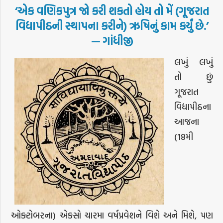
‘
એક
વણિકપુત્ર
જો
કરી
શકતો
હોય
તો
મેં
(
ગૂજરાત
વિદ્યાપીઠની
સ્થાપના
કરીને
)
ઋષિનું
કામ
કર્યું
છે
.’
—
ગાંધીજી
લખું લખું
તો છું
ગૂજરાત
વિદ્યાપીઠના
આજના
(18મી
ઓક્ટોબરના) એકસો ચારમા વર્ષપ્રવેશને વિશે અને મિશે, પણ