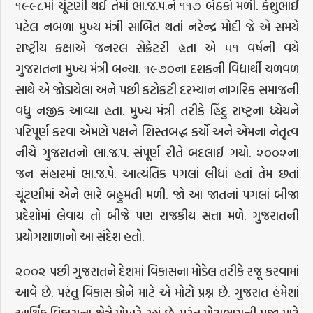
૧૯૯૮માં ચૂંટણી થઈ તેમાં ભા.જ.પ.ને ૧૧૭ બેઠકો મળી. કેશુભાઈ
પટેલ નબળા મુખ્ય મંત્રી સાબિત થતાં નરેન્દ્ર મોદી જે એ સમયે
રાષ્ટ્રીય કક્ષાએ જનરલ સેક્રેટરી હતા એ ૫૧ વર્ષની વયે
ગુજરાતના મુખ્ય મંત્રી બન્યા. ૧૯૭૦ના દશકની વિદ્યાર્થી ચળવળ
સાથે એ જોડાયેલા અને પછી કટોકટી દરમ્યાન નાગરિક સમાજની
વધુ નજીક આવ્યા હતા. મુખ્ય મંત્રી તરીકે હિંદુ રાષ્ટ્રના ધ્યેયને
પરિપૂર્ણ કરવા એમણે પક્ષને શિસ્તબદ્ધ કર્યો અને એમના નેતૃત્વ
નીચે ગુજરાતનો ભા.જ.પ. સંપૂર્ણ રીતે બદલાઈ ગયો. ૨૦૦૨ના
જન સંહારમાં ભા.જ.પે. આત્યંતિક પગલાં લીધાં હતાં તેમ છતાં
ચૂંટણીમાં એને ભારે બહુમતી મળી. જો આ જાતનાં પગલાં બીજા
પ્રદેશોમાં લેવાય તો બીજે પણ રાજકીય સત્તા મળે. ગુજરાતની
પ્રયોગશાળાનો આ સંદેશ હતો.
૨૦૦૨ પછી ગુજરાતને દેશમાં વિકાસના મોડેલ તરીકે રજૂ કરવામાં
આવે છે. પરંતુ વિકાસ કોને માટે એ મોટો પ્રશ્ન છે. ગુજરાત હંમેશાં