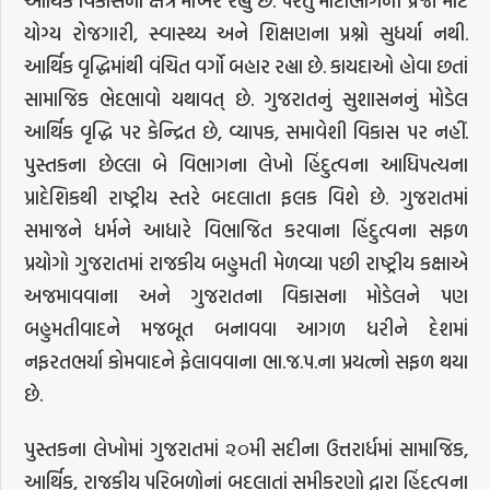
આર્થિક વિકાસના ક્ષેત્રે મોખરે રહ્યું છે. પરંતુ મોટાભાગની પ્રજા માટે
યોગ્ય રોજગારી, સ્વાસ્થ્ય અને શિક્ષણના પ્રશ્નો સુધર્યા નથી.
આર્થિક વૃદ્ધિમાંથી વંચિત વર્ગો બહાર રહ્યા છે. કાયદાઓ હોવા છતાં
સામાજિક ભેદભાવો યથાવત્ છે. ગુજરાતનું સુશાસનનું મોડેલ
આર્થિક વૃદ્ધિ પર કેન્દ્રિત છે, વ્યાપક, સમાવેશી વિકાસ પર નહીં.
પુસ્તકના છેલ્લા બે વિભાગના લેખો હિંદુત્વના આધિપત્યના
પ્રાદેશિકથી રાષ્ટ્રીય સ્તરે બદલાતા ફલક વિશે છે. ગુજરાતમાં
સમાજને ધર્મને આધારે વિભાજિત કરવાના હિંદુત્વના સફળ
પ્રયોગો ગુજરાતમાં રાજકીય બહુમતી મેળવ્યા પછી રાષ્ટ્રીય કક્ષાએ
અજમાવવાના અને ગુજરાતના વિકાસના મોડેલને પણ
બહુમતીવાદને મજબૂત બનાવવા આગળ ધરીને દેશમાં
નફરતભર્યા કોમવાદને ફેલાવવાના ભા.જ.પ.ના પ્રયત્નો સફળ થયા
છે.
પુસ્તકના લેખોમાં ગુજરાતમાં ૨૦મી સદીના ઉત્તરાર્ધમાં સામાજિક,
આર્થિક, રાજકીય પરિબળોનાં બદલાતાં સમીકરણો દ્વારા હિંદુત્વના