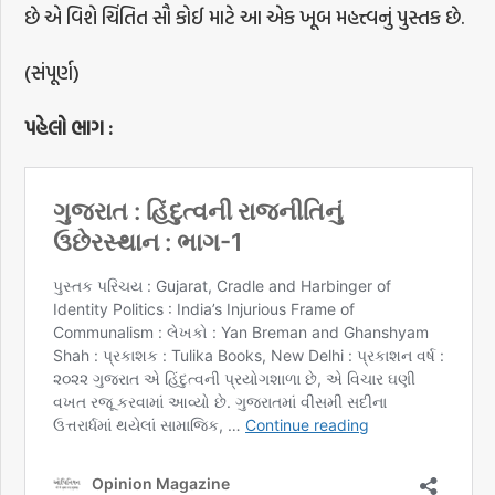
છે એ વિશે ચિંતિત સૌ કોઈ માટે આ એક ખૂબ મહત્ત્વનું પુસ્તક છે.
(સંપૂર્ણ)
પહેલો
ભાગ
: