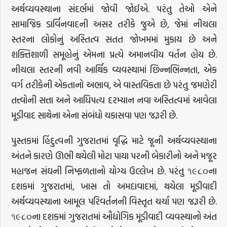
અર્થવ્યવસ્થાના સંદર્ભમાં જોવી જોઈએ. પરંતુ તેઓ એને
સામાજિક ડાર્વિનવાદની અસર તરીકે જુએ છે, જેમાં નીચલા
સ્તરના લોકોનું અસ્તિત્વ સતત જોખમમાં મુકાય છે અને
શક્તિશાળી સમૂહોનું એમના પ્રત્યે અમાનવીય વર્તન હોય છે.
નીચલા સ્તરની નવી આર્થિક વ્યવસ્થામાં છિન્નભિન્નતા, એક
વર્ગ તરીકેની એકતાનો અભાવ, એ વાસ્તવિકતા છે પરંતુ જમણેરી
તત્ત્વોની સત્તા અને આધિપત્ય દરમ્યાન નવા અસ્તિત્વમાં આવેલા
મૂડીવાદ સાથેના એના સંબંધો ચકાસવા પણ જરૂરી છે.
પુસ્તકમાં હિંદુત્વની ગુજરાતમાં વૃદ્ધિ માટે જૂની અર્થવ્યવસ્થાના
અંતને કારણે ઊભી થયેલી મોટા પાયા પરની બેકારીનો અને મજૂર
મહાજન સંઘની નિષ્ફળતાનો યોગ્ય ઉલ્લેખ છે. પરંતુ ૧૯૮૦ના
દશકમાં ગુજરાતમાં, ખાસ તો અમદાવાદમાં, થયેલા મૂડીવાદી
અર્થવ્યવસ્થાના આમૂલ પરિવર્તનની વિસ્તૃત ચર્ચા પણ જરૂરી છે.
૧૯૮૦ના દશકમાં ગુજરાતમાં ઔદ્યોગિક મૂડીવાદી વ્યવસ્થાનો અંત