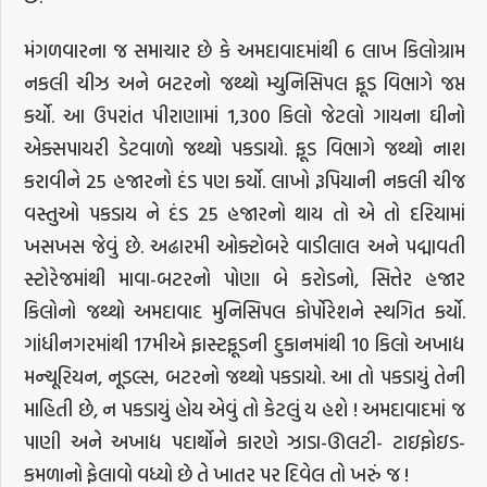
મંગળવારના જ સમાચાર છે કે અમદાવાદમાંથી 6 લાખ કિલોગ્રામ
નકલી ચીઝ અને બટરનો જથ્થો મ્યુનિસિપલ ફૂડ વિભાગે જપ્ત
કર્યો. આ ઉપરાંત પીરાણામાં 1,300 કિલો જેટલો ગાયના ઘીનો
એક્સપાયરી ડેટવાળો જથ્થો પકડાયો. ફૂડ વિભાગે જથ્થો નાશ
કરાવીને 25 હજારનો દંડ પણ કર્યો. લાખો રૂપિયાની નકલી ચીજ
વસ્તુઓ પકડાય ને દંડ 25 હજારનો થાય તો એ તો દરિયામાં
ખસખસ જેવું છે. અઢારમી ઓક્ટોબરે વાડીલાલ અને પદ્માવતી
સ્ટોરેજમાંથી માવા-બટરનો પોણા બે કરોડનો, સિત્તેર હજાર
કિલોનો જથ્થો અમદાવાદ મુનિસિપલ કોર્પોરેશને સ્થગિત કર્યો.
ગાંધીનગરમાંથી 17મીએ ફાસ્ટફૂડની દુકાનમાંથી 10 કિલો અખાદ્ય
મન્ચૂરિયન, નૂડલ્સ, બટરનો જથ્થો પકડાયો. આ તો પકડાયું તેની
માહિતી છે, ન પકડાયું હોય એવું તો કેટલું ય હશે ! અમદાવાદમાં જ
પાણી અને અખાદ્ય પદાર્થોને કારણે ઝાડા-ઊલટી- ટાઇફોઇડ-
કમળાનો ફેલાવો વધ્યો છે તે ખાતર પર દિવેલ તો ખરું જ !