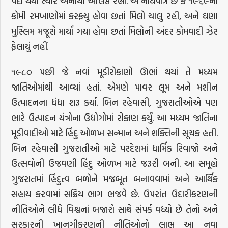
પેદા થયાં ત્યારે એનાથી અલિપ્ત રહ્યો. એ નોંધપાત્ર છે કે ૧૯૬૯નાં
કોમી રમખાણોમાં કરફ્યુ હોવા છતાં મિલો ચાલુ રહી, અને ઘણા
મુસ્લિમ મજૂરો માર્યા ગયા હોવા છતાં મિલોની અંદર કોમવાદી ઝેર
ફેલાયું નહીં.
૧૯૮૦ પછી જે નવાં મૂડીરોકાણો ઊભાં થયાં તે મધ્યમ
જાતિઓમાંથી આવ્યાં હતાં. એમણે પાવર લૂમ અને મશીન
ઉત્પાદનના ધંધા શરૂ કર્યા. બિન રહેવાસી, ગુજરાતીઓએ પણ
ભારે ઉત્પાદન યંત્રોના ઉદ્યોગોમાં રોકાણ કર્યું. આ મધ્યમ જાતિના
મૂડીવાદીઓ માટે હિંદુ ઓળખ સન્માન અને શક્તિની સૂચક હતી.
બિન રહેવાસી ગુજરાતીઓ માટે પરદેશમાં ધાર્મિક રિવાજો અને
ઉત્સવોની ઉજવણી હિંદુ ઓળખ માટે જરૂરી બની. આ સમૂહો
ગુજરાતમાં હિંદુત્વ બળોને મજબૂત બનાવવામાં અને આર્થિક
સહાય કરવામાં સક્રિય ભાગ ભજવે છે. ઉપરાંત ઉદારીકરણની
નીતિઓને લીધે વિશ્વનાં બજારો સાથે સંપર્ક વધ્યો છે તેનો અને
સરકારની ખાનગીકરણની નીતિઓનો લાભ આ નવા