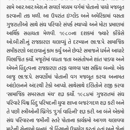
સામે આર.આર.એસ.ને સવર્ણ મધ્યમ વર્ગમાં પોતાનો પાયો મજબૂત
કરવાની તક મળી. આ ઉપરાંત ઇંગ્લેંડ અને અમેરિકામાં વસતા
ગુજરાતીઓ સાથે સંઘ પરિવારે સંપર્ક સ્થાપ્યો અને મોટા પ્રમાણમાં
આર્થિક સહાયતા મેળવી. ૧૯૮૦ના દશકમાં જ્યારે કૉંગ્રેસે
ઓ.બી.સી.નું રાજકારણ ચલાવ્યું તે દરમ્યાન ભા.જ.પે. સામાજિક
સમીકરણો બદલવાનું કામ કર્યું અને છેવટે સમાજને ધર્મને આધારે
વિભાજિત કર્યો. મજૂરોમાં વધતા જતા અસંતોષને શાંત પાડવા અને
એમને હિંદુત્વના રાજકારણ તરફ વાળવા પક્ષ સક્રિય બન્યો. એક
બાજુ ભા.જ.પે. સવર્ણોમાં પોતાની વગ મજબૂત કરવા અનામત
આંદોલનને અંદરથી ટેકો આપ્યો. સાથેસાથે દલિતોને રાજી કરવા
‘સામાજિક સમરસતા મંચ’ શરૂ કર્યો. ૧૯૮૪માં ગુજરાતમાં સંઘ
પરિવારે વિશ્વ હિંદુ પરિષદની યુવા શાખા બજરંગદળ શરૂ કરી અને
તે પછી સ્ત્રીઓની બ્રિગેડ ‘દુર્ગા વાહિની’ શરૂ કરી. આ બંને એકમો
સંઘ પરિવારના જમીની સ્તરે પોતાના કાર્યક્રમો આગળ ચલાવવા
માટેની સેનાઓ બન્યાં, જે હિંસાનો ઉપયોગ કરતાં હતાં અને જેનાં