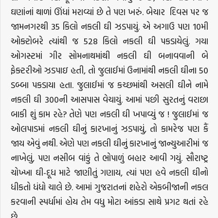
ઘણાંનાં થાળાં ઊંધાં મરાવ્યાં છે તે પણ ખરું. બેચાર દિવસ પર જ
જામનગરથી 35 કિલો નકલી ઘી ઝડપાયું. એ અગાઉ પણ 10મી
ઓક્ટોબરે ત્યાંથી જ 528 કિલો નકલી ઘી પકડાયેલું. ગયા
ઓગસ્ટમાં ગીર સોમનાથમાંથી નકલી ઘી બનાવવાની બે
ફેક્ટરીઓ ઝડપાઇ હતી, તો જુલાઈમાં ઉનામાંથી નકલી ઘીના 50
ડબ્બા પકડાયા હતા. જુલાઈમાં જ કચ્છમાંથી અસલી ઘીને નામે
નકલી ઘી 300ની આસપાસ વેચાયું. આમાં પછી સુરતનું વરાછા
બાકી શું કામ રહે? તેણે પણ નકલી ઘી ખપાવ્યું જ ! જુલાઈમાં જ
ઓલપાડમાં નકલી ઘીનું કારખાનું ઝડપાયું, તો કામરેજ પણ કૈં
જાય એવું નથી. એણે પણ નકલી ઘીનું કારખાનું જાન્યુઆરીમાં જ
નાખેલું, પણ નસીબ વાંકું તે ભોપાળું બહાર આવી ગયું. સૌરાષ્ટ્ર
ચોખ્ખા ઘી-દૂધ માટે જાણીતું ગણાય, ત્યાં પણ હવે નકલી ઘીનો
ધીકતો ધંધો ચાલે છે. આમાં ગુજરાતનાં શહેરો એકબીજાની નકલ
કરવાની સ્પર્ધામાં હોય તેમ વધુ મોટા આંકડા સાથે પ્રગટ થતાં રહે
છે.