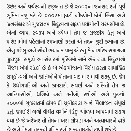
ઉછેર અને વર્ચસ્વની રજૂઆત છે જે ૨૦૦૨ના જનસંહારની પૂર્વ
ભૂમિકા રજૂ કરે છે. ૨૦૦૨માં ફાટી નીકળેલી કોમી હિંસા અને
જનસંહાર એ ગુજરાતમાં હિંદુત્વના સફળ પ્રયોગોની ચરમસીમા છે.
એનાં વ્યાપ, સ્વરૂપ અને ધ્યેયમાં તેમ જ રાજકીય હેતુ અને
પરિણામોમાં પહેલાંનાં રમખાણો કરતાં એ તદ્દન જુદી કક્ષાના છે.
એનું પહેલું અને સૌથી ભયાનક પાસું એ હતું કે નાગરિક સમાજના
જુદાજુદા સમૂહો આ સંહારમાં મુસ્લિમો સામે એક થયા. હિંદુત્વનો
વિજય એમાં રહેલો છે કે એ એકબીજાનો વિરોધ કરતા સામાજિક
સમૂહો-વર્ગો અને જાતિઓને પોતાના વાડામાં સમાવી શક્યું છે, જેમ
કે ઉદ્યોગપતિઓ અને કામદારો, સવર્ણ અને દલિતો તેમ જ
આદિવાસીઓ, ધનિકો અને ગરીબો, સ્ત્રીઓ અને પુરુષો.
૨૦૦૨માં ગુજરાતમાં કોમવાદી ધ્રુવીકરણ અને વિભાજન સંપૂર્ણ
હતું. જમણેરી બળો વંચિત વર્ગોને ‘હિંદુ’ ઓળખ આપવામાં સફળ
થયાં છે જે ખરેખર તો તેમના ખરા શોષણ અને અત્યાચારને ઢાંકે
છે અને તેમના તરફથી પ્રતિકારની શક્યતાઓને ટાળી શકે છે.