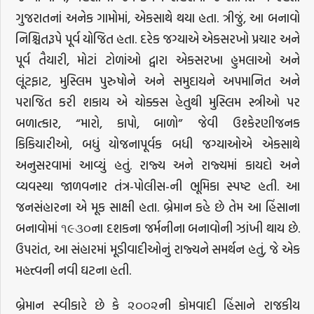
ગુજરાતનાં અનેક ગામોમાં, એકસાથે થયા હતા. ત્રીજું, આ બનાવો
નિશ્ચિતરૂપે પૂર્વ યોજિત હતા. દરેક જગ્યાએ એકસરખો પ્રચાર અને
પૂર્વ તૈયારી, મોટાં ટોળાંઓ દ્વારા એકસરખા હુમલાઓ અને
લૂંટફાટ, મુસ્લિમ પુરુષોને અને સમુદાયને અપમાનિત અને
પરાજિત કરી શકાય એ ચોક્કસ હેતુથી મુસ્લિમ સ્ત્રીઓ પર
બળાત્કાર, “મારો, કાપો, બાળો” જેવી ઉશ્કેરણીજનક
કિકિયારીઓ, બધું યોજનાપૂર્વક બધી જગ્યાઓએ એકસાથે
અનુસરવામાં આવ્યું હતું. રાજ્ય અને રાજ્યમાં કાયદો અને
વ્યવસ્થા જાળવનાર તંત્ર-પોલીસ-ની ભૂમિકા સ્પષ્ટ હતી. આ
જનસંહારના એ મૂક સાક્ષી હતા. બ્રેમાન કહે છે તેમ આ હિંસાના
બનાવોમાં ૧૯૩૦ના દશકના જર્મનીના બનાવોની ઝાંખી થાય છે.
ઉપરાંત, આ સંહારમાં મૂડીવાદીઓનું રાજ્યને સમર્થન હતું, જે એક
મહત્ત્વની નવી ઘટના હતી.
બ્રેમાન સ્વીકારે છે કે ૨૦૦૨ની કોમવાદી હિંસાને રાજકીય