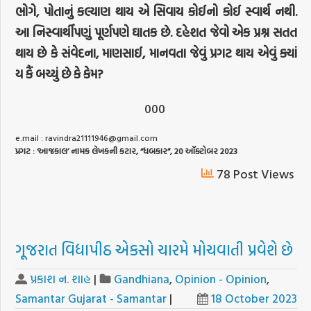
ભોગે, પોતાનું કલ્યાણ થાય એ સિવાય કોઈનો કોઈ સ્વાર્થ નથી.
આ નિસ્વાર્થીપણું પૂર્ણપણે ઘાતક છે. દહેશત જેવો એક પ્રશ્ન સતત
થાય છે કે સંવેદના, માણસાઈ, માનવતા જેવું પ્રગટ થાય એવું ક્યાં
ય કૈં બચ્યું છે કે કેમ?
000
e.mail :
ravindra21111946@gmail.com
પ્રગટ
: ‘
આજકાલ
’
નામક
લેખકની
કટાર
, “
ધબકાર
”, 20
ઑક્ટોબર
2023
78 Post Views
ગૂજરાત વિદ્યાપીઠ એકસો ચારમે મોચવાતી પ્રવેશે છે
પ્રકાશ ન. શાહ
|
Gandhiana
,
Opinion - Opinion
,
Samantar Gujarat - Samantar
|
18 October 2023