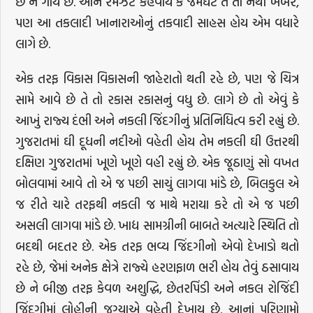
છે ને ગાય છે. આને રમઝટ કહેવાય કે જમઘટ તે તો નથી ખબર,
પણ આ તકલાદી ખાનારાઓનું તકવાદી સાહસ હોય એમ વધારે
લાગે છે.
એક તરફ વિકાસ વિકાસની જાહેરાતો થતી રહે છે, પણ જે ચિત્ર
સામે આવે છે તે તો રકાસ રકાસનું વધુ છે. લાગે છે તો એવું કે
આખું રાજ્ય દંભી અને નકલી જિંદગીનું પ્રતિનિધિત્વ કરી રહ્યું છે.
ગુજરાતમાં ઘી દૂધની નદીઓ વહેતી હોય તેમ નકલી ઘી ઉત્તરથી
દક્ષિણ ગુજરાતમાં ખૂણે ખૂણે વહી રહ્યું છે. એક જૂઠાણું સો વખત
બોલવામાં આવે તો એ જ પછી સાચું લાગવા માંડે છે, બિલકુલ એ
જ રીતે ચારે તરફથી નકલી જ માથે મરાયા કરે તો એ જ પછી
અસલી લાગવા માંડે છે. ખાદ્ય સામગ્રીની બાબતે અત્યારે સ્થિતિ તો
બદથી બદતર છે. એક તરફ ભવ્ય જિંદગીનો એવો દેખાડો થતો
રહે છે, જેમાં અનેક ક્ષેત્રે રાજ્યે હરણફાળ ભરી હોય તેવું ઠસાવાય
છે ને બીજી તરફ કેવળ અશુદ્ધિ, છેતરપિંડી અને નકલ રોજિંદી
જિંદગીમાં લોહીની જગ્યાએ વહેતી દેખાય છે. આનાં પરિણામો