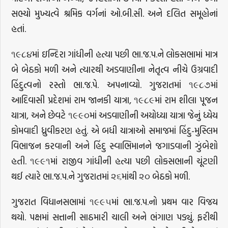
સભ્યો મુખ્યત્વે શ્રમિક વર્ગનાં ઓ.બી.સી. અને દલિત સમૂહોનાં
હતાં.
૧૯૮૪માં ઇન્દિરા ગાંધીની હત્યા પછી ભા.જ.પ.ને લોકસભામાં માત્ર
બે બેઠકો મળી અને ત્યારથી અડવાણીના નેતૃત્વ નીચે ઉગ્રવાદી
હિંદુત્વનો રસ્તો ભા.જ.પે. અપનાવ્યો. ગુજરાતમાં ૧૯૮૭માં
આદિવાસી પ્રદેશમાં રામ જાનકી યાત્રા, ૧૯૮૯માં રામ શીલા પૂજન
યાત્રા, અને છેવટે ૧૯૯૦માં અડવાણીની અયોધ્યા યાત્રા જેનું ધ્યેય
કોમવાદી ધ્રુવીકરણ હતું. એ બધી યાત્રાઓ સમાજમાં હિંદુ-મુસ્લિમ
વિભાજન કરવાની અને હિંદુ સ્વાભિમાનને જગાડવાની ઝુંબેશો
હતી. ૧૯૯૧માં રાજીવ ગાંધીની હત્યા પછી લોકસભાની ચૂંટણી
થઈ ત્યારે ભા.જ.પ.ને ગુજરાતમાં ૨૬માંથી ૨૦ બેઠકો મળી.
ગુજરાત વિધાનસભામાં ૧૯૯૫માં ભા.જ.પ.નો પ્રથમ વાર વિજય
થયો. પક્ષમાં સત્તાની સાઠમારી ચાલી અને ભંગાણ પડ્યું. ફરીથી