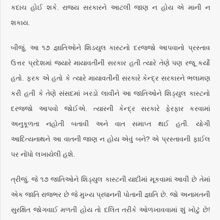
કદાચ હોઈ શકે. રાજ્ય સરકારને આટલી જાણ ન હોય એ માની ન
શકાય.
બીજું, આ ૧૭ જ્ઞાતિઓને શિડયુલ કાસ્ટનો દરજ્જો આપવાનો પ્રસ્તાવ
ઉત્તર પ્રદેશમાં જ્યારે માયાવતીની સરકાર હતી ત્યારે તેણે પણ રજૂ કર્યો
હતો. ફરક એ હતો કે ત્યારે માયાવતીની સરકારે કેન્દ્ર સરકારને ભલામણ
કરી હતી કે તેણે સંસદમાં ખરડો લાવીને આ જાતિઓને શિડ્યુલ કાસ્ટનો
દરજ્જો આપવો જોઈએ. ત્યારની કેન્દ્ર સરકારે ફેરફાર કરવામાં
અનુકૂળતા નહોતી બતાવી અને વાત સમાપ્ત થઈ હતી. યોગી
આદિત્યનાથને આ વાતની જાણ ન હોય એવું બને? એ પ્રસ્તાવની ફાઈલ
પર નોંધો લખાયેલી હશે.
ત્રીજું, જે ૧૭ જાતિઓને શિડ્યુલ કાસ્ટની યાદીમાં મૂકવામાં આવી છે તેમાં
એક જાતિ રાજભર છે જે મુખ્ય પ્રધાનની પોતાની જ્ઞાતિ છે. જો અનામતની
સુરક્ષિત જોગવાઈ મળતી હોય તો દલિત તરીકે ઓળખાવવામાં શું ખોટું છે!