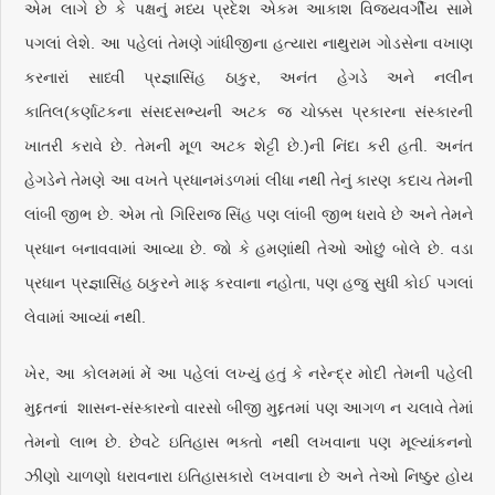
એમ લાગે છે કે પક્ષનું મધ્ય પ્રદેશ એકમ આકાશ વિજયવર્ગીય સામે
પગલાં લેશે. આ પહેલાં તેમણે ગાંધીજીના હત્યારા નાથુરામ ગોડસેના વખાણ
કરનારાં સાધ્વી પ્રજ્ઞાસિંહ ઠાકુર, અનંત હેગડે અને નલીન
કાતિલ(કર્ણાટકના સંસદસભ્યની અટક જ ચોક્કસ પ્રકારના સંસ્કારની
ખાતરી કરાવે છે. તેમની મૂળ અટક શેટ્ટી છે.)ની નિંદા કરી હતી. અનંત
હેગડેને તેમણે આ વખતે પ્રધાનમંડળમાં લીધા નથી તેનું કારણ કદાચ તેમની
લાંબી જીભ છે. એમ તો ગિરિરાજ સિંહ પણ લાંબી જીભ ધરાવે છે અને તેમને
પ્રધાન બનાવવામાં આવ્યા છે. જો કે હમણાંથી તેઓ ઓછું બોલે છે. વડા
પ્રધાન પ્રજ્ઞાસિંહ ઠાકુરને માફ કરવાના નહોતા, પણ હજુ સુધી કોઈ પગલાં
લેવામાં આવ્યાં નથી.
ખેર, આ કોલમમાં મેં આ પહેલાં લખ્યું હતું કે નરેન્દ્ર મોદી તેમની પહેલી
મુદ્દતનાં શાસન-સંસ્કારનો વારસો બીજી મુદ્દતમાં પણ આગળ ન ચલાવે તેમાં
તેમનો લાભ છે. છેવટે ઇતિહાસ ભક્તો નથી લખવાના પણ મૂલ્યાંકનનો
ઝીણો ચાળણો ધરાવનારા ઇતિહાસકારો લખવાના છે અને તેઓ નિષ્ઠુર હોય