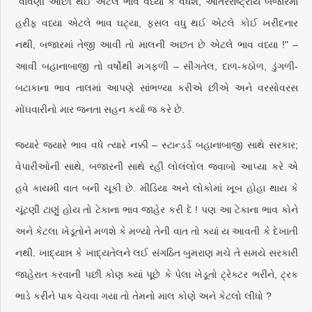
"વાવણી ઓછી થઈ એટલે ભાવ વધ્યા કે વધશે, આંતરરાષ્ટ્રીય બજારમાં
હરીફ વધ્યા એટલે ભાવ ઘટ્યા, ફસલ વધુ થઈ એટલે કોઈ ખરીદનાર
નથી, બજારમાં તેજી આવી તો માલની અછત છે એટલે ભાવ વધ્યા !" –
આવી બહાનાબાજી તો વર્ષોથી મગફળી – સીંગતેલ, દાળ-કઠોળ, ડુંગળી-
બટાકાના ભાવ તાલમાં આપણે સાંભળ્યા કરીએ છીએ અને વરસોવરસ
મોંઘવારીનો માર જનતા સહન કર્યા જ કરે છે.
જ્યારે જ્યારે ભાવ વધે ત્યારે નક્કી – સ્ટાન્ડર્ડ બહાનાબાજી સાથે સરકાર;
વેપારીઓની સાથે, બજારની સાથે રહી લોલંલોલ જવાબો આપ્યા કરે એ
હવે કાયમી વાત બની ચૂકી છે. મીડિયા અને લોકોમાં ખૂબ હોહા થાય કે
ચૂંટણી ટાણું હોય તો ટેકાના ભાવ જાહેર કરી દે ! પણ આ ટેકાના ભાવ કોને
અને કેટલા ખેડૂતોને મળશે કે મળ્યો તેની વાત તો ક્યાં ય આવતી કે દેખાતી
નથી. ખાદ્યાન્ન કે ખાદ્યતેલને લઈ સંગઠિત બુમરાણ મચે તે સમયે સરકારી
જાહેરાત કરવાની પછી કોણ ક્યાં પૂછે કે પેલા ખેડૂતો ટ્રેક્ટર ભરીને, ટ્રક
ભાડે કરીને પાક વેચવા ગયા તો તેમનો માલ કોણે અને કેટલો લીધો ?