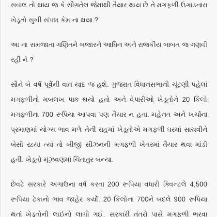
સવાલ તો થાય જ કે સીંગતેલ જેમાંથી તૈયાર થાય છે તે મગફળી ઉગાડનારા
ખેડૂતો સુખી સંપન્ન કેમ ના થયા ?
આ ના સમજાતા ગણિતને બજારને આધિન અને રાજકીય બાબત જ ગણવી
રહી ને ?
સૌને બે વર્ષ પૂર્વેની વાત યાદ જ હશે. ગુજરાત વિધાનસભાની ચૂંટણી પહેલાં
મગફળીનો મબલખ પાક થયો હતો અને વેપારીઓ ખેડૂતોને 20 કિલો
મગફળીના 700 રૂપિયા આપવા પણ તૈયાર ન હતા. મહેનત અને ખર્ચાના
પ્રમાણમાં યોગ્ય ભાવ મળે તેની રાહમાં ખેડૂતોએ મગફળી ઘરમાં સાચવીને
બેસી રહ્યા ત્યાં તો બીજી સીઝનની મગફળી ખેતરમાં તૈયાર થવા માંડી
હતી. ખેડૂતો મૂંઝવણમાં ચિંતાતુર બન્યા.
છેવટે સરકારે અગાઉના વર્ષ કરતા 200 રૂપિયા વધારી ક્વિન્ટલે 4,500
રૂપિયા ટેકાનો ભાવ જાહેર કર્યો. 20 કિલોના 700ને બદલે 900 રૂપિયા
થતાં ખેડૂતોની લાઈનો લાગી ગઈ. સરકારી તંત્રો પાસે મગફળી ભરવા