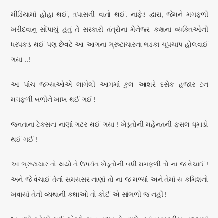
મીડિયામાં હોહા થઈ, તપાસની વાતો થઈ. નાફેડ દ્વારા, જેમને મગફળી
ખરીદવાનું સોંપાયું હતું તે સરકારી તંત્રોના મેનેજર કક્ષાના વ્યક્તિઓની
ધરપકડ થઈ પણ છેવટે આ આગના ભ્રષ્ટાચારના ભડકા ચૂપચાપ હોલવાઈ
ગયા ..!
આ પાંચ જગ્યાઓએ લાગેલી આગમાં કુલ આશરે દસેક હજાર ટન
મગફળી બળીને ખાખ થઈ ગઈ !
જનતાના ટેક્સના નાણાં ગટર થઈ ગયા ! ખેડૂતોની મહેનતની ફસલ ધૂમાડો
થઈ ગઈ !
આ ભ્રષ્ટાચાર તો થયો તે ઉપરાંત ખેડૂતોની બધી મગફળી તો ના જ વેચાઈ !
અને જે વેચાઈ તેનાં સમયસર નાણાં તો ના જ મળ્યાં અને તેમાં ય કમિશનો
ખવાયાં તેની વ્યથાની કથાઓ તો કોઈ એ સાંભળી જ નહીં !