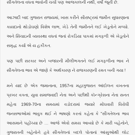
સીંગતેલના વધતા ભાવોની ચર્ચા પણ આજકાલની નથી, વર્ષો જૂની છે.
આઝાદી બાદ ગુજરાત રાજ્યમાં, ખાસ કરીને સૌરાષ્ટ્રમાં જમીન સુધારણાના
કાયદાનો થોડોઘણો વિશેષ લાભ, ખેડે તેની જમીનને લઈ ખેડૂતોને મળ્યો.
અને સિંચાઇની વ્યવસ્થા વધતાં જતાં રોકડિયા પાકમાં મગફળી એ ખેડૂતોને
સમૃદ્ધ કર્યા એ ય હકીકત.
પણ પછી સરકાર અને બજારની મીલીભગતને લઈ મગફળીના ભાવ ને
સીંગતેલના ભાવ એ જાણે કે અર્થકારણ ને રાજકારણની રમત બની ગયા !
મને યાદ છે એક જમાનાના, 1957ના મહાગુજરાત આંદોલન વખતના
પ્રખર વક્તા, યુવા સમાજવાદી નેતા અને પછીથી કૉન્ગ્રેસના નેતા સનત
મહેતા 1969-70ના સમયમાં વડોદરામાં જ્યારે મોંઘવારી વિરોધી
જનસભાઓમાં ભાવુક થઈ ને ભાષણો કરતાં કહેતા કે "સીંગતેલના ભાવ
આસમાને પહોંચ્યા છે … આજે એવો સમય આવ્યો છે કે મારી બહેનોને,
ગુજરાતની બહેનોને હવે સીંગતેલનાં બદલે પોતાનાં આંસુઓથી લોટ