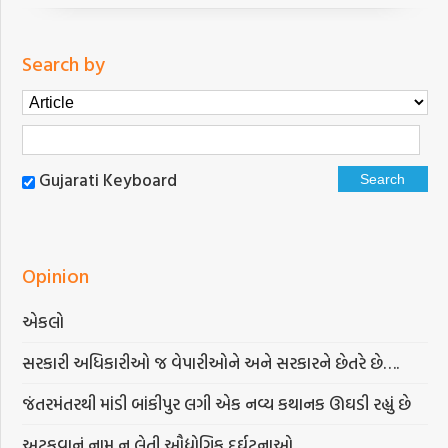
Search by
Gujarati Keyboard
Opinion
એકલો
સરકારી અધિકારીઓ જ વેપારીઓને અને સરકારને છેતરે છે….
જંતરમંતરથી માંડી બાંકીપુર લગી એક નવ્ય કથાનક ઊઘડી રહ્યું છે
અટકવાનું નામ ન લેતી ઔદ્યોગિક દુર્ઘટનાઓ