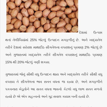
દેશમાં ઉત્પન્ન
થતાં તેલીબિયાંમાં 25% જેટલું ઉત્પાદન મગફળીનું છે. અને ખાદ્યતેલ
તરીકે દેશમાં સરેરાશ માથાદીઠ સીંગતેલના વપરાશનું પ્રમાણ 2% જેટલું છે
અને ગુજરાતમાં ખાદ્યતેલ તરીકે સીંગતેલ વપરાશનું માથાદીઠ પ્રમાણ
15% થી 20% જેટલું ગણી શકાય.
ગુજરાતમાં જેનું સૌથી વધુ ઉત્પાદન થાય અને ખાદ્યતેલ તરીકે સૌથી વધુ
વપરાય તે સીંગતેલના ભાવ સતત વધતા જ રહ્યા છે, અને મગફળીને
પકવનારા ખેડૂતોને આ સતત વધતા ભાવનો કેટલો વધુ લાભ સતત મળતો
રહ્યો છે એ એક મહત્ત્વનો અને ગૂઢ સવાલ કાયમ બની રહ્યો છે.