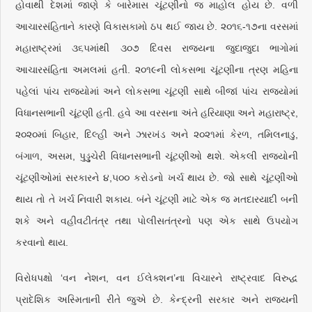
હોવાથી દેશમાં જાણે કે બારેમાસ ચૂંટણીનો જ માહોલ હોય છે. વળી
આચારસંહિતાને કારણે વિકાસકામો ઠપ થઈ જાય છે. ૨૦૧૬-૧૭ના વરસમાં
મહારાષ્ટ્રમાં ૩૬૫માંથી ૩૦૭ દિવસ રાજ્યના જુદાજુદા ભાગોમાં
આચારસંહિતા અમલમાં હતી. ૨૦૧૯ની લોકસભા ચૂંટણીના ત્રણ મહિના
પહેલાં પાંચ રાજ્યોમાં અને લોકસભા ચૂંટણી સાથે બીજાં પાંચ રાજ્યોમાં
વિધાનસભાની ચૂંટણી હતી. હવે આ વરસના અંતે હરિયાણા અને મહારાષ્ટ્ર,
૨૦૨૦માં બિહાર, દિલ્હી અને ઝારખંડ અને ૨૦૨૧માં કેરળ, તમિલનાડુ,
બંગાળ, અસમ, પુડ્ડુચેરી વિધાનસભાની ચૂંટણીઓ થશે. એકલી રાજ્યોની
ચૂંટણીઓમાં સરકારને ૪,૫૦૦ કરોડનો ખર્ચ થાય છે. જો સાથે ચૂંટણીઓ
થાય તો તે ખર્ચ નિવારી શકાય. બંને ચૂંટણી માટે એક જ મતદારયાદી બની
શકે અને વહીવટીતંત્ર તથા પોલીસતંત્રનો પણ એક સાથે ઉપયોગ
કરવાનો થાય.
વિરોધપક્ષો ‘વન નેશન, વન ઈલેક્શન’ના વિચારને રાષ્ટ્રવાદ વિરુદ્ધ
પ્રાદેશિક અસ્મિતાની રીતે જુએ છે. કેન્દ્રની સરકાર અને રાજ્યની