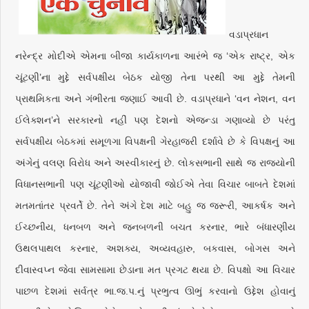
વડાપ્રધાન
નરેન્દ્ર મોદીએ એમના બીજા કાર્યકાળના આરંભે જ ‘એક રાષ્ટ્ર, એક
ચૂંટણી’ના મુદ્દે સર્વપક્ષીય બેઠક યોજી તેના પરથી આ મુદ્દે તેમની
પ્રાથમિકતા અને ગંભીરતા જણાઈ આવી છે. વડાપ્રધાને ‘વન નેશન, વન
ઈલેક્શન’ને સરકારનો નહીં પણ દેશનો એજન્ડા ગણાવ્યો છે પરંતુ
સર્વપક્ષીય બેઠકમાં સમૂળગા વિપક્ષની ગેરહાજરી દર્શાવે છે કે વિપક્ષનું આ
અંગેનું વલણ વિરોધ અને અસ્વીકારનું છે. લોકસભાની સાથે જ રાજ્યોની
વિધાનસભાની પણ ચૂંટણીઓ યોજાવી જોઈએ તેવા વિચાર બાબતે દેશમાં
મતમતાંતર પ્રવર્તે છે. તેને અંગે દેશ માટે બહુ જ જરૂરી, આકર્ષક અને
ઈચ્છનીય, ધનબળ અને જનબળની બચત કરનાર, ભારે બંધારણીય
ઉથલપાથલ કરનાર, અશક્ય, અવ્યવહારુ, બકવાસ, બોગસ અને
દીવાસ્વપ્ન જેવા સામસામા છેડાના મત પ્રગટ થયા છે. વિપક્ષો આ વિચાર
પાછળ દેશમાં સર્વત્ર ભા.જ.પ.નું પ્રભુત્વ ઊભું કરવાનો ઉદ્દેશ હોવાનું