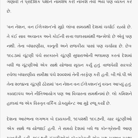
ગણાવી તે પ્રાદેશિક પક્ષોને નામશેષ કરી નાંખશે તેવો ભય પણ વ્યક્ત કરે
છે.
‘વન નેશન, વન ઈલેક્શન’નો મુદ્દો લાંબા સમયથી દેશમાં ચર્ચાઈ રહ્યો છે.
તે કંઈ સાવ અચાનક અને કોઈની સત્તા લાલસામાંથી જન્મેલો છે એવું પણ
નથી. તેના બંધારણીય, કાનૂની અને રાજકીય પાસાં પણ ચર્ચાયા છે. છેક
૧૯૮૩માં ચૂંટણી પંચે સરકારને ચૂંટણી સુધારાઓની ભલામણ કરતાં દેશમાં
બધી જ ચૂંટણીઓ એક સાથે યોજવા સૂચન કર્યું હતું. વાજપેયી સરકારે
રચેલા બંધારણીય સમીક્ષા પંચે ૨૦૦૨માં તેની તરફેણ કરી હતી. બી.જે.પી.એ
તેના ૨૦૧૪ના ચૂંટણી ઢંઢેરામાં ‘વન નેશન વન ઈલેક્શન’નું વચન આપ્યું હતું.
કાયદાપંચ અને નીતિઆયોગ પણ આ વિચારના સમર્થનમાં છે. લો કમિશને
હાલમાં જ એક વિસ્તૃત વર્કિંગ ડોક્યુમેન્ટ આ મુદ્દે રજૂ કર્યો છે.
દેશના આરંભના લગભગ બે દાયકાની, ૧૯૫૨થી ૧૯૬૭ની, ચાર ચૂંટણીઓ
એક સાથે જ યોજાઈ હતી. તે સમયે દેશમાં બધે જ કૉન્ગ્રેસની આણ