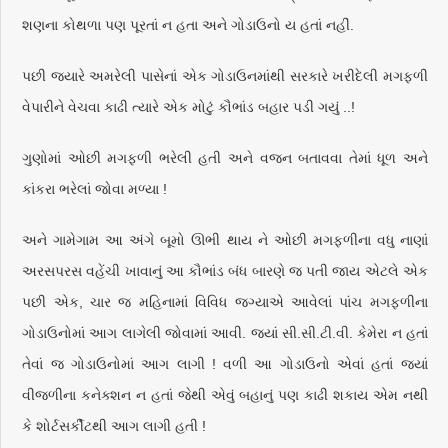
શણના કોથળા પણ પૂરતાં ન હતા અને ગોડાઉનો ય હતાં નહીં.
પછી જ્યારે અમરેલી પાસેનાં એક ગોડાઉનમાંથી સરકારે ખરીદેલી મગફળી
વેપારીને વેચવા કાઢી ત્યારે એક મોટું કૌભાંડ બહાર પડી ગયું ..!
ગુણોમાં ઓછી મગફળી ભરેલી હતી અને વજન બતાવવા તેમાં ધૂળ અને
કાંકરા ભરેલાં જોવા મળ્યા !
અને ગામેગામ આ અંગે બૂમો ઊભી થાય ને ઓછી મગફળીના વધુ નાણાં
અરસપરસ વહેંચી ખાવાનું આ કૌભાંડ બંધ બારણે જ પતી જાય એટલે એક
પછી એક, ચાર જ મહિનામાં વિવિધ જગ્યાએ આવેલાં પાંચ મગફળીના
ગોડાઉનોમાં આગ લાગેલી જોવામાં આવી. જ્યાં સી.સી.ટી.વી. કેમેરા ન હતાં
તેવાં જ ગોડાઉનોમાં આગ લાગી ! વળી આ ગોડાઉનો એવાં હતાં જ્યાં
વીજળીના કનેક્શન ન હતાં જેથી એવું બહાનું પણ કાઢી શકાય એમ નથી
કે શોર્ટસર્કીટથી આગ લાગી હતી !