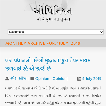
MONTHLY ARCHIVE FOR: 'JULY, 2019'
વડા પ્રધાનની પહેલી મુદ્દતના જુદા તેવર કાયમ
જળવાઈ રહે એ જરૂરી છે
રમેશ ઓઝા
|
Opinion - Opinion
|
4 July 2019
મંગળવારે બે ઘટનાઓ એવી બની છે જે બંધારણીય અને કાયદાકીય રાજની
ચિંતા કરનારાઓને શાતા આપનારી છે. આપણે ઇચ્છીએ કે આ સ્પિરિટ
જળવાઈ રહે. આમ એટલા માટે કહેવું પડે છે કે વડા પ્રધાનની પહેલી મુદ્દત