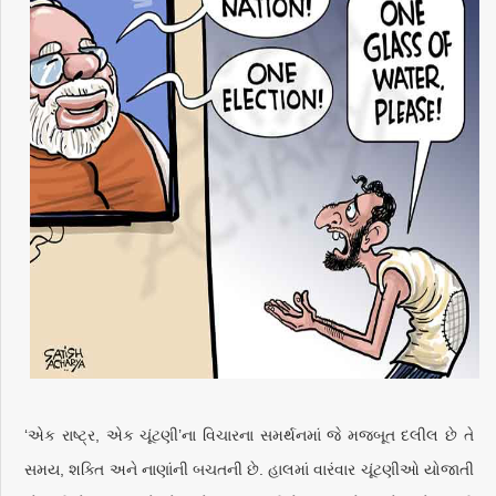
‘એક રાષ્ટ્ર, એક ચૂંટણી’ના વિચારના સમર્થનમાં જે મજબૂત દલીલ છે તે
સમય, શક્તિ અને નાણાંની બચતની છે. હાલમાં વારંવાર ચૂંટણીઓ યોજાતી