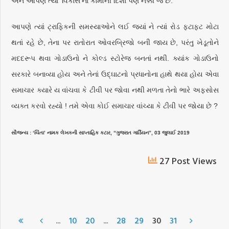
અને આપણે ત્યાં 'વિકાસ'ના કામોની દિશા પણ નક્કી જ છે.
આપણે ત્યાં ટ્રાફિકની સમસ્યાઓને લઈ જ્યાં ને ત્યાં રોડ ફટાફટ મોટા
થતાં રહે છે, તેના પર રાતોરાત ઓવરબ્રિજો બની જાય છે, પરંતુ ખેડૂતોને
મદદરૂપ થવા ગોડાઉનો ને કોલ્ડ સ્ટોરેજ બનતાં નથી. ક્યાંક ગોડાઉનો
સરકારે બનાવ્યા હોય અને તેનાં ઉદ્ઘાટનો પ્રધાનોના હાથે થયા હોય એવા
સમાચાર ક્યારે ય વાંચવા કે ટીવી પર જોવા નથી મળતા તેનો ભારે અફસોસ
વ્યક્ત કરવો રહ્યો ! તમે એવા કોઈ સમાચાર વાંચ્યા કે ટીવી પર જોયા છે ?
સૌજન્ય : ‘ચિંતા’ નામક લેખકની સાપ્તાહિક કટાર, “ગુજરાત ગાર્ડિયન”, 03 જુલાઈ 2019
27 Post Views
...
...
10
20
28
29
30
31