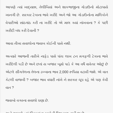
આપણે ત્યાં ખાદ્યાન્ન, તેલીબિયાં અને શાકભાજીના ગોડાઉનો મોટાપાયે
ખાનગી છે. સરકાર ટેકાના ભાવે ખરીદે અને જો આ ગોડાઉનોના માલિકોને
વેપારીઓ સાંઠગાંઠ કરી ના ખરીદે તો એ માલ ક્યાં નાંખવાના ? કે પછી
ખરીદી બંધ કરી દેવાની ?
આવા તીખા સવાલોના જવાબ કોઈની પાસે નથી.
અત્યારે આજની તારીખે નાફેડ પાસે પાંચ લાખ ટન મગફળી ટેકાના ભાવે
ખરીદેલી પડી છે અને છતાં ય બજાર બૂમો પાડે કે આ વર્ષે વાવેતર ઓછું છે
એટલે સીંગતેલના તેલના ડબ્બાના ભાવ 2,000 રૂપિયા વટાવી જશે. એ વાત
કેટલી વાજબી ? બજાર ભાવ વધારી નાંખે ને સરકાર ચૂપ રહે એ પણ કેવી
વાત ?
જવાબો વગરના સવાલો ઘણા છે.