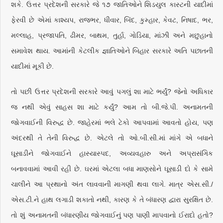
શકે. ઉત્તર પ્રદેશની સરકારે જે ૧૭ જાતિઓને શિડયુલ કાસ્ટની યાદીમાં
ફેરવી છે એમાં કાશ્યપ, રાજભર, ધીવાર, બિંદ, કુમ્હાર, કેવટ, નિષાદ, ભર,
મલ્લાહ, પ્રજાપતિ, ઢીમર, બાથમ, તુર્હા, ગોડિયા, માંઝી અને મછુહાનો
સમાવેશ થાય. આમાંની કેટલીક જ્ઞાતિઓને બિહાર સરકારે અતિ પછાતની
યાદીમાં મૂકી છે.
તો પછી ઉત્તર પ્રદેશની સરકારે આવું પગલું શા માટે ભર્યું? જેનો અધિકાર
જ નથી એવું સાહસ શા માટે કર્યું? આમ તો બી.જે.પી. અનામતની
જોગવાઈની વિરુદ્ધ છે. જાહેરમાં ભલે ટેકો આપવામાં આવતો હોય, પણ
અંદરથી તે તેની વિરુદ્ધ છે. એટલે તો ઓ.બી.સી.માં માંગે એ બધાને
ઘૂસાડીને જોગવાઈને હાસ્યાસ્પદ, અવ્યવહારુ અને અપ્રાસંગિક
બનાવવામાં આવી રહી છે. ઘરમાં એટલા બધા માણસોને ઘૂસાડી દો કે સામે
ચાલીને આ પ્રથાનો અંત લાવવાની માગણી થવા લાગે. માત્ર એસ.સી./
એસ.ટી.ને હાથ લગાડી શકાતો નથી, કારણ કે તે બંધારણ દ્વારા સુરક્ષિત છે.
તો શું અનામતની બંધારણીય જોગવાઈનું પણ પાણી માપવાનો ઈરાદો હતો?