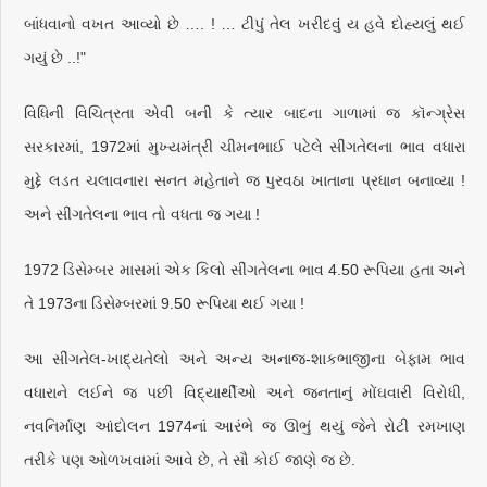
બાંધવાનો વખત આવ્યો છે …. ! … ટીપું તેલ ખરીદવું ય હવે દોહ્યલું થઈ
ગયું છે ..!"
વિધિની વિચિત્રતા એવી બની કે ત્યાર બાદના ગાળામાં જ કૉન્ગ્રેસ
સરકારમાં, 1972માં મુખ્યમંત્રી ચીમનભાઈ પટેલે સીંગતેલના ભાવ વધારા
મુદ્દે લડત ચલાવનારા સનત મહેતાને જ પુરવઠા ખાતાના પ્રધાન બનાવ્યા !
અને સીંગતેલના ભાવ તો વધતા જ ગયા !
1972 ડિસેમ્બર માસમાં એક કિલો સીંગતેલના ભાવ 4.50 રૂપિયા હતા અને
તે 1973ના ડિસેમ્બરમાં 9.50 રૂપિયા થઈ ગયા !
આ સીંગતેલ-ખાદ્યતેલો અને અન્ય અનાજ-શાકભાજીના બેફામ ભાવ
વધારાને લઈને જ પછી વિદ્યાર્થીઓ અને જનતાનું મોંઘવારી વિરોધી,
નવનિર્માણ આંદોલન 1974નાં આરંભે જ ઊભું થયું જેને રોટી રમખાણ
તરીકે પણ ઓળખવામાં આવે છે, તે સૌ કોઈ જાણે જ છે.