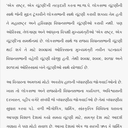
‘એક રાષ્ટ્ર, એક ચૂંટણી’ની તરફ્દારી કરતા ભા.જ.પે. લોકસભા ચૂંટણીની
સાથે જેની મુદ્દત ટૂંકાવીને લોકસભાની સાથે ચૂંટણી કરાવી શકાય તેમ હતી
તે મહારાષ્ટ્ર અને હરિયાણા વિધાનસભાની ચૂંટણીઓ કરાવી નથી. પણ
ઓરિસ્સા, તેલંગાણા અને આંધ્રના વિપક્ષી મુખ્યમંત્રીઓ ‘એક રાષ્ટ્ર, એક
ચૂંટણી’ના સમર્થનમાં છે. લોકસભાની સાથે જ રાજ્ય વિધાનસભાની ચૂંટણી
થઈ શકે તે માટે ૨૦૦૪માં ઓરિસ્સાના મુખ્યમંત્રી નવીન પટનાયકે
વિધાનસભાની વહેલી ચૂંટણી યોજી હતી. તેથી ૨૦૦૪, ૨૦૦૯, ૨૦૧૪ અને
૨૦૧૯માં ઓરિસ્સામાં બંને ચૂંટણીઓ સાથે યોજાઈ છે.
આ વિચારના અમલમાં મોટો અવરોધ હાલની બંધારણીય જોગવાઈઓનો છે.
ખાસ તો લોકસભા અને રાજ્યોની વિધાનસભાના કાર્યકાળ, અવિશ્વાસની
દરખાસ્ત, વ્હીપ વગેરે સંબંધી જે બંધારણીય જોગવાઈઓ છે તેમાં બંધારણીય
સુધારા કરવા પડે. વળી ભૌગોલિક, ધાર્મિક, સાંસ્કૃતિક વિવિધતા ધરાવતા
આપણા વિશાળ દેશમાં કયો સમય ચૂંટણી માટે, સમગ્ર દેશ માટે આદર્શ
ગણાય તે પણ મોટો સવાલ છે. આખા દેશમાં એક જ સરખી ઋતુ કે ધાર્મિક