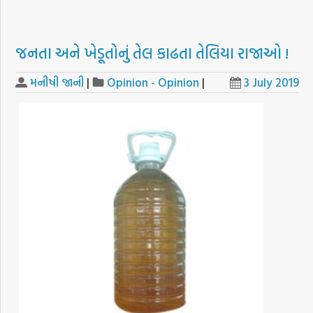
જનતા અને ખેડૂતોનું તેલ કાઢતા તેલિયા રાજાઓ !
મનીષી જાની
|
Opinion - Opinion
|
3 July 2019