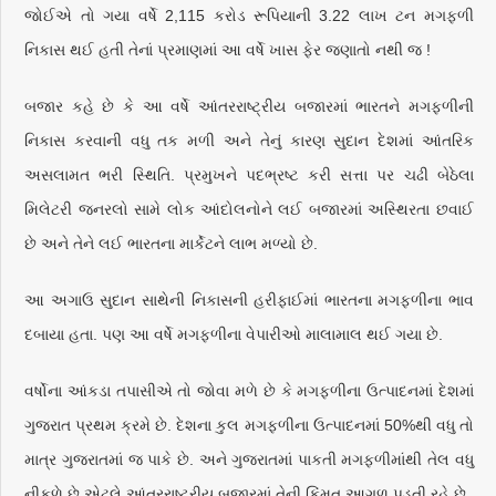
જોઈએ તો ગયા વર્ષે 2,115 કરોડ રૂપિયાની 3.22 લાખ ટન મગફળી
નિકાસ થઈ હતી તેનાં પ્રમાણમાં આ વર્ષે ખાસ ફેર જણાતો નથી જ !
બજાર કહે છે કે આ વર્ષે આંતરરાષ્ટ્રીય બજારમાં ભારતને મગફળીની
નિકાસ કરવાની વધુ તક મળી અને તેનું કારણ સુદાન દેશમાં આંતરિક
અસલામત ભરી સ્થિતિ. પ્રમુખને પદભ્રષ્ટ કરી સત્તા પર ચઢી બેઠેલા
મિલેટરી જનરલો સામે લોક આંદોલનોને લઈ બજારમાં અસ્થિરતા છવાઈ
છે અને તેને લઈ ભારતના માર્કેટને લાભ મળ્યો છે.
આ અગાઉ સુદાન સાથેની નિકાસની હરીફાઈમાં ભારતના મગફળીના ભાવ
દબાયા હતા. પણ આ વર્ષે મગફળીના વેપારીઓ માલામાલ થઈ ગયા છે.
વર્ષોના આંકડા તપાસીએ તો જોવા મળે છે કે મગફળીના ઉત્પાદનમાં દેશમાં
ગુજરાત પ્રથમ ક્રમે છે. દેશના કુલ મગફળીના ઉત્પાદનમાં 50%થી વધુ તો
માત્ર ગુજરાતમાં જ પાકે છે. અને ગુજરાતમાં પાકતી મગફળીમાંથી તેલ વધુ
નીકળે છે એટલે આંતરરાષ્ટ્રીય બજારમાં તેની કિંમત આગળ પડતી રહે છે.