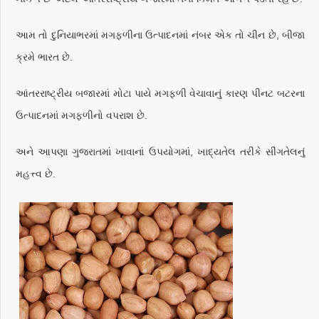
આમ તો દુનિયાભરમાં મગફળીના ઉત્પાદનમાં નંબર એક તો ચીન છે, બીજા
ક્રમે ભારત છે.
આંતરરાષ્ટ્રીય બજારમાં મોટા પાયે મગફળી વેચાવાનું કારણ પીનટ બટરના
ઉત્પાદનમાં મગફળીનો વપરાશ છે.
અને આપણા ગુજરાતમાં ખાવાનાં ઉપયોગમાં, ખાદ્યતેલ તરીકે સીંગતેલનું
મહત્ત્વ છે.