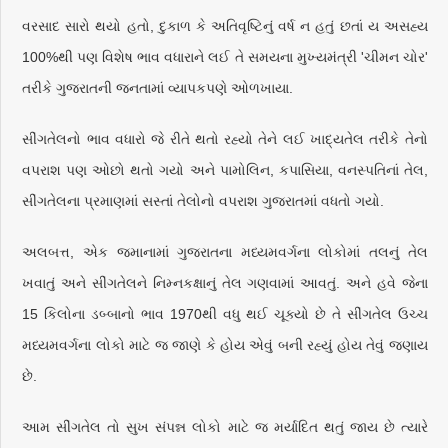
વરસાદ સારો થયો હતો, દુકાળ કે અતિવૃષ્ટિનું વર્ષ ન હતું છતાં ય અસહ્ય
100%થી પણ વિશેષ ભાવ વધારાને લઈ તે સમયના મુખ્યમંત્રી 'ચીમન ચોર'
તરીકે ગુજરાતની જનતામાં વ્યાપકપણે ઓળખાયા.
સીંગતેલનો ભાવ વધારો જે રીતે થતો રહ્યો તેને લઈ ખાદ્યતેલ તરીકે તેનો
વપરાશ પણ ઓછો થતો ગયો અને પામોલિન, કપાસિયા, વનસ્પતિનાં તેલ,
સીંગતેલના પ્રમાણમાં સસ્તાં તેલોનો વપરાશ ગુજરાતમાં વધતો ગયો.
અલબત્ત, એક જમાનામાં ગુજરાતના મધ્યમવર્ગના લોકોમાં તલનું તેલ
ખવાતું અને સીંગતેલને નિમ્નકક્ષાનું તેલ ગણવામાં આવતું. અને હવે જેના
15 કિલોના ડબ્બાનો ભાવ 1970થી વધુ થઈ ચૂક્યો છે તે સીંગતેલ ઉચ્ચ
મધ્યમવર્ગના લોકો માટે જ જાણે કે હોય એવું બની રહ્યું હોય તેવું જણાય
છે.
આમ સીંગતેલ તો સુખ સંપન્ન લોકો માટે જ મર્યાદિત થતું જાય છે ત્યારે