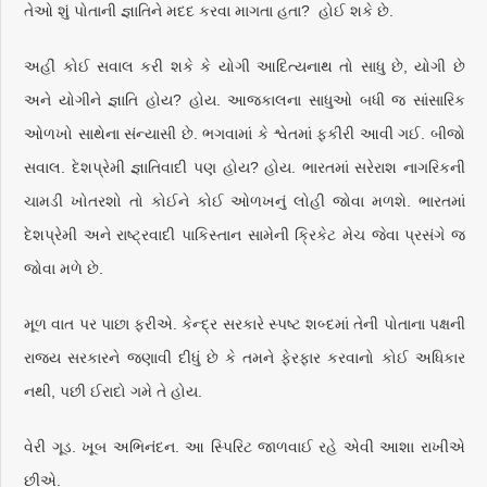
તેઓ શું પોતાની જ્ઞાતિને મદદ કરવા માગતા હતા? હોઈ શકે છે.
અહીં કોઈ સવાલ કરી શકે કે યોગી આદિત્યનાથ તો સાધુ છે, યોગી છે
અને યોગીને જ્ઞાતિ હોય? હોય. આજકાલના સાધુઓ બધી જ સાંસારિક
ઓળખો સાથેના સંન્યાસી છે. ભગવામાં કે શ્વેતમાં ફકીરી આવી ગઈ. બીજો
સવાલ. દેશપ્રેમી જ્ઞાતિવાદી પણ હોય? હોય. ભારતમાં સરેરાશ નાગરિકની
ચામડી ખોતરશો તો કોઈને કોઈ ઓળખનું લોહી જોવા મળશે. ભારતમાં
દેશપ્રેમી અને રાષ્ટ્રવાદી પાકિસ્તાન સામેની ક્રિકેટ મેચ જેવા પ્રસંગે જ
જોવા મળે છે.
મૂળ વાત પર પાછા ફરીએ. કેન્દ્ર સરકારે સ્પષ્ટ શબ્દમાં તેની પોતાના પક્ષની
રાજ્ય સરકારને જણાવી દીધું છે કે તમને ફેરફાર કરવાનો કોઈ અધિકાર
નથી, પછી ઈરાદો ગમે તે હોય.
વેરી ગૂડ. ખૂબ અભિનંદન. આ સ્પિરિટ જાળવાઈ રહે એવી આશા રાખીએ
છીએ.