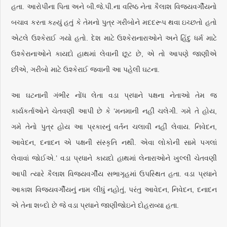
હતા. આરોપીના પિતા અને બી.જે.પી.ના વરિષ્ઠ નેતા કૈલાશ વિજયવર્ગીયનો
બચાવ કરતા કહ્યું હતું કે તેમનો પુત્ર ગરીબોને મદદરૂપ થવા ઇચ્છતો હતો
એટલે ઉશ્કેરાઈ ગયો હતો. દેશ માટે ઉશ્કેરાનારાઓને અને હિંદુ ધર્મ માટે
ઉશ્કેરાનાઓને કાયદો હાથમાં લેવાની છૂટ છે, એ તો આપણે જાણીએ
છીએ, ગરીબો માટે ઉશ્કેરાઈ જવાની આ પહેલી ઘટના.
આ ઘટનાની ગંભીર નોંધ લેતા વડા પ્રધાને પક્ષના નેતાઓ તેમ જ
કાર્યકર્તાઓને ચેતવણી આપી છે કે ‘મનમાની નહીં ચલેગી. ગમે તે હોય,
ગમે તેનો પુત્ર હોય આ પ્રકારનું વર્તન ચલાવી નહીં લેવાય. નિવેદન,
આવેદન, દનાદન એ પક્ષની સંસ્કૃતિ નથી. એવા લોકોની સામે પગલાં
લેવાવાં જોઈએ.’ વડા પ્રધાને કાયદો હાથમાં લેનારાઓને ખુલ્લી ચેતવણી
આપી ત્યારે કૈલાશ વિજ્યવર્ગીય સભાગૃહમાં ઉપસ્થિત હતા. વડા પ્રધાને
આકાશ વિજયવર્ગીયનું નામ લીધું નહોતું, પરંતુ આવેદન, નિવેદન, દનાદન
એ તેના શબ્દો છે જે વડા પ્રધાને જાણીજોઇને દોહરાવ્યા હતા.