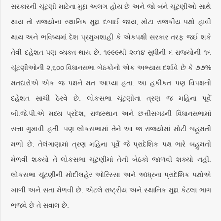
સરકારની ચૂંટણી માટેના મુદ્દા અલગ હોય છે અને જો બંને ચૂંટણીઓ સાથે
થાય તો રાજ્યોના સ્થાનિક મુદ્દા દબાઈ જાય, મોટા રાજકીય પક્ષો હાવી
થાય અને ભવિષ્યમાં દેશ પ્રમુખશાહી કે એકપક્ષી સરકાર તરફ જઈ શકે
તેવી દહેશત પણ વ્યક્ત થાય છે. ૧૯૯૯થી ૨૦૧૪ સુધીની ૬ રાજ્યોની ૧૬
ચૂંટણીઓની ૨,૬૦૦ વિધાનસભા બેઠકોનો એક અભ્યાસ દર્શાવે છે કે ૭૭%
મતદારોએ એક જ પક્ષને મત આપ્યા હતા. આ હકીકત પણ વિપક્ષની
દહેશત સાચી ઠેરવે છે. લોકસભા ચૂંટણીના ત્રણ જ મહિના પૂર્વે
બી.જે.પી.એ મધ્ય પ્રદેશ, રાજસ્થાન અને છત્તીસગઢની વિધાનસભામાં
સત્તા ગુમાવી હતી. પણ લોકસભામાં તેને આ જ રાજ્યોમાં મોટી બહુમતી
મળી છે. તેલંગાણામાં ત્રણ મહિના પૂર્વે જે પ્રાદેશિક પક્ષ ભારે બહુમતી
મેળવી શક્યો તે લોકસભા ચૂંટણીમાં તેની બેઠકો જાળવી શક્યો નહીં.
લોકસભા ચૂંટણીની મોદીલહેર ઓરિસ્સા અને આંધ્રના પ્રાદેશિક પક્ષોએ
ખાળી અને સતા મેળવી છે. એટલે રાષ્ટ્રીય અને સ્થાનિક મુદ્દા કેટલા ભાગ
ભજવે છે તે સવાલ છે.