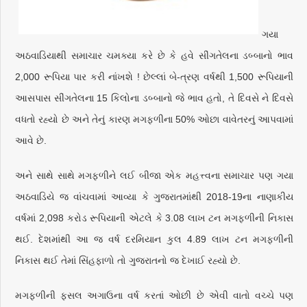
ગયા
અઠવાડિયાથી સમાચાર ચમક્યા કરે છે કે હવે સીંગતેલના ડબ્બાનો ભાવ
2,000 રૂપિયા પાર કરી નાંખશે ! છેલ્લાં બે-ત્રણ વર્ષથી 1,500 રૂપિયાની
આસપાસ સીંગતેલના 15 કિલોના ડબ્બાનો જે ભાવ હતો, તે દિવસે ને દિવસે
વધતો રહ્યો છે અને તેનું કારણ મગફળીના 50% ઓછા વાવેતરનું આપવામાં
આવે છે.
અને સાથે સાથે મગફળીને લઈ બીજા એક મહત્ત્વના સમાચાર પણ ગયા
અઠવાડિયે જ વાંચવામાં આવ્યા કે ગુજરાતમાંથી 2018-19ના નાણાકીય
વર્ષમાં 2,098 કરોડ રૂપિયાની એટલે કે 3.08 લાખ ટન મગફળીની નિકાસ
થઈ. દેશમાંથી આ જ વર્ષ દરમિયાન કુલ 4.89 લાખ ટન મગફળીની
નિકાસ થઈ તેમાં સિંહફાળો તો ગુજરાતનો જ દેખાઈ રહ્યો છે.
મગફળીની ફસલ અગાઉના વર્ષ કરતાં ઓછી છે એવી વાતો વચ્ચે પણ