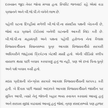
દરમ્યાન જુદા તેવર જોવા મળ્યા હતા. સ્પિરિટ જળવાઈ રહે એમાં વડા
પ્રધાનને અને બી.જે.પી.ને બંનેને લાભ છે.
પહેલી ઘટના દિલ્હીમાં મળેલી બી.જે.પી.ના સંસદીય પક્ષની બેઠકની છે,
જેમાં વડા પ્રધાને ઈંદોરમાં બનેલી ઘટનાની આકરી નિંદા કરી છે.
બી.જે.પી.ના મહામંત્રી અને પક્ષના પહેલી હરોળના નેતા કૈલાશ
વિજયવર્ગીયના વિધાનસભ્ય પુત્ર આકાશ વિજયવર્ગીયે સરકારી
અધિકારીને જાહેરમાં ક્રિકેટના બેટથી માર્યો હતો. એની વીડિયો ક્લીપ
વાયરલ થયા પછી બચાવ કરવાપણું હતું જ નહીં, પણ એ છતાં પિતા-પુત્રે
અને પક્ષે બચાવ કર્યો હતો.
મધ્ય પ્રદેશની કૉન્ગ્રેસ સરકારે આકાશ વિજયવર્ગીયની ધરપકડ કરી
હતી. બે દિવસ પછી જ્યારે અદાલતે આકાશ વિજયવર્ગીયને જામીન પર
મુક્તિ આપી, ત્યારે તેનું જેલની બહાર ભવ્ય સ્વાગત કરવામાં આવ્યું હતું
અને સરઘસ સુધ્ધાં કાઢવામાં આવ્યું હતું જેમાં, ત્રણ સંસદસભ્યો પણ હાજર