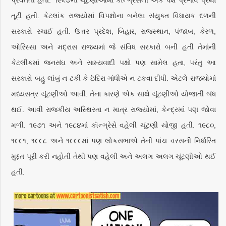
પ્રવર્તતી હતી. ૧૯૬૭ની ચૂંટણીઓમાં કૉન્ગ્રેસની એક પક્ષ પ્રભાવ પ્રથા
તૂટી હતી. કેટલાંક રાજ્યોમાં વિપક્ષોના બનેલા સંયુક્ત વિધાયક દળની
સરકારો રચાઈ હતી. ઉત્તર પ્રદેશ, બિહાર, રાજસ્થાન, પંજાબ, કેરળ,
ઓરિસ્સા અને મદ્રાસ રાજ્યમાં જે સંવિધ સરકારો બની હતી તેમાંની
કેટલીકમાં જનસંઘ અને સામ્યવાદી પક્ષો પણ સામેલ હતા, પરંતુ આ
સરકારો બહુ લાંબું ન ટકી કે ઇંદિરા ગાંધીએ ન ટકવા દીધી. એટલે રાજ્યોમાં
મધ્યસત્ર ચૂંટણીઓ આવી. તેના કારણે એક સાથે ચૂંટણીઓ યોજાતી બંધ
થઈ. આવી રાજકીય અસ્થિરતા ન માત્ર રાજ્યોમાં, કેન્દ્રમાં પણ જોવા
મળી. ૧૯૭૧ અને ૧૯૮૪માં કૉન્ગ્રેસે વહેલી ચૂંટણી યોજી હતી. ૧૯૮૦,
૧૯૯૧, ૧૯૯૮ અને ૧૯૯૯માં પણ લોકસભાએ તેની પાંચ વરસની નિર્ધારિત
મુદ્દત પૂરી કરી નહોતી તેથી પણ વહેલી અને અલગ અલગ ચૂંટણીઓ થઈ
હતી.