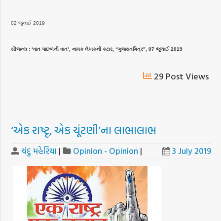
02 જુલાઈ 2019
સૌજન્ય : ‘વાત પાછળની વાત’, નામક લેખકની કટાર, “ગુજરાતમિત્ર”, 07 જુલાઈ 2019
29 Post Views
‘એક રાષ્ટૃ, એક ચૂંટણી’ના લાભાલાભ
ચંદુ મહેરિયા
|
Opinion - Opinion
|
3 July 2019