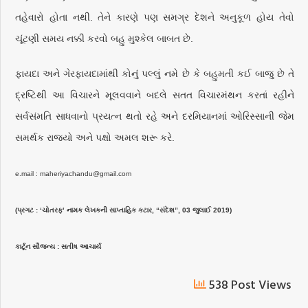
તહેવારો હોતા નથી. તેને કારણે પણ સમગ્ર દેશને અનુકૂળ હોય તેવો
ચૂંટણી સમય નક્કી કરવો બહુ મુશ્કેલ બાબત છે.
ફાયદા અને ગેરફાયદામાંથી કોનું પલ્લું નમે છે કે બહુમતી કઈ બાજુ છે તે
દ્રષ્ટિથી આ વિચારને મૂલવવાને બદલે સતત વિચારમંથન કરતાં રહીને
સર્વસંમતિ સાધવાનો પ્રયત્ન થતો રહે અને દરમિયાનમાં ઓરિસ્સાની જેમ
સમર્થક રાજ્યો અને પક્ષો અમલ શરૂ કરે.
e.mail : maheriyachandu@gmail.com
(પ્રગટ : ‘ચોતરફ’ નામક લેખકની સાપ્તાહિક કટાર, “સંદેશ”, 03 જુલાઈ 2019)
કાર્ટૂન સૌજન્ય : સતીષ આચાર્ય
538 Post Views