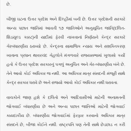
છે.
બીજી ઘટના ઉત્તર પ્રદેશ અને દિલ્હીમાં બની છે. ઉત્તર પ્રદેશની સરકારે
અન્ય પછાત જાતિમાં આવતી ૧૭ જાતિઓને અનુસૂચિત જાતિ(દલિત-
શિડયુલ્ડ કાસ્ટ)ની યાદીમાં ફેરવી નાખવાનાં નિર્ણયને કેન્દ્ર સરકારે
ગેરબંધારણીય ઠરાવ્યો છે. કેન્દ્રના સામાજિક ન્યાય અને સશક્તિકરણ
ખાતાના પ્રધાન થાવરચંદ ગેહલોતે મંગળવારે રાજ્યસભામાં ખુલાસો કર્યો
હતો કે ઉત્તર પ્રદેશ સરકારનું પગલું અનુચિત અને ગેર-બંધારણીય બંને છે.
તેને આવો કોઈ અધિકાર જ નથી. આ અધિકાર માત્ર સંસદની મંજૂરી સાથે
કેન્દ્ર સરકાર ધરાવે છે અને રાજ્યો આવો કોઈ અધિકાર નથી ધરાવતા.
વાચકોને જાણ હશે કે દલિતો અને આદિવાસીઓ માટેની અનામતની
જોગવાઈ બંધારણીય છે અને અન્ય પછાત જાતિઓ માટેની જોગવાઈ
કાયદાકીય છે. બંધારણીય જોગવાઈમાં ફેરફાર કરવાનો અધિકાર માત્ર
સંસદને છે, બીજા કોઈને નથી. રાષ્ટ્રપતિ પણ તેની સાથે છેડછાડ ન કરી