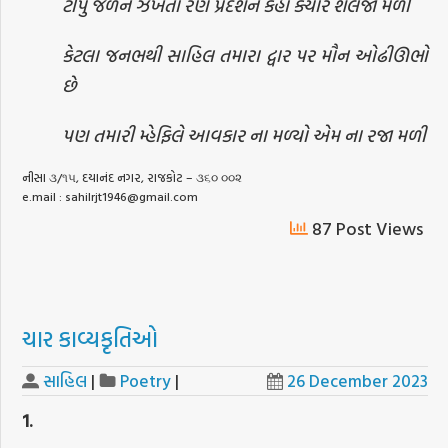
ટીપું જળને ઝંખતા રણ પ્રદેશને કહો ક્યારે શૈલજા મળી
કેટલા જનભથી સાહિલ તમારા દ્વાર પર મૌન ઓઢીઊભો
છે
પણ તમારી મ્હેફિલે આવકાર ના મળ્યો એમ ના રજા મળી
નીસા ૩/૧૫, દયાનંદ નગર, રાજકોટ – ૩૬૦ ૦૦૨
e.mail :
sahilrjt1946@gmail.com
87 Post Views
ચાર કાવ્યકૃતિઓ
સાહિલ
|
Poetry
|
26 December 2023
1.