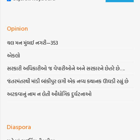
Opinion
ચલ મન મુંબઈ નગરી—353
એકલો
સરકારી અધિકારીઓ જ વેપારીઓને અને સરકારને છેતરે છે….
જંતરમંતરથી માંડી બાંકીપુર લગી એક નવ્ય કથાનક ઊઘડી રહ્યું છે
અટકવાનું નામ ન લેતી ઔદ્યોગિક દુર્ઘટનાઓ
Diaspora