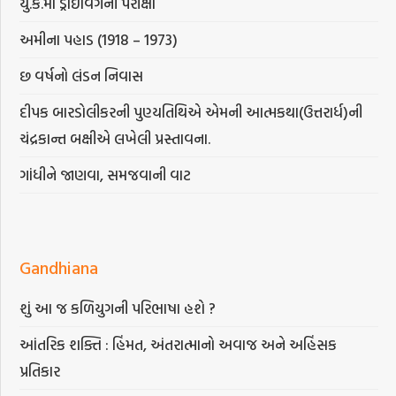
યુ.કે.માં ડ્રાઇવિંગની પરીક્ષા
અમીના પહાડ (1918 – 1973)
છ વર્ષનો લંડન નિવાસ
દીપક બારડોલીકરની પુણ્યતિથિએ એમની આત્મકથા(ઉત્તરાર્ધ)ની
ચંદ્રકાન્ત બક્ષીએ લખેલી પ્રસ્તાવના.
ગાંધીને જાણવા, સમજવાની વાટ
Gandhiana
શું આ જ કળિયુગની પરિભાષા હશે ?
આંતરિક શક્તિ : હિંમત, અંતરાત્માનો અવાજ અને અહિંસક
પ્રતિકાર