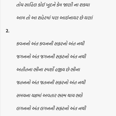
તોય સાહિલ કોઈ ખુદને કેમ જાણી ના શક્યા
આમ તો આ શહેરમાં પણ આઈનાઘર છે ઘણાં
2.
કવનનો અંત કવનની સફરનો અંત નથી
જગનનો અંત જગનની સફરનો અંત નથી
અતીતના ભીના સ્પર્શો હજીય છે ભીના
જતનનો અંત જતનની સફરનો અંત નથી
સમયના યજ્ઞમાં અવતાર ભસ્મ થાય ભલે
લગનનો અંત લગનની સફરનો અંત નથી