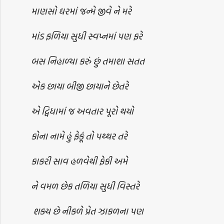
માણસો ઘરમાં જન્મે જીવે ને મરે
માંડ ફળિયા સુધી સ્વપ્નમાં પણ ફરે
બસ નિહાળ્યા કરું છું તમાશા સતત
એક છાયા બીજી છાયાને છેતરે
એ દ્વિધામાં જ અવતાર પૂરો થયો
કોના નામે હું ફેકૂં તો પથ્થર તરે
કાકરી સાવ હળવેથી ફેકી અમે
ને વમળ છેક તળિયા સુધી વિસ્તરે
શક્ય છે નીકળે પ્રેત ઝાકળના પણ