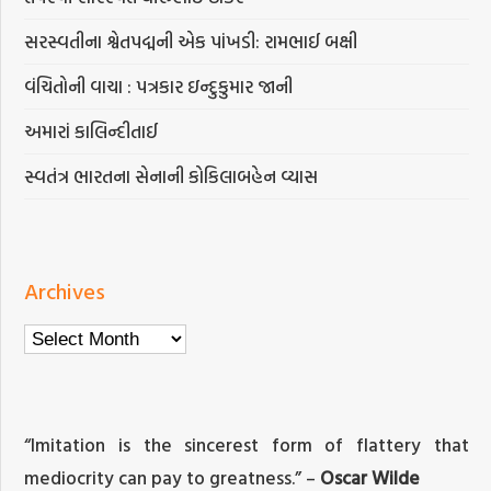
સરસ્વતીના શ્વેતપદ્મની એક પાંખડી: રામભાઈ બક્ષી
વંચિતોની વાચા : પત્રકાર ઇન્દુકુમાર જાની
અમારાં કાલિન્દીતાઈ
સ્વતંત્ર ભારતના સેનાની કોકિલાબહેન વ્યાસ
Archives
Archives
“Imitation is the sincerest form of flattery that
mediocrity can pay to greatness.” –
Oscar Wilde