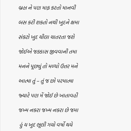
બ્રહ્મ ને પણ માફ કરતો માનવી
બસ કરી શકતો નથી ખુદને ક્ષમા
સંકટો ખુદ ચીલા ચાતરતા જશે
જોઈએ જક્કાસ જીવવાની તમા
મનને પૂછ્યું તો મળ્યો ઉત્તર મને
આત્મા તું – તું જ છો પરમાત્મા
જ્યારે પણ મેં જોઈ છે ખાતાવહી
જખ્મ નકરા જખ્મ નકરા છે જમા
હું ય ખુદ ભૂલી ગયો વર્ષો થયે