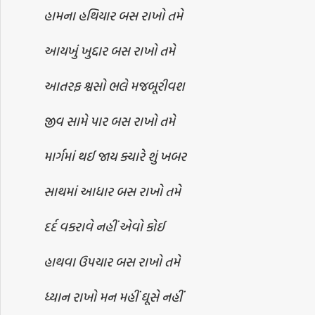
હામના હથિયાર બસ રાખો તમે
આયખું ખુદ્દાર બસ રાખો તમે
આતરફ શ્વસો ભલે મજબૂરીવશ
જીવ સામે પાર બસ રાખો તમે
માર્ગમાં થઈ જાય ક્યારે શું ખબર
સાથમાં આધાર બસ રાખો તમે
દર્દ વકરાવે નહીં એવો કોઈ
હાથવા ઉપચાર બસ રાખો તમે
ધ્યાન રાખો મન મહીં ઘૂસે નહીં