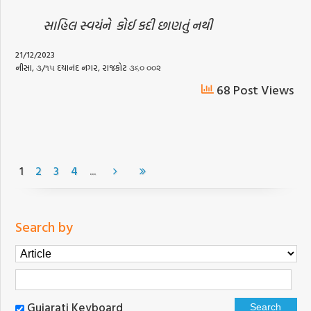
સાહિલ સ્વયંને
કોઈ કદી છાણતું નથી
21/12/2023
નીસા, ૩/૧૫ દયાનંદ નગર, રાજકોટ ૩૬૦ ૦૦૨
68 Post Views
...
1
2
3
4
Search by
Gujarati Keyboard