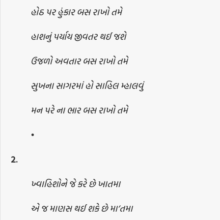
હોઠ પર હુંકાર બસ રાખો તમે
હાશનું પર્યાય જીવતર થઈ જશે
ઉજળો અવતાર બસ રાખો તમે
સુખના સાગરમાં હો સાહિલ મ્હાલવું
મન પરે ના ભાર બસ રાખો તમે
•
2.
ખ્વાહિશોને જે કરે છે ખાતમા
એ જ માણસ થઈ શકે છે મા’તમા