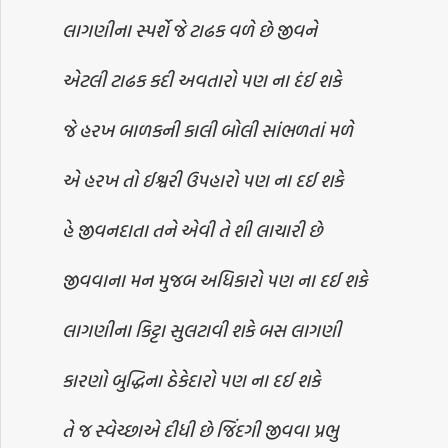
લાગણીના સ્પર્શે જે ટાઢક વળે છે જીવને
એટલી ટાઢક કદી અવતારો પણ ના દંઈ શકે
જે હરખ બાળકની કાલી બોલી સાંભળતાં મળે
એ હરખ તો ઈશ્વરી ઉપહારો પણ ના દઈ શકે
હે જીવનદાતા તને એવી તે શી લાચારી છે
જીવવાના મન મુજબ અધિકારો પણ ના દઈ શકે
લાગણીના કિટ્ટા સુલટાવી શકે બસ લાગણી
કારણો બુદ્ધિના ઠેકેદારો પણ ના દઈ શકે
તે જ સ્વેચ્છાએ દીધી છે જિંદગી જીવવા પ્રભુ