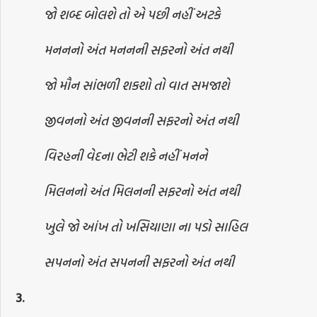
જો શબ્દ બોલશે તો એ પછી નહીં અટકે
મનનનો અંત મનનની સફરનો અંત નથી
જો મૌન સાંભળી શકશો તો વાત સમજાશે
જીવનનો અંત જીવનની સફરનો અંત નથી
વિરહની વેદના ભેટી શકે નહીં મનને
મિલનનો અંત મિલનની સફરનો અંત નથી
ખુલે જો આંખ તો ખસિયાણા ના પડો સાહિલ
સપનનો અંત સપનની સફરનો અંત નથી
3.