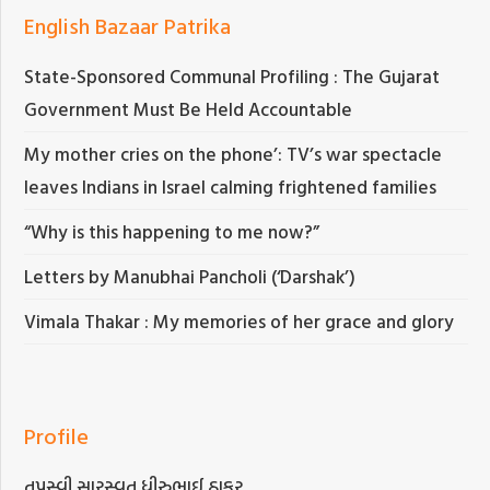
English Bazaar Patrika
State-Sponsored Communal Profiling : The Gujarat
Government Must Be Held Accountable
My mother cries on the phone’: TV’s war spectacle
leaves Indians in Israel calming frightened families
“Why is this happening to me now?”
Letters by Manubhai Pancholi (‘Darshak’)
Vimala Thakar : My memories of her grace and glory
Profile
તપસ્વી સારસ્વત ધીરુભાઈ ઠાકર