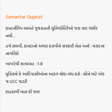
Samantar Gujarat
ઇન્ટર્નશિપ બાબતે ગુજરાતની યુનિવર્સિટીઓ જરા પણ ગંભીર
નથી…
હર્ષ સંઘવી, કાયદાનો અમલ કરાવીને સંસ્કારી નેતા બનો : થરાદના
નાગરિકો
ખાખરેચી સત્યાગ્રહ : 1-8
મુસ્લિમો કે આદિવાસીઓના અલગ ચોકા બંધ કરો : સૌને માટે એક
જ UCC જરૂરી
ભદ્રકાળી માતા કી જય!