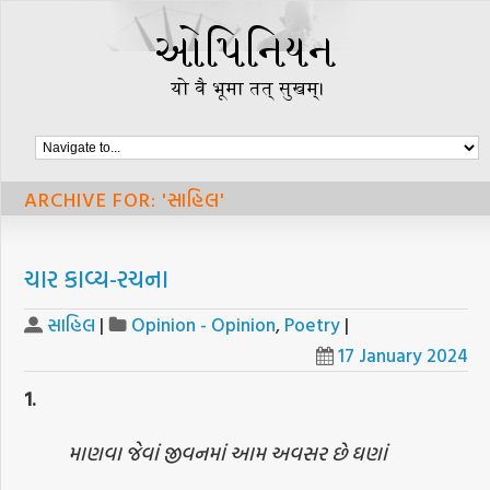
ARCHIVE FOR: 'સાહિલ'
ચાર કાવ્ય-રચના
સાહિલ
|
Opinion - Opinion
,
Poetry
|
17 January 2024
1.
માણવા જેવાં જીવનમાં આમ અવસર છે ઘણાં