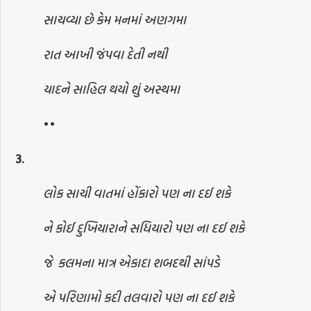
સાચવ્યા છે કેમ મનમાં અણગમા
રાત આખી જંપવા દેતી નથી
યાદને સાહિલ થયો શું અસ્થમા
••
3.
લોક સાચી વાતમાં હોંકારો પણ ના દઈ શકે
ને કોઈ દુખિયારાને સધિયારો પણ ના દઈ શકે
જે
કલમના માત્ર એકાદા શબદથી સાંપડે
એ પરિણામો કદી તલવારો પણ ના દઈ શકે