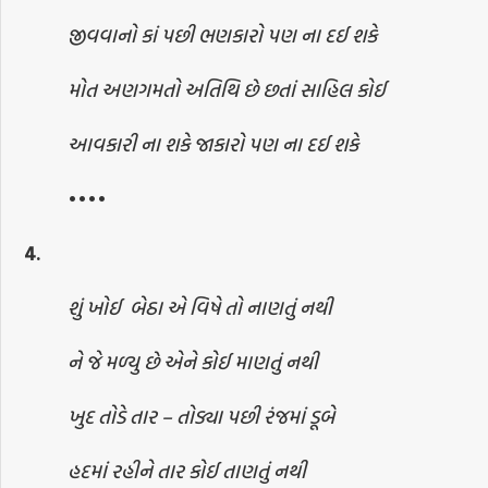
જીવવાનો કાં પછી ભણકારો પણ ના દઈ શકે
મોત અણગમતો અતિથિ છે છતાં સાહિલ કોઈ
આવકારી ના શકે જાકારો પણ ના દઈ શકે
••••
4.
શું ખોઈ
બેઠા એ વિષે તો નાણતું નથી
ને જે મળ્યુ છે એને કોઈ માણતું નથી
ખુદ તોડે તાર – તોડ્યા પછી રંજમાં ડૂબે
હદમાં રહીને તાર કોઈ તાણતું નથી