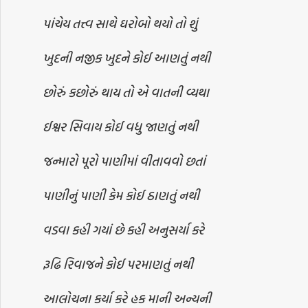
પાંચેય તત્ત્વ સાથે ઘરોબો થયો તો શું
ખુદની નજીક ખુદને કોઈ આણતું નથી
છોરું કછોરું થાય તો એ વાતની વ્યથા
ઈશ્વર સિવાય કોઈ વધુ જાણતું નથી
જન્મારો પૂરો પાણીમાં વીતાવવો છતાં
પાણીનું પાણી કેમ કોઈ ઠાણતું નથી
વડવા કહી ગયાં છે કહી અનુસર્યા કરે
રૂઢિ રિવાજને કોઈ પરમાણતું નથી
આલોચના કર્યા કરે હક માની અન્યની