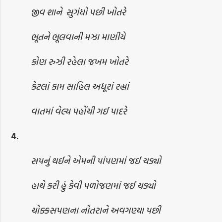
જીવ શાને
સુગંધો પછી ખોતરે
ભૂતને ભૂલવાની મઝા માણીયે
કોણ રુઝી રહેલા જખમ ખોતરે
કેટલાં કામ સાહિલ અધૂરાં રહ્યાં
વાતમાં વેલ્ય પહોંચી ગઈ પાદરે
4.
સપનું થઈને એમની પાંપણમાં જઈ ચડ્યો
હાથે કરી હું કેવી પળોજણમાં જઈ ચડ્યો
ચોક્કસપણના નોતરાને અવગણ્યા પછી