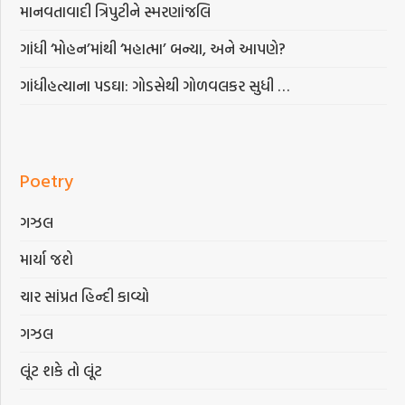
માનવતાવાદી ત્રિપુટીને સ્મરણાંજલિ
ગાંધી ‘મોહન’માંથી ‘મહાત્મા’ બન્યા, અને આપણે?
ગાંધીહત્યાના પડઘા: ગોડસેથી ગોળવલકર સુધી …
Poetry
ગઝલ
માર્યા જશે
ચાર સાંપ્રત હિન્દી કાવ્યો
ગઝલ
લૂંટ શકે તો લૂંટ