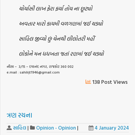
ચોર્યાસી લાખ ફેરા ફર્યા તોય ના છૂટ્યો
અવતાર મારો કાયમી વળગણમાં જઈ ચડ્યો
સાહિલ જીવ્યો છું ચેનથી લીલોતરી મહીં
લોકોને મન ધધખતા જતાં રણમાં જઈ ચડ્યો
નીસા –
3/15 – દયાનંદ નગર, રાજકોટ 360 002
e.mail : sahilrjt1946@gmail.com
138 Post Views
ત્રણ રચના
સાહિલ
|
Opinion - Opinion
|
4 January 2024