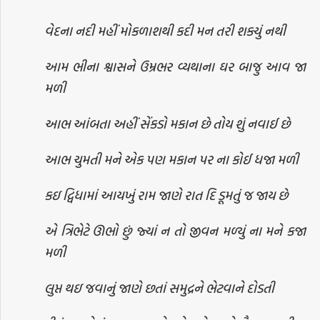
વેદના નદી મહીં મોકળાશથી કદી મન તરી શક્યું નથી
આમ ભીના શ્વાસને ઉમ્રભર વ્યથાના ઘર બાજુ આવ જા
મળી
આભ આંબતા અહીં સેંકડો મકાન છે તોય શું નવાઈ છે
આભ ચુમતી મને એક પણ મકાન પર ના કોઈ ધજા મળી
કઇ દ્વિધામાં આયખું રામ જાણે રાત દિ ડૂમતું જ જાય છે
એ ત્રિભેટે ઊભો છું જ્યાં ન તો જીવન મળ્યું ના મને કજા
મળી
લુપ્ત થઇ જવાનું જાણે છતાં સમુદ્રને ભેટવાને દોડતી