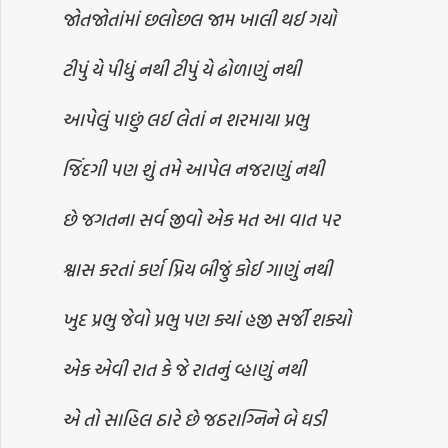
જોતજોતાંમાં છલોછલ જામ ખાલી થઈ ગયો
ટીપું યે પીધું નથી ટીપું યે ઢોળાણું નથી
આપેલું પાછું લઈ લેતાં ન શરમાયા પ્રભુ
જિંદગી પણ શું તમે આપેલ નજરાણું નથી
છે જગતના સર્વ જીવો એક મત આ વાત પર
શ્વાસ કરતાં કર્ણ પ્રિય બીજું કોઈ ગાણું નથી
ખુદ પ્રભુ જેવો પ્રભુ પણ ક્યાં હજી સર્જી શક્યો
એક એવી રાત કે જે રાતનું વ્હાણું નથી
એ તો સાહિલ ઠારે છે જઠરાગ્નિને બે ઘડી