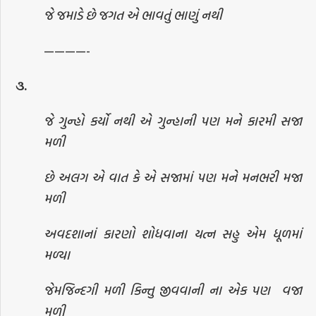
જે જમાડે છે જગત એ ભાવતું ભાણું નથી
————-
૩.
જે ગુન્હો કર્યો નથી એ ગુન્હાની પણ મને કારમી સજા
મળી
છે અલગ એ વાત કે એ સજામાં પણ મને મનભરી મજા
મળી
અવદશાનાં કારણો શોધવાના યત્ન સહુ એમ ધૂળમાં
મળ્યા
જેમજિન્દગી મળી કિન્તુ જીવવાની ના એક પણ
વજા
મળી