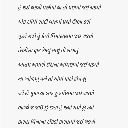
હું જઈ ચડ્યો પછીમાં યા તો પણમાં જઈ ચડ્યો
એક સીધી સાદી વાતમાં પ્રશ્નો ઊભા કરી
પૂછો નહીં હું કેવી વિમાસણમાં જઈ ચડ્યો
તેઓના દ્વાર ટેકવું માથું તો લાગતું
આતમ અમારો ઈશના આંગણમાં જઈ ચડ્યો
ના ઓળખું મને તો એમાં મારો દોષ શું
ચહેરો ગુમાવ્યા બાદ હું દર્પણમાં જઈ ચડ્યો
ભાગ્યે જ જાઉં છું છતાં હું જ્યાં ગયો છું ત્યાં
કારણ વિનાના સેંકડો કારણમાં જઈ ચડ્યો