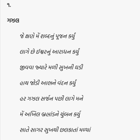
૧.
ગઝલ
જે ક્ષણે મેં શબ્દનું પૂજન કર્યું
લાગે છે ઈશ્વરનું આરાધન કર્યું
જીવવા જ્યારે મળી સુખની ઘડી
હાથ જોડી આભને વંદન કર્યું
હર ગઝલ સર્જન પછી લાગે મને
મેં અખિલ બ્રહ્માંડને ચુંબન કર્યુ
સાતે સાગર સુખથી છલકાતાં મળ્યાં