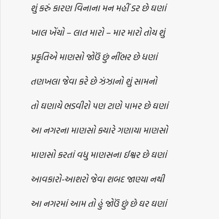
શું કરું કારણ વિનાના મન મહીં ડર છે ઘણાં
ખાલ ખેંચો – લાત મારો – માર મારો તોય શું
પ્રકૃતિએ માણસો જોઉં છું નીંભર છે ધણાં
તણખલા જેવા કરે છે ઝંઝાનો શું સામનો
તો ઘણાયે ભડવીરો પણ ટાણે પામર છે ઘણાં
આ નગરના માણસો ક્યારે ગણાયા માણસો
માણસો કરતાં વધુ માણસના ઈશ્વર છે ઘણાં
આવકારો-આશરો જેવા શબદ જાણ્યા નથી
આ નગરમાં આમ તો હું જોઉં છું છે ઘર ઘણાં