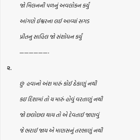
જો મિલનની પળનું અવલોકન કર્યું
આંગણે ઈશ્વરના લઈ આવ્યાં સગડ
પ્રીતનુ સાહિલ જો સંશોધન કર્યું
——————-
૨.
છું
હવાનો અંશ મારું કોઈ ઠેકાણું નથી
કઇ દિશામાં તો ય મારું હોવું વરતાણું નથી
જો છલોછલ થાય તો એ દેવતાઈ જાણવું
જે ભરાઈ જાય એ માણસનું તરભાણું નથી