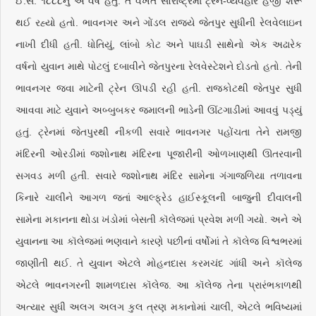
ઈ.સ. ૧૮૮૮નું એ વર્ષ હતું. તે વખતે સૌરાષ્ટ્રમાં ટ્રેન-વ્યવહાર હજી શરૂ
થઈ રહ્યો હતો. ભાવનગર અને ગોંડલ રાજ્યે જેતપુર સુધીની રેલવેલાઇન
નાખી દીધી હતી. ધોતિયું, લાંબો કોટ અને પાઘડી સાથેનો એક અઢારેક
વર્ષનો યુવાન માથે પોટલું દબાવીને જેતપુરના રેલવેસ્ટેશને દોડતો હતો. તેની
ભાવનગર જવા માટેની ટ્રેન ઊપડી રહી હતી. રાજકોટથી જેતપુર સુધી
આવવા માટે યુવાને અબ્બુબકર જમાલની ભાડેની ઊંટગાડીમાં આવવું પડ્યું
હતું. ટ્રેનમાં જેતપુરથી નીકળી સવારે ભાવનગર પહોંચતા તેને રામજી
મંદિરની ઓરડીમાં જશોનાથ મંદિરના પૂજારીની ઓળખાણથી ઊતરવાની
સગવડ મળી હતી. સવારે જશોનાથ મંદિર સામેના ગંગાજળિયા તળાવના
કિનારે ચાલીને આગળ જતાં આલ્ફ્રેડ હાઈસ્કૂલની બાજુની દીવાલની
સામેના મકાનના થોડા ખંડોમાં બેસતી કૉલેજમાં પ્રવેશ મળી ગયો. અને એ
યુવાનના આ કૉલેજમાં ભણવાને કારણે પછીનાં વર્ષોમાં તે કૉલેજ વિશ્વભરમાં
જાણીતી થઈ. તે યુવાન એટલે મોહનદાસ કરમચંદ ગાંધી અને કૉલેજ
એટલે ભાવનગરની શામળદાસ કૉલેજ. આ કૉલેજ તેના પ્રારંભકાળથી
અત્યાર સુધી અલગ અલગ કુલ ત્રણ મકાનોમાં ચાલી, એટલે ભવિષ્યમાં