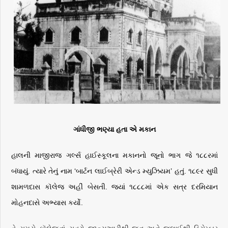
ગાંધીજી
ભણ્યા
હતા
એ
મકાન
હાલની
માજીરાજ
ગર્લ્સ
હાઈસ્કૂલના
મકાનનો
જૂનો
ભાગ
જે
૧૮૮રમાં
બંધાયું
.
ત્યારે
તેનું
નામ
‘
બાર્ટન
લાઈબ્રેરી
એન્ડ
મ્યુઝિયમ
’
હતું
.
૧૮૯ર
સુધી
શામળદાસ
કૉલેજ
અહીં
બેસતી
.
જ્યાં
૧૮૮૮માં
એક
સત્ર
દરમિયાન
મોહનદાસે
અભ્યાસ
કર્યો
.