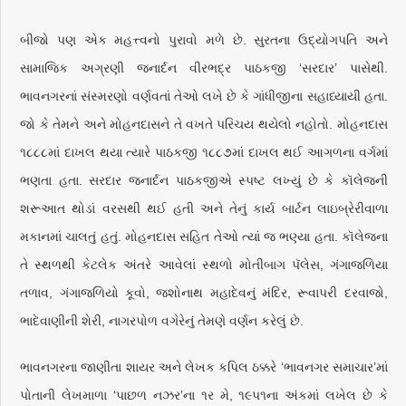
બીજો પણ એક મહત્ત્વનો પુરાવો મળે છે. સુરતના ઉદ્યોગપતિ અને
સામાજિક અગ્રણી જનાર્દન વીરભદ્ર પાઠકજી ‘સરદાર’ પાસેથી.
ભાવનગરનાં સંસ્મરણો વર્ણવતાં તેઓ લખે છે કે ગાંધીજીના સહાધ્યાયી હતા.
જો કે તેમને અને મોહનદાસને તે વખતે પરિચય થયેલો નહોતો. મોહનદાસ
૧૮૮૮માં દાખલ થયા ત્યારે પાઠકજી ૧૮૮૭માં દાખલ થઈ આગળના વર્ગમાં
ભણતા હતા. સરદાર જનાર્દન પાઠકજીએ સ્પષ્ટ લખ્યું છે કે કૉલેજની
શરૂઆત થોડાં વરસથી થઈ હતી અને તેનું કાર્ય બાર્ટન લાઇબ્રેરીવાળા
મકાનમાં ચાલતું હતું. મોહનદાસ સહિત તેઓ ત્યાં જ ભણ્યા હતા. કૉલેજના
તે સ્થળથી કેટલેક અંતરે આવેલાં સ્થળો મોતીબાગ પૅલેસ, ગંગાજળિયા
તળાવ, ગંગાજળિયો કૂવો, જશોનાથ મહાદેવનું મંદિર, રૂવાપરી દરવાજો,
ભાદેવાણીની શેરી, નાગરપોળ વગેરેનું તેમણે વર્ણન કરેલું છે.
ભાવનગરના જાણીતા શાયર અને લેખક કપિલ ઠક્કરે ‘ભાવનગર સમાચાર’માં
પોતાની લેખમાળા ‘પાછળ નઝર’ના ૧ર મે, ૧૯પ૧ના અંકમાં લખેલ છે કે