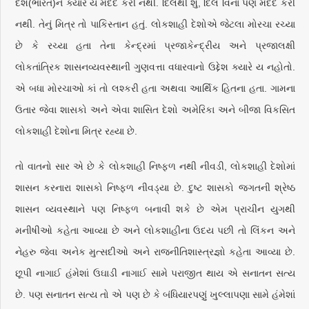
દેશ(ભારત)ને ક્યારે ય મદદ કરી નથી. દિલથી શું, દિલ વિના પણ મદદ કરી
નથી. તેનું મિત્ર તો પાકિસ્તાન હતું. લોકશાહી દેશોએ જેટલા મોરચા રચ્યા
છે કે રચ્યા હતા તેના કેન્દ્રમાં પ્રજાકેન્દ્રીય અને પ્રજાલક્ષી
લોકતાંત્રિક શાસનવ્યવસ્થાની ગુણવત્તા વધારવાનો ઉદ્દેશ ક્યારે ય નહોતો.
એ બધા મોરચાઓ કાં તો લશ્કરી હતા અથવા આર્થિક હિતના હતા. ગામના
ઉતાર જેવા શાસકો અને એવા શાસિત દેશો અમેરિકા અને બીજા વિકસિત
લોકશાહી દેશોના મિત્ર રહ્યા છે.
તો વાતનો સાર એ છે કે લોકશાહી નિષ્ફળ નથી નીવડી, લોકશાહી દેશોમાં
શાસન કરનારા શાસકો નિષ્ફળ નીવડ્યા છે. દુષ્ટ શાસકો જગતની શ્રેષ્ઠ
શાસન વ્યવસ્થાને પણ નિષ્ફળ બનાવી શકે છે એમ પ્રાચીન યુગથી
મનીષીઓ કહેતા આવ્યા છે અને લોકશાહીના ઉદય પછી તો લિંકન અને
નેહરુ જેવા અનેક મુત્સદીઓ અને રાજનીતિશાસ્ત્રજ્ઞો કહેતા આવ્યા છે.
છૂપી નાગાઈ હંમેશાં ઉઘાડી નાગાઈ સામે પરાજીત થાય એ સનાતન સત્ય
છે. પણ સનાતન સત્ય તો એ પણ છે કે બંધિયારપણું ખુલ્લાપણા સામે હંમેશાં