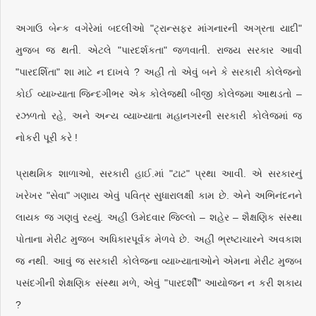
અગાઉ બેન્ક વગેરેમાં બદલીઓ "ટ્રાન્સફર માંગનારની અગ્રતા યાદી"
મુજબ જ થતી. એટલે "પારદર્શકતા" જળવાતી. રાજ્ય સરકાર આવી
"પારદર્શિતા" શા માટે ન દાખવે ? અહીં તો એવું બને કે સરકારી કોલેજનો
કોઈ વ્યાખ્યાતા જિન્દગીભર એક કોલેજથી બીજી કોલેજમા આથડતો –
રઝળતો રહે, અને અન્ય વ્યાખ્યાતા મહાનગરની સરકારી કોલેજમાં જ
નોકરી પૂરી કરે !
પ્રાથમિક શાળાઓ, સરકારી હાઈ.માં "ટાટ" પ્રથા આવી. એ સરકારનું
ખરેખર "સેવા" ગણાય એવું પવિત્ર સુધારાલક્ષી કામ છે. એને અભિનંદનને
લાયક જ ગણવું રહ્યું. અહીં ઉમેદવાર જિલ્લો – શહેર – શૈક્ષણિક સંસ્થા
પોતાના મેરીટ મુજબ અધિકારપૂર્વક મેળવે છે. અહીં ભ્રષ્ટાચારને અવકાશ
જ નથી. આવું જ સરકારી કોલેજના વ્યાખ્યાતાઓને એમના મેરીટ મુજબ
પસંદગીની શેક્ષણિક સંસ્થા મળે, એવું "પારદર્શી" આયોજન ન કરી શકાય
?