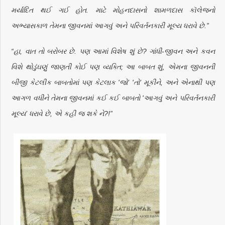
મર્યાદિત થઈ ગઈ હોત. માટે મોહનદાસનો શામળદાસ કૉલેજનો
અભ્યાસકાળ તેમના જીવનમાં આગવું અને પરિવર્તનકારી મૂલ્ય ધરાવે છે.”
“હા, વાત તો બરોબર છે. પણ આમાં વિશેષ શું છે? ગાંધી-જીવન અને કવન
વિશે થોડુંઘણું જાણતી કોઈ પણ વ્યક્તિ; આ બાબત શું, એમના જીવનની
બીજી કેટલીક બાબતોમાં પણ કેટલાક 'જો’ 'તો’ મૂકીને, અને એનાથી પણ
આગળ વધીને તેમના જીવનમાં કઈ કઈ બાબતો 'આગવું અને પરિવર્તનકારી
મૂલ્ય’ ધરાવે છે, એ કહી જ શકે ને?!”