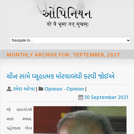
MONTHLY ARCHIVE FOR: 'SEPTEMBER, 2021'
ચીન સામે વ્યૂહાત્મક મોરચાબંધી કરવી જોઈએ
રમેશ ઓઝા
|
Opinion - Opinion
|
30 September 2021
જે વાચકોએ
મારા ૨૦૦૮
પહેલાના લેખ