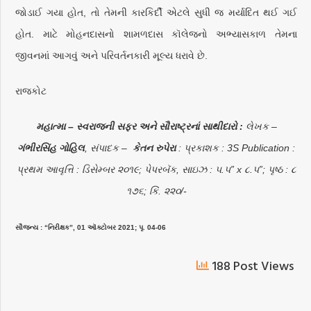
જોડાઈ ગયા હોત, તો તેમની કારકિર્દી એટલે સુધી જ મર્યાદિત થઈ ગઈ
હોત. માટે મોહનદાસનો શામળદાસ કૉલેજનો અભ્યાસકાળ તેમના
જીવનમાં આગવું અને પરિવર્તનકારી મૂલ્ય ધરાવે છે.
રાજકોટ
મહાત્મા – સ્વરાજની સફર અને સૌરાષ્ટ્રનાં સાથીદારો :
લેખક –
ગંભીરસિંહ ગોહિલ
, સંપાદક –
કેતન રુપેરા
: પ્રકાશક : 3S Publication :
પ્રથમ આવૃત્તિ : ડિસેમ્બર ૨૦૧૯; પેપરબૅક, સાઇઝ : ૫.૫” x ૮.૫”; પૃષ્ઠ : ૮
૧૭૬; કિં. ૨૨૦/-
સૌજન્ય : “નિરીક્ષક”, 01 ઑક્ટોબર 2021; પૃ. 04-06
188 Post Views