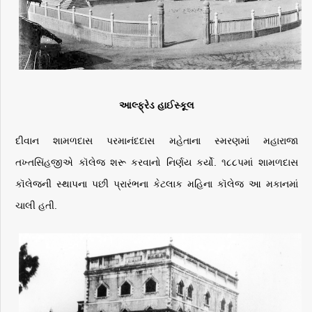
આલ્ફ્રેડ
હાઈસ્કૂલ
દીવાન
શામળદાસ
પરમાનંદદાસ
મહેતાના
સ્મરણમાં
મહારાજા
તખ્તસિંહજીએ
કૉલેજ
શરૂ
કરવાનો
નિર્ણય
કર્યો
.
૧૮૮પમાં
શામળદાસ
કૉલેજની
સ્થાપના
પછી
પ્રારંભના
કેટલાક
મહિના
કૉલેજ
આ
મકાનમાં
ચાલી
હતી
.