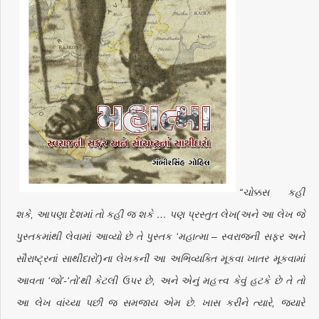
“ચોક્કસ કહી
શકે, આપણા દેશમાં તો કહી જ શકે … પણ પ્રસ્તુત લેખ(અને આ લેખ જે
પુસ્તકમાંથી લેવામાં આવ્યો છે તે પુસ્તક ‘મહાત્મા – સ્વરાજની સફર અને
સૌરાષ્ટ્રનાં સાથીદારો’)ના લેખકની આ અભિવ્યક્તિ મૂકવા ખાતર મૂકવામાં
આવતા ‘જો’-‘તો’થી કેટલી ઉપર છે, અને એનું મહત્ત્વ કેવું હટકે છે તે તો
આ લેખ વાંચ્યા પછી જ સમજાય એમ છે. ખાસ કરીને ત્યારે, જ્યારે