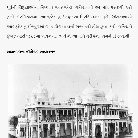
પૂર્વની વિદ્યાઓના નિષ્ણાત આર.એચ. ગનિયનની આ માટે પસંદગી કરી
હતી. દરમિયાનમાં આલ્ફ્રેડ હાઈસ્કૂલના પ્રિન્સિપાલ પ્રો. ઊનવાળાએ
આલ્ફ્રેડ હાઈસ્કૂલમાં જ કૉલેજના વર્ગો શરૂ કરી દીધા હતા. પ્રો. ગનિયને
ફેબ્રુઆરી ૧૮૮૮માં ભાવનગર આવીને આચાર્ય તરીકેની કામગીરી સંભાળી.
શામળદાસ
કૉલેજ
,
ભાવનગર