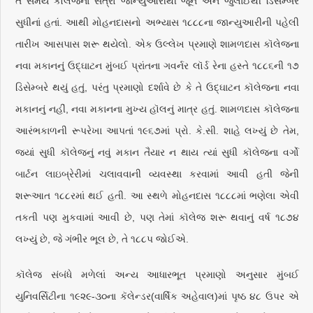
તે સમયે કૉલેજનાં સત્રો જાન્યુઆરીથી જૂન અને જુલાઈથી ડિસેમ્બર
સુધીનાં હતાં. આથી મોહનદાસનો અભ્યાસ ૧૮૮૮ના જાન્યુઆરીની પહેલી
તારીખ આસપાસ શરૂ થયેલો. એક ઉલ્લેખ પ્રમાણે શામળદાસ કૉલેજના
નવા મકાનનું ઉદ્‌ઘાટન મુંબઈ પ્રાંતના ગવર્નર લૉર્ડ રેના હસ્તે ૧૮૮૬ની ૧૭
ડિસેમ્બરે થયું હતું, પરંતુ પ્રમાણો દર્શાવે છે કે તે ઉદ્‌ઘાટન કૉલેજના નવા
મકાનનું નહીં, નવા મકાનના મુખ્ય હૉલનું માત્ર હતું. શામળદાસ કૉલેજના
આરંભકાળની રૂપરેખા આપતાં ૧૯૬૭માં પ્રો. કે.સી. શાહે લખ્યું છે તેમ,
જ્યાં સુધી કૉલેજનું નવું મકાન તૈયાર ન થાય ત્યાં સુધી કૉલેજના વર્ગો
બાર્ટન લાઇબ્રેરીમાં ચલાવવાની વ્યવસ્થા કરવામાં આવી હતી જેની
શરૂઆત ૧૮૮રમાં થઈ હતી. આ સ્થળે મોહનદાસ ૧૮૮૮માં ભણેલા એવી
તકતી પણ મુકવામાં આવી છે, પણ તેમાં કૉલેજ શરૂ થવાનું વર્ષ ૧૮૭૪
લખ્યું છે, જે ગંભીર ભૂલ છે, તે ૧૮૮પ જોઈએ.
કૉલેજ સંબંધે મળેલાં અન્ય આધારભૂત પ્રમાણો અનુસાર મુંબઈ
યુનિવર્સિટીના ૧૯૨૯-૩૦ના કૅલેન્ડર(વાર્ષિક અહેવાલ)માં પૃષ્ઠ ૪૮ ઉપર એ