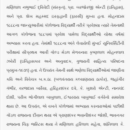
મણિલાલ નભુભાઈ દ્વિવેદી (સંસ્કૃત), પ્રા. બરજોરજી એન્ટી (ઇતિહાસ),
અને પ્રા. શેખ મહમ્મદ ઇસ્ફહાની (ફારસી) મુખ્ય હતા. મોહનદાસ
૧૮૮૮ના જાન્યુઆરીમાં કૉલેજના વિદ્યાર્થી તરીકે પ્રવેશ્યા ત્યારે તેમનાથી
આગળ કૉલેજના ૧૮૮પમાં પ્રવેશ પામેલા વિદ્યાર્થીઓ ચોથા વર્ષમાં
અભ્યાસ કરતા હતા. તેમાંથી ૧૮૮૮ના અંતે લેવાયેલી મુંબઈ યુનિવર્સિટીની
પરીક્ષામાં સૌપ્રથમ આવી ગોલ્ડ મેડલ મેળવનારા કૃષ્ણલાલ મોહનલાલ
ઝવેરી (ઇતિહાસકાર અને અનુવાદક, ગુજરાતી સાહિત્ય પરિષદના
પ્રમુખ-૧૯૩૧) હતા. તે ઉપરાંત તેમની સાથે ભણેલા વિદ્યાર્થીઓમાં જાણીતા
કવિ અને વિવેચક બ.ક.ઠા. (બળવંતરાય કલ્યાણરાય ઠાકોર), જહાંગીર
ગંભીર, વરજદાસ બારૈયા, હરિહરશંકર દવે, કે. ખુશરો એન્ટી, નાનચંદ
દોશી, પરીખ ભોગીલાલ બાબુલાલ, ઈશ્વરરાય બાબુભાઈ વગેરેનો સમાવેશ
થાય છે. આ ઉપરાંત, એ વખતે કૉલેજમાં અભ્યાસ કરનારાઓમાં પછીથી
ગોંડલ રાજ્યના દીવાન થયા એ પ્રાણશંકર ભવાનીશંકર જોશી, ભાવનગર
રાજ્યના ચિફ જસ્ટિસ થયા તે મણિલાલ હરિલાલ મહેતા, શાંતિલાલ કે.