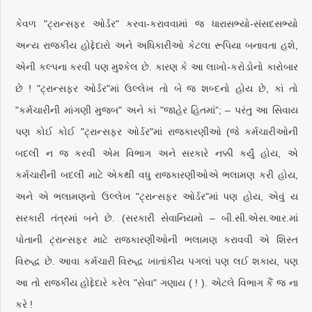
કેવળ "ટ્રાન્સફર ઓર્ડર" કરવા-કરાવવામાં જ ધારાસભ્યો-સંસદસભ્યો
અન્ય રાજકીય હોદ્દેદારો અને અધિકારીઓ કેટલા રૂપિયા બનાવતા હશે,
એની કલ્પના કરવી પણ મુશ્કેલ છે. કારણ કે આ લાખો-કરોડોનો કારોબાર
છે ! "ટ્રાન્સફર ઓર્ડર"માં ઉલ્લેખ તો બે જ શબ્દનો હોય છે, કાં તો
"કર્મચારીની માંગણી મુજબ" અને કાં "જાહેર હિતમાં”; – પરંતુ આ સિવાય
પણ કોઈ કોઈ "ટ્રાન્સફર ઓર્ડર"માં રાજકારણીઓ (જે કર્મચારીઓની
બદલી ન જ કરવી એમ વિભાગ અને સરકારે નક્કી કર્યું હોય, એ
કર્મચારીની બદલી માટે એકથી વધુ રાજકારણીઓએ ભલામણ કરી હોય,
અને એ ભલામણનો ઉલ્લેખ "ટ્રાન્સફર ઓર્ડર"માં પણ હોય, એવું ય
સરકારી તંત્રમાં બને છે. (સરકારી સેવાનિયમો – બી.સી.એસ.આર.માં
પોતાની ટ્રાન્સફર માટે રાજકારણીઓની ભલામણ કરાવવી એ શિસ્ત
વિરુદ્ધ છે. આવા કર્મચારી વિરુદ્ધ ખાતાંકીય પગલાં પણ લઈ શકાય, પણ
આ તો રાજકીય હોદ્દેદારે કરેલ "સેવા" ગણાય ( ! ). એટલે વિભાગ કૈં જ ના
કરે !