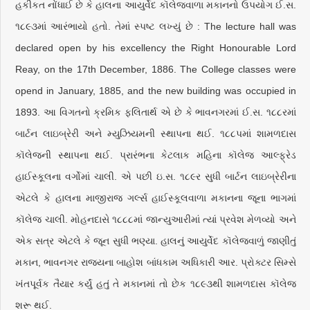
હકીકત નોંધાઈ છે કે હાલના આયુર્વેદ કૉલેજવાળા મકાનનો ઉપયોગ ઈ.સ.
૧૮૯૩માં આરંભાયો હતો. તેમાં સ્પષ્ટ લખ્યું છે : The lecture hall was
declared open by his excellency the Right Honourable Lord
Reay, on the 17th December, 1886. The College classes were
opend in January, 1885, and the new building was occupied in
1893. આ વિગતનો ક્રમિક ફલિતાર્થ એ છે કે ભાવનગરમાં ઈ.સ. ૧૮૮રમાં
બાર્ટન લાઇબ્રેરી અને મ્યુઝિયમની સ્થાપના થઈ. ૧૮૮પમાં શામળદાસ
કૉલેજની સ્થાપના થઈ. પ્રારંભના કેટલાક મહિના કૉલેજ આલ્ફ્રેડ
હાઈસ્કૂલના વર્ગોમાં ચાલી. એ પછી ઇ.સ. ૧૮૯ર સુધી બાર્ટન લાઇબ્રેરીના
એટલે કે હાલના માજીરાજ ગર્લ્સ હાઈસ્કૂલવાળા મકાનના જૂના ભાગમાં
કૉલેજ ચાલી. મોહનદાસે ૧૮૮૮માં જાન્યુઆરીમાં ત્યાં પ્રવેશ મેળવ્યો અને
એક સત્ર એટલે કે જૂન સુધી ભણ્યા. હાલનું આયુર્વેદ કૉલેજવાળું જાણીતું
મકાન, ભાવનગર રાજ્યના બાહોશ બાંધકામ અધિકારી આર. પ્રોક્ટર સિમ્સે
ખંતપૂર્વક તૈયાર કર્યું હતું તે મકાનમાં તો છેક ૧૮૯૩થી શામળદાસ કૉલેજ
શરૂ થઈ.