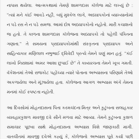
નાપાસ થયેલા. આત્મકથામાં તેમણે શામળદાસ કૉલેજ માટે લખ્યું છે :
‘‘ત્યાં મને કાંઈ આવડે નહીં, બધું મુશ્કેલ લાગે, અધ્યાપકોનાં વ્યાખ્યાનોમાં
ન પડે રસ ને ન પડે સમજ. આમાં દોષ અધ્યાપકોનો નહોતો. મારી કચાશનો
જ હતો. તે કાળના શામળદાસ કૉલેજના અધ્યાપકો તો પહેલી પંક્તિના
ગણાતા.’’ તે સમયના પ્રાધ્યાપકોમાંથી સંસ્કૃતના પ્રાધ્યાપક અને
સાહિત્યકાર મણિલાલ નભુભાઈ દ્વિવેદી પ્રત્યે તેમને ઘણું માન હતું. ‘‘કંઈ
લાખો નિરાશામાં અમર આશા છુપાઈ છે’’ તે કાવ્યરચના તેમને ખૂબ ગમતી.
વૅકેશનમાં તેઓ રાજકોટ પહોંચ્યા ત્યારે પોતાના અભ્યાસના પરિણામે તેઓ
અકળાયેલા અને મૂંઝાયેલા હતા. કૉલેજના આગળ અભ્યાસ અંગે તેમના
મનમાં કોઈ સ્પષ્ટતા નહોતી.
આ દિવસોમાં મોહનદાસના પિતા કરમચંદના મિત્ર અને કુટુંબના સલાહકાર
વ્યવહારકુશળ માવજી દવે સૌને મળવા માટે આવ્યા. તેમને કુટુંબના કુશળ
સમાચાર પૂછવા સાથે મોહનદાસના અભ્યાસ વિશે જાણકારી માગી.
વાતચીતમાં માવજી દવેએ કહ્યું કે, કૉલેજનો અભ્યાસ પૂરો કર્યા પછી