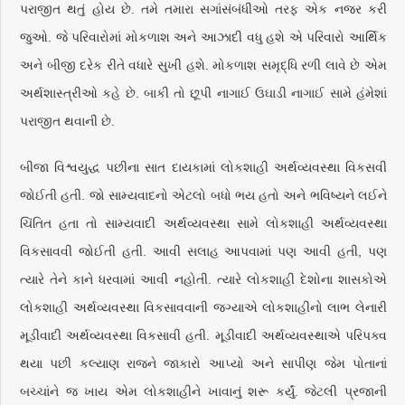
પરાજીત થતું હોય છે. તમે તમારા સગાંસંબંધીઓ તરફ એક નજર કરી
જુઓ. જે પરિવારોમાં મોકળાશ અને આઝાદી વધુ હશે એ પરિવારો આર્થિક
અને બીજી દરેક રીતે વધારે સુખી હશે. મોકળાશ સમૃદ્ધિ રળી લાવે છે એમ
અર્થશાસ્ત્રીઓ કહે છે. બાકી તો છૂપી નાગાઈ ઉઘાડી નાગાઈ સામે હંમેશાં
પરાજીત થવાની છે.
બીજા વિશ્વયુદ્ધ પછીના સાત દાયકામાં લોકશાહી અર્થવ્યવસ્થા વિકસવી
જોઈતી હતી. જો સામ્યવાદનો એટલો બધો ભય હતો અને ભવિષ્યને લઈને
ચિંતિત હતા તો સામ્યવાદી અર્થવ્યવસ્થા સામે લોકશાહી અર્થવ્યવસ્થા
વિકસાવવી જોઈતી હતી. આવી સલાહ આપવામાં પણ આવી હતી, પણ
ત્યારે તેને કાને ધરવામાં આવી નહોતી. ત્યારે લોકશાહી દેશોના શાસકોએ
લોકશાહી અર્થવ્યવસ્થા વિકસાવવાની જગ્યાએ લોકશાહીનો લાભ લેનારી
મૂડીવાદી અર્થવ્યવસ્થા વિકસાવી હતી. મૂડીવાદી અર્થવ્યવસ્થાએ પરિપક્વ
થયા પછી કલ્યાણ રાજને જાકારો આપ્યો અને સાપીણ જેમ પોતાનાં
બચ્ચાંને જ ખાય એમ લોકશાહીને ખાવાનું શરૂ કર્યું. જેટલી પ્રજાની