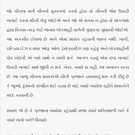
જો ચીનના માર્ગે ચીનનો મુકાબલો કરવો હોય તો ચીનની જેમ ઉઘાડી
નાગાઈ કરતાં શીખી લેવું જોઈએ અને જો એ શક્ય ન હોય તો મોકળાશ
દ્વારા વિકાસ તરફ લઈ જનારા લોકશાહી માર્ગની ગુણવત્તા સુધારવી જોઈએ.
આ અકસીર ઈલાજ છે અને એમાં શાસંક રહેવાની જરૂર નથી. બાકી,
ઇન્ડિયા ઈઝ ધ મધર ઓફ ઓલ ડેમોક્રસીઝ પણ કહેવું અને લોકશાહીની
ઘોર ખોદવી એ બન્ને સાથે ન ચાલી શકે. આગળ કહ્યું એમ છદ્મ નાગાઈ
ઉઘાડી નાગાઈ સામે જીતી ન શકે. નેવર, ક્યારે ય નહીં, આ સનાતન સત્ય
છે. આ બાજુ ચીનના શાસકોએ ચીની પ્રજાને ડરાવવાનું શરૂ કરી દીધું છે
કે જુઓ, દુશ્મનો સંગઠિત થઈ રહ્યા છે માટે તમારે ખામોશ રહીને શાસકોને
મદદ કરવાની છે.
સવાલ એ છે કે પ્રજાના ખામોશ રહેવાથી રાજા વધારે શક્તિશાળી બને કે
વધારે નાગો બને? વિચારો.