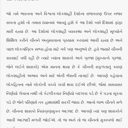
જો તમે ભારતના અને વિશ્વના લોકશાહી દેશોના રાજકારણ ઉપર નજર
રાખતા હશો તો તમારા ધ્યાનમાં આવ્યું હશે કે આ દેશો બન્ને દિશામાં ફાંફા
મારી રહ્યા છે. આ દેશોમાં લોકશાહી વ્યવસ્થા અને લોકશાહી મૂલ્યોને
શિથિલ કરીને ચીનને અનુસરવાના પ્રયાસ કરવામાં આવી રહ્યા છે અને
પાછા લોકતાંત્રિક સભ્ય હોવા માટે ગર્વ પણ અનુભવે છે. હવે જ્યારે ચીનની
સરસાઈ વધી રહી છે ત્યારે ત્યાંના શાસકો અને પ્રજા (મુખ્યત્વે પ્રજા,
જેને લઈને શાસકો) એમ માનતા થયા છે કે ચીનની સફળતાનું કારણ
લોકશાહીનો અભાવ અને મારે એની ભેંસની નાગાઈ છે. આપણે કહેવાતા
લોકહિતના નામે લોકોની વચ્ચે ચર્ચા થવા દઈએ છીએ, જેમાં સમયસર
નિર્ણયો લેવાતા નથી તો કેટલીકવાર નિર્ણયો બદલવા પડે છે કે પડતા મૂકવા
પડે છે જેને પરિણામે તક હાથમાંથી સરકી જાય છે. આનો લાભ ચીનને મળે
છે. ચીનના શાસકો નિયંત્રણમુક્ત આઝાદ છે. આપણે ત્યાં પણ શાસકોને
આવી આઝાદી મળવી જોઈએ. તો જ અને તો જ ચીનનો મુકાબલો થઈ