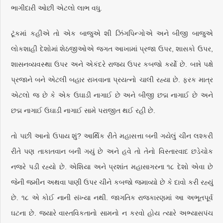
ભાગીદારી ઓછી એટલો લાભ વધુ.
ટૂંકમાં કહીએ તો એક બાજુએ શી ઝિંગપિન્ગોએ અને બીજી બાજુએ
લોકશાહી દેશોમાં શેઠજીઓએ જગત આખામાં પ્રજા ઉપર, શાસકો ઉપર,
શાસનવ્યવસ્થા ઉપર અને એકંદરે રાજ્ય ઉપર કબજો કર્યો છે. બન્ને પક્ષે
પ્રજાને બને એટલી બહાર રાખવાના પ્રયત્નો ચાલી રહ્યા છે. ફરક માત્ર
એટલો જ છે કે એક ઉઘાડી નાગાઈ છે અને બીજી છદ્મ નાગાઈ છે અને
છદ્મ નાગાઈ ઉઘાડી નાગાઈ સામે પરાજીત થઈ રહી છે.
તો પછી આનો ઉપાય શું? આર્થિક રીતે મહાસત્તા બની ગયેલું ચીન લશ્કરી
રીતે પણ તાકાતવાન બની ગયું છે અને હવે તો તેનો વિસ્તારવાદ છડેચોક
નજરે પડી રહ્યો છે. એશિયા અને પ્રશાંત મહાસાગરના ૧૮ દેશો એવા છે
જેની જમીન અથવા પાણી ઉપર ચીને કબજો જમાવ્યો છે કે દાવો કરી રહ્યું
છે. ૧૮ એ કોઈ નાની સંખ્યા નથી. જાગતિક રાજકારણમાં આ અભૂતપૂર્વ
ઘટના છે. જ્યારે વાસ્તવિકતાનો સામનો ન કરવો હોય ત્યારે અભ્યાસપંચ