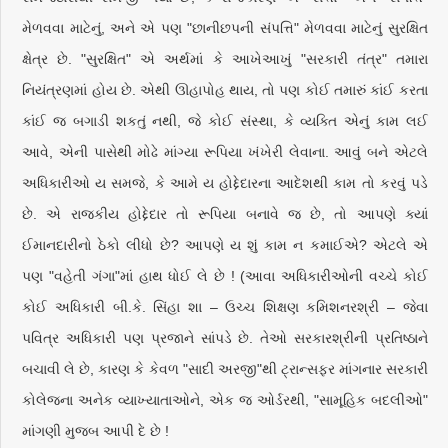
મેળવવા માટેનું, અને એ પણ "છાનીછપની સંપત્તિ" મેળવવા માટેનું સુરક્ષિત
ક્ષેત્ર છે. "સુરક્ષિત" એ અર્થમાં કે આખેઆખું "સરકારી તંત્ર" તમારા
નિયંત્રણમાં હોય છે. એથી ઊહાપોહ થાય, તો પણ કોઈ તમારું કાંઈ કરતા
કાંઈ જ બગાડી શકતું નથી, જે કોઈ સંસ્થા, કે વ્યક્તિ એનું કામ લઈ
આવે, એની પાસેથી મોઢે માંગ્યા રૂપિયા ખંખેરી લેવાના. આવું બને એટલે
અધિકારીઓ ય સમજે, કે આમે ય હોદ્દેદારના આદેશથી કામ તો કરવું પડે
છે. એ રાજકીય હોદ્દેદાર તો રૂપિયા બનાવે જ છે, તો આપણે ક્યાં
ઈમાનદારીનો ઠેકો લીધો છે? આપણે ય શું કામ ન કમાઈએ? એટલે એ
પણ "વહેતી ગંગા"માં હાથ ધોઈ લે છે ! (આવા અધિકારીઓની વચ્ચે કોઈ
કોઈ અધિકારી બી.કે. સિંહા શા – ઉચ્ચ શિક્ષણ કમિશનરશ્રી – જેવા
પવિત્ર અધિકારી પણ પ્રજાને સાંપડે છે. તેઓ સરકારશ્રીની પ્રતિષ્ઠાને
બચાવી લે છે, કારણ કે કેવળ "સાદી અરજી"થી ટ્રાન્સફર માંગનાર સરકારી
કોલેજના અનેક વ્યાખ્યાતાઓને, એક જ ઓર્ડરથી, "સામૂહિક બદલીઓ"
માંગણી મુજબ આપી દે છે !