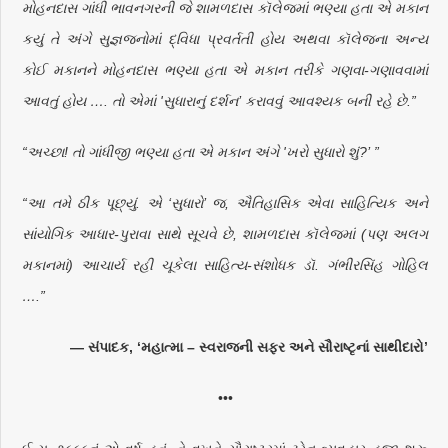
મોહનદાસ ગાંધી ભાવનગરની જે શામળદાસ કૉલેજમાં ભણ્યા હતા એ મકાન
કયું તે અંગે સુજ્ઞજનોમાં દ્વિધા પ્રવર્તતી હોય અથવા કૉલેજના અન્ય
કોઈ મકાનને મોહનદાસ ભણ્યા હતા એ મકાન તરીકે ગણવા-ગણાવવામાં
આવતું હોય …. તો એમાં 'સુધારાનું દર્શન’ કરાવવું આવશ્યક બની રહે છે.”
“અચ્છા! તો ગાંધીજી ભણ્યા હતા એ મકાન અંગે 'ખરો સુધારો શું?’ ”
“આ તમે ઠીક પૂછ્યું. એ ‘સુધારો’ જ, ઐતિહાસિક એવા સાહિત્યિક અને
સાંયોગિક આધાર-પુરાવા સાથે સૂચવે છે, શામળદાસ કૉલેજમાં (પણ અલગ
મકાનમાં) આચાર્ય રહી ચૂકેલા સાહિત્ય-સંશોધક ડૉ. ગંભીરસિંહ ગોહિલ
….”
—
સંપાદક, ‘મહાત્મા – સ્વરાજની સફર અને સૌરાષ્ટૃનાં સાથીદારો’
•••