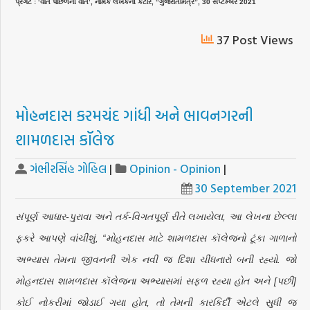
પ્રગટ : ‘વાત પાછળની વાત’, નામક લેખકની કટાર, “ગુજરાતમિત્ર”, 30 સપ્ટેમ્બર 2021
37 Post Views
મોહનદાસ કરમચંદ ગાંધી અને ભાવનગરની
શામળદાસ કૉલેજ
ગંભીરસિંહ ગોહિલ
|
Opinion - Opinion
|
30 September 2021
સંપૂર્ણ આધાર-પુરાવા અને તર્ક-વિગતપૂર્ણ રીતે લખાયેલા, આ લેખના છેલ્લા
ફકરે આપણે વાંચીશું, “મોહનદાસ માટે શામળદાસ કૉલેજનો ટૂંકા ગાળાનો
અભ્યાસ તેમના જીવનની એક નવી જ દિશા ચીંધનારો બની રહ્યો. જો
મોહનદાસ શામળદાસ કૉલેજના અભ્યાસમાં સફળ રહ્યા હોત અને [પછી]
કોઈ નોકરીમાં જોડાઈ ગયા હોત, તો તેમની કારકિર્દી એટલે સુધી જ