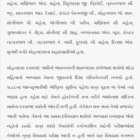
મહેતા, મણિલાલ એચ. મહેતા, વિઠ્ઠલદાસ જી. ત્રિવેદી, ત્રંબકલાલ સી.
ભટ્ટ, સાકરલાલ આર. દેસાઈ, ડૉક્ટર પેસ્તનજી બી., મોહનલાલ જે. મારૂ,
મોતીલાલ પી. મહેતા, ભોગીલાલ બી. પરીખ, મણિલાલ સી. મહેતા,
ગુલાબશંકર કે. વૈદ્ય, મોતીચંદ સી. શાહ, બળવંતરાય એચ. બૂચ, ડૉક્ટર
નટવરલાલ બી., નટવરલાલ કે. ગામી, ફૂલચંદ બી. મહેતા, દિનશા એમ.
મુનશી વગેરે મોહનદાસના સહાધ્યાયીઓ હતા.
મોહનદાસ કરમચંદ ગાંધીનો ભાવનગરની શામળદાસ કૉલેજમાં થયેલો થોડા
મહિનાનો અભ્યાસ તેમના જીવનનો દિશા પરિવર્તનકારી તબક્કો હતો.
૧૮૮૮ના જાન્યુઆરીથી એપ્રિલ સુધીના પહેલા સત્ર પૂરતા જ તેઓ ત્યાં
ભણ્યા હતા. રહેવા માટે તેમને હોસ્ટેલની રૂમ તરીકે જશોનાથ મંદિરના
સામેના દરવાજા પાસેની ઓરડી મળી હતી. વૅકેશન શરૂ થતાં તેઓ રાજકોટ
આવી ગયેલા. તેમનો આ સમય દરિમયાન થયેલો અભ્યાસ વખાણવા જેવો
નહોતો રહ્યો. સત્ર મધ્યે લેવાયેલી સ્કોલરશિપ માટેની પરીક્ષાઓમાં
તેઓએ ત્રણ વિષયમાં પરીક્ષા આપી ન હતી અને ચાર વિષયમાં લગભગ