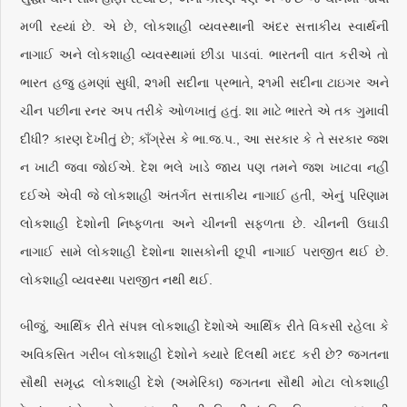
મળી રહ્યાં છે. એ છે, લોકશાહી વ્યવસ્થાની અંદર સત્તાકીય સ્વાર્થની
નાગાઈ અને લોકશાહી વ્યવસ્થામાં છીંડા પાડવાં. ભારતની વાત કરીએ તો
ભારત હજુ હમણાં સુધી, ૨૧મી સદીના પ્રભાતે, ૨૧મી સદીના ટાઇગર અને
ચીન પછીના રનર અપ તરીકે ઓળખાતું હતું. શા માટે ભારતે એ તક ગુમાવી
દીધી? કારણ દેખીતું છે; કાઁગ્રેસ કે ભા.જ.પ., આ સરકાર કે તે સરકાર જશ
ન ખાટી જવા જોઈએ. દેશ ભલે ખાડે જાય પણ તમને જશ ખાટવા નહીં
દઈએ એવી જે લોકશાહી અંતર્ગત સત્તાકીય નાગાઈ હતી, એનું પરિણામ
લોકશાહી દેશોની નિષ્ફળતા અને ચીનની સફળતા છે. ચીનની ઉઘાડી
નાગાઈ સામે લોકશાહી દેશોના શાસકોની છૂપી નાગાઈ પરાજીત થઈ છે.
લોકશાહી વ્યવસ્થા પરાજીત નથી થઈ.
બીજું, આર્થિક રીતે સંપન્ન લોકશાહી દેશોએ આર્થિક રીતે વિકસી રહેલા કે
અવિકસિત ગરીબ લોકશાહી દેશોને ક્યારે દિલથી મદદ કરી છે? જગતના
સૌથી સમૃદ્ધ લોકશાહી દેશે (અમેરિકા) જગતના સૌથી મોટા લોકશાહી