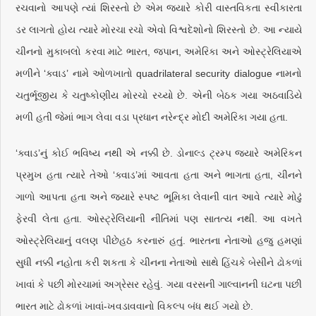
રચવાનો આપણે ત્યાં શિરસ્તો છે એમ જ્યારે કોરી વાસ્તવિકતા સ્વીકારતા
ડર લાગતો હોય ત્યારે મોરચા રચો એવો વિશ્વદેશોનો શિરસ્તો છે. આ ન્યાયે
ચીનનો મુકાબલો કરવા માટે ભારત, જપાન, અમેરિકા અને ઓસ્ટ્રેલિયાએ
મળીને ‘ક્વાડ’ નામે ઓળખાતો quadrilateral security dialogue નામનો
ચતુર્ભૂજીય કે ચતુષ્કોણીય મોરચો રચ્યો છે. એની બેઠક ગયા અઠવાડિયે
મળી હતી જેમાં ભાગ લેવા વડા પ્રધાન નરેન્દ્ર મોદી અમેરિકા ગયા હતા.
‘ક્વાડ’નું કોઈ ભવિષ્ય નથી એ નક્કી છે. ડોનાલ્ડ ટ્રમ્પ જ્યારે અમેરિકન
પ્રમુખ હતા ત્યારે તેઓ ‘ક્વાડ’માં આવતા હતા અને ભાગતા હતા, ચીનને
ગાળો આપતા હતા અને જ્યારે સ્પષ્ટ ભૂમિકા લેવાની વાત આવે ત્યારે મોઢું
ફેરવી લેતા હતા. ઓસ્ટ્રેલિયાની નીતિમાં પણ સાતત્ય નથી. આ વખતે
ઓસ્ટ્રેલિયાનું વલણ પીછેહઠ કરનારું હતું. ભારતના નેતાઓ હજુ હમણાં
સુધી નક્કી નહોતા કરી શકતા કે ચીનના નેતાઓ સાથે હિંચકે બેસીને ઢોકળાં
ખાવાં કે પછી મોરચામાં અગ્રેસર રહેવું. ગયા વરસની ગાલ્વાનની ઘટના પછી
ભારત માટે ઢોકળાં ખાવાં-ખવડાવવાનો વિકલ્પ બંધ થઈ ગયો છે.