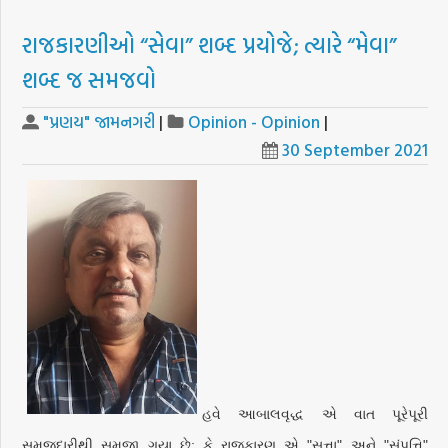
રાજકારણીઓ “સેવા” શબ્દ પ્રયોજે; ત્યારે “મેવા”
શબ્દ જ સમજવો
"પ્રણય" જામનગરી
|
Opinion - Opinion
|
30 September 2021
હવે આબાલવૃદ્ધ એ વાત પૂરેપૂરી
સમજદારીથી સમજી ગયા છે; કે રાજકારણ એ "સત્તા" અને "સંપત્તિ"