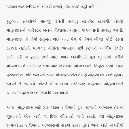
‘પચાસ સાઠ રૂપિયાની નોકરી મળશે, દીવાનપદ નહીં મળે.’
કુટુંબના સભ્યોએ માવજી દવેની સલાહ માનભેર સાંભળી. તેમણે
મોહનદાસને બારિસ્ટર બનવા વિલાયત ભણવા મોકલવાની સલાહ આપી.
મોહનદાસ તો તેમાં સહમત થઈ ગયા કેમ કે તેમને બીજો કોઈ રસ્તો
સૂઝતો નહોતો. કરમચંદ ગાંધીના અવસાન પછી કુટુંબની આર્થિક સ્થિતિ
સારી રહી ન હતી. છતાં મોટા ભાઈ લક્ષ્મીદાસે પૂરા પ્રયત્નો કરીને
મોહનદાસને બારિસ્ટર થવા માટે વિલાયત મોકલવાનો નિર્ણય કર્યો. ઘણા
પ્રયત્નોના અંતે જોઈતી રકમ એકત્ર કરીને તેમણે મોહનદાસ સાથે મુંબઈ
જઈને તે જ વર્ષે એટલે કે ૧૮૮૮ના સપ્ટેમ્બર મહિનામાં મોહનદાસને
આગબોટ દ્વારા લંડન જવા વિદાય આપી.
આમ, મોહનદાસ માટે શામળદાસ કૉલેજનો ટૂંકા ગાળાનો અભ્યાસ તેમના
જીવનની એક નવી જ દિશા ચીંધનારો બની રહ્યો. જો મોહનદાસ
શામળદાસ કૉલેજના અભ્યાસમાં સફળ રહ્યા હોત અને કોઈ નોકરીમાં