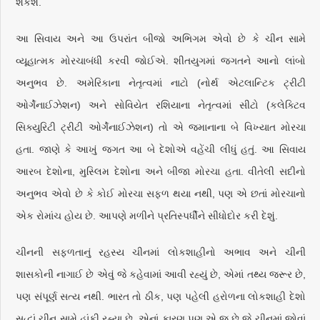
શકશે.
આ સિવાય અને આ ઉપરાંત બીજો અભિગમ એવો છે કે ચીન સામે
વ્યૂહાત્મક મોરચાબંધી કરવી જોઈએ. શીતયુગમાં જગતને આનો લાંબો
અનુભવ છે. અમેરિકાના નેતૃત્વમાં નાટો (નોર્થ એટલાન્ટિક ટ્રીટી
ઓર્ગેનાઈઝેશન) અને સોવિયેત રશિયાના નેતૃત્વમાં સીટો (કલેક્ટિવ
સિક્યુરિટી ટ્રીટી ઓર્ગેનાઈઝેશન) તો એ જમાનાના બે વિખ્યાત મોરચા
હતા. જાણે કે આખું જગત આ બે દેશોએ વહેંચી લીધું હતું. આ સિવાય
આરબ દેશોના, મુસ્લિમ દેશોના અને બીજા મોરચા હતા. વીતેલી સદીનો
અનુભવ એવો છે કે કોઈ મોરચા સફળ થયા નથી, પણ એ છતાં મોરચાનો
એક રોમાંચ હોય છે. આપણે મળીને પ્રતિસ્પર્ધીને સીધોદોર કરી દેશું.
ચીનની સફળતાનું રહસ્ય ચીનમાં લોકશાહીનો અભાવ અને ચીની
શાસકોની નાગાઈ છે એવું જે કહેવામાં આવી રહ્યું છે, એમાં તથ્ય જરૂર છે,
પણ સંપૂર્ણ સત્ય નથી. ભારત તો ઠીક, પણ પહેલી હરોળના લોકશાહી દેશો
સુદ્ધાં ચીન સામે હાંફી રહ્યા છે, એનાં કારણ પણ એ જ છે જે ચીનમાં જોવાં