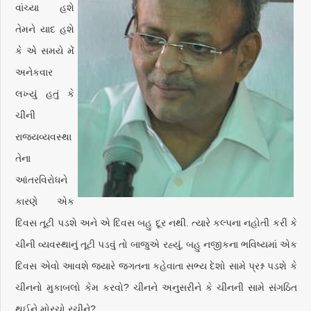
વાંચ્યા હશે
તેમને યાદ હશે
કે એ સમયે મેં
અનેકવાર
લખ્યું હતું કે
ચીની
રાજ્યવ્યવસ્થા
તેના
આંતરવિરોધને
કારણે એક
દિવસ તૂટી પડશે અને એ દિવસ બહુ દૂર નથી. ત્યારે કલ્પના નહોતી કરી કે
ચીની વ્યવસ્થાનું તૂટી પડવું તો બાજુએ રહ્યું, બહુ નજીકના ભવિષ્યમાં એક
દિવસ એવો આવશે જ્યારે જગતના કહેવાતા સભ્ય દેશો સામે પ્રશ્ન પડશે કે
ચીનનો મુકાબલો કેમ કરવો? ચીનને અનુસરીને કે ચીનની સામે સંગઠિત
થઈને મોરચો રચીને?