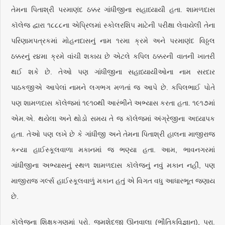
તેમના પિતાશ્રી પરમાણંદ ઠક્કર ગાંધીજીના સહાધ્યાયી હતા. શામળદાસ
કૉલેજ દ્વારા ૧૮૮૮ના એપ્રિલમાં સ્કોલરશિપ માટેની પરીક્ષા લેવાયેલી તેના
પરિણામપત્રકમાં મોહનદાસનું નામ ૧રમા ક્રમે અને પરમાણંદ વિઠ્ઠલ
ઠક્કરનું ર૪મા ક્રમે વાંચી શકાય છે એટલે કપિલ ઠક્કરની વાતની ખાતરી
થઈ શકે છે. તેઓ પણ ગાંધીજીના સહાધ્યાયીઓના નામ સરદાર
પાઠકજીએ આપેલાં નામને લગભગ મળતાં જ આપે છે. કપિલભાઈ પોતે
પણ શામળદાસ કૉલેજમાં ૧૯૧૦થી આરંભીને અભ્યાસ કરતા હતા. ૧૯૧૭માં
એમ.એ. થયેલા અને થોડો સમય તે જ કૉલેજમાં અંગ્રેજીના અધ્યાપક
હતા. તેઓ પણ લખે છે કે ગાંધીજી અને તેમના પિતાશ્રી હાલના માજીરાજ
કન્યા હાઈસ્કૂલવાળા મકાનમાં જ ભણ્યા હતા. આમ, ભાવનગરમાં
ગાંધીજીના અભ્યાસનું સ્થળ શામળદાસ કૉલેજનું નવું મકાન નહીં, પણ
માજીરાજ ગર્લ્સ હાઈસ્કૂલવાળું મકાન હતું એ વિગત વધુ આધારભૂત જણાય
છે.
કૉલેજના શિક્ષકગણમાં પ્રો. જમશેદજી ઊનવાલા (ભૌતિકવિજ્ઞાન), પ્રા.