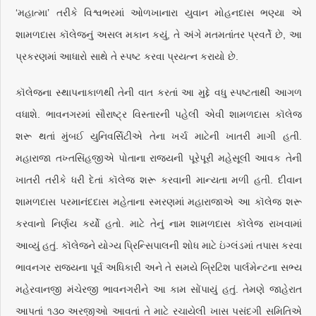
‘મહાત્મા’ તરીકે વિશ્વભરમાં ઓળખાનારા યુવાન મોહનદાસ ભણ્યા એ
શામળદાસ કૉલેજનું અસલ મકાન કયું, તે અંગે મતમતાંતર પ્રવર્તે છે, આ
પ્રકરણમાં આધારો સાથે તે સ્પષ્ટ કરવા પ્રયત્ન કરાયો છે.
કૉલેજના સ્થાપનાકાળથી તેની વાત કરતાં આ મુદ્દે વધુ સ્પષ્ટતાથી આગળ
વધાશે. ભાવનગરમાં સૌરાષ્ટ્ર વિસ્તારની પહેલી એવી શામળદાસ કૉલેજ
શરૂ થતાં મુંબઈ યુનિવર્સિટીએ તેના ખર્ચ માટેની ખાતરી માગી હતી.
મહારાજા તખ્તસિંહજીએ પોતાના રાજ્યની પૂરેપૂરી મહેસૂલી આવક તેની
ખાતરી તરીકે ધરી દેતાં કૉલેજ શરૂ કરવાની માન્યતા મળી હતી. દીવાન
શામળદાસ પરમાનંદદાસ મહેતાના સ્મરણમાં મહારાજાએ આ કૉલેજ શરૂ
કરવાનો નિર્ણય કર્યો હતો. માટે તેનું નામ શામળદાસ કૉલેજ રાખવામાં
આવ્યું હતું. કૉલેજને યોગ્ય પ્રિન્સિપાલની શોધ માટે ઇંગ્લંડમાં તપાસ કરવા
ભાવનગર રાજ્યના પૂર્વ અધિકારી અને તે સમયે બ્રિટિશ પાર્લમેન્ટના સભ્ય
મહેરવાનજી મંચેરજી ભાવનગરીને આ કામ સોંપાયું હતું. તેમણે જાહેરાત
આપતાં ૧૩૦ અરજીઓ આવતાં તે માટે રચાયેલી ખાસ પસંદગી સમિતિએ