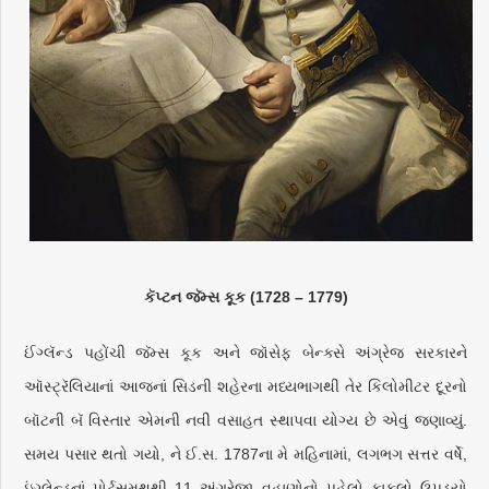
કૅપ્ટન જૅમ્સ કૂક (1728 – 1779)
ઈંગ્લૅન્ડ પહોંચી જૅમ્સ કૂક અને જૉસેફ બેન્ક્સે અંગ્રેજ સરકારને
ઑસ્ટ્રૅલિયાનાં આજનાં સિડની શહેરના મધ્યભાગથી તેર કિલોમીટર દૂરનો
બૉટની બૅ વિસ્તાર એમની નવી વસાહત સ્થાપવા યોગ્ય છે એવું જણાવ્યું.
સમય પસાર થતો ગયો, ને ઈ.સ. 1787ના મે મહિનામાં, લગભગ સત્તર વર્ષે,
ઇંગ્લેન્ડનાં પોર્ટ્સમથથી 11 અંગ્રેજી વહાણોનો પહેલો કાફલો ઉપડ્યો