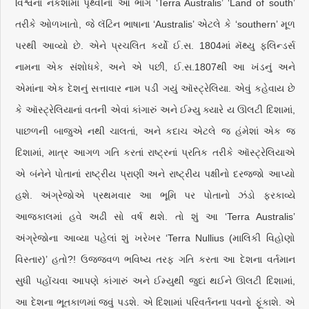
વિશ્વના નકશામાં પૃથ્વીનો આ ભાગ ‘Terra Australis’ ‘Land of south’
તરીકે ઓળખાતો, જે લૅટિન ભાષાના ‘Australis’ એટલે કે ‘southern’ મૂળ
પરથી આવ્યો છે. એને પ્રચલિત કર્યો ઈ.સ. 1804માં મૅથ્યુ ફલિન્ડર્સ
નામના એક સંશોધકે, અને એ પછી, ઈ.સ.1807થી આ ખંડનું અને
એમાંના એક દેશનું સત્તાવાર નામ પડી ગયું ઑસ્ટ્રેલિયા. એવું કહેવાય છે
કે ઑસ્ટ્રેલિયાનાં વતની એવાં કાંગારું અને ઈમ્યુ ક્યારે ય ઊલટી દિશામાં,
પાછળની બાજુએ નથી ચાલતાં, અને કદાચ એટલે જ હંમેશાં એક જ
દિશામાં, માત્ર આગળ ગતિ કરતાં રાષ્ટ્રનાં પ્રતિક તરીકે ઑસ્ટ્રેલિયાએ
એ બંનેને પોતાનાં રાષ્ટ્રીય પ્રાણી અને રાષ્ટ્રીય પક્ષીનો દરજ્જો આપ્યો
હશે. અંગ્રેજોએ પ્રથમવાર આ ભૂમિ પર પોતાનો ઝંડો ફરકાવ્યે
આજકાલમાં હવે અઢી સો વર્ષ થશે. તો શું આ ‘Terra Australis’
અંગ્રેજોના આવ્યા પહેલાં શું ખરેખર ‘Terra Nullius (માલિકી વિહોણો
વિસ્તાર)’ હતો?! ઉજ્જવળ ભવિષ્ય તરફ ગતિ કરતા આ દેશના વર્તમાન
સુધી પહોંચવા આપણે કાંગારું અને ઈમ્યુથી જુદાં થઈને ઊલટી દિશામાં,
આ દેશના ભૂતકાળમાં જવું પડશે. એ દિશામાં પરિવર્તનના પવનો ફૂંકાશે. એ