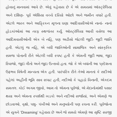
હોવાનું માનવામાં આવે છે. એવું કહેવાય છે કે એ સમયમાં ઑસ્ટ્રેલિયા
અને દક્ષિણ- પૂર્વ ઍશિયા વચ્ચે દરિયો ઓછો અને જમીન વધારે હતી.
એટલે ભારત અને આફ્રિકન મૂળના ઘણા આદિવાસીઓએ નાનાં- નાનાં
હોડકાંઓમાં આ તરફ સ્થળાંતર કર્યું. ઑસ્ટ્રૅલિયા આવી વસેલા આ
આદિમવાસીઓની એક બે નહિ, પણ અઢીસો જેટલી જુદી- જુદી જાતિ
હતી. એટલું જ નહિ, એ બધી જાતિઓની સામાજિક અને સાંસ્કૃતિક
સમજ પોતાની રીતે એટલી બધી સ્પષ્ટ હતી કે એમની જુદી ભાષા, જુદા
રિવાજો, જુદાં ગીતો અને જુદા ઉત્સવો હતા. જો કે એ બધાંની આ પ્રદેશના
ઉદ્દભવ વિષેની માન્યતા એક હતી. પારંપરિક રીતે તેઓ માનતાં કે સદીઓ
પહેલાં અહીંની ભૂમિ સાવ સપાટ હતી, નદીઓ કે પહાડો વિનાની, એકદમ
સમતલ. કોઈ અગમ જીવો, આમ તો એમના પૂર્વજો, એ મેદાનોમાંથી પસાર
થયા અને એમના સ્પર્શથી ખડકો અને નદીઓ સર્જાયાં, અને એમણે જ
છોડવાઓ, વૃક્ષો, પશુ- પંખીઓ અને મનુષ્યોની પણ રચના કરી. પૂર્વજોના
એ યુગને ‘Dreaming’ કહેવાય છે અને જે સમયે એમણે આ સૃષ્ટિ સરજી