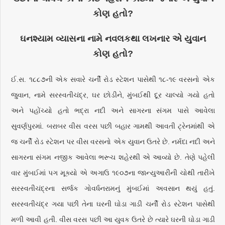
કોણ હતો?
ઘનશ્યામ વ્યાસના નામે નવલકથા લખનાર એ યુવાન
કોણ હતો?
ઈ.સ. ૧૮૮૭ની એક સવારે ચર્ની રોડ સ્ટેશન પાસેથી ૧૮-૧૯ વરસનો એક
જુવાન, નામે સરસ્વતીચંદ્ર, ઘર છોડીને, મુંબઈથી દૂર ચાલ્યો ગયો હતો
અને પહોંચ્યો હતો ભદ્રા નદી અને સાગરના સંગમ પાસે આવેલા
સુવર્ણપુરમાં. બરાબર વીસ વરસ પછી બહાર ગામથી આવતી ટ્રેનમાંથી એ
જ ચર્ની રોડ સ્ટેશન પર વીસ વરસનો એક યુવાન ઉતરે છે. નર્મદા નદી અને
સાગરના સંગમ નજીક આવેલા ભરૂચ શહેરથી એ આવ્યો છે. તેણે પહેલી
વાર મુંબઈમાં પગ મૂક્યો એ અગાઉ ૧૯૦૭ના જાન્યુઆરીની ચોથી તારીખે
સરસ્વતીચંદ્રના સર્જક ગોવર્ધનરામનું મુંબઈમાં અવસાન થયું હતું.
સરસ્વતીચંદ્ર ગયા પછી તેના ઘરની ઘોડા ગાડી ચર્ની રોડ સ્ટેશન પાસેથી
મળી આવી હતી. વીસ વરસ પછી આ યુવક ઉતરે છે ત્યારે ઘરની ઘોડા ગાડી