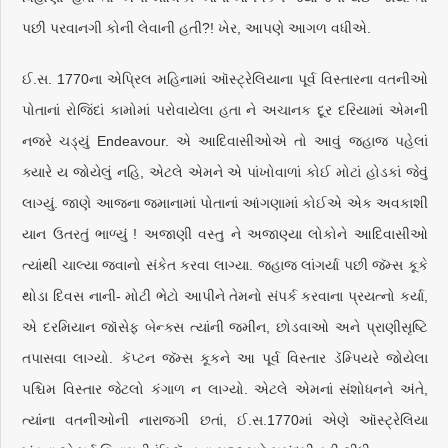
પછી પરવાનગી કોની લેવાની હતી?! ખેર, આપણે આગળ વધીએ.
ઈ.સ. 1770ના એપ્રિલ મહિનામાં ઑસ્ટ્રેલિયાના પૂર્વ વિસ્તારના વતનીઓ
પોતાનાં રોજિંદાં કામોમાં પરોવાયેલા હતા ને અચાનક દૂર દરિયામાં એમની
નજરે ચડ્યું Endeavour. એ આદિવાસીઓએ તો આવું જહાજ પહેલાં
ક્યારે ય જોયેલું નહિ, એટલે એમને એ પાંખોવાળાં કોઈ મોટાં હોડકાં જેવું
લાગ્યું. જાણે આજના જમાનામાં પોતાનાં આંગણામાં કોઈએ એક અવકાશી
યાન ઉતરતું ભાળ્યું ! અજાણી વસ્તુ ને અજાણ્યા લોકોને આદિવાસીઓ
ત્યાંથી ચાલ્યા જવાનો સંકેત કરવા લાગ્યા. જહાજ લાંગર્યા પછી જૅમ્સ કૂકે
થોડા દિવસ નાની- મોટી ભેટો આપીને તેમનો સંપર્ક કરવાના પ્રયત્નો કર્યા,
એ દરમિયાન જૉસેફ બેન્ક્સ ત્યાંની જમીન, છોડવાઓ અને પ્રાણીસૃષ્ટિ
તપાસવા લાગ્યો. કૅપ્ટન જૅમ્સ કૂકને આ પૂર્વ વિસ્તાર ડૅમ્પિયરે જોયેલા
પશ્ચિમ વિસ્તાર જેટલો કંગાળ ન લાગ્યો. એટલે એમનાં સંશોધનને અંતે,
ત્યાંના વતનીઓની નારાજગી છતાં, ઈ.સ.1770માં એણે ઑસ્ટ્રેલિયા