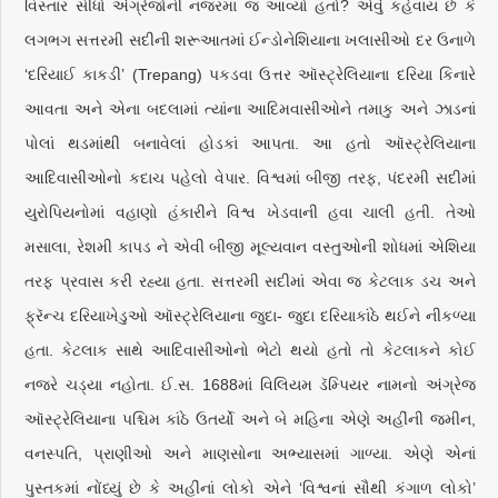
વિસ્તાર સીધો અંગ્રેજોની નજરમાં જ આવ્યો હતો? એવું કહેવાય છે કે
લગભગ સત્તરમી સદીની શરૂઆતમાં ઈન્ડોનેશિયાના ખલાસીઓ દર ઉનાળે
‘દરિયાઈ કાકડી’ (Trepang) પકડવા ઉત્તર ઑસ્ટ્રેલિયાના દરિયા કિનારે
આવતા અને એના બદલામાં ત્યાંના આદિમવાસીઓને તમાકુ અને ઝાડનાં
પોલાં થડમાંથી બનાવેલાં હોડકાં આપતા. આ હતો ઑસ્ટ્રેલિયાના
આદિવાસીઓનો કદાચ પહેલો વેપાર. વિશ્વમાં બીજી તરફ, પંદરમી સદીમાં
યુરોપિયનોમાં વહાણો હંકારીને વિશ્વ ખેડવાની હવા ચાલી હતી. તેઓ
મસાલા, રેશમી કાપડ ને એવી બીજી મૂલ્યવાન વસ્તુઓની શોધમાં એશિયા
તરફ પ્રવાસ કરી રહ્યા હતા. સત્તરમી સદીમાં એવા જ કેટલાક ડચ અને
ફ્રૅન્ચ દરિયાખેડુઓ ઑસ્ટ્રેલિયાના જુદા- જુદા દરિયાકાંઠે થઈને નીકળ્યા
હતા. કેટલાક સાથે આદિવાસીઓનો ભેટો થયો હતો તો કેટલાકને કોઈ
નજરે ચડ્યા નહોતા. ઈ.સ. 1688માં વિલિયમ ડૅમ્પિયર નામનો અંગ્રેજ
ઑસ્ટ્રેલિયાના પશ્ચિમ કાંઠે ઉતર્યો અને બે મહિના એણે અહીંની જમીન,
વનસ્પતિ, પ્રાણીઓ અને માણસોના અભ્યાસમાં ગાળ્યા. એણે એનાં
પુસ્તકમાં નોંધ્યું છે કે અહીંનાં લોકો એને ‘વિશ્વનાં સૌથી કંગાળ લોકો’