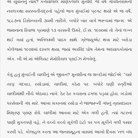
એ યુવાનનું નામ? કનૈયાલાલ માણેકલાલ મુનશી. જે વર્ષે ગોવર્ધનરામની
નવલકથા સરસ્વતીચંદ્રનો પહેલો ભાગ મુંબઈમાં પ્રગટ થયો એ જ વર્ષે,
૧૮૮૭ના ડિસેમ્બરની ૩૦મી તારીખે, બપોરે બાર વાગે ભરૂચમાં જન્મ. એ
જમાનાના રિવાજ પ્રમાણે ૧૩ વરસની ઉંમરે, ઈ.સ. ૧૯૦૦માં તો તેનાં લગ્ન
થઈ ગયાં હતાં, અતિલક્ષ્મી પાઠક સાથે. ગ્રેજ્યુએટ થવા માટે બરોડા
કોલેજમાં ૧૯૦૨માં દાખલ થયા, જ્યાં અરવિંદ ઘોષ તેમના અધ્યાપકોમાંના
એક. બી.એ.માં એલિયટ મેમોરિયલ પ્રાઈઝ મેળવેલું.
કેવું હતું મુંબઈની ચાલીનું એ જીવન? મુનશીના જ શબ્દોમાં જોઈએ: “ચારે
તરફ ગંદવાડ, રસોડામાં, ચાલીમાં, કઠેરા પર. બપોરે ઘણી સ્ત્રીઓ
ચાલીમાંથી નીચે એઠવાડ નાખે. ઠેર ઠેર કચરાના ઢગલા પડ્યા હોય. ખંડોમાં
પરસેવાની ગંધ મારે. આખા મકાનમાં રસોડા ને જાજરૂની ગંધનું ત્રાસદાયક
મિશ્રણ પ્રાણ રોધે. ચાલીમાં આવવા માટે એક ગલી હતી. ત્યાં ગટરનાં
પાણી મુક્તપણે વહે, ને વચ્ચે વચ્ચે મૂકેલી ઇંટો પર પગ મૂકીને ગલી પસાર
કરવી પડે. કોલાહલ કરતા આ જનસમૂહના વાસમાં આખો દિવસ ‘નળ બંધ