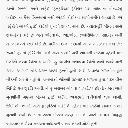
કાળો ઝભ્ભો અને સફેદ ‘ફરફરિયાં’ (કોલર પર બાંધવાના બેન્ડઝ)
ખરીદવાના પૈસા ખિસ્સામાં નથી એટલે કોઈકનાં માગીતાગીને લાવ્યા છે. એ
પહેરીને બોમ્બે હાઈ કોર્ટમાં મુનશી દાખલ થાય છે, ન્યાયમૂર્તિ બીમન સાથે
શેક-હેન્ડ કરે છે અને એડવોકેટ ઓ.એસ. (ઓરિજિનલ સાઈડ) બની
તેમની વચ્ચે જઈ બેસે છે. પછીથી છેક ૧૯૬૨માં એ અંગે મુનશી લખે છે :
‘જાણે ડૂબતો હોઉં તેવો મને ભાસ થયો.’ પછી થાણાની કોર્ટમાં પહેલી વાર
દલીલો કરવા ઊભા થાય છે. ‘હું અપીલ ચલાવવા ઊભો થયો ત્યારે મારી
આંખ આગાળ કોર્ટ ચક્કર ચક્કર ફરતી હતી. મારો અવાજ ગળાની બહાર
નીકળી શકતો નહોતો. કાનમાં તો જોરથી ઘંટનાદ સંભળાતા હતા. પંદર-વીસ
મિનિટે મને શુદ્ધિ આવી, ને હું બરાબર બોલવા લાગ્યો.’ પછી તો વખત જતાં
મુનશીની ગણના બોમ્બે હાઈ કોર્ટના અગ્રણી વકીલોમાં થવા લાગી.
ઊછીનો ઝબ્બો અને ફરફરિયાં પહેરીને પહેલી વાર કોર્ટમાં દાખલ થનાર
મુનશી લખે છે : ‘૧૯૨૨ના છેલ્લા ત્રણ માસની મારી આવક વિશુદ્ધ
બ્રાહ્મણને રૌરવ નરકના અધિકારી બનાવે તેટલી મોટી હતી.’