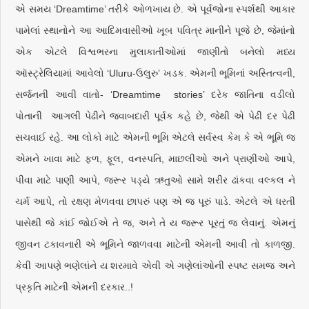
એ સમય ‘Dreamtime’ તરીકે ઓળખાય છે. એ પૂર્વજોના સ્પર્શથી આકાર
પામેલાં સ્થાનોને આ આદિમવાસીઓ ખૂબ પવિત્ર માનીને પૂજે છે, જેમાંનો
એક એટલે વિશ્વભરના મુલાકાતીઓમાં જાણીતો બનેલો મધ્ય
ઑસ્ટ્રેલિયામાં આવેલો ‘Uluru-ઉલુરુ’ ખડક. એમની ભૂમિનાં અસ્તિત્વની,
સર્જનની આવી વાતો- ‘Dreamtime stories’ દરેક જાતિના વડીલો
પોતાની આગલી પેઢીને જવાબદારી પૂર્વક કહે છે, જેથી એ પેઢી દર પેઢી
સચવાઈ રહે. આ લોકો માટે એમની ભૂમિ એટલે સર્વસ્વ કેમ કે એ ભૂમિ જ
એમને ખાવા માટે ફળ, ફૂલ, વનસ્પતિ, માછલીઓ અને પ્રાણીઓ આપે,
પીવા માટે પાણી આપે, જરૂર પડ્યે ઋતુઓ સામે શરીર ઢાંકવા વલ્કલ ને
ચર્મ આપે, તો રક્ષણ મેળવવા છાપરું પણ એ જ પૂરું પાડે. એટલે એ ધરતી
પાસેથી જે કાંઈ જોઈએ તે જ, અને તે ય જરૂર પૂરતું જ લેવાનું. એમનું
જીવન ટકાવનારી એ ભૂમિને જાળવવા માટેની એમની આવી તો કાળજી.
કેવી આપણે ભણેલાંને ય શરમાવે એવી એ ગણેલાંઓની સ્પષ્ટ સમજ અને
પ્રકૃતિ માટેની એમની દરકાર..!