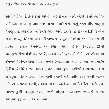
ન્યુ સાઉથ વૅલ્સની ધરતી પર પગ મૂક્યો.
સૌથી પહેલાં તો સિડનીમાં એમણે બોટની બૅને બદલે એની ઉત્તરે આવેલા
પૉર્ટ જૅક્સન પાસેનું એક સ્થળ વસવાટ માટે પસંદ કર્યું, જ્યાં મીઠાં પાણીનું
ઝરણું હતું. ત્યાં રહેતી ગાડિગલ જાતિ એને વૉરાને કહેતી અને ફિલિપે એને
નામ આપ્યું સિડની કૉવ. વિશ્વભરના સહેલાણીઓમાં જાણીતા સિડની
હાર્બરની દક્ષિણે આવેલાં એ સ્થાન પર ઈ.સ. 1788ની 26મી
જાન્યુઆરીએ ફિલિપે ગ્રેટ બ્રિટનનો ઝંડો ફરકાવી દીધો. ત્યારથી જ એ
દિવસને ‘ઑસ્ટ્રેલિયા દિવસ’ તરીકે ઉજવવામાં આવે છે. ત્યાં આવતાંવેંત
ફિલિપે નિર્ધારિત આયોજન મુજબ બધા પુરુષ કેદીઓને શ્રમનાં કામે
લગાડ્યા; જેમ કે ઝાડ – પાન કાપી મકાનો માટે જમીન સાફ કરવી, જરૂર
પડે ત્યાં સમથળ કરવી, મકાનો બાંધવાં, ખેતી માટે જમીન તૈયાર કરી ફળ,
શાકભાજીની વાવણી કરવી, અને મહિલા કેદીઓએ આવેલાં અન્ય
અંગ્રેજ કુટુંબોનાં ઘરકામ કરવાં.