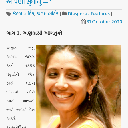
આપણા સુધીનું — 1
જેલમ હાર્દિક
,
જેલમ હાર્દિક
|
Diaspora - Features
|
31 October 2020
ભાગ 1. અણધાર્યા આગંતુકો
અફાટ રણ,
અગાધ જંગલ
અને પડછંદ
પહાડોને એક
સાથે લઈને
દરિયાને ખોળે
રમતો આજનો
ભર્યો ભાદર્યો દેશ
એટલે
ઑસ્ટ્રેલિયા.