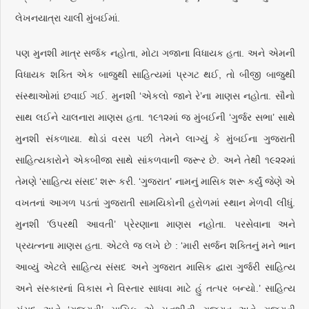
લેખનયાત્રા ચાલી મુંબઈમાં.
પણ મુનશી માત્ર સર્જક નહોતા, મોટા ગજાના વિધાયક હતા. અને એમની
વિધાયક શક્તિ એક બાજુથી સાહિત્યમાં પ્રગટ થઈ, તો બીજી બાજુથી
સંસ્થાઓમાં છવાઈ ગઈ. મુનશી ‘એકલો જાને રે’ના માણસ નહોતા. સૌનો
સાથ લઈને ચાલનારા માણસ હતા. ૧૯૧૨માં જ મુંબઈની ‘ગુર્જર સભા’ સાથે
મુનશી સંકળાયા. થોડાં વરસ પછી તેમને લાગ્યું કે મુંબઈના ગુજરાતી
સાહિત્યકારોને એકબીજા સાથે સાંકળવાની જરૂર છે. અને તેથી ૧૯૨૨માં
તેમણે ‘સાહિત્ય સંસદ’ શરૂ કરી. ‘ગુજરાત’ નામનું માસિક શરૂ કર્યું જેણે એ
વખતનાં આગળ પડતાં ગુજરાતી સામયિકોની હરોળમાં સ્થાન મેળવી લીધું.
મુનશી ‘ઉપરથી આવતી’ પ્રેરણાના માણસ નહોતા. પરસેવાના અને
પ્રયત્નના માણસ હતા. એટલે જ લખે છે : ‘મારી સર્જન શક્તિનું મને ભાન
આવ્યું એટલે સાહિત્ય સંસદ અને ગુજરાત માસિક દ્વારા ગુર્જરી સાહિત્ય
અને સંસ્કારનાં વિકાસ ને વિસ્તાર સાધવા માટે હું તત્પર બન્યો.’ સાહિત્ય