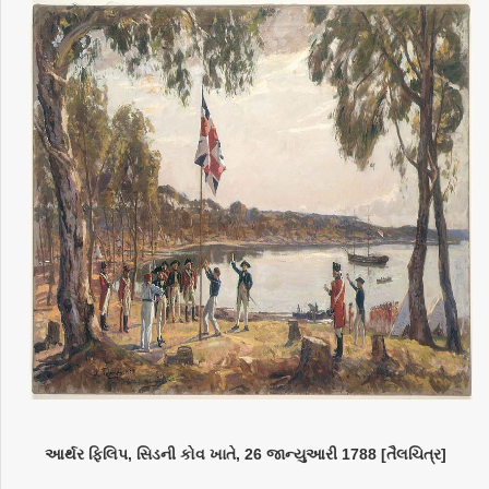
આર્થર ફિલિપ, સિડની કોવ ખાતે, 26 જાન્યુઆરી 1788 [તૈલચિત્ર]