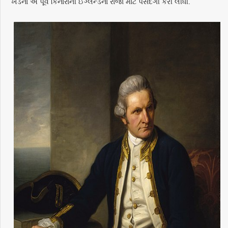
ખંડના એ પૂર્વ કિનારાની ઈંગ્લૅન્ડના રાજા માટે પસંદગી કરી લીધી.