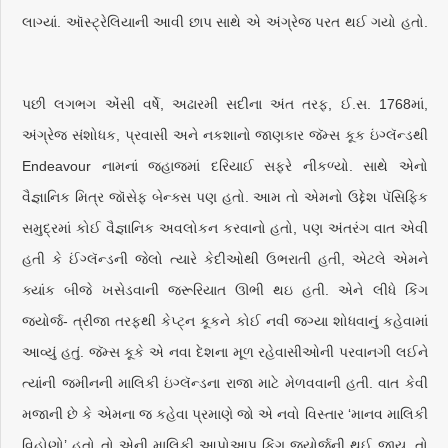
લાગ્યાં. ઑસ્ટ્રેલિયાની આવી છાપ સાથે એ અંગ્રેજ પરત થઈ ગયો હતો.
પછી લગભગ એંસી વર્ષે, અઢારમી સદીના અંત તરફ, ઈ.સ. 1768માં,
અંગ્રેજ સંશોધક, પ્રવાસી અને નકશાનો જાણકાર જૅમ્સ કૂક ઇંગ્લૅન્ડથી
Endeavour નામનાં જહાજમાં દરિયાઈ સફરે નીકળ્યો. સાથે એનો
વૈજ્ઞાનિક મિત્ર જૉસેફ બેન્ક્સ પણ હતો. આમ તો એમનો ઉદ્દેશ પૅસિફિક
સમુદ્રમાં કોઈ વૈજ્ઞાનિક અવલોકન કરવાનો હતો, પણ અંતરંગ વાત એવી
હતી કે ઈંગ્લૅન્ડની જેલો ત્યારે કેદીઓથી ઉભરાતી હતી, એટલે એમને
ક્યાંક બીજે ખસેડવાની જરૂરિયાત ઊભી થઇ હતી. એને લીધે કિંગ
જ્યોર્જ- ત્રીજા તરફથી કેપ્ટ્ન કૂકને કોઈ નવી જગ્યા શોધવાનું કહેવામાં
આવ્યું હતું. જૅમ્સ કૂકે એ નવા દેશના મૂળ રહેવાસીઓની પરવાનગી લઈને
ત્યાંની જમીનની માલિકી ઇંગ્લૅન્ડના રાજા માટે મેળવવાની હતી. વાત કેવી
મજાની છે કે એમના જ કહેવા પ્રમાણે જો એ નવો વિસ્તાર ‘માનવ માલિકી
વિહોણો’ હતો તો એની માલિકી આપોઆપ કિંગ જ્યોર્જની થઈ જાય. તો