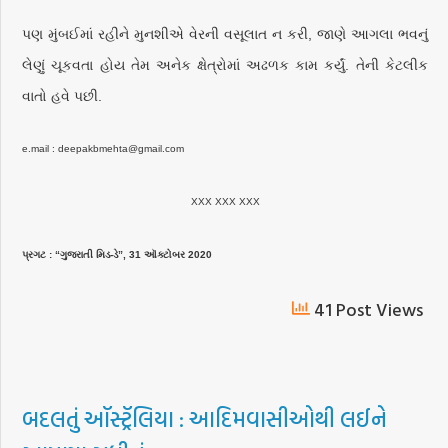
પણ મુંબઈમાં રહીને મુનશીએ વેરની વસૂલાત ન કરી, જાણે આગલા ભવનું
લેણું ચૂકવતા હોય તેમ અનેક ક્ષેત્રોમાં અઢળક કામ કર્યું. તેની કેટલીક
વાતો હવે પછી.
e.mail : deepakbmehta@gmail.com
XXX XXX XXX
પ્રગટ : “ગુજરાતી મિડ-ડે”, 31 ઑક્ટોબર 2020
41 Post Views
બદલતું ઑસ્ટ્રૅલિયા : આદિમવાસીઓથી લઈને