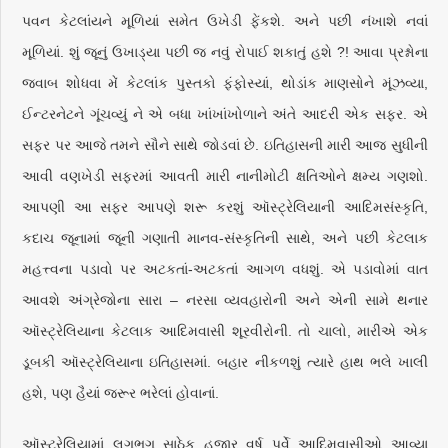
પવન કેટલાંયને મૂળિયાં સમેત ઉખેડી ફેંકશે. અને પછી નંખાશે નવાં
મૂળિયાં. શું જૂનું ઉખાડ્યા પછી જ નવું રોપાઈ શકાતું હશે ?! આવા પ્રશ્નોના
જવાબ શોધવા મેં કેટલાંક પુસ્તકો ફંફોસ્યાં, થોડાંક માણસોને મૂંઝવ્યા,
ઈન્ટરનેટને ગૂંચવ્યું ને એ બધા ખાંખાંખોળાને અંતે આદરી એક સફર. એ
સફર પર આજે તમને સૌને સાથે જોડવાં છે. ઇતિહાસની મારી આજ સુધીની
આવી વણખેડી સફરમાં આવતી મારી નાનીમોટી ક્ષતિઓને ક્ષમ્ય ગણશો.
આપણી આ સફર આપણે શરૂ કરશું ઑસ્ટ્રેલિયાની આદિમસંસ્કૃતિ,
કદાચ જૂનામાં જૂની ગણાતી માનવ-સંસ્કૃતિની સાથે, અને પછી કેટલાક
મહત્ત્વના પડાવો પર અટકતાં-અટકતાં આગળ વધશું. એ પડાવોમાં વાત
આવશે અંગ્રેજોના સારા – નરસા વ્યવહારોની અને એની સામે થનાર
ઑસ્ટ્રેલિયાના કેટલાક આદિમવાસી શૂરવીરોની. તો ચાલો, મારીએ એક
ડૂબકી ઑસ્ટ્રેલિયાના ઇતિહાસમાં. બહાર નીકળશું ત્યારે હાથ ભલે ખાલી
હશે, પણ હૈયાં જરૂર ભરેલાં હોવાનાં.
ઑસ્ટ્રેલિયામાં લગભગ સાઠેક હજાર વર્ષ પૂર્વે આદિમવાસીઓ આવ્યા