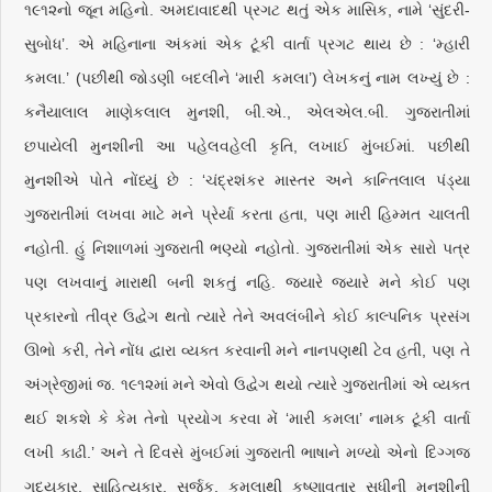
૧૯૧૨નો જૂન મહિનો. અમદાવાદથી પ્રગટ થતું એક માસિક, નામે ‘સુંદરી-
સુબોધ’. એ મહિનાના અંકમાં એક ટૂંકી વાર્તા પ્રગટ થાય છે : ‘મ્હારી
કમલા.’ (પછીથી જોડણી બદલીને ‘મારી કમલા’) લેખકનું નામ લખ્યું છે :
કનૈયાલાલ માણેકલાલ મુનશી, બી.એ., એલએલ.બી. ગુજરાતીમાં
છપાયેલી મુનશીની આ પહેલવહેલી કૃતિ, લખાઈ મુંબઈમાં. પછીથી
મુનશીએ પોતે નોંધ્યું છે : ‘ચંદ્રશંકર માસ્તર અને કાન્તિલાલ પંડ્યા
ગુજરાતીમાં લખવા માટે મને પ્રેર્યા કરતા હતા, પણ મારી હિમ્મત ચાલતી
નહોતી. હું નિશાળમાં ગુજરાતી ભણ્યો નહોતો. ગુજરાતીમાં એક સારો પત્ર
પણ લખવાનું મારાથી બની શકતું નહિ. જ્યારે જયારે મને કોઈ પણ
પ્રકારનો તીવ્ર ઉદ્વેગ થતો ત્યારે તેને અવલંબીને કોઈ કાલ્પનિક પ્રસંગ
ઊભો કરી, તેને નોંધ દ્વારા વ્યક્ત કરવાની મને નાનપણથી ટેવ હતી, પણ તે
અંગ્રેજીમાં જ. ૧૯૧૨માં મને એવો ઉદ્વેગ થયો ત્યારે ગુજરાતીમાં એ વ્યક્ત
થઈ શકશે કે કેમ તેનો પ્રયોગ કરવા મેં ‘મારી કમલા’ નામક ટૂંકી વાર્તા
લખી કાઢી.’ અને તે દિવસે મુંબઈમાં ગુજરાતી ભાષાને મળ્યો એનો દિગ્ગજ
ગદ્યકાર, સાહિત્યકાર, સર્જક. કમલાથી કૃષ્ણાવતાર સુધીની મુનશીની