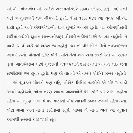
બી.એ. એલએલ.બી. થઈને સરસ્વતીચંદ્રે મુંબઈ છોડ્યું હતું. વિદ્યાર્થી
મટી અનુભવાર્થી થવા નીકળ્યો હતો. વીસ વરસ પછી આ યુવક બી.એ.
થયો હતો અને એલએલ.બી. થવા મુંબઈ આવ્યો હતો. ના, ઓગણીસમી
સદીમાં ગયેલો યુવાન સરસ્વતીચંદ્ર વીસમી સદીમાં પાછો આવ્યો નહોતો. તે
પાછો આવી શકે એ શક્ય જ નહોતું. આ તો વીસમી સદીનો સ્વપ્નદ્રષ્ટા
આવ્યો હતો. પોતાની સૃષ્ટિ પોતે રચીને તેનો નાથ થવા સર્જાયેલો આ યુવક
હતો. ગોવર્ધનરામ પછી ગુજરાતી નવલકથાને દસ ડગલાં આગળ લઈ જવા
સર્જાયેલો આ યુવક હતો. પણ એ વાતની એ વખતે કોઈને ખબર નહોતી
– એ યુવકને પોતાને પણ નહિ. વીસેક મિનિટ ચાલીને એ પીપળ વાડી
આવી પહોંચ્યો, એના ત્રણ સાવકા મામાઓને ઘેર. કોઈ બંગલામાં નહોતા
રહેતા આ ત્રણ મામા. પીપળ વાડીની એક ચાલની ડબલ રૂમમાં રહેતા હતા.
મોટા મામા અને મામી રસોડામાં સૂતાં. બીજા બે મામા અને આ યુવાન
આગલી રૂમમાં કે છજામાં સૂતા.