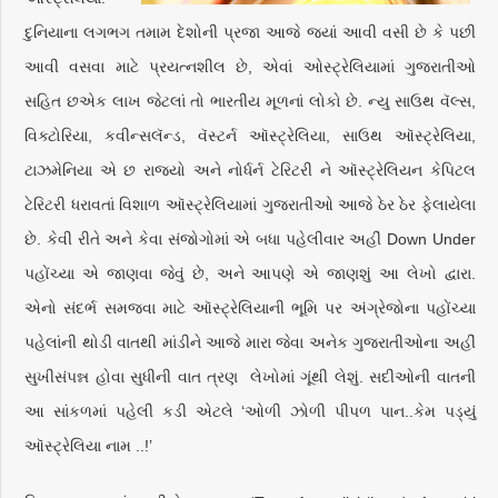
દુનિયાના લગભગ તમામ દેશોની પ્રજા આજે જ્યાં આવી વસી છે કે પછી
આવી વસવા માટે પ્રયત્નશીલ છે, એવાં ઓસ્ટ્રેલિયામાં ગુજરાતીઓ
સહિત છએક લાખ જેટલાં તો ભારતીય મૂળનાં લોકો છે. ન્યુ સાઉથ વૅલ્સ,
વિક્ટોરિયા, કવીન્સલૅન્ડ, વૅસ્ટર્ન ઑસ્ટ્રેલિયા, સાઉથ ઑસ્ટ્રેલિયા,
ટાઝમેનિયા એ છ રાજ્યો અને નોર્ધર્ન ટેરિટરી ને ઑસ્ટ્રેલિયન કેપિટલ
ટેરિટરી ધરાવતાં વિશાળ ઑસ્ટ્રેલિયામાં ગુજરાતીઓ આજે ઠેર ઠેર ફેલાયેલા
છે. કેવી રીતે અને કેવા સંજોગોમાં એ બધા પહેલીવાર અહીં Down Under
પહોંચ્યા એ જાણવા જેવું છે, અને આપણે એ જાણશું આ લેખો દ્વારા.
એનો સંદર્ભ સમજવા માટે ઑસ્ટ્રેલિયાની ભૂમિ પર અંગ્રેજોના પહોંચ્યા
પહેલાંની થોડી વાતથી માંડીને આજે મારા જેવા અનેક ગુજરાતીઓના અહીં
સુખીસંપન્ન હોવા સુધીની વાત ત્રણ લેખોમાં ગૂંથી લેશું. સદીઓની વાતની
આ સાંકળમાં પહેલી કડી એટલે ‘ઓળી ઝોળી પીપળ પાન..કેમ પડ્યું
ઑસ્ટ્રેલિયા નામ ..!’