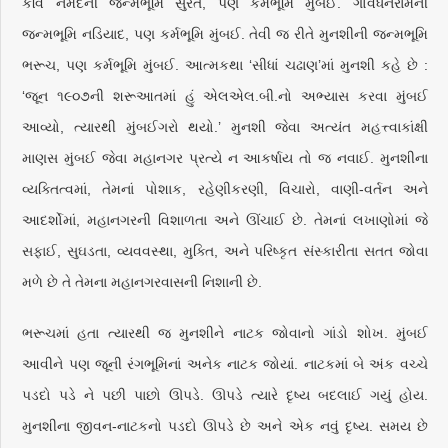
કવિ નર્મદની જન્મભૂમિ સુરત, પણ કર્મભૂમિ મુંબઈ. ગોવર્ધનરામની
જન્મભૂમિ નડિયાદ, પણ કર્મભૂમિ મુંબઈ. તેવી જ રીતે મુનશીની જન્મભૂમિ
ભરૂચ, પણ કર્મભૂમિ મુંબઈ. આત્મકથા ‘સીધાં ચઢાણ’માં મુનશી કહે છે :
‘જૂન ૧૯૦૭ની શરૂઆતમાં હું એલએલ.બી.નો અભ્યાસ કરવા મુંબઈ
આવ્યો, ત્યારથી મુંબઈગરો થયો.’ મુનશી જેવા અત્યંત મહત્ત્વાકાંક્ષી
માણસ મુંબઈ જેવા મહાનગર પ્રત્યે ન આકર્ષાય તો જ નવાઈ. મુનશીના
વ્યક્તિત્વમાં, તેમનાં પોશાક, રહેણીકરણી, વિચારો, વાણી-વર્તન અને
આદર્શોમાં, મહાનગરની વિશાળતા અને ઊંચાઈ છે. તેમનાં લખાણોમાં જે
સફાઈ, સુઘડતા, વ્યવવસ્થા, મુક્તિ, અને પરિષ્કૃત સંસ્કારીતા સતત જોવા
મળે છે તે તેમના મહાનગરવાસની નિશાની છે.
ભરૂચમાં હતા ત્યારથી જ મુનશીને નાટક જોવાનો ગાંડો શોખ. મુંબઈ
આવીને પણ જૂની રંગભૂમિનાં અનેક નાટક જોયાં. નાટકમાં બે અંક વચ્ચે
પડદો પડે ને પછી પાછો ઊપડે. ઊપડે ત્યારે દૃષ્ય બદલાઈ ગયું હોય.
મુનશીના જીવન-નાટકનો પડદો ઊપડે છે અને એક નવું દૃષ્ય. સમય છે