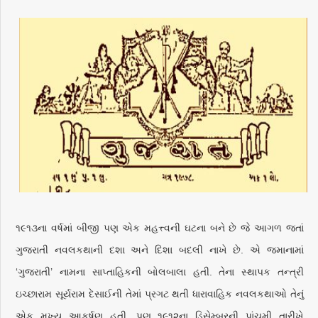
૧૯૧૩ના વર્ષમાં બીજી પણ એક મહત્ત્વની ઘટના બને છે જે આગળ જતાં
ગુજરાતી નવલકથાની દશા અને દિશા બદલી નાખે છે. એ જમાનામાં
‘ગુજરાતી’ નામના સાપ્તાહિકની બોલબાલા હતી. તેના સ્થાપક તન્ત્રી
ઇચ્છારામ સૂર્યરામ દેસાઈની તેમાં પ્રગટ થતી ધારાવાહિક નવલકથાઓ તેનું
એક મુખ્ય આકર્ષણ હતી. પણ ૧૯૧૨ના ડિસેમ્બરની પાંચમી તારીખે