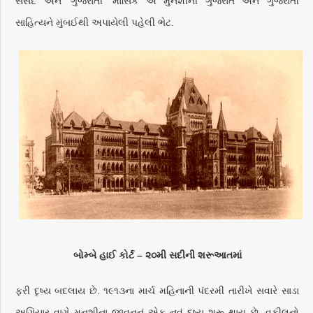
સંસદ અને ‘ગુજરાતી’ માસિક એ મુનશીની ગુજરાત અને ગુજરાતી
સાહિત્યને મુંબઈથી અપાયેલી પહેલી ભેટ.
બોમ્બે હાઈ કોર્ટ – ૨૦મી સદીની શરૂઆતમાં
ફરી દૃષ્ય બદલાય છે. ૧૯૧૩ના માર્ચ મહિનાની પંદરમી તારીખે સવારે સાડા
અગિયાર વાગે મુનશીના જીવનનું એક નવું દૃષ્ય શરૂ થાય છે. વકીલનો