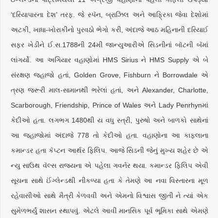
‘દરિયાપારના દેશ’ તરફ. જે સ્પૅન, બ્રાઝિલ અને આફ્રિકા જેવા દેશોમાં
અટકી, ખાધા-ખોરાકીનો પુરવઠો ભેગો કરી, અંદાજે આઠ મહિનાની દરિયાઈ
સફર ખેડીને ઈ.સ.1788ની 24મી જાન્યુઆરીએ સિડનીનાં બૉટની બૅમાં
લાંગર્યો. આ અગિયાર વહાણોમાં HMS Sirius ને HMS Supply એ બે
સંરક્ષણ જહાજો હતાં, Golden Grove, Fishburn ને Borrowdale એ
ત્રણ જરૂરી માલ-સામાનથી ભરેલાં હતાં, અને Alexander, Charlotte,
Scarborough, Friendship, Prince of Wales અને Lady Penrhynમાં
કેદીઓ હતા. લગભગ 1480થી ય વધુ સ્ત્રી, પુરુષો અને બાળકો સાથેનાં
આ જહાજોમાં અંદાજે 778 તો કેદીઓ હતા. વહાણોના આ કાફલાના
કમાન્ડર હતા કૅપ્ટન આર્થર ફિલિપ. આજે સિડની જેનું મુખ્ય શહેર છે એ
ન્યુ સાઉથ વૅલ્સ રાજ્યના એ પહેલા ગવર્નર થયા. કમાન્ડર ફિલિપ એવી
સૂચના સાથે ઈંગ્લેન્ડથી નીકળ્યા હતા કે તેમણે આ નવા વિસ્તારના મૂળ
રહેવાસીઓ સાથે મૈત્રી કેળવવી અને એમનો વિશ્વાસ જીતી ને ત્યાં એક
સુમેળભર્યું શાસન સ્થાપવું. એટલે આવી માનસિક પૂર્વ ભૂમિકા સાથે એમણે