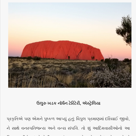
ઉલુરુ ખડક નૉર્ધન ટેરિટેરી, ઍસ્ટૃેલિયા
પ્રકૃતિએ પણ એમને પુષ્કળ આપ્યું હતું; વિપુલ પ્રમાણમાં દરિયાઈ જીવો,
ને સાથે વનસ્પતિજન્ય અને વન્ય સંપત્તિ. તો શું આદિમવાસીઓનો આ