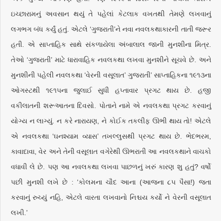
ઇચ્છારામનું અવસાન થયું તે પહેલાં કેટલાક વખતથી તેમણે લખવાનું
લગભગ બંધ કર્યું હતું. એટલે ‘ગુજરાતી’ને નવા નવલકથાકારની તાતી જરૂર
હતી. એ સાપ્તાહિક સાથે સંકળાયેલા અંબાલાલ જાની મુનશીના મિત્ર.
તેઓ ‘ગુજરાતી’ માટે ધારાવાહિક નવલકથા લખવા મુનશીને સૂચવે છે. અને
મુનશીની પહેલી નવલકથા ‘વેરની વસૂલાત’ ગુજરાતી’ સાપ્તાહિકના ૧૯૧૩ના
ઓગસ્ટથી ૧૯૧૫ના જુલાઈ સુધી હપ્તાવાર પ્રગટ થાય છે. હજી
વકીલાતની શરૂઆતના દિવસો. પોતાને નામે એ નવલકથા પ્રગટ કરવાનું
યોગ્ય ન લાગ્યું. ન કરે નારાયણ, ને કોઈક તકલીફ ઊભી થાય તો! એટલે
એ નવલકથા ‘ઘનશ્યામ વ્યાસ’ તખલ્લુસથી પ્રગટ થાય છે. ભેદભરમ,
કાવાદાવા, વેર અને તેની વસૂલાત વગેરેથી ઊભરાતી આ નવલકથાને વાચકો
વધાવી લે છે. પણ આ નવલકથા લખવા પાછળનું ખરું કારણ શુ હતું? વર્ષો
પછી મુનશી લખે છે : ‘કોલમના ચૌદ આના (આજના ૮૫ પૈસા!) જતા
કરવાનું રુચ્યું નહિ, એટલે વારતા લખવાનો નિશ્ચય કર્યો ને વેરની વસૂલાત
લખી.’