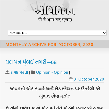
MONTHLY ARCHIVE FOR: 'OCTOBER, 2020'
ચલ મન મુંબઈ નગરી—68
દીપક મહેતા
|
Opinion - Opinion
|
31 October 2020
૧૯૦૭ની એક સવારે ચર્ની રોડ સ્ટેશન પર ઉતરેલો એ
યુવાન કોણ હતો?
ઉછીનો લાવેલ કાળો કોટ પહેરીને કોર્ટમાં જનાર એ યુવાન