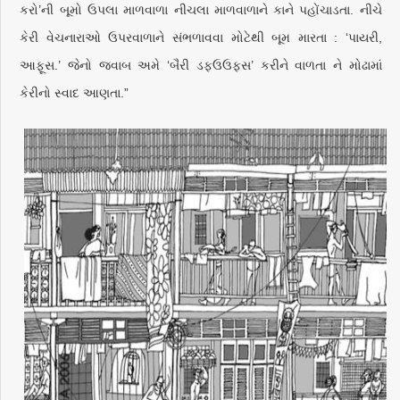
કરો’ની બૂમો ઉપલા માળવાળા નીચલા માળવાળાને કાને પહોંચાડતા. નીચે
કેરી વેચનારાઓ ઉપરવાળાને સંભળાવવા મોટેથી બૂમ મારતા : ‘પાયરી,
આફૂસ.’ જેનો જવાબ અમે ‘બૈરી ડફઉઉફસ’ કરીને વાળતા ને મોઢામાં
કેરીનો સ્વાદ આણતા.”