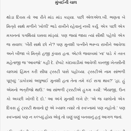
મુંબઈની ચાલ
થોડા દિવસ તો આ રીતે માંડ માંડ કાઢ્યા. પછી એલએલ.બી. ભણતા બે
મિત્રો સાથે મળીને ‘ખોલી’ ભાડે રાખીને રહેવાનું નક્કી કર્યું. એક પછી એક
મકાનનાં પગથિયાં ઘસવા માંડ્યાં. પણ જ્યાં જાય ત્યાં સૌથી પહેલો એક
જ સવાલ: ‘બૈરી સાથે છો ને’? પણ મુનશી પત્નીને ભરૂચ રાખીને આવેલા
અને બીજા બે મિત્રો હજી કુંવારા હતા. એટલે જવાબમાં ‘ના’ પાડે કે તરત
મહેતાજી જ ‘આવજો’ કહી દે. છેવટે કાંદાવાડીમાં આવેલી કાનજી ખેતસીની
ચાલમાં હિંમત કરી સીધા ટ્રસ્ટી પાસે પહોંચ્યા. ટ્રસ્ટીએ નામ સાંભળી
પૂછ્યું: 'ડાકોરમાં અધુભાઈ મુનશી હતા તેના તમે કંઈ સગા થાવ?’ ‘હા, હું
એમનો ભત્રીજો થાઉં.’ આ સાંભળી ટ્રસ્ટીએ હુકમ કર્યો: ‘ભૈયાજી, ઉન
કો અચ્છી ખોલી દે દો.’ આ અંગે મુનશી લખે છે: ‘એ જ ચાલોનો એક
દિવસ હું ટ્રસ્ટી થવાનો છું એ ખ્યાલ ત્યારે તો સ્વપ્નામાં પણ નહોતો.’ પણ
સ્વપ્નામાં પણ ન કલ્પ્યું હોય એવું તો ઘણું ઘણું બનવાનું હતું આગળ જતાં.