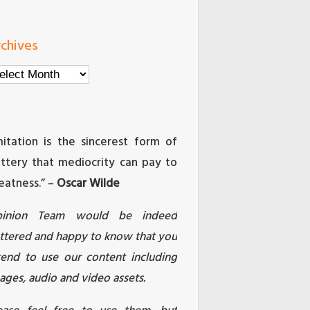
chives
chives
mitation is the sincerest form of
attery that mediocrity can pay to
eatness.” –
Oscar Wilde
pinion Team would be indeed
attered and happy to know that you
tend to use our content including
ages, audio and video assets.
ease feel free to use them, but