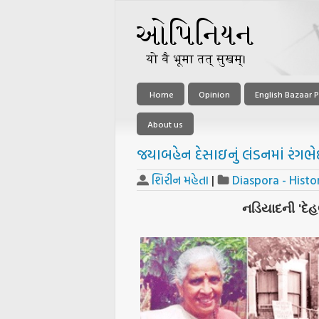
Home
Opinion
English Bazaar P
About us
જયાબહેન દેસાઇનું લંડનમાં રંગ
શિરીન મહેતા
|
Diaspora - Histo
નડિયાદની 'દેહણ