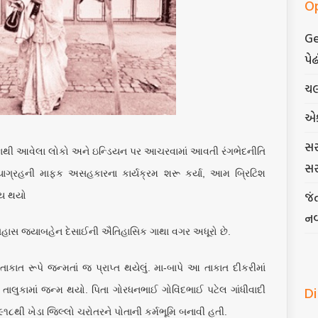
O
Ge
પેઢ
ચલ
એ
સર
ફ્રિકાથી આવેલા લોકો અને ઇન્ડિયન પર આચરવામાં આવતી રંગભેદનીતિ
સર
ત્યાગ્રહની માફક અસહકારના કાર્યક્રમ શરૂ કર્યા, આમ બ્રિટિશ
જં
ચય થયો
નવ
ઇતિહાસ જયાબહેન દેસાઈની ઐતિહાસિક ગાથા વગર અધૂરો છે.
ાકાત રૂપે જન્મતાં જ પ્રાપ્ત થયેલું. મા-બાપે આ તાકાત દીકરીમાં
D
દ તાલુકામાં જન્મ થયો. પિતા ગોરધનભાઈ ગોવિંદભાઈ પટેલ ગાંધીવાદી
૮થી ખેડા જિલ્લો ચરોતરને પોતાની કર્મભૂમિ બનાવી હતી.