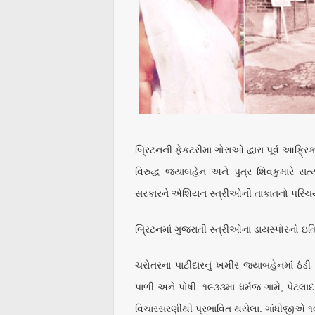
બ્રિટનની ફેકટરીમાં ગોરાઓ દ્વારા પૂર્વ આ
વિરુદ્ધ જયાબહેન અને પુત્ર શિવકુમારે સ
સરકારને એશિયન સ્ત્રીઓની તાકાતનો પરિ
બ્રિટનમાં ગુજરાતી સ્ત્રીઓના ડાયસ્પોરનો 
ચરોતરના પાટીદારનું ખમીર જયાબહેનમાં ઠંડી ત
પાળી અને પોષી. ૧૯૩૩માં ધર્મજ ગામે, પેટલા
વિચારસરણીથી પ્રભાવિત થયેલા. ગાંધીજીએ ૧૯૧