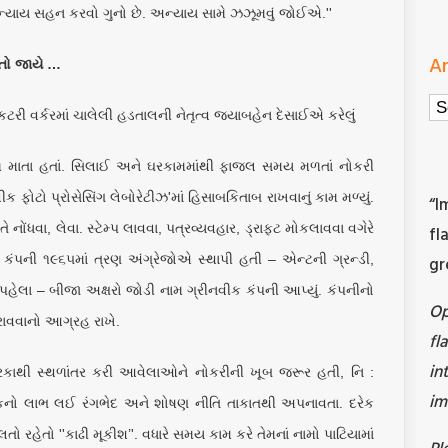
: ''અન્યાય સહન કરવો ગુનો છે. અન્યાય સામે ઝઝૂમવું જોઈએ.''
Ar
 તો જાયે …
Ar
ેકટરી વર્કરમાં ચાલેલી હડતાલની નેતૃત્વ જયાબહેન દેસાઈએ કરેલું
ળ માતા હતાં. સિલાઈ અને ઘરકામમાંથી ફાજલ સમય મળતાં નોકરી
ીક ફોટો પ્રોસેસિંગ લેબોરેટીઝ'માં હિસાબકિતાબ રાખવાનું કામ મળ્યું.
“I
 નોંધવા, લેવા. સ્ટેમ્પ લાવવા, પત્રવ્યવહાર, ડ્રાફ્ટ મોકલાવવા વગેરે
fl
આ કંપની ૧૯૬૫માં ત્રણ અંગ્રેજોએ સ્થાપી હતી – એન્ટની ગ્રન્ડી,
gr
 પહેલા – બીજા અક્ષરો જોડી નામ ગ્રીનવીક કંપની આપ્યું. કંપનીનો
O
ાવવાનો આગ્રહ રાખે.
fl
in
રિકાથી સ્થળાંતર કરી આવેલાઓને નોકરીની ખૂબ જરૂર હતી, નિ :
im
કનો લાભ લઈ રંગભેદ અને શોષણ નીતિ તાકાતથી અપનાવતા. દરેક
 રહેતો ''કાઢી મૂકીશ’'. વધારે સમય કામ કરે તેમનાં નામો પાટિયામાં
Pl