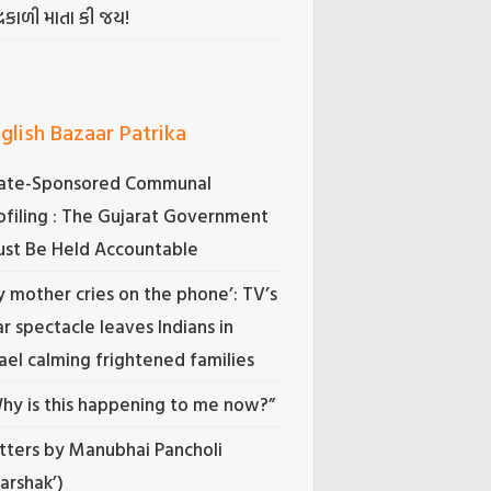
્રકાળી માતા કી જય!
glish Bazaar Patrika
ate-Sponsored Communal
ofiling : The Gujarat Government
st Be Held Accountable
 mother cries on the phone’: TV’s
r spectacle leaves Indians in
rael calming frightened families
hy is this happening to me now?”
tters by Manubhai Pancholi
Darshak’)