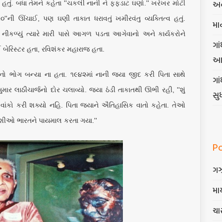
અન
પાત્ર હતું. બધા તેમને કહેતા ''ચકલી નાની ને ફફડાટ ઘણો.'' ખરેખર મોટી
'ની ઊંચાઈ, પણ ઘણી તાકાત ધરાવતું ખમીરવંતુ વ્યક્તિત્વ હતું.
મા
નીકળ્યું ત્યારે મારી પાસે આગળ પડતા આગેવાનો અને કાર્યકરોને
ગાં
ઈ બેરિસ્ટર હતા, રવિશંકર મહારાજ હતા.
આ
નો ભોગ બન્યા ના હતા. ૧૯૪૨માં નાની જયા જીદ કરી પિતા સાથે
ગા
ાર લાઠીચાર્જનો દોર ચલાવ્યો. જયા ઠંડી તાકાતથી ઊભી રહી, ''શું
સુ
વાંકો કરી શક્યો નહિ. પિતા જયાને ઐતિહાસિક વાતો કહેતા. તેઓ
રદેશીઓ ભારતને પાયમાલ કરતા ગયા.''
P
ગ
માર
ચાર