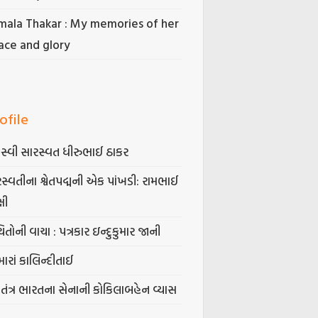
mala Thakar : My memories of her
ace and glory
ofile
સ્વી સારસ્વત ધીરુભાઈ ઠાકર
સ્વતીના શ્વેતપદ્મની એક પાંખડી: રામભાઈ
્ષી
િતોની વાચા : પત્રકાર ઇન્દુકુમાર જાની
ારાં કાલિન્દીતાઈ
વતંત્ર ભારતના સેનાની કોકિલાબહેન વ્યાસ