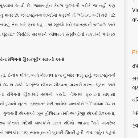
મા મૂકવામાં આવી છે. જયાબહેન કેવળ ગુજરાતી તરીકે જ નહીં પણ
Vi
 પાત્ર છે. જયાબહેનના શબ્દોમાં કહીએ તો ''પોતાના અધિકારો માટે
gr
ં, તેના માટે ફના થવું – એ મૂલ્યો મને સ્વાતંત્ર્યની ચળવળે અને
ં ઘૂંટયાં.'' બ્રિટિશ સરકારને એશિયન સ્ત્રીઓની તાકાતનો પરિચય
Pr
ા રેગિંગનો હિંમતપૂર્વક સામનો કરતો
તપ
 હતી. ઈનોક પોવેલ અને નેશનલ ફન્ટનું જોર વધતું હતું. જયાબહેનનાં
સર
ં દાખલ કર્યાં. અંગ્રેજ છોકરા ચીડવતા, મશ્કરી કરતા, થૂંકતા અને
બક
ના રેગિંગનો હિંમતથી સામનો કરતો. નેશનલ ફ્રન્ટના માણસો
વંચ
દુકાનો લૂંટતા, સ્થળાંતર કરી આવેલાં બાળકોને 'સી' વર્ગમાં દાખલ
અમ
ા. ગુજરાતી છોકરાઓ ખૂબ હોંશિયાર તેથી અંગ્રેજી છોકરાં ઉશ્કેરાતા,
ંગ્રેજ શિક્ષકો વિદેશી બાળકોને સતત સંદેશો આપતાં ''તમે અંગ્રેજ
સ્
 બાળકોમાં પણ સ્વતંત્રતાની ખુમારી ઊતરી હતી. જયાબહેન કહેતાં