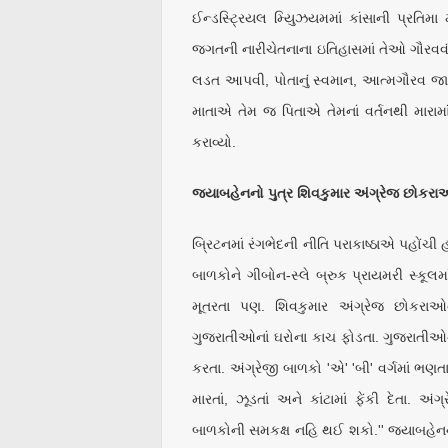
ઈન્ડસ્ટ્રિયલ મ્યુિઝયમમાં કાંસાની પ્રતિ
જગતની નારીચેતનાના ઇતિહાસમાં તેઓ ગૌરવવંતુ
લડત આપવી, પોતાનું સ્વમાન, આત્મગૌરવ જાળવવુ
માતાએ તેમ જ પિતાએ તેમનાં વર્તનથી મારામા
કરાવ્યો.
જયાબહેનનો ૫ુત્ર શિવકુમાર અંગ્રેજ છોકરાઓન
બ્રિટનમાં રંગભેદની નીતિ પરાકાષ્ઠાએ પહોંચી
બાળકોને ગીબોન-સ્લે બ્રુક પ્રાયમરી સ્કૂલમા
મૂતરતા પણ. શિવકુમાર અંગ્રેજ છોકરાઓ
ગુજરાતીઓનાં ઘરોના કાચ ફોડતા. ગુજરાતીઓની 
કરતા. અંગ્રેજી બાળકો 'એ' 'બી' વર્ગમાં ભણત
મારતાં, ઝૂડતાં અને કાંટામાં ફેંકી દેતા. અ
બાળકોની સમકક્ષ નહિ થઈ શકો.'' જયાબહેનનાં