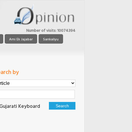
Number of visits:
10074394
Ami Ek Jajabar
Sankaliyu
arch by
Gujarati Keyboard