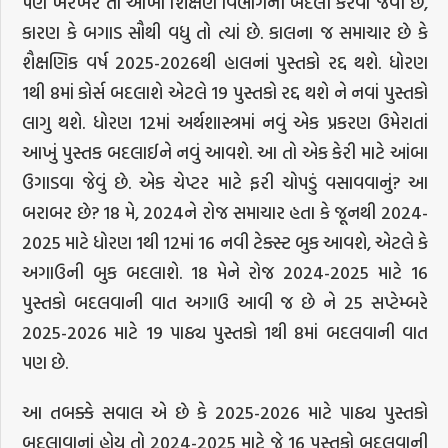
પણ ખરેખર તો આખા શિક્ષણ વિભાગની બદલી કરવા જેવી છે,
કારણ કે બગાડ સૌથી વધુ તો ત્યાં છે. કાલના જ સમાચાર છે કે
શૈક્ષણિક વર્ષ 2025-2026થી હાલનાં પુસ્તકો રદ્દ થશે. ધોરણ
1થી 8માં કોર્સ બદલાશે એટલે 19 પુસ્તકો રદ્દ થશે ને નવાં પુસ્તકો
લાગુ થશે. ધોરણ 12માં અર્થશાસ્ત્રમાં નવું એક પ્રકરણ ઉમેરાતાં
આખું પુસ્તક બદલાઈને નવું આવશે. આ તો એક કેરી માટે આંબા
ઉગાડવા જેવું છે. એક ચેપ્ટર માટે ફરી ચોપડું વસાવવાનું? આ
બરાબર છે? 18 મે, 2024ને રોજ સમાચાર હતા કે જૂનથી 2024-
2025 માટે ધોરણ 1થી 12માં 16 નવી ટેક્સ્ટ બુક આવશે, એટલે કે
અગાઉની બુક બદલાશે. 18 મેને રોજ 2024-2025 માટે 16
પુસ્તકો બદલવાની વાત અગાઉ આવી જ છે ને 25 સપ્ટેમ્બરે
2025-2026 માટે 19 પાઠ્ય પુસ્તકો 1થી 8માં બદલવાની વાત
પણ છે.
આ તબક્કે સવાલ એ છે કે 2025-2026 માટે પાઠ્ય પુસ્તકો
બદલાવાનાં હોય તો 2024-2025 માટે જે 16 પુસ્તકો બદલવાની