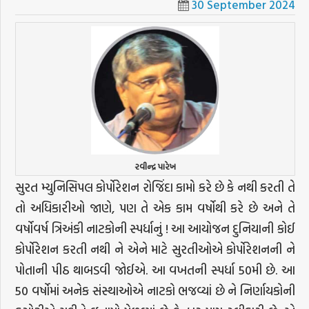
30 September 2024
રવીન્દ્ર પારેખ
સુરત મ્યુનિસિપલ કોર્પોરેશન રોજિંદા કામો કરે છે કે નથી કરતી તે
તો અધિકારીઓ જાણે, પણ તે એક કામ વર્ષોથી કરે છે અને તે
વર્ષોવર્ષ ત્રિઅંકી નાટકોની સ્પર્ધાનું ! આ આયોજન દુનિયાની કોઈ
કોર્પોરેશન કરતી નથી ને એને માટે સુરતીઓએ કોર્પોરેશનની ને
પોતાની પીઠ થાબડવી જોઈએ. આ વખતની સ્પર્ધા 50મી છે. આ
50 વર્ષોમાં અનેક સંસ્થાઓએ નાટકો ભજવ્યાં છે ને નિર્ણાયકોની