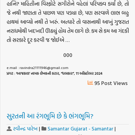
હાનિ? માહિતીના વિસ્ફોટે સગીરોને વહેલાં પરિપક્વ કર્યાં છે, તો
જે નથી જાણતા તે પાછળ પણ પડ્યા છે, પણ સરવાળે લાભ બહુ
હાથમાં આવ્યો નથી તે ખરું. અત્યારે તો વાસનાથી આખું ગુજરાત
નરાધમોથી ખદખદી ઊઠ્યું હોય તેમ લાગે છે. કમ સે કમ આ ગંદકી
તો સરકારે દૂર કરવી જ જોઈએ …
000
e.mail :
ravindra21111946@gmail.com
પ્રગટ
: ‘
આજકાલ
’
નામક
લેખકની
કટાર
, “
ધબકાર
”, 11
ઑક્ટોબર
2024
95 Post Views
સુરતની આ રંગભૂમિ છે કે ભંગભૂમિ?
રવીન્દ્ર પારેખ
|
Samantar Gujarat - Samantar
|