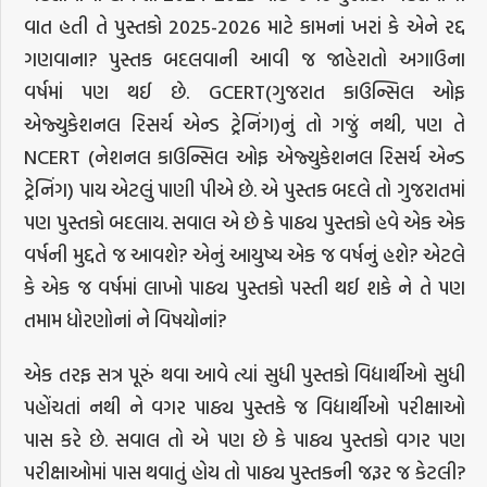
વાત હતી તે પુસ્તકો 2025-2026 માટે કામનાં ખરાં કે એને રદ્દ
ગણવાના? પુસ્તક બદલવાની આવી જ જાહેરાતો અગાઉના
વર્ષમાં પણ થઈ છે. GCERT(ગુજરાત કાઉન્સિલ ઓફ
એજ્યુકેશનલ રિસર્ચ એન્ડ ટ્રેનિંગ)નું તો ગજું નથી, પણ તે
NCERT (નેશનલ કાઉન્સિલ ઓફ એજ્યુકેશનલ રિસર્ચ એન્ડ
ટ્રેનિંગ) પાય એટલું પાણી પીએ છે. એ પુસ્તક બદલે તો ગુજરાતમાં
પણ પુસ્તકો બદલાય. સવાલ એ છે કે પાઠ્ય પુસ્તકો હવે એક એક
વર્ષની મુદ્દતે જ આવશે? એનું આયુષ્ય એક જ વર્ષનું હશે? એટલે
કે એક જ વર્ષમાં લાખો પાઠ્ય પુસ્તકો પસ્તી થઈ શકે ને તે પણ
તમામ ધોરણોનાં ને વિષયોનાં?
એક તરફ સત્ર પૂરું થવા આવે ત્યાં સુધી પુસ્તકો વિદ્યાર્થીઓ સુધી
પહોંચતાં નથી ને વગર પાઠ્ય પુસ્તકે જ વિદ્યાર્થીઓ પરીક્ષાઓ
પાસ કરે છે. સવાલ તો એ પણ છે કે પાઠ્ય પુસ્તકો વગર પણ
પરીક્ષાઓમાં પાસ થવાતું હોય તો પાઠ્ય પુસ્તકની જરૂર જ કેટલી?