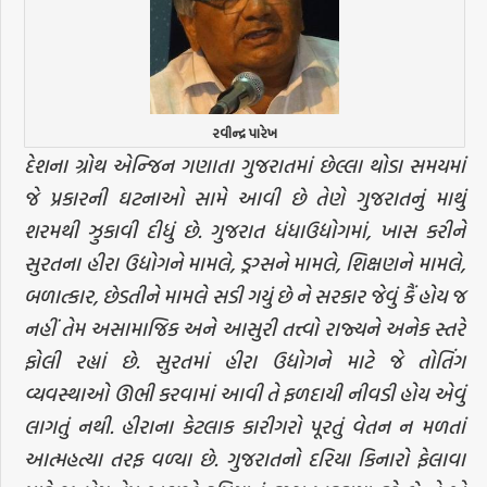
રવીન્દ્ર પારેખ
દેશના ગ્રોથ એન્જિન ગણાતા ગુજરાતમાં છેલ્લા થોડા સમયમાં
જે પ્રકારની ઘટનાઓ સામે આવી છે તેણે ગુજરાતનું માથું
શરમથી ઝુકાવી દીધું છે. ગુજરાત ધંધાઉદ્યોગમાં, ખાસ કરીને
સુરતના હીરા ઉદ્યોગને મામલે, ડ્રગ્સને મામલે, શિક્ષણને મામલે,
બળાત્કાર, છેડતીને મામલે સડી ગયું છે ને સરકાર જેવું કૈં હોય જ
નહીં તેમ અસામાજિક અને આસુરી તત્ત્વો રાજ્યને અનેક સ્તરે
ફોલી રહ્યાં છે. સુરતમાં હીરા ઉદ્યોગને માટે જે તોતિંગ
વ્યવસ્થાઓ ઊભી કરવામાં આવી તે ફળદાયી નીવડી હોય એવું
લાગતું નથી. હીરાના કેટલાક કારીગરો પૂરતું વેતન ન મળતાં
આત્મહત્યા તરફ વળ્યા છે. ગુજરાતનો દરિયા કિનારો ફેલાવા