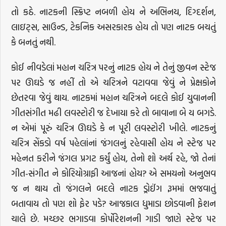
તો કઠે. નાટકની સ્ક્રિપ્ટ નબળી હોય ને અભિનય, દિગ્દર્શન,
લાઇટ્સ, સાઉન્ડ, ટેકનિક અસરકારક હોય તો પણ નાટક બચતું
કે બનતું નથી.
કોઈ નીવડેલાં મહાન ચરિત્ર પરનું નાટક હોય ને તેનું જીવન સ્ટેજ
પર ઊઘડે જ નહીં તો એ ચરિત્રને વટાવવા જેવું ને પ્રેક્ષકોને
છેતરવા જેવું થાય. નાટકમાં મહાન ચરિત્રને બદલે કોઈ યુવાનની
ગીતસંગીત મઢી લવસ્ટોરી જ દેખાયા કરે તો બાવાના બે ય બગડે.
ન એમાં પૂરું ચરિત્ર ઊઘડે કે ન પૂરી લવસ્ટોરી ખીલે. નાટકનું
ચરિત્ર સેંકડો વર્ષ પહેલાંનાં જંગલનું રહેવાસી હોય ને સ્ટેજ પર
મહેનત કરીને જંગલ પ્રગટ કર્યું હોય, તેનો શો અર્થ રહે, જો તેનાં
ગીત-સંગીત ને કોરિયોગ્રાફી આજનાં હોય? એ સમયનો અનુભવ
જ ન થાય તો જંગલને બદલે નાટક ડ્રોઈંગ રૂમમાં ભજવાતું
બતાવાય તો પણ શો ફેર પડે? આજકાલ ધુમાડા છોડવાની ફેશન
ચાલે છે. મચ્છર ભગાડવા કોર્પોરેશનની ગાડી જાણે સ્ટેજ પર