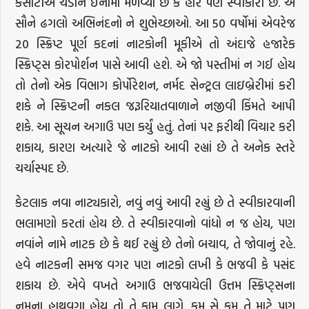
કસોટીએ ચડીને ઇનામો મેળવ્યાં છે કે હાર પણ સ્વીકારી છે. એ
સૌને ઢગલો અભિનંદનો ને શુભેચ્છાઓ. આ 50 વર્ષોમાં એવરેજ
20 સ્ક્રિપ્ટ પૂર્ણ કદનાં નાટકોની મૂકીએ તો અંદાજે હજારેક
સ્ક્રિપ્ટ્સ કોરપોર્શન પાસે આવી હશે. એ જો પસ્તીમાં ન ગઈ હોય
તો તેનો એક વિભાગ કોર્પોરેશન, નર્મદ સેન્ટ્રલ લાઇબ્રેરીમાં કરી
શકે ને સ્ક્રિપ્ટની નકલ જરૂરિયાતવાળાને નજીવી કિંમતે આપી
શકે. આ સૂચન અગાઉ પણ કર્યું હતું. તેનાં પર ફરીથી વિચાર કરી
શકાય, કારણ અત્યારે જે નાટકો આવી રહ્યાં છે તે અનેક સ્તરે
ચર્ચાસ્પદ છે.
કેટલાક નવા નાટ્યકારો, નવું નવું આવી રહ્યું છે તે સ્વીકારવાની
ભલામણો કરતાં હોય છે. તે સ્વીકારવાનો વાંધો ન જ હોય, પણ
નવાંને નામે નાટક છે કે થઈ રહ્યું છે તેનો બચાવ, તે જોવાનું રહે.
હવે નાટકની સમજ વગર પણ નાટકો લખી કે ભજવી કે પસંદ
શકાય છે. એવે વખતે અગાઉ ભજવાયેલી ઉત્તમ સ્ક્રિપ્ટ્સના
નમૂના હાથવગા હોય તો તે કામ લાગે. કમ સે કમ તે માટે પણ