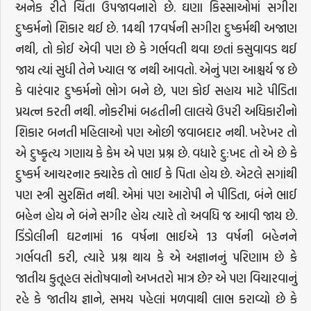
અનેક રીતે ચિંતા ઉપજાવનારો છે. ઘણા કિસ્સાઓમાં સગીરા
દુષ્કર્મનો શિકાર થઈ છે. 14થી 17વર્ષની સગીરા દુષ્કર્મથી અજાણ
નથી, તો કોઈ એવી પણ છે કે ગર્ભવતી થવા છતાં કસુવાવડ થઈ
જાય ત્યાં સુધી તેને ખ્યાલ જ નથી આવતો. એનું પણ આશ્ચર્ય જ છે
કે વારંવાર દુષ્કર્મનો ભોગ બને છે, પણ કોઈ સહાય માટે પીડિતા
પ્રયત્ન કરતી નથી. નોકરીમાં બઢતીની લાલચે ઉપરી અધિકારીનો
શિકાર બનતી મહિલાઓ પણ ઓછી જવાબદાર નથી. ખરેખર તો
એ દુષ્કૃત્ય ગણાય કે કેમ એ પણ પ્રશ્ન છે. વધારે દુ:ખદ તો એ છે કે
દુષ્કર્મ આચરનાર ક્યારેક તો ભાઈ કે પિતા હોય છે. એટલે સગાંથી
પણ સ્ત્રી સુરક્ષિત નથી. એમાં પણ આરોપી ને પીડિતા, બંને ભાઈ
બહેન હોય ને બંને સગીર હોય ત્યારે તો અવધિ જ આવી જાય છે.
ડિંડોલીની ઘટનામાં 16 વર્ષના ભાઈએ 13 વર્ષની બહેનને
ગર્ભવતી કરી, ત્યારે પ્રશ્ન થાય કે એ અજ્ઞાનનું પરિણામ છે કે
જાતીય કુતૂહલ સંતોષવાનો અખતરો માત્ર છે? એ પણ વિચારવાનું
રહે કે જાતીય જ્ઞાને, સમય પહેલાં મળવાથી લાભ કરાવ્યો છે કે