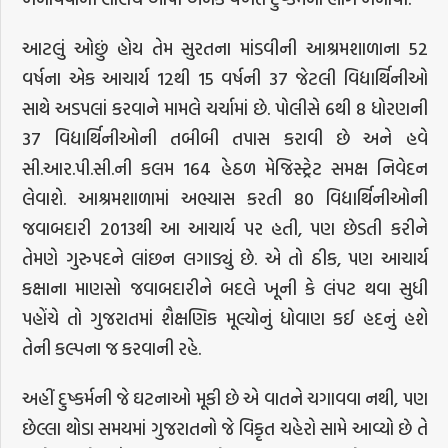
આટલું ઓછું હોય તેમ સુરતના માંડવીની આશ્રમશાળાના 52
વર્ષના એક આચાર્ય 12થી 15 વર્ષની 37 જેટલી વિદ્યાર્થિનીઓ
સાથે અડપલાં કરવાને મામલે ચર્ચામાં છે. પોલીસે 6થી 8 ધોરણની
37 વિદ્યાર્થિનીઓની તબીબી તપાસ કરાવી છે અને હવે
સી.આર.પી.સી.ની કલમ 164 હેઠળ મેજિસ્ટ્રેટ સમક્ષ નિવેદન
લેવાશે. આશ્રમશાળામાં અભ્યાસ કરતી 80 વિદ્યાર્થિનીઓની
જવાબદારી 2013થી આ આચાર્ય પર હતી, પણ છેડતી કરીને
તેમણે ગુરુપદને લાંછન લગાડ્યું છે. એ તો ઠીક, પણ આચાર્ય
કક્ષાના માણસો જવાબદારીને બદલે ખૂની કે લંપટ થવા સુધી
પહોંચે તો ગુજરાતમાં શૈક્ષણિક મૂલ્યોનું ધોવાણ કઈ હદનું હશે
તેની કલ્પના જ કરવાની રહે.
અહીં દુષ્કર્મની જે ઘટનાઓ મૂકી છે એ વાતને ચગાવવા નથી, પણ
છેલ્લા થોડા સમયમાં ગુજરાતનો જે વિકૃત ચહેરો સામે આવ્યો છે તે