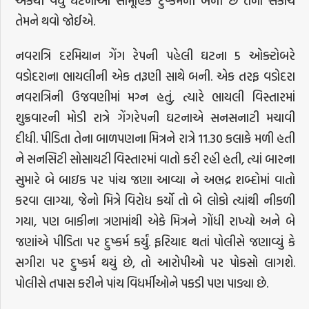
એકથી વધુ ઘટનાઓ સામૂહિક દુષ્કર્મની બની છે તેનો સંકોચ
તેમને થવો જોઈએ.
નવરાત્રિ દરમિયાન ગેંગ રેપની પહેલી ઘટના 5 ઓક્ટોબરે
વડોદરાના ભાયલીની એક તરૂણી સાથે બની. એક તરફ વડોદરા
નવરાત્રિની ઉજવણીમાં મગ્ન હતું, ત્યારે ભાયલી વિસ્તારમાં
શુક્રવારની મોડી રાત્રે ગેંગરેપની ઘટનાએ સનસનાટી મચાવી
દીધી. પીડિતા તેના બાળપણના મિત્રને રાત્રે 11.30 કલાકે મળી હતી
ને સનસિટી સોસાયટી વિસ્તારમાં વાતો કરી રહી હતી, ત્યાં બારના
સુમારે બે બાઇક પર પાંચ જણા આવ્યા ને અભદ્ર શબ્દોમાં વાતો
કરવા લાગ્યા, જેનો મિત્રે વિરોધ કર્યો તો બે લોકો ત્યાંથી નીકળી
ગયા, પણ બાકીના ત્રણમાંથી એકે મિત્રને ગોંધી રાખ્યો અને બે
જણાંએ પીડિતા પર દુષ્કર્મ કર્યું. ફરિયાદ થતાં પોલીસે જણાવ્યું કે
સગીરા પર દુષ્કર્મ થયું છે, તો આરોપીઓ પર પોકસો લાગશે.
પોલીસે તપાસ કરીને પાંચ વિધર્મીઓને પકડી પણ પાડ્યા છે.