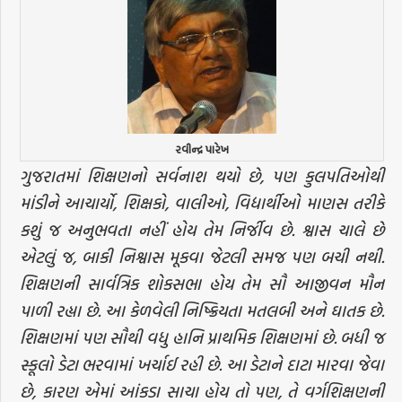
રવીન્દ્ર પારેખ
ગુજરાતમાં શિક્ષણનો સર્વનાશ થયો છે, પણ કુલપતિઓથી
માંડીને આચાર્યો, શિક્ષકો, વાલીઓ, વિદ્યાર્થીઓ માણસ તરીકે
કશું જ અનુભવતા નહીં હોય તેમ નિર્જીવ છે. શ્વાસ ચાલે છે
એટલું જ, બાકી નિશ્વાસ મૂકવા જેટલી સમજ પણ બચી નથી.
શિક્ષણની સાર્વત્રિક શોકસભા હોય તેમ સૌ આજીવન મૌન
પાળી રહ્યા છે. આ કેળવેલી નિષ્ક્રિયતા મતલબી અને ઘાતક છે.
શિક્ષણમાં પણ સૌથી વધુ હાનિ પ્રાથમિક શિક્ષણમાં છે. બધી જ
સ્કૂલો ડેટા ભરવામાં ખર્ચાઈ રહી છે. આ ડેટાને દાટા મારવા જેવા
છે, કારણ એમાં આંકડા સાચા હોય તો પણ, તે વર્ગશિક્ષણની