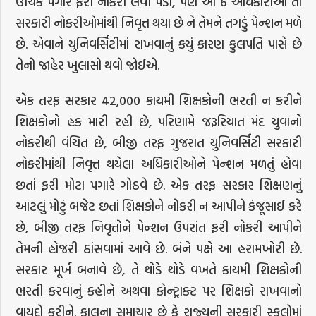
ઊચક પગારે ફરી નોકરી લેવી પડી, પણ આ 6 અધિકારીઓ તો
સરકારી નોકરીઓમાંથી નિવૃત્ત થયા છે ને તેમને તગડું પેન્શન મળે
છે. એવાને યુનિવર્સિટીમાં રાખવાનું કયું કારણ કુલપતિ પાસે છે
તેનો જાહેર ખુલાસો થવો જોઈએ.
એક તરફ સરકાર 42,000 કાયમી શિક્ષકોની ભરતી ન કરીને
શિક્ષકોનો હક મારી રહી છે, પરિણામે જરૂરિયાત મંદ યુવાનો
નોકરીથી વંચિત છે, બીજી તરફ ગુજરાત યુનિવર્સિટી સરકારી
નોકરીમાંથી નિવૃત્ત થયેલા અધિકારીઓને પેન્શન મળતું હોવા
છતાં ફરી મોટા પગારે ગોઠવે છે. એક તરફ સરકાર શિક્ષણનું
આટલું મોટું બજેટ છતાં શિક્ષકોને નોકરી ન આપીને કંજૂસાઈ કરે
છે, બીજી તરફ નિવૃત્તોને પેન્શન ઉપરાંત ફરી નોકરી આપીને
તેમની હોજરી ઠાંસવામાં આવે છે. બંને પક્ષે આ હરામખોરી છે.
સરકાર મૂર્ખ બનાવે છે, તે થોડે થોડે વખતે કાયમી શિક્ષકોની
ભરતી કરવાનું કહીને અથવા કોન્ટ્રાક્ટ પર શિક્ષકો રાખવાનો
વાયદો કરીને. કાલના સમાચાર છે કે રાજ્યની સરકારી સ્કૂલોમાં