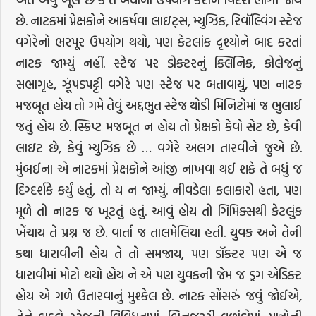
છે. નાટકમાં પ્રેક્ષકોને આકર્ષવા લાઇટ્સ, મ્યુઝિક, રિવૉલ્વિંગ સ્ટેજ
વગેરેનો ભરપૂર ઉપયોગ થયો, પણ કેટલાંક દૃશ્યોને બાદ કરતાં
નાટક જામ્યું નહીં. સ્ટેજ પર ડોક્ટરનું ક્લિનિક, કોલેજનું
સભાગૃહ, ઝૂંપડપટ્ટી વગેરે પણ સ્ટેજ પર બતાવાયું, પણ નાટક
મજબૂત હોય તો ગમે તેવું અદ્દભુત સ્ટેજ થોડી મિનિટોમાં જ ભુલાઈ
જતું હોય છે. સ્ક્રિપ્ટ મજબૂત ન હોય તો પ્રેક્ષકો કેવો સેટ છે, કેવી
લાઇટ છે, કેવું મ્યુઝિક છે … વગેરે અલગ તારવીને જુએ છે.
મુંબઈના એ નાટકમાં પ્રેક્ષકોને આંજી નાખવા થઈ શકે તે બધું જ
દિગ્દર્શકે કર્યું હતું, તો ય ન જામ્યું. નીવડેલા કલાકારો હતા, પણ
મૂળે તો નાટક જ ખૂટતું હતું. આવું હોય તો ગિમિક્સથી કેટલુંક
ખેંચાય તે પ્રશ્ન જ છે. વાર્તા જ તાલમેલિયા હતી. યુવક અને તેની
કથા ધારાવીની હોય તે તો સમજાય, પણ ડૉક્ટર પણ એ જ
ધારાવીમાં મોટો થયો હોય ને એ પણ યુવકની જેમ જ ડ્રગ એડિક્ટ
હોય એ ગળે ઉતારવાનું મુશ્કેલ છે. નાટક સોંસરું જવું જોઈએ,