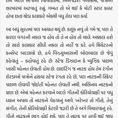
તેને બદલે સ્ટેજની વિવિધતામાં, બિનજરૂરી વળાંકોમાં, પાત્રોની
ભરમારમાં અટવાતું રહ્યું. ગમ્મત તો એ થઈ કે મોટી સ્ટાર કાસ્ટ
હોવા છતાં થોડા કલાકારે એકથી વધુ રોલ પણ કર્યા.
આ બધું સુરતમાં પણ આયાત થયું છે. કશુંક નવું તો ગમે જ, પણ તે
કારણ વગરની નકલ જ હોય તો તે ન હોય તો ચાલે. અક્કલ હશે
તો સારો કલાકાર સીધી નકલ તો નહીં જ કરે. હવે થિયેટરનો
કન્સેપ્ટ બદલાયો છે, હવે વિઝ્યુઅલ્સની બોલબાલા છે જેવું
કહેવાતું – કહોવાતું રહે છે. સ્ટેજ ડિઝાઇન કે મ્યુઝિક પાછળ
ખાસી મહેનત લેવાતી હોય છે. લાઇટિંગ જ નાટક હોય તેમ રંગીન
શેરડાઓ પાત્રોને ઢાંકવા સ્ટેજ રંગતા રહે છે, પણ નાટકની સ્ક્રિપ્ટ
પાછળ લેવાવી જોઈતી મહેનત લેવાતી નથી. અભિનય નાટકનો
પ્રાણ છે. એમાં મહેનત કરવાને બદલે ગીતની કોરિયોગ્રાફી પર વધુ
ધ્યાન અપાય તો નાટકને વેઠવાનું આવે. ખરેખર તો ગીતો, તેનું
સંગીત, તેની કોરિયોગ્રાફી કેટલી જરૂરી છે તે અંગે વિચારવાનું રહે.
ગીતો નાટકનો ભાગ હોઈ શકે, પણ તે નાટક પર હાવી થઈ જાય