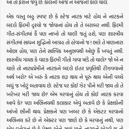
આ તો ફેશન જેવું છે. કાલની આજે ને આજની કાલે ચાલે.
એક વસ્તુ બહુ સ્પષ્ટ છે કે સ્ટેજ નાટક માટે હોય ને નાટકને
બદલે ફિલ્મી દૃશ્યો જ જોવાનાં હોય તો તે બરાબર નથી. ફિલ્મી
ગીત-સંગીતમાં કૈં પણ નાખો તો ચાલી જતું હશે, પણ શાસ્ત્રીય
સંગીતમાં સાધન શુદ્ધિનો આગ્રહ તો હોવાનો જ ! ભલે તે માણનારા
ઓછા હોય, પણ તેને સાત્ત્વિક અનુભવથી ઓછું કૈં ખપતું નથી.
શાસ્ત્રીય ગાયક કે વાદક ફિલ્મી ગીતો ગાવા માંડે તો ચાલે? જો એ ન
ચાલે તો નાટ્યપ્રેમીને નાટકને બદલે ઈતર પ્રવૃત્તિથી રીઝવવાનો
અર્થ ખરો? એ ખરું કે નાટક શરૂ થાય ને પૂરું થાય એની વચ્ચે
બધું જ ખોટું બતાવાય છે. સ્ટેજ પર કોઈ ઝેર પીને મરી જાય તો તે
ખરેખર મરી જાય છે? એમ મરવાનું હોય તો કોઈ નાટક કરવા
આવે કે? પણ અભિનયથી કલાકાર એવું બતાવે છે કે પ્રેક્ષકોની
આંખો ભીની થાય. પ્રેક્ષકને પણ ખબર છે કે એકટર મરવાનો
અભિનય કરે છે ને એક્ટર પણ જાણે છે કે મરવાનું નથી, પણ
એમ વર્તવાનું છે કે પ્રેક્ષક એને સાચું માને. નાટકને એટલે જ તો