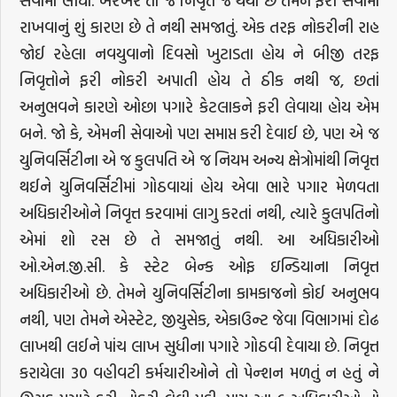
સેવામાં લીધા. ખરેખર તો જે નિવૃત્ત જ થયા છે તેમને ફરી સેવામાં
રાખવાનું શું કારણ છે તે નથી સમજાતું. એક તરફ નોકરીની રાહ
જોઈ રહેલા નવયુવાનો દિવસો ખુટાડતા હોય ને બીજી તરફ
નિવૃત્તોને ફરી નોકરી અપાતી હોય તે ઠીક નથી જ, છતાં
અનુભવને કારણે ઓછા પગારે કેટલાકને ફરી લેવાયા હોય એમ
બને. જો કે, એમની સેવાઓ પણ સમાપ્ત કરી દેવાઈ છે, પણ એ જ
યુનિવર્સિટીના એ જ કુલપતિ એ જ નિયમ અન્ય ક્ષેત્રોમાંથી નિવૃત્ત
થઈને યુનિવર્સિટીમાં ગોઠવાયાં હોય એવા ભારે પગાર મેળવતા
અધિકારીઓને નિવૃત્ત કરવામાં લાગુ કરતાં નથી, ત્યારે કુલપતિનો
એમાં શો રસ છે તે સમજાતું નથી. આ અધિકારીઓ
ઓ.એન.જી.સી. કે સ્ટેટ બેન્ક ઓફ ઇન્ડિયાના નિવૃત્ત
અધિકારીઓ છે. તેમને યુનિવર્સિટીના કામકાજનો કોઈ અનુભવ
નથી, પણ તેમને એસ્ટેટ, જીયુસેક, એકાઉન્ટ જેવા વિભાગમાં દોઢ
લાખથી લઈને પાંચ લાખ સુધીના પગારે ગોઠવી દેવાયા છે. નિવૃત્ત
કરાયેલા 30 વહીવટી કર્મચારીઓને તો પેન્શન મળતું ન હતું ને