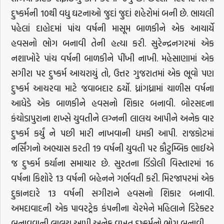
દુષ્કર્મની 10થી વધુ ઘટનાઓ જુદાં જુદાં શહેરોમાં બની છે. ભાયલી
પહેલાં દાહોદમાં પાંચ વર્ષની માસૂમ બાળકીને એક આચાર્યે
હવસનો ભોગ બનાવી તેની હત્યા કરી. સુરેન્દ્રનગરમાં એક
નશાખોરે પાંચ વર્ષની બાળકીને પીંખી નાખી. મહેસાણામાં એક
સગીરા પર દુષ્કર્મ આચરાયું તો, ઉત્તર ગુજરાતમાં એક ભૂવો પણ
દુષ્કર્મ આચરવા માટે જવાબદાર ઠર્યો. ધ્રાંગધ્રામાં ચાળીસ વર્ષના
આધેડે એક બાળકીને હવસનો શિકાર બનાવી. બોરસદના
કંચોડાપુરાના શખ્સે યુવતીને લગ્નની લાલચ આપીને અનેક વાર
દુષ્કર્મ કર્યું ને પછી મારી નાખવાની ધમકી આપી. રાજકોટમાં
નર્સિંગનો અભ્યાસ કરતી 19 વર્ષની યુવતી પર કૌટુમ્બિક ભાઈએ
જ દુષ્કર્મ કર્યાના સમાચાર છે. સુરતના ડિંડોલી વિસ્તારમાં 16
વર્ષના કિશોરે 13 વર્ષની બહેનને ગર્ભવતી કરી. મિરજાપરમાં એક
દુકાનદારે 13 વર્ષની સગીરાને હવસનો શિકાર બનાવી.
અમદાવાદની એક પાવરટ્રેક કંપનીના ચેરમેને મહિલાને ડિરેક્ટર
બનાવવાની લાલચ આપી અનેક વખત દુષ્કર્મનો ભોગ બનાવી.