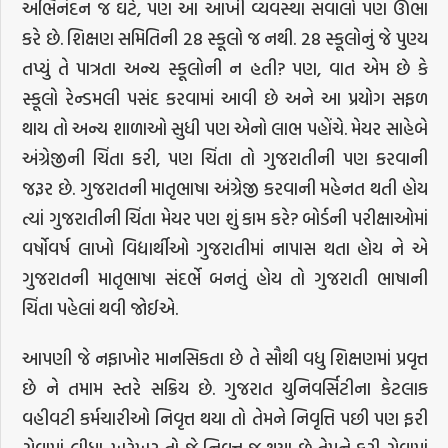
અભિનંદન જ ઘટે, પણ આ આખી વ્યવસ્થા સવાલો પણ ઊભા
કરે છે. શિક્ષણ સમિતિની 28 સ્કૂલો જ નથી. 28 સ્કૂલોનું જે પુણ્ય
તપ્યું તે પાત્રતા અન્ય સ્કૂલોની ન હતી? પણ, વાત એમ છે કે
સ્કૂલો રેન્ડમલી પસંદ કરવામાં આવી છે અને આ પ્રયોગ સફળ
થાય તો અન્ય શાળાઓ સુધી પણ એનો લાભ પહોંચે. મેયર સાહેબે
અંગ્રેજીની ચિંતા કરી, પણ ચિંતા તો ગુજરાતીની પણ કરવાની
જરૂર છે. ગુજરાતની માતૃભાષા અંગ્રેજી કરવાની મહેનત થતી હોય
ત્યાં ગુજરાતીની ચિંતા મેયર પણ શું કામ કરે? બોર્ડની પરીક્ષાઓમાં
વર્ષોવર્ષ લાખો વિદ્યાર્થીઓ ગુજરાતીમાં નાપાસ થતા હોય ને એ
ગુજરાતની માતૃભાષા સંદર્ભે બનતું હોય તો ગુજરાતી ભાષાની
ચિંતા પહેલાં થવી જોઈએ.
આપણી જે નફાખોર માનસિકતા છે તે સૌથી વધુ શિક્ષણમાં પ્રવૃત્ત
છે ને તમામ સ્તરે સક્રિય છે. ગુજરાત યુનિવર્સિટીના કેટલાક
વહીવટી કર્મચારીઓ નિવૃત્ત થયા તો તેમને નિવૃત્તિ પછી પણ ફરી