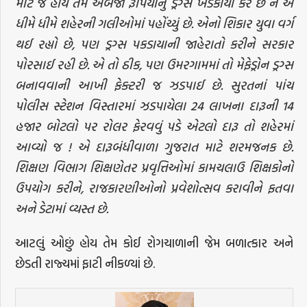
માટે જ હોય તેમ અબજો રૂપિયાનું ડ્રગ્સ ખડકાયા કરે છે ને એ
ધીમે ધીમે શહેરની ગલીઓમાં પહોંચ્યું છે. એનો શિકાર યુવા વર્ગ
થઈ રહ્યો છે, પણ ડ્રગ્સ પકડાયાની જાહેરાતો કરીને સરકાર
પોરસાઈ રહી છે. એ તો ઠીક, પણ ઉમરગામમાં તો મેફેડ્રોન ડ્રગ્સ
બનાવવાની આખી ફેક્ટરી જ ઝડપાઈ છે. સુરતનાં પાંચ
પોલીસ સ્ટેશન વિસ્તારમાં ઝડપાયેલા 24 લાખના દારૂની 14
હજાર બોટલો પર રોલર ફેરવવું પડે એટલો દારૂ તો શહેરમાં
આવ્યો જ ! એ દારૂબંધીવાળા ગુજરાત માટે શરમજનક છે.
શિક્ષણ વિભાગ શિક્ષણેતર પ્રવૃત્તિઓમાં કામચલાઉ શિક્ષકોનો
ઉપયોગ કરીને, રાજકારણીઓનો પ્રવેશોત્સવ કરાવીને ફતવા
અને ડેટામાં વ્યસ્ત છે.
આટલું ઓછું હોય તેમ કોઈ રોગચાળાની જેમ બળાત્કાર અને
છેડતી રાજ્યમાં ફાટી નીકળ્યાં છે.