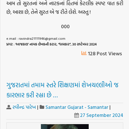
આમ તો સુરતનાં અને નાટકનાં હિતમાં કેટલીક સ્પષ્ટ વાત કરી
છે, આશા છે, તેને સુરત એ જ રીતે લેશે. અસ્તુ !
000
e.mail :
ravindra21111946@gmail.com
પ્રગટ
: ‘
આજકાલ
’
નામક
લેખકની
કટાર
, “
ધબકાર
”, 30
સપ્ટેમ્બર
2024
128 Post Views
ગુજરાતમાં તમામ સ્તરે શિક્ષણમાં શેખચલ્લીઓ જ
કારભાર કરી રહ્યા છે …
રવીન્દ્ર પારેખ
|
Samantar Gujarat - Samantar
|
27 September 2024