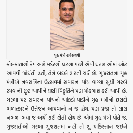
ગૃહ મંત્રી હર્ષ સંઘવી
કોલકાતાની રેપ અને મર્ડરની ઘટના પછી એવી ઘટનાઓમાં ઓટ
આવવી જોઈતી હતી, તેને બદલે ભરતી ચડી છે. ગુજરાતના ગૃહ
મંત્રીએ નવરાત્રિના ઉત્સવમાં સવારના પાંચ વાગ્યા સુધી ગરબે
રમવાની છૂટ આપીને ઘણી વિકૃતિને પણ મોકળાશ કરી આપી છે.
ગરબા પર સવારના પાંચનો આંકડો પાડીને ગૃહ મંત્રીનો ઇરાદો
બળાત્કારને ઉત્તેજન આપવાનો ન જ હોય, પણ પ્રજા તો સારા
નબળા બધા જ અર્થો કરી લેતી હોય છે. એમાં ગૃહ મંત્રી પોતે જ,
ગુજરાતીઓ ગરબા ગુજરાતમાં નહીં તો શું પાકિસ્તાન જઈને