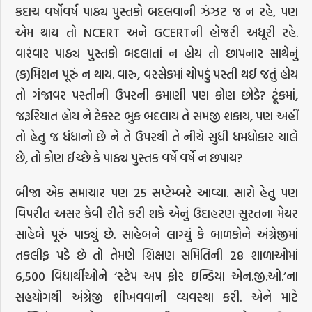
કદાચ વર્ષોવર્ષ પાઠ્ય પુસ્તકો બદલવાની ઝંઝટ જ ન રહે, પણ
એમ થાય તો NCERT અને GCERTની હોજરી અધૂરી રહે.
વારંવાર પાઠ્ય પુસ્તકો બદલાતાં ન હોય તો છાપનાર સાથેનું
(ક)મિશન પૂરું ન થાય. વારુ, વરસેકમાં ચોપડું પસ્તી થઈ જતું હોય
તો ગંજાવર પસ્તીની ઉપરની કમાણી પણ કોણ છોડે? ટૂંકમાં,
જરૂરિયાત હોય ને ટેક્સ્ટ બુક બદલાય તે સમજી શકાય, પણ અહીં
તો હેતુ જ ધંધાનો છે ને તે ઉપરથી તે નીચે સુધી ધમધોકાર ચાલે
છે, તો કોણ ઈચ્છે કે પાઠ્ય પુસ્તક વર્ષે વર્ષે ન છપાય?
બીજા એક સમાચાર પણ 25 સપ્ટેમ્બરે આવ્યા. સારો હેતુ પણ
વિપરીત અસર કેવી રીતે કરી શકે એનું ઉદાહરણ સુરતના મેયર
સાહેબે પૂરું પાડ્યું છે. સાહેબને લાગ્યું કે બાળકોને અંગ્રેજીમાં
તકલીફ પડે છે તો તેમણે શિક્ષણ સમિતિની 28 શાળાઓમાં
6,500 વિદ્યાર્થીઓને ‘સ્ટેપ અપ ફોર ઇન્ડિયા એન.જી.ઓ.’ના
સહયોગથી અંગ્રેજી શીખવવાની વ્યવસ્થા કરી. એને માટે