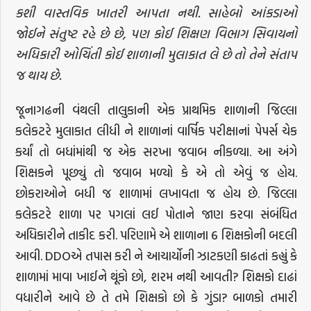
કશી વાસ્તવિક ખાતરી આપતા નથી. સાહેબો આંકડાઓ
જોઈને સંતુષ્ટ રહે છે છે, પણ કોઈ શિક્ષણ વિભાગ સિવાયનો
અધિકારી ઓચિંતી કોઈ શાળાની મુલાકાત લે છે તો તેને સંતાપ
જ થાય છે.
જૂનાગઢની વંથલી તાલુકાની એક પ્રાથમિક શાળાની જિલ્લા
કલેકટરે મુલાકાત લીધી ને શાળાનાં વાર્ષિક પરીક્ષાનાં પેપર્સ ચેક
કર્યાં તો બધાંમાંથી જ એક સરખા જવાબ નીકળ્યા. આ અંગે
શિક્ષકને પૂછ્યું તો જવાબ મળ્યો કે એ તો એવું જ હોય.
છોકરાઓને બધી જ શાળામાં લખાવતા જ હોય છે. જિલ્લા
કલેકટરે શાળા પર પગલાં લઈ પોતાને જાણ કરવા સંબંધિત
અધિકારીને તાકીદ કરી. પરિણામે એ શાળાના 6 શિક્ષકોની બદલી
આવી. DDOએ તપાસ કરી ને આચાર્યોની ઝાટકણી કાઢતાં કહ્યું કે
શાળામાં માવા ખાઈને થૂંકો છો, શરમ નથી આવતી? શિક્ષકો દાઢાં
વધારીને આવે છે તે તમે શિક્ષકો છો કે ગુંડા? બાળકો તમારી