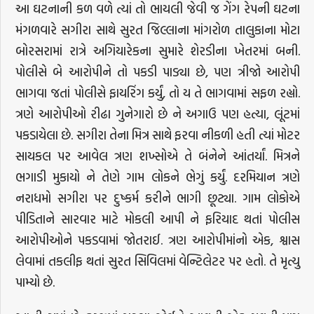
આ ઘટનાની કળ વળે ત્યાં તો ભાયલી જેવી જ ગેંગ રેપની ઘટના
મંગળવારે સગીરા સાથે સુરત જિલ્લાના માંગરોળ તાલુકાના મોટા
બોરસરામાં રાત્રે અગિયારેકના સુમારે શેરડીના ખેતરમાં બની.
પોલીસે બે આરોપીને તો પકડી પાડ્યા છે, પણ ત્રીજો આરોપી
ભાગવા જતાં પોલીસે ફાયરિંગ કર્યું, તો ય તે ભાગવામાં સફળ રહ્યો.
ત્રણે આરોપીઓ રીઢા ગુનેગારો છે ને અગાઉ પણ હત્યા, લૂંટમાં
પકડાયેલા છે. સગીરા તેના મિત્ર સાથે ફરવા નીકળી હતી ત્યાં મોટર
સાયકલ પર આવેલ ત્રણ શખ્સોએ તે બંનેને આંતર્યાં. મિત્રને
ભગાડી મુકાયો ને તેણે ગામ લોકને ભેગું કર્યું. દરમિયાન ત્રણે
નરાધમો સગીરા પર દુષ્કર્મ કરીને ભાગી છૂટ્યા. ગામ લોકોએ
પીડિતાને સારવાર માટે મોકલી આપી ને ફરિયાદ થતાં પોલીસ
આરોપીઓને પકડવામાં જોતરાઈ. ત્રણ આરોપીમાંનો એક, શ્વાસ
લેવામાં તકલીફ થતાં સુરત સિવિલમાં વેન્ટિલેટર પર હતો. તે મૃત્યુ
પામ્યો છે.