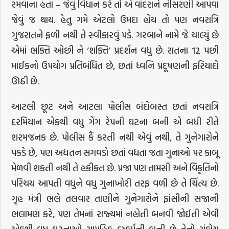
રમવાના હતા – જેવું વિધાન કરે તો એ વાંદરાને નીસરણી આપવા
જેવું જ થાય. હેતુ ગમે એટલો ઉમદા હોય તો પણ નવરાત્રિ
ગુજરાતને ફળી નથી તે સ્વીકારવું પડે. ગરબાને નામે જે ચાલ્યું છે
એમાં ભક્તિ ઓછી ને ‘શક્તિ’ પ્રદર્શન વધુ છે. રાતના 12 પછી
માઈકનો ઉપયોગ પ્રતિબંધિત છે, છતાં ધ્વનિ પ્રદૂષણની ફરિયાદો
ઊઠી છે.
આટલી છૂટ અને આટલા પોલીસ બંદોબસ્ત છતાં નવરાત્રિ
દરમિયાન એકથી વધુ ગેંગ રેપની ઘટના બની એ બધી રીતે
શરમજનક છે. પોલીસ કૈં કરતી નથી એવું નથી, તે ગુનેગારોને
પકડે છે, પણ અદ્યતન સગવડો છતાં વધતા જતા ગુનાઓ પર કાબૂ
મેળવી શકતી નથી તે હકીકત છે. પ્રજા પણ તામસી અને વિકૃતિનો
પરિચય આપતી વધુને વધુ ગુનાખોરી તરફ વળી છે તે ચિંત્ય છે.
ગૃહ મંત્રી ભલે તલવાર તાણીને ગુનેગારોને ફાંસીની સજાની
ભલામણ કરે, પણ તેમનાં રાજ્યમાં નહોતી બનવી જોઈતી એવી