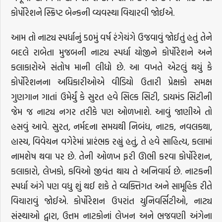
કોર્પોરેશને સ્ક્રિપ્ટ બેન્કની વ્યવસ્થા વિચારવી જોઈએ.
આમ તો નાટ્ય સ્પર્ધાનું 50મું વર્ષ રંગેચંગે ઉજવાવું જોઈતું હતું તેને
બદલે રાબેતા મુજબની નાટ્ય સ્પર્ધા યોજીને કોર્પોરેશને અને
કલાકારોએ સંતોષ માની લીધો છે. આ વખતે એટલું થયું કે
કોર્પોરેશનના અધિકારીઓએ વીડિયો ઉતારી પ્રેક્ષકો સમક્ષ
ગુણગાન ગાતાં ઉમેર્યું કે સુરત હવે સિલ્ક સિટી, ડાયમંડ સિટીની
જેમ જ નાટ્ય નગર તરીકે પણ ઓળખાશે. આવું જાણીએ તો
હસવું આવે. સુરત, નર્મદના સમયથી નિબંધ, નાટક, નવલકથા,
હાસ્ય, વિવેચન વગેરેમાં પ્રારંભક રહ્યું હતું, તે હવે સાહિત્ય, કલામાં
નામશેષ થવા પર છે. તેની ઓળખ ફરી ઊભી કરવા કોર્પોરેશન,
કલાકારો, લેખકો, કવિઓ જીવંત થાય તે અનિવાર્ય છે. નાટકની
સ્પર્ધા અંગે પણ વધુ શું થઈ શકે તે વ્યક્તિગત અને સામૂહિક રીતે
વિચારાવું જોઈએ. કોર્પોરેશન ઉપરાંત યુનિવર્સિટીઓ, નાટ્ય
સંસ્થાઓ દ્વારા, ઉત્તમ નાટકોનાં લેખન અને ભજવણી અંગેના