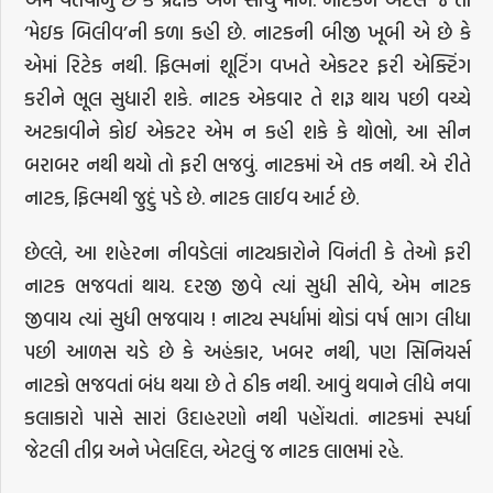
‘મેઇક બિલીવ’ની કળા કહી છે. નાટકની બીજી ખૂબી એ છે કે
એમાં રિટેક નથી. ફિલ્મનાં શૂટિંગ વખતે એકટર ફરી એક્ટિંગ
કરીને ભૂલ સુધારી શકે. નાટક એકવાર તે શરૂ થાય પછી વચ્ચે
અટકાવીને કોઈ એકટર એમ ન કહી શકે કે થોભો, આ સીન
બરાબર નથી થયો તો ફરી ભજવું. નાટકમાં એ તક નથી. એ રીતે
નાટક, ફિલ્મથી જુદું પડે છે. નાટક લાઈવ આર્ટ છે.
છેલ્લે, આ શહેરના નીવડેલાં નાટ્યકારોને વિનંતી કે તેઓ ફરી
નાટક ભજવતાં થાય. દરજી જીવે ત્યાં સુધી સીવે, એમ નાટક
જીવાય ત્યાં સુધી ભજવાય ! નાટ્ય સ્પર્ધામાં થોડાં વર્ષ ભાગ લીધા
પછી આળસ ચડે છે કે અહંકાર, ખબર નથી, પણ સિનિયર્સ
નાટકો ભજવતાં બંધ થયા છે તે ઠીક નથી. આવું થવાને લીધે નવા
કલાકારો પાસે સારાં ઉદાહરણો નથી પહોંચતાં. નાટકમાં સ્પર્ધા
જેટલી તીવ્ર અને ખેલદિલ, એટલું જ નાટક લાભમાં રહે.