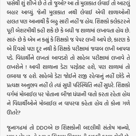
પાસેથી શું શીખે છે તે તો જુઓ? આ તો મુલાકાત લેવાઈ તો આટલું
બહાર આવ્યું. જેની મુલાકાત નથી લેવાઈ એવી શાળાઓની
હાલત પણ આનાથી કૈં બહુ સારી નહીં જ હોય. શિક્ષકો કલેકટરને
પૂરી બેશરમીથી કહી શકે છે કે બધી જ શાળામાં લખાવતા હોય છે.
સારું છે કે એમ ન કહ્યું કે શિક્ષકો જ પેપર લખી આપે છે, કારણ કે
એ દિવસો પણ દૂર નથી કે શિક્ષકે પરીક્ષામાં જવાબ લખી આપવા
પડે. વિદ્યાર્થીને લખતાં આવડશે તો સાહેબ પરીક્ષામાં લખાવે તે
લખશેને ! આવી શાળાના ડેટા પરફેક્ટ હશે, પણ શાળામાં તો
લબાચા જ હશે. સાહેબો ડેટા જોઈને રાજી રહેવાનું નહીં છોડે ને
પ્રત્યક્ષ અનુભવ નહીં લે ત્યાં સુધી પરિસ્થિતિ નહીં સુધરે. શિક્ષકો
વર્ગમાં મોબાઈલ પર પોતાના બીજા ધંધાની વાતો કરતા રહેતા હોય
ને વિદ્યાર્થીઓને મોબાઈલ ન વાપરવા કહેતા હોય તો કોના ગળે
ઊતરે?
જૂનાગઢમાં તો DDOએ છ શિક્ષકોની બદલીથી સંતોષ માન્યો,