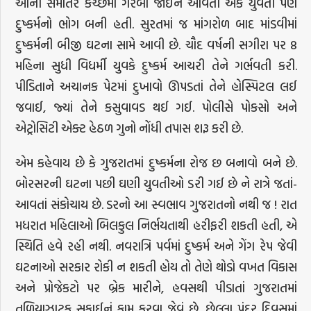
આની સમાંતરે કચ્છમાં ગરબા જોઈને આવતી એક યુવતી પણ
દુષ્કર્મનો ભોગ બની હતી. સુરતમાં જ માંગરોળ બાદ માંડવીમાં
દુષ્કર્મની બીજી ઘટના સામે આવી છે. ચૌદ વર્ષની સગીરા પર 8
મહિના સુધી વિધર્મી યુવકે દુષ્કર્મ આચરી તેને ગર્ભવતી કરી.
પીડિતાને અચાનક પેટમાં દુખાવો ઊપડતાં તેને હોસ્પિટલ લઈ
જવાઈ, જ્યાં તેને કસુવાવડ થઈ ગઈ. પોલીસે પોકસો અને
એટ્રોસિટી એક્ટ હેઠળ ગુનો નોંધી તપાસ શરૂ કરી છે.
એમ કહેવાય છે કે ગુજરાતમાં દુષ્કર્મના રોજ છ બનાવો બને છે.
બોરસરની ઘટના પછી ઘણી યુવતીઓ ડરી ગઈ છે ને રાત્રે જતાં-
આવતાં સંકોચાય છે. ડરનો આ સ્વભાવ ગુજરાતનો નથી જ ! રાત
મધરાત મહિલાઓ બિલકુલ નિર્ભયતાથી હરીફરી શકતી હતી, એ
સ્થિતિ હવે રહી નથી. નવરાત્રિ પર્વમાં દુષ્કર્મ અને ગેંગ રેપ જેવી
ઘટનાઓ સરકાર રોકી ન શકતી હોય તો તેણે થોડો વખત વિકાસ
અને પ્રોજેકટો પર બ્રેક મારીને, હવસથી પીડાતાં ગુજરાતમાં
તળિયાઝાટક સફાઈનું કામ કરવા જેવું છે. છેલ્લા પંદર દિવસમાં