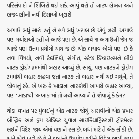
પરિસંવાદો ને શિબિરો થઈ શકે. આવું થશે તો નાટ્ય લેખન અને
ભજવણીની નવી દિશાઓ ખૂલશે.
અગાઉ બધું સારું હતું ને હવે બધું ખરાબ છે એવું નથી. અગાઉ
પણ મર્યાદાઓ હતી ને આજે પણ છે. એ સાથે જ અગાઉની જેમ જ
આજે પણ ઉત્તમ પ્રયોગો થાય જ છે. એક બચાવ એવો પણ છે કે
નવા વિષયો, નવી ટેકનિકો, સંગીત, સ્ટેજ ડિઝાઇન્સને લીધે
નાટક ડ્રોઈંગરૂમમાંથી બહાર આવ્યું છે. સાચું, પણ નાટકને ડ્રોઈંગ
રૂમમાંથી બહાર કાઢવા જતાં નાટક તો બહાર નથી થઈ ગયુંને, તે
જોવાનું રહે. એ ખરું કે ખાડાના નાટકોથી આપણે બહાર આવ્યા,
પણ ‘ખાડા’થી ‘અખાડા’માં તો નથી આવ્યાને તે જોવાનું કે કેમ?
થોડા વખત પર મુંબઈનું એક નાટક જોયું. ધારાવીનો એક પ્રખર
બૌદ્ધિક અને ડ્રગ એડિક્ટ યુવાન સાઇકિયાટ્રિસ્ટની ટ્રીટમેન્ટ
લઈને વિદેશ જાય એમાં ઘણાંને રસ છે. બધાં માટે તે એક સીડી છે.
અંતે એવું ખૂલે છે કે તે બધાંનો ઉપયોગ કરીને વિદેશ ભાગી જાય