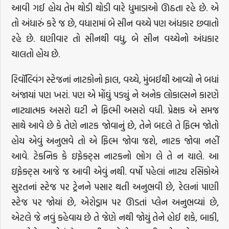
આવી ગઈ હોય તેમ થોડી થોડી વારે ધુમાડાઓ ઊઠતા રહે છે. એ
તો અંધારું કરે જ છે, વધારામાં બે સીન વચ્ચે પણ અંધકાર છવાતો
રહે છે. ઘણીવાર તો સીનથી વધુ, બે સીન વચ્ચેનો અંધકાર
ચાલતો હોય છે.
રિવૉલ્વિંગ સ્ટેજનાં નાટકોનો ફાલ, વચ્ચે, મુંબઈથી આવ્યો ને બધાં
અંજાયાં પણ ખરાં. પણ એ મોંઘું પડ્યું ને અનેક લોકાલ્સને કારણે
નાટ્યાત્મક અસરો ઘટી ને ફિલ્મી અસરો વધી. પ્રેક્ષક એ સમજ
સાથે આવે છે કે તેણે નાટક જોવાનું છે, તેને બદલે તે ફિલ્મ જોતો
હોય એવું અનુભવે તો એ ફિલ્મ જોવા જશે, નાટક જોવા નહીં
આવે. ટેકનિક કે ઇફેક્ટ્સ નાટકનો ભોગ લે તે ન ચાલે. આ
ઇફેક્ટ્સ આજે જ આવી એવું નથી. વર્ષો પહેલાં નાટ્ય રસિકોએ
સુરતનાં સ્ટેજ પર ટ્રેનને પસાર થતી અનુભવી છે, રેલનાં પાણી
સ્ટેજ પર જોયાં છે, એરોડ્રામ પર ઊડતાં પ્લેન અનુભવ્યાં છે,
એટલે જે નવું કહેવાય છે તે જેણે નથી જોયું તેને હોઈ શકે, બાકી,