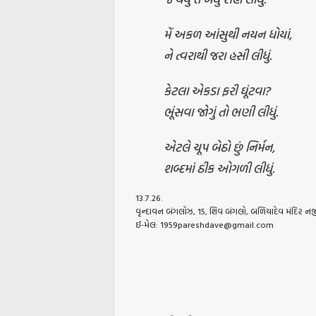
મેં અકળ આંસુથી નયન ધોયાં,
ને ત્વરાથી જરા હસી લીધું.
કેટલા એકડા ફરી ઘૂંટવા?
ભૂંસવા જોગું તો ભણી લીધું.
એટલે ચૂપ બેઠો છું નિર્મન,
શબ્દમાં ઠીક ઓગળી લીધું.
13.7.26.
વૃન્દાવન બંગલોઝ, 15, શિવ બંગલો, બળિયાદેવ મંદિર ન
ઈ-મેલ: 1959pareshdave@gmail.com