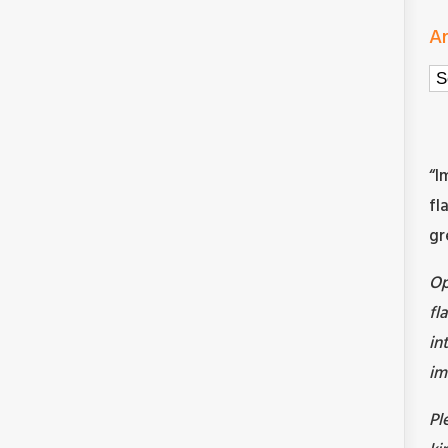
Ar
Ar
“I
fl
gr
O
fl
in
im
Pl