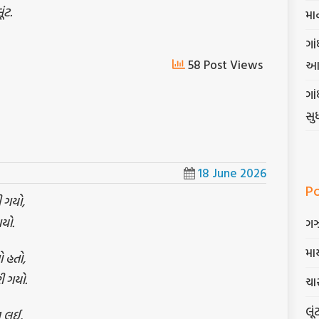
ંટ.
મા
ગાં
58 Post Views
આ
ગા
સુ
18 June 2026
P
ી ગયો,
ગયો.
ગ
માર
 હતો,
ી ગયો.
ચાર
લૂં
ા લઈ,