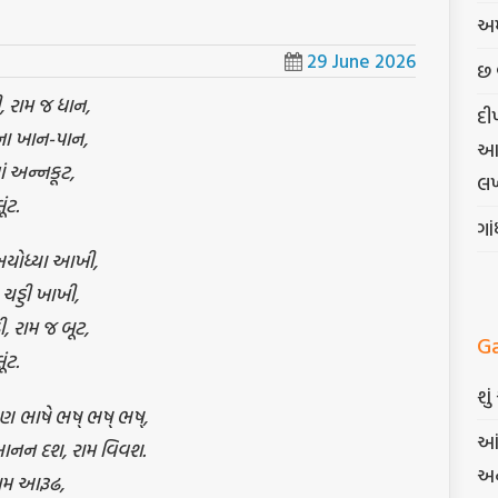
અમ
29 June 2026
છ 
ી, રામ જ ધાન,
દી
ના ખાન-પાન,
આત્
ં અન્નકૂટ,
લખ
ંટ.
ગા
 અયોધ્યા આખી,
ચડ્ડી ખાખી,
ી, રામ જ બૂટ,
G
ંટ.
શુ
 ભાષે ભષ્ ભષ્ ભષ્,
આં
મ-આનન દશ, રામ વિવશ.
અન
રામ આરૂઢ,