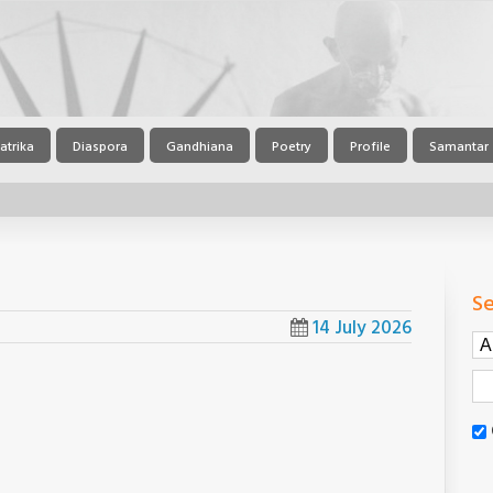
atrika
Diaspora
Gandhiana
Poetry
Profile
Samantar
Se
14 July 2026