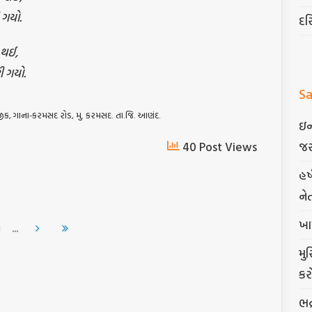
 ગયો.
દર
 થઈ,
ી ગયો.
Sa
જીક, ગાના-કરમસદ રોડ, મુ. કરમસદ. તા.જિ. આણંદ.
ઇન
40 Post Views
જર
હર
ને
ખા
...
મુ
કર
ભદ