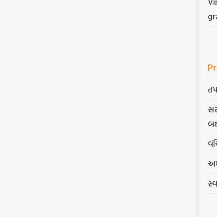
Vi
gr
Pr
તપ
સર
બક
વંચ
અમ
સ્