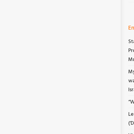
En
St
Pr
Mu
My
wa
Is
“W
Le
(‘