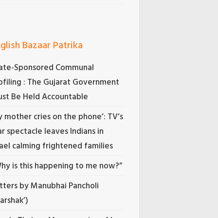
glish Bazaar Patrika
ate-Sponsored Communal
ofiling : The Gujarat Government
st Be Held Accountable
 mother cries on the phone’: TV’s
r spectacle leaves Indians in
rael calming frightened families
hy is this happening to me now?”
tters by Manubhai Pancholi
Darshak’)