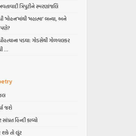
નવતાવાદી ત્રિપુટીને સ્મરણાંજલિ
ધી ‘મોહન’માંથી ‘મહાત્મા’ બન્યા, અને
પણે?
ંધીહત્યાના પડઘા: ગોડસેથી ગોળવલકર
ધી …
oetry
ઝલ
્યા જશે
 સાંપ્રત હિન્દી કાવ્યો
ટ શકે તો લૂંટ