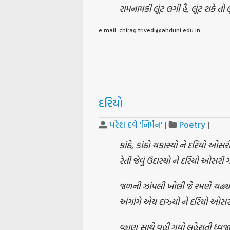
રામનામકી લૂંટ લગી હૈ, લૂંટ શકે તો લૂ
e.mail :chirag.trivedi@ahduni.edu.in
દરિયો
પરેશ દવે 'નિર્મન'
|
Poetry
|
કાંઠે, કાંઠો ચકાસ્યો ને દરિયો ઓસર
રેતી જેવું ઉદાસ્યો ને દરિયો ઓસરી 
જળની ઝાંપલી ખોલી જે રમણે ચઢ્યો
અંગાંગે એય દાઝ્યો ને દરિયો ઓસર
વ્હાણ સાથે વહી ગયો લહેરાતી ધ્વજ