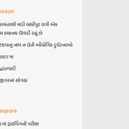
pinion
તરમંતરથી માંડી બાંકીપુર લગી એક
્ય કથાનક ઊઘડી રહ્યું છે
કવાનું નામ ન લેતી ઔદ્યોગિક દુર્ઘટનાઓ
ગસ્ટર મા
્ધાંતવાદી
જીગરનાં સોગઠાં
iaspora
કે.માં ડ્રાઇવિંગની પરીક્ષા