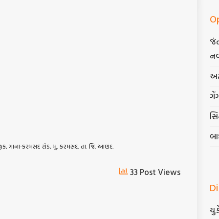
O
જં
નવ
અટ
ગેં
સિદ
બા
જીક, ગાના-કરમસદ રોડ, મુ. કરમસદ. તા. જિ. આણંદ.
33 Post Views
D
યુ.