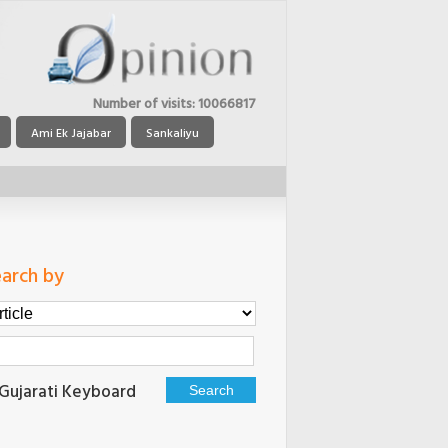
Number of visits:
10066817
Ami Ek Jajabar
Sankaliyu
arch by
Gujarati Keyboard