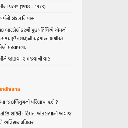
ીના પહાડ (1918 – 1973)
વર્ષનો લંડન નિવાસ
પક બારડોલીકરની પુણ્યતિથિએ એમની
મકથા(ઉત્તરાર્ધ)ની ચંદ્રકાન્ત બક્ષીએ
ેલી પ્રસ્તાવના.
ંધીને જાણવા, સમજવાની વાટ
andhiana
ં આ જ કળિયુગની પરિભાષા હશે ?
તરિક શક્તિ : હિંમત, અંતરાત્માનો અવાજ
ે અહિંસક પ્રતિકાર