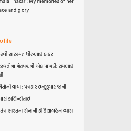
mala Thakar : My memories of her
ace and glory
ofile
સ્વી સારસ્વત ધીરુભાઈ ઠાકર
સ્વતીના શ્વેતપદ્મની એક પાંખડી: રામભાઈ
્ષી
િતોની વાચા : પત્રકાર ઇન્દુકુમાર જાની
ારાં કાલિન્દીતાઈ
વતંત્ર ભારતના સેનાની કોકિલાબહેન વ્યાસ