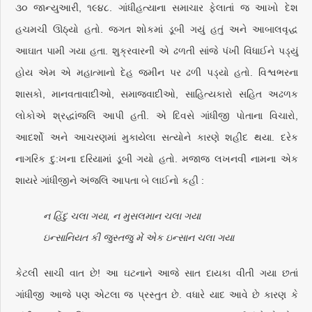
૩૦ જાન્યુઆરી, ૧૯૪૮. ગાંધીહત્યાના સમાચાર ફેલાતાં જ આખો દેશ
હચમચી ઊઠ્યો હતો. જગત શોકમાં ડૂબી ગયું હતું અને આબાલવૃદ્ધ
આઘાત પામી ગયા હતા. શુક્રવારની એ ઢળતી સાંજે પંખી વિંધાઈને પડ્યું
હોય એમ એ મહાત્માનો દેહ જમીન પર ઢળી પડ્યો હતો. વિશ્વભરના
શાસકો, માનવતાવાદીઓ, સમાજવાદીઓ, સાહિત્યકારો સહિત અઢળક
લોકોએ શ્રદ્ધાંજલિ આપી હતી. એ દિવસે ગાંધીજી પોતાના વિચારો,
આદર્શો અને આચરણમાં મુકાયેલા સત્યોને કારણે શહીદ થયા. દરેક
નાગરિક દુ:ખના દરિયામાં ડૂબી ગયો હતો. મજાજ લખનવી નામના એક
શાયરે ગાંધીજીને અંજલિ આપતા બે લાઈનો કહી :
ન હિંદુ ચલા ગયા, ન મુસલમાન ચલા ગયા
ઇન્સાનિયત કી જુસ્તજુ મેં એક ઇન્સાન ચલા ગયા
કેટલી સાચી વાત છે! આ ઘટનાને આજે સાત દાયકા વીતી ગયા છતાં
ગાંધીજી આજે પણ એટલા જ પ્રસ્તુત છે. વધારે યાદ આવે છે કારણ કે