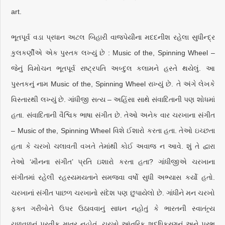
art.
ભૂતપૂર્વ વડા પ્રધાન અટલ બિહારી વાજપેયીના મદદનીશ રહેલા સુધીન્દ્ર
કુલકર્ણીએ એક પુસ્તક લખ્યું છે : Music of the, Spinning Wheel –
જેનું વિમોચન ભૂતપૂર્વ રાષ્ટ્રપતિ અબ્દુલ કલામને હસ્તે થયેલું. આ
પુસ્તકનું નામ Music of the, Spinning Wheel રાખ્યું છે. તે અંગે લેખકે
વિસ્તારથી લખ્યું છે. ગાંધીજી સત્ય – અહિંસા સાથે સંવાદિતાની પણ શોધમાં
હતા. સંવાદિતાની વૈશ્વિક ભાષા સંગીત છે. તેઓ અનેક વાર ચરખાના સંગીત
– Music of the, Spinning Wheel વિશે ઈશારો કરતા હતા. તેઓ ઇચ્છતા
હતા કે ચરખો ચલાવતી વખતે તેમાંથી કોઈ અવાજ ન આવે. શું તે દ્વારા
તેઓ ‘મૌનના સંગીત’ પ્રતિ ઇશારો કરતા હતા? ગાંધીજીએ ચરખાના
સંગીતમાં રહેલી રહસ્યમયતાને સમજવા વર્ષો સુધી અભ્યાસ કર્યો હતો.
ચરખાનાં સંગીત પાછળ ચરખાનો સંદેશ પણ છુપાયેલો છે. ગાંધીને મન ચરખો
ફક્ત ગરીબોને ઉપર ઉઠાવવાનું સાધન નહોતું કે ભારતની સ્વાતંત્ર્ય
ચળવળનું પ્રતીક માત્ર નહોતું. ચરખો આંતરિક શુદ્ધિકરણનું અને પ્રભુ