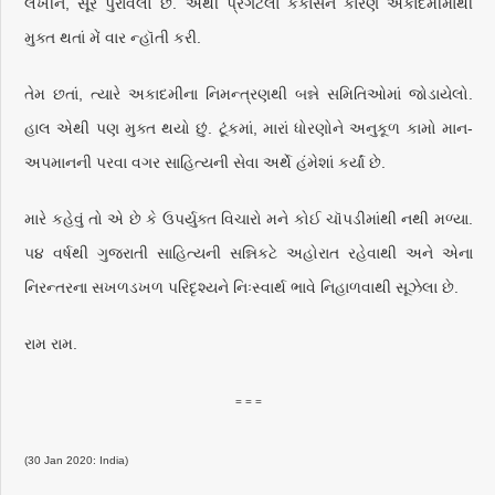
લખીને, સૂર પુરાવેલો છે. એથી પ્રગટેલા કંકાસને કારણે અકાદમીમાંથી
મુક્ત થતાં મેં વાર ન્હૉતી કરી.
તેમ છતાં, ત્યારે અકાદમીના નિમન્ત્રણથી બન્ને સમિતિઓમાં જોડાયેલો.
હાલ એથી પણ મુક્ત થયો છું. ટૂંકમાં, મારાં ધોરણોને અનુકૂળ કામો માન-
અપમાનની પરવા વગર સાહિત્યની સેવા અર્થે હંમેશાં કર્યાં છે.
મારે કહેવું તો એ છે કે ઉપર્યુક્ત વિચારો મને કોઈ ચૉપડીમાંથી નથી મળ્યા.
૫૪ વર્ષથી ગુજરાતી સાહિત્યની સન્નિકટે અહોરાત રહેવાથી અને એના
નિરન્તરના સખળડખળ પરિદૃશ્યને નિઃસ્વાર્થ ભાવે નિહાળવાથી સૂઝેલા છે.
રામ રામ.
= = =
(30 Jan 2020: India)