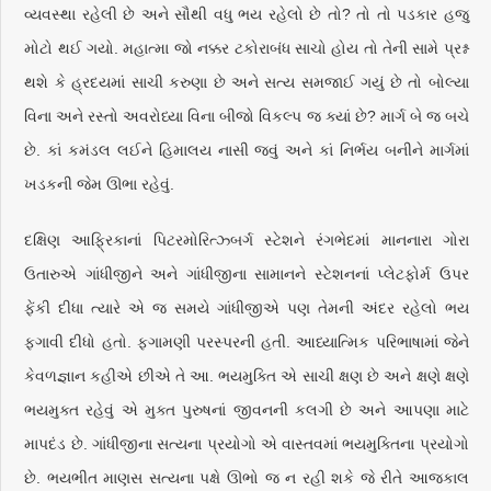
વ્યવસ્થા રહેલી છે અને સૌથી વધુ ભય રહેલો છે તો? તો તો પડકાર હજુ
મોટો થઈ ગયો. મહાત્મા જો નક્કર ટકોરાબંધ સાચો હોય તો તેની સામે પ્રશ્ન
થશે કે હ્રદયમાં સાચી કરુણા છે અને સત્ય સમજાઈ ગયું છે તો બોલ્યા
વિના અને રસ્તો અવરોધ્યા વિના બીજો વિકલ્પ જ ક્યાં છે? માર્ગ બે જ બચે
છે. કાં કમંડલ લઈને હિમાલય નાસી જવું અને કાં નિર્ભય બનીને માર્ગમાં
ખડકની જેમ ઊભા રહેવું.
દક્ષિણ આફ્રિકાનાં પિટરમોરિત્ઝ્બર્ગ સ્ટેશને રંગભેદમાં માનનારા ગોરા
ઉતારુએ ગાંધીજીને અને ગાંધીજીના સામાનને સ્ટેશનનાં પ્લેટફોર્મ ઉપર
ફેંકી દીધા ત્યારે એ જ સમયે ગાંધીજીએ પણ તેમની અંદર રહેલો ભય
ફગાવી દીધો હતો. ફગામણી પરસ્પરની હતી. આધ્યાત્મિક પરિભાષામાં જેને
કેવળજ્ઞાન કહીએ છીએ તે આ. ભયમુક્તિ એ સાચી ક્ષણ છે અને ક્ષણે ક્ષણે
ભયમુક્ત રહેવું એ મુક્ત પુરુષનાં જીવનની કલગી છે અને આપણા માટે
માપદંડ છે. ગાંધીજીના સત્યના પ્રયોગો એ વાસ્તવમાં ભયમુક્તિના પ્રયોગો
છે. ભયભીત માણસ સત્યના પક્ષે ઊભો જ ન રહી શકે જે રીતે આજકાલ