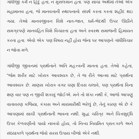
ગાંધીજી કર્મે ન હિંદુ હતા, ન મુસલમાન હતા. પણ સાચા અર્થમાં તેઓ એક
મહામાનવ હતા, જે માનવતાની સ્થાપનાનો સંઘર્ષ કરતા કરતા શહીદ થઇ
ગયા. તેઓ માનવજીવન વિશે નાત-જાત, ધર્મ-ભેદથી ઉપર ઊઠીને
સમગ્રપણે માનવહિત વિશે વિચારતા હતા અને સ્વસ્થ સમાજની હિમાયત
કરતા હતા. એવો એક પણ વિષય નહીં હોય જેના પર આપણને ગાંધીવિચાર
ન જોવા મળે.
ગાંધીજી જીવનમાં પ્રાર્થનાને અતિ મહત્ત્વની માનતા હતા. તેઓ કહેતા,
"જેમ શરીર માટે ખોરાક આવશ્યક છે, તે જ રીતે આત્મા માટે પ્રાર્થના
આવશ્યક છે. માણસ ખોરાક વગર ઘણા દિવસ ચલાવે, પણ પ્રાર્થના વિના
ક્ષણ વાર પણ ન જીવી શકાવું જોઈએ. મને તો શંકા નથી કે, આજે આપણું
વાતાવરણ કજિયા, કંકાસ અને મારામારીથી ભરેલું છે, તેનું કારણ એ છે કે
આપણામાં સાચી પ્રાર્થનાની ભાવના નથી. શુદ્ધ ચરિત્ર અને ચિત્તશુદ્ધિ
ઉપર કેળવણીનો પાયો નાખવો હોય, તો નિત્ય નિયમિત પ્રાત:કાળે અને
સંધ્યાકાળે પ્રાર્થના જેવો સરસ ઉપાય બીજો એકે નથી.