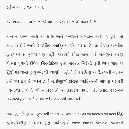
રહીને અમર થવા મળત.
ડર આખરી માપદંડ છે. જે માણસ ડરપોક છે એ વામણો છે.
સત્યને કરુણા સાથે સંબંધ છે અને કરુણાને નિર્ભયતા સાથે. અહિંસા તો
સાધન તરીકે આવે છે. દક્ષિણ આફ્રિકા જેવા પરાયા દેશમાં કેટલા ભારતીય
હતા! પચાસ હજાર પણ નહીં. એમાંથી મોટા ભાગના તો શોષણને કારણે
ચેતના ગુમાવી દીધેલા ગિરમીટિયા હતા. સરકાર નિર્દયી હતી અને ભારતમાં
હિંદી પ્રજામાં હજુ એટલી જાગૃતિ નહોતી કે તે દક્ષિણ આફ્રિકાની લડતને
ટેકો આપી શકે. આમ છતાં ગાંધીજીએ દક્ષિણ આફ્રિકાની શોષણ કરનારી
વ્યવસ્થાને અને એ વ્યવસ્થાને કાયદાકીય વાઘા પહેરાવનારાં શાસનને
પડકાર્યા હતાં. કઈ તાકાતથી? અંદરની તાકાતથી.
ગાંધીજી દક્ષિણ આફ્રિકાથી ભારત આવ્યા. ૧૯૧૬માં બનારસમાં બનારસ હિંદુ
યુનિવર્સિટીનું ઉદ્ઘાટન હતું. ગાંધીજીએ ભારત ખાતેના બ્રિટિશ ગવર્નરને