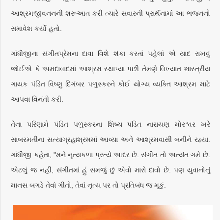
આશ્રમજીવનનની શરૂઆત કરી ત્યારે સવારની પ્રાર્થનામાં આ ભજનનો
સમાવેશ કર્યો હતો.
ગાંધીજીના સંગીતપ્રેમના દાવા વિશે શંકા કરતાં પહેલાં એ યાદ રાખવું
જોઈએ કે અમદાવાદમાં આશ્રમ સ્થાપ્યા પછી તેમણે વિખ્યાત શાસ્ત્રીય
ગાયક પંડિત વિષ્ણુ દિગંબર પળુસ્કરને કોઈ યોગ્ય વ્યક્તિ આશ્રમ માટે
આપવા વિનંતી કરી.
તેના પરિણામે પંડિત પળુસ્કરના શિષ્ય પંડિત નારાયણ મોરશ્વર ખરે
સાબરમતીના સત્યાગ્રહાશ્રમમાં આવ્યા અને આશ્રમવાસી બનીને રહ્યા.
ગાંધીજી કહેતા, "મને નૃત્યકળા પ્રત્યે આદર છે. સંગીત તો અત્યંત ગમે છે.
એટલું જ નહીં, સંગીતમાં હું સમજું છું એવો મારો દાવો છે. પણ યુવાનોનું
માનસ બગડે તેવાં ગીતો, તેવાં નૃત્ય પર તો પ્રતિબંધ જ મૂકું.