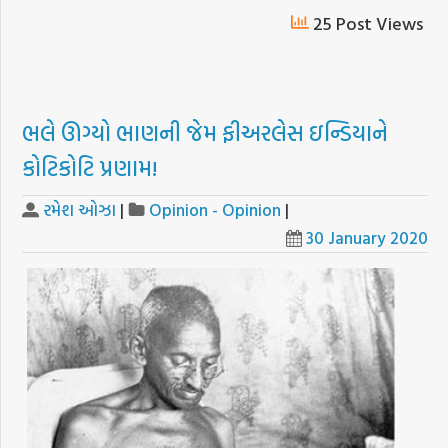
25 Post Views
ભલે ઊગ્યો ભાણની જેમ ફીઅરલેસ ઇન્ડિયાને
કોટિકોટિ પ્રણામ!
રમેશ ઓઝા
|
Opinion - Opinion
|
30 January 2020