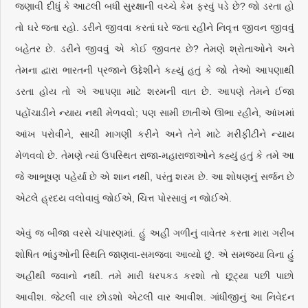
જણાવી દીધું કે આટલી બધી સુરક્ષાની વચ્ચે કેમ ફરવું પડે છે? જો ડરતા હો
તો ઘરે જતા રહો. ડરીને જીવવા કરતાં ઘરે જતા રહીને નિવૃત્ત જીવન જીવવું
બહેતર છે. ડરીને જીવવું એ કોઈ જીવતર છે? તેમણે શ્રોતાઓને અને
તેમના દ્વારા ભારતની પ્રજાને ઉદ્દેશીને કહ્યું હતું કે જો તેઓ આપણાથી
ડરતા હોય તો એ આપણા માટે શરમની વાત છે. આપણે તેમને ઈજા
પહોંચાડીને ન્યાય નથી મેળવવો; પણ સામી છાતીએ ઊભા રહીને, આંખમાં
આંખ પરોવીને, સાચી માગણી કરીને અને તેને માટે મરીફીટીને ન્યાય
મેળવવો છે. તેમણે ત્યાં ઉપસ્થિત રાજા-મહારાજાઓને કહ્યું હતું કે તમે આ
જે આભૂષણ પહેર્યાં છે એ શાન નથી, પરંતુ શરમ છે. આ શોષણનું સર્જન છે
એટલે હ્રદય વલોવાવું જોઈએ, ચિત્ત પોરસાવું ન જોઈએ.
એવું જ બીજા વરસે ચંપારણમાં. હું અહીં ગળીનું વાવેતર કરતા મારા ગરીબ
શોષિત ભાંડુઓની સ્થિતિ જાણવા-સમજવા આવ્યો છું. એ સમજ્યા વિના હું
અહીંથી જવાનો નથી. તમે મારી ધરપકડ કરશો તો છૂટ્યા પછી પાછો
આવીશ. જેટલી વાર છોડશો એટલી વાર આવીશ. ગાંધીજીનું આ નિવેદન