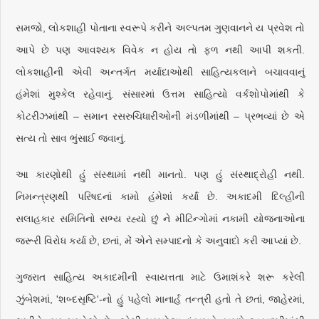
સમજો, લોકશાહી પોતાના સ્વરૂપે કરીને અલ્પતમ ગુણવાનને ય પ્રવેશ તો
આપે છે પણ આવશ્યક વિવેક ન હોય તો ફળ નથી આપી શકતી.
લોકશાહીની એવી અન્તર્ગત મર્યાદાઓથી સાહિત્યકલાને બચાવવાનું
હંમેશાં મુશ્કેલ રહેવાનું. સંસારમાં ઉત્તમ સાહિત્યો વર્કશોપોમાંથી કે
કોટરીઝમાંથી – સમાન રસરુચિધારીઓની મંડળીમાંથી – પ્રભવ્યાં છે એ
સત્ય તો સાવ ભુંસાઈ જવાનું.
આ કારણોથી હું સંસ્થામાં નથી માનતો. પણ હું સંસ્થાદ્રોહી નથી.
નિમન્ત્રણથી પરિષદનાં કામો હંમેશાં કર્યાં છે. અકાદમી દિલ્હીની
સલાહકાર સમિતિનો સભ્ય રહ્યો છું ને મીટિન્ગોમાં નકામી યોજનાઓના
જરૂરી વિરોધ કર્યા છે, છતાં, મેં એને સમ્પાદનો કે અનુવાદો કરી આપ્યાં છે.
ગુજરાત સાહિત્ય અકાદમીની સ્વાયત્તતા માટે ઉમાશંકરે શરૂ કરેલી
ઝુંબેશમાં, 'શબ્દસૃષ્ટિ'-નો હું પહેલો માનાર્હ તન્ત્રી હતો તે છતાં, જાહેરમાં,