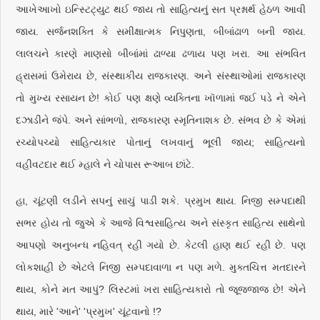
આખેઆખો ઇન્સ્ટિટ્યુટ થઈ જાય તો સાહિત્યનું સત પ્રશ્નાર્થ હેઠળ આવી
જાય. સર્જનશક્તિ કે સમીક્ષાત્મક નિપુણતા, બીબાંઢાળ બની જાય.
લાલચને કારણે માણસો બીબાંમાં ઢાળ્યા ઢળાય પણ ખરા. આ સંભવિત
હ્રાસમાં ઉમેરાય છે, સંસ્થાકીય રાજકારણ. અને સંસ્થાઓમાં રાજકારણ
તો મુખ્ય રસાયન છે! કોઈ પણ ક્ષણે વ્યક્તિના ખૉળામાં જઈ પડે ને એને
દઝાડીને જંપે. અને સાંભળો, રાજકારણ સ્મૃતિનાશક છે. સંભવ છે કે એમાં
રચ્યોપચ્યો સાહિત્યકાર પોતાનું લખવાનું ભૂલી જાય; સાહિત્યનો
વહીવટદાર થઈ મ્હાલે ને ચોપાસ રૂઆબ છાંટે.
હા, ચૂંટણી લડીને સપનું સાચું પાડી શકે. પ્રમુખ થાય. નિજી સમ્પદાથી
સભર હોય તો જુએ કે આજે વિશ્વસાહિત્ય અને સંસ્કૃત સાહિત્ય સાથેનો
આપણો અનુબન્ધ નહિવત્ રહી ગયો છે. કેટલી હાણ થઈ રહી છે. પણ
લોકશાહી છે એટલે નિજી સમ્પદાવાળા ન પણ મળે. મુક્તચિત્ત મતદારને
થાય, કોને મત આપું? લિસ્ટમાં ખરા સાહિત્યકારો તો જૂજજાજ છે! એને
થાય, મારે 'આને' 'પ્રમુખ' ચૂંટવાનો !?