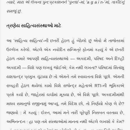
ત્યારે, મારા એ લેખના પુન:પ્રકાશનને 'પુનશ્ચ'-માં, 'a g a i n-'માં, તાકીદનું
સમજું છું.
ત્રણેય સાહિત્યસંસ્થાઓ માટે
આ 'સાહિત્ય સાહિત્ય'-ની છતરી હેઠળ હું બેઠેલો છું એવો મેં તાજેતરમાં
ઉલ્લેખ કરેલો. એટલે એક નવોદિત સન્મિત્રે ફોનમાં કહ્યું કે એ છતરી
હેઠળ તમારે આપણી સાહિત્યસંસ્થાઓ — અકાદમી, પરિષદ અને દિલ્હી
અકાદમી — વિશે પણ લખવું જોઈએ; કેમ નથી લખતા? પરિષદમાં સિતાંશુ
યશશ્ચન્દ્ર પ્રમુખ ચુંટાયા છે તો એમને તમે સ્વાયત્તતા વિશે પૂછો. એમની
રાબહરી હેઠળ થયેલાં કામો વિશે રાજેન્દ્ર મહેતાએ RTI-ની ભૂમિકાએ
પ્રશ્નો કર્યા છે, જાહેરમાં ચર્ચામાં મૂક્યા છે, એ વિશે પૂછો. અકાદમીમાંથી
માધવ રામાનુજે રાજીનામું આપ્યું, તમે વિદેશ છો, તો નિર્ણયો કોણ લે છે?
જણાવો : મેં કહ્યું : દોસ્ત, આમાં મને તારી પૂરેપૂરી નિસબત વરતાય છે,
અભિનન્દન : હા પણ તમે સંસ્થાઓમાં માનતા નથી એટલે લખશો કે કેમ?