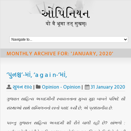
MONTHLY ARCHIVE FOR: 'JANUARY, 2020'
‘પુનશ્ચ’-માં, ‘a g a i n-‘માં,
સુમન શાહ
|
Opinion - Opinion
|
31 January 2020
ગુજરાત સાહિત્ય અકાદમીની સ્વાયત્તતાના મુખ્ય મુદ્દા બાબતે પરિષદે સૌ
સંસ્થાઓ સાથે સમ્મિલનનો રસ્તો પસંદ કર્યો છે, એ પ્રશંસનીય છે.
પરન્તુ ગુજરાત સાહિત્ય અકાદમી શી રીતે ચાલી રહી છે? સાંભળો :