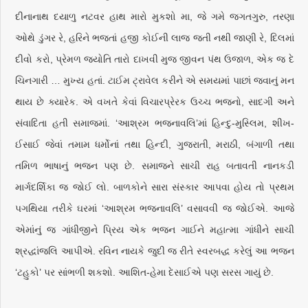
દીનાનાથ દયાળુ નટવર હાથ મારો મુકશો મા, જે ગમે જગતગુરુ, તરણા
ઓથે ડુંગર રે, હરિને ભજતાં હજી કોઈની લાજ જતી નથી જાણી રે, દિલમાં
દીવો કરો, પ્રેમળ જ્યોતિ તારો દાખવી મુજ જીવન પંથ ઉજાળ, એક જ દે
ચિનગારી … મુખ્ય હતાં. ટાઈમ ટ્રાવેલ કરીને એ સમયમાં પાછાં જવાનું મન
થાય છે ક્યારેક. એ વખતે કેવાં વિચારપ્રેરક ઉચ્ચ ભજનો, સાદગી અને
સંવાદિતા હતી સમાજમાં. ‘આશ્રમ ભજનાવલિ’માં હિન્દુ-મુસ્લિમ, શીખ-
ઈસાઈ જેવાં તમામ ધર્મોનાં તથા હિન્દી, ગુજરાતી, મરાઠી, બંગાળી તથા
તમિળ ભાષાનું ભજન પણ છે. સમાજને સાચી રાહ બતાવતી નાનકડી
માર્ગદર્શિકા જ જોઈ લો. બાળકોને સારા સંસ્કાર આપવા હોય તો પ્રથમ
પગથિયા તરીકે ઘરમાં ‘આશ્રમ ભજનાવલિ’ વસાવવી જ જોઈએ. આજે
એમાંનું જ ગાંધીજીને પ્રિય એક ભજન ગાઈને મહાત્મા ગાંધીને સાચી
શ્રદ્ધાંજલિ આપીએ. રવિન નાયકે જુદી જ રીતે સ્વરબદ્ધ કરેલું આ ભજન
‘ટહુકો’ પર સાંભળી શકશો. આશિત-હેમા દેસાઈએ પણ સરસ ગાયું છે.
——————————