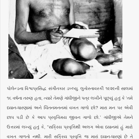
પોલેન્ડના વિશ્વપ્રસિદ્ધ સંગીતકાર ડબ્લ્યુ. લુતોસ્તાવસ્કી ૧૯૨૯ની સાલમાં
૧૬ વર્ષના તરુણ હતા, ત્યારે તેમણે ગાંધીજીને પત્ર લખીને પૂછ્યું હતું કે ‘તમે
ધ્યાન-ધારણામાં અને ચિંતનમનનમાં વખત ગાળો છો? મારા મન પર એવી
છાપ પડી છે કે આપ પ્રવૃત્તિમય જીવન ગાળો છો.’ ગાંધીજીએ તેમને
ઉત્તરમાં લખ્યું હતું કે, “સક્રિય પ્રવૃત્તિથી અલગ એવા ધ્યાનમાં હું મારો
વખત ગાળતો નથી. મારી સક્રિય પ્રવૃત્તિ જ મારાં ધ્યાન-ધારણાં છે તે