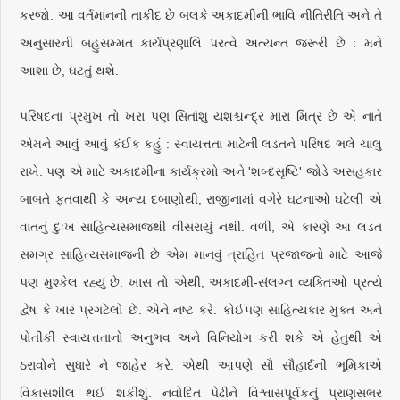
કરજો. આ વર્તમાનની તાકીદ છે બલકે અકાદમીની ભાવિ નીતિરીતિ અને તે
અનુસારની બહુસમ્મત કાર્યપ્રણાલિ પરત્વે અત્યન્ત જરૂરી છે : મને
આશા છે, ઘટતું થશે.
પરિષદના પ્રમુખ તો ખરા પણ સિતાંશુ યશશ્ચન્દ્ર મારા મિત્ર છે એ નાતે
એમને આવું આવું કંઈક કહું : સ્વાયત્તતા માટેની લડતને પરિષદ ભલે ચાલુ
રાખે. પણ એ માટે અકાદમીના કાર્યક્રમો અને 'શબ્દસૃષ્ટિ' જોડે અસહકાર
બાબતે ફતવાથી કે અન્ય દબાણોથી, રાજીનામાં વગેરે ઘટનાઓ ઘટેલી એ
વાતનું દુઃખ સાહિત્યસમાજથી વીસરાયું નથી. વળી, એ કારણે આ લડત
સમગ્ર સાહિત્યસમાજની છે એમ માનવું ત્રાહિત પ્રજાજનો માટે આજે
પણ મુશ્કેલ રહ્યું છે. ખાસ તો એથી, અકાદમી-સંલગ્ન વ્યક્તિઓ પ્રત્યે
દ્વેષ કે ખાર પ્રગટેલો છે. એને નષ્ટ કરે. કોઈપણ સાહિત્યકાર મુક્ત અને
પોતીકી સ્વાયત્તતાનો અનુભવ અને વિનિયોગ કરી શકે એ હેતુથી એ
ઠરાવોને સુધારે ને જાહેર કરે. એથી આપણે સૌ સૌહાર્દની ભૂમિકાએ
વિકાસશીલ થઈ શકીશું. નવોદિત પેઢીને વિશ્વાસપૂર્વકનું પ્રાણસભર