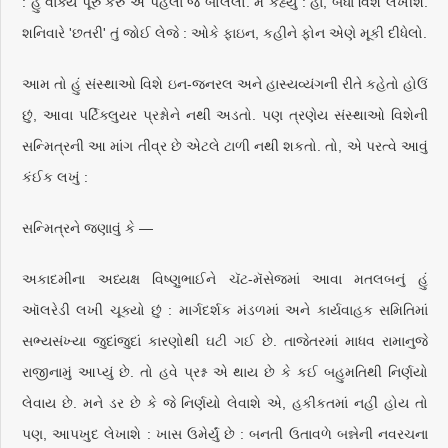
: હું વાક્ય પૂરું કરું એ પહેલાં જ બોલેલો. મેં કહ્યું : હા, બધા વિશે લખીશ.
શનિવારે 'છતરી' તું જોઈ લેજે : ઓકે ફાઇન, કહીને ફોન એણે મૂકી દીધેલો.
આમ તો હું સંસ્થાઓ વિશે ઇન-જનરલ અને હાસ્યવ્યંગની રીતે કહેતો હોઉં
છું, આવા પર્ટિક્લુયર પ્રશ્નોને નથી અડતો. પણ ત્રણેય સંસ્થાઓ વિશેની
સન્મિત્રની આ માંગ તીવ્ર છે એટલે ટાળી નથી શકતો. તો, એ પરત્વે આવું
કંઈક લખું :
સન્મિત્રને જણાવું કે —
અકાદમીના અધ્યક્ષ વિષ્ણુભાઈને ચૅટ-મૅસેજમાં આવા મતલબનું હું
ઑલરેડી લખી ચૂક્યો છું : માર્ગદર્શક મંડળમાં અને કાર્યવાહક સમિતિમાં
સભ્યસંખ્યા જુદાંજુદાં કારણોથી ઘટી ગઈ છે. તાજેતરમાં માધવ રામાનુજે
રાજીનામું આપ્યું છે. તો હવે પ્રશ્ન એ થાય છે કે કઈ બહુમતિથી નિર્ણયો
લેવાય છે. મને ડર છે કે જે નિર્ણયો લેવાશે એ, હકીકતમાં નહીં હોય તો
પણ, આપખુદ લેખાશે : ખાસ ઉમેર્યું છે : બનતી ઉતાવળે બન્નેની નવરચના