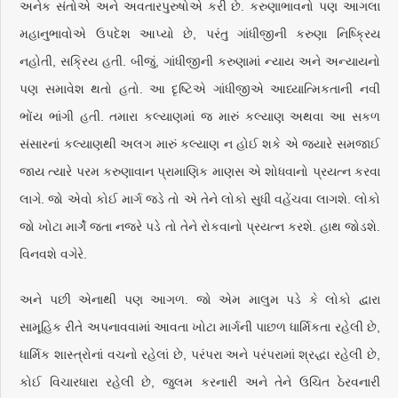
અનેક સંતોએ અને અવતારપુરુષોએ કરી છે. કરુણાભાવનો પણ આગલા
મહાનુભાવોએ ઉપદેશ આપ્યો છે, પરંતુ ગાંધીજીની કરુણા નિષ્ક્રિય
નહોતી, સક્રિય હતી. બીજું, ગાંધીજીની કરુણામાં ન્યાય અને અન્યાયનો
પણ સમાવેશ થતો હતો. આ દૃષ્ટિએ ગાંધીજીએ આધ્યાત્મિકતાની નવી
ભોંય ભાંગી હતી. તમારા કલ્યાણમાં જ મારું કલ્યાણ અથવા આ સકળ
સંસારનાં કલ્યાણથી અલગ મારું કલ્યાણ ન હોઈ શકે એ જ્યારે સમજાઈ
જાય ત્યારે પરમ કરુણાવાન પ્રામાણિક માણસ એ શોધવાનો પ્રયત્ન કરવા
લાગે. જો એવો કોઈ માર્ગ જડે તો એ તેને લોકો સુધી વહેંચવા લાગશે. લોકો
જો ખોટા માર્ગે જતા નજરે પડે તો તેને રોકવાનો પ્રયત્ન કરશે. હાથ જોડશે.
વિનવશે વગેરે.
અને પછી એનાથી પણ આગળ. જો એમ માલુમ પડે કે લોકો દ્વારા
સામૂહિક રીતે અપનાવવામાં આવતા ખોટા માર્ગની પાછળ ધાર્મિકતા રહેલી છે,
ધાર્મિક શાસ્ત્રોનાં વચનો રહેલાં છે, પરંપરા અને પરંપરામાં શ્રદ્ધા રહેલી છે,
કોઈ વિચારધારા રહેલી છે, જુલમ કરનારી અને તેને ઉચિત ઠેરવનારી