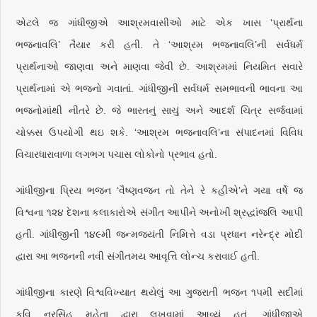
એટલે જ ગાંધીજીએ આશ્રમવાસીઓ માટે એક ખાસ ‘પ્રાર્થના
ભજનાવલિ’ તૈયાર કરી હતી. તે ‘આશ્રમ ભજનાવલિ’ની સર્વધર્મ
પ્રાર્થનાઓ જાણવા અને માણવા જેવી છે. આશ્રમમાં નિયમિત સવારે
પ્રાર્થનામાં એ ભજનો ગવાતાં. ગાંધીજીની સર્વધર્મ સમભાવની ભાવના આ
ભજનોમાંથી નીતરે છે. જે ભારતનું સાચું અને આદર્શ ચિત્ર સર્જવામાં
ચોક્કસ ઉપયોગી થઇ શકે. ‘આશ્રમ ભજનાવલિ’ના સંપાદનમાં વિવિધ
વિચારધારાવાળા લગભગ પચાસ લોકોનો પ્રભાવ હતો.
ગાંધીજીના પ્રિય ભજન ‘વૈષ્ણવજન તો તેને રે કહીએ’ને ગયા વર્ષે જ
વિશ્વના ૧૨૪ દેશના કલાકારોએ સંગીત આપીને અનોખી શ્રદ્ધાંજલિ આપી
હતી. ગાંધીજીની ૧૪૯મી જન્મજયંતી નિમિત્તે વડા પ્રધાન નરેન્દ્ર મોદી
દ્વારા આ ભજનની નવી સંગીતમય આવૃત્તિ લોન્ચ કરાવાઈ હતી.
ગાંધીજીના કારણે વિશ્વવિખ્યાત થયેલું આ ગુજરાતી ભજન ૧૫મી સદીમાં
કવિ નરસિંહ મહેતા દ્વારા લખવામાં આવ્યું હતું. ગાંધીજીએ