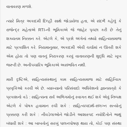
વાતાવરણ મળશે.
ત્યારે મિત્ર અકાદમી દિલ્હી સાથે જોડાયેલા હતા, એ સંદર્ભે કહેલું કે
રાજેન્દ્ર મહેતાએ RTI-ની ભૂમિકાએ જે જાહેર પૃચ્છા કરી છે તેનું
શક્યતમ નિરસન કરે. એટલે કે, એ પ્રશ્નો અંગેનાં તથ્યો સાહિત્યસમાજ
માટે પ્રકાશિત કરે. નિયમાનુસાર, અકાદમી એવી ચર્ચામાં ન ઊતરી શકે
એમ હોય તો પણ વાતનું નિરાકરણ કરવું વાતાવરણની શુદ્ધિ માટે ખૂબ
જરૂરી છે. અનૌપચારિક ભૂમિકાએ અસંભવિત નથી.
મારી દૃષ્ટિએ, સાહિત્યસંસ્થાનું કામ સાહિત્યસમાજ માટે સાહિત્યિક
પ્રવૃત્તિઓ કરવી એ છે. વ્યાખ્યાનો પરિસંવાદો અધિવેશનો જ્ઞાનસત્રો કે
પ્રકાશનો વડે : સાહિત્યના સર્વ અભિગમોનું સ્વાગત થઈ શકે એવું નિષ્પક્ષ
એટલે કે પોષક હવામાન રચી શકે : સાહિત્યપદાર્થ-સંલગ્ન સત્યોનું
પ્રસરણ કરી શકે : નીવડેલાઓને જોડીને આશાસ્પદ નવોદિતોને ભાથું
બંધાવી શકે : આ બાબતોનું સરખું પાલનપોષણ થાય તો, કોઈ પણ સંસ્થા