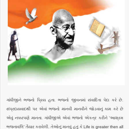
ગાંધીજીને ભજનો પ્રિય હતા. ભજનો જીવનમાં સંવાદિતા પેદા કરે છે.
સંપ્રદાયવાદથી પર એવાં ભજનો માનવી માનવીને જોડવાનું કામ કરે છે
એવું નક્કરપણે માનતા. ગાંધીજીએ એવાં ભજનો એકત્ર કરીને ‘આશ્રમ
ભજનાવલિ’ તૈયાર કરાવેલી. તેઓનું માનવું હતું કે Life is greater then all