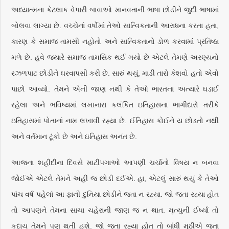
અધ્યાત્મના કેટલાક વેપારી બાવાઓ માનવતાની ભાષા છોડીને જુદી ભાષામાં
બોલવા લાગ્યા છે. વચ્ચેનાં વર્ષોમાં તેઓ સાત્વિકતાની આરાધના કરતા હતા,
કારણ કે સમાજ તામસી નહોતો અને સાત્વિકતાનો ડોળ કરવામાં પ્રતિષ્ઠા
મળે છે. હવે જ્યારે સમાજ તામસિક થઈ ગયો છે એટલે તેમણે અરણ્યનો
રઝળપાટ છોડીને ઘરવાપસી કરી છે. સારું થયું, માડી તારો કેશવો હતો એવો
પાછો આવ્યો. તેમને એની જાણ નથી કે તેઓ ભારતના અત્યારે ઘડાઈ
રહેલા અને ભવિષ્યમાં લખાનારા કલંકિત ઇતિહાસના ભાગીદારો તરીકે
ઇતિહાસમાં પોતાનાં નામ લખાવી રહ્યા છે. ઈતિહાસ કોઈને ય છોડતો નથી
અને વર્તમાન ટૂંકો છે અને ઇતિહાસ અનંત છે.
આજના શહીદીના દિવસે માટીપગાઓ આપણી ચર્ચાનો વિષય ન બનવા
જોઈએ એટલે તેમને અહીં જ છોડી દઈએ. હા, એટલું સારું થયું કે તેઓ
પાંચ વર્ષ પહેલાં આ ફાની દુનિયા છોડીને જતા ન રહ્યા. જો જતા રહ્યા હોત
તો આપણને તેમના સાચા ચહેરાની જાણ જ ન થાત. મૃત્યુની ઈર્ષ્યા તો
કદાચ તેમને પણ થતી હશે. જો જતા રહ્યા હોત તો બાંધી મુઠીએ જતા