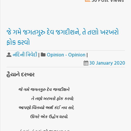
જે ગમે જગતગુરુ દેવ જગદીશને, તે તણો ખરખરો
ફોક કરવો
નંદિની ત્રિવેદી
|
Opinion - Opinion
|
30 January 2020
હૈયાને દરબાર
જે ગમે જગતગુરુ દેવ જગદીશને
તે તણો ખરખરો ફોક કરવો;
આપણો ચિંતવ્યો અર્થ કંઈ નવ સરે,
ઊગરે એક ઉદ્વેગ ધરવો.