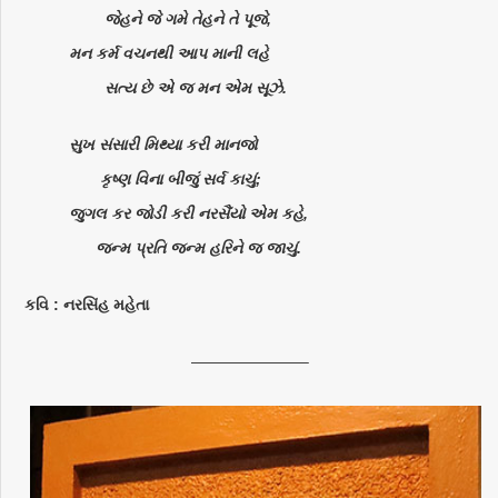
જેહને જે ગમે તેહને તે પૂજે,
મન કર્મ વચનથી આપ માની લહે
સત્ય છે એ જ મન એમ સૂઝે.
સુખ સંસારી મિથ્યા કરી માનજો
કૃષ્ણ વિના બીજું સર્વ કાચું;
જુગલ કર જોડી કરી નરસૈંયો એમ કહે,
જન્મ પ્રતિ જન્મ હરિને જ જાચું.
કવિ : નરસિંહ મહેતા
———————–