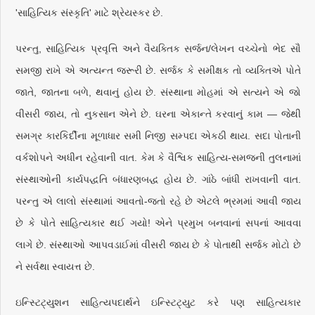
'સાહિત્યિક સંસ્કૃતિ' માટે શ્રેયસ્કર છે.
પરન્તુ, સાહિત્યિક પ્રવૃત્તિ અને વૈયક્તિક સર્જન/લેખન વચ્ચેનો ભેદ સૌ
સમજી રાખે એ અત્યન્ત જરૂરી છે. સર્જક કે સમીક્ષક તો વ્યક્તિએ પોતે
જાતે, જાતના બળે, થવાનું હોય છે. સંસ્થાના મોહમાં એ સત્યને એ જો
વીસરી જાય, તો નુકસાન એને છે. ઘરના એકાન્તે કરવાનું કામ — જેથી
સમગ્ર કારકિર્દીના મૂળાધાર સમી નિજી સમ્પદા એકઠી થાય. સદા પોતાની
વર્કશોપને અધીન રહેવાની વાત. કેમ કે વૈશ્વિક સાહિત્ય-સમજની તુલનામાં
સંસ્થાઓની કાર્યપદ્ધતિ બંધારણબદ્ધ હોય છે. ગાંઠે બાંધી રાખવાની વાત.
પરન્તુ એ લાલો સંસ્થામાં આવતો-જતો રહે છે એટલે ભ્રમમાં આવી જાય
છે કે પોતે સાહિત્યકાર થઈ ગયો! એને પ્રમુખ બનવાનાં સપનાં આવવા
લાગે છે. સંસ્થાઓ આપવડાઈમાં વીસરી જાય છે કે પોતાથી સર્જક મોટો છે
ને સર્વથા સ્વાયત્ત છે.
ઇન્સ્ટિટ્યુશન સાહિત્યપદાર્થને ઇન્સ્ટિટ્યુટ કરે પણ સાહિત્યકાર