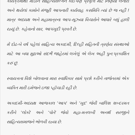
કાર્યક્રમોથી માંડીને સાહિત્યસંલ્ગન કોઈપણ પ્રવૃત્તિ માટે નિર્ણયો લેનારી
અને થયેલાં કામોને મંજૂરી આપનારી કાર્યવાહ કસમિતિ ત્યાં છે જ નહીં !
માત્ર અધ્યક્ષ અને મહામાત્રના આપ-સૂઝ્યા વિચારોને આધારે બધું હાલી
રહ્યું છે. કહેવાનો સાર, આપખુદી પ્રવર્તે છે.
મેં દોઢ-બે વર્ષ પહેલાં સાહિત્ય અકાદમી, દિલ્હી સહિતની ત્રણેય સંસ્થાઓ
માટે આ બધા મુદ્દાઓ સંદર્ભે જાહેરમાં લખેલું એ લેખ અહીં પુન:પ્રકાશિત
કરું છું.
સ્વાયત્તતા વિશે બોલવાના મારા સ્વાધિકાર સામે પ્રશ્નો કરીને તાજેતરમાં એક
વ્યક્તિ મારી ઇમેજને ઇજા પ્હૉંચાડી રહી છે.
અકાદમી-અધ્યક્ષ આજકાલ 'આપ' અને 'ખુદ' જેવી બાલિશ શબ્દરમત
કરીને 'લોકો' અને 'પોતે' જેવો મહા-મતલબી અનર્થ સરજીને
સાહિત્યસમાજને ભોળવી રહ્યા છે.