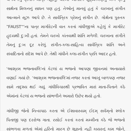
સાથેના મિલનનું સાધન પણ હતું. તેઓનું માનવું હતું કે ચરખાનું સંગીત
આત્માને સૂઝ આપે છે. તે સાર્વત્રિક પ્રેમનું સંગીત છે. ગોથેના પુસ્તક
’'FAUST'“’ના પાત્ર માર્ગારેટની વાત કરતાં ગાંધીજીએ કહેલું કે માર્ગારેટ
હૃદયથી દુ:ખી હતાં. તેમને ચરખો કાંતવાથી શાંતિ મળેલી. ચરખાના સંગીતે
તેમનું દુ:ખ દૂર કરેલું. સંગીત-કલા-સાહિત્ય સાર્વત્રિક શાંતિ અને
સંવાદિતાનો સંદેશ આપે છે. તેથી ગાંધીને કલા-સંગીત પ્રતિ આદર હતો.
‘આશ્રમ ભજનાવલિ’નાં કેટલાં ય ભજનો આપણા જીવનમાં અનાયાસે
વણાઈ ગયાં છે. ‘આશ્રમ ભજનાવલિ’માં નજર કરતાં આખું બાળપણ નજર
સામે તાદૃશ્ય થઈ ગયું. ગાંધીવિચારથી પ્રભાવિત મારાં માતા-પિતાને કંઠે
એમાંનાં કેટલાં ય ભજનો સાંભળીને અમારો ઉછેર થયો હતો.
ગાંધીજી જેનો નિત્યપાઠ કરતા એ ઈશાવાસ્યમ્ ઈદમ્ સર્વમ્‌નો શ્લોક
પિતાજી પણ દરરોજ ગાતા. રસોઈ કરતાં કરતાં મમ્મીના કંઠે જે ભજનો
સાંભળવા મળતાં એમાં હરિનો મારગ છે શૂરાનો નહીં કાયરનું કામ જોને,