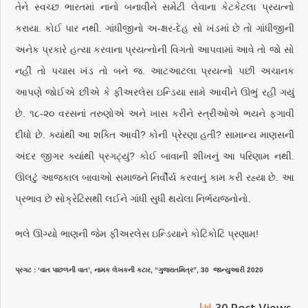
તેને સ્વચ્છ ભારતમાં નાનો બનાવીને સમેટી લેવાના કેટકેટલા પ્રયત્નો
કરાયા. કોઈ પાર નથી. ગાંધીજીનો અ-ક્ષર-દેહ સો ખંડમાં છે તો ગાંધીજીની
અનેક પ્રકારે હત્યા કરવાના પ્રયત્નોની વિગતો આપવામાં આવે તો જો સો
નહીં તો પચાસ ખંડ તો બને જ. આટઆટલા પ્રયત્નો પછી અચાનક
આપણે જોઈએ છીએ કે ફીઅરલેસ ઇન્ડિયા સામે આવીને ઊભું રહી ગયું
છે. ૧૮-૨૦ વરસનાં તરુણોએ અને ખાસ કરીને સ્ત્રીઓએ ભયને ફગાવી
દીધો છે. ક્યાંથી આ શક્તિ આવી? કોની પ્રેરણા હતી? સામાન્ય માણસની
અંદર જીગર ક્યાંથી પ્રગટ્યું? કોઈ બાવાની શીખનું આ પરિણામ નથી.
ઊલટું આજકાલ બાવાઓ સમાજને નિર્વીર્ય કરવાનું કામ કરી રહ્યા છે. આ
પ્રભાવ છે સોક્રેટિસથી લઈને ગાંધી સુધી થયેલા નિર્ભયજનોનો.
ભલે ઊગ્યો ભાણની જેમ ફીઅરલેસ ઇન્ડિયાને કોટિકોટિ પ્રણામ!
પ્રગટ : ‘વાત પાછળની વાત’, નામક લેખકની કટાર, “ગુજરાતમિત્ર”, 30 જાન્યુઆરી 2020
30 Post Views