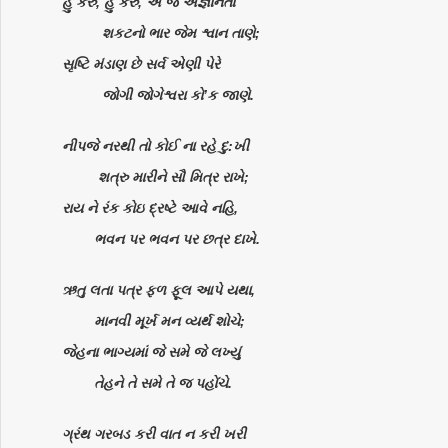
હું કરું, હું કરું, એ જ અજ્ઞાનતા
શકટનો ભાર જેમ શ્વાન તાણે;
સૃષ્ટિ મંડાણ છે સર્વ એણી પેરે
જોગી જોગેશ્વરા કો’ક જાણે.
નીપજે નરથી તો કોઈ ના રહે દુ:ખી
શત્રુ મારીને સૌ મિત્ર રાખે;
રાય ને રંક કોઇ દ્રષ્ટે આવે નહિ,
ભવન પર ભવન પર છત્ર દાખે.
ઋતુ લતા પત્ર ફળ ફૂલ આપે યથા,
માનવી મૂર્ખ મન વ્યર્થ શોચે;
જેહના ભાગ્યમાં જે સમે જે લખ્યું
તેહને તે સમે તે જ પહોંચે.
ગ્રંથ ગરબડ કરી વાત ન કરી ખરી