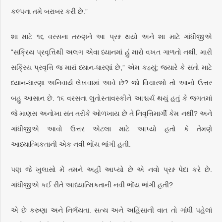
કલ્પના તમે બરાબર કરી છે.”
શા માટે ૧૬ વરસના તરુણને આ પ્રશ્ન થયો અને શા માટે ગાંધીજીએ
“સક્રિય પ્રવૃત્તિથી અલગ એવા ધ્યાનમાં હું મારો વખત ગાળતો નથી. મારી
સક્રિય પ્રવૃત્તિ જ મારાં ધ્યાન-ધારણાં છે,” એમ કહ્યું; જ્યારે કે સંતો માટે
ધ્યાન-ધારણા અનિવાર્ય લેખવામાં આવે છે? જો વિચારશો તો આનો ઉત્તર
બહુ આસાન છે. ૧૬ વરસના લુતોસ્તાવસ્કીને આશ્ચર્ય થયું હતું કે જગતમાં
જે માણસ અનોખા સંત તરીકે ઓળખાય છે તે નિવૃત્તિમાર્ગી કેમ નથી? અને
ગાંધીજીએ આવો ઉત્તર એટલા માટે આપ્યો હતો કે તેમણે
આધ્યાત્મિકતાની એક નવી ભોંય ભાંગી હતી.
પણ જે ખુલાસો મેં તમને અહીં આપ્યો છે એ નવો પ્રશ્ન પેદા કરે છે.
ગાંધીજીએ કઈ રીતે આધ્યાત્મિકતાની નવી ભોંય ભાંગી હતી?
એ છે કરુણા અને નિર્ભયતા. સત્ય અને અહિંસાની વાત તો ગાંધી પહેલાં