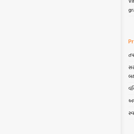
Vi
gr
Pr
તપ
સર
બક
વંચ
અમ
સ્