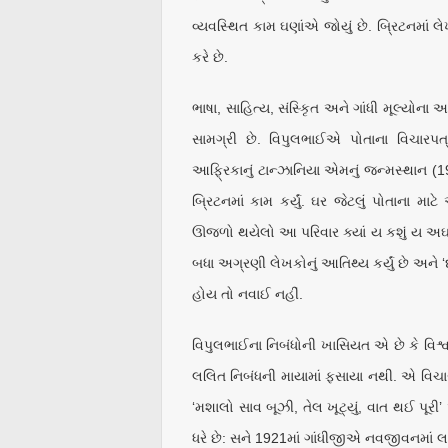
વ્યવસ્થિત કામ ઘણાંએ જોયું છે. બ્રિટનમાં
કરે છે.
ભાષા, સાહિત્ય, સંસ્કૃિત અને ગાંધી મૂલ્યો
સામગ્રી છે. વિપુલભાઈએ પોતાના વિચારપ
આફ્રિકાનું ટાન્ઝાનિયા એમનું જન્મસ્થાન (19
બ્રિટનમાં કામ કર્યું. ઘર જેટલું પોતાના મ
ઊજળો થયેલો આ પરિવાર ક્યાં ય કશું ય અઘટિત
બધા અગ્રણી લેખકોનું આતિથ્ય કર્યું છે અને 
હોય તો નવાઈ નહીં.
વિપુલભાઈના નિબંધોની ખાસિયત એ છે કે વિશ્વ
લલિત નિબંધની માયામાં ફસાયા નથી. એ વિચારપ
‘મશાલો સાવ બૂઝી, તેલ ખૂટ્યું, વાત થઈ પ
ધરે છે: સને 1921માં ગાંધીજીએ નવજીવનમાં લખ