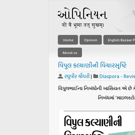
Home
Opinion
English Bazaar P
About us
વિપુલ કલ્યાણીની વિચારસૃષ્ટિ
રઘુવીર ચૌધરી
|
Diaspora - Rev
વિપુલભાઈના નિબંધોની ખાસિયત એ છે ક
નિબંધમાં ‘માઇલસ્ટ