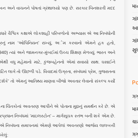
મા
 લેખન અને વાચનને પોષતાં ગ્રંથાલયો પણ છે. સરકાર બિનશરતી મદદ
ગાં
આ
ના આધારે વૈશ્વિક કક્ષાએ લોકશાહી પરિબળોનો અભ્યાસ એ આ નિબંધોની
ગા
ત્રનું નામ ‘ઓપિનિયન’ રાખ્યું, અેમ કરવાનો એમને હક હતો,
સુ
40) ત્યાં અને જામનગર-મુંબઈમાં ઉચ્ચ શિક્ષણ મેળવ્યું. ભારત અને
ાટે એથી વધુ મહેમાનો માટે, કુંજબહેનનો એમાં સવાયો સાથ. ઘસાઈને
 લાગે તો ઊછળી પડે. વિવાદમાં ઉગ્રતા, સંબંધમાં પ્રેમ, ગુજરાતના
P
‘દર્શકે’ તો એમનું આતિથ્ય માણવા બીજો અવતાર લેવાનો સંકલ્પ કર્યો
ગ
ના ચિંતકોનાં અવતરણ આપીને એ પોતાના મુદ્દાનું સમર્થન કરે છે. એ
માર
્રધાન નિબંધમાં ‘માઇલસ્ટોન’ – માર્ગસૂચક સ્તંભ બની શકે એમ છે.
ચાર
ૂરી’ એ નિબંધના સમાપનમાં એમણે આપેલાં અવતરણો આજેય લાલબત્તી
ગ
ેલું: