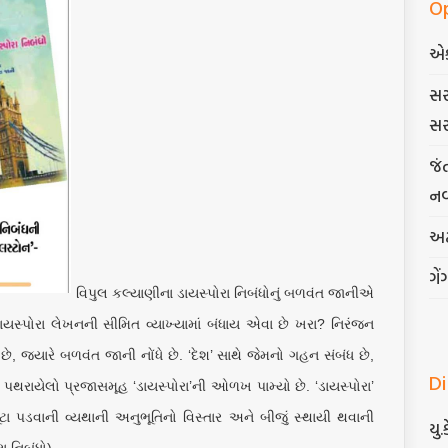
O
એ
સર
સર
જં
નવ
અટ
ગેં
વિપુલ કલ્યાણીના ડાયસ્પોરા નિબંધોનું બળવંત જાનીએ
 ડાયસ્પોરા લેખનની સીમિત વ્યાખ્યામાં બંધાય એવા છે ખરા? નિરંજન
છે, જ્યારે બળવંત જાની નોંધે છે. ‘દેશ’ સાથે જેમનો ગહન સંબંધ છે,
D
 પથરાયેલો પ્રજાસમૂહ ‘ડાયસ્પોરા’ની ઓળખ પામ્યો છે. ‘ડાયસ્પોરા’
ૂટા પડવાની વ્યથાની અનુભૂતિનો વિસ્તાર અને બીજું સ્થાયી થવાની
યુ.