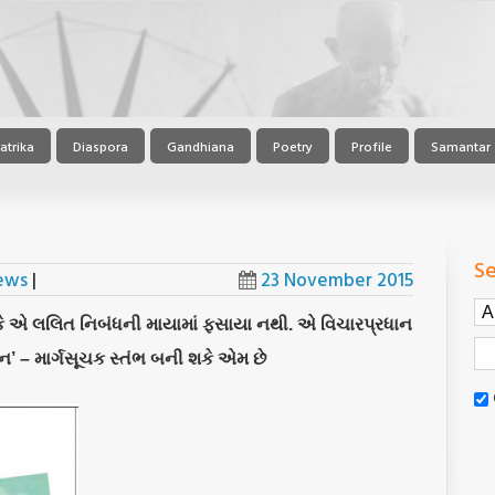
atrika
Diaspora
Gandhiana
Poetry
Profile
Samantar
Se
iews
|
23 November 2015
ે એ લલિત નિબંધની માયામાં ફસાયા નથી. એ વિચારપ્રધાન
ોન’ – માર્ગસૂચક સ્તંભ બની શકે એમ છે