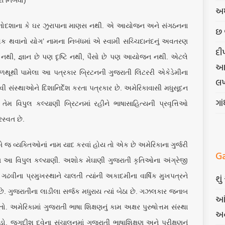
ા નિબંધો)
અમ
ત મનોદશાના કે ઘર ઝુરાપાના માણસ નથી. એ આયોજન અને સંગઠનના
છ 
ક થવાનો યોગ’ નામના નિબંધમાં એ સ્વામી સચ્ચિદાનંદનું અવતરણ
દી
ો નથી, જ્ઞાન છે પણ દૃષ્ટિ નથી, પૈસો છે પણ આયોજન નથી. એટલે
આત્
ળથૂથી પામેલા આ પત્રકાર બ્રિટનની ગુજરાતી લિટરરી એકેડેમીના
લખ
ી સંસ્થાઓને દિશાનિર્દેશ કરતા પત્રકાર છે. અમેરિકાવાસી મધુસૂદન
ગા
ેમ વિપુલ કલ્યાણી બ્રિટનમાં રહીને ભાષાસાહિત્યની પ્રવૃત્તિઓ
સ્વત છે.
ર બે જ વ્યક્તિઓનાં નામ યાદ કરવાં હોય તો એક છે અમેરિકાના ગુર્જરી
G
ા આ વિપુલ કલ્યાણી. અશોક મેઘાણી ગુજરાતી કૃતિઓના અંગ્રેજી
ગઢવીના પ્રમુખસ્થાને ચાલતી ત્યાંની અકાદમીના વાર્ષિક મુખપત્રને
શુ
. ગુજરાતીના લાડીલા સર્જક મધુરાય ત્યાં બેઠા છે. ગઝલકાર જનાબ
આં
અમેરિકામાં ગુજરાતી ભાષા શિક્ષણનું કામ અક્ષર પુરુષોત્તમ સંસ્થા
અન
 ડો. જગદીશ દવેના સંચાલનમાં ગુજરાતી ભાષાશિક્ષણ અને પરીક્ષણનું