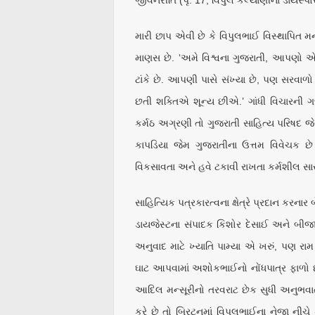
જીવનરીતિ (પૃ. 17, વિપુલ કલ્યાણીના ડાયસ્પોર
મારી છાપ એવી છે કે વિપુલભાઈ વિસ્થાપિ
માણસ છે. ‘અમે વિશ્વના ગુજરાતી, આપણો એ
ટાંકે છે. આપણી પાસે સંખ્યા છે, પણ સરવાળ
છતી શક્તિએ શૂન્ય છીએ.’ ગાંધી વિચારની ગ
કર્મઠ અગ્રણી તો ગુજરાતી સાહિત્ય પરિષદ જેવ
કાપડિયા જેમ ગુજરાતીના ઉત્તમ વિવેચક છે ત
વિકસાવતા અને હવે ટકાવી રાખતા કર્મશીલ સાર
સાહિત્યિક પત્રકારત્વના ક્ષેત્રે પ્રદાન કરના
ડાયજેસ્ટના સંપાદક કિશોર દેસાઈ અને બીજ
અનુવાદ માટે ખ્યાતિ પામ્યા એ ખરું, પણ રામ 
ઘાટ આપવામાં અશોકભાઈનો નોંધપાત્ર ફાળો છે
આદિલ મન્સૂરીનો તરવરાટ છેક સુધી અનુભવાતો. 
કરે છે તો બ્રિટનમાં વિપુલભાઈના નેજા નીચે