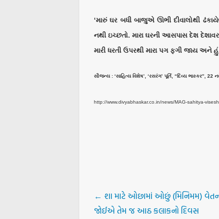
‘મારું ઘર બધી બાજુએ ઊભી દીવાલોથી ઢંકાયે
નથી ઇચ્છતો. મારા ઘરની આસપાસ દેશ દેશાવરની
મારી ધરતી ઉપરથી મારા પગ ફગી જાય અને હું 
સૌજન્ય : ‘સાહિત્ય વિશેષ’, ‘રસરંગ’ પૂર્તિ, “દિવ્ય ભાસ્કર”, 22 
http://www.divyabhaskar.co.in/news/MAG-sahitya-vises
←
શા માટે ઓછામાં ઓછું (મિનિમમ) વેતન
જોઈએ તેમ જ આઠ કલાકનો દિવસ