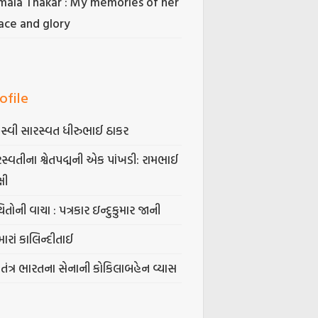
mala Thakar : My memories of her
ace and glory
ofile
સ્વી સારસ્વત ધીરુભાઈ ઠાકર
સ્વતીના શ્વેતપદ્મની એક પાંખડી: રામભાઈ
્ષી
િતોની વાચા : પત્રકાર ઇન્દુકુમાર જાની
ારાં કાલિન્દીતાઈ
વતંત્ર ભારતના સેનાની કોકિલાબહેન વ્યાસ