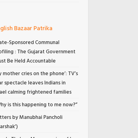
glish Bazaar Patrika
ate-Sponsored Communal
ofiling : The Gujarat Government
st Be Held Accountable
 mother cries on the phone’: TV’s
r spectacle leaves Indians in
rael calming frightened families
hy is this happening to me now?”
tters by Manubhai Pancholi
Darshak’)