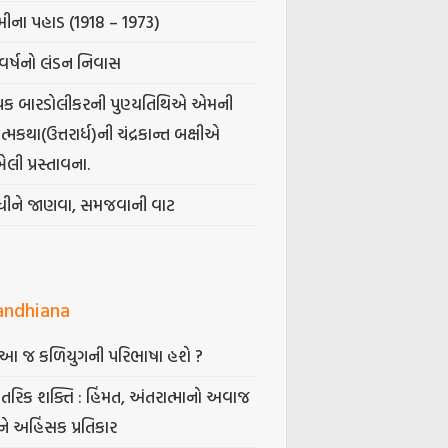
ીના પહાડ (1918 – 1973)
વર્ષનો લંડન નિવાસ
પક બારડોલીકરની પુણ્યતિથિએ એમની
મકથા(ઉત્તરાર્ધ)ની ચંદ્રકાન્ત બક્ષીએ
ેલી પ્રસ્તાવના.
ંધીને જાણવા, સમજવાની વાટ
andhiana
ં આ જ કળિયુગની પરિભાષા હશે ?
તરિક શક્તિ : હિંમત, અંતરાત્માનો અવાજ
ે અહિંસક પ્રતિકાર