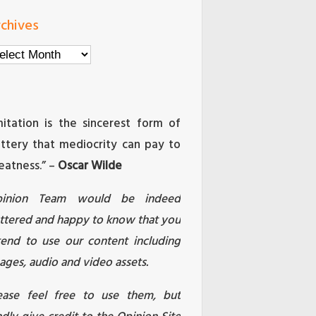
chives
chives
mitation is the sincerest form of
attery that mediocrity can pay to
eatness.” –
Oscar Wilde
pinion Team would be indeed
attered and happy to know that you
tend to use our content including
ages, audio and video assets.
ease feel free to use them, but
ndly give credit to the Opinion Site