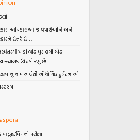
pinion
કલો
કારી અધિકારીઓ જ વેપારીઓને અને
કારને છેતરે છે….
તરમંતરથી માંડી બાંકીપુર લગી એક
્ય કથાનક ઊઘડી રહ્યું છે
કવાનું નામ ન લેતી ઔદ્યોગિક દુર્ઘટનાઓ
ગસ્ટર મા
iaspora
કે.માં ડ્રાઇવિંગની પરીક્ષા