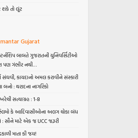
ટ શકે તો લૂંટ
mantar Gujarat
્ટર્નશિપ બાબતે ગુજરાતની યુનિવર્સિટીઓ
ા પણ ગંભીર નથી…
્ષ સંઘવી, કાયદાનો અમલ કરાવીને સંસ્કારી
તા બનો : થરાદના નાગરિકો
ખરેચી સત્યાગ્રહ : 1-8
સ્લિમો કે આદિવાસીઓના અલગ ચોકા બંધ
ો : સૌને માટે એક જ UCC જરૂરી
્રકાળી માતા કી જય!