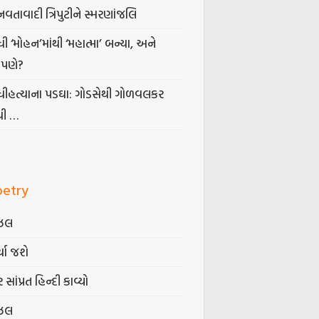
નવતાવાદી ત્રિપુટીને સ્મરણાંજલિ
ધી ‘મોહન’માંથી ‘મહાત્મા’ બન્યા, અને
પણે?
ંધીહત્યાના પડઘા: ગોડસેથી ગોળવલકર
ધી …
oetry
ઝલ
્યા જશે
 સાંપ્રત હિન્દી કાવ્યો
ઝલ