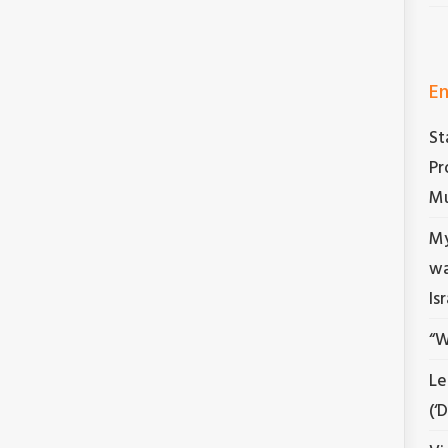
En
St
Pr
Mu
My
wa
Is
“W
Le
(‘