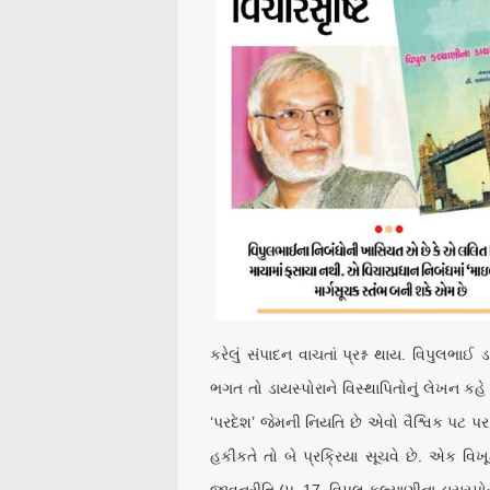
કરેલું સંપાદન વાચતાં પ્રશ્ન થાય. વિપુલભાઈ
ભગત તો ડાયસ્પોરાને વિસ્થાપિતોનું લેખન કહે 
‘પરદેશ’ જેમની નિયતિ છે એવો વૈશ્વિક પટ પર
હકીકતે તો બે પ્રક્રિયા સૂચવે છે. એક વિખ