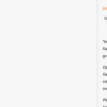
Ar
Ar
“I
fl
gr
O
fl
in
im
Pl
ki