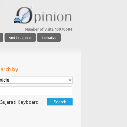
Number of visits:
10070584
Ami Ek Jajabar
Sankaliyu
arch by
Gujarati Keyboard