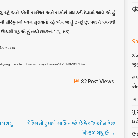
લૂં
લું રહે અને એની બારીઓ અને બાકોરાં બંધ કરી દેવામાં આવે એ હું
 સંસ્કૃિતનો પવન સુસવાતો રહે એમ જ હું ઇચ્છું છું, પણ તે પવનથી
ઊથલી પડું એ હું નથી ઇચ્છતો.’
(પૃ. 68)
Sa
નવેમ્બર 2015
ઇન
જર
h-by-raghuvir-chaudhri-in-sunday-bhaskar-5175140-NOR.html
હર
82 Post Views
ને
ખા
મુ
કર
 મળવું
પેરિસનો હુમલો સાબિત કરે છે કે વૉર ઓન ટેરર
નિષ્ફળ ગયું છે
→
ભદ