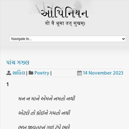
પાંચ ગઝલ
સાહિલ
|
Poetry
|
14 November 2023
1
મન ન માને એમને નમતો નથી
એટલે તો કોઈને ગમતો નથી
ભૂખ જીવતરનું ગળું ટુંપે ભલે