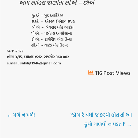
આમ સાહિલ જાણીતા સી.એ. – છીએ
જી.એ. – ગુડ આર્કિટેક્ટ
ઈ.એ. – એક્સપર્ટ એડવાઈઝર
બી.એ. – બેચલર ઓફ આર્ટસ
પી.એ. – પર્સનલ આસીસ્ટન્ટ
ટી.એ. – ટ્રાવેલિંગ એલાઉન્સ
સી.એ. – ચાર્ટર્ડ એકાઉટન્ટ
14-11-2023
નીસા
3/15,
દયાનંદ
નગર
,
રાજકોટ
360 002
e.mail : sahilrjt1946@gmail.com
116 Post Views
←
મળે ન મળે!
‘જો મારે ધંધો જ કરવો હોત તો આ
કૂવો ગાળવો ન પડત !’
→