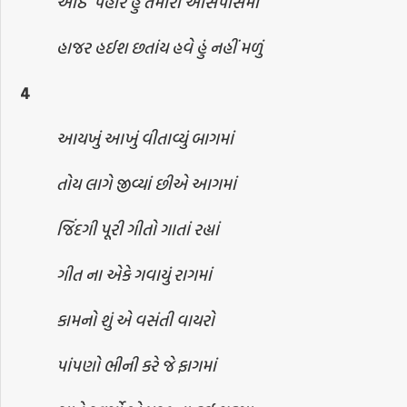
આઠે પહોર હું તમારી આસપાસમાં
હાજર હઈશ છતાંય હવે હું નહીં મળું
4
આયખું આખું વીતાવ્યું બાગમાં
તોય લાગે જીવ્યાં છીએ આગમાં
જિંદગી પૂરી ગીતો ગાતાં રહ્યાં
ગીત ના એકે ગવાયું રાગમાં
કામનો શું એ વસંતી વાયરો
પાંપણો ભીની કરે જે ફાગમાં