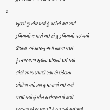
2
ખુલ્લો છું તોય અર્થ હું પર્દોનો થઈ ગયો
દુનિયાનો ન મારી થઈ તો હું દુનિયાનો થઈ ગયો
ઊંડાણ અંધકારનુ માપી શક્યા પછી
હું હણહણાટ સૂર્યના ઘોડાનો થઈ ગયો
લોકો સમજ પ્રમાણે રહ્યા છે ઉકેલતા
લોકોના માટે પ્રશ્ન હું પાયાનો થઈ ગયો
ગરકી ગયો હું મૌન સરોવરમાં જે ક્ષણે
અવતાર એ જ ક્ષણથી હું વાચાનો થઈ ગયો