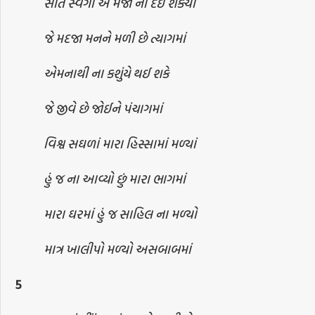
સાતે સ્વર્ગો એ મજા ના દઈ શક્યા
જે મદજા મનને મળી છે ત્યાગમાં
એમનાથી ના કશુંયે થઈ શકે
જે જીવે છે જોઈને પંચાગમાં
વિશ્વ સઘળાં મારા હિસ્સામાં મળ્યાં
હું જ ના આવ્યો છું મારા ભાગમાં
મારા ઘરમાં હું જ સાહિલ ના મળ્યો
માત્ર ખાલીપો મળ્યો અસબાબમાં
5