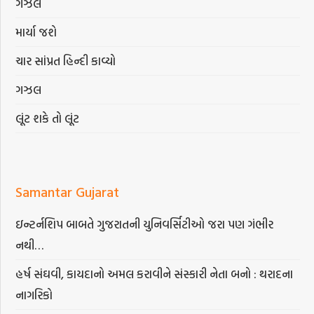
ગઝલ
માર્યા જશે
ચાર સાંપ્રત હિન્દી કાવ્યો
ગઝલ
લૂંટ શકે તો લૂંટ
Samantar Gujarat
ઇન્ટર્નશિપ બાબતે ગુજરાતની યુનિવર્સિટીઓ જરા પણ ગંભીર
નથી…
હર્ષ સંઘવી, કાયદાનો અમલ કરાવીને સંસ્કારી નેતા બનો : થરાદના
નાગરિકો