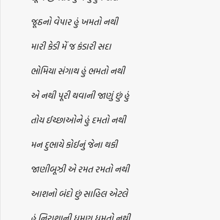
જૂઠનો વેપાર હું ખમતો નથી
મારી કેડી મેં જ કંડારી સદા
ભોમિયા સંગાથ હું ભમતો નથી
એ નથી પૂરી થવાની જાણું છું હું
તોય ઈચ્છાઓને હું દમતો નથી
મન દુભાયે કોઈનું જેના થકી
જાણીબૂઝી એ રમત રમતો નથી
આશનો બંદો છું સાહિલ એટલે
હું નિરાશાની ધમણ ધમતો નથી