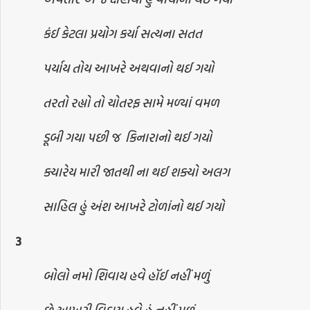
કંઈ કેટલા પ્રયોગ કર્યા સત્યના સતત
પર્યાય તોય આખરે અથવાનો થઈ ગયો
તરતો રહ્યો તો ચોતરફ સામે મળ્યાં વમળ
ડૂબી ગયા પછી જ કિનારાનો થઈ ગયો
ક્યારેય મારી જાતથી ના થઈ શક્યો અલગ
સાહિલ હું અંશ આખરે ટોળાંનો થઈ ગયો
3
બોલો નમો શિવાય હવે હૉઈ નહીં મળું