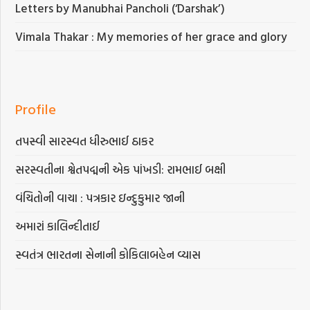
Letters by Manubhai Pancholi (‘Darshak’)
Vimala Thakar : My memories of her grace and glory
Profile
તપસ્વી સારસ્વત ધીરુભાઈ ઠાકર
સરસ્વતીના શ્વેતપદ્મની એક પાંખડી: રામભાઈ બક્ષી
વંચિતોની વાચા : પત્રકાર ઇન્દુકુમાર જાની
અમારાં કાલિન્દીતાઈ
સ્વતંત્ર ભારતના સેનાની કોકિલાબહેન વ્યાસ