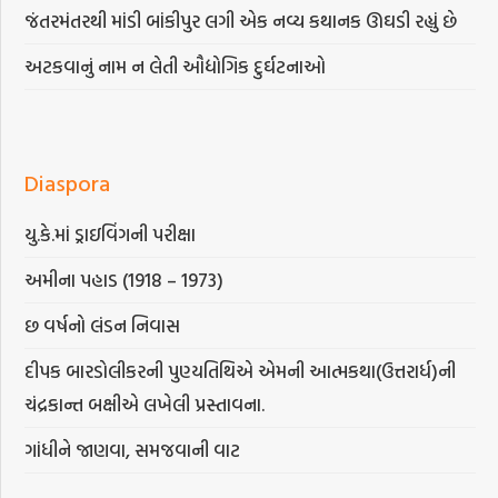
જંતરમંતરથી માંડી બાંકીપુર લગી એક નવ્ય કથાનક ઊઘડી રહ્યું છે
અટકવાનું નામ ન લેતી ઔદ્યોગિક દુર્ઘટનાઓ
Diaspora
યુ.કે.માં ડ્રાઇવિંગની પરીક્ષા
અમીના પહાડ (1918 – 1973)
છ વર્ષનો લંડન નિવાસ
દીપક બારડોલીકરની પુણ્યતિથિએ એમની આત્મકથા(ઉત્તરાર્ધ)ની
ચંદ્રકાન્ત બક્ષીએ લખેલી પ્રસ્તાવના.
ગાંધીને જાણવા, સમજવાની વાટ