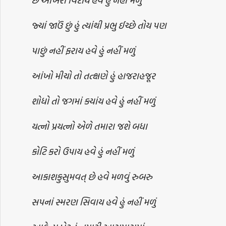
છે આખરી વિદાય હવે હું નહીં મળું
જ્યાં જાઉં છું હું ત્યાંથી પ્રભુ ઈચ્છે તોય પણ
પાછું નહીં ફરાય હવે હું નહીં મળું
આંખો મીચો તો તત્ક્ષણે હું હાજરાહજૂર
શોધો તો જગમાં ક્યાંય હવે હું નહીં મળું
યત્નો પ્રયત્નો એળે તમારા જશે બધા
કોટિ કરો ઉપાય હવે હું નહીં મળું
આકાશકુસુમવત્ છે હવે મળવું રુબરુ
સપનાં સ્મરણ સિવાય હવે હું નહીં મળું