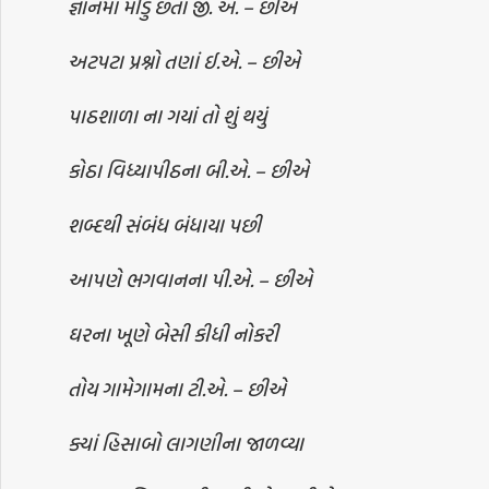
જ્ઞાનમાં મીંડું છતાં જી. એ. – છીએ
અટપટા પ્રશ્નો તણાં ઈ.એ. – છીએ
પાઠશાળા ના ગયાં તો શું થયું
કોઠા વિધ્યાપીઠના બી.એ. – છીએ
શબ્દથી સંબંધ બંધાયા પછી
આપણે ભગવાનના પી.એ. – છીએ
ઘરના ખૂણે બેસી કીધી નોકરી
તોય ગામેગામના ટી.એ. – છીએ
ક્યાં હિસાબો લાગણીના જાળવ્યા