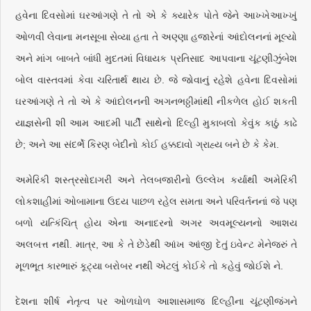
હવેના દિવસોમાં ઘરઆંગણે તે તો એ કે ક્યારેક પોતે જેને આખ્ખેઆખ્ખું
ઓળવી લેવાના મનસૂબા સેવ્યા હતા તે અણ્ણા હજારેનાં આંદોલનનાં મૂલ્યો
અને માંગ બાબતે બાંધી મુદતમાં વિધાયક પ્રતિસાદ આપવાના ચૂંટણીઝુંબેશ
બોલ વાસ્તવમાં કેવા ચરિતાર્થ થાય છે. જે જોવાનું રહેશે હવેના દિવસોમાં
ઘરઆંગણે તે તો એ કે આંદોલનની અગનભઠ્ઠીમાંથી નીકળેલ હોઈ શકતી
યાજ્ઞસેની શી આમ આદમી પાર્ટી સાથેનો દિલ્હી મુકાબલો કેવુંક કાઠું કાઢે
છે; અને આ સંદર્ભે કિરણ બેદીનો કોઈ હક્કદાવો ગ્રાહ્ય બને છે કે કેમ.
અમેરિકી શસ્ત્રસોદાગરી અને તેલબજારીનો ઉલ્લેખ કર્યાથી અમેરિકી
લોકશાહીમાં ઓબામાના ઉદય પાછળ રહેલ સમતા અને પરિવર્તનનાં જે પણ
બળો યત્કિંચિત્‌ હોય એના અનાદરનો અગર અવમૂલ્યનનો આશય
અલબત્ત નથી. માત્ર, આ કે તે છેડેથી આંખ આંજી દેતું ઇવેન્ટ મેનેજરું તે
મૂળભૂત કારભારું કૂટ્યા બરોબર નથી એટલું કોઈકે તો કહેવું જોઈશે ને.
દેશના શીર્ષ નેતૃત્વ પર ઓળઘોળ આશાસમાજ દિલ્હીના ચૂંટણીજંગને