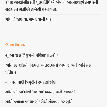
દીપક બારડોલીકરની પુણ્યતિથિએ એમની આત્મકથા(ઉત્તરાર્ધ)ની
ચંદ્રકાન્ત બક્ષીએ લખેલી પ્રસ્તાવના.
ગાંધીને જાણવા, સમજવાની વાટ
Gandhiana
શું આ જ કળિયુગની પરિભાષા હશે ?
આંતરિક શક્તિ : હિંમત, અંતરાત્માનો અવાજ અને અહિંસક
પ્રતિકાર
માનવતાવાદી ત્રિપુટીને સ્મરણાંજલિ
ગાંધી ‘મોહન’માંથી ‘મહાત્મા’ બન્યા, અને આપણે?
ગાંધીહત્યાના પડઘા: ગોડસેથી ગોળવલકર સુધી …