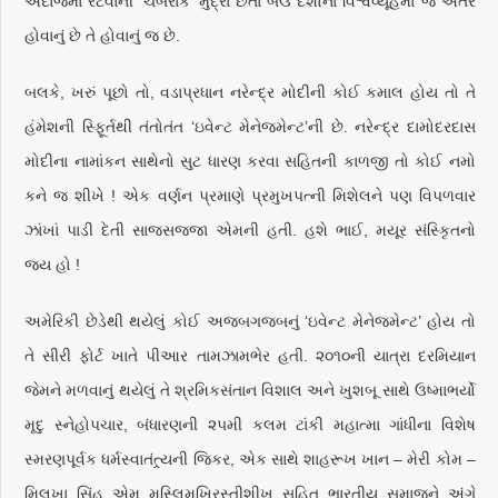
અંદાજમાં રટવાની ‘ચબરાક’ મુદ્રા છતાં બેઉ દેશોના વિશ્વવ્યૂહમાં જે અંતર
હોવાનું છે તે હોવાનું જ છે.
બલકે, ખરું પૂછો તો, વડાપ્રધાન નરેન્દ્ર મોદીની કોઈ કમાલ હોય તો તે
હંમેશની સ્ફૂિર્તથી તંતોતંત ‘ઇવેન્ટ મેનેજમેન્ટ’ની છે. નરેન્દ્ર દામોદરદાસ
મોદીના નામાંકન સાથેનો સુટ ધારણ કરવા સહિતની કાળજી તો કોઈ નમો
કને જ શીખે ! એક વર્ણન પ્રમાણે પ્રમુખપત્ની મિશેલને પણ વિપળવાર
ઝાંખાં પાડી દેતી સાજસજ્જા એમની હતી. હશે ભાઈ, મયૂર સંસ્કૃિતનો
જય હો !
અમેરિકી છેડેથી થયેલું કોઈ અજબગજબનું ‘ઇવેન્ટ મેનેજમેન્ટ’ હોય તો
તે સીરી ફોર્ટ ખાતે પીઆર તામઝામભેર હતી. ૨૦૧૦ની યાત્રા દરમિયાન
જેમને મળવાનું થયેલું તે શ્રમિકસંતાન વિશાલ અને ખુશબૂ સાથે ઉષ્માભર્યો
મૃદુ સ્નેહોપચાર, બંધારણની ૨૫મી કલમ ટાંકી મહાત્મા ગાંધીના વિશેષ
સ્મરણપૂર્વક ધર્મસ્વાતંત્ર્યની જિકર, એક સાથે શાહરૂખ ખાન – મેરી કોમ –
મિલખા સિંહ એમ મુસ્લિમખ્રિસ્તીશીખ સહિત ભારતીય સમાજને અંગે