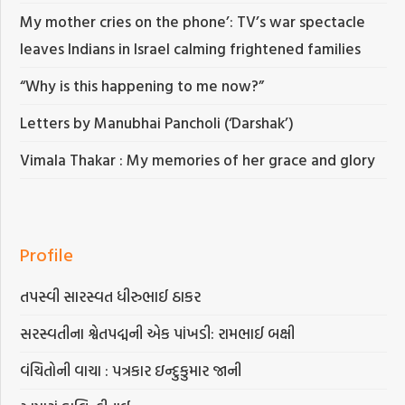
My mother cries on the phone’: TV’s war spectacle
leaves Indians in Israel calming frightened families
“Why is this happening to me now?”
Letters by Manubhai Pancholi (‘Darshak’)
Vimala Thakar : My memories of her grace and glory
Profile
તપસ્વી સારસ્વત ધીરુભાઈ ઠાકર
સરસ્વતીના શ્વેતપદ્મની એક પાંખડી: રામભાઈ બક્ષી
વંચિતોની વાચા : પત્રકાર ઇન્દુકુમાર જાની