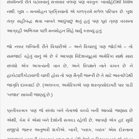
સંવર્ધનની રીતે ઘટાવવાનું સત્તાવાર વલણ પણ વસ્તુતઃ બાવાહિંદીથી વિશેષ
નથી. બુશ – મનમોહન પ્રક્રિયાનો એ કાળક્રમે મળેલ પરિપાક છે. બુશ
તંત્ર સહીબદ્ધ થવા બાબતે આઘુંપાછું થતું હતું પણ પૂરાં ત્રણ વરસના
આગ્રહી અભિગમ પછી મનમોહન સિંહે ધાર્યું કરાવ્યું હતું.
જો નક્કર લબ્ધિની રીતે વિચારીએ – અને વિચારવું પણ જોઈએ – તો
સમજાઈ રહેતું વાનું એ છે કે આપણા વિદેશવ્યૂહમાં અમેરિકા સાથે સારા
સંબંધો એક અગત્યની વાત છે, અને વિપક્ષને નાતે વખત છે ને
હાકોટાછીંકોટાવાળી ચાલી હોય તો પણ મૈત્રી જરૂરી છે તે માટે ભારતછેડેથી
જાગૃતિ દાખવાઈ છે. (અલબત્ત, અમેરિકાએ પણ શસ્ત્રસોદાગરી પાર પાડી
‘બજાર’ સાચવી જાણ્યું છે.)
પ્રતીકાત્મક પણ જે સંબંધ બંને નેતાઓ વચ્ચે બની આવ્યો જણાય છે
એથી, કેમ કે એમાં બંને દેશોની સગવડ રહેલી છે, આપણે એક હદ સુધી
રાજીપો જરૂર અનુભવી શકીએ. બાકી, ‘બરાક, બરાક’ એમ દોસ્તાના