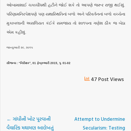
ઓબામાશાઈ ચકાચૌંધથી હટીને જોઈ શકે તો આપણે જરૂર રાજી થઈશું.
પરિણામનિરપેક્ષપણે પણ યથાસ્થિતિનાં બળો અને પરિવર્તનનાં બળો વચ્ચેના
મુકાબલાની અસલિયત કંઈકે સમજાય તો ૨૦૧૫ના ગણેશ ઠીક જ બેઠા
એમ કહીશું.
જાન્યુઆરી ૨૯, ૨૦૧૫
સૌજન્ય : “નિરીક્ષક”, 01 ફેબ્રુઆરી 2015, પૃ. 01-02
47 Post Views
←
ગાંધીની ખોટ પૂરવાની
Attempt to Undermine
વૈચારિક મથામણ આલેખતું
Secularism: Testing