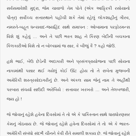
સર્વસમાવેશી મુદ્રા, જેમ ચાવાળો તેમ પોતે (એક આફ્રિકી રસોયાનો
પૌત્ર) સર્વોચ્ચ સત્તાસ્થાને પહોંચી શકે તેમાં રહેલું લોકશાહીનું ગૌરવ,
નમસ્તે-બહૂત ધન્યવાદ-જયહિંદ સાથે સમાપન : ઓબામાના પરફોરમન્સ
વિશે શું કહેવું … અને તે પછી ભરત શાહ ને કિરણ બેદીની બચકાના
કિલકારીઓ વિશે તો ન બોલ્યામાં જ સાર, કે બીજું કૈ ? કહો જોઉં.
હશે ભાઈ, બેઉ છેડેની અદાકારી અને પ્રસંગપ્રાયોજના પછી સોયના
નાકામાંથી પસાર થઈ ગયેલું કોઈ ઊંટ હોય તો તે રાબેતા મુજબની
અમેરિકી શસ્ત્રસોદાગરીનું છે. અને અંકલ સામ જેનું નામ તે અહીંથી
પરબારા સંચર્યા સાઉદી અરેબિયે : સત્તાવાર ખરખરો … અને તેલબજારી,
જય હો !
જે જોવાનું રહેશે હવેના દિવસોમાં તે તો એ કે પાકિસ્તાન સાથે ધારાધોરણસર
કેમનું ગોઠવાય છે. જે જોવાનું રહેશે હવેના દિવસોમાં તે તો એ કે ભારત-
અમેરિકી સંબંધો સંદર્ભે ચીનને કેવી રીતે સમાલી શકાય છે. જે જોવાનું રહેશે