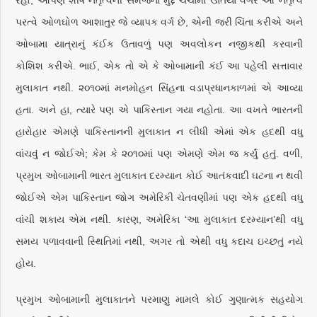
રહો, આપણે શીર્ષ નેતૃત્વની સમજના મુદ્દે ચર્ચામાં ઊતર્યા વગર આ નેતૃત્વ
પરત્વે ઓળઘોળ આશાતુર જે વ્યાપક વર્ગ છે, એની જરી ચિંતા કરીએ અને
ઓબામા યાત્રાનું કંઈક ઉતાવળું પણ અવલોકન નજીકથી કરવાની
કોશિશ કરીએ. ભાઈ, એક તો એ કે ઓબામાની કંઈ આ પહેલી સત્તાવાર
મુલાકાત નથી. ૨૦૧૦માં મનમોહન સિંહના વડાપ્રધાનકાળમાં એ આવ્યા
હતા. અને હા, ત્યારે પણ એ પાકિસ્તાન ગયા નહોતા. આ વખતે ભારતની
હારોહાર એમણે પાકિસ્તાનની મુલાકાત ન લીધી એમાં એક હદથી વધુ
વાંચવું ન જોઈએ; કેમ કે ૨૦૧૦માં પણ એમણે એમ જ કર્યું હતું. વળી,
પ્રમુખ ઓબામાની ભારત મુલાકાત દરમ્યાન કોઈ આતંકવાદી ઘટના ન થવી
જોઈએ એમ પાકિસ્તાન જોગ અમેરિકી ચેતવણીમાં પણ એક હદથી વધુ
વાંચી શકાય એમ નથી. કારણ, અમેરિકા ‘આ મુલાકાત દરમ્યાન’થી વધુ
સમય પળાવવાની સ્થિતિમાં નથી, અગર તો એથી વધુ કદાચ ઇચ્છતું નયે
હોય.
પ્રમુખ ઓબામાની મુલાકાતને પરમાણુ મામલે કોઈ ગુણાત્મક સહયોગ