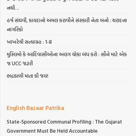
નથી…
હર્ષ સંઘવી, કાયદાનો અમલ કરાવીને સંસ્કારી નેતા બનો : થરાદના
નાગરિકો
ખાખરેચી સત્યાગ્રહ : 1-8
મુસ્લિમો કે આદિવાસીઓના અલગ ચોકા બંધ કરો : સૌને માટે એક
જ UCC જરૂરી
ભદ્રકાળી માતા કી જય!
English Bazaar Patrika
State-Sponsored Communal Profiling : The Gujarat
Government Must Be Held Accountable