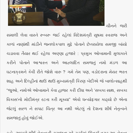
ચીનને જરી
સમાલી લેવા વાસ્તે રૂબરૂ જઈ રહેલાં વિદેશમંત્રી સુષમા સ્વરાજ અને
કાળાં નાણાંથી માંડીને જનલોકપાલ મુદ્દે પોતાને છેતરાયેલા સમજી બાંયો
ચડાવવા તૈયાર થઈ રહેલા અણ્ણા હજારે : પ્રમુખ ઓબામાની મુલાકાતે
કરીને પોતાને આશ્વસ્ત અને આહ્લાદિત સમજતું નમો મંડળ આ
ઘટનાક્રમને કેવી રીતે જોશે વારુ ? ગમે તેમ પણ, વડોદરાના મેયર ભરત
શાહ અને દિલ્હીનાં થાઉં થાઉં મુખ્યમંત્રી કિરણ બેદીએ જે બાલોત્સાહથી
“જુઓ, નમોએ ઓબામાને કેવા હાજર કરી દીધા અને ‘સબકા સાથ, સબકા
વિકાસ’નો મોદીમંત્ર રટતા કરી મૂક્યા” એવો ધન્યોદ્દગાર કાઢ્યો છે એના
જેટલું સરળ ને સપાટ ચિત્ર આ નથી એટલું તો દેશના શીર્ષ નેતૃત્વને
સમજાતું હોવું જોઈએ.