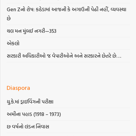
Gen Zનો રોષ: કઠેડામાં આજની કે અગાઉની પેઢી નહીં, વ્યવસ્થા
છે
ચલ મન મુંબઈ નગરી—353
એકલો
સરકારી અધિકારીઓ જ વેપારીઓને અને સરકારને છેતરે છે….
Diaspora
યુ.કે.માં ડ્રાઇવિંગની પરીક્ષા
અમીના પહાડ (1918 – 1973)
છ વર્ષનો લંડન નિવાસ