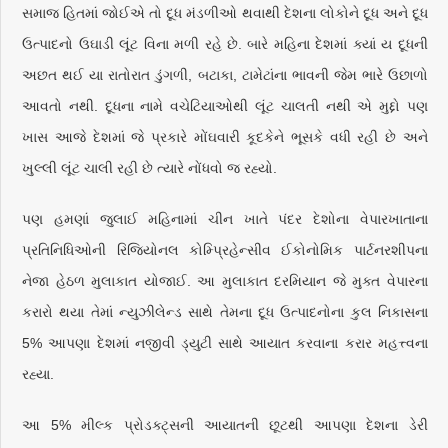
સમાજ હિતમાં જોઈએ તો દૂધ મંડળીઓ થવાથી દેશના લોકોને દૂધ અને દૂધ
ઉત્પાદનો ઉઘાડી લૂંટ વિના મળી રહે છે. બારે મહિના દેશમાં ક્યાં ય દૂધની
અછત થઈ યા રાતોરાત ડુંગળી, બટાકા, ટામેટાંના ભાવની જેમ ભારે ઉછાળો
આવતો નથી. દૂધના નામે વચેટિયાઓથી લૂંટ ચાલતી નથી એ મુદ્દો પણ
ખાસ આજે દેશમાં જે પ્રકારે મોંઘવારી કૂદકેને ભૂસકે વધી રહી છે અને
ખુલ્લી લૂંટ ચાલી રહી છે ત્યારે નોંધવો જ રહ્યો.
પણ હમણાં જુલાઈ મહિનામાં ચીન ખાતે પંદર દેશોના વેપારખાતાના
પ્રતિનિધિઓની રિજિયોનલ કોમ્પ્રિહેન્સીવ ઈકોનોમિક પાર્ટનરશીપના
નેજા હેઠળ મુલાકાત યોજાઈ. આ મુલાકાત દરમિયાન જે મુક્ત વેપારના
કરારો થયા તેમાં ન્યુઝીલેન્ડ સાથે તેમના દૂધ ઉત્પાદનોના કુલ નિકાસના
5% આપણા દેશમાં નજીવી ડ્યુટી સાથે આયાત કરવાના કરાર મહત્ત્વના
રહ્યા.
આ 5% મીલ્ક પ્રોડક્ટ્સની આયાતની છૂટથી આપણા દેશના ડેરી