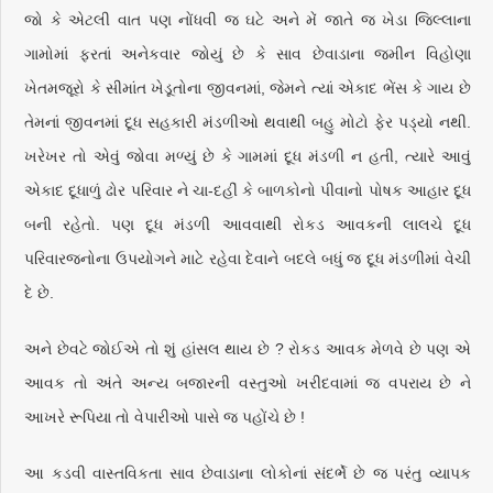
જો કે એટલી વાત પણ નોંધવી જ ઘટે અને મેં જાતે જ ખેડા જિલ્લાના
ગામોમાં ફરતાં અનેકવાર જોયું છે કે સાવ છેવાડાના જમીન વિહોણા
ખેતમજૂરો કે સીમાંત ખેડૂતોના જીવનમાં, જેમને ત્યાં એકાદ ભેંસ કે ગાય છે
તેમનાં જીવનમાં દૂધ સહકારી મંડળીઓ થવાથી બહુ મોટો ફેર પડ્યો નથી.
ખરેખર તો એવું જોવા મળ્યું છે કે ગામમાં દૂધ મંડળી ન હતી, ત્યારે આવું
એકાદ દૂધાળું ઢોર પરિવાર ને ચા-દહીં કે બાળકોનો પીવાનો પોષક આહાર દૂધ
બની રહેતો. પણ દૂધ મંડળી આવવાથી રોકડ આવકની લાલચે દૂધ
પરિવારજનોના ઉપયોગને માટે રહેવા દેવાને બદલે બધું જ દૂધ મંડળીમાં વેચી
દે છે.
અને છેવટે જોઈએ તો શું હાંસલ થાય છે ? રોકડ આવક મેળવે છે પણ એ
આવક તો અંતે અન્ય બજારની વસ્તુઓ ખરીદવામાં જ વપરાય છે ને
આખરે રૂપિયા તો વેપારીઓ પાસે જ પહોંચે છે !
આ કડવી વાસ્તવિકતા સાવ છેવાડાના લોકોનાં સંદર્ભે છે જ પરંતુ વ્યાપક