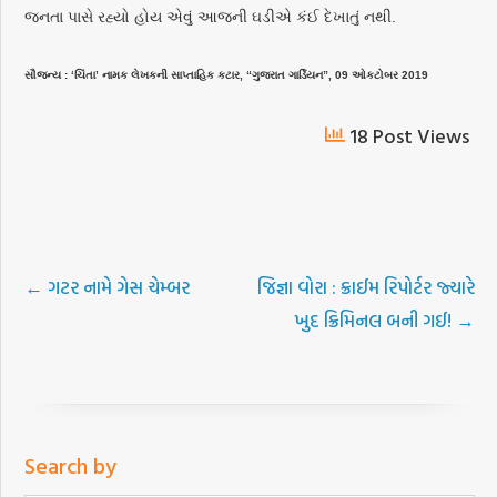
જનતા પાસે રહ્યો હોય એવું આજની ઘડીએ કંઈ દેખાતું નથી.
સૌજન્ય : ‘ચિંતા’ નામક લેખકની સાપ્તાહિક કટાર, “ગુજરાત ગાર્ડિયન”, 09 ઓકટોબર 2019
18 Post Views
←
ગટર નામે ગેસ ચેમ્બર
જિજ્ઞા વોરા : ક્રાઈમ રિપોર્ટર જ્યારે
ખુદ ક્રિમિનલ બની ગઈ!
→
Search by