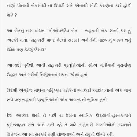
નાણાં પોતાની બેંકમાંથી ના ઉપાડી શકે એનાથી મોટી કરુણતા કઈ હોઈ
શકે ?
આ બેંકનું નામ વાંચતા 'કોઓપરેટિવ બેંક' – સહકારી બેંક શબ્દો પર હું
અટકી ગયો. 'સહકારી' શબ્દ કેટલો સરસ ! અને તેની પાછળનું વ્યક્ત થતું
ધ્યેય પણ કેટલું ઉમદા !
આઝાદી પૂર્વેથી આવી સહકારી પ્રવૃત્તિઓથી સૌએ ગાંધીમાર્ગે ગ્રામીણ
ઉદ્ધાર અને ગરીબી નિર્મૂલનનાં સપનાં જોયાં હતાં.
વિદેશી અંગ્રેજ માલના બહિષ્કાર તરીકેનાં આઝાદી આંદોલનોનાં એક ભાગ
રૂપે પણ સહકારી પ્રવૃત્તિઓની એક અગત્યની ભૂમિકા હતી.
દેશ આઝાદ થયો તે પછી ય દેશના સ્થાનિક ઉદ્યોગો-હસ્તકળાને
પ્રોત્સાહન મળે અને ટકી રહે તે માટે સહકારી મંડળીઓની રચનાને
ઉત્તેજન આપવા સરકારે ઘણી યોજનાઓ અને રાહતો ઊભી કરી.