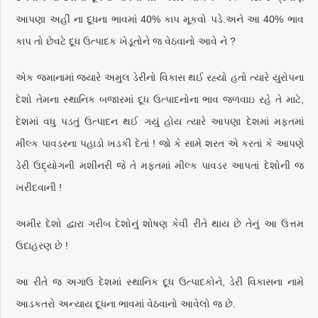
આપણા અહીં ના દૂધના ભાવમાં 40% કાપ મૂકવો પડે.અને આ 40% ભાવ
કાપ તો છેવટે દૂધ ઉત્પાદક ખેડૂતોને જ વેઠવાનો આવે ને ?
એક જમાનામાં જ્યારે અમુલ ડેરીનો વિકાસ થઈ રહ્યો હતો ત્યારે યુરોપના
દેશો તેમના સ્થાનિક બજારમાં દૂધ ઉત્પાદનોના ભાવ જળવાઇ રહે તે માટે,
દેશમાં વધુ પડતું ઉત્પાદન થઈ ગયું હોય ત્યારે આપણા દેશમાં મફતમાં
મીલ્ક પાવડરના પહાડો ખડકી દેતાં ! જો કે સામે શરત એ કરતાં કે આપણે
ડેરી ઉદ્યોગની મશીનરી જે તે મફતમાં મીલ્ક પાવડર આપતાં દેશોની જ
ખરીદવાની !
અમીર દેશો દ્વારા ગરીબ દેશોનું શોષણ કેવી રીતે થાય છે તેનું આ ઉત્તમ
ઉદાહરણ છે !
આ રીતે જ અગાઉ દેશમાં સ્થાનિક દૂધ ઉત્પાદકોને, ડેરી વિકાસના નામે
આડકતરો અન્યાય દૂધના ભાવમાં વેઠવાનો આવેલો જ છે.