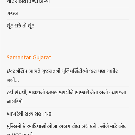
ચાર સાંપ્રત હિન્દી કાવ્યો
ગઝલ
લૂંટ શકે તો લૂંટ
Samantar Gujarat
ઇન્ટર્નશિપ બાબતે ગુજરાતની યુનિવર્સિટીઓ જરા પણ ગંભીર
નથી…
હર્ષ સંઘવી, કાયદાનો અમલ કરાવીને સંસ્કારી નેતા બનો : થરાદના
નાગરિકો
ખાખરેચી સત્યાગ્રહ : 1-8
મુસ્લિમો કે આદિવાસીઓના અલગ ચોકા બંધ કરો : સૌને માટે એક