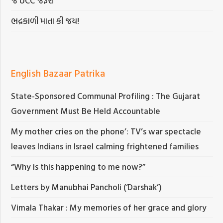
જ UCC જરૂરી
ભદ્રકાળી માતા કી જય!
English Bazaar Patrika
State-Sponsored Communal Profiling : The Gujarat
Government Must Be Held Accountable
My mother cries on the phone’: TV’s war spectacle
leaves Indians in Israel calming frightened families
“Why is this happening to me now?”
Letters by Manubhai Pancholi (‘Darshak’)
Vimala Thakar : My memories of her grace and glory