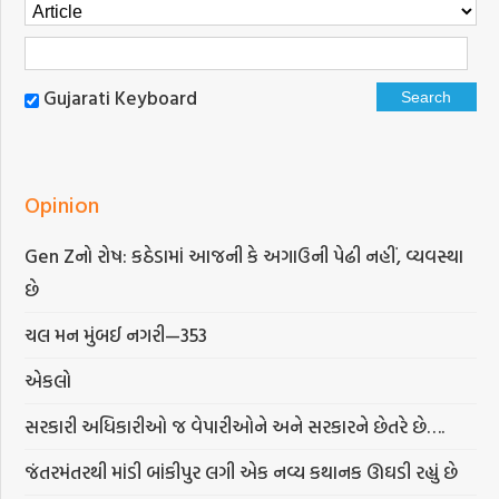
Gujarati Keyboard
Opinion
Gen Zનો રોષ: કઠેડામાં આજની કે અગાઉની પેઢી નહીં, વ્યવસ્થા
છે
ચલ મન મુંબઈ નગરી—353
એકલો
સરકારી અધિકારીઓ જ વેપારીઓને અને સરકારને છેતરે છે….
જંતરમંતરથી માંડી બાંકીપુર લગી એક નવ્ય કથાનક ઊઘડી રહ્યું છે