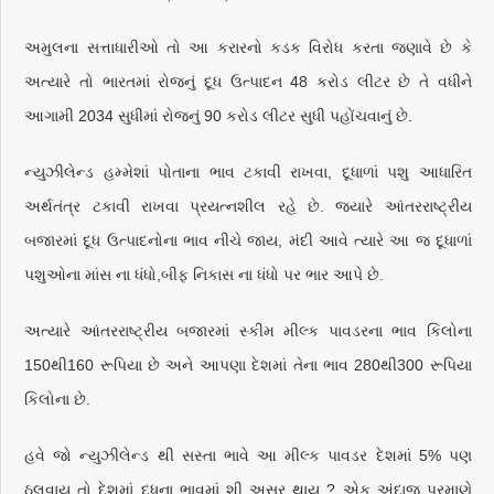
અમુલના સત્તાધારીઓ તો આ કરારનો કડક વિરોધ કરતા જણાવે છે કે
અત્યારે તો ભારતમાં રોજનું દૂધ ઉત્પાદન 48 કરોડ લીટર છે તે વધીને
આગામી 2034 સુધીમાં રોજનું 90 કરોડ લીટર સુધી પહોંચવાનું છે.
ન્યુઝીલેન્ડ હમ્મેશાં પોતાના ભાવ ટકાવી રાખવા, દૂધાળાં પશુ આધારિત
અર્થતંત્ર ટકાવી રાખવા પ્રયત્નશીલ રહે છે. જ્યારે આંતરરાષ્ટ્રીય
બજારમાં દૂધ ઉત્પાદનોના ભાવ નીચે જાય, મંદી આવે ત્યારે આ જ દૂધાળાં
પશુઓના માંસ ના ધંધો,બીફ નિકાસ ના ધંધો પર ભાર આપે છે.
અત્યારે આંતરરાષ્ટ્રીય બજારમાં સ્કીમ મીલ્ક પાવડરના ભાવ કિલોના
150થી160 રૂપિયા છે અને આપણા દેશમાં તેના ભાવ 280થી300 રૂપિયા
કિલોના છે.
હવે જો ન્યુઝીલેન્ડ થી સસ્તા ભાવે આ મીલ્ક પાવડર દેશમાં 5% પણ
ઠલવાય તો દેશમાં દૂધના ભાવમાં શી અસર થાય ? એક અંદાજ પ્રમાણે