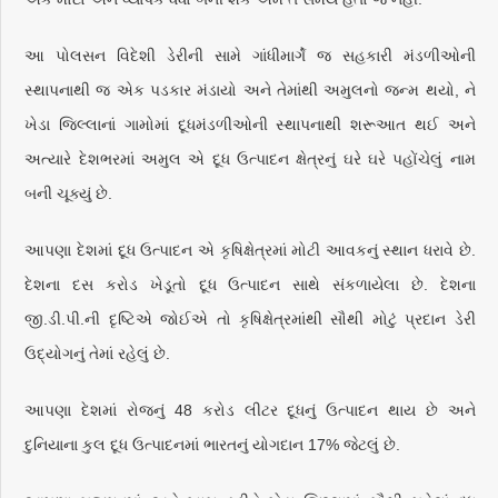
આ પોલસન વિદેશી ડેરીની સામે ગાંધીમાર્ગે જ સહકારી મંડળીઓની
સ્થાપનાથી જ એક પડકાર મંડાયો અને તેમાંથી અમુલનો જન્મ થયો, ને
ખેડા જિલ્લાનાં ગામોમાં દૂધમંડળીઓની સ્થાપનાથી શરૂઆત થઈ અને
અત્યારે દેશભરમાં અમુલ એ દૂધ ઉત્પાદન ક્ષેત્રનું ઘરે ઘરે પહોંચેલું નામ
બની ચૂક્યું છે.
આપણા દેશમાં દૂધ ઉત્પાદન એ કૃષિક્ષેત્રમાં મોટી આવકનું સ્થાન ધરાવે છે.
દેશના દસ કરોડ ખેડૂતો દૂધ ઉત્પાદન સાથે સંકળાયેલા છે. દેશના
જી.ડી.પી.ની દૃષ્ટિએ જોઈએ તો કૃષિક્ષેત્રમાંથી સૌથી મોટું પ્રદાન ડેરી
ઉદ્યોગનું તેમાં રહેલું છે.
આપણા દેશમાં રોજનું 48 કરોડ લીટર દૂધનું ઉત્પાદન થાય છે અને
દુનિયાના કુલ દૂધ ઉત્પાદનમાં ભારતનું યોગદાન 17% જેટલું છે.