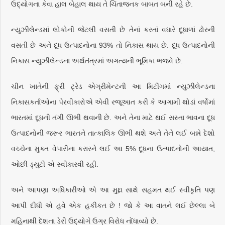
ઉદ્યોગના કેવા હાલ બેહાલ થાય તે ચિંતાજનક બાબત બની રહે છે.
ન્યુઝીલેન્ડમાં લોકોની જેટલી વસતી છે તેનાં કરતાં વધારે દૂધાળાં ઢોરની
વસતી છે અને દૂધ ઉત્પાદનોના 93% તો નિકાસ થાય છે. દૂધ ઉત્પાદનોની
નિકાસ ન્યુઝીલેન્ડના અર્થતંત્રમાં અગત્યની ભૂમિકા ભજવે છે.
ચીન ખાતેની ફ્રી ટ્રેડ એગ્રીમેન્ટની આ મિટીંગમાં ન્યુઝીલેન્ડના
નિકાસકર્તાઓના પેરવીકારોએ એવી રજૂઆત કરી કે આગામી થોડાં વર્ષોમાં
ભારતમાં દૂધની તંગી ઊભી થવાની છે. અને તેના માટે થઈ સસ્તા ભાવના દૂધ
ઉત્પાદનોની જરૂર ભારતને તાત્કાલિક ઊભી થશે અને તેને લઈ બન્ને દેશો
વચ્ચેના મુક્ત વેપારીના કરારને લઈ આ 5% દૂધના ઉત્પાદનોની આયાત,
ઓછી ડ્યુટી એ સ્વીકારવી રહી.
અને આપણા અધિકારીઓ એ આ મુદ્દા સાથે સહમત થઈ સ્વીકૃતિ પણ
આપી દીધી એ હવે એક હકીકત છે ! જો કે આ વાતને લઈ છેલ્લા બે
મહિનાથી દેશના ડેરી ઉદ્યોગે ઉગ્ર વિરોધ નોંધાવ્યો છે.