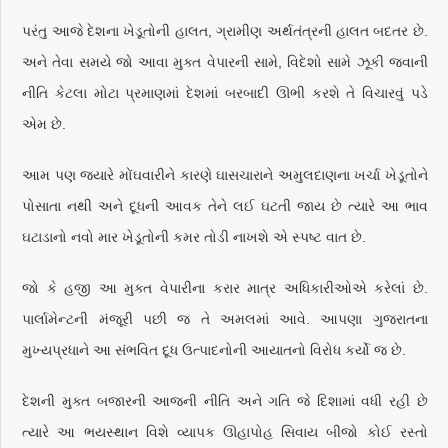
પરંતુ આજે દેશના ખેડૂતોની હાલત, ગ્રામીણ અર્થતંત્રની હાલત બદતર છે.
અને તેવા સમયે જો આવા મુક્ત વેપારની સામે, વિદેશો સામે ઝૂકી જવાની
નીતિ કેટલા મોટા પ્રમાણમાં દેશમાં બરબાદી ઊભી કરશે તે વિચારવું પડે
એમ છે.
આમ પણ જ્યારે મોંઘવારીને કારણે ઘાસચારાને અમુલદાણના ખર્ચા ખેડૂતોને
પોસાતા નથી અને દૂધની આવક તેને લઈ ઘટતી જાય છે ત્યારે આ ભાવ
ઘટાડાનો નવો માર ખેડૂતોની કમર તોડી નાખશે એ સ્પષ્ટ વાત છે.
જો કે હજી આ મુક્ત વેપારીના કરાર માત્ર અધિકારીઓએ કરેલાં છે.
પાર્લામેન્ટની મંજૂરી પછી જ તે અમલમાં આવે. આપણા ગુજરાતના
મુખ્યપ્રધાને આ સંભવિત દૂધ ઉત્પાદનોની આયાતનો વિરોધ કર્યો જ છે.
દેશની મુક્ત બજારની આજની નીતિ અને ગતિ જે દિશામાં વધી રહી છે
ત્યારે આ ભયસ્થાન વિશે વ્યાપક ઊહાપોહ સિવાય બીજો કોઈ રસ્તો