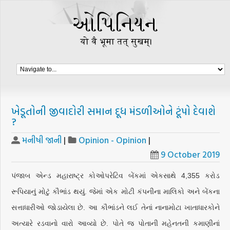
ખેડૂતોની જીવાદોરી સમાન દૂધ મંડળીઓને ટૂંપો દેવાશે
?
મનીષી જાની
|
Opinion - Opinion
|
9 October 2019
પંજાબ એન્ડ મહારાષ્ટ્ર કોઓપરેટિવ બેંકમાં એકસાથે 4,355 કરોડ
રૂપિયાનું મોટું કૌભાંડ થયું. જેમાં એક મોટી કંપનીના માલિકો અને બેંકના
સત્તાધારીઓ જોડાયેલા છે. આ કૌભાંડને લઈ તેનાં નાનામોટા ખાતાધારકોને
અત્યારે રડવાનો વારો આવ્યો છે. પોતે જ પોતાની મહેનતની કમાણીનાં