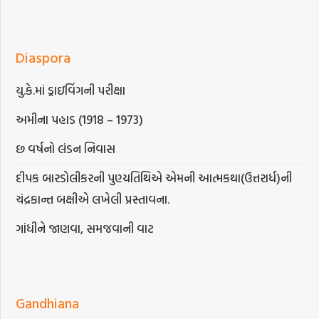
Diaspora
યુ.કે.માં ડ્રાઇવિંગની પરીક્ષા
અમીના પહાડ (1918 – 1973)
છ વર્ષનો લંડન નિવાસ
દીપક બારડોલીકરની પુણ્યતિથિએ એમની આત્મકથા(ઉત્તરાર્ધ)ની
ચંદ્રકાન્ત બક્ષીએ લખેલી પ્રસ્તાવના.
ગાંધીને જાણવા, સમજવાની વાટ
Gandhiana