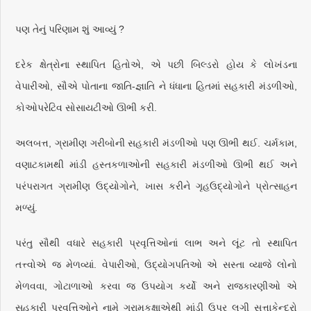
પણ તેનું પરિણામ શું આવ્યું ?
દરેક ક્ષેત્રોના સ્થાપિત હિતોએ, એ પછી બિલ્ડરો હોય કે લોખંડના
વેપારીઓ, સૌએ પોતાના જાતિ-જ્ઞાતિ ને ધંધાના હિતમાં સહકારી મંડળીઓ,
કોઓપરેટિવ સોસાયટીઓ ઊભી કરી.
અલબત્ત, ગ્રામીણ ગરીબોની સહકારી મંડળીઓ પણ ઊભી થઈ. ચર્મકામ,
વણાટકામથી માંડી હસ્તકળાઓની સહકારી મંડળીઓ ઊભી થઈ અને
પરંપરાગત ગ્રામીણ ઉદ્યોગોને, ખાસ કરીને ગૃહઉદ્યોગોને પ્રોત્સાહન
મળ્યું.
પરંતુ સૌથી વધારે સહકારી પ્રવૃત્તિઓનાં લાભ અને લૂંટ તો સ્થાપિત
તત્ત્વોએ જ મેળવ્યાં. વેપારીઓ, ઉદ્યોગપતિઓ એ સસ્તા વ્યાજે લોનો
મેળવવા, ગોટાળાઓ કરવા જ ઉપયોગ કર્યો અને રાજકારણીઓ એ
સહકારી પ્રવૃત્તિઓને નામે ગ્રામકક્ષાએથી માંડી ઉપર લગી સત્તાકેન્દ્રો