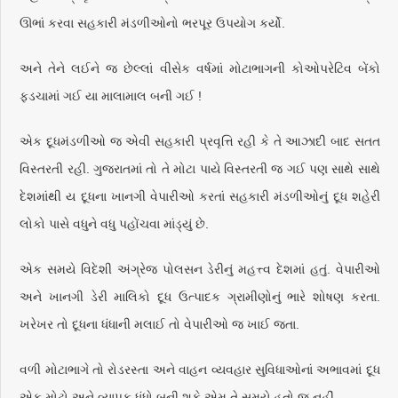
ઊભાં કરવા સહકારી મંડળીઓનો ભરપૂર ઉપયોગ કર્યો.
અને તેને લઈને જ છેલ્લાં વીસેક વર્ષમાં મોટાભાગની કોઓપરેટિવ બેંકો
ફડચામાં ગઈ યા માલામાલ બની ગઈ !
એક દૂધમંડળીઓ જ એવી સહકારી પ્રવૃત્તિ રહી કે તે આઝાદી બાદ સતત
વિસ્તરતી રહી. ગુજરાતમાં તો તે મોટા પાયે વિસ્તરતી જ ગઈ પણ સાથે સાથે
દેશમાંથી ય દૂધના ખાનગી વેપારીઓ કરતાં સહકારી મંડળીઓનું દૂધ શહેરી
લોકો પાસે વધુને વધુ પહોંચવા માંડ્યું છે.
એક સમયે વિદેશી અંગ્રેજ પોલસન ડેરીનું મહત્ત્વ દેશમાં હતું. વેપારીઓ
અને ખાનગી ડેરી માલિકો દૂધ ઉત્પાદક ગ્રામીણોનું ભારે શોષણ કરતા.
ખરેખર તો દૂધના ધંધાની મલાઈ તો વેપારીઓ જ ખાઈ જતા.
વળી મોટાભાગે તો રોડરસ્તા અને વાહન વ્યવહાર સુવિધાઓનાં અભાવમાં દૂધ
એક મોટો અને વ્યાપક ધંધો બની શકે એમ તે સમયે હતો જ નહીં.