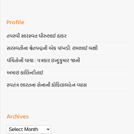
Profile
તપસ્વી સારસ્વત ધીરુભાઈ ઠાકર
સરસ્વતીના શ્વેતપદ્મની એક પાંખડી: રામભાઈ બક્ષી
વંચિતોની વાચા : પત્રકાર ઇન્દુકુમાર જાની
અમારાં કાલિન્દીતાઈ
સ્વતંત્ર ભારતના સેનાની કોકિલાબહેન વ્યાસ
Archives
Archives