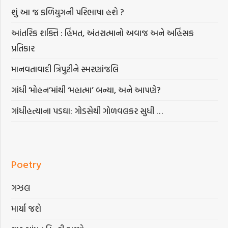
શું આ જ કળિયુગની પરિભાષા હશે ?
આંતરિક શક્તિ : હિંમત, અંતરાત્માનો અવાજ અને અહિંસક
પ્રતિકાર
માનવતાવાદી ત્રિપુટીને સ્મરણાંજલિ
ગાંધી ‘મોહન’માંથી ‘મહાત્મા’ બન્યા, અને આપણે?
ગાંધીહત્યાના પડઘા: ગોડસેથી ગોળવલકર સુધી …
Poetry
ગઝલ
માર્યા જશે