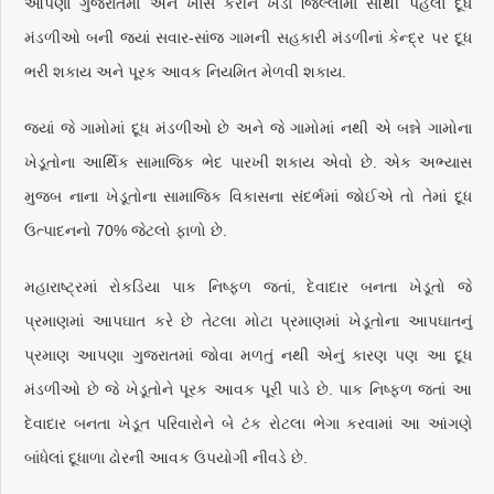
આપણા ગુજરાતમાં અને ખાસ કરીને ખેડા જિલ્લામાં સૌથી પહેલાં દૂધ
મંડળીઓ બની જ્યાં સવાર-સાંજ ગામની સહકારી મંડળીનાં કેન્દ્ર પર દૂધ
ભરી શકાય અને પૂરક આવક નિયમિત મેળવી શકાય.
જ્યાં જે ગામોમાં દૂધ મંડળીઓ છે અને જે ગામોમાં નથી એ બન્ને ગામોના
ખેડૂતોના આર્થિક સામાજિક ભેદ પારખી શકાય એવો છે. એક અભ્યાસ
મુજબ નાના ખેડૂતોના સામાજિક વિકાસના સંદર્ભમાં જોઈએ તો તેમાં દૂધ
ઉત્પાદનનો 70% જેટલો ફાળો છે.
મહારાષ્ટ્રમાં રોકડિયા પાક નિષ્ફળ જતાં, દેવાદાર બનતા ખેડૂતો જે
પ્રમાણમાં આપઘાત કરે છે તેટલા મોટા પ્રમાણમાં ખેડૂતોના આપઘાતનું
પ્રમાણ આપણા ગુજરાતમાં જોવા મળતું નથી એનું કારણ પણ આ દૂધ
મંડળીઓ છે જે ખેડૂતોને પૂરક આવક પૂરી પાડે છે. પાક નિષ્ફળ જતાં આ
દેવાદાર બનતા ખેડૂત પરિવારોને બે ટંક રોટલા ભેગા કરવામાં આ આંગણે
બાંધેલાં દૂધાળા ઢોરની આવક ઉપયોગી નીવડે છે.