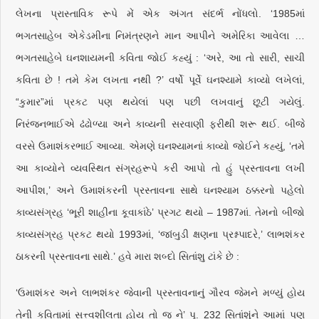
લેખના પ્રાસ્તાવિક રૂપે મેં એક અંગત સંદર્ભ નોંધલો. ‘1985માં
ભગતસાહેબ એકેડમીના નિમંત્રણને માન આપીને અમેરિકા આવેલા …
ભગતસાહેબે ઘનશાયમની કવિતા જોઈ કહ્યું : ‘અરે, આ તો સારી, સાચી
કવિતા છે ! તમે કેમ લખતા નથી ?’ વર્ષો પૂર્વે ઘનશ્યામે કાવ્યો લખેલાં,
“કુમાર”માં પ્રકટ પણ થયેલાં પણ પછી લખવાનું છૂટી ગયેલું.
નિરંજનભાઈએ ઢંઢોળ્યા અને કાવ્યની સરવાણી ફરીથી શરૂ થઈ. બીજે
વરસે ઉમાશંકરભાઈ આવ્યા. એમણે ઘનશ્યામનાં કાવ્યો જોઈને કહ્યું, ‘તમે
આ કાવ્યોને વ્યવસ્થિત સંગ્રહરૂપે કરી આપો તો હું પ્રસ્તાવના લખી
આપીશ,’ અને ઉમાશંકરની પ્રસ્તાવના સાથે ઘનશ્યામ ઠક્કરનો પહેલો
કાવ્યસંગ્રહ ‘ભૂરી શાહીના કૂવાકાંઠે’ પ્રગટ થયો – 1987માં. તેમનો બીજો
કાવ્યસંગ્રહ પ્રકટ થયો 1993માં, ‘જાંબુડી ક્ષણના પ્રશ્નપાદરે,’ લાભશંકર
ઠાકરની પ્રસ્તાવના સાથે.’ હવે મારા શબ્દો સિતાંશુ ટાંકે છે :
‘ઉમાશંકર અને લાભશંકર જેવાની પ્રસ્તાવનાનું ગૌરવ જેમને મળ્યું હોય
તેની કવિતામાં સત્ત્વશીલતા હોય તો જ ને’ પૃ. 232 સિતાંશુંને આમાં પણ