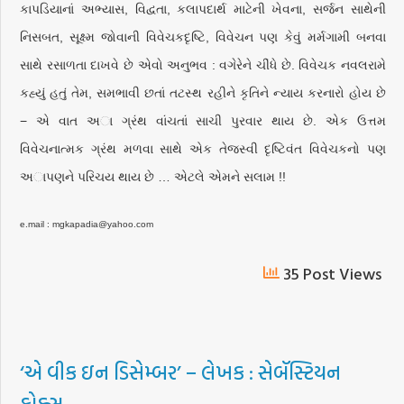
કાપડિયાનાં અભ્યાસ, વિદ્વતા, કલાપદાર્થ માટેની ખેવના, સર્જન સાથેની
નિસબત, સૂક્ષ્મ જોવાની વિવેચકદૃષ્ટિ, વિવેચન પણ કેવું મર્મગામી બનવા
સાથે રસાળતા દાખવે છે એવો અનુભવ : વગેરેને ચીંધે છે. વિવેચક નવલરામે
કહ્યું હતું તેમ, સમભાવી છતાં તટસ્થ રહીને કૃતિને ન્યાય કરનારો હોય છે
− એ વાત અા ગ્રંથ વાંચતાં સાચી પુરવાર થાય છે. એક ઉત્તમ
વિવેચનાત્મક ગ્રંથ મળવા સાથે એક તેજસ્વી દૃષ્ટિવંત વિવેચકનો પણ
અાપણને પરિચય થાય છે … એટલે એમને સલામ !!
e.mail : mgkapadia@yahoo.com
35 Post Views
‘એ વીક ઇન ડિસેમ્બર’ − લેખક : સેબૅસ્ટિયન
ફોક્સ