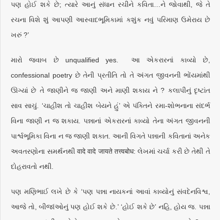
પણ હોઈ શકે છે; ત્યારે આનું સંધાન રચીને કવિતા…ને જોવાથી, જે તે
રચના વિશે શું આપણી આસ્વાદભૂમિકામાં કશુંક નવું પરિમાણ ઉમેરાય છે
ખરું ?’
મારો જવાબ છે unqualified yes. આ એકરારનાં કાવ્યો છે,
confessional poetry છે તેની પ્રતીતિ તો તે અંગત જીવનની ભોંયમાંથી
ઊગ્યાં છે તે જાણીને જ જાણી અને માણી શકાય ને ? કલાપીનું દૃષ્ટાંત
સાવ સાચું. ‘ચાહીશ તો ચાહીશ બેયને હું’ એ પંક્તિને રમા-શોભનાના સંદર્ભ
વિના જાણી ન જ શકાય. પન્નાનાં એકરારનાં કાવ્યો તેના અંગત જીવનની
પાર્શ્વભૂમિકા વિના ન જ જાણી શકાત. આની વિગતે પન્નાની કવિતાનાં અનેક
અવતરણોના સમર્થનથી वादे वादे जायते तत्त्वबोध: લેખમાં ચર્ચા કરી છે તેથી તે
દોહરાવતો નથી.
પણ મણિભાઈ લખે છે કે ‘પણ પન્ના નાયકનાં આવાં કાવ્યોનું સંવદેનવિશ્વ,
આજે તો, બીજાંઓનું પણ હોઈ શકે છે.’ ‘હોઈ શકે છે’ નહિ, હોય જ. પન્ના