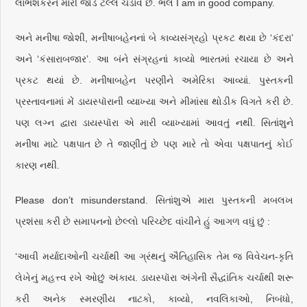
લાભશંકરને મારી જોડે ટલ્લે ચડાવે છે. ભલે I am in good company.
અને મનીષા જોશી, મનીષાબહેનનાં બે કાવ્યસંગ્રહો પ્રકટ થયા છે ‘કંદરા’
અને ‘કંસારાબજાર’. આ બંને સંગ્રહનાં કાવ્યો ભારતમાં રચાયા છે અને
પ્રકટ થયાં છે. મનીષાબહેન પરણીને અમેરિકા આવ્યાં. પુસ્તકની
પ્રસ્તાવનામાં મેં ડાયસ્પૉરાની વ્યાખ્યા અને મીમાંસા થોડીક વિગતે કરી છે.
પણ લગ્ન દ્વારા ડાયસ્પૉરા એ મારી વ્યાખ્યામાં આવતું નથી. સિતાંશુને
મનીષા માટે પક્ષપાત છે તે જાણીતું છે પણ મારે તો એવા પક્ષપાતનું કોઈ
કારણ નથી.
Please don’t misunderstand. સિતાંશુએ મારા પુસ્તકની મબલખ
પ્રશંસા કરી છે સમાપનનો છેલ્લો પરિચ્છેદ વાંચીને હું આગળ વધું છું :
‘આવી મર્યાદાઓની ચર્ચાથી આ ગ્રંથનું ઐતિહાસિક તેમ જ વિવેચન-કૃતિ
લેખેનું મહત્ત્વ રખે ઓછું અંકાય. ડાયસ્પૉરા અંગેની સૈદ્ધાંતિક ચર્ચાથી શરૂ
કરી અનેક સ્મરણીય નાટકો, કાવ્યો, નવલિકાઓ, નિબંધો,