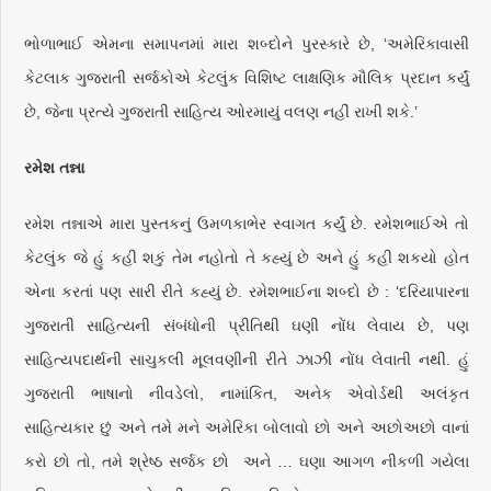
ભોળાભાઈ એમના સમાપનમાં મારા શબ્દોને પુરસ્કારે છે, ‘અમેરિકાવાસી
કેટલાક ગુજરાતી સર્જકોએ કેટલુંક વિશિષ્ટ લાક્ષણિક મૌલિક પ્રદાન કર્યું
છે, જેના પ્રત્યે ગુજરાતી સાહિત્ય ઓરમાયું વલણ નહીં રાખી શકે.’
રમેશ તન્ના
રમેશ તન્નાએ મારા પુસ્તકનું ઉમળકાભેર સ્વાગત કર્યું છે. રમેશભાઈએ તો
કેટલુંક જે હું કહી શકું તેમ નહોતો તે કહ્યું છે અને હું કહી શકયો હોત
એના કરતાં પણ સારી રીતે કહ્યું છે. રમેશભાઈના શબ્દો છે : ‘દરિયાપારના
ગુજરાતી સાહિત્યની સંબંધોની પ્રીતિથી ઘણી નોંધ લેવાય છે, પણ
સાહિત્યપદાર્થની સાચુકલી મૂલવણીની રીતે ઝાઝી નોંધ લેવાતી નથી. હું
ગુજરાતી ભાષાનો નીવડેલો, નામાંકિત, અનેક એવોર્ડથી અલંકૃત
સાહિત્યકાર છું અને તમે મને અમેરિકા બોલાવો છો અને અછોઅછો વાનાં
કરો છો તો, તમે શ્રેષ્ઠ સર્જક છો અને … ઘણા આગળ નીકળી ગયેલા