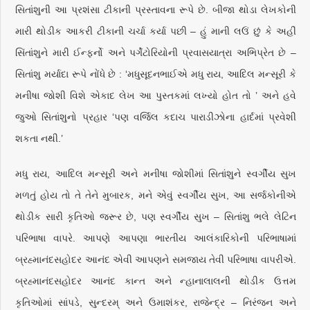
સિતાંશુની આ પ્રશંસા ટીકાની પ્રસ્તાવના રૂપે છે. બીજા થોડા લેખકોની
મારી થોડીક આકરી ટીકાની ચર્ચા કર્યા પછી – હું માની લઉં છું કે અહીં
સિંતાંશુને મારી ઈન્ફર્નો અને પર્ગેટોરિયોની પ્રવાસયાત્રા અભિપ્રેત છે –
સિતાંશુ મર્યાદા રૂપે નોંધે છે : ‘મધુસૂદનભાઈએ મધુ રાય, આદિલ મન્સૂરી કે
મનીષા જોશી વિશે એકાદ લેખ આ પુસ્તકમાં લખ્યો હોત તો ’ અને હવે
જુઓ સિતાંશુનો પ્રહાર ‘પણ વર્જિલ કદાચ પારાડીઝોના હાર્દમાં પ્રવેશી
શકતા નથી.’
મધુ રાય, આદિલ મન્સૂરી અને મનીષા જોશીમાં સિતાંશુને સ્વર્ગીય સુખ
મળતું હોય તો તે તેને મુબારક, મને એવું સ્વર્ગીય સુખ, આ સર્જકોનીએ
થોડીક સારી કૃતિઓ જરૂર છે, પણ સ્વર્ગીય સુખ – સિતાંશુ ભલે લેટિન
પરિભાષા વાપરે. આપણે આપણા ભારતીય આલંકારિકોની પરિભાષામાં
બ્રહ્માનંદસહોદર આનંદ એવી આપણને સમજાય તેવી પરિભાષા વાપરીએ.
બ્રહ્માનંદસહોદર આનંદ કાન્ત અને ન્હાનાલાલની થોડીક ઉત્તમ
કૃતિઓમાં સાંપડે, સુન્દરમ્ અને ઉમાશંકર, રાજેન્દ્ર – નિરંજન અને