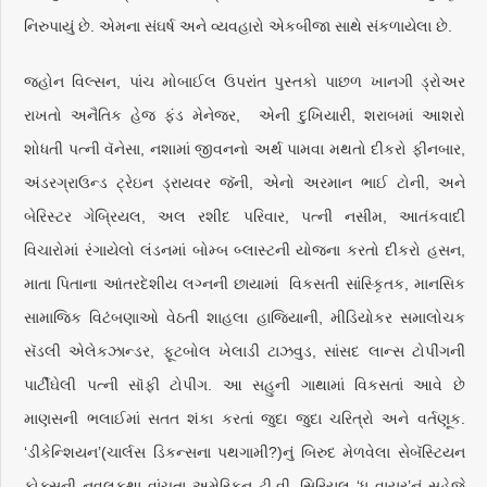
નિરુપાયું છે. એમના સંઘર્ષ અને વ્યવહારો એકબીજા સાથે સંકળાયેલા છે.
જહોન વિલ્સન, પાંચ મોબાઈલ ઉપરાંત પુસ્તકો પાછળ ખાનગી ડ્રોઅર
રાખતો અનૈતિક હેજ ફંડ મેનેજર, એની દુખિયારી, શરાબમાં આશરો
શોધતી પત્ની વૅનેસા, નશામાં જીવનનો અર્થ પામવા મથતો દીકરો ફીનબાર,
અંડરગ્રાઉન્ડ ટ્રેઇન ડ્રાયવર જૅની, એનો અરમાન ભાઈ ટોની, અને
બેરિસ્ટર ગેબ્રિયલ, અલ રશીદ પરિવાર, પત્ની નસીમ, આતંકવાદી
વિચારોમાં રંગાયેલો લંડનમાં બોમ્બ બ્લાસ્ટની યોજના કરતો દીકરો હસન,
માતા પિતાના આંતરદેશીય લગ્નની છાયામાં વિકસતી સાંસ્કૃિતક, માનસિક
સામાજિક વિટંબણાઓ વેઠતી શાહલા હાજિયાની, મીડિયોકર સમાલોચક
સૅડલી એલેકઝાન્ડર, ફૂટબોલ ખેલાડી ટાઝવુડ, સાંસદ લાન્સ ટોપીંગની
પાર્ટીઘેલી પત્ની સૉફી ટોપીંગ. આ સહુની ગાથામાં વિકસતાં આવે છે
માણસની ભલાઈમાં સતત શંકા કરતાં જુદા જુદા ચરિત્રો અને વર્તણૂક.
‘ડીકેન્શિયન’(ચાર્લસ ડિકન્સના પથગામી?)નું બિરુદ મેળવેલા સેબૅસ્ટિયન
ફોક્સની નવલકથા વાંચતા અમેરિકન ટી.વી. સિરિયલ ‘ધ વાયર’નું સહેજે