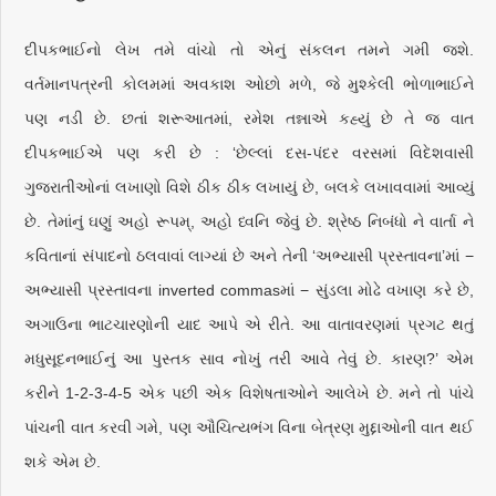
દીપકભાઈનો લેખ તમે વાંચો તો એનું સંકલન તમને ગમી જશે.
વર્તમાનપત્રની કોલમમાં અવકાશ ઓછો મળે, જે મુશ્કેલી ભોળાભાઈને
પણ નડી છે. છતાં શરૂઆતમાં, રમેશ તન્નાએ કહ્યું છે તે જ વાત
દીપકભાઈએ પણ કરી છે : ‘છેલ્લાં દસ-પંદર વરસમાં વિદેશવાસી
ગુજરાતીઓનાં લખાણો વિશે ઠીક ઠીક લખાયું છે, બલકે લખાવવામાં આવ્યું
છે. તેમાંનું ઘણું અહો રૂપમ્, અહો ધ્વનિ જેવું છે. શ્રેષ્ઠ નિબંધો ને વાર્તા ને
કવિતાનાં સંપાદનો ઠલવાવાં લાગ્યાં છે અને તેની ‘અભ્યાસી પ્રસ્તાવના’માં −
અભ્યાસી પ્રસ્તાવના inverted commasમાં − સુંડલા મોઢે વખાણ કરે છે,
અગાઉના ભાટચારણોની યાદ આપે એ રીતે. આ વાતાવરણમાં પ્રગટ થતું
મધુસૂદનભાઈનું આ પુસ્તક સાવ નોખું તરી આવે તેવું છે. કારણ?’ એમ
કરીને 1-2-3-4-5 એક પછી એક વિશેષતાઓને આલેખે છે. મને તો પાંચે
પાંચની વાત કરવી ગમે, પણ ઔચિત્યભંગ વિના બેત્રણ મુદ્દાઓની વાત થઈ
શકે એમ છે.