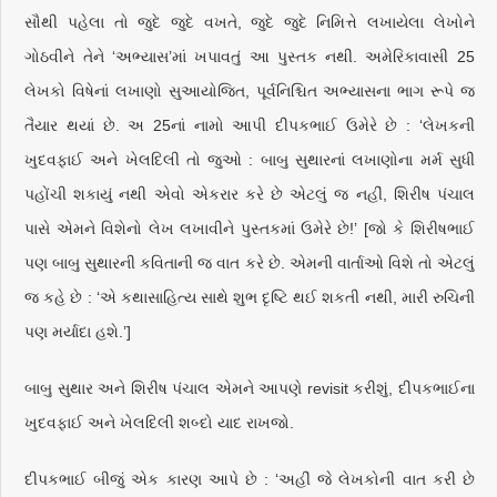
સૌથી પહેલા તો જુદે જુદે વખતે, જુદે જુદે નિમિત્તે લખાયેલા લેખોને
ગોઠવીને તેને ‘અભ્યાસ’માં ખપાવતું આ પુસ્તક નથી. અમેરિકાવાસી 25
લેખકો વિષેનાં લખાણો સુઆયોજિત, પૂર્વનિશ્ચિત અભ્યાસના ભાગ રૂપે જ
તૈયાર થયાં છે. અ 25નાં નામો આપી દીપકભાઈ ઉમેરે છે : ‘લેખકની
ખુદવફાઈ અને ખેલદિલી તો જુઓ : બાબુ સુથારનાં લખાણોના મર્મ સુધી
પહોંચી શકાયું નથી એવો એકરાર કરે છે એટલું જ નહીં, શિરીષ પંચાલ
પાસે એમને વિશેનો લેખ લખાવીને પુસ્તકમાં ઉમેરે છે!’ [જો કે શિરીષભાઈ
પણ બાબુ સુથારની કવિતાની જ વાત કરે છે. એમની વાર્તાઓ વિશે તો એટલું
જ કહે છે : ‘એ કથાસાહિત્ય સાથે શુભ દૃષ્ટિ થઈ શકતી નથી, મારી રુચિની
પણ મર્યાદા હશે.’]
બાબુ સુથાર અને શિરીષ પંચાલ એમને આપણે revisit કરીશું, દીપકભાઈના
ખુદવફાઈ અને ખેલદિલી શબ્દો યાદ રાખજો.
દીપકભાઈ બીજું એક કારણ આપે છે : ‘અહીં જે લેખકોની વાત કરી છે