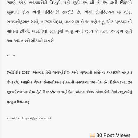
જાણે એક સચ્ચાઈથી વિખૂટી પડી છૂટી છવાયી કે છેવાડાની જિંદગી
જીવતી હોય એવી પરિસ્થિતિ સર્જાઈ છે. એમાં સેબેસ્ટિયન જ નહિ,
ભગવતીકુમાર શર્મા, કાજલ વૈદ્ય, પન્નાલાલ ને આપણે સહુ એક પ્રકાશની
શોધમાં છીએ. બસ,પેલો સતયુગી અણુ મળી જાય કે તરત ઝળહળ સૂર્ય
આ અંધકારને મીટાવી શકશે.
* *
(‘સીટીરીડ 2013′ અંતર્ગત, હેરો લાયબ્રેરીઝ અને ‘ગુજરાતી સાહિત્ય અકાદમી’ સંયુક્ત
ઉપક્રમે, આધુનિક લેખક સેબાસ્ટીઅન ફૉક્સની નવલકથા ‘અ વીક ઈન ડિસેમ્બર’ના, 24
જુલાઈ 2013ના રોજ, હેરો વિલ્ડસ્ટોન લાઇબ્રેરીમાં, એક વાર્તાલાપ યોજાયેલો. તેમાં રજૂ થયેલું
પ્રમુખ વિવેચન.)
e.mail : anilnvyas@yahoo.co.uk
30 Post Views