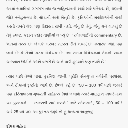
આમાં સમાવિષ્ટ લગભગ બધા જ સાહિત્યકારો સાથે મારે પરિચય છે, ઘણાની
જોડે સ્નેહસંબંધ છે, થોડાની સાથે મૈત્રી છે. કૃતિઓની મર્યાદાઓની ચર્ચા
કરતી વખતે લેશ પણ ઉદારતા રાખી નથી. જેવું છે તેવું, જેવું મને લાગ્યું છે
તેવું સ્પષ્ટ, કદાચ કઠોર વાણીમાં લખ્યું છે. ‘ રમેશભાઈની commentary છે,
‘વાતમાં તથ્ય છે. લેખકે ખરેખર તટસ્થ રીતે લખ્યું છે, ક્યારેક એવું પણ
લાગે છે કે તેઓ કડક વિવેચક છે. આ તમામ વિવેચનમાં તેમનો સઘન
અભ્યાસ ઊડીને આંખે વળગે છે અને પછી હૃદયને પણ સ્પર્શે છે.’
ત્યાર પછી તેઓ પન્ના, હરનિશ જાની, પ્રીતિ સેનગુપ્તા વગેરેની પ્રશંસા,
અને ટીકાનાં દૃષ્ટાંતો આપે છે. છેલ્લે કહે છે. ‘50 – 100 વર્ષ પછી જ્યારે
પણ દરિયાપારના ગુજરાતી સાહિત્ય વિશે લખાશે ત્યારે મધુસૂદન કાપડિયાના
આ પુસ્તકને … જરૂરથી યાદ કરાશે.’ અરે રમેશભાઈ, 50 – 100 વર્ષ !
અરે 25 વર્ષ પણ આ પુસ્તક જીવે તો હું ધન્યતા અનુભવું.
દીપક મહેતા