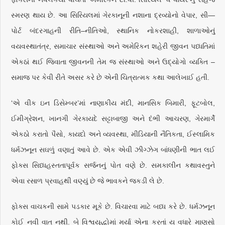
સ્મરણ થાય છે. આ સિરિયલમાં ગેરકાનૂની નશાના દ્રવ્યોનો વેપાર, સી—
પોર્ટ બંદરગાહની રીતિ–નીતિઓ, સ્થાનિક નોકરશાહી, શાળાઓનું
વયવસ્થાતંત્ર, સમાચાર સંસ્થાઓ અને અમેરિકન શહેરી જીવન પધ્ધતિમાં
એકઠાં થઈ જિવાતા જીવનની તેમ જ સંસ્થાઓ અને ઉદ્યોગો વ્યક્તિ –
સમાજ પર કેવી રીતે અસર કરે છે એની ચિત્રાત્મક કથા આલેખાઈ હતી.
‘એ વીક ઇન ડિસેમ્બર’માં નાણાકીય મંદી, માનસિક બિમારી, ફૂટબોલ,
ઈમીગ્રેશન, ખાનગી ગેરકાયદે સટ્ટાબાજી અને દંભી આચરણ, ગેરમાર્ગે
એકઠો કરાતો પૈસો, કાયદો અને વ્યવસ્થા, મીડિયાની નૈતિકતા, ઈસ્લામિક
ધર્મઝનૂન સઘળું વણાતું આવે છે. એક એવી ઝીગ્ઝેગ બાંધણીની ભાત લઈ
ફોક્સ સિધ્ધહસ્તતાપૂર્વક સર્જનનું પોત વણે છે. સમકાલીન કથાવસ્તુને
એવા રસાળ પ્રવાહથી વણ્યું છે જે ભાવકને જકડી લે છે.
ફોક્સ વાચકની સામે પડકાર મૂકે છે. વિચારવા માટે બધ્ધ કરે છે. ધર્મઝનૂન
કોઈ નવી વાત નથી. બે વિશ્વયુદ્ધોમાં મર્યા એના કરતાં ય વધારે માણસો