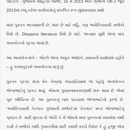
પાદટીપ : ગુજરાતી સાહિત્ય પરિષદ, 25 મે 2013 અને ગ્રંથનો પંથ 2 જૂન
2013માં રજૂ કરેલા વાર્તાલાપોનું સંકલિત રૂપ સુધારાવધારા સાથે.
મારું પુસ્તક ભાગ્યશાળી છે, મારું છે માટે નહિ, પણ અમેરિકાવાસી સર્જકો
વિશે છે, Diaspora literature વિશે છે માટે. અત્યાર સુધી એનાં પાંચ
અવલોકનો પ્રગટ થયાં છે.
આ અવલોકનોને – એટલે એના અમુક અંશોને, સમયની મર્યાદામાં રહીને
– હું કાલાનુક્રમે અવલોકવા માગું છું.
પુસ્તક પ્રગટ થતાં વેંત બેત્રણ અઠવાડિયામાં જ પહેલું અવલોકન
ભોળાભાઈનું પ્રકટ થયું. એમના પુણ્યનામસ્મરણથી શરૂ થાય છે એમાં
પૂરું ઔચિત્ય છે. આ પુસ્તકનું નામ પાડવામાં ભોળાભાઈનો ફાળો છે.
‘અમેરિકાવાસી કેટલાક ગુજરાતી સર્જકો’માં ‘કેટલાક’ શબ્દ ભોળાભાઈનું
પ્રદાન છે. મારી ધૃષ્ટતા તો એવી કે મેં જેમનો મારા પુસ્તકમાં સમાવેશ નથી
કર્યો તે સર્જકો નથી. [ખાનગીમાં મારી તમારી વચ્ચે ઉમેરું કે હું હજી એમ