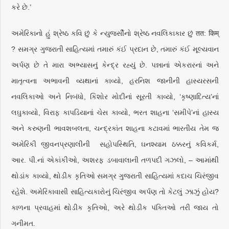
કરે છે.’
અમેરિકાનો હું શ્રેષ્ઠ કવિ છું કે ન્યુજર્સીનો શ્રેષ્ઠ નવલિકાકાર છું तत: किम्
? સમગ્ર ગુજરાતી સાહિત્યમાં તમારું કંઈ પ્રદાન છે, તમારું કંઈ મૂલ્યવાન
અર્પણ છે તે મારા અભ્યાસનું કેન્દ્ર રહ્યું છે. પન્નાનાં એકરારનાં અને
માતૃત્વના અભાવની વ્યથાનાં કાવ્યો, હરનિશ જાનીની હાસ્યરસની
નવલિકાઓ અને નિબંધો, કિશોર મોદીનાં સૂરતી કાવ્યો, ‘કૃષ્ણાદિત્ય’નાં
લઘુકાવ્યો, વિરાફ કાપડિયાનાં ચેસ કાવ્યો, ભરત શાહના ‘સમીપે’નાં હાસ્ય
અને કરુણની ભાવશબલતા, ચન્દ્રકાંત શાહના કટાવમાં ભારતીય તેમ જ
અમેરિકી જીવનપ્રણાલીની સહોપસ્થિતિ, ઘનશ્યામ ઠક્કરનું કવિકર્મ,
આર. પી.નાં એકાંકીઓ, અશરફ ડબાવાલાની તળપદી ગઝલો, – આમાંથી
થોડાંક કાવ્યો, થોડીક કૃતિઓ સમગ્ર ગુજરાતી સાહિત્યમાં કદાચ ચિરંજીવ
રહેશે. અમેરિકાવાસી સાહિત્યકારોનું ચિરંજીવ અર્પણ તો કેટલું ઝાઝું હોય?
કાળના પ્રવાહમાં થોડીક કૃતિઓ, અરે થોડીક પંક્તિઓ તરી જાય તો
ગનીમત.