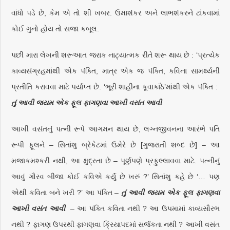
વાંધો પડે છે, કેમ એ તો શી ખબર. ઉમાશંકર અને લાભશંકરને ટાંકવામાં
કોઈ ગુનો હોય તો સજા કબૂલ.
પછી મારા લેખની શરૂઆત જરાક નાટ્યાત્મક રીતે શરૂ થાય છે : ‘પ્રત્યેક
કાવ્યસંગ્રહમાંથી એક પંક્તિ, માત્ર એક જ પંક્તિ, કવિના સામર્થ્યની
પ્રતીતિ કરાવવા માટે પર્યાપ્ત છે. ‘ભૂરી શાહીના કૂવાકાંઠે’માંથી એક પંક્તિ :
તું આવી જયમ એક ફૂલ ફાગણવા આખી વસંત આવી
આખી વસંતનું પત્ની રૂપે આગમન થાય છે, લગ્નજીવનના આરંભે પતિ
રૂપી ફૂલને – સિતાંશુ બ્રેકેટમાં ઉમેરે છે [ગુજરાતી શબ્દ છે] – આ
મજાકમશ્કરી નથી, આ ક્ષુદ્રતા છે – પૂર્ણપણે પ્રફુલ્લાવવા માટે. પત્નીનું
આવું ગૌરવ બીજા કોઈ કવિએ કર્યું છે ખરું ?’ સિતાંશુ કહે છે ‘… પણ
એથી કવિતા બને ખરી ?’ આ પંક્તિ –
તું આવી જયમ એક ફૂલ ફાગણવા
આખી વસંત આવી
– આ પંક્તિ કવિતા નથી ? આ ઉપમામાં કાવ્યસૌરભ
નથી ? ફાગણ ઉપરથી ફાગણવા ક્રિયાપદમાં સર્જકતા નથી ? આખી વસંત