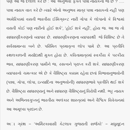
પણ આ જ દલીલ કરે છે : આ અનુભવો ફક્ત પન્ના નાયકના જ છે ? ….
પન્ના નાયક વાત કરે છે ત્યારે એનો અનુભવ માત્ર પન્ના નાયકનો નહીં પણ
અમેરિકામાં વસતી ભારતીય ઈમિગ્રન્ટ નારી ગોપા કે લોપાનો કે વિશ્વમાં
વસતી કોઈ પણ નારીનો હોઈ શકે’, ‘હોઈ શકે નહીં’, હોય જ. આ જ તો
સાધારણીકરણનો વ્યાપાર છે. સાધારણીકરણના વ્યાપારથી જે વિશિષ્ટ છે તે
સર્વસામાન્ય બને છે. પરિમિત પ્રમાતૃત્વ લોપ પામે છે. આ પ્રતીતિ
સ્થલકાલની મર્યાદાથી મુક્ત હોય છે. કવિતામાત્રમાં સ્વકીય કે પરકીય
ભાવ, સાધારણીકરણ પામીને જ, રસત્વને પ્રાપ્ત કરી શકે. સાધારણીકરણ
વ્યાપારનો ચમત્કાર એ છે કે વૈશિષ્ટ્ય કાયમ રહેવા છતાં વિભાવાનુભાવોની
(પન્ના, ગોપા, લોપા, ઇત્યાદિના અનુભવોની) સાધારણભાવે પ્રતીતિ થઈ શકે
છે. વૈશિષ્ટ્ય સાધારણ્યનું અને સાધારણ વૈશિષ્ટ્યનું વિરોધી નથી. ભટ્ટ નાયક
અને અભિનવગુપ્તનું ભારતીય અલંકાર શાસ્ત્રમાં અને વૈશ્વિક વિવેચનમાં
આ અમૂલ્ય પ્રદાન છે.
અા ગ્રંથ − ‘અમેિરકાવાસી કેટલાક ગુજરાતી સર્જકો’ − મધુસૂદન