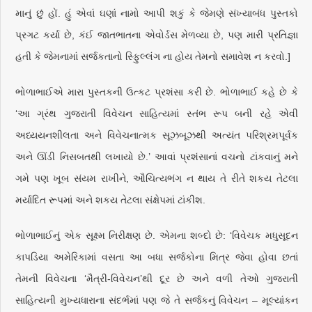
માનું છું હોં. હું એવાં ઘણાં નામો આપી શકું કે જેમણે સંખ્યાબંધ પુસ્તકો
પ્રગટ કર્યા છે, કંઈ જાતભાતના એવોર્ડસ મેળવ્યા છે, પણ મારી પ્રતિજ્ઞા
હતી કે જેમનામાં સર્જકતાનો સ્ફુિલ્લંગ ના હોય તેમનો સમાવેશ ન કરવો.]
ભોળાભાઈએ મારા પુસ્તકની ઉત્કટ પ્રશંસા કરી છે. ભોળાભાઈ કહે છે કે
‘આ ગ્રંથ ગુજરાતી વિવેચન સાહિત્યમાં સ્તંભ રૂપ બની રહે એવી
અધ્યયનશીલતા અને વિવેચનાત્મક સૂઝબૂઝથી અત્યંત પરિશ્રમપૂર્વક
અને ઊંડી નિસબતથી લખાયો છે.’ આવાં પ્રશંસાનાં વચનો ટાંકવાનું મને
ગમે પણ ખૂબ સંયમ રાખીને, ઔચિત્યભંગ ન થાય તે રીતે શકય તેટલા
મર્યાદિત રૂપમાં અને શકય તેટલા સંક્ષેપમાં ટાંકીશ.
ભોળાભાઈનું એક સૂક્ષ્મ નિરીક્ષણ છે. એમના શબ્દો છે: ‘વિવેચક મધુસૂદન
કાપડિયા અમેરિકામાં વસતા આ બધા સર્જકોના મિત્ર જેવા હોવા છતાં
તેમની વિવેચના ‘મૈત્રી-વિવેચન’થી દૂર છે અને વળી તેઓ ગુજરાતી
સાહિત્યની મુખ્યધારાના સંદર્ભમાં પણ જે તે સર્જકનું વિવેચન – મૂલ્યાંકન