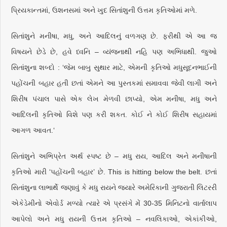
પ્રિયકાન્તમાં, ઉશનસમાં અને ખુદ સિતાંશુની ઉત્તમ કૃતિઓમાં મળે.
સિતાંશુને મનીષા, મધુ, અને આદિલનું વળગણ છે. ફરીથી એ આ જ
વિષયને છેડે છે, હવે ધ્વનિ – વ્યંજનાથી નહિ પણ અભિધાથી. જુઓ
સિતાંશુના શબ્દો : ‘જેમ બાબુ સુથાર માટે, એમની કૃતિઓ મધુસૂદનભાઈની
પહોંચની બહાર હતી છતાં એમને આ પુસ્તકમાં સમાવવા જેવી લાગી અને
શિરીષ પંચાલ પાસે એક લેખ મેળવી છાપ્યો, એમ મનીષા, મધુ અને
આદિલની કૃતિઓ વિશે પણ કરી શકત. કોઈ ને કોઈ શિરીષ સહાયમાં
આગળ આવત.‘
સિતાંશુને અભિપ્રેત અર્થ સ્પષ્ટ છે – મધુ રાય, આદિલ અને મનીષાની
કૃતિઓ મારી ‘પહોંચની બહાર’ છે. This is hitting below the belt. છતાં
સિતાંશુના લાભાર્થે જણાવું કે મધુ રાયને જ્યારે અમેરિકાની ગુજરાતી લિટરરી
એકેડેમીનો એવોર્ડ મળ્યો ત્યારે એ પ્રસંગે મેં 30-35 મિનિટનો વાર્તાલાપ
આપેલો અને મધુ રાયની ઉત્તમ કૃતિઓ – નવલિકાઓ, એકાંકીઓ,