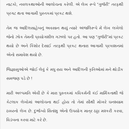
નાટકો, નવલકથાઓની આલોચના કરેલી. એ લેખ રૂપે “ગુર્જરી” તરફથી
પ્રગટ થતા આગામી પુસ્તકમાં પ્રકટ થશે.
તેમ જ આદિલસાહેબનું અવસાન થયું ત્યારે અંજલિરૂપે મેં લેખ લખેલો
જેનો ઝોક તેમની પ્રયોગશીલ ગઝલો પર હતો. આ પણ “ગુર્જરી”માં પ્રકટ
થયો છે અને કિશોર દેસાઈ તરફથી પ્રકટ થનારા આગામી પ્રકાશનમાં
એનો સમાવેશ થયો છે.
જિજ્ઞાસુઓએ જોઈ લેવું કે મધુ રાય અને આદિલની કૃતિઓમાં મને થોડીક
સમજણ પડે છે !
મારી અલ્પમતિ એવી છે કે મારા પુસ્તકમાં કવિકર્મની કંઈ માર્મિકતાથી જે
કેટલાક લેખોમાં આલોચના થઈ હોય તો તેમાં સૌથી મોખરે ઘનશ્યામ
ઠક્કરનો લેખ છે. દુર્ભાગ્યે સિતાંશુ એનો ઉપયોગ માત્ર ઠઠ્ઠા મશ્કરી કરવા,
વિડંબના કરવા માટે કરે છે.