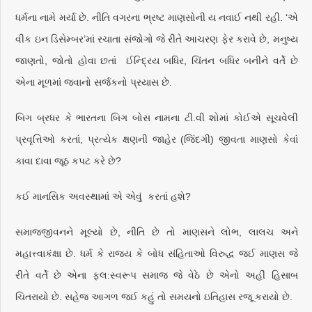
ધર્મના નામે મર્યા છે. નીતિ વગરના ભ્રષ્ટ માણસોની ય નવાઈ નથી રહી. ‘એ
વીક ઇન ડિસેમ્બર’માં રચાતા સંજોગો જે રીતે આચરણ ફેર કરાવે છે, મનુષ્ય
જાણતો, જોતો હોવા છતાં ઈન્દ્રિય બધિર, ચિંતન બધિર બનીને વર્તે છે
એના મૂળમાં જવાનો સર્જકનો પ્રયાસ છે.
બિગ બ્રધર કે ભારતના બિગ બોસ નામના ટી.વી શોમાં કોઈએ સૂચવેલી
પ્રવૃત્તિઓ કરતાં, પ્રત્યેક ક્ષણની જાહેર (જિંદગી) જીવતા માણસો કેવાં
કાવા દાવા જૂઠ કપટ કરે છે?
કઈ માનસિક અવસ્થામાં એ એવું કરતાં હશે?
સમાજજીવનને મૂલ્યો છે, નીતિ છે તો માણસને લોભ, લાલચ અને
મહાત્ત્વાકંક્ષા છે. ધર્મ કે રાજ્ય કે બોધ સંહિતાઓ વિરુદ્ધ જઈ માણસ જે
રીતે વર્તે છે એના ફલ:સ્વરૂપ સમાજ જે વેઠે છે એનો અહીં હિસાબ
ચિતરાયો છે. સહેજ આગળ જઈ કહું તો સમયનો ઇતિહાસ રજૂ કરાયો છે.