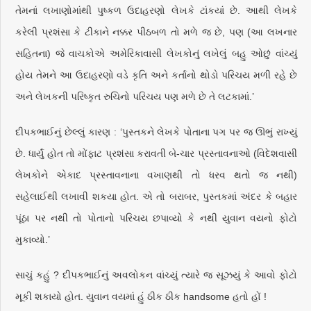
તેમનાં લખાણોમાંથી પુષ્કળ ઉદાહરણો લેખકે ટાંકયાં છે. આથી લેખકે
કરેલી પ્રશંસા કે ટીકાને નક્કર પીઠબળ તો મળે જ છે, પણ (આ લખનાર
સહિતના) જે વાચકોએ અમેરિકાવાસી લેખકોનું લખેલું બહુ ઓછું વાંચ્યું
હોય તેમને આ ઉદાહરણો વડે કૃતિ અને કર્તાનો થોડો પરિચય મળી રહે છે
અને લેખકની પરિષ્કૃત રુચિનો પરિચય પણ મળે છે તે લટકામાં.’
દીપકભાઈનું છેલ્લું કારણ : ‘પુસ્તકને લેખકે પોતાના પગ પર જ ઊભું રાખ્યું
છે. ધાર્યું હોત તો મોંફાટ પ્રશંસા કરાવતી બે-ચાર પ્રસ્તાવનાઓ (વિદેશવાસી
લેખકોને એકાદ પ્રસ્તાવનાના વખાણથી તો ધરવ થતો જ નથી)
સહેલાઈથી લખાવી શકયા હોત. એ તો બરાબર, પુસ્તકમાં અંદર કે બહાર
પૂંઠા પર નથી તો પોતાનો પરિચય છપાવ્યો કે નથી યુવાન વયનો ફોટો
મુકાવ્યો.’
સાચું કહું ? દીપકભાઈનું અવલોકન વાંચ્યું ત્યારે જ સૂઝયું કે આવો ફોટો
મૂકી શકાયો હોત. યુવાન વયમાં હું ઠીક ઠીક handsome હતો હોં !