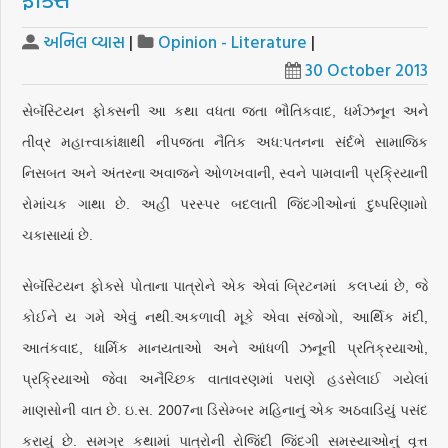
અનિલ વ્યાસ
|
Opinion - Literature
|
30 October 2013
સેબૅસ્ટિયન ફોક્સની આ કથા વધતા જતા ભૌતિકવાદ, ધર્મઝનૂન અને
તીવ્ર મહાત્ત્વાકાંક્ષાથી નીપજતા નૈતિક અધ:પતનના સંર્દભે સામાજિક
નિસબત અને અંતરના અવાજને ઓળખવાની, સ્વને પામવાની પ્રક્રિયાની
રોમાંચક ગાથા છે. અહીં પરસ્પર બદલાતી જિંદગીઓનાં દુષ્પરિણામો
ચકાસાયાં છે.
સેબૅસ્ટિયન ફોક્સે પોતાના પાત્રોને એક એવાં બ્રિટનમાં કલપ્યાં છે, જે
કોઈને ય ગમે એવું નથી.અકળાવી મૂકે એવા સંજોગો, આર્થિક મંદી,
આતંકવાદ, ધાર્મિક માનયતાઓ અને આંધળી ઝનૂની પ્રતિક્રયાઓ,
પ્રક્રિયાઓ જેવા અનૈચ્છિક વાતાવરણમાં પરાણે હડસેલાઈ ગયેલાં
માણસોની વાત છે. ઇ.સ. 2007ના ડિસેમ્બર મહિનાનું એક અઠવાડિયું પસંદ
કરાયું છે. સમગ્ર કથામાં પાત્રોની રોજિંદી જિંદગી સમસ્યાઓનું વૃત્ત