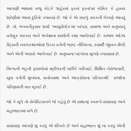
આપણી ભાષામાં વજુ કોટકે ‘શહેરમાં ફરતાં ફરતાં’માં કોમિક કે હાસ્ય
શ્રેણીમાં આવાં દુરિતો તપાસ્યાં છે. જો કે એ સઘળું સરકતી લેખણે આવ્યું
છે. તો, ભગવતીકુમાર શર્મા ‘અસૂર્યલોક‘માં પરંપરા, સમાજ અને મનુષ્યનું
વર્તણૂક સંસ્કાર અને અપેક્ષાના સંઘર્ષની કથા આલેખાઈ છે. કાજલ ઓઝા
વૈદ્યની નવલકથાઓમાં ઉચ્ચ વર્ગની ભ્રષ્ટ નીતિમત્તા, સ્વાર્થી જીવન શૈલી
અને એની અસરો આલેખાઈ છે. મનુષ્યના બદલાંતા મૂલ્યો તપાસાયાં છે.
અિશ્વની ભટ્ટની ફાંસલોમાં થ્રીલરની પછીતે ગરીબાઈ, શિક્ષિત બેરોજગારી,
યુવા વર્ગની ક્ષુબધતા, મનોવ્યથા અને આક્રોશના પરિપાકથી સર્જાતા
પરિણામની વાત મૂકાઈ છે.
જો કે મૂળે તો સેબેસ્ટિયનને જે કહેવું છે એ યથાતદ્દ સ્વરૂપે રામાયણ અને
મહાભારતમાં મળે છે.
રામાયણ આપણે શું કરવું એ શીખવે છે અને મહાભારત શું ના કરવું એની