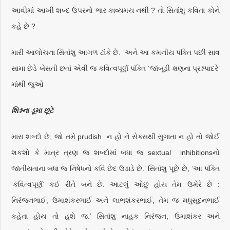
આવીમાં આખી શબ્દ ઉપરનો ભાર કાવ્યમય નથી ? તો સિતાંશુ કવિતા કોને
કહે છે ?
મારી આલોચના સિતાંશુ આગળ ટાંકે છે. ‘અને આ કમનીય પંક્તિ પછી સાવ
સામા છેડે બેસતી છતાં એવી જ કવિત્વપૂર્ણ પંક્તિ ‘જાંબૂડી ક્ષણના પ્રશ્નપાદરે’
માંથી જુઓ
શિશ્નના ડૂમા છૂટે
મારા શબ્દો છે, જો તમે prudish ન હો ને સેક્સથી સુગાતા ન હો તો જોઈ
શકશો કે માત્ર ત્રણ જ શબ્દોમાં બધા જ sextual inhibitionsનો
જાતીયતાના બધા જ નિષેધનો કવિ છેદ ઉડાડે છે.’ સિતાંશુ પૂછે છે, ‘આ પંક્તિ
‘કવિત્વપૂર્ણ’ કઈ રીતે બને છે. આટલું ઓછું હોય તેમ ઉમેરે છે :
નિરંજનભાઈ, ઉમાશંકરભાઈ અને લાભશંકરભાઈ, તેમ જ મધુસૂદનભાઈ
કહેતા હોય તો હશે જ.’ સિતાંશુ નાહક નિરંજન, ઉમાશંકર અને