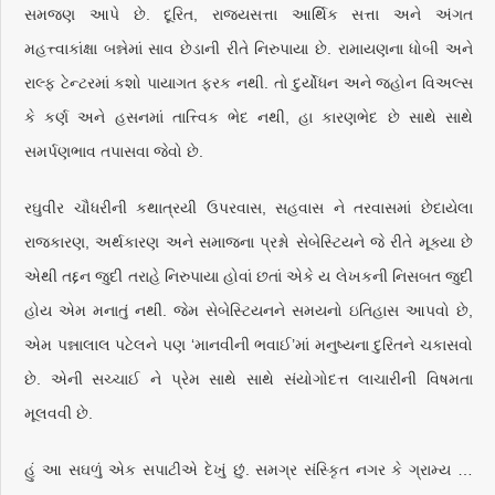
સમજણ આપે છે. દૂરિત, રાજ્યસત્તા આર્થિક સત્તા અને અંગત
મહત્ત્વાકાંક્ષા બન્નેમાં સાવ છેડાની રીતે નિરુપાયા છે. રામાયણના ધોબી અને
રાલ્ફ ટેન્ટરમાં કશો પાયાગત ફરક નથી. તો દુર્યોધન અને જહોન વિઅલ્સ
કે કર્ણ અને હસનમાં તાત્ત્વિક ભેદ નથી, હા કારણભેદ છે સાથે સાથે
સમર્પણભાવ તપાસવા જેવો છે.
રઘુવીર ચૌધરીની કથાત્રયી ઉપરવાસ, સહવાસ ને તરવાસમાં છેદાયેલા
રાજકારણ, અર્થકારણ અને સમાજના પ્રશ્નો સેબેસ્ટિયને જે રીતે મૂક્યા છે
એથી તદ્દન જુદી તરાહે નિરુપાયા હોવાં છતાં એકે ય લેખકની નિસબત જુદી
હોય એમ મનાતું નથી. જેમ સેબેસ્ટિયનને સમયનો ઇતિહાસ આપવો છે,
એમ પન્નાલાલ પટેલને પણ ‘માનવીની ભવાઈ’માં મનુષ્યના દુરિતને ચકાસવો
છે. એની સચ્ચાઈ ને પ્રેમ સાથે સાથે સંયોગોદત્ત લાચારીની વિષમતા
મૂલવવી છે.
હું આ સઘળું એક સપાટીએ દેખું છું. સમગ્ર સંસ્કૃિત નગર કે ગ્રામ્ય …