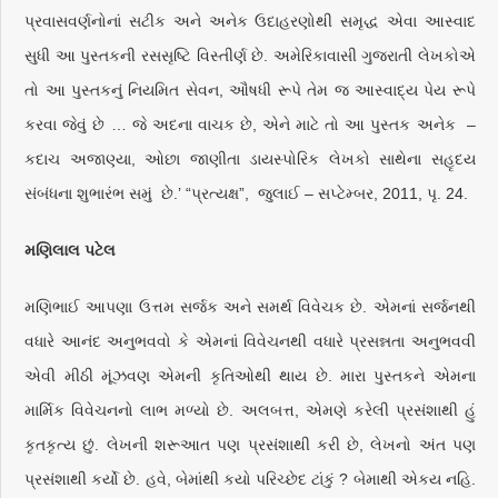
પ્રવાસવર્ણનોનાં સટીક અને અનેક ઉદાહરણોથી સમૃદ્ધ એવા આસ્વાદ
સુધી આ પુસ્તકની રસસૃષ્ટિ વિસ્તીર્ણ છે. અમેરિકાવાસી ગુજરાતી લેખકોએ
તો આ પુસ્તકનું નિયમિત સેવન, ઔષધી રૂપે તેમ જ આસ્વાદ્ય પેય રૂપે
કરવા જેવું છે … જે અદના વાચક છે, એને માટે તો આ પુસ્તક અનેક –
કદાચ અજાણ્યા, ઓછા જાણીતા ડાયસ્પોરિક લેખકો સાથેના સહૃદય
સંબંધના શુભારંભ સમું છે.’ “પ્રત્યક્ષ”, જુલાઈ – સપ્ટેમ્બર, 2011, પૃ. 24.
મણિલાલ પટેલ
મણિભાઈ આપણા ઉત્તમ સર્જક અને સમર્થ વિવેચક છે. એમનાં સર્જનથી
વધારે આનંદ અનુભવવો કે એમનાં વિવેચનથી વધારે પ્રસન્નતા અનુભવવી
એવી મીઠી મૂંઝવણ એમની કૃતિઓથી થાય છે. મારા પુસ્તકને એમના
માર્મિક વિવેચનનો લાભ મળ્યો છે. અલબત્ત, એમણે કરેલી પ્રસંશાથી હું
કૃતકૃત્ય છું. લેખની શરૂઆત પણ પ્રસંશાથી કરી છે, લેખનો અંત પણ
પ્રસંશાથી કર્યો છે. હવે, બેમાંથી કયો પરિચ્છેદ ટાંકું ? બેમાથી એકય નહિ.