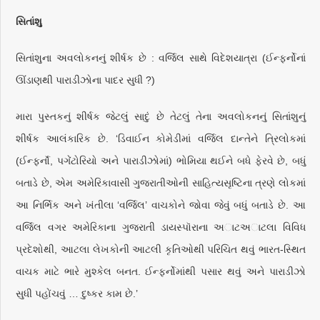
સિતાંશુ
સિતાંશુના અવલોકનનું શીર્ષક છે : વર્જિલ સાથે વિદેશયાત્રા (ઈન્ફર્નોનાં
ઊંંડાણથી પારાડીઝોના પાદર સુધી ?)
મારા પુસ્તકનું શીર્ષક જેટલું સાદું છે તેટલું તેના અવલોકનનું સિતાંશુનું
શીર્ષક આલંકારિક છે. ‘ડિવાઈન કોમેડીમાં વર્જિલ દાન્તેને ત્રિલોકમાં
(ઈન્ફર્નૉ, પગેંટોરિયો અને પારાડીઝોમાં) ભોમિયા થઈને બધે ફેરવે છે, બધું
બતાડે છે, એમ અમેરિકાવાસી ગુજરાતીઓની સાહિત્યસૃષ્ટિના ત્રણે લોકમાં
આ નિર્ભિક અને ખંતીલા ‘વર્જિલ’ વાચકોને જોવા જેવું બધું બતાડે છે. આ
વર્જિલ વગર અમેરિકાના ગુજરાતી ડાયસ્પૉરાના અાટઅાટલા વિવિધ
પ્રદેશોથી, આટલા લેખકોની આટલી કૃતિઓથી પરિચિત થવું ભારત-સ્થિત
વાચક માટે ભારે મુશ્કેલ બનત. ઈન્ફર્નોમાંથી પસાર થવું અને પારાડીઝો
સુધી પહોંચવું … દુષ્કર કામ છે.’