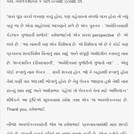
કવિ, નવલકથાકાર કે પછી ઇત્યાદિ ઇત્યાદિ છો.
‘પાકાં પૂંઠા વચ્ચે લખાણ કાચું હોય, પણ વહેવારના સંબંધો પાકા હોય તો બધું
પાકું જ છે એવા માહોલમાં આપણને મળે છે એક પુસ્તક : ‘અમેરિકાવાસી
કેટલાક ગુજરાતી સર્જકો’. રમેશભાઈનો એક સરસ perspective છે. એ
લખે છે : ‘આ નામની પણ એક વિશેષતા છે. એ વિશેષતા એ છે કે કોઈ પણ
પ્રકારના શબ્દવિશેષ વિનાનું સાવ સાદું અને સંપૂર્ણ અર્થદર્શન કરાવતું નામ
છે. ‘શબ્દશક્તિ દરિયાપારની’, ‘અમેરિકામાં ગુર્જરીનો ગુંજતો નાદ’ … એવું
કોઈ રૂપાળું નામ લેખક … રાખી શકયા હોત. જો કે બહારથી રૂપાળું હોય
તેમાં ઘણી વાર અંદરથી ભોપાળું હોય છે તેવું લેખક જાણતા હશે તેથી નામ
રાખ્યું સાવ સાદું અને અર્થસભર. પહેલાં તો લેખકને તેનાં માટે અભિનંદન.’
શીર્ષકને આ દૃષ્ટિએ મૂલવવામાં રમેશ તન્ના એક જ અવલોકનકાર છે.
Thank you, રમેશભાઈ.
બીજા અવલોકનકારોની જેમ જ રમેશભાઈ પ્રસ્તાવનામાંથી મારા શબ્દો
ટાંકે છે, ‘લખતી વખતે કૃતિને જ નજર સમક્ષ રાખી છે, એના કર્તાને નહિ.