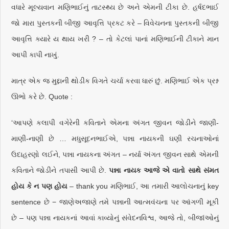
વધારે મૂલ્યવાન મણિભાઈનું તાટસ્થ્ય છે અને એમની ટીકા છે. હર્ષદભાઈ
જો મારા પુસ્તકની બીજી આવૃત્તિ પ્રકટ કરે – વિવેચનના પુસ્તકની બીજી
આવૃત્તિ ક્યારે ય થાય ખરી ? – તો કેટલાં પાનાં મણિભાઈની ટીકાને માન
આપી કાપી નાખું.
માત્ર એક જ મુદ્દાની થોડીક વિગતે ચર્ચા કરવા ધારું છું. મણિભાઈ એક પ્રશ્ન
ઊભો કરે છે. Quote :
‘આપણે કલાપી વગેરેની કવિતાને એમના અંગત જીવન જોડીને જાણી-
માણી-નાણી છે … મધુસૂદનભાઈએ, પન્ના નાયકની ઘણી રચનાઓનાં
ઉદાહરણો લઈને, પન્ના નાયકના અંગત – નર્યા અંગત જીવન સાથે એમની
કવિતાને જોડીને તપાસી આપી છે.
પન્ના નાયક આજે એ વાતો સાથે સંમત
હોય કે ન પણ હોય
– thank you મણિભાઈ, આ તમારી આલોચનાનું key
sentence છે − જાણેઅજાણે તમે પન્નાની આત્મવંચના પર આંગળી મૂકી
છે – પણ પન્ના નાયકનાં આવાં કાવ્યોનું સંવેદનવિશ્વ, આજે તો, બીજાંઓનું