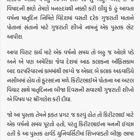
વિષાદની ક્ષણે તેમણે મનહ્રદયથી નક્કી કરી લીઘું કે હું આવતા
વર્ષના માતૃદિન નિમિત્તે વિદેશમાં વસતી દરેક ગુજરાતી માતાને
પોતાનાં સંતાનો માટે ગુજરાતી શીખો નામનું એક પુસ્તક ભેટ
આપીશ.
આવા વિરાટ કાર્ય માટે એક વર્ષનો સમય તો બહુ જ ઓછો પડે
અને એ પણ અમેરિકા જેવા દેશમાં આઠ કલાકના ઑફિસકામ
બાદ ઘરપરિવારનાં કામમાંથી ભાગ્યે જ એકાદ બે કલાક અઠવાડિયે
નસીબમાં હોય તો ફુરસદના મળે. કિરીટભાઈએ પોતાના આ અટલ
વિચાર સાથે માતૃદિનના બીજા દિવસની સવારથી ગુજરાતી શીખો
એ વિષય પર શ્રીગણેશ કરી દીઘા.
જો આ પુસ્તક તેમને ફકત પ્રગટ જ કરવું હોત તો કિરીટભાઈ માટે
એક વર્ષનો સમય પૂરતો હતો, પરંતુ કિરીટભાઈના મનની ઈચ્છા
હતી કે આ પુસ્તક હાર્વર્ડ યુનિવર્સિટીમાં શિખવાડતી બીજી ભાષા