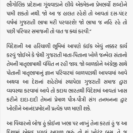
ભૌગોલિક પ્રદેશના ગૂંચવાડાને લીઘે એકમેકના પ્રેમભર્યો શબ્દોને
પામી શકતો નથી. જો આ જ હાલત રહેશે તો આવતાં દસ-પંદર
વર્ષમાં ગુજરાતી ભાષા મરી પરવારશે! જો ભાષા જ નહિ રહે તો
પછી પરિવાર સમાજની તો વાત જ ક્યાં કરવી.”
વિદેશની આ હરિયાળી ભૂમિમાં આપણે કંઈક એવું નક્કર કાર્ય
કરવું જોઈએ કે જેથી ગુજરાતી માતા-પિતાના ખોળે જન્મેલ સંતાનો
તેમની માતૃભાષાથી વંચિત ન રહી જાય. જો બાળકોને અંગ્રેજી સાથે
પોતાની માતૃભાષાનું જ્ઞાન પરિવારમાં બાળપણથી આપવામાં આવે
અથવા આ દેશનાં શહેરોમાં સ્થાપેલા ગુજરાતી સમાજ દ્વારા
વ્યવસ્થા કરવામાં આવે તો કદાચ ભારતથી વિદેશમાં આવતાં ખાસ
કરીને દાદા-દાદી તેમનાં પ્રેમાળ પૌત્ર-પૌત્રી સંગ તનમનના દ્વાર
ખોલીને આનંદપ્રમોદની પ્રત્યેક પળ માણી શકે.
આ વિચારનો બોજ હું કોઈના ખભા પર નાખું તેના કરતાં હું જ આ
દિશામાં એકાદ પગલું આગળ ભરું તો શું ખોટું? બસ, તે જ