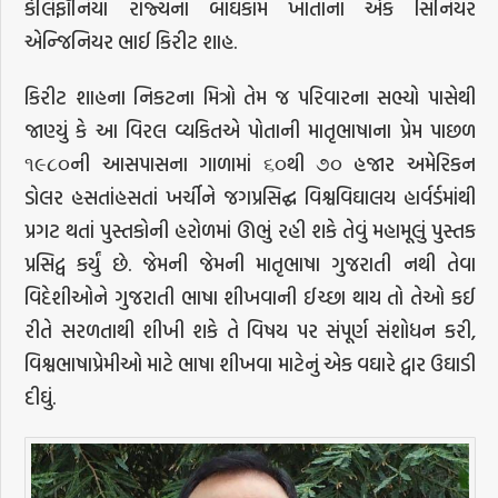
કેલિફૉર્નિયા રાજ્યના બાંઘકામ ખાતાના એક સિનિયર
એન્જિનિયર ભાઈ કિરીટ શાહ.
કિરીટ શાહના નિકટના મિત્રો તેમ જ પરિવારના સભ્યો પાસેથી
જાણ્યું કે આ વિરલ વ્યકિતએ પોતાની માતૃભાષાના પ્રેમ પાછળ
૧૯૮૦ની આસપાસના ગાળામાં ૬૦થી ૭૦ હજાર અમેરિકન
ડોલર હસતાંહસતાં ખર્ચીને જગપ્રસિદ્ઘ વિશ્વવિઘાલય હાર્વર્ડમાંથી
પ્રગટ થતાં પુસ્તકોની હરોળમાં ઊભું રહી શકે તેવું મહામૂલું પુસ્તક
પ્રસિદ્વ કર્યું છે. જેમની જેમની માતૃભાષા ગુજરાતી નથી તેવા
વિદેશીઓને ગુજરાતી ભાષા શીખવાની ઈચ્છા થાય તો તેઓ કઈ
રીતે સરળતાથી શીખી શકે તે વિષય પર સંપૂર્ણ સંશોધન કરી,
વિશ્વભાષાપ્રેમીઓ માટે ભાષા શીખવા માટેનું એક વઘારે દ્વાર ઉઘાડી
દીઘું.