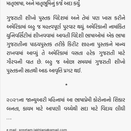
માતૃભાષા, અને માતૃભૂમિનું કર્જ અદા કર્યું.
ગુજરાતી શીખો પુસ્તક વિદેશમાં અને તેમાં પણ ખાસ કરીને
અમેરિકામાં બહુ જ મહત્ત્વપૂર્ણ પુરવાર થયું. અમેરિકાની નામાંકિત
યુનિવર્સિટીમાં શીખવવામાં આવતી વિદેશી ભાષાઓમાં એક ભાષા
ગુજરાતીના પાઠયપુસ્તક તરીકે કિરીટ શાહના પુસ્તકને માન્ય
રાખવામાં આવ્યું તે અમેરિકામાં વસતા હરેક ગુજરાતી માટે
ગૌરવની વાત છે. બહુ જ ઓછા સમયમાં ગુજરાતી શીખો
પુસ્તકની સાતથી આઠ આવૃત્તિ પ્રગટ થઈ.
*
૨૦૨૧ના જાન્યુઆરી મહિનામાં આ ભાષાપ્રેમી કોરોનાનો શિકાર
બનતા, કાયમ માટે આપણી વચ્ચેથી સદા માટે વિદાય લીઘી
….
e.mail : preetam.lakhlani@gmail.com