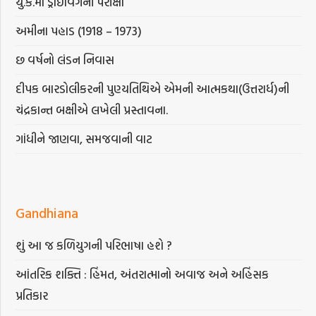
યુ.કે.માં ડ્રાઇવિંગની પરીક્ષા
અમીના પહાડ (1918 – 1973)
છ વર્ષનો લંડન નિવાસ
દીપક બારડોલીકરની પુણ્યતિથિએ એમની આત્મકથા(ઉત્તરાર્ધ)ની
ચંદ્રકાન્ત બક્ષીએ લખેલી પ્રસ્તાવના.
ગાંધીને જાણવા, સમજવાની વાટ
Gandhiana
શું આ જ કળિયુગની પરિભાષા હશે ?
આંતરિક શક્તિ : હિંમત, અંતરાત્માનો અવાજ અને અહિંસક
પ્રતિકાર