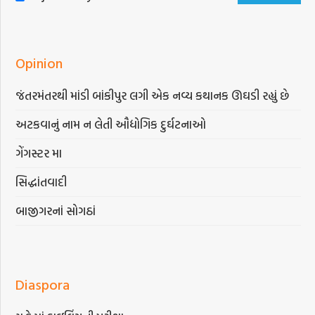
Opinion
જંતરમંતરથી માંડી બાંકીપુર લગી એક નવ્ય કથાનક ઊઘડી રહ્યું છે
અટકવાનું નામ ન લેતી ઔદ્યોગિક દુર્ઘટનાઓ
ગેંગસ્ટર મા
સિદ્ધાંતવાદી
બાજીગરનાં સોગઠાં
Diaspora