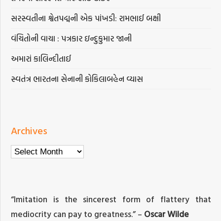
સરસ્વતીના શ્વેતપદ્મની એક પાંખડી: રામભાઈ બક્ષી
વંચિતોની વાચા : પત્રકાર ઇન્દુકુમાર જાની
અમારાં કાલિન્દીતાઈ
સ્વતંત્ર ભારતના સેનાની કોકિલાબહેન વ્યાસ
Archives
Archives
“Imitation is the sincerest form of flattery that
mediocrity can pay to greatness.” –
Oscar Wilde