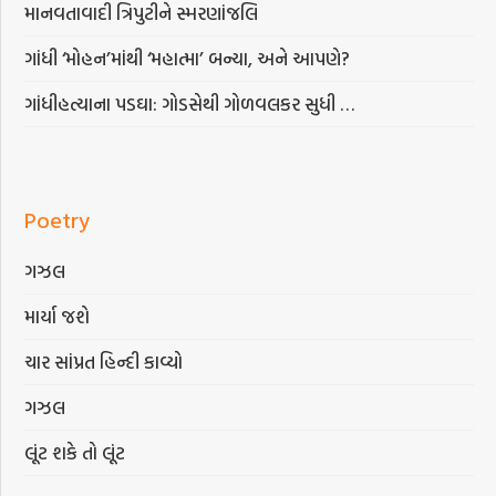
માનવતાવાદી ત્રિપુટીને સ્મરણાંજલિ
ગાંધી ‘મોહન’માંથી ‘મહાત્મા’ બન્યા, અને આપણે?
ગાંધીહત્યાના પડઘા: ગોડસેથી ગોળવલકર સુધી …
Poetry
ગઝલ
માર્યા જશે
ચાર સાંપ્રત હિન્દી કાવ્યો
ગઝલ
લૂંટ શકે તો લૂંટ