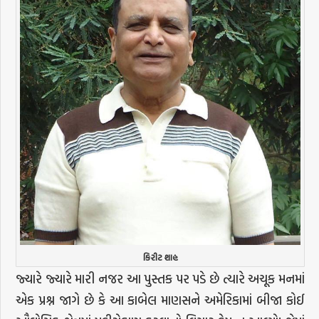
કિરીટ શાહ
જ્યારે જ્યારે મારી નજર આ પુસ્તક પર પડે છે ત્યારે અચૂક મનમાં
એક પ્રશ્ન જાગે છે કે આ કાબેલ માણસને અમેરિકામાં બીજા કોઈ