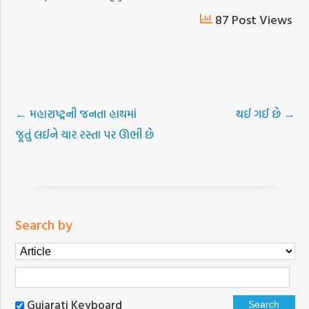
87 Post Views
←
મહારાષ્ટ્રની જનતા હાથમાં
થઈ ગઈ છે
→
જૂતું લઈને ચાર રસ્તા પર ઊભી છે
Search by
Gujarati Keyboard