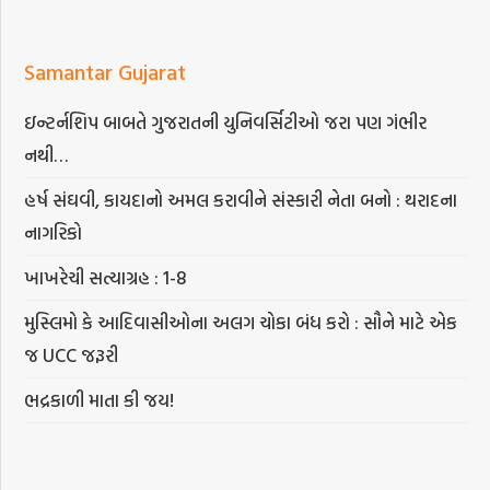
Samantar Gujarat
ઇન્ટર્નશિપ બાબતે ગુજરાતની યુનિવર્સિટીઓ જરા પણ ગંભીર
નથી…
હર્ષ સંઘવી, કાયદાનો અમલ કરાવીને સંસ્કારી નેતા બનો : થરાદના
નાગરિકો
ખાખરેચી સત્યાગ્રહ : 1-8
મુસ્લિમો કે આદિવાસીઓના અલગ ચોકા બંધ કરો : સૌને માટે એક
જ UCC જરૂરી
ભદ્રકાળી માતા કી જય!