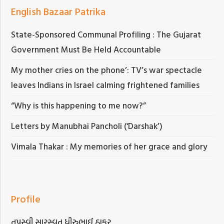
English Bazaar Patrika
State-Sponsored Communal Profiling : The Gujarat
Government Must Be Held Accountable
My mother cries on the phone’: TV’s war spectacle
leaves Indians in Israel calming frightened families
“Why is this happening to me now?”
Letters by Manubhai Pancholi (‘Darshak’)
Vimala Thakar : My memories of her grace and glory
Profile
તપસ્વી સારસ્વત ધીરુભાઈ ઠાકર