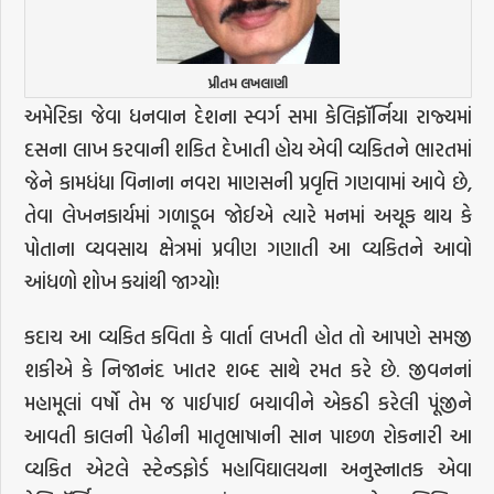
પ્રીતમ લખલાણી
અમેરિકા જેવા ધનવાન દેશના સ્વર્ગ સમા કેલિફૉર્નિયા રાજ્યમાં
દસના લાખ કરવાની શકિત દેખાતી હોય એવી વ્યકિતને ભારતમાં
જેને કામધંધા વિનાના નવરા માણસની પ્રવૃત્તિ ગણવામાં આવે છે,
તેવા લેખનકાર્યમાં ગળાડૂબ જોઈએ ત્યારે મનમાં અચૂક થાય કે
પોતાના વ્યવસાય ક્ષેત્રમાં પ્રવીણ ગણાતી આ વ્યકિતને આવો
આંધળો શોખ કયાંથી જાગ્યો!
કદાચ આ વ્યકિત કવિતા કે વાર્તા લખતી હોત તો આપણે સમજી
શકીએ કે નિજાનંદ ખાતર શબ્દ સાથે રમત કરે છે. જીવનનાં
મહામૂલાં વર્ષો તેમ જ પાઈપાઈ બચાવીને એકઠી કરેલી પૂંજીને
આવતી કાલની પેઢીની માતૃભાષાની સાન પાછળ રોકનારી આ
વ્યકિત એટલે સ્ટેન્ડફોર્ડ મહાવિઘાલયના અનુસ્નાતક એવા