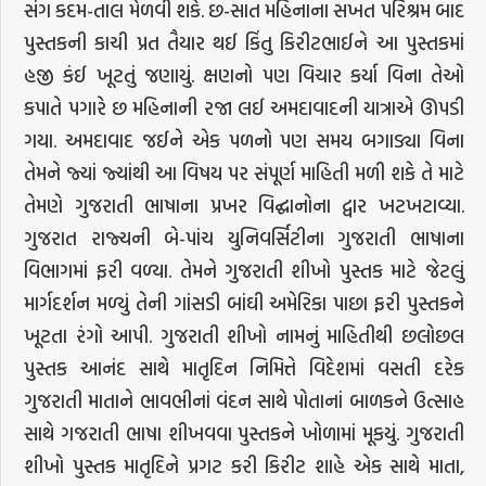
સંગ કદમ-તાલ મેળવી શકે. છ-સાત મહિનાના સખત પરિશ્રમ બાદ
પુસ્તકની કાચી પ્રત તૈયાર થઈ કિંતુ કિરીટભાઈને આ પુસ્તકમાં
હજી કંઈ ખૂટતું જણાયું. ક્ષણનો પણ વિચાર કર્યા વિના તેઓ
કપાતે પગારે છ મહિનાની રજા લઈ અમદાવાદની યાત્રાએ ઊપડી
ગયા. અમદાવાદ જઈને એક પળનો પણ સમય બગાડ્યા વિના
તેમને જ્યાં જ્યાંથી આ વિષય પર સંપૂર્ણ માહિતી મળી શકે તે માટે
તેમણે ગુજરાતી ભાષાના પ્રખર વિદ્ઘાનોના દ્વાર ખટખટાવ્યા.
ગુજરાત રાજ્યની બે-પાંચ યુનિવર્સિટીના ગુજરાતી ભાષાના
વિભાગમાં ફરી વળ્યા. તેમને ગુજરાતી શીખો પુસ્તક માટે જેટલું
માર્ગદર્શન મળ્યું તેની ગાંસડી બાંઘી અમેરિકા પાછા ફરી પુસ્તકને
ખૂટતા રંગો આપી. ગુજરાતી શીખો નામનું માહિતીથી છલોછલ
પુસ્તક આનંદ સાથે માતૃદિન નિમિત્તે વિદેશમાં વસતી દરેક
ગુજરાતી માતાને ભાવભીનાં વંદન સાથે પોતાનાં બાળકને ઉત્સાહ
સાથે ગજરાતી ભાષા શીખવવા પુસ્તકને ખોળામાં મૂકયું. ગુજરાતી
શીખો પુસ્તક માતૃદિને પ્રગટ કરી કિરીટ શાહે એક સાથે માતા,