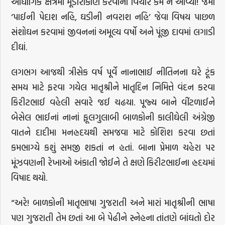
ઔઘોગિક ક્ષેત્રમાં મૂડીરોકાણ કરવાનો વિચાર કેમ ન આવ્યો! જેમાં
‘પાઈની પેદાશ નહિ, ઘડીની નવરાશ નહિ’ જેવા વિષય પાછળ
સંશોઘન કરવામાં જીવનનાં અમૂલ્ય વર્ષો અને પૂંજી દાવમાં લગાડી
દીઘાં.
લગભગ આજથી ત્રીસેક વર્ષ પૂર્વે નાનાભાઈ નીતિનના ઘરે ટૂંક
સમય માટે ફરવા ગયેલ માતૃશ્રીને માતૃદિન નિમિત્તે વંદન કરવા
કિરીટભાઈ વહેલી સવારે જઈ ચઢયા. પૂજ્ય બાને વીંટળાઈને
બેસેલ ભાઈનાં નાનાં ફૂલગુલાબી બાળકોની કાલીઘેલી અંગ્રેજી
વાતને દાદીમા મનહ્રદયથી સમજવા માટે કોશિશ કરવા છતાં
કમભાગ્યે કશું સમજી શકતાં ન હતાં. બાના પ્રેમાળ ચહેરા પર
મૂંઝવણની રેખાઓ અંકાતી જોઈને તે ક્ષણે કિરીટભાઈના હ્રદયમાં
વિષાદ થયો.
“અરે! બાળકોની માતૃભાષા ગુજરાતી અને મારાં માતૃશ્રીની ભાષા
પણ ગુજરાતી તેમ છતાં આ બે પેઢીને સ્નેહના તાંતણે બાંઘતો દોર