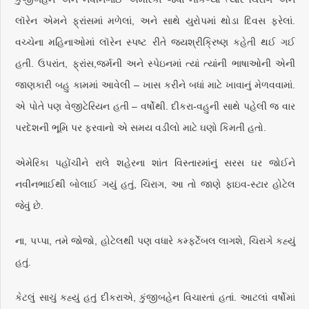
લૉરેન એમને ફ્રાંસમાં મળેલાં, અને સાથે યુરોપમાં થોડા દિવસ ફરેલાં.
વચ્ચેના મહિનાઓમાં લૉરેન સ્પષ્ટ રીતે જયશ્રીક્રિષ્ણ કહેતી થઈ ગઈ
હતી. ઉપરાંત, ફ્રાંસ,જર્મની અને સ્પેઇનમાં ત્યાં ત્યાંની ભાષાઓની એની
જાણકારી બહુ કામમાં આવેલી – ખાસ કરીને બધાં માટે ખાવાનું મેળવવામાં.
એ પોતે પણ વેજીટેરિયન હતી – વર્ષોથી. દીકરા-વહુની સાથે પહેલી જ વાર
પરદેશની ભૂમિ પર ફરવાનો એ સમય વડીલો માટે ઘણો કિમતી હતો.
એમેરિકા પહોંચીને રાલે શહેરના શાંત વિસ્તારમાંનું સરસ ઘર જોઈને
નવીનભાઈથી બોલાઈ ગયું હતું, ચિરાગ, આ તો જાણે ફાઇવ-સ્ટાર હોટેલ
જેવું છે.
ના, પપ્પા, તમે જોજો, હોટેલથી પણ વધારે કમ્ફર્ટેબલ લાગશે, ચિરાગે કહ્યું
હતું.
કેટલું સાચું કહ્યું હતું દીકરાએ, કુંજીબહેન વિચારતાં હતાં. આટલાં વર્ષોમાં