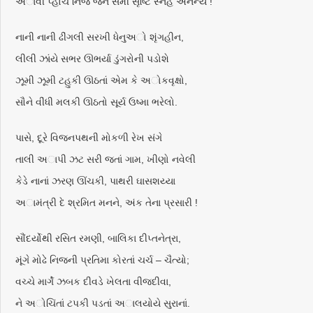
અાવી પ્હોંચે નિજ જન સમી સૃષ્ટિ સ્નેહે અનન્ય !
નાની નાની ઢીંગલી સરખી ધેનુઅો શૃંગહીન,
લીલી ઝાંયે સભર ઊભર્યા ડુંગરોની પડોશે
ઝૂમી ઝૂમી ટહુકી ઊઠતાં એમ કે અોકવૃક્ષો,
સૌને વીંધી મલકી ઊઠતો સૂર્ય ઉષ્મા ભરેલો.
પાસે, દૂરે વિજનપથની મોકળી રેખ સંગે
તાલી અાપી ઝટ સરી જતાં ગામ, ખીણો નવેલી
કેડે નાનાં ઝરણ ઊંચકી, પાથરી ઘાસશય્યા
અામંત્રી દે શ્રમિત મનને, અંક તેના પ્રસારી !
સૌંદર્યોથી રસિત રમણી, બાલિકા દીપ્તનેત્રા,
મૂંગે મોઢે નિજની પ્રતિમા કોરતાં ચર્ચ – ચૈત્યો;
વચ્ચે માર્ગે ઝબક દીવડે ખેલતા વીજદીવા,
ને અોચિંતાં ટપકી પડતાં અાલયોયે સુરાનાં.