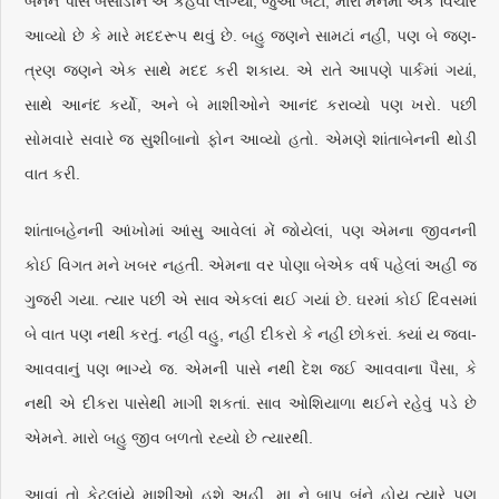
બંનેને પાસે બેસાડીને એ કહેવા લાગ્યાં, જુઓ બેટા, મારા મનમાં એક વિચાર
આવ્યો છે કે મારે મદદરૂપ થવું છે. બહુ જણને સામટાં નહીં, પણ બે જણ-
ત્રણ જણને એક સાથે મદદ કરી શકાય. એ રાતે આપણે પાર્કમાં ગયાં,
સાથે આનંદ કર્યો, અને બે માશીઓને આનંદ કરાવ્યો પણ ખરો. પછી
સોમવારે સવારે જ સુશીબાનો ફોન આવ્યો હતો. એમણે શાંતાબેનની થોડી
વાત કરી.
શાંતાબહેનની આંખોમાં આંસુ આવેલાં મેં જોયેલાં, પણ એમના જીવનની
કોઈ વિગત મને ખબર નહતી. એમના વર પોણા બેએક વર્ષ પહેલાં અહીં જ
ગુજરી ગયા. ત્યાર પછી એ સાવ એકલાં થઈ ગયાં છે. ઘરમાં કોઈ દિવસમાં
બે વાત પણ નથી કરતું. નહીં વહુ, નહીં દીકરો કે નહીં છોકરાં. ક્યાં ય જવા-
આવવાનું પણ ભાગ્યે જ. એમની પાસે નથી દેશ જઈ આવવાના પૈસા, કે
નથી એ દીકરા પાસેથી માગી શકતાં. સાવ ઓશિયાળા થઈને રહેવું પડે છે
એમને. મારો બહુ જીવ બળતો રહ્યો છે ત્યારથી.
આવાં તો કેટલાંયે માશીઓ હશે અહીં. મા ને બાપ બંને હોય ત્યારે પણ