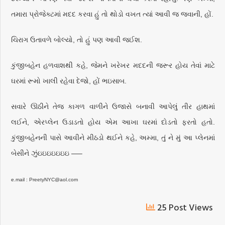
તમારા પ્રોજેક્ટમાં મદદ કરવા હું તો થોડો વખત ત્યાં આવી જ જવાની, હોં.
ચિરાગ ઉતાવળે બોલ્યો, તો હું પણ આવી જઈશ.
કુંજીબહેન હળવાશથી કહે, જેમને ખરેખર મદદની જરૂર હોય તેવાં માટે
ઘરમાં રૂમો ખાલી રહેવા દેજો, હોં ભઇસાબ.
સવારે ઊઠીને તેજ કાગળ વાળીને ઉજાસે બનાવી આપેલું તીર હાથમાં
લઈને, એરપ્લેન ઉડાડતો હોય એમ આખા ઘરમાં દોડતો ફરતો હતો.
કુંજીબહેનની પાસે આવીને મીઠડો થઈને કહે, અમ્મા, તું ને મું આ પ્લેનમાં
બેસીને ઝુંઇઇઇઇઇઇઇ —–
e.mail : PreetyNYC@aol.com
25 Post Views