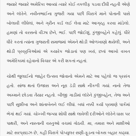
જ્યારે જ્યારે અમેરિકા આવ્યાં ત્યારે કોઈ તકલીફ પડવા દીધી નહતી એણે
અને લૉરેને. નવીનભાઈના ગુજરી ગયા પછી ચિરાગે માને પોતાની પાસે
બોલાવી લીધેલાં, અને ગ્રીન કાર્ડ લઈ લેવા માટે આગ્રહ કરવા માંડેલો.
હમણાં તો વરસનો વીઝા છેને, ભઈ. પછી જોઈશું, કુંજીબહેને કહેલું. ધીરે
ધીરે કરતાં ત્યાંના ગુજરાતી સમાજમાં એમને થોડી ઓળખાણો થયેલી, અને
થોડી પ્રવ્રૃત્તિઓમાં એ કયારેક જોડાતાં પણ ખરાં, છતાં આખો વખત
અમેરિકામાં રહેવાનો વિચાર એ કરી શકતાં નહતાં.
ચોથી જુલાઈનો જાહેર ઉત્સવ જોવાનો એમને માટે આ પહેલો જ પ્રસંગ
હતો. સાંજ થતાં ઉજાસ અને નૂરા ડૅડી સાથે નીકળી ગયાં. નાનો તેજ
અમ્માને છોડવા તૈયાર નહતો. બીજી ગાડીમાં લૉરેને કુંજીબહેન, તેજ અને
પછી સુશીબા અને શાંતાબેનને લઈ લીધાં. બધાં નક્કી કર્યા પ્રમાણે પાર્કમાં
ભેગાં થઈ ગયાં. ચોખ્ખી જગ્યા શોધી સાથે લાવેલી દરીઓને લૉરેને ઘાસ પર
પાથરી, અને નાસ્તાની વસ્તુઓ વચમાં ગોઠવી. મા, તમારા અને માશીઓ
માટે સરપ્રાઇઝ છે, કહી ચિરાગે પોપ્યુલર રાણી-ફૂડના બોક્સ બહાર કાઢ્યા.