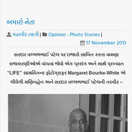
અમારો નેતા
મહાવીર ત્યાગી
|
Opinion - Photo Stories
|
17 November 2013
સરદાર વલ્લભભાઈ પટેલ પર ઇજારો સાબિત કરતા વામણા
રાજકારણીઓએ વાંચવા જેવો એક પ્રસંગ અને સાથે પ્રખ્યાત
“LIFE” સામયિકના ફોટોગ્રાફર Margaret Bourke-White એ
લીધેલી મણિબહેન અને સરદાર વલ્લભભાઈ પટેલની તસ્વીર −