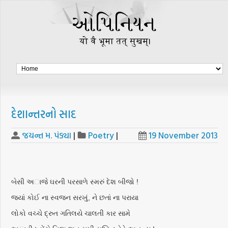
દેશાન્તરનો સાદ
જયન્ત મ. પંડ્યા
|
Poetry
|
19 November 2013
બેસી અાજે ઘરની પરસાળે સ્મરું દેશ બીજો !
જ્યાં કોઈ ના સ્વજન સરખું, ને છતાં ના પરાયા
લોકો વચ્ચે દ્રુત ગતિલયે ચાલતી કાર સામે