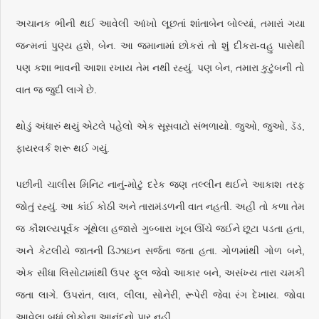
અચાનક ભીની થઈ આવેલી આંખો લૂછતાં શાંતાબેન બોલ્યાં, તમારાં ગયા
જન્મનાં પુણ્ય હશે, બેન. આ જમાનામાં છોકરાં તો શું દીકરા-વહુ પાસેથી
પણ કશા ભાવની આશા રખાય તેમ નથી રહ્યું. પણ બેન, તમારા કુટુંબની તો
વાત જ જુદી લાગે છે.
થોડું અંધારું થયું એટલે પહેલો એક સૂસવાટો સંભળાયો. જુઓ, જુઓ, ડૅડ,
ફાયરવર્ક શરૂ થઈ ગયું.
પછીની ચાલીસ મિનિટ નાનું-મોટું દરેક જણ તલ્લીન થઈને આકાશ તરફ
જોતું રહ્યું. આ કાંઈ કોઠી અને તારામંડળની વાત નહતી. અહીં તો કળા તેમ
જ કૌશલ્યપૂર્વક ગૂંથેલા હજારો ગુબ્બારા ખૂબ ઊંચે જઈને છૂટા પડતા હતા,
અને કેટલીયે જાતની ડિઝાઇન સર્જતા જતા હતા. ગોળમાંથી ગોળ બને,
એક સીધા લિસોટામાંથી ઉપર ફૂલ જેવો આકાર બને, અસંખ્ય તારા ચમકી
જતા લાગે. ઉપરાંત, લાલ, લીલા, સોનેરી, રૂપેરી જેવા રંગ દેખાય. જોવા
આવેલા બધાં લોકોના આનંદનો પાર નહીં.