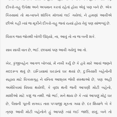
દીકરો-વહુ ઉપેક્ષા અને અપમાન કરતાં રહેતાં હોય એવું પણ બને છે. એક
કિસ્સામાં તો મા-બાપને શૉપિંગ મૉલમાં લઈ ગયેલાં, ને હમણાં આવીએ
છીએ કહી ત્યાં જ મૂકીને દીકરો-વહુ જતાં રહ્યાં હોય તેવું પણ સાંભળ્યું છે.
ચિરાગ જરા જોરથી બોલી ઊઠ્યો, ના, આવું તો ના જ બની શકે.
સાવ સાચી વાત છે, ભઈ. છાપામાં પણ આવી ગયેલું આ તો.
ખેર, કુંજીબહેન આગળ બોલ્યાં, મેં નક્કી કર્યું છે કે હવે મારે આવાં જણને
મદદરૂપ થવું છે. ઇન્ડિયામાં ઘરડાંનાં ઘર થયાં છે, દુઃખિયારી બહેનોની
સહાય માટે વિકાસગૃહ ને વનિતા આશ્રમ જેવી સંસ્થાઓ છે, પણ અહીં
અમેરિકામાં વિધવા થયેલી, કે વૃધ્ધ થતી જતી આપણી મોટી બહેનો,
માશીઓ માટે કશું જ નથી. જો ભઈ, મને થાય છે કે ત્યાં આપણું મોટું ઘર
છે, પૈસાની પૂરતી સગવડ તારા પપ્પાજી મૂકતા ગયા છે. દર શિયાળે બે કે
ત્રણ આવી મોટી બહેનોને હું આપણે ત્યાં લઈ જાઉં, રાખું, બને તો