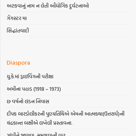
અટકવાનું નામ ન લેતી ઔદ્યોગિક દુર્ઘટનાઓ
ગેંગસ્ટર મા
સિદ્ધાંતવાદી
Diaspora
યુ.કે.માં ડ્રાઇવિંગની પરીક્ષા
અમીના પહાડ (1918 – 1973)
છ વર્ષનો લંડન નિવાસ
દીપક બારડોલીકરની પુણ્યતિથિએ એમની આત્મકથા(ઉત્તરાર્ધ)ની
ચંદ્રકાન્ત બક્ષીએ લખેલી પ્રસ્તાવના.
ગાંધીને જાણવા, સમજવાની વાટ