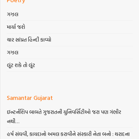
ગઝલ
માર્યા જશે
ચાર સાંપ્રત હિન્દી કાવ્યો
ગઝલ
લૂંટ શકે તો લૂંટ
Samantar Gujarat
ઇન્ટર્નશિપ બાબતે ગુજરાતની યુનિવર્સિટીઓ જરા પણ ગંભીર
નથી…
હર્ષ સંઘવી, કાયદાનો અમલ કરાવીને સંસ્કારી નેતા બનો : થરાદના