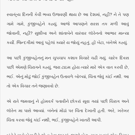
સ્વાતંત્ર્ય દિનની કેવી ભવ્ય ઉજવણી થાય છે આ દેશમાં, નહીં? ને તે પણ
ગામે ગામે, કુંજીબહેને કહ્યું. આજે આપણને સરસ તક મળી આવું
જોવાની, નહીં? સુશીબા અને શાંતાબેને વારંવાર લૉરેનનો આભાર માન્યા
કર્યો. જિન્દગીમાં આવું પહેલાં ક્યારે ય જોયું નહતું, હોં બેટા, બંનેએ કહ્યું.
આ પછી કુંજીબહેનનું મન ચુપચાપ કશાક વિચારે ચઢી ગયું. ચારેક દિવસ
પછી એમણે ચિરાગને કહ્યું, જરા ટાઇમ હોય ત્યારે મારે એક વાત કરવી છે,
ભઈ. એનું મોઢું જોઈ કુંજીબહેન ઉતાવળે બોલ્યાં, ચિંતા જેવું કાંઈ નથી. આ
તો એક વિચાર તને જણાવવો છે.
એ રાતે જમવાનું ને હોમવર્ક પતાવીને છોકરાં સૂવા ગયાં પછી ચિરાગ અને
લૉરેન મા પાસે આવ્યાં. બંનેનાં મોંઢાં પર ચિંતા દેખાતી હતી. અરે, ખરેખર
ચિંતા કરવા જેવું કાંઈ નથી, ભઈ, કુંજીબહેને ખાતરી આપી.