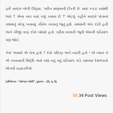
ફરી સરદાર બોલી ઊઠ્યા, ‘ગરીબ માણસની દીકરી છે. સારાં કપડાં ક્યાંથી
લાવે ? એના બાપ ક્યાં કશું કમાય છે ?’ એટલું કહીને સરદારે પોતાનાં
ચશ્માંનું ખોખું બતાવ્યું. વીસેક વરસનું જૂનું હશે. ચશ્માંની એક દાંડી હતી
અને બીજી તરફ દોરો બાંધ્યો હતો. ત્રીસ વરસની જૂની એમની ઘડિયાળ
પણ જોઈ.
કેવો અમારો એ નેતા હતો ? કેવો પવિત્ર અને ત્યાગી હતો ! એ ત્યાગ ને
એ તપસ્યાની સિદ્ધિ અમે બધાં નવું નવું ઘડિયાળ કાંડે બાંધનાર દેશભક્તો
ભોગવી રહ્યા છીએ.
(સૌજન્ય : “શાશ્વત ગાંધી”, પુસ્તક – 25, પૃ. 9)
34 Post Views