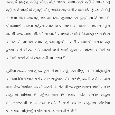
રામનું કે કૃષ્ણનું નહોતું એવડું મોટું રાજ્ય, અશોકનુંયે નહીં કે અકબરનું
નહીં અને અંગ્રેજોનું નહીં એવું અખંડ ચક્રવર્તી રાજ્ય જેમણે સ્થાપી દીધું
છે એવા મોટા રાજામહારાજાઅોનેય ઝુકાવનારનાં પુત્રી થઈને અાવો
થીંગડાવાળો સાડલો પહેરતાં તમને શરમ નથી અાવતી ? અમારા દહેરા
ગામની બજારમાંથી નીકળો તો લોકો સમજશે કે કોઈ ભિખારણ જાય છે ને
અાના-બે અાના તમારા હાથમાં મૂકશે !’ મારી મજાકથી સરદાર પણ
હસ્યા અને બોલ્યા : ‘બજારમાં ઘણાં લોકો હોય છે, એટલે અાનો-બે
અાનો કરતાં મોટી રકમ ભેગી થઈ જશે !’
સુશીલા નય્યર ત્યાં હાજર હતાં. તેઅો કહે, ‘ત્યાગીજી, અા મણિબહેન
અાખો દિવસ ઊભે પગે સરદાર સાહેબની સેવા કરે છે, ડાયરી લખે છે, અને
પાછા રોજ નિયમિત ચરખો ચલાવે છે. તેમાંથી જે સૂતર નીકળે એનાં સરદાર
સાહેબનાં ધોતિયાં ને પહેરણ બને છે. તમારી જેમ સરદાર સાહેબ
ખાદીભંડારમાંથી ખાદી ક્યાં ખરીદે ? અને સરદાર સાહેબનાં ઊતરેલાં
કપડાંમાંથી મણિબહેન પોતાનાં કપડાં બનાવી લે છે !’