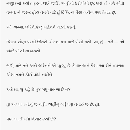
નજીકમાં ક્યાંક ફરવા લઈ જાઉં. અહીંની ઠંડીમાંથી છૂટકારો તો મળે થોડો
વખત. ને જરૂર હોય તેમને માટે હું ટિકિટના પૈસા ખર્ચવા પણ તૈયાર છું.
ઓ અમ્મા, લૉરેને કુંજીબહેનને ભેટતાં કહ્યું.
ચિરાગ સોફા પરથી ઊતરી એમના પગ પાસે બેસી ગયો. મા, તું – તને — એ
વધારે બોલી ના શક્યો.
ભઈ, મારે તને અને લૉરેનને એ પૂછવું છે કે ઘર અને પૈસા આ રીતે વપરાય
એમાં તમને કોઈ વાંધો નથીને.
અરે મા, શું કહે છે તું? બધું તારું જ છે ને?
હા અમ્મા, ત્યાંનું જ નહીં, અહીંનું બધું પણ તમારું જ છે, હોં.
પણ મા, તેં બધો વિચાર કર્યો છે?