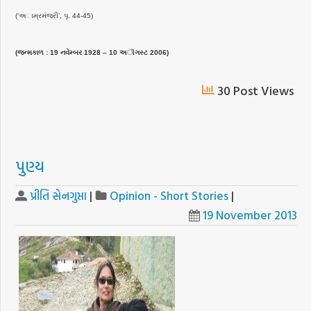
(‘અામ્રમંજરી’, પૃ. 44-45)
(જન્મકાળ : 19 નવેમ્બર 1928 – 10 અૉગસ્ટ 2006)
30 Post Views
પુણ્ય
પ્રીતિ સેનગુપ્તા
|
Opinion - Short Stories
|
19 November 2013