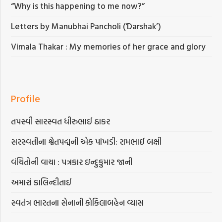
“Why is this happening to me now?”
Letters by Manubhai Pancholi (‘Darshak’)
Vimala Thakar : My memories of her grace and glory
Profile
તપસ્વી સારસ્વત ધીરુભાઈ ઠાકર
સરસ્વતીના શ્વેતપદ્મની એક પાંખડી: રામભાઈ બક્ષી
વંચિતોની વાચા : પત્રકાર ઇન્દુકુમાર જાની
અમારાં કાલિન્દીતાઈ
સ્વતંત્ર ભારતના સેનાની કોકિલાબહેન વ્યાસ