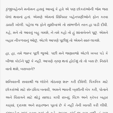
કુંજીબહેનને મનોમન હસવું આવ્યું કે હવે એ પણ છોકરાંઓની જેમ જરા
ઘેલાં થવાનાં હતાં. એમણે એમનાં સિનિયર બહેનપણીઓને ફોન કરવા
ડાયરી ખોલી. પહેલા જ ફોને સુશીબાએ તો સાંભળીને તરત હા પાડી દીધી.
કહે, મને તો આવવું બહુ ગમશે, ને તમે કહો તો હું શાંતાબેનને પૂછું. એમને
બહાર નીકળવાનું ઓછું, એટલે આપણે પૂછીશું તો એમને સારું લાગશે.
હા, હા, તમે જરૂર પૂછી જુઓ. પછી મને જણાવજો એટલે ખબર પડે કે
બીજા કોઈને પૂછું કે નહીં. આપણે ત્રણ થતાં હોઈશું તો તો બસ છે. નિરાંતે
વાતો થશે, બરાબરને?
શનિવારની સવારથી જ લૉરેને ગોઠવણ શરૂ કરી દીધેલી. પિકનિક માટે
છોકરાંઓ માટે સૅન્ડવિચ બનાવી, અમને ભાવતી બ્રાઉની બેક કરી, પોતાને
અને ચિરાગને માટે થોડું સાલાડ કાપી રાખ્યું, ચિઝ અને ક્રૅકર બહાર
કાઢ્યાં, દ્રાક્શ અને સફરજન પૂરતાં છે કે નહીં તેની ખાતરી કરી લીધી.