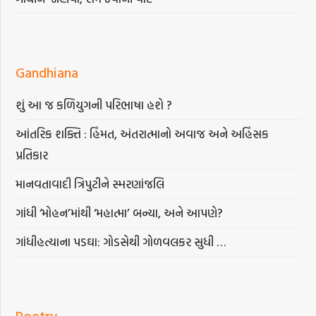
Gandhiana
શું આ જ કળિયુગની પરિભાષા હશે ?
આંતરિક શક્તિ : હિંમત, અંતરાત્માનો અવાજ અને અહિંસક
પ્રતિકાર
માનવતાવાદી ત્રિપુટીને સ્મરણાંજલિ
ગાંધી ‘મોહન’માંથી ‘મહાત્મા’ બન્યા, અને આપણે?
ગાંધીહત્યાના પડઘા: ગોડસેથી ગોળવલકર સુધી …
Poetry