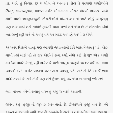
હા. ભઈ. હું વિચારું છું કે શોખ ને આવડત હોય તે પ્રમાણે માશીઓને
ચિત્ર, ભરત-ગૂંથણ, ભજન વગેરે શીખવાડવા ટીચર ગોઠવી શકાય. સામે
કોઈ માશી આજુબાજુની છોકરીઓને વાંચતાં-લખતાં અને થોડું અંગ્રેજી
પણ શીખવાડી શકે. બધાંને ફાયદો થાય. વળી મને એમ છે કે શાંતાબેન જેવાં
ત્યાં લાંબું રહી શકે તો આખું વર્ષ આ મદદ આપણે આપી શકીએ.
એ ખરું, ચિરાગે કહ્યું, પણ આપણે જવાબદારી વિષે ખાસ વિચારવું પડે. કોઈ
માશી ત્યાં માંદાં પડે તો શું? કોઈનાં સગાં કશો વાંધો કાઢે તો શું? એક માશી
વધારેમાં વધારે કેટલું રહી શકે? કે પછી અમુક જણને જ દર વર્ષે આ લાભ
આપવો છે? વગેરે બાબતો પર ધ્યાન આપવું પડે. તારે તો નિઃસ્વાર્થ ભાવે
મદદ કરવી છે. તારે કોઈ પણ રીતે હેરાન થવું પડે એમ ના બનવું જોઈએ.
ભઇ, તમારાં બંનેની સલાહ વગર હું કશું જ નથી કરવાની.
લૉરેન કહે, હજી તો જુલાઈ શરૂ થયો છે. શિયાળાને હજી વાર છે. એ
દરમ્યાન આપણે બધી જરૂરી બાબતોની ચર્ચા કરતાં રહીશું. પણ અમ્મા,