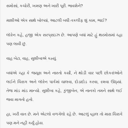
સમોસાં, કચોરી, ખમણ અને ખારી પૂરી. ભાવશેને?
માશીઓ એક સાથે બોલ્યાં, આટલી બધી તકલીફ શું કામ, ભાઈ?
લૉરેન કહે, હજી એક સરપ્રાઇઝ છે. આપણે બધાં માટે હું થરમોસમાં ચ્હા
પણ લાવી છું.
વાહ બેટા, વાહ, સુશીબાએ કહ્યું.
બધાંએ ચ્હા કે જ્યૂસ અને નાસ્તો કર્યો, ને થોડી વાર પછી છોકરાંઓને
લઈને ચિરાગ અને લૉરેન પાર્કમાં ચાલવા, દોડાદોડ કરવા, રમવા ઊઠ્યાં.
તેજ માંડ માંડ માન્યો. સુશીબા કહે, કુંજીબેન, એ નાનકો તમને સાથે લઈ
જવા માગતો હતો.
હા, ખરી વાત છે. મને એટલો વળગેલો રહે છે. આટલું વ્હાલ તો મારા ચિરાગે
પણ મને નહીં કર્યું હોય.