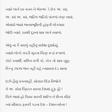
ત્યારે લાગે ઘર વતન ને ભેરુઅો છેક અાઘાં,
અાઘાં અાઘાં, જટિલ જટિયે પાંગળાં તંત્ર બાઘાં;
એમાંયે જ્યાં જનમભૂમિની હાંફતી લોકધારા
જોઉં ત્યારે, ઘરથી દૂરનાં ધામ લાગે રસાળાં.
એવું ના કૈં સઘળું તહીંનું સર્વથા દૂધધોયું,
ત્યાંયે લોકો ખરડી મૂકતા ચિત્ર રૂડાં રૂપાળાં.
કોઈ સ્વાર્થી, મલિન વળી કો, કોક તો સાવ બુઠ્ઠા;
કિન્તુ ઝાઝા જન તહીં વહે ન્યાયના દંડ સાચા
દાઝે હૈયું વતનમહીં, સોરાય ઊંડા વિજોગે
ને અાઘેરા બ્રિટન સરખા દેશમાં હૂંફ ઢૂંઢે !
ચિત્તે જ્યાં હો પિયર સરખી શાન્તિ ને શૈત્ય મીઠાં
ત્યાં સીમાડા ફસકી પડતા દેશ – દેશાન્તરોના !