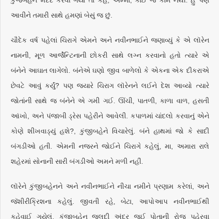
કુંજબહેન મદદ કરવા ગયાં તો કહે, અમ્મા, કાંઈ જ કામ નથી. હું પણ
આવીને તમારી સાથે હમણાં બેસું જ છું.
ચૌદેક વર્ષ પહેલાં ચિરાગે એમને અને નવીનભાઈને જણાવ્યું કે એ લૉરેન
નામની, મૂળ આર્જેન્ટિનાની છોકરી સાથે લગ્ન કરવાનો હતો ત્યારે એ
બંનેને આઘાત લાગેલો. બંનેએ ઘણો જીવ બાળેલો કે એકના એક દીકરાએ
છેવટે આવું કર્યું? પણ જ્યારે ચિરાગ લૉરેનને લઈને દેશ આવ્યો ત્યારે
જોતાંની સાથે જ બંનેને એ ગમી ગઈ. ઊંચી, પાતળી, કાળા વાળ, હસતી
આંખો, અને પંજાબી ડ્રેસ પહેરીને આવેલી. કપાળમાં ચાંદલો કરવાનું એને
કોણે શીખવાડ્યું હશે?, કુંજીબહેને વિચારેલું. બંને હાથમાં જો કે સાદી
બંગડીઓ હતી. એમની નજરને જોઈને ચિરાગે કહેલું, મા, અમારા રાલે
શહેરમાં સોનાની સારી બંગડીઓ અમને મળી નહીં.
લૉરેને કુંજીબહેનને અને નવીનભાઈને નીચા નમીને પ્રણામ કરેલાં, અને
જૅશીરીક્રિશના કહેલું. જીવતી રહે, બેટા, આપોઆપ નવીનભાઈથી
કહેવાઈ ગયેલું. કુંજીબહેન જલદી અંદર જઈ પોતાની રોજ પહેરવા