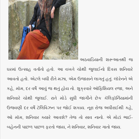
અઠવાડિયાની શરૂઆતથી જ
ઘરમાં ઉત્સાહ વર્તાતો હતો. આ વખતે ચોથી જુલાઈનો દિવસ શનિવારે
આવતો હતો. એટલે બધી રીતે મઝા, એમ ઉજાસને લાગતું હતું. લૉરેનને એ
કહે, મૉમ, દર વર્ષે આવું જ થતું હોય તો. શુક્રવારે ઑફિશિયલ રજા, અને
શનિવારે ચોથી જુલાઈ. રાતે મોડે સુધી જાગીને છેક કૅલિફૉર્નિયામાંની
ઉજવણી દર વર્ષે ટૅલિવિઝન પર જોઈ શકાય. નૂરા રોજ અધીરાઈથી કહે,
ઓ મૉમ, શનિવાર ક્યારે આવશે? તેજ તો સાવ નાનો. એ મોટાં ભાઈ-
બહેનની પાછળ પાછળ ફરતો જાય, ને શનિવાર, શનિવાર ગાતો જાય.