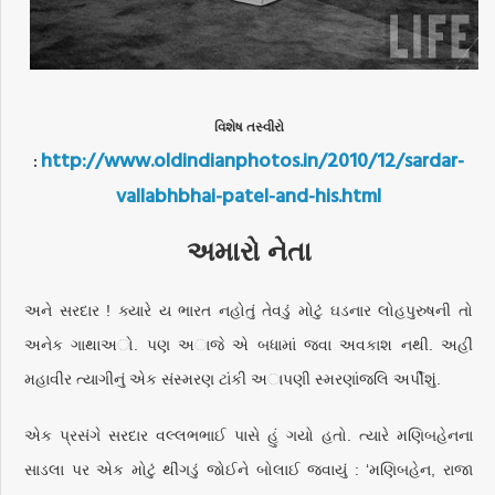
વિશેષ તસ્વીરો
http://www.oldindianphotos.in/2010/12/sardar-
:
vallabhbhai-patel-and-his.html
અમારો નેતા
અને સરદાર ! ક્યારે ય ભારત નહોતું તેવડું મોટું ઘડનાર લોહપુરુષની તો
અનેક ગાથાઅો. પણ અાજે એ બધામાં જવા અવકાશ નથી. અહીં
મહાવીર ત્યાગીનું એક સંસ્મરણ ટાંકી અાપણી સ્મરણાંજલિ અર્પીશું.
એક પ્રસંગે સરદાર વલ્લભભાઈ પાસે હું ગયો હતો. ત્યારે મણિબહેનના
સાડલા પર એક મોટું થીંગડું જોઈને બોલાઈ જવાયું : ‘મણિબહેન, રાજા