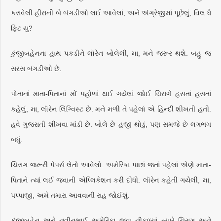
કરાવેલી હીરાની બે બંગડીઓ લઈ આવેલાં, અને અંગ્રેજીમાં પૂછેલું, વિલ ધે
ફિટ યુ?
કુંજીબહેનના હાથ પકડીને લૉરેન બોલેલી, મા, મને જરૂર થશે. બહુ જ
સરસ બંગડીઓ છે.
પોતાનાં માતા-પિતાનાં મોં પહોળાં થઈ ગયેલાં જોઈ ચિરાગે હસતાં હસતાં
કહેલું, મા, લૉરેન લિંગ્વિસ્ટ છે. મને મળી તે પહેલાં એ હિન્દી શીખતી હતી.
હવે ગુજરાતી શીખવા માંડી છે. બોલે છે હજી થોડું, પણ સમજે છે લગભગ
બધું.
ચિરાગ જરૂરી પેપર્સ લેતો આવેલો. અમેરિકા પાછાં જતાં પહેલાં એણે માતા-
પિતાને ત્યાં લઈ જવાની એપ્લિકેશન કરી દીધી. લૉરેન કહેતી ગયેલી, મા,
પપ્પાજી, અમે તમારા આવવાની રાહ જોઈશું.
કુંજીબહેન અને નવીનભાઈ અમેરિકા જવા નીકળ્યાં ત્યારે ચિરાગ અને