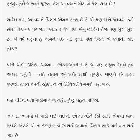
કુંજીબહેને લૉરેનને પૂછ્યું, કેમ આ વખતે મોટાં બે ઘેલાં થયાં છે?
લૉરેન કહે, આ વખતે ચિરાગે એમને કહ્યું છે કે એ પણ સાથે આવશે. ડૅડી
સાથે પિકનિક પર જવા ક્યારે મળે? પેલાં બેનું જોઈને તેજ પણ ખુશ ખુશ
છે. બે વર્ષ પહેલાં હું એમને લઈ ગઇ હતી, પણ તેજને એ ક્યાંથી યાદ
હોય?
પછી એણે ઊમેર્યું, અમ્મા – છોકરાંઓની સાથે એ પણ કુંજીબહેનને હવે
અમ્મા કહેતી – તમે તમારાં ઓળખીતાંમાંથી ત્રણેક જણને ઈન્વાઇટ
કરજો. તમને કંપની રહેશે. ને એ સિનિયર્સને ગમશે પણ ખરું.
પણ લૉરેન, બધાં ગાડીમાં માશે નહીં, કુંજીબહેન બોલ્યાં.
અમ્મા, આપણે બે ગાડી લઈ લઈશું. છોકરાંઓને ડૅડી સાથે એકલાં જવા
મળશે એટલે એ તો જાણે ગાંડાં જ થઈ જવાનાં. ચિરાગ સાથે મારે વાત થઈ
ગઈ છે.