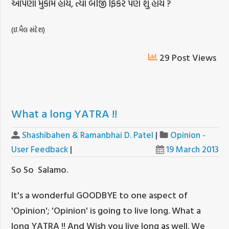
આપણો મુકામ હોય, ત્યાં બીજી ફિકર પણ શું હોય ?
(ઇ.મૈલ સંદેશ)
29 Post Views
What a long YATRA !!
Shashibahen & Ramanbhai D. Patel
|
Opinion -
User Feedback
|
19 March 2013
So So Salamo.
It's a wonderful GOODBYE to one aspect of
'Opinion'; 'Opinion' is going to live long. What a
long YATRA !! And Wish you live long as well. We