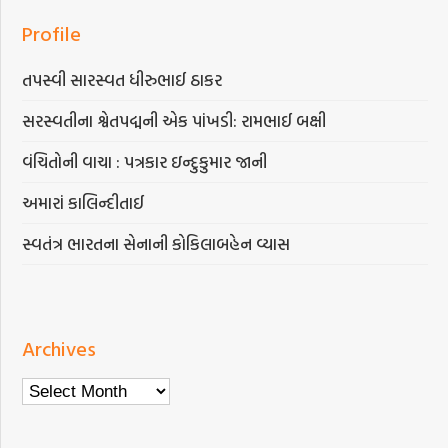
Profile
તપસ્વી સારસ્વત ધીરુભાઈ ઠાકર
સરસ્વતીના શ્વેતપદ્મની એક પાંખડી: રામભાઈ બક્ષી
વંચિતોની વાચા : પત્રકાર ઇન્દુકુમાર જાની
અમારાં કાલિન્દીતાઈ
સ્વતંત્ર ભારતના સેનાની કોકિલાબહેન વ્યાસ
Archives
Archives