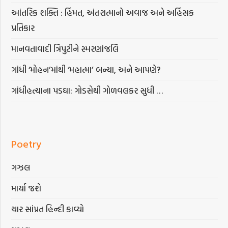
આંતરિક શક્તિ : હિંમત, અંતરાત્માનો અવાજ અને અહિંસક
પ્રતિકાર
માનવતાવાદી ત્રિપુટીને સ્મરણાંજલિ
ગાંધી ‘મોહન’માંથી ‘મહાત્મા’ બન્યા, અને આપણે?
ગાંધીહત્યાના પડઘા: ગોડસેથી ગોળવલકર સુધી …
Poetry
ગઝલ
માર્યા જશે
ચાર સાંપ્રત હિન્દી કાવ્યો