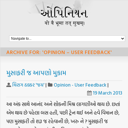
ARCHIVE FOR: 'OPINION – USER FEEDBACK'
મુસાફરી જ આપણો મુકામ
ચિરાગ ઠક્કર 'જય'
|
Opinion - User Feedback
|
19 March 2013
આ અંક સાથે આનંદ અને શોકની મિશ્ર લાગણીઓ થાય છે. છતાં
એમ થાય છે પહેલા બસ હતી, પછી ટ્રેન થઈ અને હવે વિમાન છે,
પણ મુસાફરી તો શરૂ જ રહેવાની છે, ખરુ ને ? મુસાફરી જ