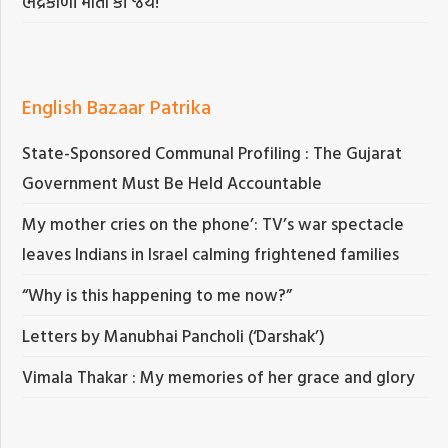
ભદ્રકાળી માતા કી જય!
English Bazaar Patrika
State-Sponsored Communal Profiling : The Gujarat
Government Must Be Held Accountable
My mother cries on the phone’: TV’s war spectacle
leaves Indians in Israel calming frightened families
“Why is this happening to me now?”
Letters by Manubhai Pancholi (‘Darshak’)
Vimala Thakar : My memories of her grace and glory