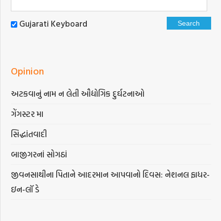
Gujarati Keyboard
Opinion
અટકવાનું નામ ન લેતી ઔદ્યોગિક દુર્ઘટનાઓ
ગેંગસ્ટર મા
સિદ્ધાંતવાદી
બાજીગરનાં સોગઠાં
જીવનસાથીના પિતાને આદરમાન આપવાનો દિવસ: નેશનલ ફાધર-
ઇન-લૉ ડે