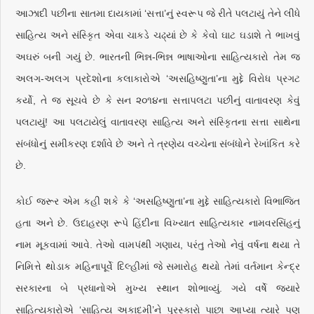
આઝાદી પછીના સાતમા દાયકામાં ‘સત્તા’નું સ્વરૂપ જે રીતે પલટાયું તેને લીધે
સાહિત્ય અને સંસ્કૃિત એવા ચાકડે ચઢ્યાં છે કે કેવો ઘાટ ઘડાશે તે ભાખવું
અઘરું બની ગયું છે. ભારતની ભિન્ન-ભિન્ન ભાષાઓના સાહિત્યકારો તેમ જ
અલગ-અલગ પ્રદેશોના કલાકારોએ ‘અસહિષ્ણુતા’ના મુદ્દે વિરોધ પ્રગટ
કર્યો, તે જ સૂચવે છે કે સન ૨૦૧૪ના સત્તાપલટા પછીનું વાતાવરણ કેવું
પલટાયું! આ પલટાયેલું વાતાવરણ સાહિત્ય અને સંસ્કૃિતના સત્તા સાથેના
સંબંધોનું સમીકરણ દર્શાવે છે અને તે ત્રણેય વચ્ચેના સંબંધોને રેખાંકિત કરે
છે.
કોઈ જરૂર એમ કહી શકે કે ‘અસહિષ્ણુતા’ના મુદ્દે સાહિત્યકારો વિભાજિત
હતા અને છે. ઉદાહરણ રૂપે હિંદીના વિખ્યાત સાહિત્યકાર નામવરસિંહનું
નામ મૂકવામાં આવે. તેઓ વામપંથી ગણાય, પરંતુ તેઓ નેવું વર્ષના થયા તે
નિમિત્તે થોડાક મહિનાપૂર્વે દિલ્હીમાં જે સમારોહ થયો તેમાં વર્તમાન કેન્દ્ર
સરકારના બે પ્રધાનોએ મુખ્ય સ્થાન શોભાવ્યું. ગયે વર્ષે જ્યારે
સાહિત્યકારોએ ‘સાહિત્ય અકાદમી’ને પુરસ્કારો પાછા આપ્યા ત્યારે પણ