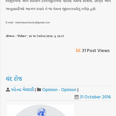
નિર્મૂલનનો અને સરવાળે દલિતમુક્તિનો વારસો તેમનાં સંતાનો, મિત્રો અને
અનુયાયીઓ આગળ ધપાવે તે જ તેમના જીવનકાર્યનું તર્પણ હશે.
E-mail : maheriyachandu@gmail.com
સૌજન્ય : “નિરીક્ષક”, 16 અૉક્ટોબર 2016; પૃ. 16-17
31 Post Views
ચંદ રોજ
મહેન્દ્ર મેઘાણી
|
Opinion - Opinion
|
31 October 2016