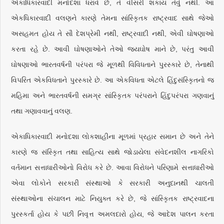
એકાધિકારવાદી મનોદશા ધરાવે છે, તે વીસરી શકાય તેવું નથી. આ
એકધિકારવાદી વલણને કારણે તેમના સાંસ્કૃિતક રાષ્ટ્રવાદ સાથે જેઓ
અસહમત હોય તે સૌ દેશપ્રેમી નથી, રાષ્ટ્રવાદી નથી, એવી ઘોષણાઓ
કરતા રહે છે. આવી ઘોષણાઓને તેઓ જયઘોષ માને છે, પરંતુ આવી
ઘોષણાઓ ભારતવર્ષની પરંપરા જે મૂળથી વિવિધતાને પુરસ્કારે છે, તેનાથી
વિપરિત એકવિધતાને પુરસ્કારે છે. આ એકવિધતા એટલે હિંદુસંસ્કૃિતનો જ
મહિમા અને ભારતવર્ષની સમગ્ર સાંસ્કૃિતક પરંપરાને હિંદુપરંપરા ગણવાનું
તથા ગણાવવાનું વલણ.
એકાધિકારવાદી મનોદશા લોકશાહીના મૂળમાં પ્રહાર સમાન છે અને તેને
કારણે જ સંસ્કૃિત તથા સાહિત્ય સાથે જોડાયેલા સંવેદનશીલ નાગરિકો
વર્તમાન સત્તાધારીઓનો વિરોધ કરે છે. આવા વિરોધને પરિણામે સત્તાધારીઓ
એવા લોકોને સરકારી સંસ્થાઓ કે સરકારી અનુદાનથી ચાલતી
સંસ્થાઓના સંચાલન માટે નિયુક્ત કરે છે, જે સાંસ્કૃિતક રાષ્ટ્રવાદના
પુરસ્કર્તા હોય કે પછી નિવૃત્ત અમલદારો હોય, જે આદેશ પાલન કરતા