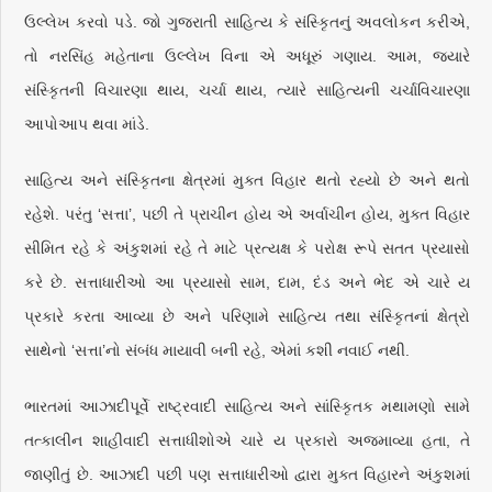
ઉલ્લેખ કરવો પડે. જો ગુજરાતી સાહિત્ય કે સંસ્કૃિતનું અવલોકન કરીએ,
તો નરસિંહ મહેતાના ઉલ્લેખ વિના એ અધૂરું ગણાય. આમ, જ્યારે
સંસ્કૃિતની વિચારણા થાય, ચર્ચા થાય, ત્યારે સાહિત્યની ચર્ચાવિચારણા
આપોઆપ થવા માંડે.
સાહિત્ય અને સંસ્કૃિતના ક્ષેત્રમાં મુક્ત વિહાર થતો રહ્યો છે અને થતો
રહેશે. પરંતુ ‘સત્તા’, પછી તે પ્રાચીન હોય એ અર્વાચીન હોય, મુક્ત વિહાર
સીમિત રહે કે અંકુશમાં રહે તે માટે પ્રત્યક્ષ કે પરોક્ષ રૂપે સતત પ્રયાસો
કરે છે. સત્તાધારીઓ આ પ્રયાસો સામ, દામ, દંડ અને ભેદ એ ચારે ય
પ્રકારે કરતા આવ્યા છે અને પરિણામે સાહિત્ય તથા સંસ્કૃિતનાં ક્ષેત્રો
સાથેનો ‘સત્તા’નો સંબંધ માયાવી બની રહે, એમાં કશી નવાઈ નથી.
ભારતમાં આઝાદીપૂર્વે રાષ્ટ્રવાદી સાહિત્ય અને સાંસ્કૃિતક મથામણો સામે
તત્કાલીન શાહીવાદી સત્તાધીશોએ ચારે ય પ્રકારો અજમાવ્યા હતા, તે
જાણીતું છે. આઝાદી પછી પણ સત્તાધારીઓ દ્વારા મુક્ત વિહારને અંકુશમાં