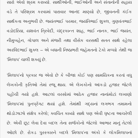
સારો એવો શ્રમ કરાવ્યો. સાથીઓની, ભાઈઓની અને સંતાનોની સહાય
વડે તે પરિશ્રમ કરવામાં પારાવાર આનંદ માણ્યો છે, જીવનની કંઈક
સાર્થકતા અનુભવી છે. જયંતભાઈ પરમાર, જયંતિભાઈ શુક્લ, ગુણવંતભાઈ
વડોદરિયા, યશવંત ત્રિવેદી, ચંદ્રકાન્ત શાહ, ભાઈ નાનક, ભાઈ જયંત,
નીમુબહેન, ગોપાલ અને મંજરી તથા વીસેક વરસથી સતત સાથે રહેલા
અરવિંદભાઈ શુક્લ – એ બધાની નિષ્ઠાભરી જહેમતનો ટેકો મળ્યો તેથી જ
‘મિલાપ’ ચાલી શક્યું છે.
‘મિલાપ’નો પ્રકાર જ એવો છે કે બીજા કોઈ પણ સામયિકના કરતાં વધુ
લેખકોની કૃતિઓ તેમાં રજૂ થાય. એ લેખકોનો આંકડો હજાર જેટલે
પહોંચી ગયો હશે. આટલાં વરસોમાં આઠેક હજાર નાનાંમોટાં લખાણો
‘મિલાપ’માં પુનર્પ્રગટ થયાં હશે. તેમાંથી ગદ્યનાં લગભગ તમામનો
થોડોઝાઝો સંક્ષેપ કરેલો; ક્વચિત કાવ્યો સાથે પણ એવી ધૃષ્ટતા આચરેલી
છે. એવી છૂટ લેવા દેવા બદલ તેના સર્જકોનો જેટલો આભાર માનું તેટલો
ઓછો છે. રોકડ પુરસ્કારને બદલે ‘મિલાપ’ના અંકો કે લોકમિલાપનાં