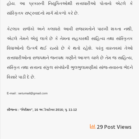
હોય. આ પ્રકારની નિયુક્તિઓથી સત્તાધારીઓ પોતાનો એટલે કે
સાંસ્કૃિતક રાષ્ટ્રવાદનો માર્ગ મોકળો કરે છે.
કેટલાક સર્જકો અને કલાધરો આવી રાજરમતોને પારખી શકતા નથી,
એટલે તેમને એવું લાગે છે કે તેમના સહકારથી સાહિત્ય તથા સાંસ્કૃિતક
વિધાઓનો ઉત્કર્ષ થઈ રહ્યો છે કે થતો રહેશે. પરંતુ વાસ્તવમાં તેઓ
સત્તાધારીઓના રાજપથને જનપથ ગણીને આગળ ચાલે છે તેમ જ સાહિત્ય,
સંસ્કૃિત તથા સત્તાના સંકુલ સંબંધોની ભુલભુલામણીમાં સાંજ-સવારના ભેદને
વિસારે પાડી દે છે.
E-mail : setumail@gmail.com
સૌજન્ય : “નિરીક્ષક”, 16 અૉક્ટોબર 2016; પૃ. 11-12
29 Post Views