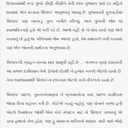
ઉપવનમાંથી રૂડાં પુષ્પો વીણી વીણીને તેની છાબ ગુજરાત પાસે દર મહિને
ધરવામાં એક ધન્યતા ‘મિલાપ’ અનુભવતું આવ્યું છે. ગુજરાતની ફૂલવાડીમાં
‘મિલાપ’ પણ નાનકડું પુષ્પ બનીને ખીલ્યું, અને પુષ્પની જેમ જ
સ્વાભાવિકપણે હવે એ ખરી પડે છે. આજે નહીં તો બે-પાંચ વરસે પણ એને
ખરવાનું તો હતું જ. ખીલવામાં જેમ આનંદ હતો, તેમ યથાકાળે ખરી પડવામાં
પણ એક જાતની સાર્થકતા અનુભવાય છે.
‘મિલાપ’ની ગ્રાહક-સંખ્યા સાવ મામૂલી રહી છે … લગભગ ત્રણ દાયકાની
આ મજલ દરમિયાન તેનો ફેલાવો દોઢથી બે હજાર નકલો જેટલો રહ્યો છે.
તેના લવાજમમાંથી ‘મિલાપ’ના છાપકામ જેટલો ખર્ચ નીકળતો રહ્યો છે.
‘મિલાપ’ પાછળ, પુસ્તકવેચાણના ને પ્રકાશનોના કામ પાછળ રાતદિવસ
જોયા વિના મહેનત કરી છે. કોઈએ કહ્યું નહોતું, પણ પોતાને ગરજ હતી
એટલે ઉમાશંકર જોશી જેવા કોઈ સંપાદક માટે તો ‘મિલાપ’ ચલાવવું એ
ડાબા હાથનો ખેલ હોય. પણ હું સામાન્ય શક્તિનો માણસ. મારી પાસે એણે