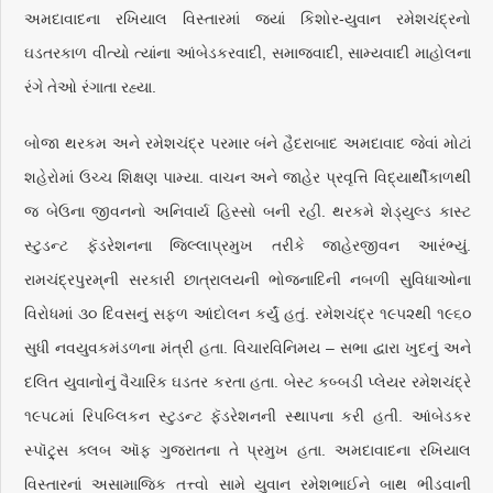
અમદાવાદના રખિયાલ વિસ્તારમાં જ્યાં કિશોર-યુવાન રમેશચંદ્રનો
ઘડતરકાળ વીત્યો ત્યાંના આંબેડકરવાદી, સમાજવાદી, સામ્યવાદી માહોલના
રંગે તેઓ રંગાતા રહ્યા.
બોજા થરકમ અને રમેશચંદ્ર પરમાર બંને હૈદરાબાદ અમદાવાદ જેવાં મોટાં
શહેરોમાં ઉચ્ચ શિક્ષણ પામ્યા. વાચન અને જાહેર પ્રવૃત્તિ વિદ્યાર્થીકાળથી
જ બેઉના જીવનનો અનિવાર્ય હિસ્સો બની રહી. થરકમે શેડ્યુલ્ડ કાસ્ટ
સ્ટુડન્ટ ફૅડરેશનના જિલ્લાપ્રમુખ તરીકે જાહેરજીવન આરંભ્યું.
રામચંદ્રપુરમ્‌ની સરકારી છાત્રાલયની ભોજનાદિની નબળી સુવિધાઓના
વિરોધમાં ૩૦ દિવસનું સફળ આંદોલન કર્યું હતું. રમેશચંદ્ર ૧૯૫૨થી ૧૯૬૦
સુધી નવયુવકમંડળના મંત્રી હતા. વિચારવિનિમય – સભા દ્વારા ખુદનું અને
દલિત યુવાનોનું વૈચારિક ઘડતર કરતા હતા. બેસ્ટ કબ્બડી પ્લેયર રમેશચંદ્રે
૧૯૫૮માં રિપબ્લિકન સ્ટુડન્ટ ફૅડરેશનની સ્થાપના કરી હતી. આંબેડકર
સ્પૉટ્ર્સ ક્લબ ઑફ ગુજરાતના તે પ્રમુખ હતા. અમદાવાદના રખિયાલ
વિસ્તારનાં અસામાજિક તત્ત્વો સામે યુવાન રમેશભાઈને બાથ ભીડવાની