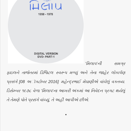
‘મિલાપ’ની સમગ્ર
ફાઇલને તાજેતરમાં ડિજિટલ સ્વરૂપ મળ્યું અને તેના જાહેર લોકાર્પણ
પ્રસંગે [08 અૉક્ટોબર 2016] મહેન્દ્રભાઈ મેઘાણીએ વાંચેલું વક્તવ્ય.
ડિસેમ્બર ૧૯૭૮ વેળા ‘મિલાપ’ના આખરી અંકમાં આ નિવેદન પ્રગટ થયેલું
તે તેમણે પોતે પ્રસંગે વાંચ્યું, તે અહીં આપીએ છીએ.
•