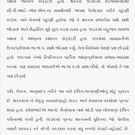
પક્ષના જનરલ સેક્રેટરી હતા. થરકમ ૧૯૭૮માં નિઝામાબાદથી
સી.પી.આઈ.-એમ.એલ.ના સમર્થનથી અપક્ષ ઉમેદવાર તરીકે ચૂંટણી
લડેલા. બંને નેતાઓ ચૂંટણી હારેલા. જો કે થરકમ રાજકીય પક્ષો સાથે
જોડાતાં અને સૈદ્ધાંતિક મુદ્દે છૂટા પડતા રહ્યા હતા. ૧૯૮૯માં બહુજન સમાજ
પક્ષના તે આંધ્રના સ્થાપક સેક્રેટરી હતા. ૧૯૯૪માં માયાવતીએ
ઉત્તરપ્રદેશમાં ભા.જ.પ. સાથે જોડાણ કર્યું, તેના વિરોધમાં તેમણે પક્ષ છોડ્યો
હતો. ૧૯૯૫માં તેઓ રિપબ્લિકન પાર્ટીના આંધ્રપ્રદેશના રાજ્ય-અધ્યક્ષ
બન્યા. પણ રામદાસ આઠવલેએ ભા.જ.પ.નો સાથ લીધો, તો એમણે તે પક્ષ
પણ છોડ્યો.
કવિ, લેખક, અનુવાદક તરીકે આ બંને દલિત-અગ્રણીઓનું મોટું પ્રદાન
છે. થરકમના બે તેલુગુ કાવ્યસંગ્રહો ૧૯૮૬ અને ૨૦૦૦ના વરસોમાં પ્રગટ
થયા હતા. રમેશભાઈએ આનંદ મૈત્રેયના નામે થોડી પણ નોંધપાત્ર દલિત
કવિતાઓ લખી હતી. ૧૯૭૯માં પ્રગટ થરકમની પુસ્તિકા ‘જો પોલીસ
તમારી ધરપકડ કરે તો’ની ૫૦,૦૦૦ કરતાં વધુ નકલો વેચાઈ-વહેંચાઈ છે.