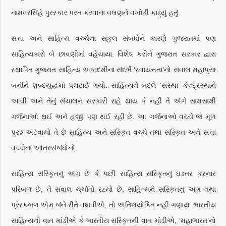
નામવરસિંહે પુરસ્કાર પરત કરવાના વલણને વખોડી કાઢ્યું હતું.
સત્તા અને સાહિત્ય વચ્ચેના સંકુલ સંબંધોને કારણે ગુજરાતમાં પણ
સાહિત્યકારો બે છાવણીમાં વહેંચાયા. વિશેષ કરીને ગુજરાત સરકાર દ્વારા
સ્થાપિત ગુજરાત સાહિત્ય અકાદમીના સંદર્ભે ‘સ્વાયત્તતા’નો સવાલ મહાપ્રશ્ન
બનીને શબ્દયુદ્ધમાં પલટાઈ ગયો. સાહિત્યને બદલે ‘સંસ્થા’ કેન્દ્રસ્થાને
આવી અને તેનું સંચાલન સરકારી રાહે થાય કે નહીં તે અંગે સામસામી
ગર્જનાઓ થઈ અને હજી પણ થઈ રહી છે. આ ગર્જનાઓ વચ્ચે જે મૂળ
પ્રશ્ન અટવાયો તે છે સાહિત્ય અને સંસ્કૃિત વચ્ચે તથા સંસ્કૃિત અને સત્તા
વચ્ચેના આંતરસંબંધોનો.
સાહિત્ય સંસ્કૃિતનું અંગ છે કે પછી સાહિત્ય સંસ્કૃિતનું ઘડતર કરનાર
પરિબળ છે, તે સવાલ ચર્ચાતો રહ્યો છે. સાહિત્યને સંસ્કૃિતનું અંગ તથા
પ્રેરકબળ એમ બંને રીતે વધાવીએ, તો અતિશયોક્તિ નહીં ગણાય. ભારતીય
સાહિત્યની વાત માંડીએ કે ભારતીય સંસ્કૃિતની વાત માંડીએ, ‘મહાભારત’નો