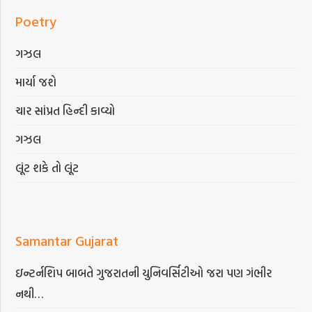
Poetry
ગઝલ
માર્યા જશે
ચાર સાંપ્રત હિન્દી કાવ્યો
ગઝલ
લૂંટ શકે તો લૂંટ
Samantar Gujarat
ઇન્ટર્નશિપ બાબતે ગુજરાતની યુનિવર્સિટીઓ જરા પણ ગંભીર
નથી…