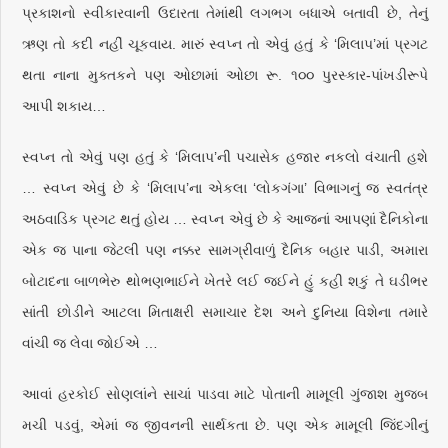
પ્રકાશનો સ્વીકારવાની ઉદારતા તેમાંથી લગભગ બધાએ બતાવી છે, તેનું
ઋણ તો કદી નહીં ચૂકવાય. મારું સ્વપ્ન તો એવું હતું કે ‘મિલાપ’માં પ્રગટ
થતા નાના મુક્તકને પણ ઓછામાં ઓછા રૂ. ૧૦૦ પુરસ્કાર-પાંખડીરૂપે
આપી શકાય…
સ્વપ્ન તો એવું પણ હતું કે ‘મિલાપ’ની પચાસેક હજાર નકલો વંચાતી હશે
… સ્વપ્ન એવું છે કે ‘મિલાપ’ના એકલા ‘લોકગંગા’ વિભાગનું જ સ્વતંત્ર
અઠવાડિક પ્રગટ થતું હોય … સ્વપ્ન એવું છે કે આજનાં આપણાં દૈનિકોના
એક જ પાના જેટલી પણ નક્કર સામગ્રીવાળું દૈનિક બહાર પાડી, અમારા
બોટાદના બાળભેરુ થોભણભાઈને ખેતરે લઈ જઈને હું કહી શકું તે ઘડીભર
સાંતી છોડીને આટલા મિતાક્ષરી સમાચાર દેશ અને દુનિયા વિશેના તમારે
વાંચી જ લેવા જોઈએ …
આવાં હરકોઈ સોણલાંને સાચાં પાડવા માટે પોતાની મામૂલી ગુંજાશ મુજબ
મચી પડવું, એમાં જ જીવનની સાર્થકતા છે. પણ એક મામૂલી જિંદગીનું