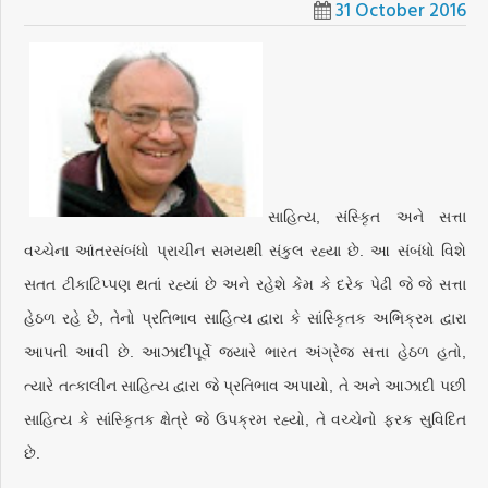
31 October 2016
સાહિત્ય, સંસ્કૃિત અને સત્તા
વચ્ચેના આંતરસંબંધો પ્રાચીન સમયથી સંકુલ રહ્યા છે. આ સંબંધો વિશે
સતત ટીકાટિપ્પણ થતાં રહ્યાં છે અને રહેશે કેમ કે દરેક પેઢી જે જે સત્તા
હેઠળ રહે છે, તેનો પ્રતિભાવ સાહિત્ય દ્વારા કે સાંસ્કૃિતક અભિક્રમ દ્વારા
આપતી આવી છે. આઝાદીપૂર્વે જ્યારે ભારત અંગ્રેજ સત્તા હેઠળ હતો,
ત્યારે તત્કાલીન સાહિત્ય દ્વારા જે પ્રતિભાવ અપાયો, તે અને આઝાદી પછી
સાહિત્ય કે સાંસ્કૃિતક ક્ષેત્રે જે ઉપક્રમ રહ્યો, તે વચ્ચેનો ફરક સુવિદિત
છે.