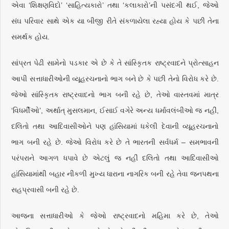
એવા ‘શિક્ષણવિદો’ ‘સાહિત્યકારો’ તથા ‘કલાકારો’ની પસંદગી થઈ, જેઓ
સંઘ પરિવાર સાથે એક યા બીજી રીતે સંકળાયેલા રહ્યા હોય કે પછી તેના
સમર્થક હોય.
સાંપ્રત પેઢી સામેનો પડકાર એ છે કે તે સાંસ્કૃિતક રાષ્ટ્રવાદને પ્રોત્સાહન
આપી સત્તાધારીઓની વ્યૂહરચનાનો ભાગ બને છે કે પછી તેનો વિરોધ કરે છે.
જેઓ સાંસ્કૃિતક રાષ્ટ્રવાદનો ભાગ બની રહે છે, તેઓ વાસ્તવમાં માત્ર
‘વિધર્મીઓ’, અર્થાત્ મુસલમાન, ઈસાઈ વગેરે અન્ય ધર્માવલંબીઓ જ નહીં,
દલિતો તથા આદિવાસીઓને પણ હાંસિયામાં ધકેલી દેવાની વ્યૂહરચનાનો
ભાગ બની રહે છે. જેઓ વિરોધ કરે છે તે ભારતની સર્વધર્મ – સમભાવની
પરંપરાને આગળ ધપાવે છે એટલું જ નહીં દલિતો તથા આદિવાસીઓ
હાંસિયામાંથી બહાર નીકળી મુખ્ય ધારાના નાગરિક બની રહે તેવા જનપથના
સહપ્રવાસી બની રહે છે.
આજના સત્તાધારીઓ કે જેઓ રાષ્ટ્રવાદનો મહિમા કરે છે, તેઓ