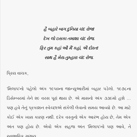
હૈ બહારે બાગ દુનિયા ચંદ રોજ!
દેખ લો ઇસકા તમાશા ચંદ રોજ.
ફિર તુમ કહાં ઔ મૈં કહાં, ઐ દોસ્ત!
સાથ હૈ મેરા-તુમ્હારા ચંદ રોજ.
પ્રિય વાચક,
‘મિલાપ’નો પહેલો અંક ૧૯૫૦ના જાન્યુઆરીમાં બહાર પડેલો. ૧૯૭૮ના
ડિસેમ્બરમાં તેને ૨૯ વરસ પૂરાં થાય છે. એ માસનો અંક ૩૩૯મો હશે …
પણ હવે તેનું પ્રકાશન સ્વેચ્છાએ સંકેલી લેવાનો સમય આવ્યો છે. આ માટે
કોઈ એક ખાસ કારણ નથી. દરેક વસ્તુનો એક આરંભ હોય છે, તેમ એક
અંત પણ હોય છે. એવો એક સહજ અંત ‘મિલાપ’નો પણ આવે, તે
સ્વાભાવિક ગણાય.