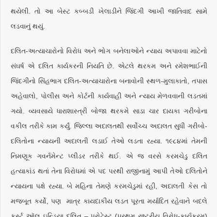
થયેલી. તો આ બેસ્ટ કબ્બડી ખેલાડીને જિંદગી આખી જાતિવાદ સામે
લડવાનું થયું.
દલિત-અત્યાચારોનો વિરોધ અને ભોગ બનેલાઓને ન્યાય અપાવવા માટેનો
સંઘર્ષ એ દલિત કાર્યકરની નિયતિ છે. એટલે થરકમ અને રમેશભાઈની
જિંદગીનો સિંહભાગ દલિત-અત્યાચારોના બનાવોની સ્થળ-મુલાકાતો, તપાસ
અહેવાલો, પોલીસ અને કોર્ટની કાર્યવાહી અને ન્યાય મેળવવાની લડતમાં
ગયો. વ્યવસાયે ધારાશાસ્ત્રી બોજા થરકમે સાડા ચાર દાયકા ગરીબોના
વકીલ તરીકે કામ કર્યું. જિલ્લા અદાલતથી સર્વોચ્ચ અદાલત સુધી ગરીબો-
દલિતોના ન્યાયની અદાલતી લડાઈ તેઓ લડતા રહ્યા. ૧૯૮૪માં તેમની
નિમણૂક ગવર્નમેન્ટ પ્લીડર તરીકે થઈ. એ જ વરસે કરમચેડુ દલિત
હત્યાકાંડ થતાં તેના વિરોધમાં એ પદ પરથી રાજીનામું આપી તેઓ દલિતોને
ન્યાયના પક્ષે રહ્યા. બે મહિના તેમણે કરમચેડુમાં રહી, અદાલતી કેસ તો
મજબૂત કર્યો, પણ માત્ર કાયદાકીય લડત પૂરતા મર્યાદિત રહેવાને બદલે
ફર્સ્ટ ઑલ ઇન્ડિયા દલિત – પ્રોટેસ્ટ (પ્રથમ રાષ્ટ્રીય વિરોધ-કાર્યક્રમ)