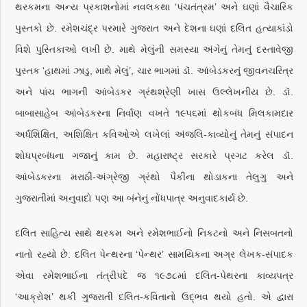
થરકમના અન્ય પ્રકાશનોમાં નવલકથા ‘પંચતંત્રમ’ અને ઘણાં વૈચારિક
પુસ્તકો છે. રમેશચંદ્ર પરમારે ગુજરાત અને દેશના ઘણાં દલિત હત્યાકાંડો
વિશે પુસ્તિકાઓ લખી છે. માથે મેલુંની સમસ્યા અંગેનું તેમનું દસ્તાવેજી
પુસ્તક ‘હાથમાં ઝાડુ, માથે મેલું’, ચાર ભાગમાં ડૉ. આંબેડકરનું જીવનચરિત્ર
અને પાંચ ભાગની આંબેડકર ગ્રંથશ્રેણી ખાસ ઉલ્લેખનીય છે. ડૉ.
બાબાસાહેબ આંબેડકરના નિર્વાણ વખતે ૧૯૫૬માં થોકબંધ મિલકામદાર
અર્ધશિક્ષિત, અશિક્ષિત કવિઓએ લખેલાં અંજલિ-કાવ્યોનું તેમનું સંપાદન
શોધપ્રબંધના ગજાનું કામ છે. મહારાષ્ટ્ર સરકારે પ્રગટ કરેલ ડૉ.
આંબેડકરના મરાઠી-અંગ્રેજી ગ્રંથો પૈકીના થોડાકના તેલુગુ અને
ગુજરાતીમાં અનુવાદો પણ આ બંનેનું નોંધપાત્ર અનુવાદકાર્ય છે.
દલિત સાહિત્ય સાથે થરકમ અને રમેશભાઈનો નિકટનો અને નિસબતનો
નાતો રહ્યો છે. દલિત પેન્થરના ‘પેન્થર’ સામયિકના અગ્ર લેખક-સંપાદક
એવા રમેશભાઈના તંત્રીપદે જ ૧૯૭૮માં દલિત-પેથરના કાવ્યપત્ર
‘આક્રોશ’ થકી ગુજરાતી દલિત-કવિતાનો ઉદ્ભવ થયો હતો. એ દ્વારા