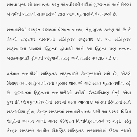
રાખવા પ્રયાસો થતાં રહ્યા પરંતુ એકવીસમી સદીમાં ગુજરાતમાં અને છેલ્લાં
બે વર્ષથી ભારતમાં સત્તાધારીઓ દ્વારા આવા પ્રયાસોને વેગ મળ્યો છે.
સત્તાધારીઓ સાંપ્રત સમયમાં વેગવંતા બન્યા, તેનું મુખ્ય કારણ એ છે કે
તેમનો રાષ્ટ્રવાદ વાસ્તવમાં સાંસ્કૃિતક રાષ્ટ્રવાદ છે. આ સાંસ્કૃિતક
રાષ્ટ્રવાદના પાયામાં ‘હિંદુત્વ’ હોવાથી અને આ હિંદુત્વ પણ તત્ત્વતઃ
બ્રાહ્મણવાદી હોવાથી અંકુશની તરાહ અને તાસીર પલટાઈ ગઈ છે.
વર્તમાન સત્તાધીશો સાંસ્કૃિતક રાષ્ટ્રવાદને કેન્દ્રસ્થાને રાખે છે, એટલે
શિક્ષણ તથા સાહિત્યમાં તેનો પ્રસાર થાય એ માટે સતત પ્રયત્નશીલ રહે
છે. ગુજરાતમાં હિંદુત્વના સત્તાધારીઓ વર્ષોથી ઉચ્ચશિક્ષણ ક્ષેત્રે એવા
કુલપતિ / ઉપકુલપતિઓની પસંદગી કરતા આવ્યા છે જે સંઘપરિવારની સાથે
સંકળાયેલા હોય, કેન્દ્ર સરકારમાં સત્તાધારી બન્યા પછી આ પરંપરા વિવિધ
ક્ષેત્રોમાં આગળ ચાલી. માત્ર કેન્દ્રિય વિશ્વવિદ્યાલયને જ નહીં, પરંતુ
કેન્દ્ર સરકારને આધીન શૈક્ષણિક-સાંસ્કૃિતક સંસ્થાઓમાં ઉચ્ચ સ્થાને