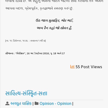
લંબાતા રહ્યા છે. એ સહુનું એમની જરીક જેટલી સેવા કરવાની તક અમને
આપવા બદલ, પ્રેમપૂર્વક, કૃતજ્ઞભાવે સ્મરણ કરું છું.
ઉઠ જાગ મુસાફિર, ભોર ભઈ,
અબ રૈન કહાં જો સોવત હૈ.
[તા. ૧૬ ડિસેમ્બર, ૧૯૭૮ : સવારના ૧ થી ૪]
સૌજન્ય : “નિરીક્ષક”, 16 અૉક્ટોબર 2016; પૃ. 18 અને 17
55 Post Views
સાહિત્ય-સંસ્કૃિત-સત્તા
અચ્યુત યાજ્ઞિક
|
Opinion - Opinion
|