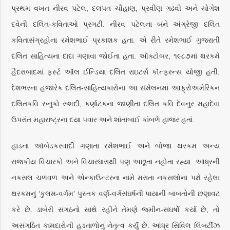
પ્રથમ વખત નીરવ પટેલ, દલપત ચૌહાણ, પ્રવીણ ગઢવી અને યોગેશ
દવેની દલિત-કવિતાઓ પ્રગટી. નીરવ પટેલના બંને અંગ્રેજી દલિત
કવિતાસંગ્રહોના રમેશભાઈ પ્રકાશક હતા. એ રીતે રમેશભાઈ ગુજરાતી
દલિત સાહિત્યના દાદા ગણાવા જોઈતા હતા. ઑક્ટોબર, ૧૯૮૭માં થરકમે
હૈદરાબાદમાં ફર્સ્ટ ઑલ ઈન્ડિયા દલિત રાઇટર્સ કૉન્ફરન્સ યોજી હતી.
દેશભરના હજારેક દલિત-સાહિત્યકારોના આ સંમેલનમાં આફ્રોઅમેરિકન
દલિતકવિ રુનુકો રુશદી, કર્ણાટકના જાણીતા દલિત કવિ દેવનુર મહાદેવા
ઉપરાંત મહારાષ્ટ્રના દયા પવાર અને શાંતાબાઈ કાંબળે હાજર હતાં.
હાડના આંબેડકરવાદી ગણાતા રમેશભાઈ અને બોજા થરકમ અન્ય
રાજકીય વિચારકો અને વિચારધારાથી પણ અછૂતા નહોતા રહ્યા. આંધ્રની
નકસલ ચળવળ અને એન્કાઉન્ટરના નામે મરાતા નકસલોના પક્ષે રહેલા
થરકમનું ‘કુલમ-વર્ગમ’ પુસ્તક વર્ણ-વર્ગસંઘર્ષની પાયાની બાબતોની છણાવટ
કરે છે. ડાબેરી સંગઠનો સાથે રહીને તેમણે જમીન-સંઘર્ષો કર્યા છે, તો
અસંગઠિત કામદારોની હડતાળોનું નેતૃત્વ કર્યું છે. આંધ્ર સિવિલ લિબર્ટીઝ