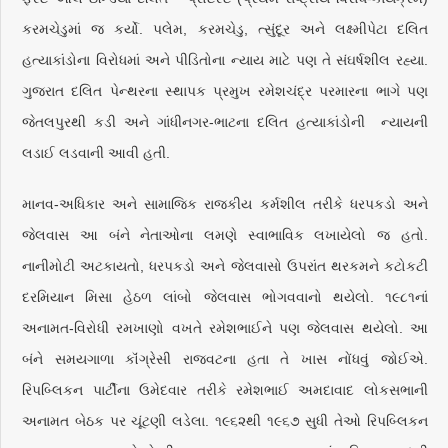
કરમચેડુમાં જ કર્યો. પલેમ, કરમચેડુ, ત્સુંદૂર અને લક્ષ્મીપેટા દલિત
હત્યાકાંડોના વિરોધમાં અને પીડિતોના ન્યાય માટે પણ તે સંઘર્ષશીલ રહ્યા.
ગુજરાત દલિત પેન્થરના સ્થાપક પ્રમુખ રમેશચંદ્ર પરમારના ભાગે પણ
જેતલપુરથી કડી અને ગાંધીનગર-ભાટના દલિત હત્યાકાંડોની ન્યાયની
લડાઈ લડવાની આવી હતી.
માનવ-અધિકાર અને સામાજિક રાજકીય કર્મશીલ તરીકે ધરપકડો અને
જેલવાસ આ બંને નેતાઓના લમણે સ્વાભાવિક લખાયેલો જ હતો.
નાનીમોટી અટકાયતો, ધરપકડો અને જેલવાસો ઉપરાંત થરકમને કટોકટી
દરમિયાન મિસા હેઠળ લાંબો જેલવાસ ભોગવવાનો થયેલો. ૧૯૮૧નાં
અનામત-વિરોધી રમખાણો વખતે રમેશભાઈને પણ જેલવાસ થયેલો. આ
બંને સમયગાળા કૉંગ્રેસી રાજવટના હતા તે ખાસ નોંધવું જોઈએ.
રિપબ્લિકન પાર્ટીના ઉમેદવાર તરીકે રમેશભાઈ અમદાવાદ લોકસભાની
અનામત બેઠક પર ચૂંટણી લડેલા. ૧૯૬૨થી ૧૯૬૭ સુધી તેઓ રિપબ્લિકન