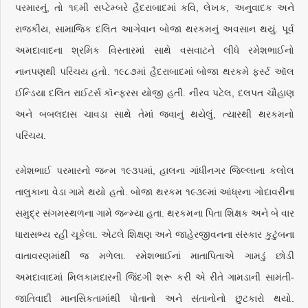
પરમારનું, તો ૧૬મી સપ્ટેમ્બરે હૈદરાબાદમાં કવિ, લેખક, અનુવાદક અને
રાજકીય, સામાજિક દલિત આગેવાન બોજા થરકમનું અવસાન થયું. પૂર્વ
અમદાવાદના શ્રમિક વિસ્તારમાં સાથે વસવાટને લીધે રમેશભાઈનો
નાનપણથી પરિચય હતો. ૧૯૮૭માં હૈદરાબાદમાં બોજા થરકમે ફર્સ્ટ ઑલ
ઈન્ડિયા દલિત રાઈટર્સ કૉન્ફરસ યોજી હતી. નીરવ પટેલ, દલપત ચૌહાણ
અને બબલદાસ ચાવડા સાથે તેમાં જવાનું થયેલું, ત્યારથી થરકમનો
પરિચય.
રમેશભાઈ પરમારનો જન્મ ૧૯૩૫માં, હાલના ગાંધીનગર જિલ્લાના કલોલ
તાલુકાના વેડા ગામે થયો હતો. બોજા થરકમ ૧૯૩૯માં આંધ્રના ગોદાવરીના
સમુદ્ર સંગમસ્થળના ગામે જન્મ્યા હતા. થરકમના પિતા શિક્ષક અને બે વાર
ધારાસભ્ય રહી ચૂકેલા. એટલે શિક્ષણ અને જાહેરજીવનના સંસ્કાર કુટુંબના
વાતાવરણમાંથી જ મળેલા. રમેશભાઈનાં માતાપિતાએ ગામડું છોડી
અમદાવાદમાં મિલકામદારની જિંદગી શરૂ કરી એ રીતે ગામડાની સામંતી-
જાતિવાદી માનસિકતામાંથી પોતાનો અને સંતાનોનો છુટકારો થયો.