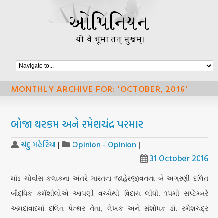
MONTHLY ARCHIVE FOR: 'OCTOBER, 2016'
બોજા થરકમ અને રમેશચંદ્ર પરમાર
ચંદુ મહેરિયા
|
Opinion - Opinion
|
31 October 2016
માંડ ચોવીસ કલાકના અંતરે ભારતના જાહેરજીવનના બે અગ્રણી દલિત
બૌદ્ધિક કર્મશીલોએ આપણી વચ્ચેથી વિદાય લીધી. ૧૫મી સપ્ટેમ્બરે
અમદાવાદમાં દલિત પેન્થર નેતા, લેખક અને સંશોધક ડૉ. રમેશચંદ્ર