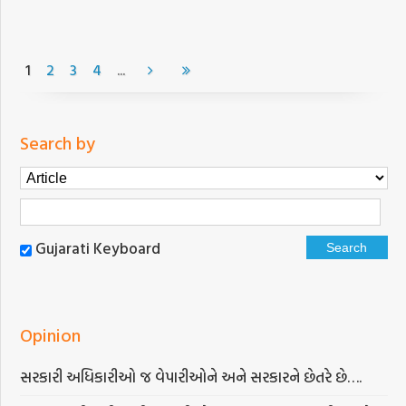
...
1
2
3
4
Search by
Gujarati Keyboard
Opinion
સરકારી અધિકારીઓ જ વેપારીઓને અને સરકારને છેતરે છે….