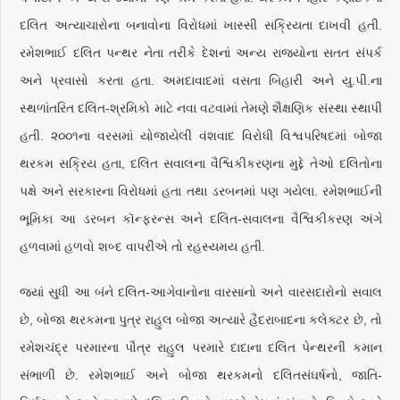
દલિત અત્યાચારોના બનાવોના વિરોધમાં ખાસ્સી સક્રિયતા દાખવી હતી.
રમેશભાઈ દલિત પન્થર નેતા તરીકે દેશનાં અન્ય રાજ્યોના સતત સંપર્ક
અને પ્રવાસો કરતા હતા. અમદાવાદમાં વસતા બિહારી અને યુ.પી.ના
સ્થળાંતરિત દલિત-શ્રમિકો માટે નવા વટવામાં તેમણે શૈક્ષણિક સંસ્થા સ્થાપી
હતી. ૨૦૦૧ના વરસમાં યોજાયેલી વંશવાદ વિરોધી વિશ્વપરિષદમાં બોજા
થરકમ સક્રિય હતા, દલિત સવાલના વૈશ્વિકીકરણના મુદ્દે તેઓ દલિતોના
પક્ષે અને સરકારના વિરોધમાં હતા તથા ડરબનમાં પણ ગયેલા. રમેશભાઈની
ભૂમિકા આ ડરબન કૉન્ફરન્સ અને દલિત-સવાલના વૈશ્વિકીકરણ અંગે
હળવામાં હળવો શબ્દ વાપરીએ તો રહસ્યમય હતી.
જ્યાં સુધી આ બંને દલિત-આગેવાનોના વારસાનો અને વારસદારોનો સવાલ
છે, બોજા થરકમના પુત્ર રાહુલ બોજા અત્યારે હૈદરાબાદના કલેક્ટર છે, તો
રમેશચંદ્ર પરમારના પૌત્ર રાહુલ પરમારે દાદાના દલિત પેન્થરની કમાન
સંભાળી છે. રમેશભાઈ અને બોજા થરકમનો દલિતસંઘર્ષનો, જાતિ-