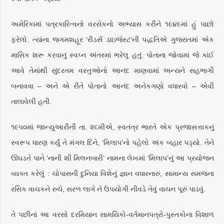
અમેરિકામાં પત્રકારિત્વનો વરસેકનો અભ્યાસ કરીને ૧૯૪૯માં હું પાછો
ફરેલો. ત્યાંના જગમશહૂર ‘રીડર્સ ડાઇજેસ્ટ’ની પદ્ધતિએ ગુજરાતમાં એક
માસિક શરૂ કરવાનું સ્વપ્ન અંતરમાં ભરેલું હતું. પોતાના જોવામાં જે કાંઈ
આવે તેમાંથી સુંદરતમ વસ્તુઓનો આનંદ માણવામાં અન્યને સહભાગી
બનાવવા – અને એ રીતે પોતાનો આનંદ અનેકગણો વધારવો – એવી
તાલાવેલી હતી.
૧૯૫૦માં જાન્યુઆરીની તા. ૨૬મીએ, સ્વતંત્ર ભારતે એક પ્રજાસત્તાકનું
સ્વરૂપ ધારણ કર્યું તે મંગલ દિને, ‘મિલાપ’નો પહેલો અંક બહાર પડ્યો. તેને
ઊઘડતે પાને ‘નાની શી મિલનબારી’ નામના લેખમાં ‘મિલાપ’નું આ પ્રયોજન
વ્યક્ત કરેલું : ચોપાસની દુનિયા વિશેનું જ્ઞાન વધારનારું, સામાન્ય સમજના
રસિક વાચકને રુચે, સરળ લાગે ને ઉપયોગી નીવડે તેવું વાચન પૂરું પાડવું.
તે પછીનાં આ વરસો દરમિયાન સામયિકો-વર્તમાનપત્રો-પુસ્તકોના વિશાળ