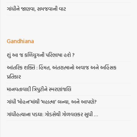
ગાંધીને જાણવા, સમજવાની વાટ
Gandhiana
શું આ જ કળિયુગની પરિભાષા હશે ?
આંતરિક શક્તિ : હિંમત, અંતરાત્માનો અવાજ અને અહિંસક
પ્રતિકાર
માનવતાવાદી ત્રિપુટીને સ્મરણાંજલિ
ગાંધી ‘મોહન’માંથી ‘મહાત્મા’ બન્યા, અને આપણે?
ગાંધીહત્યાના પડઘા: ગોડસેથી ગોળવલકર સુધી …