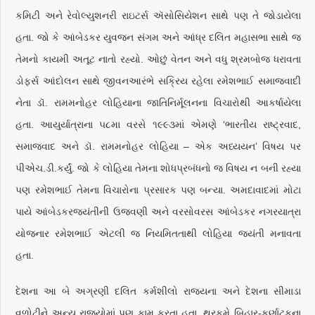
કમિટી અને રેવોલ્યુશનરી રાઇટર્સ ઍસોસિયેશન સાથે પણ તે જોડાયેલા
હતા. જો કે આંબેડકર યુવજન સંગમ અને આંધ્ર દલિત મહાસભા સાથે જ
તેમનો કાયમી અતૂટ નાતો રહ્યો. ઓછું વેતન અને વધુ શ્રમબોજ ધરાવતા
ડોફર્સ આંદોલન સાથે જીવનઆરંભે સક્રિય રહેલા રમેશભાઈ સમાજવાદી
નેતા ડૉ. રામમનોહર લોહિયાના જાતિનિર્મૂલનના વિચારોથી આકર્ષાયેલા
હતા. આયુર્યાત્રાના ૫૮મા વરસે ૧૯૯૩માં એમણે ‘ભારતીય રાષ્ટ્રવાદ,
સમાજવાદ અને ડૉ. રામમનોહર લોહિયા – એક અધ્યયન’ વિષય પર
પીએચ.ડી.કર્યું. જો કે લોહિયા તેમના શોધપ્રબંધનો જ વિષય ન બની રહ્યા
પણ રમેશભાઈ તેમના વિચારોના પ્રસારક પણ બન્યા. અમદાવાદમાં મોટા
પાયે આંબેડકરજયંતીની ઉજવણી અને વરસોવરસ આંબેડકર નગરયાત્રા
યોજનાર રમેશભાઈ એટલી જ નિયમિતતાથી લોહિયા જયંતી મનાવતા
હતા.
દેશના આ બે અગ્રણી દલિત કર્મશીલો રાજ્યના અને દેશના સીમાડા
વળોટીને અન્ય રાજ્યોમાં પણ કામ કરતા હતા. થરકમે બિહાર-કર્ણાટકના