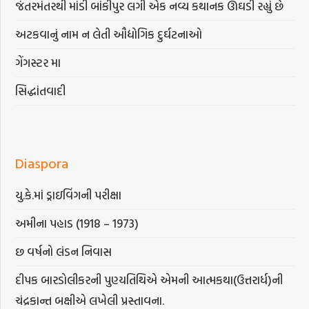
જંતરમંતરથી માંડી બાંકીપુર લગી એક નવ્ય કથાનક ઊઘડી રહ્યું છે
અટકવાનું નામ ન લેતી ઔદ્યોગિક દુર્ઘટનાઓ
ગેંગસ્ટર મા
સિદ્ધાંતવાદી
Diaspora
યુ.કે.માં ડ્રાઇવિંગની પરીક્ષા
અમીના પહાડ (1918 – 1973)
છ વર્ષનો લંડન નિવાસ
દીપક બારડોલીકરની પુણ્યતિથિએ એમની આત્મકથા(ઉત્તરાર્ધ)ની
ચંદ્રકાન્ત બક્ષીએ લખેલી પ્રસ્તાવના.