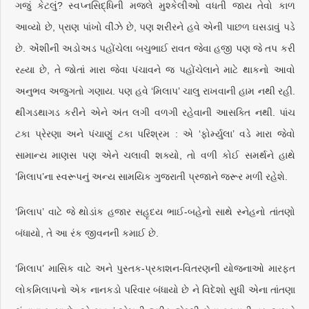
ગજું કેટલું? સ્વપ્નસિદ્ધિની મજલે મુશ્કેલીઓ વધતી જાય તેવો કાળ
આવ્યો છે, પ્રાણ પાંખો વીંઝે છે, પણ શરીરને હવે એની પાછળ ઘસડાવું પડે
છે. એંશીની અડોઅડ પહોંચેલા બચુભાઈ રાવત જેવા હજી પણ જે તપ કરી
રહ્યા છે, તે જોતાં મારા જેવા પંચાવને જ પહોંચેલાને માટે થાકનો આવો
અનુભવ અજુગતો ગણાય. પણ હવે ‘મિલાપ’ ચાલુ રાખવાની હામ નથી રહી.
થીગડથાગડ કરીને એને અંત લગી વળગી રહેવાની આસક્તિ નથી. પાંચ
ટકા પ્રેરણા અને પંચાણું ટકા પરિશ્રમ : એ ‘ફોર્મ્યુલા’ વડે મારા જેવો
સામાન્ય માણસ પણ એને ચલાવી શક્યો, તો વળી કોઈ સમર્થને હાથે
‘મિલાપ’ના સ્વરૂપનું અન્ય સામયિક ગુજરાતી પ્રજાને જરૂર મળી રહેશે.
‘મિલાપ’ વાટે જે થોડાંક હજાર સહૃદય ભાઈ-બહેનો સાથે સ્નેહનો તાંતણો
બંધાયો, તે આ રંક જીવનની કમાઈ છે.
‘મિલાપ’ માસિક વાટે અને પુસ્તક-પ્રકાશન-વિતરણની યોજનાઓ મારફત
લોકમિલાપનો એક નાનકડો પરિવાર બંધાયો છે ને વિદેશો સુધી એના તાંતણા