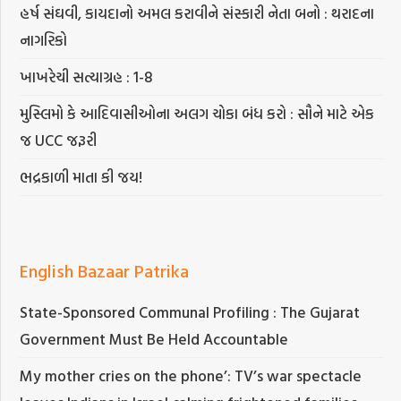
હર્ષ સંઘવી, કાયદાનો અમલ કરાવીને સંસ્કારી નેતા બનો : થરાદના
નાગરિકો
ખાખરેચી સત્યાગ્રહ : 1-8
મુસ્લિમો કે આદિવાસીઓના અલગ ચોકા બંધ કરો : સૌને માટે એક
જ UCC જરૂરી
ભદ્રકાળી માતા કી જય!
English Bazaar Patrika
State-Sponsored Communal Profiling : The Gujarat
Government Must Be Held Accountable
My mother cries on the phone’: TV’s war spectacle