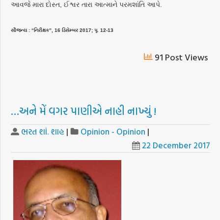
આવજે મારા દોસ્ત, ઈશ્વર તારા આત્માને પરમશાંતિ આપે.
સૌજન્ય : “નિરીક્ષક”, 16 ડિસેમ્બર 2017; પૃ. 12-13
91 Post Views
…અને મેં વગર પાણીએ નાહી નાખ્યું !
ભરત શાં. શાહ
|
Opinion - Opinion
|
22 December 2017