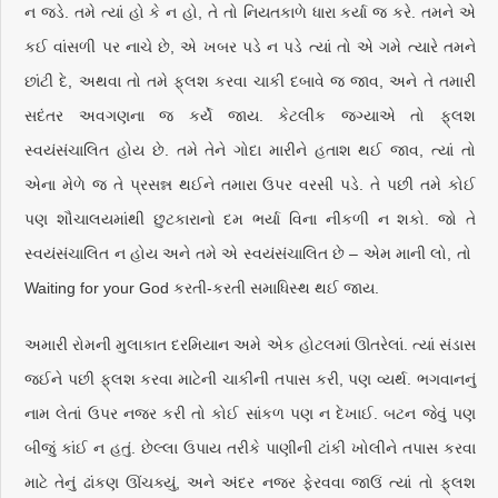
ન જડે. તમે ત્યાં હો કે ન હો, તે તો નિયતકાળે ધારા કર્યા જ કરે. તમને એ
કઈ વાંસળી પર નાચે છે, એ ખબર પડે ન પડે ત્યાં તો એ ગમે ત્યારે તમને
છાંટી દે, અથવા તો તમે ફ્‌લશ કરવા ચાકી દબાવે જ જાવ, અને તે તમારી
સદંતર અવગણના જ કર્યે જાય. કેટલીક જગ્યાએ તો ફ્‌લશ
સ્વયંસંચાલિત હોય છે. તમે તેને ગોદા મારીને હતાશ થઈ જાવ, ત્યાં તો
એના મેળે જ તે પ્રસન્ન થઈને તમારા ઉપર વરસી પડે. તે પછી તમે કોઈ
પણ શૌચાલયમાંથી છુટકારાનો દમ ભર્યા વિના નીકળી ન શકો. જો તે
સ્વયંસંચાલિત ન હોય અને તમે એ સ્વયંસંચાલિત છે – એમ માની લો, તો
Waiting for your God કરતી-કરતી સમાધિસ્થ થઈ જાય.
અમારી રોમની મુલાકાત દરમિયાન અમે એક હોટલમાં ઊતરેલાં. ત્યાં સંડાસ
જઈને પછી ફ્‌લશ કરવા માટેની ચાકીની તપાસ કરી, પણ વ્યર્થ. ભગવાનનું
નામ લેતાં ઉપર નજર કરી તો કોઈ સાંકળ પણ ન દેખાઈ. બટન જેવું પણ
બીજું કાંઈ ન હતું. છેલ્લા ઉપાય તરીકે પાણીની ટાંકી ખોલીને તપાસ કરવા
માટે તેનું ઢાંકણ ઊંચક્યું, અને અંદર નજર ફેરવવા જાઉં ત્યાં તો ફ્‌લશ