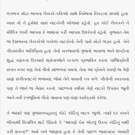
લગભગ મોટા ભાગના લેખકો-કવિઓ સાથે નિમેષના નિકટના સંબંધો હતા.
ખાસ તો તે હંમેશાં સારાં નાટકોની ખોજમાં રહેતો. હર કોઈ લેખકને તે
મૌલિક લખી આપવા કે ભાષાંતર કરી આપવા ઉશ્કેરતો રહેતો. ગુજરાત તેમ
જ દેશભરના લેખકોએ લખેલાં નાટકોનો તેની પાસે મોટો ભંડાર હતો. તેને
ગીતસંગીત અતિપ્રિય હતાં. તેનો ખરજવાળો ગુંજતો અવાજ અને શબ્દોના
શુદ્ધ રણકતા ઉચ્ચારો શ્રોતાઓને તત્કાળ પ્રભાવિત કરતા. વાજિંત્રોની
સંગત વગર પણ તેનાં ગીતો સાંભળવા ગમતાં. તેના આ પ્રેમને કારણે જ તેણે
ઘણાં સંગીતનાટકો ભજવ્યાં, જેમાં તેને ગાવાની તક મળે. ગીતોની સ્વરચના
પણ તે જાતે જ તૈયાર કરતો. પાછળનાં વર્ષોમાં તેણે નાટકો ઉપરાંત જૂની
અને નવી રંગભૂમિનાં ગીતો ગાવાના પણ ઘણા કાર્યક્રમો કરેલા.
તે જ્યારે પણ ગુજરાતબહારનું કોઈ કોટિનું નાટક જુએ, ત્યારે દર વખતે
ભીતરથી વિચલિત થઈ ઊઠતો કે “આપણે કેમ એટલું ઉચ્ચ કોટિનું નથી
કરી શકતા?” અમે બંને જાણતા હતા કે તેની પાછળ જવાબદાર અમારી