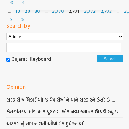
...
...
...
10
20
30
2,770
2,771
2,772
2,773
2,
Search by
Gujarati Keyboard
Opinion
સરકારી અધિકારીઓ જ વેપારીઓને અને સરકારને છેતરે છે….
જંતરમંતરથી માંડી બાંકીપુર લગી એક નવ્ય કથાનક ઊઘડી રહ્યું છે
અટકવાનું નામ ન લેતી ઔદ્યોગિક દુર્ઘટનાઓ