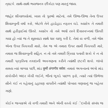
ત્રાટકે. સાથે-સાથે ભયજનક છીંકોટા પણ મારતું જાય.
જાહેર શૌચાલયોમાં, ખાસ તો પુરુષો માટેનાં, તમે ઊભા-ઊભા તેના ઉપર
શિવામ્બુની વર્ષા કરો, એટલે તેને હાડોહાડ નફરત ચડે. ક્યારેક તે તમારી
સાથે હરીફાઈમાં ઊતરે. ક્યારેક તો તમે અર્ધા રસ્તે દિવાસ્વપ્નમાં ઊતરી
ગયા હો ત્યાં જ તે સૂસવાટા સાથે ધાર ચાલુ કરી દે. તેમાં ય વળી, તમે જેમ
એના ઉપર પિચકારી મારો, તેમ જ એ તમારા ઉપર સામી પિચકારી મારે,
તમારા જ શિવામ્બુની સહિત. ન તો તમે તમારી ક્રિયા પતાવી શકો કે ન તો
તમારી પ્રકૃતિના તકાદાની અવગણના કરીને ત્યાંથી છટકી શકો. લાંબો
સમય ત્યાં ગાળ્યા પછી, માંડ कूर्मो अंगाणीव सर्वश: તમારાં અગત્યનાં અંગો માંડ
સંકોચીને અંદર ખેંચી લઈને, ભીનાં લૂગડે પાછળ ફરો, ત્યારે ત્યાં ઊભેલા
સૌને કંઈ ન કહેવાનું ડહાપણ વાપરીને ત્યાંથી પોબારા ગણવાનું જ બહેતર
ગણો.
કોઈક જગ્યાએ તો વળી તમારી અને એની વચ્ચે કંઈ ેદખીતો સંબંધ જ