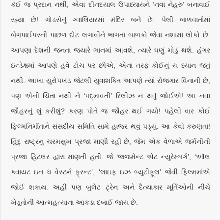
કંઈ જ પ્રદાન નથી, એવા દીનદયાલ ઉપાધ્યાયને ‘નવા નેહરુ’ બનાવાઈ
રહ્યા છે! ગોડસેનું ગ્વાલિયરમાં મંદિર બને છે. પેલી બાળવાર્તામાં
બેગપાઈપરની પાછળ દોટ લગાવીને ભાગતાં બાળકો જેવા નશામાં લોકો છે.
આપણા દેશની જનતા જ્યારે ભાનમાં આવશે, ત્યારે ઘણું મોડું થશે. હંગર
ઇન્ડેક્ષમાં આપણે હવે ટોચ પર છીએ, એના તરફ કોઈનું ય ધ્યાન જતું
નથી. આખા યુરોપખંડ જેટલી યુવાશક્તિ આપણે ત્યાં રોજગાર વિનાની છે,
પણ એની ચિંતા નથી ને ‘પદ્‌માવતી’ રિલીઝ ન થવું જોઈએ! આ નવા
જૌહરનું શું કરીશું? કરણ પોતે જ જૌહર થઈ ગયો! પહેલી વાર કોઈ
ફિલ્મનિર્માતાને સંસદીય સમિતિ સામે હાજર થવું પડ્યું. આ કેવી કરુણતા!
હિંદુ રાષ્ટ્રનું ચરમસુખ પ્રજા માણી રહી છે, જેમ એક વેળાએ જર્મનીની
પ્રજા હિટલર દ્વારા માણતી હતી. જે ‘જજમેન્ટ એટ ન્યુરેમ્બર્ગ’, ‘ઑલ
ક્વાયટ ઇન ધ વેસ્ટર્ન ફ્રન્ટ’, ‘લાઇફ ઇઝ બ્યુટીફૂલ’ જેવી ફિલ્મમાંએ
જોઈ શકાય. અહીં પણ બુલેટ ટ્રેન અને દૈત્યાકાર મૂર્તિઓની નીચે
ખેડૂતોની આત્મહત્યાના આંકડા દબાઈ જાય છે.