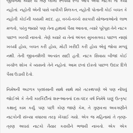
જીવનમાં ક્યારે ય તેણે લાખો રૂપિયા રળી આપે એવાં નાટકો તો કર્યાં
નહોતાં. નહોતી એની પાસે બાપીકી મિલકત, નહોતી પોતાની કોઈ બચત કે
નહોતી કોઈની કાયમી મદદ. હા, વચ્ચે-વચ્ચે સરકારી યોજનાઓનો લાભ
મળતો, પરંતુ જ્યારે પણ તેના હાથમાં પૈસા આવતા, ત્યારે પૂરેપૂરા તેને નાટક
પાછળ ખરચી નાખતો. તેણે ક્યારે ય તેનાં અંગત સુખસગવડ પાછળ નાણાં
ખર્ચ્યાં હોય, બચત કરી હોય, મોટી ખરીદી કરી હોય એવું જોવા મળ્યું
નથી. તેની જીવનશૈલી અત્યંત સાદી હતી. નાટક સિવાય બીજાં કોઈ
ખર્ચાળ શોખ કે વ્યસનો તેને નહોતાં. આમ છતાં દોસ્તો પાછળ ઉદાર દિલે
પૈસા ઉડાવી દેતો.
નિમેષની અઢળક પ્રશંસાની સાથે સાથે મારે તટસ્થપણે એ પણ નોંધવું
જોઈએ કે તેની કારકિર્દીનાં શરૂઆતનાં દસ-પંદર વર્ષ નિમેષે ઘણું ઉત્કૃષ્ટ
કક્ષાનું કામ કર્યું. પણ પછી કોણ જાણે કેમ, તે ગુણવત્તા અવગણીને
નાટકોની સંખ્યા વધારવા તરફ ખેંચાઈ ગયો. એક જ મહિનામાં તે ત્રણ-
ત્રણ અઘરાં નાટકો તૈયાર કરાવીને ભજવી નાખતો. એક એક