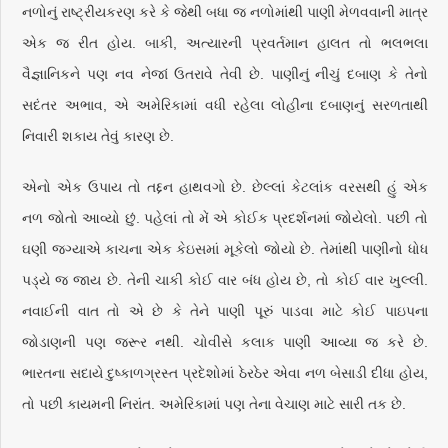
નળોનું રાષ્ટ્રીયકરણ કરે કે જેથી બધા જ નળોમાંથી પાણી મેળવવાની માત્ર
એક જ રીત હોય. બાકી, અત્યારની પ્રવર્તમાન હાલત તો ભલભલા
વૈજ્ઞાનિકને પણ નવ નેજાં ઉતરાવે તેવી છે. પાણીનું નીચું દબાણ કે તેનો
સદંતર અભાવ, એ અમેરિકામાં વધી રહેલા લોહીના દબાણનું સરળતાથી
નિવારી શકાય તેવું કારણ છે.
એનો એક ઉપાય તો તદ્દન હાથવગો છે. છેલ્લાં કેટલાંક વરસથી હું એક
નળ જોતો આવ્યો છું. પહેલાં તો મેં એ કોઈક પ્રદર્શનમાં જોયેલો. પછી તો
ઘણી જગ્યાએ કાચના એક કેઇસમાં મૂકેલો જોયો છે. તેમાંથી પાણીનો ધોધ
પડ્યે જ જાય છે. તેની ચાકી કોઈ વાર બંધ હોય છે, તો કોઈ વાર ખુલ્લી.
નવાઈની વાત તો એ છે કે તેને પાણી પૂરું પાડવા માટે કોઈ પાઇપના
જોડાણની પણ જરૂર નથી. ચોવીસે કલાક પાણી આવ્યા જ કરે છે.
ભારતના સદાયે દુષ્કાળગ્રસ્ત પ્રદેશોમાં ઠેરઠેર એવા નળ બેસાડી દીધા હોય,
તો પછી કાયમની નિરાંત. અમેરિકામાં પણ તેના વેચાણ માટે સારી તક છે.