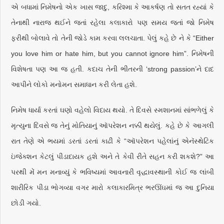
એ બધામાં નિમેષનો એક ખાસ જાદુ, કરિશ્મા કે આકર્ષણ તો સતત રહ્યાં કે
તેનાથી નારાજ થઈને જતાં રહેલા કલાકારો પણ સમય જતાં જો નિમેષ
ફરીથી બોલાવે તો તેની જોડે કામ કરવા લલચાતા. પેલું કહે છે ને કે “Either
you love him or hate him, but you cannot ignore him”. નિમેષની
વિશેષતા પણ આ જ હતી. કદાચ તેની ભીતરની ‘strong passion’ને દાદ
આપીને લોકો મનોમન સમાધાન કરી લેતા હશે.
નિમેષ ધાર્યા કરતાં ઘણો વહેલો વિદાય થયો. તે દિવસે સ્મશાનમાં સાંભળેલું કે
મૃત્યુના દિવસે જ તેનું મોતિયાનું ઑપરેશન નક્કી થયેલું. કહે છે કે આગલી
રાત તેણે એ ભયમાં ડરતાં ડરતાં કાઢી કે “ઑપરેશન પહેલાંનું એનૅસ્થેટિક
ઇંજેક્શન કેટલું પીડાદાયક હશે અને તે કેવી રીતે સહન કરી શકશે?” આ
પરથી મેં મન મનાવ્યું કે ભવિષ્યમાં આવનારી વૃદ્ધાવસ્થાની કોઈ જ લાંબી
શારીરિક પીડા ભોગવ્યા વગર મારો કલાકારમિત્ર ભરઊંઘમાં જ આ દુનિયા
છોડી ગયો.