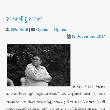
‘સ્વપ્નથી દુઃસ્વપ્ન’
ભરત મહેતા
|
Opinion - Opinion
|
19 December 2017
પ્રત્યેક ચૂંટણી આવતા
જ રામમંદિરનો મુદ્દો જૂના ખરજવાની પેઠે વલૂરવામાં આવે છે, જેના
આધ્યાત્મિક આનંદમાં સરેરાશ હિંદુ મતદાર ડૂબી જાય છે. ’૯૦ પછી, ’૯૨ની
ટૉયોટાવાનવાળી રથયાત્રા પછી, આ મુદ્દામાં ચૂંટણીની બેઠકો લાવવાનું બળ