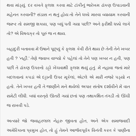
થવા માંડ્યું. દર વખતે ફ્‌લશ કરવા માટે ટાંકીનું ભારેખમ ઢાંકણ ઉપાડવાની
મહેનત કરવાની? સંડાસ ન થતું હોય તો તેને ધક્કો મારવા વ્યાયામ કરવાની
જરૂર તો સમજી શકાય, પણ બધું પતી ગયા પછી? અને ફરીથી ધક્કો લાગે
તો? એ વિષચક્ર તો પૂરું જ ન થાય.
બહાદુરી બતાવવા મેં ઉષાને પૂછ્યું કે ફ્‌લશ કેવી રીતે થાય છે તેની તેને ખબર
હતી ? ‘નહીં.’ તેણે જવાબ વાળ્યો કે પહેલાં તો તેને પણ ખબર ન હતી, પણ
પછી તે ઢાંકણ ઉપરનો ડટ્ટો ખેંચવાથી ફ્‌લશ થયું હતું. મેં નહાવા જતાં મારે
બદલવાનાં કપડાં એ દટ્ટાની ઉપર મૂકેલાં, એટલે એ મારી નજરે પડ્યો ન
હતો. તેને ખબર હતી તે જાણીને મને થયેલો અપાર સંતોષ દર્શાવીને મેં વાત
સમેટી લીધી. બધાં વસ્ત્રો ઊતરી ગયાં છતાં પણ તથાકથિત તંગડી તો ઊંચી
જ રાખવી પડે.
અત્યારે જો જવાહરલાલ નેહરુ જીવતા હોત, અને એક સમાજવાદી
અમેરિકાના પ્રમુખ હોત, તો હું તેમને આર્જવપૂર્વક વિનંતી કરત કે પાણીના