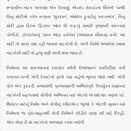
રૂપાંતરિત નાટક ‘સગપણ એક ઉખાણું, એડમંડ રૉસ્ટાંડના ‘સિરેનો’ પરથી
ચિનુ મોદીએ કરેલ રૂપાંતર ‘શુકદાન’, એથૉલ ફુગાર્ડનું ‘સ્વપ્નભંગ’, ચિનુ
મોદી દ્વારા ફિલ્મ ‘ફિડલર ઑન ધી રૂફ’નું ગામઠી ગુજરાતી સંસ્કરણ
‘ઢોલીડો’, ટૉલ્સ્ટૉયનું ‘પાવર ઑફ ડાર્કનેસ’ (અંધારાના સીમાડા) વગેરે. આ
યાદી તો માત્ર યાદ રહી જનારાં નાટકોની છે, બાકી નિમેષે ભજવેલાં તમામ
નાટકોની યાદી તો હજુ ઘણી લાંબી થવા જાય છે.
નિમેષના આ શરૂઆતનાં દસપંદર વર્ષની ઉજ્જ્વળ કારકિર્દીમાં તેની
કલાકાર-પત્ની ગોપી દેસાઈનો ફાળો પણ સહેજે ભૂલવા જેવો નથી. ગોપી
પોતે એક કુદરતી, મંજાયેલી, પ્રભાવશાળી અભિનેત્રી. ઉપર્યુક્ત ઘણાંખરાં
નાટકોની સફળતામાં ગોપીનો અભિનય પણ એટલો જ યાદગાર ગણવો પડે.
થિયેટર માટેનું નિમેષ અને ગોપીનું કમિટમેન્ટ જુઓ કે એટલી યુવાન વયે
નિમેષના જ પ્રોત્સાહનથી ગોપી નિમેષને છોડીને ત્રણ વર્ષ માટે દિલ્હી,
એન.એસ.ડી.માં નાટકોનો અભ્યાસ કરવા ગયેલી.