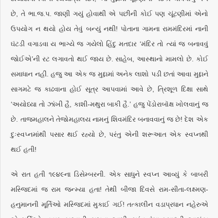
છે, તે ભા.જ.પ. જાણી ગયું હોવાથી એ પછીની કોઈ પણ ચૂંટણીમાં એનો
ઉપયોગ ન થયો હોય તેવું બન્યું નથી! પોતાના ગામના રામમંદિરમાં નાની
ઘંટડી વગાડવા ય ભાગ્યે જ ગયેલો હિંદુ મતદાર ‘મંદિર તો ત્યાં જ બનાવવું
જોઈએ’ની રટ લગાવતો થઈ જાય છે. સાહેબ, આસ્થાનો મામલો છે. કોઈ
સમાધાન નહીં. હજુ આ એક જ મુદ્દામાં અનેક લાશો પડી છતાં આવા મુદ્દાને
સાગમટે જ કાઢવાના હોઈ સૂત્ર આપવામાં આવે છે, ત્રિશૂળ દિક્ષા સાથે
‘અયોધ્યા તો ઝાંખી હૈ, કાશી-મથુરા બાકી હૈ.’ હજુ પેંડોરાબૉક્ષ ખોલવાનું જ
છે. તાજમહાલને તેજોમહાલય નામનું શિવમંદિર બનાવવાનું જ છે! દેશ એક
દુઃસ્વપ્નમાંથી પસાર થઈ રહ્યો છે, પરંતુ એની શરૂઆત એક સ્વપ્નથી
થઈ હતી!
એ રાત હતી ૧૯૪૯ના ડિસેમ્બરની. એક સાધુને સ્વપ્ન આવ્યું કે બાબરી
મસ્જિદમાં જ રામ જન્મ્યા હતા! તેથી બીજા દિવસે રામ-સીતા-લક્ષ્મણ-
હનુમાનની મૂર્તિઓ મસ્જિદમાં મુકાઈ ગઈ! તત્કાલીન વડાપ્રધાન નહેરુએ