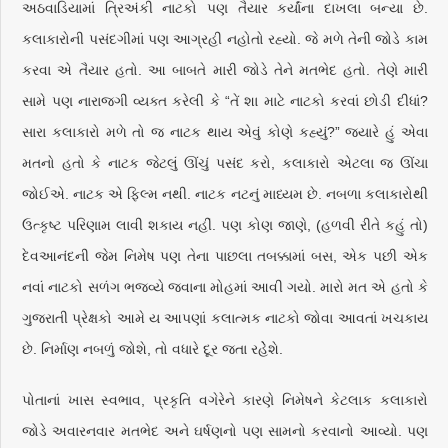
અઠવાડિયામાં ત્રિઅંકી નાટકો પણ તૈયાર કર્યાંના દાખલા બન્યા છે.
કલાકારોની પસંદગીમાં પણ આગ્રહી નહોતો રહ્યો. જે મળે તેની જોડે કામ
કરવા એ તૈયાર હતો. આ બાબતે મારી જોડે તેને મતભેદ હતો. તેણે મારી
સામે પણ નારાજગી વ્યક્ત કરેલી કે “તેં શા માટે નાટકો કરવાં છોડી દીધાં?
સારા કલાકારો મળે તો જ નાટક થાય એવું કોણે કહ્યું?” જ્યારે હું એવા
મતનો હતો કે નાટક જેટલું ઊંચું પસંદ કરો, કલાકારો એટલા જ ઊંચા
જોઈએ. નાટક એ ફિલ્મ નથી. નાટક નટનું માધ્યમ છે. નબળા કલાકારોથી
ઉત્કૃષ્ટ પરિણામ લાવી શકાય નહીં. પણ કોણ જાણે, (હળવી રીતે કહું તો)
દેવઆનંદની જેમ નિમેષ પણ તેના પાછલા તબક્કામાં બસ, એક પછી એક
નવાં નાટકો સળંગ ભજવ્યે જવાના મોહમાં આવી ગયો. મારો મત એ હતો કે
ગુજરાતી પ્રેક્ષકો આમે ય આપણાં કલાત્મક નાટકો જોવા આવતાં ખચકાય
છે. નિર્માણ નબળું જોશે, તો વધારે દૂર જતા રહેેશે.
પોતાનાં ખાસ સ્વભાવ, પ્રકૃતિ વગેરેને કારણે નિમેષને કેટલાક કલાકારો
જોડે અવારનવાર મતભેદ અને ઘર્ષણનો પણ સામનો કરવાનો આવ્યો. પણ