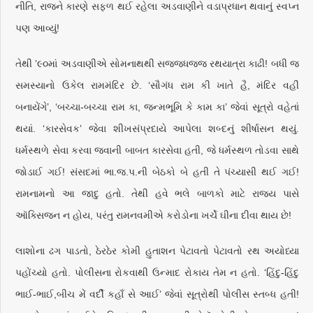
નીતિ, રાજને કારણે સફળ થઈ રહેલા અડવાણીને વડાપ્રધાન થવાનું સ્વપ્ન
પણ આવ્યું!
તેથી ’૯૦માં અડવાણીએ સોમનાથથી સજ્જધજ્જ રથયાત્રા કાઢી! બધી જ
સમસ્યાનો ઉકેલ રામમંદિર છે. ‘સૌગંધ રામ કી ખાતે હૈ, મંદિર વહીં
બનાયેંગે’, ‘બચ્ચા-બચ્ચા રામ કા, જન્મભૂમિ કે કામ કા’ જેવાં સૂત્રો વહેતાં
થયાં. ‘કારસેવક’ જેવા શીખસંપ્રદાયે આપેલા શબ્દનું શીર્ષાસન થયું.
ધર્મસ્થળે સેવા કરવા જવાની બાબત કારસેવા હતી, જે ધર્મસ્થળ તોડવા સાથે
જોડાઈ ગઈ! સંસદમાં ભા.જ.પ.ની બેઠકો બે હતી તે પંચ્યાસી થઈ ગઈ!
રામનામનો આ જાદુ હતો. તેથી હવે ભલે બાળકો માટે રાજય પાસે
ઑક્સિજન ન હોય, પરંતુ રામનવમીએ કરોડોના ખર્ચે ઘીના દીવા થાય છે!
લાશોના ઢગ પાડતો, ઠેરઠેર કોમી હુતાશન પેટાવતો પેટાવતો રથ અયોધ્યા
પહોંચ્યો હતો. પોલીસના રોકવાથી ઉન્માદ રોકાય તેમ ન હતો. ‘હિંદુ-હિંદુ
ભાઈ-ભાઈ,બીચ મેં વર્દી કહાઁ સે આઈ’ જેવાં સૂત્રોથી પોલીસ સ્તબ્ધ હતી!