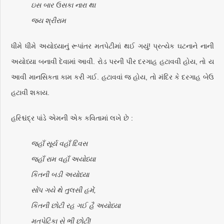
ઇસ બાર ઉસકા નારા થા
જય શ્રીરામ
ધીમે ધીમે અયોધ્યાનું રૂપાંતર મતપેટીમાં થઈ ગયું! પ્રત્યેક ઘટનાને નાની
અયોધ્યા બનાવી દેવામાં આવી. રોડ પરની પીર દરગાહ હટાવવી હોય, તો ય
આવી માનસિકતા કામ કરી ગઈ. હટાવવાં જ હોય, તો મંદિર કે દરગાહ બેઉ
હટાવી શકાય.
હરિશ્ચંદ્ર પાંડે એમની એક કવિતામાં લખે છે :
જહાઁ સૂર્ય વહાઁ દિવસ
જહાઁ રામ વહાઁ અયોધ્યા
કિતની બડી અયોધ્યા
સોંપ ગયે થે તુલસી હમેં,
કિતની છોટી રહ ગઈ હૈ અયોધ્યા
મતપેટિકા સે ભી છોટી!