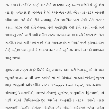
સમસ્યાઓ કઈ છે! ઘણી વાર તેણે એ વ્યથા પણ વ્યક્ત કરેલી કે “હું એક
નટ છું, કલાકાર છું; મૅનેજર કે શો-ઍરેન્જર નથી. એક વાર નાટક બનાવી
લીધા બાદ તેને કેવી રીતે ચલાવવું, તેના આર્થિક પાસાં કેવી રીતે સરભર
કરવા, શૉઝ કેવી રીતે વેચવા, તેની પ્રસિદ્ધિ કેવી રીતે કરવી વગેરે મને
આવડતું નથી. મારી બધી શક્તિ નાટક બનાવવામાં જ ખર્ચાઈ જાય છે. તેના
માર્કેટિંગ માટે મારી પાસે ન તો કોઈ આવડત છે, ન પૈસા.” અને ફરિયાદ છતાં
તેણે સહેજ પણ હાર્યા કે થાક્યા વગર વર્ષો સુધી મનગમતાં નાટકો ભજવવા
ચાલુ રાખ્યાં.
ગુજરાતના નાટ્ય ક્ષેત્રે નિમેષે કેવું ગંજાવર કામ કરી દેખાડ્યું એ તો જરા
જુઓ! ૧૯૭૪-૭૫થી શરૂ કરીએ તો ‘વી થિયેટર’ તરફથી બેકેટનું સુભાષ
શાહ અનુવાદિત-દિગ્દર્શિત નાટક ‘Crapp’s Last Tape’, ‘ઍન્ડ-ગેઇમ’.
ચૅખોવનું ‘સ્વાનસોંગ’, અર્ન્સ્ટ ટૉલરનું સુન્દરમ્‌ અનુવાદિત ‘હિંકમાન’, એ
પછી લૉર્કા લિખિત-મહેન્દ્ર અમીન અનુવાદિત નાટક ‘રણને તરસ
ગુલાબની’ (યર્મા), બેકેટનું ‘વેઇટિંગ ફોર ગૉદો’, બ્રેખ્તનું રમેશ પારેખ