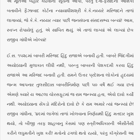
એ મૂર્તિઓ બહાર કાઢવાની સૂચના આપી, પરંતુ દંગા-ફસાદની આશંકા
બતાવીને ફૈઝાબાદ કોર્ટના ન્યાયાધીશશ્રી કે.કે.નય્યરે મસ્જિદને તાળાં
લાગાવ્યાં, જે કે.કે. નય્યર ત્યાર પછી જનસંઘના સંસદસભ્ય બન્યાં! આમ,
સ્વપ્ન રોપાયેલું હતું, એ સાબિત થયું. એ તાળાં લાગ્યાં એ લાગ્યાં છેક
રાજીવ ગાંધીએ ખોલ્યાં!
ઈ.સ. ૧૫૨૮માં બાબરી મસ્જિદ હિંદુ રાજાએ બનાવી હતી. બાબરે જિંદગીમાં
અયોધ્યાની મુલાકાત લીધી નથી, પરન્તુ બાબરની પેશકદમી કરવા હિંદુ
રાજાએ આ મસ્જિદ બનાવી હતી. રામને ઉત્તર પ્રદેશના લોકોનાં હૃદયમાં
જન્મ આપનાર તુલસીદાસ બાબરીનિર્માણ પછી ૫૦ વર્ષે થઈ ગયા છતાં
એમણે ક્યારે ય આટલા ચોરસફૂટમાં જ રામ જન્મ્યા હતા, એવો દાવો કર્યો
નથી. અયોધ્યાના સેંકડો મંદિરોનો દાવો છે કે રામ અમારે ત્યાં જન્મ્યાં છે!
રાજીવ ગાંધીના, ’૪૯માં લાગેલાં તાળાં ખોલવાના નિર્ણયથી હિંદુ મતદાર ખુશ
થયો, તો બીજી તરફ શાહબાનુ કેસમાં પણ સ્ત્રીઅધિકારની ઐસીતૈસી
કરીને લઘુમતીને ખુશ કરી! મતોનો ઢગલો થતો રહ્યો, પરંતુ કૉંગ્રેસની આ