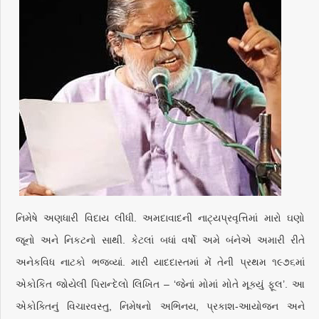
નિમેષે અણધારી વિદાય લીધી. અમદાવાદની નાટ્યપ્રવૃત્તિમાં મારો ઘણો
જૂનો અને નિકટનો સાથી. કેટલાં બધાં વર્ષો અમે બંનેએ અમારી રીતે
અનેકવિધ નાટકો ભજવ્યાં. મારી યાદદાસ્તમાં મેં તેની પ્રથમ ૧૯૭૬માં
એકોકિત જોયેલી પિરાન્દેલો લિખિત – ‘જેનાં મોમાં મોતે મૂક્યું ફૂલ’. આ
એકોક્તિનું વિચારવસ્તુ, નિમેષનો અભિનય, પ્રકાશ-આયોજન અને