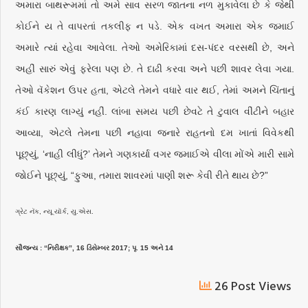
અમારા બાથરૂમમાં તો અમે સાવ સરળ જાતના નળ મુકાવેલા છે કે જેથી
કોઈને ય તે વાપરતાં તકલીફ ન પડે. એક વખત અમારા એક જમાઈ
અમારે ત્યાં રહેવા આવેલા. તેઓ અમેરિકામાં દસ-પંદર વરસથી છે, અને
અહીં સારું એવું ફરેલા પણ છે. તે દાઢી કરવા અને પછી શાવર લેવા ગયા.
તેઓ વૅકેશન ઉપર હતા, એટલે તેમને વધારે વાર થઈ, તેમાં અમને ચિંતાનું
કંઈ કારણ લાગ્યું નહીં. લાંબા સમય પછી છેવટે તે ટુવાલ વીંટીને બહાર
આવ્યા, એટલે તેમના પછી નહાવા જનારે રાહતનો દમ ખાતાં વિવેકથી
પૂછ્યું, ‘નાહી લીધું?’ તેમને ગણકાર્યા વગર જમાઈએ વીલા મોંએ મારી સામે
જોઈને પૂછ્યું, “ફુઆ, તમારા શાવરમાં પાણી શરૂ કેવી રીતે થાય છે?”
ગ્રેટ નૅક, ન્યૂ યૉર્ક, યુ.એસ.
સૌજન્ય : “નિરીક્ષક”, 16 ડિસેમ્બર 2017; પૃ. 15 અને 14
26 Post Views