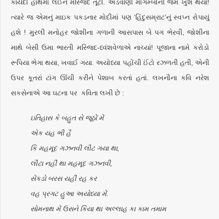
કાયદો હાથમાં લઈને મસ્જિદ તૂટી. અડવાણી મોગૅમ્બોની જેમ ખુશ થયા!
ત્યારે જ એમનું માઇક પકડનાર મોદીમાં પણ ‘હિંદુસમ્રાટ’નું સ્વપ્ન રોપાયું
હશે ! મુરલી મનોહર જોશીના ગળાની આસપાસ બે પગ ભેરવી, જોશીના
માથે બેસી ઉમા ભારતી મસ્જિદ-ધ્વંશવેળાએ નાચ્યાં! પૂજાના નામે કરોડો
રૂપિયા ભેગા થયા, ખવાઈ ગયા. અયોધ્યા પહોંચી ઈંટો રઝળતી હતી, એની
ઉપર કૂતરાં ટાંગ ઊંચી કરીને પેશાબ કરતાં હતાં. લખનૌના કવિ નરેશ
સકસેનાએ આ ઘટના પર કવિતા લખી છે :
ઇતિહાસ કે બહુત સે જૂઠોં મેં
એક યહ ભી હૈ
કિ મહમૂદ ગઝનવી લૌટ ગયા થા,
લૌટા નહીં થા મહમૂદ ગઝનવી,
સેંકડો બરસ યહીં રહ કર
વહ પ્રગટ હુઆ અયોધ્યા મેં.
સોમનાથ મેં ઉસને કિયા થા અલ્લાહ કા કામ તમામ