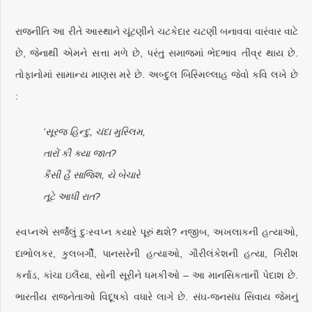
રાજનીતિ આ રીતે આસ્થાને ચૂંટણીને ચટકેદાર ચટણી બનાવવા વારંવાર વાટે
છે, જેનાથી એમને સત્તા મળે છે, પરંતુ સમાજમાં ભેદભાવ તીવ્ર થાય છે.
તોફાનોમાં સામાન્ય માણસ મરે છે. અબ્દુલ બિસ્મિલ્લાહ જેવો કવિ લખે છે
:
‘સૂરજ હિન્દુ, ચંદા મુસ્લિમ,
તારોં કી ક્યા જાત?
કૈસી હૈ સાજિશ, યે બેચારે
તૂટે આધી રાત?
સ્વપ્નએ સર્જેલું દુઃસ્વપ્ન કયારે પૂરું થશે? નજીબ, અખલાકની હત્યાઓ,
દાભોલકર, કુલબર્ગી, પાનસરેની હત્યાઓ, ગૌરીલંકેશની હત્યા, ગિરીશ
કર્નાડ, કાંચા ઇલૈયા, સોની સૂરીને ધમકીઓ – આ માનસિકતાની પેદાશ છે.
ભારતીય રાજનેતાઓ વિદૂષકો વધારે લાગે છે. સંઘ-જનસંઘ સિવાય જેમનું