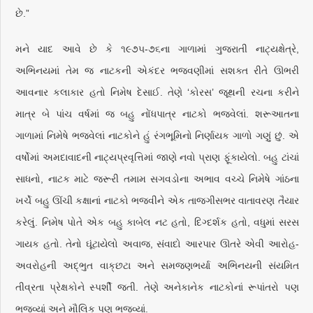
છે.”
મને યાદ આવે છે કે ૧૯૭૫-૭૬ના ગાળામાં ગુજરાતી નાટ્યક્ષેત્રે,
અભિનયમાં તેમ જ નાટકની એકંદર ભજવણીમાં સશક્ત રીતે ઊભરી
આવનાર કલાકાર હતો નિમેષ દેસાઈ. તેણે ‘કોરસ’ જૂથની રચના કરીને
માત્ર બે પાંચ વર્ષમાં જ બહુ નોંધપાત્ર નાટકો ભજવેલાં. શરૂઆતના
ગાળામાં નિમેષે ભજવેલાં નાટકોને હું રંગભૂમિનો નિર્ણાયક ગાળો ગણું છું. એ
વર્ષોમાં અમદાવાદની નાટ્યપ્રવૃત્તિમાં જાણે નવો પ્રાણ ફૂંકાયેલો. બહુ ટાંચાં
સાધનો, નાટક માટે જરૂરી તમામ સગવડોના અભાવ વચ્ચે નિમેષે ગાંઠના
ખર્ચે બહુ ઊંચી કક્ષાનાં નાટકો ભજવીને એક તાજગીસભર વાતાવરણ તૈયાર
કરેલું. નિમેષ પોતે એક બહુ કાબેલ નટ હતો, દિગ્દર્શક હતો, વધુમાં સરસ
ગાયક હતો. તેનો ઘૂંટાયેલો અવાજ, સંવાદો આરપાર ઊતરે એવી આરોહ-
અવરોહની અદ્‌ભુત વાક્‌છટા અને સમજણભર્યા અભિનયની સંયમિત
તીવ્રતા પ્રેક્ષકોને સ્પર્શી જતી. તેણે અનેકાનેક નાટકોનાં રૂપાંતરો પણ
ભજવ્યાં અને મૌલિક પણ ભજવ્યાં.