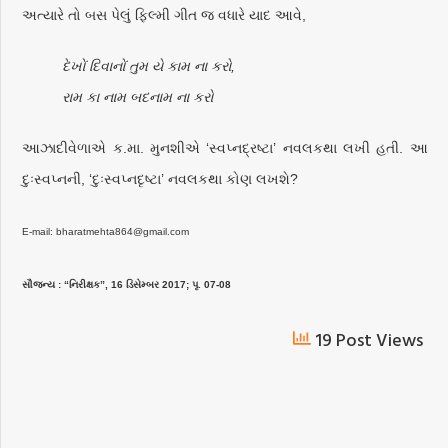
અત્યારે તો બસ પેલું ફિલ્મી ગીત જ વધારે યાદ આવે,
દેખોં દિવાનોં તુમ યે કામ ના કરો,
રામ કા નામ બદનામ ના કરો
આઝાદીવેળાએ ક.મા. મુનશીએ ‘સ્વપ્નદ્રષ્ટા’ નવલકથા લખી હતી. આ
દુઃસ્વપ્નની, ‘દુઃસ્વપ્નદૃષ્ટા’ નવલકથા કોણ લખશે?
E-mail: bharatmehta864@gmail.com
સૌજન્ય : “નિરીક્ષક”, 16 ડિસેમ્બર 2017; પૃ. 07-08
19 Post Views