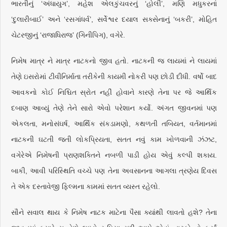
ભારતીનું ‘અંધાયુગ’, મહેશ એલકુંચવરનું ‘હોલી’, મણિ મધુકરનાં
‘દુલારીબાઈ’ અને ‘રસગાંધર્વ’, સર્વેશ્વર દયાલ સક્સેનાનું ‘બકરી’, મોહિત
ચેટરજીનું ‘રાજાધિરાજ’ (ગિનીપિગ), વગેરે.
નિમેષ માત્ર ને માત્ર નાટકનો જીવ હતો. નાટકની જ લાયમાં ને લાયમાં
તેણે ઇસરોમાં ટીવીનિર્માતા તરીકેની કાયમી નોકરી પણ છોડી દીધી. વર્ષો બાદ
આવકનો કોઈ નિશ્ચિત સ્રોત નહીં હોવાને કારણે તેના પર જે આર્થિક
દબાણ આવ્યું તેણે તેને સારો એવો પરેશાન કર્યો. અંગત જીવનમાં પણ
એકલતા, મનોસંઘર્ષ, આર્થિક સંકડામણો, કથળતી તબિયત, વર્તમાનમાં
નાટકની ઘટતી જતી લોકપ્રિયતા, સતત નવું કામ ખોળવાની ઝંઝટ,
વગેરેએ નિમેષની પ્રાણશક્તિને નબળી પાડી હોય એવું કલ્પી શકાય.
બાકી, આવી પરિસ્થિતિ વચ્ચે પણ તેના અવસાનના આગલા ત્રણેય દિવસ
તે એક દસ્તાવેજી ફિલ્મના કામમાં સતત વ્યસ્ત રહેલો.
સૌને સવાલ થાય કે નિમેષ નાટક માટેના પૈસા ક્યાંથી લાવતો હશે? તેના