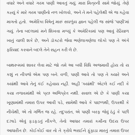
વધારે અને વધારે ગરમ પાણી આવતું ગયું. મારા મિત્રની સામે જોયું. તેણે
કહ્યું કે મારે ગરમ પાણીનો નળ ખોલવો, અને તે મને પહેલેથી એ જ કહેવા
માગતો હતો. અમેરિકા વિષેનું મારું સઘળુંય જ્ઞાન પહેલી જ સાંજે ‘પાણી’માં
ગયું. તેના બદલામાં મને શિખવા મળ્યું કે અમેરિકામાં પણ આવું રેઢિયાળ
ખાતું ચાલી શકે છે, અને ડૉક્ટરો જેવા ભણેલાગણેલા લોકો પણ તે અંગે
ફરિયાદ કરવાને બદલે તેને સહન કરી લે છે.
બાથરૂમમાં શાવર લેવા માટે જો તમે આ બધી વિધિ અજમાવી હોય તો ય
કશું ન નીપજે એમ પણ બને. વળી, પાણી આવે તો પણ તે ક્યારે અને
ક્યાંથી આવે તેનું કંઈ કહેવાય નહીં. અહીં ‘ક્યાંથી’ એટલે કઈ નદી કે
કયા તળાવમાંથી એ પ્રશ્ન અભિપ્રેત નથી. સવાલ એ છે કે પાણી કયા
ખૂણામાંથી તમારા ઉપર આવી પડે, સામેથી આવે કે પાછળથી, ઉપરથી કે
નીચેથી, એ તો ગર્ભિત જ રહે. તદુપરાંત, એ પાણી બરફ જેવું ઠંડું કે પછી
દઝાડે એવું ફડફડતું નીકળે, તેનો આધાર તમારાં કર્મોના ઉદય ઉપર
આધારીત છે. કોઈકોઈ વાર તો તે ક્રોધે ભરાઈને ફૂંફાડા મારતું તમારા ઉપર