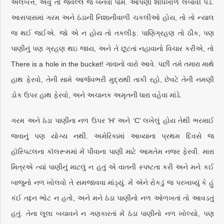
અલબત્ત, એવું તો જવલ્લે જ બનવા પામે. આપણી શોધખોળ લંબાવી પડે.
આસપાસમાં ગરમ અને ઠંડાની નિશાનીવાળી ચકલીઓ હોય, તો તો ન્યાલ
જ થઈ જઈએ. જો એ ન હોય તો તકલીફ. પાણિગ્રહણ તો ઠીક, પણ
પાણીનું પણ ગ્રહણ થઇ જાય, અને તે છૂટતાં નહાવાનો વિચાર કરીએ, તો
There is a hole in the bucket! ગાવાનો વારો આવે. પછી તમે તમારા માથે
હાથ ફેરવો, તેની સામે આર્જવભરી મુદ્રાથી તાકી રહો, છેવટે તેની નમણી
ડોક ઉપર હાથ ફેરવો, અને અચાનક અમૃતની ધારા વહેવા માંડે.
ગરમ અને ઠંડા પાણીના નળ ઉપર ‘H’ અને ‘C’ લખેલું હોય તેથી ભરમાઈ
જવાનું પણ યોગ્ય નથી. અમેરિકામાં આવ્યાના પ્રથમ દિવસે જ
હૉસ્પિટલના કૉલરૂમમાં મેં પીવાના પાણી માટે આમતેમ નજર ફેરવી. મારા
મિત્રએ ત્યાં પાણીનું માટલું ન હતું એ વાતની સ્પષ્ટતા કરી અને મને કઈ
બાજુનો નળ ખોલવો તે સમજાવવા માંડ્યું. મેં એને રોકડું જ પરખાવ્યું કે હું
કંઈ તદ્દન ભોટ ન હતો, અને મને ઠંડા પાણીનો નળ ઓળખતાં તો આવડતું
હતું. તેના લૂલા બચાવને ન ગણકારતાં મેં ઠંડા પાણીનો નળ ખોલ્યો, પણ