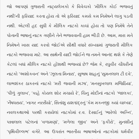
જો આપણાં ગુજરાતી નાટ્યલેખકો કે વિવેચકો ‘મૌલિક કોઈ ભજવતું
નથી’ની ફરિયાદ કરતા હોય તો એ ફરિયાદ કમસે કમ નિમેષને લાગુ પડતી
નથી. એટલી હદ સુધી કે મૌલિક નાટકો કાચાં હોય તો પણ નિમેષે તેને
પોતાની ભાષાનું નાટક ગણીને તેને ભજવવાની હામ ભીડી છે. આમ, મારા મતે
નિમેષને ખાસ યાદ કરવો જોઈએ સૌથી વધારે સંખ્યામાં ગુજરાતી મૌલિક
નાટકો ભજવવા માટે. આ સાથેની યાદી જોઈને જ તમને આનંદ થશે કે તેણે
કેટલાં બધાં મૌલિક નાટકો હોંશથી ભજવ્યાં છે? જેમ કે, રઘુવીર ચૌધરીનાં
નાટકો ‘અશોકવન’ અને ‘ઝૂલતા મિનારા’, સુભાષ શાહનું ‘સુમનલાલ ટી દવે’,
લાભશંકર ઠાકરનાં નાટકો ‘મરી જવાની મઝા’, ‘મનસુખલાલ મજિઠિયા’,
‘પીળું ગુલાબ’, ‘કાહે કોયલ શોર મચાયે રે’, ચિનુ મોદીનાં નાટકો ‘જાલકા’,
‘નૈષધરાય’, ‘નાગર નરસૈંયો’, સિતાંશુ યશશ્ચંદ્રનું ‘કેમ મકનજી ક્યાં ચાલ્યા’,
નવલકથાઓ પરથી કરાયેલાં નાટકોમાં ર.વ. દેસાઈનું ‘ભારેલો અગ્નિ’,
પન્નાલાલ પટેલનાં ‘વળામણાં’, ‘મળેલા જીવ’ અને ‘ફકીરો’, મુનશીનું
‘પૃથિવીલ્લભ’ વગેરે. આ ઉપરાંત ભારતીય ભાષાઓનાં નાટકોમાં ધર્મવીર