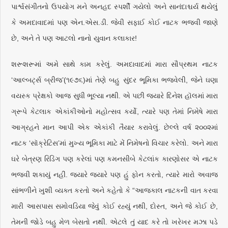
પાર્શ્વસંગીતનો ઉપયોગ મને અનહદ સ્પર્શી ગયેલો અને સાનંદાશ્ચર્ય થયેલું
કે અમદાવાદમાં પણ એન.એસ.ડી. જેવી સફાઈ કોઈ નાટક ભજવી જાણે
છે, અને તે પણ આટલો નાનો યુવાન કલાકાર!
શરૂશરૂમાં અમે સાથે કામ કરેલું. અમદાવાદમાં મારા સૌપ્રથમ નાટક
‘આલ્બટ્‌ર્સ બ્રીજ’(૧૯૭૬)માં તેણે બહુ સુંદર ભૂમિકા ભજવેલી, જેને ઘણા
વયસ્ક પ્રેક્ષકો આજ સુધી ભૂલ્યા નથી. એ પછી જ્યારે દિનેશ હૉલમાં મારા
ગ્રૂપે કેટલાક એકાંકીઓનો મહોત્સવ કર્યો, ત્યારે પણ તેમાં નિમેષે મારા
આગ્રહને માન આપી એક એકાંકી તૈયાર કરાવેલું. છેલ્લે વર્ષ ૨૦૦૨માં
નાટક ‘સૉક્રેટિસ’માં મુખ્ય ભૂમિકા માટે મેં નિમેષનો વિચાર કરેલો. અને મારા
ઘરે બેત્રણ રિડિંગ પણ કરેલાં પણ કમનસીબે કેટલાંક કારણોસર એ નાટક
ભજવી શકાયું નહીં. જ્યારે જ્યારે પણ હું ફોન કરતો, ત્યારે મારો અવાજ
સાંભળીને ખુશી વ્યક્ત કરતો અને કહેતો કે “આજકાલ નાટકની વાત કરવા
મારી આસપાસ સમોવડિયા જેવું કોઈ રહ્યું નથી, દોસ્ત, અને જે કોઈ છે,
તેમની જોડે બહુ મેળ બેસતો નથી. એટલે તું યાદ કરે તો ખરેખર મઝા પડે