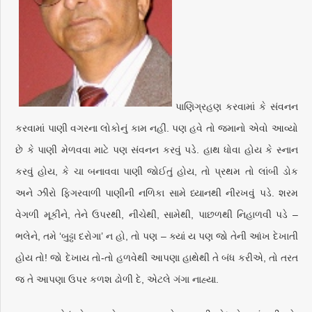
પાણિગ્રહણ કરવામાં કે સંવનન
કરવામાં પાણી વગરના લોકોનું કામ નહીં. પણ હવે તો જમાનો એવો આવ્યો
છે કે પાણી મેળવવા માટે પણ સંવનન કરવું પડે. હાથ ધોવા હોય કે સ્નાન
કરવું હોય, કે ચા બનાવવા પાણી જોઈતું હોય, તો પ્રથમ તો લાંબી ડોક
અને ઝીરો ફિગરવાળી પાણીની નળિકા સામે ધ્યાનથી નીરખવું પડે. શરમ
વેગળી મૂકીને, તેને ઉપરથી, નીચેથી, સામેથી, પાછળથી નિહાળવી પડે –
ભલેને, તમે ‘બુઢ્ઢા દરોગા’ ન હો, તો પણ – ક્યાં ય પણ જો તેની આંખ દેખાતી
હોય તો! જો દેખાય તો-તો હળવેથી આપણા હાથેથી તે બંધ કરીએ, તો તરત
જ તે આપણા ઉપર કળશ ઢોળી દે, એટલે ગંગા નાહ્યા.