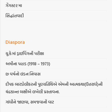
ગેંગસ્ટર મા
સિદ્ધાંતવાદી
Diaspora
યુ.કે.માં ડ્રાઇવિંગની પરીક્ષા
અમીના પહાડ (1918 – 1973)
છ વર્ષનો લંડન નિવાસ
દીપક બારડોલીકરની પુણ્યતિથિએ એમની આત્મકથા(ઉત્તરાર્ધ)ની
ચંદ્રકાન્ત બક્ષીએ લખેલી પ્રસ્તાવના.
ગાંધીને જાણવા, સમજવાની વાટ