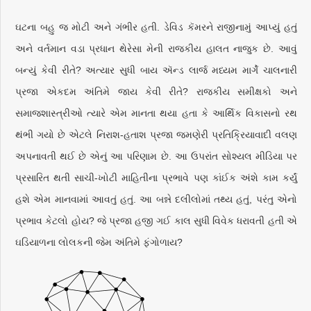
ઘટના બહુ જ મોટી અને ગંભીર હતી. ડેવિડ કૅમરને રાજીનામું આપ્યું હતું
અને વર્તમાન વડા પ્રધાન થેરેસા મેની રાજકીય હાલત નાજુક છે. આવું
બન્યું કેવી રીતે? અત્યાર સુધી બાય ઍન્ડ લાર્જ મધ્યમ માર્ગે ચાલનારી
પ્રજા એકદમ અંતિમે જાય કેવી રીતે? રાજકીય સમીક્ષકો અને
સમાજશાસ્ત્રીઓ ત્યારે એમ માનતા થયા હતા કે આર્થિક વિકાસનો રથ
થંભી ગયો છે એટલે નિરાશ-હતાશ પ્રજા જમણેરી પ્રતિક્રિયાવાદી વલણ
અપનાવતી થઈ છે એનું આ પરિણામ છે. આ ઉપરાંત સોશ્યલ મીડિયા પર
પ્રસારિત થતી સાચી-ખોટી માહિતીના પ્રભાવે પણ કાંઈક અંશે કામ કર્યું
હશે એમ માનવામાં આવતું હતું. આ બન્ને દલીલોમાં તથ્ય હતું, પરંતુ એનો
પ્રભાવ કેટલો હોય? જે પ્રજા હજી ગઈ કાલ સુધી વિવેક ધરાવતી હતી એ
ઘડિયાળના લોલકની જેમ અંતિમે ફંગોળાય?