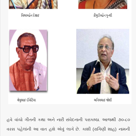
હવે વાંચો ગીતની કથા અને નારી સંવેદનાની પરાકાષ્ઠા. આજથી ૭૦-૮૦
વરસ પહેલાંની આ વાત હશે એવું લાગે છે. કાશી (રાગિણી શાહ) નામની