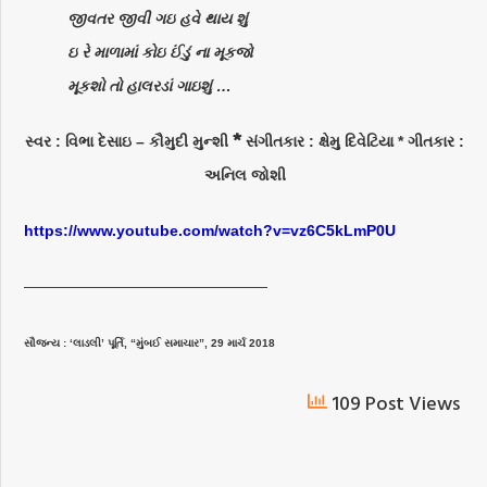
જીવતર જીવી ગઇ હવે થાય શું
ઇ રે માળામાં કોઇ ઈંડું ના મૂકજો
મૂકશો તો હાલરડાં ગાઇશું …
*
સ્વર : વિભા દેસાઇ – કૌમુદી મુન્શી
સંગીતકાર : ક્ષેમુ દિવેટિયા *
ગીતકાર :
અનિલ જોશી
https://www.youtube.com/watch?v=vz6C5kLmP0U
————————————————
સૌજન્ય : ‘લાડલી’ પૂર્તિ, “મુંબઈ સમાચાર”, 29 માર્ચ 2018
109 Post Views