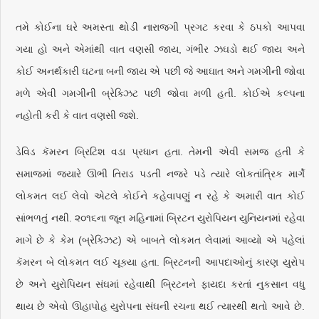
તમે કોઈના ઘરે અમસ્તા થોડી નારાજગી પ્રગટ કરવા કે ઠપકો આપવા
ગયા હો અને એમાંથી વાત વણસી જાય, ગંભીર ઝઘડો થઈ જાય અને
કોઈ અનર્થકારી ઘટના બની જાય એ પછી જે આઘાત અને ગમગીની જોવા
મળે એવી ગમગીની બ્રેક્ઝિટ પછી જોવા મળી હતી. કોઈએ કલ્પના
નહોતી કરી કે વાત વણસી જશે.
ડેવિડ કૅમરન બ્રિટિશ વડા પ્રધાન હતા. તેમની એવી સમજ હતી કે
સમાજમાં જ્યારે ઊભી તિરાડ પડતી નજરે પડે ત્યારે લોકતાંત્રિક માર્ગે‍
લોકમત લઈ લેવો એટલે કોઈને કહેવાપણું ન રહે કે અમારી વાત કોઈ
સાંભળતું નથી. ૨૦૧૬ના જૂન મહિનામાં બ્રિટન યુરોપિયન યુનિયનમાં રહેવા
માગે છે કે કેમ (બ્રેક્ઝિટ) એ બાબતે લોકમત લેવામાં આવ્યો એ પહેલાં
કૅમરન બે લોકમત લઈ ચૂક્યા હતા. બ્રિટનની આપદાઓનું કારણ યુરોપ
છે અને યુરોપિયન સંઘમાં રહેવાથી બ્રિટનને ફાયદા કરતાં નુકસાન વધુ
થાય છે એવો ઊહાપોહ યુરોપના સંઘની રચના થઈ ત્યારથી થતો આવે છે.