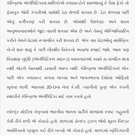
કૅમ્બ્રિજ ઍનૅલિટિકાના માલિકોએ ક્લાયન્ટોને સમજાવ્યું કે પૈસા ફેંકો તો
ફેસબુક જેવી કંપનીઓ પાસેથી ડેટા મેળવી શકાય છે. ડેટા મેળવ્યા પછી
એનું વર્ગીકરણ કરી શકાય છે. એમાંથી ઉશ્કેરાટ અને શરમ
અનુભવનારાઓને જુદા તારવી શકાય એમ છે અને તેમનું એન્જિનિયરિંગ
કરીને તેમને ઘેટામાં રૂપાંતરિત કરી શકાય છે. એક વાર ઘેટાઓનું સાર્વત્રિક
બેં-બેં શરૂ થયું કે પછી નીરક્ષીર વિવેકનો અવાજ રૂંધાઈ જશે. આમ પણ
વિચક્ષણ બુદ્ધિ (ઍનૅલિટિકલ માઇન્ડ) ધરાવનારાઓ ક્યારે ય સંગઠિત થતા
નથી એટલે તેમનાથી ડરવાની જરૂર નથી. કૅમ્બ્રિજ ઍનૅલિટિકાને એક
પછી એક ક્લાયન્ટ મળવા લાગ્યા અને જગતભરના દેશોમાં ઓફિસો
ખૂલવા લાગી. ભારતમાં JD-Uના નેતા કે.સી. ત્યાગીનો પુત્ર એક કંપની
સ્થાપીને કૅમ્બ્રિજ ઍનૅલિટિકા માટે કામ કરતો હતો.
નરેન્દ્ર મોદીના નેતૃત્વમાં ભારતીય જનતા પાર્ટીને ૨૦૧૪માં સ્પષ્ટ બહુમતી
કેવી રીતે મળી એ કોયડો હતો. ૨૦૧૬માં ડોનલ્ડ ટ્રમ્પ જેવો મૂરખ બિલ્ડર
અમેરિકાનો પ્રમુખ કઈ રીતે બન્યો એ કોયડો હતો. ૨૦૧૬માં બ્રેક્ઝિટની