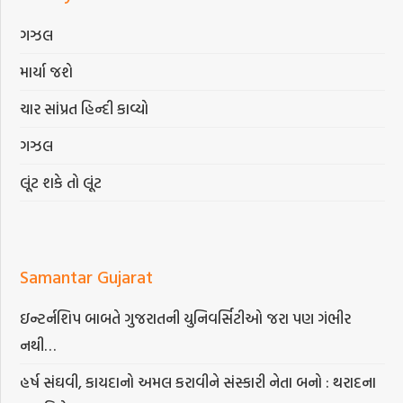
ગઝલ
માર્યા જશે
ચાર સાંપ્રત હિન્દી કાવ્યો
ગઝલ
લૂંટ શકે તો લૂંટ
Samantar Gujarat
ઇન્ટર્નશિપ બાબતે ગુજરાતની યુનિવર્સિટીઓ જરા પણ ગંભીર
નથી…
હર્ષ સંઘવી, કાયદાનો અમલ કરાવીને સંસ્કારી નેતા બનો : થરાદના