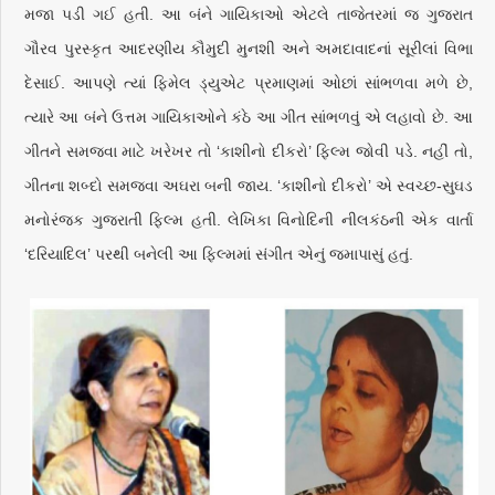
મજા પડી ગઈ હતી. આ બંને ગાયિકાઓ એટલે તાજેતરમાં જ ગુજરાત
ગૌરવ પુરસ્કૃત આદરણીય કૌમુદી મુનશી અને અમદાવાદનાં સૂરીલાં વિભા
દેસાઈ. આપણે ત્યાં ફિમેલ ડ્યુએટ પ્રમાણમાં ઓછાં સાંભળવા મળે છે,
ત્યારે આ બંને ઉત્તમ ગાયિકાઓને કંઠે આ ગીત સાંભળવું એ લહાવો છે. આ
ગીતને સમજવા માટે ખરેખર તો ‘કાશીનો દીકરો’ ફિલ્મ જોવી પડે. નહીં તો,
ગીતના શબ્દો સમજવા અઘરા બની જાય. ‘કાશીનો દીકરો’ એ સ્વચ્છ-સુઘડ
મનોરંજક ગુજરાતી ફિલ્મ હતી. લેખિકા વિનોદિની નીલકંઠની એક વાર્તા
‘દરિયાદિલ’ પરથી બનેલી આ ફિલ્મમાં સંગીત એનું જમાપાસું હતું.