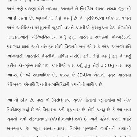
અને તેણે વટાણા વેરી નાખ્યા. અત્યારે તે બ્રિટિશ સંસદ સમક્ષ જુબાની
આપી રહ્યો છે. જુબાનીમાં તેણે કહ્યું છે કે બ્રેક્ઝિટના લોકમત વખતે
અને અમેરિકન પ્રમુખની ચૂંટણી વખતે કંપનીએ ફેસબુકના ડેટા મેળવીને
મતદાતાઓનું એન્જિનિયરિંગ કર્યું હતું. ભારતમાં ૨૦૧૪માં કૉન્ગ્રેસનો
પરાજય થાય અને નરેન્દ્ર મોદી વિજયી બને એ માટે એક અબજોપતિ
અનિવાસી ભારતીયે કંપનીની સર્વિસ ખરીદી હતી. તેણે કહ્યું હતું કે ઘણું
કરીને કૉન્ગ્રેસ માટે પણ કંપનીએ કામ કર્યું હતું. તેણે JD-Uનું નામ પણ
આપ્યું છે જે સ્વાભાવિક છે, કારણ કે JD-Uના નેતાનો પુત્ર ભારતમાં
કૅમ્બ્રિજ ઍનૅલિટિકાની સબસિડિયરી કંપનીનો માલિક છે.
આ તો ઠીક છે, પણ એ બ્રિલિયન્ટ યુવકે પોતાની જુબાનીમાં જે એક
નિરીક્ષણ કર્યું છે એ વિચારતા કરી મૂકનારું છે. તેણે કહ્યું છે કે આ નવા
યુગનો નવો સંસ્થાનવાદ (કૉલોનિઅલિઝમ) છે અને પહેલાં કરતાં વધારે
ખતરનાક છે. જૂના સંસ્થાનવાદમાં નિર્બળ પ્રજાની જમીનને કૉલોની