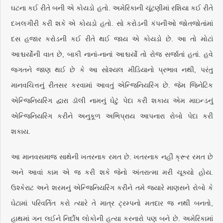
ઘટના કઈ રીતે બની એ કોયડો હતો. અમેરિકાની ચૂંટણીમાં રશિયા કઈ રીતે
દખલગીરી કરી શકે એ કોયડો હતો. સો કરોડની કંપનીઓ જોતજોતાંમાં
દસ હજાર કરોડની કઈ રીતે થઈ જાય એ કોયડો છે. આ તો મોટાં
આશ્ચર્યોની વાત છે, બાકી નાનાં-નાનાં આશ્ચર્યો તો રોજ સર્જા‍તાં હતાં. હવે
જગતને જાણ થઈ છે કે આ સોશ્યલ મીડિયાનો પ્રભાવ નથી, પરંતુ
માનવચિત્તનું રીતસર કરવામાં આવતું એન્જિનિયરિંગ છે. જેમ જિનેટિક
એન્જિનિયરિંગ દ્વારા ડૉલી નામનું ઘેટું પેદા કરી શકાય એમ માઇન્ડનું
એન્જિનિયરિંગ કરીને અનુકૂળ અભિપ્રાય આપનારા રોબો પેદા કરી
શકાય.
આ માનવસમાજ સાથેની ખતરનાક રમત છે. ખતરનાક નહીં ક્રૂર રમત છે
અને આવાં કામ એ જ કરી શકે જેનો અંતરાત્મા મરી ચૂક્યો હોય.
ઉશ્કેરાટ અને શરમનું એન્જિનિયરિંગ કરીને તમે જ્યારે માણસને રોબો કે
ઘેટામાં પરિવર્તિત કરો ત્યારે તે માત્ર ટ્રમ્પનો મતદાર જ નથી બનતો,
હાથમાં ગન લઈને નિર્દોષ લોકોની હત્યા કરનારો પણ બને છે. અમેરિકામાં