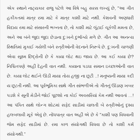
એક સ્થાને નાટ્યકાર રાજુ પટેલે આ વિષે બહુ સરસ લખ્યું છે, "આ ગીત
હકીકતમાં માત્ર રમા માટે કે માત્ર કાશી માટે નથી. કેશવની અણધારી
વિદાય રમા માટે સંસારની ભગ્નતા છે, તો કાશી માટે લૂંટાઈ ચૂકેલી મમતા છે,
અને આ બંને જુદા જુદા છેડાના દુ:ખને દુર્ભાગ્યે મળે છે. ગીત આ અનન્ય
સ્થિતિમાં મુકાઈ ગયેલી બંને સ્ત્રીઓની વેદનાને નિરૂપે છે. દુ:ખની ચાળણી
એવા સૂક્ષ્મ છિદ્રોની છે કે કાયા લોટ થઇ જાય છે. આ કઈ કાયા છે?
નિશ્ચિતપણે અહીં દેહની વાત નથી. કાયાના પડઘા સમાન ઇચ્છાઓની વાત
છે. કાયા લોટ થઈને ઊડી માયા તોય હજી ના છૂટી ..! મનુષ્યની માયા કદી
ય છૂટતી નથી. આ પૂર્વભૂમિકા સાથે ગીત સાંભળીએ તો ગીતનું ઊંડાણ ખબર
પડશે કે સૂની મેડીને જોઈ પૂછશો ના કોઈ અવસરિયાં કેમ નથી આવતાં …!
આ પંક્તિ સાથે લોન્ગ શોટમાં સફેદ સાડીમાં ચાલતી બે સ્ત્રીઓનું દૃશ્ય
હલબલાવી મૂકે એવું છે. નોંધપાત્ર વાત અહીં એ છે કે "કાશી પણ વિધવાની
જેમ સફેદ સાડીમાં છે. રમા કાળ સંયોગથી વિધવા છે તો કાશી કર્મ
સંયોગથી.”