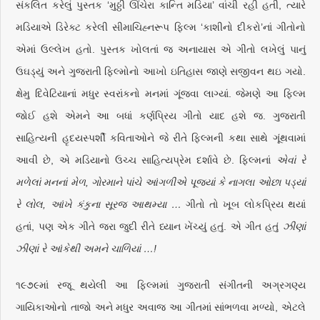
સંકલિત કરેલું પુસ્તક ‘મુઠ્ઠી ઊંચેરા કાન્તિ મડિયા’ વાંચી રહી હતી, ત્યારે
મડિયાએ ડિરેક્ટ કરેલી સીમાચિહ્નરૂપ ફિલ્મ ‘કાશીનો દીકરો’નાં ગીતોનો
એમાં ઉલ્લેખ હતો. પુસ્તક ખોલતાં જ અનાયાસ એ ગીતો લખેલું પાનું
ઉઘડ્યું અને ગુજરાતી ફિલ્મોનો આખો ઇતિહાસ જાણે સજીવન થઇ ગયો.
ક્ષેમુ દિવેટિયાનાં મધુર સ્વરાંકનો મનમાં ગૂંજવા લાગ્યાં. જેમણે આ ફિલ્મ
જોઈ હશે એમને આ બધાં કર્ણપ્રિય ગીતો યાદ હશે જ. ગુજરાતી
સાહિત્યની હૃદયસ્પર્શી કવિતાઓને જે રીતે ફિલ્મની કથા સાથે ગૂંથવામાં
આવી છે, એ મડિયાનો ઉચ્ચ સાહિત્યપ્રેમ દર્શાવે છે. ફિલ્મનાં
એવાં રે
મળેલાં મનનાં મેળ, ગોરમાને પાંચે આંગળીએ પૂજ્યાં કે નાગલા ઓછા પડ્યાં
રે લોલ, આંખે કંકુના સૂરજ આથમ્યા …
ગીતો તો ખૂબ લોકપ્રિય થયાં
હતાં, પણ એક ગીતે જરા જુદી રીતે ધ્યાન ખેંચ્યું હતું. એ ગીત હતું
ઝીણાં
ઝીણાં રે આંકેથી અમને ચાળિયાં …!
૧૯૭૯માં રજૂ થયેલી આ ફિલ્મમાં ગુજરાતી સંગીતની અગ્રગણ્ય
ગાયિકાઓનો તાજો અને મધુર અવાજ આ ગીતમાં સાંભળવા મળ્યો, એટલે