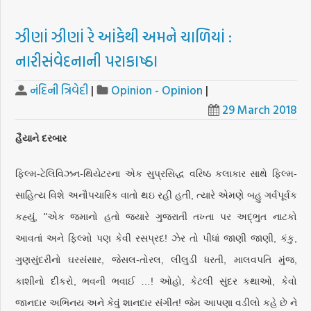
ઝીણાં ઝીણાં રે આંકેથી અમને ચાળિયાં :
નારીસંવેદનાની પરાકાષ્ઠા
નંદિની ત્રિવેદી
|
Opinion - Opinion
|
29 March 2018
હૈયાને દરબાર
ફિલ્મ-ટેલિવિઝન-થિયેટરના એક સુપ્રસિદ્ધ વરિષ્ઠ કલાકાર સાથે ફિલ્મ-
સાહિત્ય વિશે અનૌપચારિક વાતો થઇ રહી હતી, ત્યારે એમણે બહુ ગર્વપૂર્વક
કહ્યું, "એક જમાનો હતો જ્યારે ગુજરાતી તખ્તા પર અદ્ભુત નાટકો
આવતાં અને ફિલ્મો પણ કેવી રસપ્રદ! ઝેર તો પીધાં જાણી જાણી, કંકુ,
ગુણસુંદરીનો ઘરસંસાર, જેસલ-તોરલ, લીલુડી ધરતી, માલવપતિ મુંજ,
કાશીનો દીકરો, ભવની ભવાઈ …! ઓહો, કેટલી સુંદર કથાઓ, કેવો
જાનદાર અભિનય અને કેવું શાનદાર સંગીત! જેમ આપણા વડીલો કહે છે ને