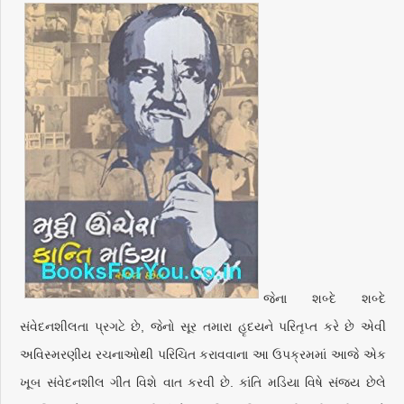
જેના શબ્દે શબ્દે
સંવેદનશીલતા પ્રગટે છે, જેનો સૂર તમારા હૃદયને પરિતૃપ્ત કરે છે એવી
અવિસ્મરણીય રચનાઓથી પરિચિત કરાવવાના આ ઉપક્રમમાં આજે એક
ખૂબ સંવેદનશીલ ગીત વિશે વાત કરવી છે. કાંતિ મડિયા વિષે સંજય છેલે