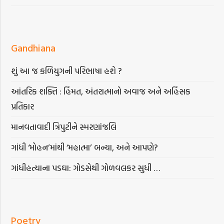
Gandhiana
શું આ જ કળિયુગની પરિભાષા હશે ?
આંતરિક શક્તિ : હિંમત, અંતરાત્માનો અવાજ અને અહિંસક
પ્રતિકાર
માનવતાવાદી ત્રિપુટીને સ્મરણાંજલિ
ગાંધી ‘મોહન’માંથી ‘મહાત્મા’ બન્યા, અને આપણે?
ગાંધીહત્યાના પડઘા: ગોડસેથી ગોળવલકર સુધી …
Poetry