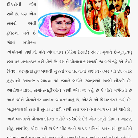
દીકરીની જેમ
રાખે છે, પણ એક
સમયે એવી
દુર્ઘટના બને છે
જેમાં બપોરના
એકાંતમાં કાશીનો પતિ અંબાલાલ (ગિરેશ દેસાઈ) સંયમ ગુમાવે છે-પુત્રવધૂ
રમા પર બળાત્કાર કરી બેસે છે. રમાને પોતાના સસરાથી જ ગર્ભ રહે એ કેવી
વિવશ કરુણતા! હલબલાવી મુકતી આ ઘટનાની કાશીને ખબર પડે છે, ત્યારે
કુટુંબની આબરૂ બચાવવા એ રમાને લઈને જાત્રાએ ચાલી નીકળે છે.
આડોશ-પડોશ, સગાં-સ્નેહીઓને કાશી એમ જ કહે છે કે પોતે ગર્ભવતી છે
અને એને પોતાને જ બાળક અવતરવાનું છે, એટલે એ પિયર જઈ રહી છે.
બહારગામમાં રમાની સુવાવડ પછી કાશી રમા અને તેના બાળકને ઘરે લાવે છે,
અને બાળકને પોતાના દીકરા તરીકે જ ઉછેરે છે! એક સ્ત્રી સિવાય આટલું
મોટું સમર્પણ કોણ કરી શકે? પીઢ અને પાકટ પતિનાં કારનામાં છુપાવીને
પરિવાર અને પુત્રવધૂની આબરૂને બચાવી લેનાર કાશી પર શું વીત્યું હશે એ