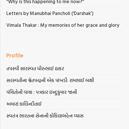
“Why is this happening to me now?”
Letters by Manubhai Pancholi (‘Darshak’)
Vimala Thakar : My memories of her grace and glory
Profile
તપસ્વી સારસ્વત ધીરુભાઈ ઠાકર
સરસ્વતીના શ્વેતપદ્મની એક પાંખડી: રામભાઈ બક્ષી
વંચિતોની વાચા : પત્રકાર ઇન્દુકુમાર જાની
અમારાં કાલિન્દીતાઈ
સ્વતંત્ર ભારતના સેનાની કોકિલાબહેન વ્યાસ