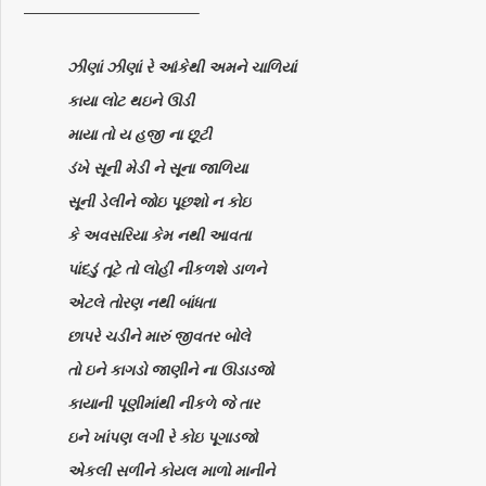
———————————–
ઝીણાં ઝીણાં રે આંકેથી અમને ચાળિયાં
કાયા લોટ થઇને ઊડી
માયા તો ય હજી ના છૂટી
ડંખે સૂની મેડી ને સૂના જાળિયા
સૂની ડેલીને જોઇ પૂછશો ન કોઇ
કે અવસરિયા કેમ નથી આવતા
પાંદડું તૂટે તો લોહી નીકળશે ડાળને
એટલે તોરણ નથી બાંધતા
છાપરે ચડીને મારું જીવતર બોલે
તો ઇને કાગડો જાણીને ના ઊડાડજો
કાયાની પૂણીમાંથી નીકળે જે તાર
ઇને ખાંપણ લગી રે કોઇ પૂગાડજો
એકલી સળીને કોયલ માળો માનીને