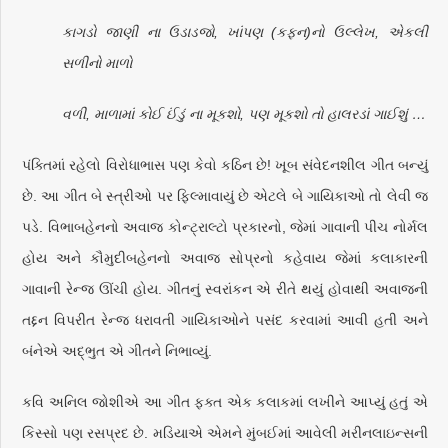
કાગડો જાણી ના ઉડાડજો, ખાંપણ (કફન)નો ઉલ્લેખ, એકલી
સળીનો માળો
વળી, માળામાં કોઈ ઈંડું ના મૂકશો, પણ મૂકશો તો હાલરડાં ગાઈશું …
પંક્તિમાં રહેલો વિરોધાભાસ પણ કેવો કઠિન છે! ખૂબ સંવેદનશીલ ગીત બન્યું
છે. આ ગીત બે સ્ત્રીઓ પર ફિલ્માવાયું છે એટલે બે ગાયિકાઓ તો લેવી જ
પડે. વિભાબહેનનો અવાજ કોન્ટ્રાલ્ટો પ્રકારનો, જેમાં ગાવાની પીચ નોર્મલ
હોય અને કૌમુદીબહેનનો અવાજ સોપ્રનો કહેવાય જેમાં કલાકારની
ગાવાની રેન્જ ઊંચી હોય. ગીતનું સ્વરાંકન એ રીતે થયું હોવાથી અવાજની
તદ્દન વિપરીત રેન્જ ધરાવતી ગાયિકાઓને પસંદ કરવામાં આવી હતી અને
બંનેએ અદ્ભુત એ ગીતને નિભાવ્યું.
કવિ અનિલ જોશીએ આ ગીત ફક્ત એક કલાકમાં લખીને આપ્યું હતું એ
કિસ્સો પણ રસપ્રદ છે. મડિયાએ એમને મુંબઈમાં આવેલી મરીનલાઇન્સની