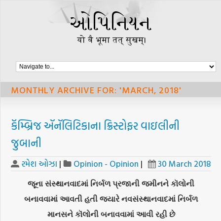
MONTHLY ARCHIVE FOR: 'MARCH, 2018'
કૅમ્બ્રિજ ઍનૅલિટિકાના ક્રિસ્ટોફર વાઇલીની
જુબાની
રમેશ ઓઝા
|
Opinion - Opinion
|
30 March 2018
જૂના સંસ્થાનવાદમાં નિર્બળ પ્રજાની જમીનને કૉલોની
બનાવવામાં આવતી હતી જ્યારે નવસંસ્થાનવાદમાં નિર્બળ
માનસને કૉલોની બનાવવામાં આવી રહી છે