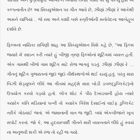
કલ્પનાતીત છે! આ સિચ્યુએશન પર ગીત આવે છે, ઝીણાં ઝીણાં રે આંકેથી
અમને ચાળિયાં .. જે રમા અને કાશી બન્ને સ્ત્રીઓની મનોવેદના આબેહૂબ
દર્શાવે છે.
ફિલ્મનાં નાયિકા રાગિણી શાહ આ સિચ્યુએશન વિશે કહે છે, "આ ફિલ્મ
જ્યારે મેં સાઇન કરી ત્યારે હું બીજી ત્રણ ફિલ્મોનાં શૂટિંગમાં વ્યસ્ત હતી.
એક ગામથી બીજે ગામ શૂટિંગ માટે રોજ ભાગવું પડતું. ઝીણાં ઝીણાં રે …
ગીતનું શૂટિંગ ગુજરાતનાં જુદાં જુદાં તીર્થસ્થળોએ થઈ રહ્યું હતું, પરંતુ મારા
બિઝી શેડ્યુલને લીધે આ ગીતમાં મહદ્ંશે મારા બોડી ડબલ(ડુપ્લિકેટ)નો
ઉપયોગ કરવો પડ્યો હતો. લોંગ શોટ કે પીઠ દેખાડવાની હોય ત્યારે
ક્યારેક કાંતિ મડિયાનાં પત્ની તો ક્યારેક ગિરેશ દેસાઈનાં વાઈફ ડુપ્લિકેટ
તરીકે ગોઠવાઈ જતાં. એ જમાનાની વાત જ જુદી. બધાં એકબીજાને ખૂબ
સપોર્ટ કરતાં. જો કે, આ હૃદયસ્પર્શી ગીતને મારી વ્યસ્તતાને લીધે હું સ્વયં
ના અનુભવી શકી એ રંજ તો રહી જ ગયો.