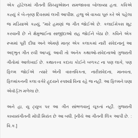
એક હૉટેલમાં ગીતની સિચ્યુએશન સમજાવવા બોલાવ્યા હતા. કવિએ
કહ્યું કે બે-ત્રણ દિવસમાં લખી આપીશ. હજુ એ વાક્ય પૂરું કરે એ પહેલા
જ મડિયાએ કહ્યું, "મારે હમણાં જ ગીત જોઈએ છે. કલાઈમેક્સ શૂટ
કરવાની છે ને ક્ષેમુભાઈના સાજીંદાઓ રાહ જોઈને બેઠા છે. કવિને એક
રૂમમાં પૂરી દીધા અને એમણે માત્ર એક કલાકમાં નારી સંવેદનાનું આ
અદ્ભુત ગીત રચી આપ્યું. આવી તો અનેક કથાઓ-સંવેદનાઓ ગુજરાતી
ગીતોમાં આલેખાઈ છે. કથાતત્ત્વ કદાચ કોઈને બળકટ ના પણ લાગે, પણ
ફિલ્મ જોઈએ ત્યારે એની વાસ્તવિકતા, નારીસંવેદના, માનવતા,
ફિલ્માંકનની કલા વગેરે હૃદયને સ્પર્શ્યા વિના રહે જ નહીં. આ ફિલ્મને ઘણા
એવૉર્ડ્ઝ મળેલા છે.
અને હા, યુ ટ્યુબ પર આ ગીત સાંભળવાનું ચૂકતાં નહીં. ગુજરાતી
કાવ્યસંગીતની મોંઘી મિરાંત છે આ બધી. [નીચે આ ગીતની લિંક આપી છે. :
વિ.ક.]