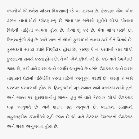
કંપનીએ બિઝનેસ મૉડલ વિકસાવ્યું જે આ મુજબ છે. ફેસબુક જેવાં એક
ડઝન નાનાં-મોટાં પ્લૅટફૉમ્સર્‍ છે જેના પર ભરોસો મૂકીને લોકો પોતાના
વિશેની માહિતી આપતા હોય છે. તેઓ શું કરે છે, કેવા શોખ ધરાવે છે,
મિત્રવર્તુળો કેવું છે અને ખાસ તો લોકો ફુરસદનો સમય કઈ રીતે વિતાવે છે.
ફુરસદનો સમય વધારે નિર્ણાયક હોય છે, કારણ કે ન કરવાનાં કામ લોકો
ફુરસદના સમયે કરતા હોય છે. તેઓ કોને ફૉલો કરે છે, કઈ વાતે ઉશ્કેરાઈ
જાય છે, કઈ વાતે શરમ અને ગ્લાનિ અનુભવે છે વગેરે. ઉશ્કેરાટ અને શરમ
માણસને ઘેટામાં પરિવર્તિત કરવા માટેનો અનુકૂળ પદાર્થ છે, કારણ કે બન્ને
પરસ્પર પરાવલંબી હોય છે. હિન્દુઓનો મુસલમાન સામે પરાજય થયો હતો
અને ભારત પર મુસલમાનોનું શાસન હતું એ વાતે કેટલાક લોકો ઉશ્કેરાટ
પણ અનુભવે છે અને શરમ પણ અનુભવે છે. ભારતના સંસાધનો
બહુરાષ્ટ્રીય કંપનીઓ લૂટી જાય છે એ વાતે કેટલાક દેશભક્તો ઉશ્કેરાટ
અને શરમ અનુભવતા હોય છે.