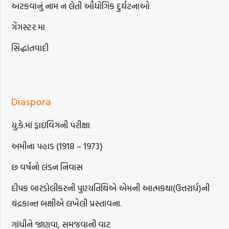
અટકવાનું નામ ન લેતી ઔદ્યોગિક દુર્ઘટનાઓ
ગેંગસ્ટર મા
સિદ્ધાંતવાદી
Diaspora
યુ.કે.માં ડ્રાઇવિંગની પરીક્ષા
અમીના પહાડ (1918 – 1973)
છ વર્ષનો લંડન નિવાસ
દીપક બારડોલીકરની પુણ્યતિથિએ એમની આત્મકથા(ઉત્તરાર્ધ)ની
ચંદ્રકાન્ત બક્ષીએ લખેલી પ્રસ્તાવના.
ગાંધીને જાણવા, સમજવાની વાટ