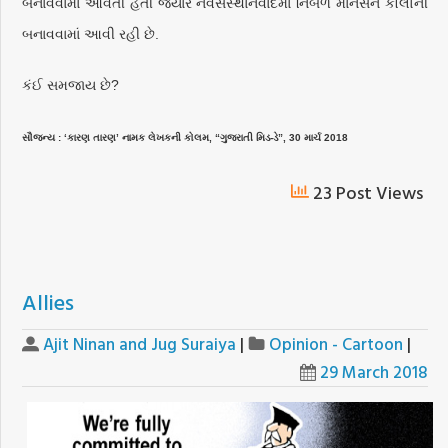
બનાવવામાં આવતી હતી જ્યારે નવસંસ્થાનવાદમાં નિર્બળ માનસને કૉલોની
બનાવવામાં આવી રહી છે.
કંઈ સમજાય છે?
સૌજન્ય : ‘કારણ તારણ’ નામક લેખકની કોલમ, “ગુજરાતી મિડ-ડે”, 30 માર્ચ 2018
23 Post Views
Allies
Ajit Ninan and Jug Suraiya
|
Opinion - Cartoon
|
29 March 2018