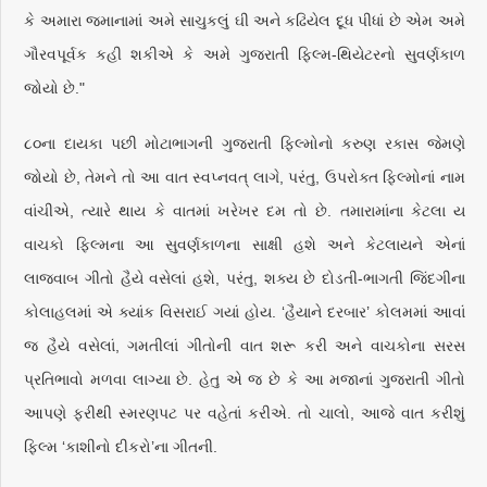
કે અમારા જમાનામાં અમે સાચુકલું ઘી અને કઢિયેલ દૂધ પીધાં છે એમ અમે
ગૌરવપૂર્વક કહી શકીએ કે અમે ગુજરાતી ફિલ્મ-થિયેટરનો સુવર્ણકાળ
જોયો છે."
૮૦ના દાયકા પછી મોટાભાગની ગુજરાતી ફિલ્મોનો કરુણ રકાસ જેમણે
જોયો છે, તેમને તો આ વાત સ્વપ્નવત્ લાગે, પરંતુ, ઉપરોક્ત ફિલ્મોનાં નામ
વાંચીએ, ત્યારે થાય કે વાતમાં ખરેખર દમ તો છે. તમારામાંના કેટલા ય
વાચકો ફિલ્મના આ સુવર્ણકાળના સાક્ષી હશે અને કેટલાયને એનાં
લાજવાબ ગીતો હૈયે વસેલાં હશે, પરંતુ, શક્ય છે દોડતી-ભાગતી જિંદગીના
કોલાહલમાં એ ક્યાંક વિસરાઈ ગયાં હોય. ‘હૈયાને દરબાર’ કોલમમાં આવાં
જ હૈયે વસેલાં, ગમતીલાં ગીતોની વાત શરૂ કરી અને વાચકોના સરસ
પ્રતિભાવો મળવા લાગ્યા છે. હેતુ એ જ છે કે આ મજાનાં ગુજરાતી ગીતો
આપણે ફરીથી સ્મરણપટ પર વહેતાં કરીએ. તો ચાલો, આજે વાત કરીશું
ફિલ્મ ‘કાશીનો દીકરો’ના ગીતની.