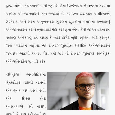
હત્યાઓની જે ઘટનાઓ બની રહી છે એમાં ઉશ્કેરાટ અને શરમના કરવામાં
આવેલા એન્જિનિયરિંગે ભાગ ભજવ્યો છે. ૧૯૮૦ના દાયકામાં અમેરિકાએ
ઉશ્કેરાટ અને શરમ અનુભવનારા મુસ્લિમ યુવકોના દિમાગમાં ઇસ્લામનું
એન્જિનિયરિંગ કરીને ત્રાસવાદી પેદા કર્યા હતા એના કેવી જ આ ઘટના છે.
પ્રમાણ અનેકગણું છે, કારણ કે ત્યારે ટાર્ગેટ સુધી પહોંચવા માટે ફેસબુક
જેવાં પ્લૅટફૉર્મ નહોતાં. જો ટેક્નૉલૉજીરહિત મર્યાદિત એન્જિનિયરિંગ
જગતમાં આટલો આતંક પેદા કરી શકે તો ટેક્નૉલૉજીસભર સાર્વત્રિક
એન્જિનિયરિંગ શું નહીં કરે?
કૅમ્બ્રિજ ઍનૅલિટિકામાં
ક્રિસ્ટોફર વાઇલી નામનો
એક યુવક કામ કરતો હતો.
એક દિવસ તેના
અંતરાત્માએ તેને સવાલ
પૂછ્યો કે તું શું કરી રહ્યો છે