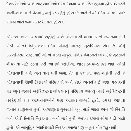
દેશપ્રેમીઓ અને રાષ્ટ્રવાદીઓ દરેક દેશમાં અને દરેક યુગમાં હોય છે જેને
નાની-નાની વાતે પેટમાં દુખતું જ રહેતું હોય છે અને તેઓ દરેક આપદા માટે
બીજાઓને જવાબદાર ઠેરવતા હોય છે.
બ્રિટન આમાં અપવાદ નહોતું અને એમાં વળી ૨૦૦૮ પછી જગતમાં મંદી
બેઠી એટલે બ્રિટનની દરેક પીડાનું કારણ યુરોપિયન સંઘ છે એવું
સરળીકરણ રાષ્ટ્રવાદીઓએ કરવા માંડ્યું. ડેવિડ કૅમરનને લાગ્યું કે ગુસ્સાને
નીકળવા માટે રસ્તો કરી આપવો જોઈએ. થોડી ઠપકા-ઠપકી થશે, થોડી
બોલાચાલી થશે અને વાત પતી જશે. તેમણે કલ્પના પણ નહોતી કરી કે
બોલાચાલી ઊભી તિરાડમાં પરિણમશે અને કોઈ અનર્થ થઈ જશે. ૨૦૧૬ની
૨૩ જૂને જ્યારે બ્રેક્ઝિટના લોકમતનું પરિણામ આવ્યું ત્યારે બ્રેક્ઝિટની
તરફેણમાં મત આપનારાઓને પણ આઘાત લાગ્યો હતો. ઠપકો આપવા
જનાર માણસના હાથે અજાણતા ગુસ્સામાં ખૂન થઈ જાય અને જે સ્થિતિ
બને એવી સ્થિતિ બ્રિટનમાં બની ગઈ હતી. આખા દેશમાં સોપો પડી ગયો
હતો. એ સામૂહિક ગ્લાનિમાંથી બ્રિટન આજે પણ બહાર નીકળ્યું નથી.