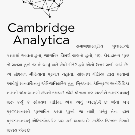
સમાજશાસ્ત્રીય ખુલાસાઓ
કરવામાં આવતા હતા, જાગતિક વિમર્શ ચાલતો હતો; પણ કોયડારૂપ પ્રશ્ન
તો મનમાં હતો જ કે આવું બને કેવી રીતે? હવે એનો ઉત્તર મળી ગયો છે.
એ સોશ્યલ મીડિયાનો પ્રભાવ નહોતો, સોશ્યલ મીડિયા દ્વારા કરવામાં
આવેલું માનવચિત્તનું એન્જિનિયરિંગ હતું. બ્રિટનમાં કૅમ્બ્રિજ ઍનૅલિટિકા
નામની એક ખાનગી કંપની સ્થપાઈ જેણે પોતાના ક્લાયન્ટોને સમજાવવાનું
શરૂ કર્યું કે સોશ્યલ મીડિયા એક એવું પ્લૅટફૉર્મ છે જેનો ખપ
પ્રજામાનસને પ્રભાવિત કરવા પૂરતો જ નથી, પરંતુ તેના દ્વારા
પ્રજામાનસનું એન્જિનિયરિંગ પણ કરી શકાય છે. ટાર્ગેટેડ રિઝલ્ટ મેળવી
શકાય એમ છે.