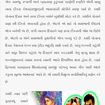
એક સમજુ, રૂપાળી અને બ્રાહ્મણ કુટુંબમાં પરણેલી સ્ત્રીને એની સાસુ
નાના દીકરા કેશવ(રાજીવ)ની જવાબદારી સોંપીને મરણ પામે છે. કાશી
પોતાના દિયર અને સગા દીકરા બન્નેને ખુશીથી મોટા કરે છે. કાશીને પોતાને
ઘણાં વર્ષે દીકરો અવતર્યો હોય છે, એટલે એ માટે તો સમાજની નિંદાનો
ભોગ બનેલી જ છે, વળી નાનકા દિયરને પણ સગા દીકરાની જેમ જ ઉછેરે
છે, એટલે ય એને સમાજની કૂથલીનો ભોગ બનવું પડે છે. કાશી પોતાના
દિયર કેશવનાં લગ્ન રમા (રીટા ભાદુરી) સાથે કરાવે છે, પરંતુ લગ્નની પહેલી
રાતે મધુર મિલન પહેલાં જ દિયરને સાપ કરડવાથી તેનું મૃત્યુ થાય છે.
લગ્નજીવનનાં તમામ સપનાં રમાની આંખે છિન્નભિન્ન થતાં હોય છે, ત્યારે
ફિલ્મમાં કારુણ્યના શિરમોરસમું રાવજી પટેલનું અમર ગીત ‘મારી આંખે
કંકુના સૂરજ આથમ્યા’ આવે છે, જે રમાની વિક્ષુબ્ધ મનોસ્થિતિનું વર્ણન કરે
છે.
કાશી ત્યાર પછી
પુત્રવધૂ રમાને