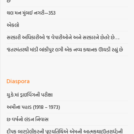
છે
ચલ મન મુંબઈ નગરી—353
એકલો
સરકારી અધિકારીઓ જ વેપારીઓને અને સરકારને છેતરે છે….
જંતરમંતરથી માંડી બાંકીપુર લગી એક નવ્ય કથાનક ઊઘડી રહ્યું છે
Diaspora
યુ.કે.માં ડ્રાઇવિંગની પરીક્ષા
અમીના પહાડ (1918 – 1973)
છ વર્ષનો લંડન નિવાસ
દીપક બારડોલીકરની પુણ્યતિથિએ એમની આત્મકથા(ઉત્તરાર્ધ)ની