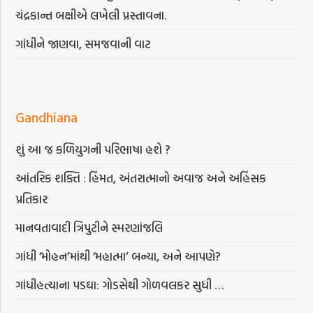
ચંદ્રકાન્ત બક્ષીએ લખેલી પ્રસ્તાવના.
ગાંધીને જાણવા, સમજવાની વાટ
Gandhiana
શું આ જ કળિયુગની પરિભાષા હશે ?
આંતરિક શક્તિ : હિંમત, અંતરાત્માનો અવાજ અને અહિંસક
પ્રતિકાર
માનવતાવાદી ત્રિપુટીને સ્મરણાંજલિ
ગાંધી ‘મોહન’માંથી ‘મહાત્મા’ બન્યા, અને આપણે?
ગાંધીહત્યાના પડઘા: ગોડસેથી ગોળવલકર સુધી …