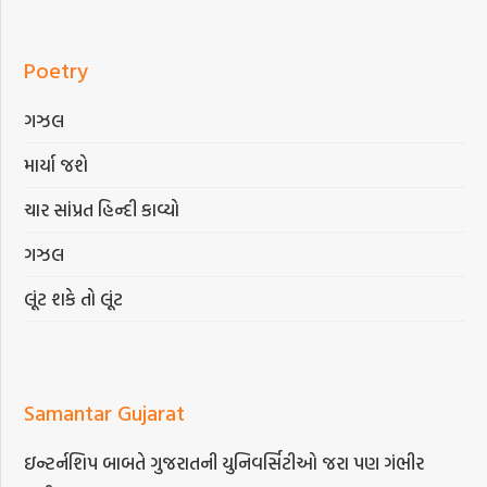
Poetry
ગઝલ
માર્યા જશે
ચાર સાંપ્રત હિન્દી કાવ્યો
ગઝલ
લૂંટ શકે તો લૂંટ
Samantar Gujarat
ઇન્ટર્નશિપ બાબતે ગુજરાતની યુનિવર્સિટીઓ જરા પણ ગંભીર