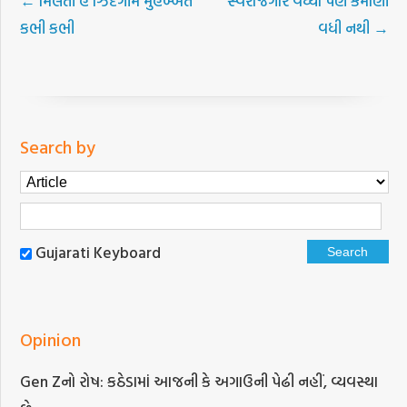
←
મિલતી હૈ ઝિંદગીમેં મુહબ્બત
સ્વરોજગાર વધ્યા પણ કમાણી
કભી કભી
વધી નથી
→
Search by
Gujarati Keyboard
Opinion
Gen Zનો રોષ: કઠેડામાં આજની કે અગાઉની પેઢી નહીં, વ્યવસ્થા