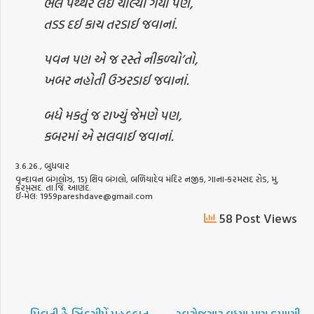
ભલે પથ્થર લઈ ચાલ્યાં ગયાં પણ,
તડડ દઈ કાચ તરડાઈ જવાનાં.
પવન પણ એ જ રસ્તે નીકળ્યો’તો,
ખબર નહોતી ઉઝરડાઈ જવાનાં.
બધે મકતું જ રાખ્યું જેમણે પણ,
કબરમાં એ સલવાઈ જવાનાં.
3.6.26., બુધવાર
વૃન્દાવન બંગલોઝ, 15) શિવ બંગલો, બળિયાદેવ મંદિર નજીક, ગાના-કરમસદ રોડ, મુ.
કરમસદ. તા.જિ. આણંદ.
ઈ-મેલ: 1959pareshdave@gmail.com
58 Post Views