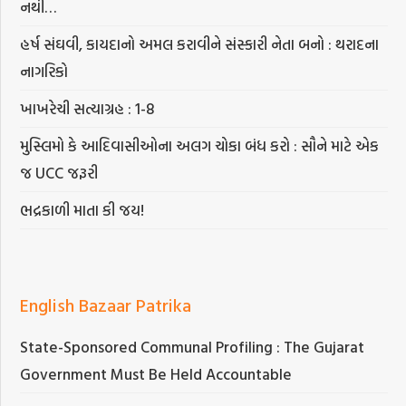
નથી…
હર્ષ સંઘવી, કાયદાનો અમલ કરાવીને સંસ્કારી નેતા બનો : થરાદના
નાગરિકો
ખાખરેચી સત્યાગ્રહ : 1-8
મુસ્લિમો કે આદિવાસીઓના અલગ ચોકા બંધ કરો : સૌને માટે એક
જ UCC જરૂરી
ભદ્રકાળી માતા કી જય!
English Bazaar Patrika
State-Sponsored Communal Profiling : The Gujarat
Government Must Be Held Accountable