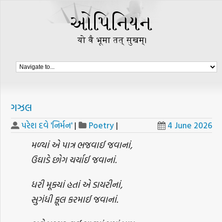
ગઝલ
પરેશ દવે 'નિર્મન'
|
Poetry
|
4 June 2026
મળ્યાં એ પાત્ર ભજવાઈ જવાનાં,
ઉઘાડે છોગ ચર્ચાઈ જવાનાં.
ધરી મૂક્યાં હતાં એ ડાયરીનાં,
સુગંધી ફૂલ કરમાઈ જવાનાં.