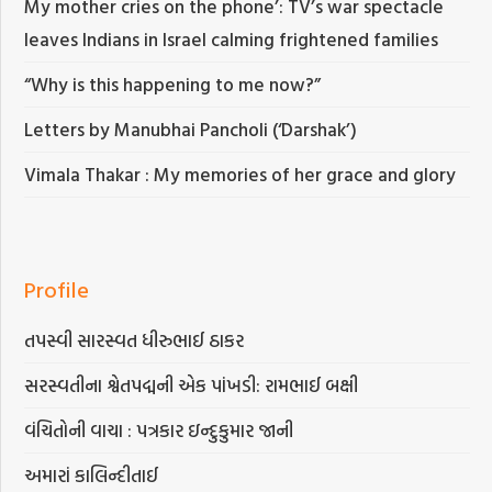
My mother cries on the phone’: TV’s war spectacle
leaves Indians in Israel calming frightened families
“Why is this happening to me now?”
Letters by Manubhai Pancholi (‘Darshak’)
Vimala Thakar : My memories of her grace and glory
Profile
તપસ્વી સારસ્વત ધીરુભાઈ ઠાકર
સરસ્વતીના શ્વેતપદ્મની એક પાંખડી: રામભાઈ બક્ષી
વંચિતોની વાચા : પત્રકાર ઇન્દુકુમાર જાની
અમારાં કાલિન્દીતાઈ