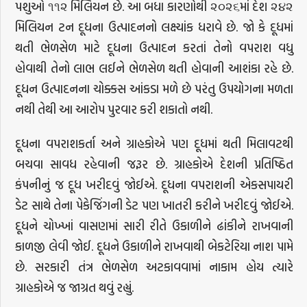
પશુઓ ૧૧૨ મિલિયન છે. આ બધા કારણોથી ૨૦૨૬માં દેશ ૨૪૨
મિલિયન ટન દૂધના ઉત્પાદનનો લક્ષ્યાંક ધરાવે છે. જો કે દૂધમાં
થતી ભેળસેળ માટે દૂધના ઉત્પાદન કરતાં તેનો વપરાશ વધુ
હોવાથી તેનો લાભ લઈને ભેળસેળ થતી હોવાની આશંકા રહે છે.
દૂધન ઉત્પાદનના ચોક્કસ આંકડા મળે છે પરંતુ ઉપયોગના મળતા
નથી તેથી આ આરોપ પુરવાર કરી શકાતો નથી.
દૂધના વપરાશકર્તા અને ગ્રાહકોએ પણ દૂધમાં થતી મિલાવટથી
બચવા સાવધ રહેવાની જરૂર છે. ગ્રાહકોએ દેશની પ્રતિષ્ઠિત
કંપનીનું જ દૂધ ખરીદવું જોઈએ. દૂધના વપરાશની એકસપાયરી
ડેટ સાથે તેના પેકેજિંગની ડેટ પણ ખાતરી કરીને ખરીદવું જોઈએ.
દૂધને ચોખ્ખાં વાસણમાં સારી રીતે ઉકાળીને ઢાંકીને રાખવાની
કાળજી લેવી જોઈ. દૂધને ઉકાળીને રાખવાથી બેકટેરિયા નાશ પામે
છે. સરકારી તંત્ર ભેળસેળ અટકાવવામાં નાકામ હોય ત્યારે
ગ્રાહકોએ જ જાગ્રત થવું રહ્યું.