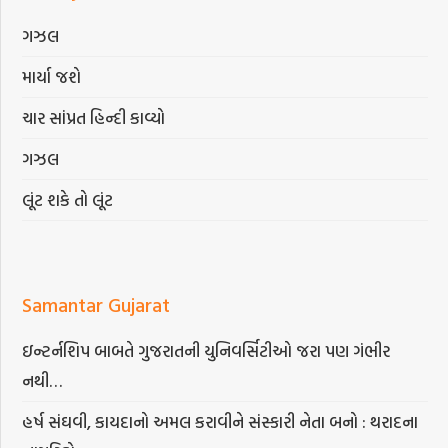
ગઝલ
માર્યા જશે
ચાર સાંપ્રત હિન્દી કાવ્યો
ગઝલ
લૂંટ શકે તો લૂંટ
Samantar Gujarat
ઇન્ટર્નશિપ બાબતે ગુજરાતની યુનિવર્સિટીઓ જરા પણ ગંભીર
નથી…
હર્ષ સંઘવી, કાયદાનો અમલ કરાવીને સંસ્કારી નેતા બનો : થરાદના