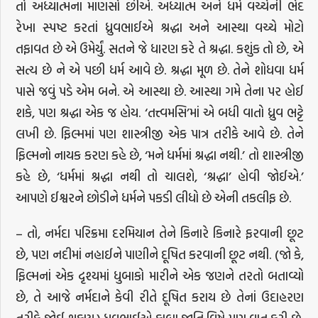
તો અધ્યાત્મના માણસો છીએ. અધ્યાત્મ અને ધર્મ વચ્ચેની ભેદ
રેખા સ્પષ્ટ કરતાં ધ્રુવભાઈએ શ્રદ્ધા અને આસ્થા વચ્ચે મોટો
તફાવત છે એ ઉમેર્યું. સતને જે ધારણ કરે તે શ્રદ્ધા. કશુંક તો છે, એ
સત્ય છે ને એ પછી ધર્મ આવે છે. શ્રદ્ધા મૂળ છે. તેને શોધવા ધર્મ
પાસે જવું પડે એમ બને. એ આસ્થા છે. આસ્થા ગમે તેના પર હોઈ
શકે, પણ શ્રદ્ધા એક જ હોય. ‘તત્ત્વમસિ’માં એ બધી વાતો ધ્રુવ ભટ્ટે
લખી છે. ફિલ્મમાં પણ શાસ્ત્રીજી એક પાત્ર તરીકે આવે છે. તેને
ફિલ્મનો નાયક કરણ કહે છે, ‘મને ધર્મમાં શ્રદ્ધા નથી.’ તો શાસ્ત્રીજી
કહે છે, ‘ધર્મમાં શ્રદ્ધા નથી તો ચાલશે, ‘શ્રદ્ધા’ હોવી જોઈએ.’
આપણે ઈશ્વરને છોડીને ધર્મને પકડી લીધો છે એની તકલીફ છે.
– તો, નર્મદા પરિક્રમા દરમિયાન તેને કિનારે કિનારે ફરવાની છૂટ
છે, પણ નદીમાં નહાઈને પાણીને દૂષિત કરવાની છૂટ નથી. (જો કે,
ફિલ્મનાં એક દૃશ્યમાં ધુબાકો મારીને એક જણને તરતો બતાવ્યો
છે, તે આજે નર્મદાને કેવી રીતે દૂષિત કરાય છે તેનાં ઉદાહરણ