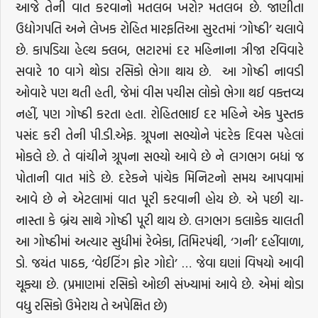
આજે તેની વાત કરવાનો મતલબ ખરો? મતલબ છે. જાણીતા
ઉદ્યોગપતિ અને લેખક રોહિત મારફતિઆ સુરતમાં ‘ગોષ્ઠી’ ચલાવે
છે. કાપડિયા હેલ્થ ક્લબ, ભટારમાં દર મહિનાના ત્રીજા રવિવારે
સવારે 10 વાગે થોડા રસિકો ભેગા થાય છે. આ ગોષ્ઠી નાવડી
ઓવારે પણ થતી હતી, જેમાં વીસ પચીસ લોકો ભેગા થઈ વક્તવ્ય
નહીં, પણ ગોષ્ઠી કરતા હતા. રોહિતભાઈ દર મહિને એક પુસ્તક
પસંદ કરી તેની પી.ડી.એફ. ગ્રૂપના સભ્યોને પંદરેક દિવસ પહેલાં
મોકલે છે. તે વાંચીને ગ્રૂપના સભ્યો આવે છે ને લગભગ બધાં જ
પોતાની વાત માંડે છે. દરેકને પાંચેક મિનિટનો સમય આપવામાં
આવે છે ને એટલામાં વાત પૂરી કરવાની હોય છે. એ પછી ચા-
નાસ્તા કે બ્રંચ સાથે ગોષ્ઠી પૂરી થાય છે. લગભગ કલાકેક ચાલતી
આ ગોષ્ઠીમાં અત્યાર સુધીમાં રેબેકા, તિમિરપંથી, ‘ગની’ દહીંવાળા,
ડો. જયંત પાઠક, ‘વેઈટિંગ ફોર ગોદો’ … જેવા ઘણાં વિષયો આવી
ચૂક્યા છે. (પ્રમાણમાં રસિકો ઓછી સંખ્યામાં આવે છે. એમાં થોડા
વધુ રસિકો ઉમેરાય તે અપેક્ષિત છે)