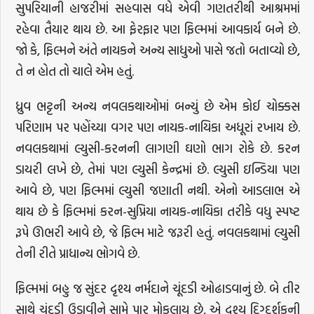
સુપરિયાની હાજરીમાં સહવાસ વધે એવી ગણતરીથી આશ્રમમાં
રહેવા તૈયાર થાય છે. આ ફેરફાર પણ ફિલ્મમાં આવકાર્ય બને છે.
જો કે, ફિલ્મને અંતે નાયકને અન્ય સાધુઓ પાસે જતો બતાવ્યો છે,
તે ન હોત તો ચાલે એમ હતું.
ધ્રુવ ભટ્ટની અન્ય નવલકથાઓમાં બન્યું છે એમ કોઈ ચોક્કસ
પરિણામ પર પહોંચ્યા વગર પણ નાયક-નાયિકા અધૂરાં રખાય છે.
નવલકથામાં લ્યુસી-કરનની લાગણી ઘણો ભાગ રોકે છે. કરન
ડાયરી લખે છે, તેમાં પણ લ્યુસી કેન્દ્રમાં છે. લ્યુસી ઇન્ડિયા પણ
આવે છે, પણ ફિલ્મમાં લ્યુસી જણાતી નથી. એનો આડલાભ એ
થાય છે કે ફિલ્મમાં કરન-સુપ્રિયા નાયક-નાયિકા તરીકે વધુ સ્પષ્ટ
રૂપે ઊભરી આવે છે, જે ફિલ્મ માટે જરૂરી હતું. નવલકથામાં લ્યુસી
તેની રીતે પ્રાધાન્ય ભોગવે છે.
ફિલ્મમાં બહુ જ સુંદર દૃશ્ય નર્મદાને ચૂંદડી ઓઢાડવાનું છે. બે તીર
સાથે ચૂંદડી ઉડાવીને સામે પાર મોકલાય છે, એ દૃશ્ય દિગ્દર્શકની