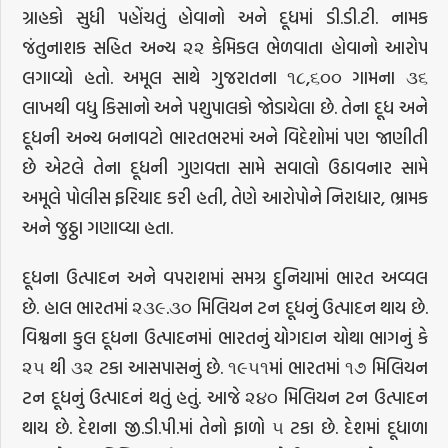
ગ્રાહકો સુધી પહોંચતું હોવાનો અને દૂધમાં ડી.ડી.ટી. નામક
જંતુનાશક સહિત અન્ય ૨૨ કેમિકલ ભેળવાતા હોવાનો આરોપ
લગાવ્યો હતો. અમૂલ સાથે ગુજરાતના ૧૮,૬૦૦ ગામના ૩૬
લાખથી વધુ કિસાનો અને પશુપાલકો જોડાયેલા છે. તેના દૂધ અને
દૂધની અન્ય બનાવટો ભારતભરમાં અને વિદેશોમાં પણ જાણીતી
છે એટલે તેના દૂધની ગુણવત્તા સામે સવાલો ઉઠાવનાર સામે
અમૂલે પોલીસ ફરિયાદ કરી હતી, તેણે આરોપોને નિરાધાર, ભ્રામક
અને જુઠ્ઠા ગણાવ્યા હતા.
દૂધના ઉત્પાદન અને વપરાશમાં સમગ્ર દુનિયામાં ભારત અવ્વલ
છે. હાલ ભારતમાં ૨૩૯.૩૦ મિલિયન ટન દૂધનું ઉત્પાદન થાય છે.
વિશ્વના કુલ દૂધના ઉત્પાદનમાં ભારતનું યોગદાન ચોથા ભાગનું કે
૨૫ થી ૩૨ ટકા આસપાસનું છે. ૧૯૫૧માં ભારતમાં ૧૭ મિલિયન
ટન દૂધનું ઉત્પાદનં થતું હતું. આજે ૨૪૦ મિલિયન ટન ઉત્પાદન
થાય છે. દેશના જી.ડી.પી.માં તેનો ફાળો ૫ ટકા છે. દેશમાં દૂધાળા