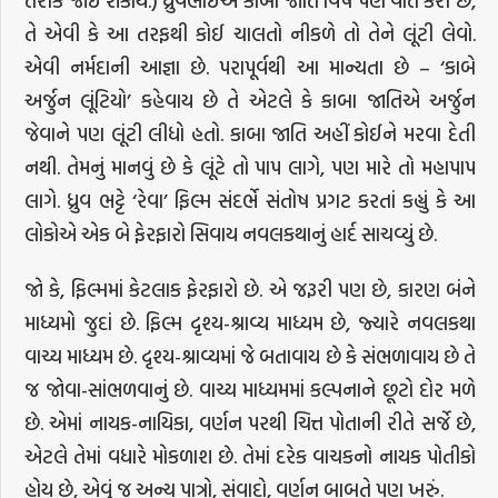
તરીકે જોઈ શકાય.) ધ્રુવભાઈએ કાબા જાતિ વિષે પણ વાત કરી છે,
તે એવી કે આ તરફથી કોઈ ચાલતો નીકળે તો તેને લૂંટી લેવો.
એવી નર્મદાની આજ્ઞા છે. પરાપૂર્વથી આ માન્યતા છે – ‘કાબે
અર્જુન લૂંટિયો’ કહેવાય છે તે એટલે કે કાબા જાતિએ અર્જુન
જેવાને પણ લૂંટી લીધો હતો. કાબા જાતિ અહીં કોઈને મરવા દેતી
નથી. તેમનું માનવું છે કે લૂંટે તો પાપ લાગે, પણ મારે તો મહાપાપ
લાગે. ધ્રુવ ભટ્ટે ‘રેવા’ ફિલ્મ સંદર્ભે સંતોષ પ્રગટ કરતાં કહ્યું કે આ
લોકોએ એક બે ફેરફારો સિવાય નવલકથાનું હાર્દ સાચવ્યું છે.
જો કે, ફિલ્મમાં કેટલાક ફેરફારો છે. એ જરૂરી પણ છે, કારણ બંને
માધ્યમો જુદાં છે. ફિલ્મ દૃશ્ય-શ્રાવ્ય માધ્યમ છે, જ્યારે નવલકથા
વાચ્ય માધ્યમ છે. દૃશ્ય-શ્રાવ્યમાં જે બતાવાય છે કે સંભળાવાય છે તે
જ જોવા-સાંભળવાનું છે. વાચ્ય માધ્યમમાં કલ્પનાને છૂટો દોર મળે
છે. એમાં નાયક-નાયિકા, વર્ણન પરથી ચિત્ત પોતાની રીતે સર્જે છે,
એટલે તેમાં વધારે મોકળાશ છે. તેમાં દરેક વાચકનો નાયક પોતીકો
હોય છે, એવું જ અન્ય પાત્રો, સંવાદો, વર્ણન બાબતે પણ ખરું.