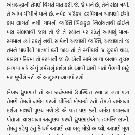
અંધશ્રદ્ધાની તેમણે વિગતે વાત કરી. જે, જે માને છે, તેને શંકા નથી.
તે આંખ મીંચીને માને છે. નર્મદા પરિક્રમા દરમિયાન આપણો ઈગો
કામ લાગતો નથી. ગામની વ્યક્તિ બિલકુલ નિર્ભયતાથી કોઈને
પણ સંભળાવી જાય તો જે તે સ્થાન પર રહેતું આપણું માન-
સ્વમાન ત્યાં ટકતું નથી. સામેની અજાણી વ્યક્તિ, અજાણતાં જ
તમને પાણીથી પાતળાં કરી જાય તો તે સ્વીકાર્યે જ છૂટકો થાય,
કારણ પરિક્રમા તો કરવાની જ છે. એની સામે આવા બનાવ તુચ્છ
લાગવા માંડે એવું નર્મદાનું દર્શન છે. આવી ઘણી વાતો વૈભવી ભટ્ટે
મન મૂકીને કરી. એ અનુભવ આગવો રહ્યો.
લેખક ધ્રુવભાઈ તો આ કાર્યક્રમમાં ઉપસ્થિત રહ્યા ન હતા પણ
તેમણે તેમનો નર્મદા પરનો વીડિયો મોકલ્યો હતો. તેમણે નર્મદાનાં
દર્શન માત્રથી પુણ્ય મળે છે એ વાત પણ કરી. નર્મદા પ્રવાસના
પોતાના ચાલવાના અનુભવ પરથી ધ્રુવભાઈએ ‘તત્ત્વમસિ’ લખી.
તેમનું કહેવું હતું કે ધર્મ આપણે ત્યાં બહુ મોડો આવ્યો, આપણે મૂળ