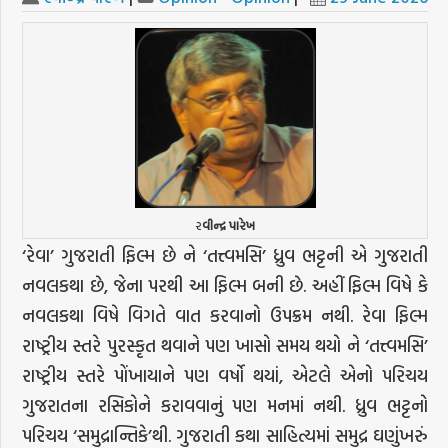
ર
વીન્દ્ર પારેખ
‘રેવા’ ગુજરાતી ફિલ્મ છે ને ‘તત્ત્વમસિ’ ધ્રુવ ભટ્ટની એ ગુજરાતી
નવલકથા છે, જેના પરથી આ ફિલ્મ બની છે. અહીં ફિલ્મ વિષે કે
નવલકથા વિષે વિગતે વાત કરવાનો ઉપક્રમ નથી. રેવા ફિલ્મ
રાષ્ટ્રીય સ્તરે પુરસ્કૃત થવાને પણ ખાસો સમય થયો ને ‘તત્ત્વમસિ’
રાષ્ટ્રીય સ્તરે પોંખાયાને પણ વર્ષો થયાં, એટલે એનો પરિચય
ગુજરાતના રસિકોને કરાવવાનું પણ મનમાં નથી. ધ્રુવ ભટ્ટનો
પરિચય ‘સમુદ્રાન્તિકે’થી. ગુજરાતી કથા સાહિત્યમાં સમુદ્ર ઘણુંખરું