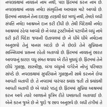
નવલકથામાં નાયકને નામ નથી, પણ ફિલ્મમાં કરન નામ છે.
નવલકથામાં નાયક નર્મદા સંસ્કૃતિના અભ્યાસ માટે આવ્યો છે.
ફિલ્મમાં નાયકને તેના દાદાજી તરફથી કંઇ મળ્યું નથી, તેમણે બધી
સંપત્તિ નર્મદા આશ્રમને દાન કરી દીધી છે. તેથી વિદેશથી નર્મદા
આશ્રમમાં રહેવા આવ્યો છે ને બધા ટ્રસ્ટીઓને પટાવીને બધું નામે
કરી ફરી વિદેશ જવાની ઉતાવળમાં છે ને ધીમે ધીમે નર્મદાના
અનુભવો તેનું માનસ બદલે છે ને છેલ્લે તેને સુપ્રિયાના
સાન્નિધ્યમાં પ્રસન્ન રહેતો બતાવ્યો છે. ફિલ્મમાં નાયકનું ભારત
આવવાનું કારણ વધુ સંમત થવાય એ રીતે મુકાયું છે. ફિલ્મમાં તેને
લીધે ગુપ્તાજી, શાસ્ત્રીજી, બંગા બંધુઓ વગેરેને નોખું પરિમાણ
સાંપડે છે. નવલકથામાં સુપરિયાને ગુપ્તાજીની સાથે કરનને લેવા
આવતી બતાવી છે. તે નવલમાં વારંવાર ક્યાંક જતી તો ક્યાંકથી
આવતી બતાવી છે એ વધારે પડતું છે. ફિલ્મમાં સુપ્રિયા આશ્રમમાં
કરન આવે ત્યારે બાળકને કૃત્રિમ રીતે ધમકાવતી બતાવાઈ છે.
એને કરન જુએ છે ને જુદો જ ભાવ અનુભવે છે. બધી તંગીમાં તે