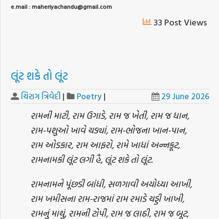
e.mail : maheriyachandu@gmail.com
33 Post Views
લૂંટ શકે તો લૂંટ
ચિરાગ ત્રિવેદી
|
Poetry
|
29 June 2026
રામની માટી, રામ ઉગાડે, રામ જ ખેતી, રામ જ ધાન,
રામ-પશુઓ ખાવે ચડ્યાં, રામ-ભોજના ખાન-પાન,
રામ ઓડકાર, રામ આફરો, રામે ખાધાં અન્નકૂટ,
રામનામકી લૂંટ લગી હૈ, લૂંટ શકે તો લૂંટ.
રામનામને પૂંછડી બાંધી, સળગાવી અયોધ્યા આખી,
રામ ખમીસના રામ-રાજમાં રામ રમાડે ચડ્ડી ખાખી,
રામનું માથું, રામની ટોપી, રામ જ લાઠી, રામ જ બૂટ,