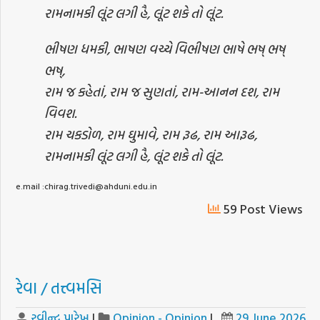
રામનામકી લૂંટ લગી હૈ, લૂંટ શકે તો લૂંટ.
ભીષણ ધમકી, ભાષણ વચ્ચે વિભીષણ ભાષે ભષ્ ભષ્
ભષ્,
રામ જ કહેતાં, રામ જ સુણતાં, રામ-આનન દશ, રામ
વિવશ.
રામ ચકડોળ, રામ ઘુમાવે, રામ રૂઢ, રામ આરૂઢ,
રામનામકી લૂંટ લગી હૈ, લૂંટ શકે તો લૂંટ.
e.mail :chirag.trivedi@ahduni.edu.in
59 Post Views
રેવા / તત્ત્વમસિ
રવીન્દ્ર પારેખ
|
Opinion - Opinion
|
29 June 2026