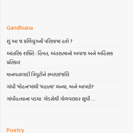
Gandhiana
શું આ જ કળિયુગની પરિભાષા હશે ?
આંતરિક શક્તિ : હિંમત, અંતરાત્માનો અવાજ અને અહિંસક
પ્રતિકાર
માનવતાવાદી ત્રિપુટીને સ્મરણાંજલિ
ગાંધી ‘મોહન’માંથી ‘મહાત્મા’ બન્યા, અને આપણે?
ગાંધીહત્યાના પડઘા: ગોડસેથી ગોળવલકર સુધી …
Poetry