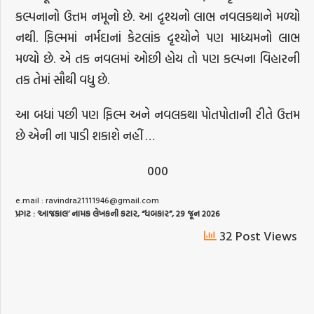
કલ્પનાનો ઉત્તમ નમૂનો છે. આ દૃશ્યનો લાભ નવલકથાને મળ્યો
નથી. ફિલ્મમાં નર્મદાનાં કેટલાંક દૃશ્યોને પણ માધ્યમનો લાભ
મળ્યો છે. એ તક નવલમાં ઓછી હોય તો પણ કલ્પના વિહારની
તક તેમાં સૌથી વધુ છે.
આ બધાં પછી પણ ફિલ્મ અને નવલકથા પોતપોતાની રીતે ઉત્તમ
છે એની ના પાડી શકાશે નહીં …
000
e.mail :
ravindra21111946@gmail.com
પ્રગટ
: ‘
આજકાલ
’
નામક
લેખકની
કટાર
, “
ધબકાર
”, 29
જૂન
2026
32 Post Views