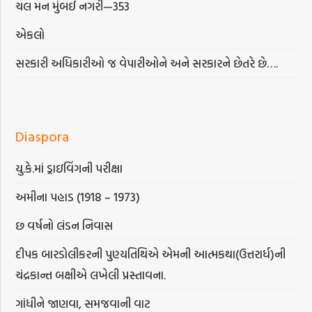
ચલ મન મુંબઈ નગરી—353
એકલો
સરકારી અધિકારીઓ જ વેપારીઓને અને સરકારને છેતરે છે….
Diaspora
યુ.કે.માં ડ્રાઇવિંગની પરીક્ષા
અમીના પહાડ (1918 – 1973)
છ વર્ષનો લંડન નિવાસ
દીપક બારડોલીકરની પુણ્યતિથિએ એમની આત્મકથા(ઉત્તરાર્ધ)ની
ચંદ્રકાન્ત બક્ષીએ લખેલી પ્રસ્તાવના.
ગાંધીને જાણવા, સમજવાની વાટ