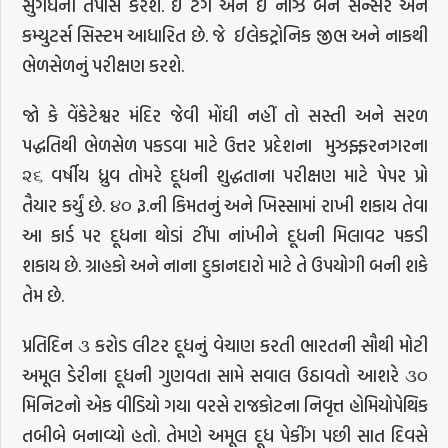
સુગંધની તપાસ કરશે. ઈ ટંગ અને ઈ નોઝ બંને સેન્સર અને
કમ્યુટર્સ સિસ્ટમ આધારિત છે. જે ઈલેકટ્રોનિક જીભ અને નાકથી
ભેળસેળનું પરીક્ષણ કરશે.
જો કે વેંકેટેશ્વર મંદિર જેવી મોંઘી નહીં તો સસ્તી અને સરળ
પદ્ધતિથી ભેળસેળ પકડવા માટે ઉત્તર પ્રદેશના મુઝફ્ફરનગરના
૨૬ વર્ષીય ધ્રુવ તોમરે દૂધની શુદ્ધતાના પરીક્ષણ માટે પેપર પ્રો
તૈયાર કર્યું છે. ૪૦ રૂ.ની કિમતનું અને ખિસ્સામાં રાખી શકાય તેવા
આ કાર્ડ પર દૂધના થોડાં ટીંપા નાંખીને દૂધની મિલાવટ પકડી
શકાય છે. ગ્રાહકો અને નાના દુકાનદારો માટે તે ઉપયોગી બની શકે
તેમ છે.
પ્રતિદિન ૩ કરોડ લીટર દૂધનું વેચાણ કરતી ભારતની સૌથી મોટી
અમૂલ ડેરીના દૂધની ગુણવતા સામે સવાલ ઉઠાવતો આશરે ૩૦
મિનિટનો એક વીડિયો ગયા વરસે રાજકોટના નિવૃત્ત હોમિયોપેથિક
તબીબે બનાવ્યો હતો. તેમણે અમૂલ દૂધ પેકીંગ પછી સાત દિવસે