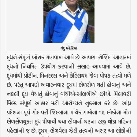
ચંદુ મહેરિયા
દૂધને સંપૂર્ણ ખોરાક ગણવામાં આવે છે. આપણા રોજિંદા આહારમાં
દૂધનો નિયમિત ઉપયોગ કરવાની સલાહ આપવામાં આવે છે.
દૂધમાંથી પ્રોટીન, મિનરલ્સ અને કેલ્શિયમ જેવા પોષક તત્ત્વો મળે
છે. પરંતુ આપણે અવારનવાર દૂધમાં ભેળસેળ થતી હોવાનું અને
નકલી દૂધ વેચાતું હોવાનું વાંચીએ-સાંભળીએ છીએ. મિલાવટી
મિલ્ક સંપૂર્ણ આહાર મટી આરોગ્યને નુકસાન કરે છે. આંધ્ર
પ્રદેશના પૂર્વ ગોદાવરી જિલ્લાના પાંચેક ગામોના ૧૬ લોકોના મોત
ભેળસેળયુક્ત દૂધ પીવાથી થયા હોવાની ઘટના હજી થોડા મહિના
પહેલાંની જ છે. દૂધમાં ભેળવેલા ઝેરી તત્ત્વની અસર આ લોકોની