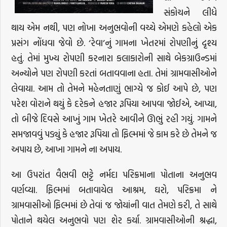
સંકોચને લીધે
થાય એમ નથી, પણ નોખા અનુભવોની વચ્ચે એમણે કહેલો એક
પ્રસંગ નોંધવા જેવો છે. ‘રેવા’નું ગામના ખેતરમાં રોપણીનું દૃશ્ય
હતું. તેમાં મુખ્ય રોપણી કરનારા કલાકારોની સાથે બેકગ્રાઉન્ડમાં
અન્યોને પણ રોપણી કરતાં બતાવવાના હતા. તેમાં ગ્રામવાસીઓને
લેવાયા. આમ તો તેમને મહેનતાણું ભાગ્યે જ કોઈ આપે છે, પણ
પરેશ વોરાને થયું કે દરેકને હજાર રૂપિયા આપવા જોઈએ, આપ્યા,
તો બીજે દિવસે આખું ગામ ખેતરે આવીને ઊભું રહી ગયું. ગામને
સમજાવવું પડ્યું કે હજાર રૂપિયા તો ફિલ્મમાં જે કામ કરે છે તેમને જ
અપાય છે, આખા ગામને ના અપાય.
આ ઉપરાંત વૈભવી ભટ્ટે નર્મદા પરિક્રમાના પોતાના અનુભવ
વર્ણવ્યા. ફિલ્મમાં બતાવાયેલ આશ્રમ, ઘરો, પરિક્રમા ને
ગ્રામવાસીઓ ફિલ્મમાં છે તેવાં જ જોયાંની વાત તેમણે કરી, તે સાથે
પોતાને થયેલ અનુભવો પણ શેર કર્યા. ગ્રામવાસીઓની શ્રદ્ધા,