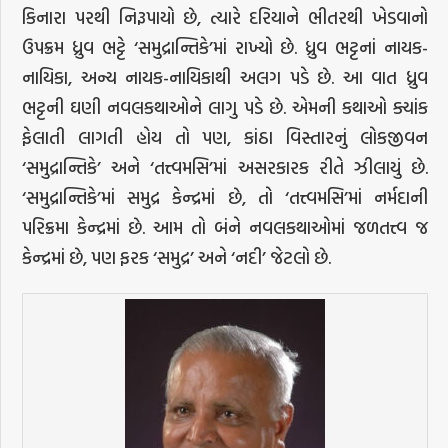
કિનારા પરથી નિરૂપાયો છે, ત્યારે દરિયાને ભીતરથી ખેડવાનો
ઉપક્રમ ધ્રુવ ભટ્ટે ‘સમુદ્રાન્તિકે’માં રાખ્યો છે. ધ્રુવ ભટ્ટનાં નાયક-
નાયિકા, અન્ય નાયક-નાયિકાથી અલગ પડે છે. આ વાત ધ્રુવ
ભટ્ટની ઘણી નવલકથાઓને લાગુ પડે છે. એમની કથાઓ ક્યાંક
ફેલાતી લાગતી હોય તો પણ, કાંઠા વિસ્તારનું લોકજીવન
‘સમુદ્રાન્તિકે’ અને ‘તત્ત્વમસિ’માં અસરકારક રીતે ઝીલાયું છે.
‘સમુદ્રાન્તિકે’માં સમુદ્ર કેન્દ્રમાં છે, તો ‘તત્ત્વમસિ’માં નર્મદાની
પરિક્રમા કેન્દ્રમાં છે. આમ તો બંને નવલકથાઓમાં જળતત્ત્વ જ
કેન્દ્રમાં છે, પણ ફરક ‘સમુદ્ર’ અને ‘નદી’ જેટલો છે.