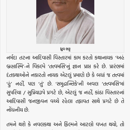
ધ્રુવ ભટ્ટ
નર્મદા તટના આદિવાસી વિસ્તારમાં કામ કરતો કથાનાયક ‘અહં
બ્રહ્માસ્મિ’-ને વિકલ્પે ‘તત્ત્વમસિ’નું જ્ઞાન પ્રાપ્ત કરે છે. પ્રારંભમાં
દંતકથાઓને નકારતો નાયક એટલું પ્રમાણે છે કે બધાં જ તત્ત્વમાં
‘હું’ નહીં, પણ ‘તું’ છે. ‘સમુદ્રાન્તિકે’ની અવલ ‘તત્ત્વમસિ’માં
સુપરિયા / સુપ્રિયારૂપે પ્રગટે છે, એટલું જ નહીં, કાંઠા વિસ્તારનાં
આદિવાસી જનજીવન વચ્ચે રહેલા તફાવત સાથે પ્રગટે છે તે
નોંધનીય છે.
તમને થશે કે નવલકથા અને ફિલ્મને આટલો વખત થયો, તો