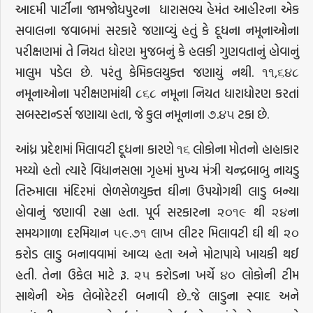
આદમી પાર્ટીના જામજોધપુરના ધારાસભ્ય હેમંત આહીરના એક
સવાલના જવાબમાં સરકારે જણાવ્યું હતું કે દૂધના નમૂનાઓના
પરીક્ષણમાં તે નિયત ધોરણ મુજબનું કે હલકી ગુણવતાનું હોવાનું
માલુમ પડેલ છે. પરંતુ કેમિકલયુક્ત જણાયું નથી. ૧૧,૬૪૮
નમૂનાઓના પરીક્ષણમાંથી ૮૬૮ નમૂના નિયત ધારાધોરણ કરતાં
સબસ્ટાન્ડર્સ જણાયા હતા, જે કુલ નમૂનાના ૭.૪૫ ટકા છે.
આંધ્ર પ્રદેશમાં મિલાવટી દૂધના કારણે ૧૬ લોકોના મોતનો હાહાકાર
મચ્યો હતો ત્યારે વિધાનસભા ગૃહમાં મુખ્ય મંત્રી ચન્દ્રબાબુ નાયડુ
તિરુમાલા મંદિરમાં ભેળસેળયુક્ત ઘીના ઉપયોગથી લાડુ બન્યા
હોવાનું જણાવી રહ્યા હતા. પૂર્વ સરકારના ૨૦૧૯ થી ૨૪ના
સમયગાળા દરમિયાન ૫૯.૭૧ લાખ લીટર મિલાવટી ઘી થી ૨૦
કરોડ લાડુ બનાવવામાં આવ્ય હતા અને મોટાપાયે ખાયકી થઈ
હતી. તેના ઉકેલ માટે રૂ. ૨૫ કરોડના ખર્ચે ૪૦ લોકોની ટીમ
સાથેની એક લેબોરેટરી બનાવી છે..જે લાડુના સ્વાદ અને