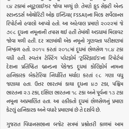
૬૪ ટકામાં ન્યૂટ્રલાઈઝર જોવા મળ્યું છે. તેમણે ફૂડ સેફ્ટી એન્ડ
સ્ટાન્ડડર્સ ઓથોરિટી ઓફ ઇન્ડિયા( FSSAI)ના મિલ્ક સર્વેલાન્સ
રિપોર્ટનો હવાલો આપ્યો હતો. આ અહેવાલ પ્રમાણે ૨૦૨૨માં જે
૭૯૮ દૂધના નમૂનાની તપાસ થઈ હતી તેમાંથી અડધામાં મિલાવટ
જોવા મળી હતી. દર ત્રણમાંથી એક નમૂનો ગુણવત્તા પરીક્ષણમાં
નિષ્ફળ હતો. ૨૦૧૫ કરતાં ૨૦૧૮માં દૂધમાં ભેળસેળ ૧૬.૪ ટકા
વધી હતી. સ્વતંત્ર ટેસ્ટિંગ પ્લેટફોર્મ ‘ટ્રસ્ટિફાઈડ’ના રિપોર્ટમાં
દેશના પ્રતિષ્ઠિત બ્રાન્ડના પેકેજ્ડ દૂધમાં કોલિફોર્મ નામના
હાનિકારક બેકટેરિયા નિર્ધારિત મર્યાદા કરતાં ૯૮ ગણા વધુ
જણાયા હતા. ઉત્તર ભારતમાં કાચા દૂધના ૪૭ ટકા, પશ્ચિમ
ભારતના ૨૩ ટકા, દક્ષિણ ભારતના ૧૮ ટકા અને પૂર્વના ૧૩ ટકા
નમૂના અપ્રમાણિત હતા. આ હકીકતો દૂધમાં ભેળસેળનું પ્રમાણ
કેટલું હાનિકારક અને વધારે પ્રમાણમાં છે તે દર્શાવે છે.
ગુજરાત વિધાનસભાના બજેટ સત્રમાં પ્રશ્નોત્તરી કાળમાં આમ