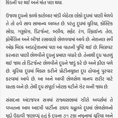
કિડની પર થઈ અને મોત પણ થયા.
ઉજળા દૂધનો કાળો કારોબાર માંડી બેઠેલા લોકો દૂધમાં પાણી મેળવે
તે તો હવે સાવ સામાન્ય બાબત છે. પરંતુ દૂધમાં યુરિયા, કોસ્ટિક
સોડા, ગ્લુકોઝ, ડિટર્જન્ટ, બ્લીચ, સફેદ રંગ, રિફાઈન્ડ તેલ,
ફોર્મેલિન અને બીજાં રસાયણો ભેળવવામાં આવે છે. નેશનલ સર્વે
ઓફ મિલ્ક અડલ્ટ્રેશનમાં પણ આ વાતની પુષ્ટિ થઈ છે. મિલાવટ
કરનારા પાણી ભેળવીને દૂધનું પ્રમાણ વધારે છે. તેનાથી દૂધ પાતળું
થઈ જાય તો ડિટર્જન્ટ ભેળવીને દૂધને જાડું કરે છે અને ફીણ વળે
છે. યુરિયા દૂધમાં મિક્સ કરીને પ્રોટીનયુક્ત દૂધ હોવાનું પુરવાર
કરવામાં આવે છે. આ અને આવી ભેળસેળ માનવ શરીર માટે
ઘાતક બને છે. તેથી દૂધ સંપૂર્ણ ખોરાક મટીને ઝેર બની જાય છે.
સંસદના અંદાજપત્ર સત્રમાં રાજ્યસભામાં ઝીરો અવર્સમાં તે
વખતના આમ આદમી પાર્ટીના રાઘવ ચઢ્ઢાએ દૂધમાં ભેળસેળનો
મૂદ્દો ઉઠાવી જણાવ્યું હતું કે દૂધના ૭૧ ટકા નમૂનામાં યુરિયા અને