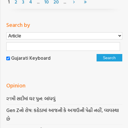
...
...
1
2
3
4
10
20
Search by
Gujarati Keyboard
Opinion
૨૧મી સદીમાં ઘર પુન: બાંધવું
Gen Zનો રોષ: કઠેડામાં આજની કે અગાઉની પેઢી નહીં, વ્યવસ્થા
છે