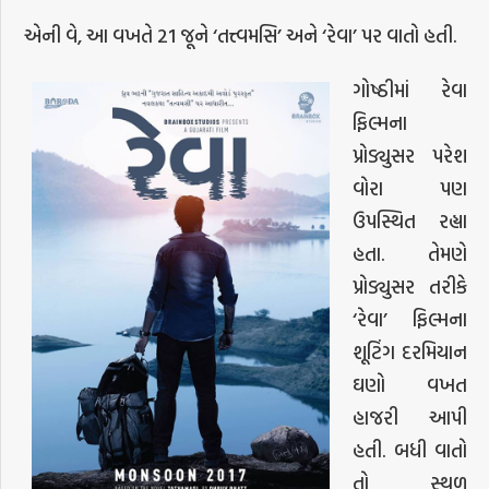
એની વે, આ વખતે 21 જૂને ‘તત્ત્વમસિ’ અને ‘રેવા’ પર વાતો હતી.
ગોષ્ઠીમાં રેવા
ફિલ્મના
પ્રોડ્યુસર પરેશ
વોરા પણ
ઉપસ્થિત રહ્યા
હતા. તેમણે
પ્રોડ્યુસર તરીકે
‘રેવા’ ફિલ્મના
શૂટિંગ દરમિયાન
ઘણો વખત
હાજરી આપી
હતી. બધી વાતો
તો સ્થળ