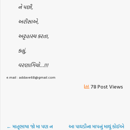
ને પછી,
અરીસાએ,
અટ્ટહાસ્ય કરતા,
કહ્યું,
વરણાગિયો…!!!
e.mail : addave68@gmail.com
78 Post Views
←
માતૃભાષા જો મા પણ ન
આ પાઘડીના માપનું માથું કોઈએ