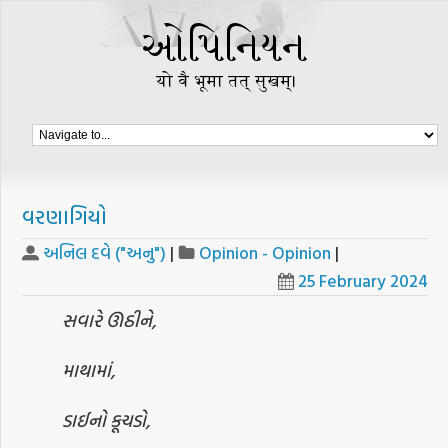
વરણાગિયો
અનિલ દવે ("અનુ")
|
Opinion - Opinion
|
25 February 2024
સવારે ઊઠીને,
માથામાં,
ડાઈનો કૂચડો,