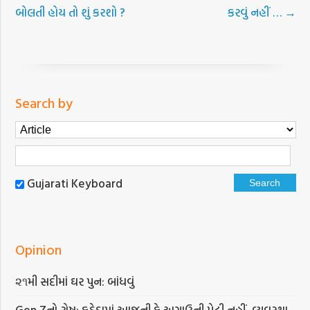
બોલતી હોય તો શું કરશો ?
કરવું નહીં …
→
Search by
Gujarati Keyboard
Opinion
૨૧મી સદીમાં ઘર પુન: બાંધવું
Gen Zનો રોષ: કઠેડામાં આજની કે અગાઉની પેઢી નહીં, વ્યવસ્થા