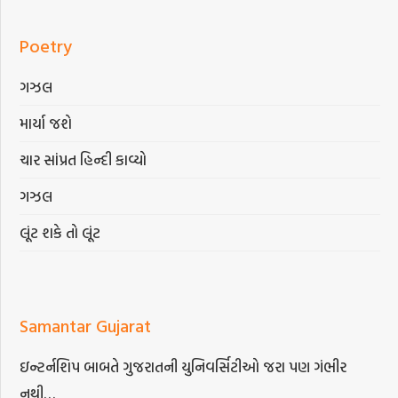
Poetry
ગઝલ
માર્યા જશે
ચાર સાંપ્રત હિન્દી કાવ્યો
ગઝલ
લૂંટ શકે તો લૂંટ
Samantar Gujarat
ઇન્ટર્નશિપ બાબતે ગુજરાતની યુનિવર્સિટીઓ જરા પણ ગંભીર
નથી…