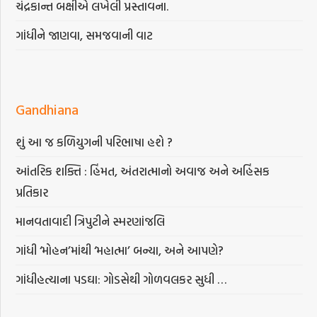
ચંદ્રકાન્ત બક્ષીએ લખેલી પ્રસ્તાવના.
ગાંધીને જાણવા, સમજવાની વાટ
Gandhiana
શું આ જ કળિયુગની પરિભાષા હશે ?
આંતરિક શક્તિ : હિંમત, અંતરાત્માનો અવાજ અને અહિંસક
પ્રતિકાર
માનવતાવાદી ત્રિપુટીને સ્મરણાંજલિ
ગાંધી ‘મોહન’માંથી ‘મહાત્મા’ બન્યા, અને આપણે?
ગાંધીહત્યાના પડઘા: ગોડસેથી ગોળવલકર સુધી …