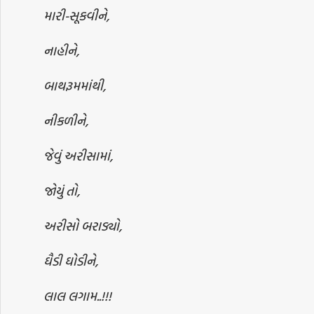
મારી-સૂકવીને,
નાહીને,
બાથરૂમમાંથી,
નીકળીને,
જેવું અરીસામાં,
જોયું તો,
અરીસો બરાડ્યો,
ઘૈડી ઘોડીને,
લાલ લગામ..!!!