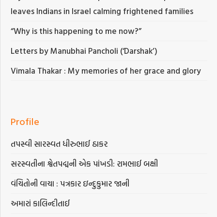
leaves Indians in Israel calming frightened families
“Why is this happening to me now?”
Letters by Manubhai Pancholi (‘Darshak’)
Vimala Thakar : My memories of her grace and glory
Profile
તપસ્વી સારસ્વત ધીરુભાઈ ઠાકર
સરસ્વતીના શ્વેતપદ્મની એક પાંખડી: રામભાઈ બક્ષી
વંચિતોની વાચા : પત્રકાર ઇન્દુકુમાર જાની
અમારાં કાલિન્દીતાઈ