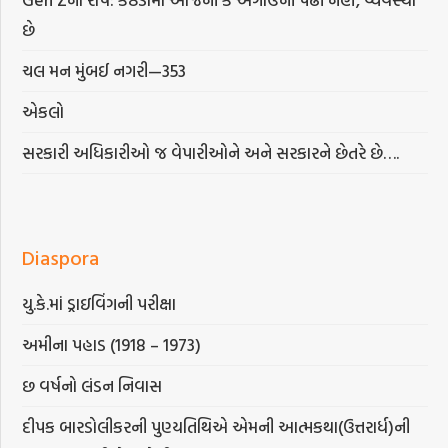
છે
ચલ મન મુંબઈ નગરી—353
એકલો
સરકારી અધિકારીઓ જ વેપારીઓને અને સરકારને છેતરે છે….
Diaspora
યુ.કે.માં ડ્રાઇવિંગની પરીક્ષા
અમીના પહાડ (1918 – 1973)
છ વર્ષનો લંડન નિવાસ
દીપક બારડોલીકરની પુણ્યતિથિએ એમની આત્મકથા(ઉત્તરાર્ધ)ની