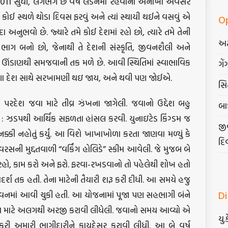
011 સુધી, લગભગ છ વર્ષ લંડનમાં રહેવાનો અનોખો અવસર
. કોઈ સ્થળે થોડા દિવસ ફરવું અને ત્યાં સ્થાયી થઈને વસવું એ
O
ા અનુભવો છે. જ્યારે તમે કોઈ દેશમાં રહો છો, ત્યારે તમે તેની
અટ
 ભાગ બનો છો, જેનાથી તે દેશની સંસ્કૃતિ, જીવનશૈલી અને
ે ઊંડાણથી સમજવાની તક મળે છે. આવી સ્થિતિમાં સ્વાભાવિક
ગેં
ા દેશ સાથે સરખામણી થઇ જાય, અને થવી પણ જોઈએ.
સિદ
પરદેશ જવા માટે તીવ્ર ઝંખના જાગેલી. જવાનો ઉદ્દેશ બહુ
બા
ો : ઝડપથી આર્થિક સફળતા હાંસલ કરવી. યુનાઇટેડ કિંગ્ડમ જ
જી
નક્કી નહોતું કર્યું. આ વિશે ખાખાખોળા કરતા જાણવા મળ્યું કે
દિ
બે વરસની મુદ્દતવાળી “વર્કિંગ હોલિડે” સ્કીમ આવેલી. જે મુજબ બે
 રહો, કામ કરો અને ફરો. ફરવા-રખડવાનો તો પહેલેથી શોખ હતો
આદર્શ તક હતી. તેના માટેની તૈયારી શરૂ કરી દીધી. આ સમયે હજુ
D
જીવનમાં આવી ચુકી હતી. આ યોજનામાં પૂજા પણ સહભાગી બંને
વીઝા માટે અલગથી અરજી કરાવી લીધેલી. જવાનો સમય આવ્યો એ
યુ.
કરી અમારી ભાગીદારીને કાયદેસર કરાવી લીધી. આ બે વર્ષ