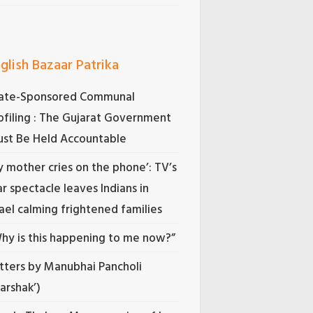
glish Bazaar Patrika
ate-Sponsored Communal
ofiling : The Gujarat Government
st Be Held Accountable
 mother cries on the phone’: TV’s
r spectacle leaves Indians in
rael calming frightened families
hy is this happening to me now?”
tters by Manubhai Pancholi
Darshak’)