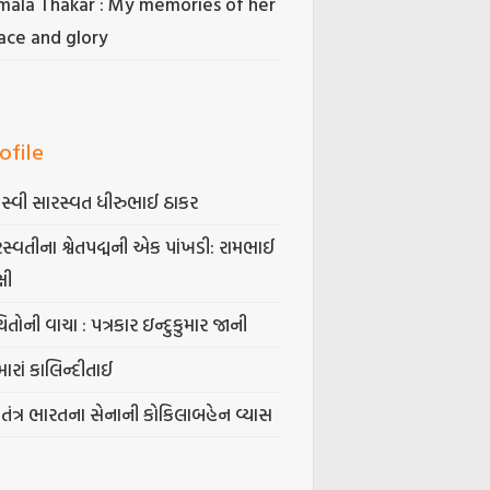
mala Thakar : My memories of her
ace and glory
ofile
સ્વી સારસ્વત ધીરુભાઈ ઠાકર
સ્વતીના શ્વેતપદ્મની એક પાંખડી: રામભાઈ
્ષી
િતોની વાચા : પત્રકાર ઇન્દુકુમાર જાની
ારાં કાલિન્દીતાઈ
વતંત્ર ભારતના સેનાની કોકિલાબહેન વ્યાસ