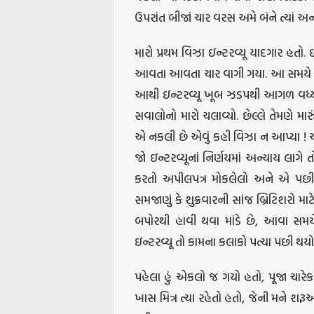
ઉપરાંત બીજાં ચાર વરસ અમે બંને ત્યાં અન્
મારો પ્રથમ વિઝા ઇન્ટરવ્યૂ યાદગાર હતો. 
આવતા આવતા ચાર વાગી ગયા. આ સમયે બ્
આથી ઇન્ટરવ્યૂ ખૂબ ઝડપથી આગળ વધ્ય
સવાલોનો મારો ચલાવ્યો. છેલ્લે તેમણે મારું
એ નકલી છે એવું કહી વિઝા ન આપ્યા !
જો ઇન્ટરવ્યૂનાં નિર્ણયમાં અન્યાય લાગ
કરતો અપીલપત્ર મોકલેલો અને એ પછી 
સમજાણું કે શુક્રવારની સાંજ બ્રિટિશરો મ
બપોરથી હાવી થવા માંડે છે, આવા સ
ઇન્ટરવ્યૂ તો કામના કલાકો પત્યા પછી થયો
પહેલા હું એકલો જ ગયો હતો, પૂજા ચારેક
ખાસ મિત્ર ત્યા રહેતો હતો, જેની મને શરૂઆત