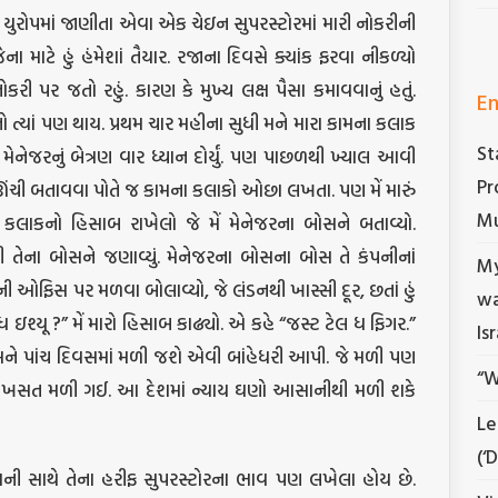
. યુરોપમાં જાણીતા એવા એક ચેઇન સુપરસ્ટોરમાં મારી નોકરીની
ટે હું હંમેશાં તૈયાર. રજાના દિવસે ક્યાંક ફરવા નીકળ્યો
રી પર જતો રહું. કારણ કે મુખ્ય લક્ષ પૈસા કમાવવાનું હતું.
En
 ત્યાં પણ થાય. પ્રથમ ચાર મહીના સુધી મને મારા કામના કલાક
St
 મેનેજરનું બેત્રણ વાર ધ્યાન દોર્યું. પણ પાછળથી ખ્યાલ આવી
Pr
ી ઊંચી બતાવવા પોતે જ કામના કલાકો ઓછા લખતા. પણ મેં મારું
Mu
 કલાકનો હિસાબ રાખેલો જે મેં મેનેજરના બોસને બતાવ્યો.
ેના બોસને જણાવ્યું. મેનેજરના બોસના બોસ તે કંપનીનાં
My
ની ઓફિસ પર મળવા બોલાવ્યો, જે લંડનથી ખાસ્સી દૂર, છતાં હું
wa
 ઇશ્યૂ ?” મેં મારો હિસાબ કાઢ્યો. એ કહે “જસ્ટ ટેલ ધ ફિગર.”
Is
મને પાંચ દિવસમાં મળી જશે એવી બાંહેધરી આપી. જે મળી પણ
“W
થી રૂખસત મળી ગઈ. આ દેશમાં ન્યાય ઘણો આસાનીથી મળી શકે
Le
(‘
ાવની સાથે તેના હરીફ સુપરસ્ટોરના ભાવ પણ લખેલા હોય છે.