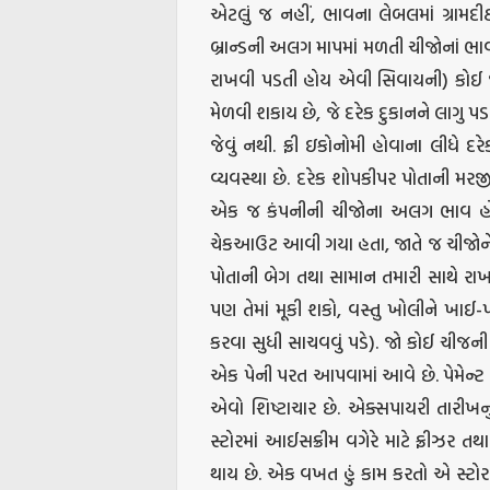
એટલું જ નહીં, ભાવના લેબલમાં ગ્રા
બ્રાન્ડની અલગ માપમાં મળતી ચીજોનાં 
રાખવી પડતી હોય એવી સિવાયની) કોઈ 
મેળવી શકાય છે, જે દરેક દુકાનને લાગુ પડ
જેવું નથી. ફ્રી ઇકોનોમી હોવાના લીધ
વ્યવસ્થા છે. દરેક શોપકીપર પોતાની મરજ
એક જ કંપનીની ચીજોના અલગ ભાવ હોય એ 
ચેકઆઉટ આવી ગયા હતા, જાતે જ ચીજોને સ્
પોતાની બેગ તથા સામાન તમારી સાથે રાખવ
પણ તેમાં મૂકી શકો, વસ્તુ ખોલીને ખા
કરવા સુધી સાચવવું પડે). જો કોઈ ચીજની
એક પેની પરત આપવામાં આવે છે. પેમેન્ટ 
એવો શિષ્ટાચાર છે. એક્સપાયરી તારીખનુ
સ્ટોરમાં આઈસક્રીમ વગેરે માટે ફ્રીઝર 
થાય છે. એક વખત હું કામ કરતો એ સ્ટોરન