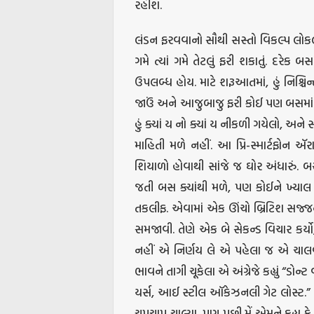
રહીશ.
લંડન ફરવવાનો સૌથી સસ્તો વિકલ્પ લો
ગમે ત્યાં ગમે તેટલું ફરી શકાતું. દરેક
ઉપલબ્ધ હોય. માટે શરૂઆતમાં, હું નિશ્ચિ
જાઉં અને આજુબાજુ ફરી કોઈ પણ બસમાં 
હું ક્યાં ય નો ક્યાં ય નીકળી ગયેલો, અને 
માહિતી મળે નહીં. આ પ્રિ-સ્માર્ટફોન ઍર
શિયાળો હોવાથી સાંજે જ ઘોર અંધારું. બ
જતી બસ ક્યાંથી મળે, પણ કોઈને ખ્યાલ
તકલીફ. એવામાં એક ઊંચો બ્રિટિશ સજ્જન 
સમજાવી. તેણે એક બે સેકન્ડ વિચાર કર્યો,
નહીં એ નિર્ણય લે એ પહેલા જ એ ચાલવા માં
ભાવને તાગી ચૂકેલા એ અંગ્રેજે કહ્યું “ડો
યર્સ, આઈ સ્ટીલ ઑકેઝનલી ગેટ લોસ્ટ.” હુ
ચૂપચાપ ચાલ્યા, પણ પછી મેં એમને કહ્યુ