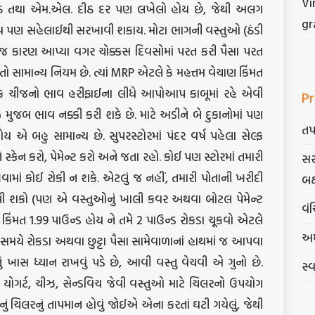
Vi
મદીઠ તથા એમ.એલ. દીઠ દર પણ લખેલો હોય છે, જેથી અલગ
gr
ભાવ પણ સહેલાઈથી સરખાવી શકાય. મોટા ભાગની વસ્તુઓ (ઠંડી
જ કારણ આપ્યા વગર ચોક્કસ દિવસોમાં પરત કરી પૈસા પરત
તો સામાન્ય નિયમ છે. ત્યાં MRP એટલે કે મહત્તમ વેચાણ કિંમત
ે દરેક ચીજનો ભાવ હરીફાઈના લીધે આપોઆપ કાબૂમાં રહે એવી
Pr
ી મુજબ ભાવ નક્કી કરી શકે છે. માટે અડીને બે દુકાનોમાં પણ
તપ
બહુ સામાન્ય છે. સુપરસ્ટોરમાં પંદર વર્ષ પહેલા સેલ્ફ
કેન કરો, પેમેન્ટ કરો અને જતા રહો. કોઈ પણ સ્ટોરમાં તમારી
સર
ામાં કોઈ રોકી ન શકે. એટલું જ નહીં, તમારી પોતાની ખરીદી
બક
ઈ-પી શકો (પણ એ વસ્તુઓનું ખાલી કવર અથવા બોટલ પેમેન્ટ
વંચ
 કિંમત 1.99 પાઉન્ડ હોય ને તમે 2 પાઉન્ડ રોકડા ચૂકવો એટલે
અમ
સમયે રોકડા અથવા છુટ્ટા પૈસા સામેવાળાનાં હાથમાં જ આપવા
ં ખાસ ધ્યાન રાખવું પડે છે, આવી વસ્તુ વેચવી એ ગુનો છે.
સ્
તથા યોગર્ટ, ચીઝ, સેન્ડવિચ જેવી વસ્તુઓ માટે ચિલરનો ઉપયોગ
ું ચિલરનું તાપમાન હોવું જોઈએ એના કરતાં ઘટી ગયેલું, જેથી