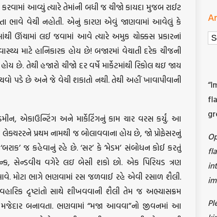
ર કરવામાં આવ્યું ત્યારે તેમાંની બધી જ ચીજો કાયદા મુજબ રાઈટ
Ar
સ્તા ભાવે વેચી નહોતી. એનું કારણ એવું જાણવામાં આવેલું કે
ી ઊંચામાં લઈ જવામાં આવે ત્યારે અમુક ચોક્કસ પ્રકારનાં
Ar
સ્વાસ્થ્ય માટે હાનિકારક હોય છે! બજારમાં વેચાતી દરેક ચીજની
ય છે. તેથી હજારો ચીજો દર વર્ષે માર્કેટમાંથી રિકોલ થઇ જાય
ેચવો પડે છે અને જે વેચી શકાતો નથી. તેથી અહીં ખાવાપીવાની
“I
fl
gr
મીન, એકાઉન્ટિંગ અને માર્કેટિંગનું કામ ચાર વરસ કર્યું. આ
ં લેક્ચરરને પ્રથમ નામથી જ બોલાવવાના હોય છે, જો પ્રોફેસરનું
O
ક’ જ કહેવાનું રહે છે. ‘સર’ કે ‘મેડમ’ સંબોધન કોઈ કરતું
fl
ડ્રિન્ક, સેન્ડવીચ વગેરે લઇ બેસી શકો છો. એક પિરિયડ ત્રણ
in
ેક આવે. મોટા ભાગે ભણવામાં રસ જળવાઈ રહે એવી રસાળ શૈલી.
im
યાવહારિક દૃષ્ટાંતો સાથે શીખવવાની શૈલી તેમ જ અભ્યાસક્રમ
Pl
 વધુ મજેદાર બનાવતા. ભણવામાં “મજા આવવા”નો જીવનમાં આ