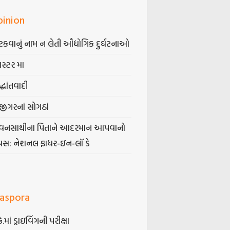
pinion
કવાનું નામ ન લેતી ઔદ્યોગિક દુર્ઘટનાઓ
ગસ્ટર મા
્ધાંતવાદી
જીગરનાં સોગઠાં
વનસાથીના પિતાને આદરમાન આપવાનો
વસ: નેશનલ ફાધર-ઇન-લૉ ડે
iaspora
કે.માં ડ્રાઇવિંગની પરીક્ષા