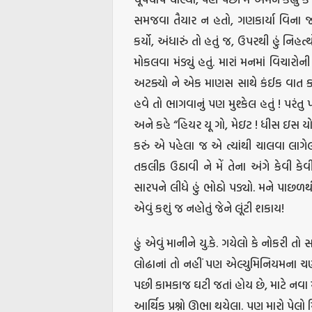
સમજવા તૈયાર ન હતો, ગણકાર્યા વિના જ 
કર્યો, અંધારું તો હતું જ, ઉપરથી હું નિહત
મોકલવા મંડ્યું હતું. મારાં મનમાં વિચારો
અટક્યો ને એક માણસ સાથે કંઈક વાત કર
હવે તો ભાગવાનું પણ મુશ્કેલ હતું ! પર
અને કહે “હિયર યૂ ગો, મેઇટ ! ધીસ ઇસ ય
કરું એ પહેલા જ એ ત્યાંથી ચાલવા લાગે
તકલીફ ઉઠાવી ને મેં તેના અંગે કેવી કે
સારપને લીધે હું ભોઠો પડ્યો. મને પાછળ
એવું કશું જ નહોતું જેને લૂંટી શકાય!
હું એવું માનીને યુ.કે. ગયેલો કે નોકરી ત
લોઢાનાં તો નહીં પણ એલ્યુમિનિયમના ચણા
પછી કામકાજ ઘટી જતાં હોય છે, માટે નવા
આર્થિક પ્રશ્નો ઊભા થયેલા. પણ મારો પેલો