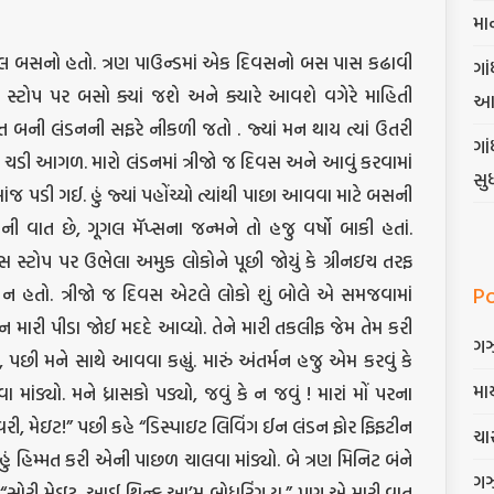
મા
કલ બસનો હતો. ત્રણ પાઉન્ડમાં એક દિવસનો બસ પાસ કઢાવી
ગાં
 બસ સ્ટોપ પર બસો ક્યાં જશે અને ક્યારે આવશે વગેરે માહિતી
આ
ન્ત બની લંડનની સફરે નીકળી જતો . જ્યાં મન થાય ત્યાં ઉતરી
ગા
ચડી આગળ. મારો લંડનમાં ત્રીજો જ દિવસ અને આવું કરવામાં
સુ
સાંજ પડી ગઈ. હું જ્યાં પહોંચ્યો ત્યાંથી પાછા આવવા માટે બસની
ાની વાત છે, ગૂગલ મૅપ્સના જન્મને તો હજુ વર્ષો બાકી હતાં.
સ સ્ટોપ પર ઉભેલા અમુક લોકોને પૂછી જોયું કે ગ્રીનઇચ તરફ
P
 ન હતો. ત્રીજો જ દિવસ એટલે લોકો શું બોલે એ સમજવામાં
મારી પીડા જોઈ મદદે આવ્યો. તેને મારી તકલીફ જેમ તેમ કરી
ગ
 પછી મને સાથે આવવા કહ્યું. મારું અંતર્મન હજુ એમ કરવું કે
માર
ડ્યો. મને ધ્રાસકો પડ્યો, જવું કે ન જવું ! મારાં મોં પરના
ન્ટ વરી, મેઇટ!” પછી કહે “ડિસ્પાઇટ લિવિંગ ઈન લંડન ફોર ફિફટીન
ચાર
ં હિમ્મત કરી એની પાછળ ચાલવા માંડ્યો. બે ત્રણ મિનિટ બંને
ગ
 કે “સોરી મેઇટ, આઈ થિન્ક આ’મ બોધરિંગ યુ.” પણ એ મારી વાત