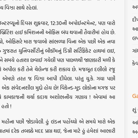
અમ
ય વિઝા સાથે રહેલાં.
દી
ઇન્ટરવ્યૂનો દિવસ શુક્રવાર, 12:30ની અપોઈન્ટમેન્ટ, પણ વારો
આત્
રિટિશ હાઈ કમિશનની ઓફિસ બંધ થવાની તૈયારીમાં હોય છે.
લખ
ો, ઓફિસરે મારા જવાબો સાંભળ્યા વિના એક પછી એક નવા
 ગુજરાત યુનિવર્સીટીનું બીકૉમનું ડિગ્રી સર્ટિફિકેટ હાથમાં લઇ,
ગા
 એ સમયે હતાશા છવાઈ ગયેલી પણ પાછળથી જાણકારી મળી કે
કે
ે તો અપીલ કરી તેને ચેલેન્જ કરી શકાય છે. મજબૂત દલીલો રજૂ
એમણે તરત જ વિઝા આપી દીધેલા. પરંતુ યુ.કે. ગયા પછી
ાટે એક સંવેદનશીલ મુદ્દો હોય છે! વિકેન્ડ-મૂડ લોકોના મગજ પર
G
મયે કામકાજની ચર્ચા કદાચ અશોભનીય ગણાય ! એવામાં આ
 હતો !
શુ
 મહીના પછી જોડાયેલી. હું લંડન પહોંચ્યો એ સમયે મારો એક
આં
માં દરેક તબક્કે મદદ પ્રાપ્ત થઇ, જેના માટે હું હંમેશાં આભારી
અન