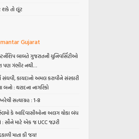
ટ શકે તો લૂંટ
mantar Gujarat
્ટર્નશિપ બાબતે ગુજરાતની યુનિવર્સિટીઓ
ા પણ ગંભીર નથી…
્ષ સંઘવી, કાયદાનો અમલ કરાવીને સંસ્કારી
તા બનો : થરાદના નાગરિકો
ખરેચી સત્યાગ્રહ : 1-8
સ્લિમો કે આદિવાસીઓના અલગ ચોકા બંધ
ો : સૌને માટે એક જ UCC જરૂરી
્રકાળી માતા કી જય!