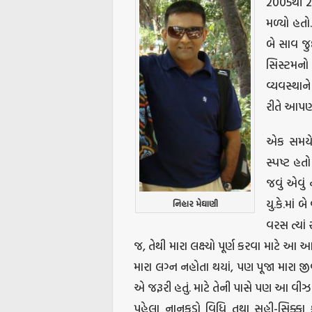
2005થી 2
મળ્યો હતો
બે સાવ જુદ
સિસ્ટમનો
વ્યવસ્થાન
રીતે આપણ
એક સમયે 
સ્પષ્ટ હત
જવું એવું 
યુ.કે.માં 
નિહાર મેઘાણી
વરસ ત્યાં
જ, તેથી મારા લક્ષ્યો પૂર્ણ કરવા માટે આ 
મારા લગ્ન નહોતા થયાં, પણ પૂજા મારા 
એ જરૂરી હતું. માટે તેની પાસે પણ આ 
પહેલા નાનકડો વિધિ તથા સહી-સિક્કા 