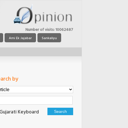
Number of visits:
10062487
Ami Ek Jajabar
Sankaliyu
arch by
Gujarati Keyboard