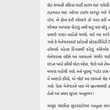
સેટ થવાની પ્રક્રિયા ઘણી સરળ થઇ ગયેલી
શરૂઆત થઇ. ઓવર ટાઈમ ભરપૂર મળે જેના મા
હોવ, ને ફોન કરી બોલાવે તો પરત ફરી નોક
શોષણ આપણા જેટલું નથી થતું પણ થોડું તો
પ્રમાણે પગાર નહોતો મળ્યો, માટે આ અંગે
ગયો કે મેનેજરભાઈ સ્ટોરની પ્રોડકટીવિટ
હૉમવર્ક પહેલા દિવસથી કરેલું. એકેએક
મેનેજરના બૉસે આ બાબતને ગંભીર ગણી ત
લંડન ખાતે સૌથી મોટા બોસ, જેણે મને તેમ
મળવા પહોચી ગયો. મને પૂછ્યું “વ્હોટ ઇસ ધ
મેં આંકડો કીધો, એ જોઈ આ રકમનો ચેક 
ગયો. પેલા મેનેજરને પણ એ બ્રાન્ચમાં
તેનો આ પ્રથમ સુખદ અનુભવ !
અમુક જાણીતા સુપરસ્ટોરમાં વસ્તુના ભ