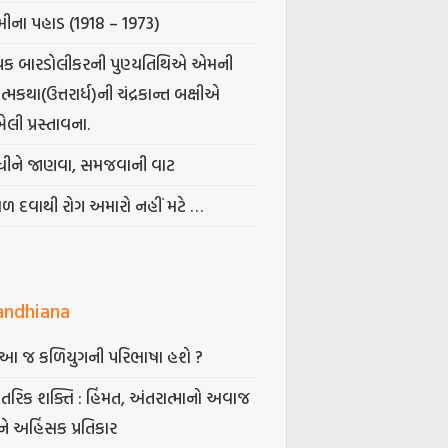
ીના પહાડ (1918 – 1973)
પક બારડોલીકરની પુણ્યતિથિએ એમની
મકથા(ઉત્તરાર્ધ)ની ચંદ્રકાન્ત બક્ષીએ
ેલી પ્રસ્તાવના.
ંધીને જાણવા, સમજવાની વાટ
વળ દવાથી રોગ અમારો નહીં મટે …
andhiana
ં આ જ કળિયુગની પરિભાષા હશે ?
તરિક શક્તિ : હિંમત, અંતરાત્માનો અવાજ
ે અહિંસક પ્રતિકાર