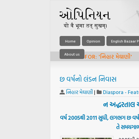
Home
Opinion
English Bazaar P
About us
ARCHIVE FOR: 'નિહાર મેઘાણી'
છ વર્ષનો લંડન નિવાસ
નિહાર મેઘાણી
|
Diaspora - Feat
ન અદ્ધરતાલ 
વર્ષ
2005
થી
2011
સુધી
,
લગભગ
છ
વર્ષ
તે
સમયગાળા