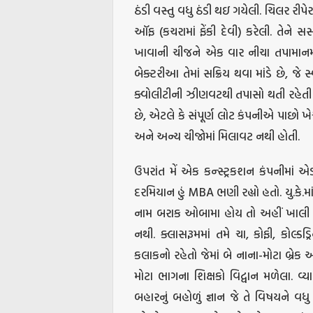
ઠંડી વસ્તુ વધુ ઠંડી થઇ ગયેલી. ચિલર રીપે
ઑફ (કચરામાં ફેંકી દેવી) કરેલી. તેને સ
ખાવાની ચીજને એક વાર નીચા તપામાનમાંથ
બેક્ટરીઆ તેમાં સક્રિય થવા માંડે છે, જે 
ક્વોલીટીની ઝીણવટથી તપાસો થતી રહેતી હો
છે, એટલે કે સંપૂર્ણ લોટ કંપનીએ પાછો ખ
અને અન્ય ચીજોમાં મિલાવટ નથી હોતી.
ઉપરાંત મેં એક કન્સ્ટ્રકશન કંપનીમાં એડ
દરમિયાન હું MBA ભણી રહ્યો હતો. યુ.કે.મા
નામ બરાક ઓબામા હોય તો અહીં ખાલી ‘બરા
નથી. ક્લાસરૂમમાં તમે ચા, કોફી, કોલ્ડ
કલાકનો રહેતો જેમાં બે નાના-મોટા બ્ર
મોટા ભાગના શિક્ષકો વિદ્વાન મળેલા. વ્
બહારનું બહોળું જ્ઞાન જે તે વિષયને