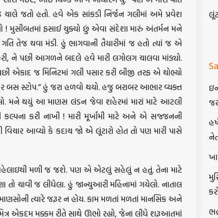
ચાલે જતો હતો. હવે એક સાંકડી નિર્જન ગલીમાં અમે પ્રવેશ
લૂં
્થો ! મુસીબતમાં ફસાઈ ચુક્યો છું એવા સંદેશા મારું અંતર્મન મને
ની ગતિ તેજ થવા મંડી. હું ભાગવાની તૈયારીમાં જ હતો ત્યાં જ એ
ી, ને પછી આગળને બદલે હવે મારી લગોલગ ચાલવા માંડ્યો.
Sa
ંતુ પછી એકાદ જ મિનિટમાં ગલી પસાર કરી બીજી તરફ એ થોભ્યો
ોર બસ સ્ટોપ.” હું જરા હળવો થયો. હજુ બરાબર આભાર વ્યક્ત
ઇન
લો. મને થયું આ માણસ લંડન જેવા શહેરમાં મારાં માટે આટલી
જર
વી કલ્પના કરી નાખી ! મારી મૂર્ખામી માટે અને એ સજ્જનની
હર
થી વિચાર આવ્યો કે કદાચ જો એ લૂંટારો હોત તો પણ મારી પાસે
ને
ખા
ો સહેલાઇથી મળી જ જશે. પણ એ એટલું સહેલું ન હતું. તેના માટે
મુ
 તો ચાવી જ લીધેલા. હું જાન્યુઆરી મહિનામાં ગયેલો. નાતાલ
કર
 માણસોની ત્યારે જરૂર ન હોય. કામ મળતાં મળતાં માનસિક અને
ભદ
 મિત્ર એકદમ મક્કમ રીતે સાથે ઊભો રહ્યો, જેના લીધે શરૂઆતમાં