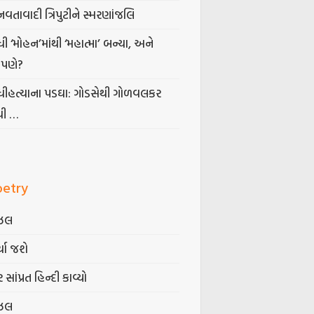
નવતાવાદી ત્રિપુટીને સ્મરણાંજલિ
ધી ‘મોહન’માંથી ‘મહાત્મા’ બન્યા, અને
પણે?
ંધીહત્યાના પડઘા: ગોડસેથી ગોળવલકર
ધી …
oetry
ઝલ
્યા જશે
 સાંપ્રત હિન્દી કાવ્યો
ઝલ