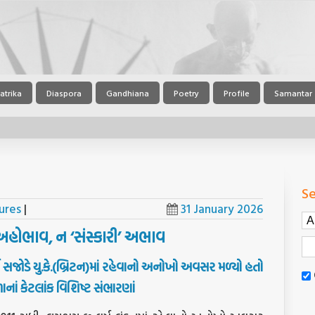
atrika
Diaspora
Gandhiana
Poetry
Profile
Samantar
Se
ures
|
31 January 2026
અહોભાવ, ન ‘સંસ્કારી’ અભાવ
સજોડે
યુ
.
કે
.(
બ્રિટન
)
માં
રહેવાનો
અનોખો
અવસર
મળ્યો
હતો
નાં
કેટલાંક
વિશિષ્ટ
સંભારણાં