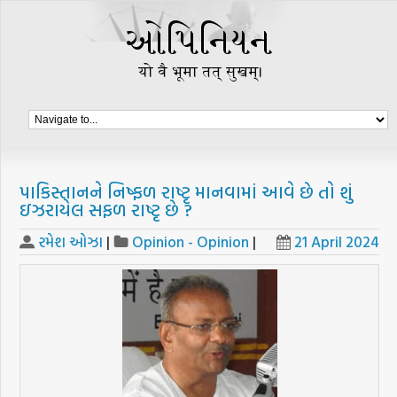
પાકિસ્તાનને નિષ્ફળ રાષ્ટૃ માનવામાં આવે છે તો શું
ઇઝરાયેલ સફળ રાષ્ટૃ છે ?
રમેશ ઓઝા
|
Opinion - Opinion
|
21 April 2024