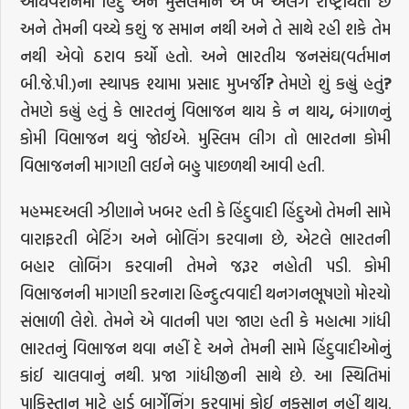
અધિવેશનમાં હિંદુ અને મુસલમાન એ બે અલગ રાષ્ટ્રીયતા છે
અને તેમની વચ્ચે કશું જ સમાન નથી અને તે સાથે રહી શકે તેમ
નથી એવો ઠરાવ કર્યો હતો. અને ભારતીય જનસંઘ(વર્તમાન
બી.જે.પી.)ના સ્થાપક શ્યામા પ્રસાદ મુખર્જી
?
તેમણે શું કહ્યું હતું
?
તેમણે કહ્યું હતું કે ભારતનું વિભાજન થાય કે ન થાય
,
બંગાળનું
કોમી વિભાજન થવું જોઈએ. મુસ્લિમ લીગ તો ભારતના કોમી
વિભાજનની માગણી લઈને બહુ પાછળથી આવી હતી.
મહમ્મદઅલી ઝીણાને ખબર હતી કે હિંદુવાદી હિંદુઓ તેમની સામે
વારાફરતી બેટિંગ અને બોલિંગ કરવાના છે, એટલે ભારતની
બહાર લોબિંગ કરવાની તેમને જરૂર નહોતી પડી. કોમી
વિભાજનની માગણી કરનારા હિન્દુત્વવાદી થનગનભૂષણો મોરચો
સંભાળી લેશે. તેમને એ વાતની પણ જાણ હતી કે મહાત્મા ગાંધી
ભારતનું વિભાજન થવા નહીં દે અને તેમની સામે હિંદુવાદીઓનું
કાંઈ ચાલવાનું નથી. પ્રજા ગાંધીજીની સાથે છે. આ સ્થિતિમાં
પાકિસ્તાન માટે હાર્ડ બાર્ગેનિંગ કરવામાં કોઈ નુકસાન નહીં થાય.