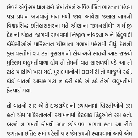
છેવટે એવું સમાધાન થશે જેમાં તેમને અવિભાજિત ભારતના પહેલા
વડા પ્રધાન બનવાનું માન મળી જાય. આયેશા જલાલ નામની
વિશ્વપ્રસિદ્ધ ઇતિહાસકારના મતે ઝીણાના “કમનસીબે” ગાંધીજી
દેશની એકતા જાળવી રાખવામાં નિષ્ફળ નીવડ્યા અને હિંદુવાદી
કાઁગ્રેસીઓએ પાકિસ્તાન ઝીણાના ગળામાં પહેરાવી દીધું. દેશની
કુલ વસ્તીમાં ૨૫ ટકા મુસલમાનો હોય અને સાતથી આઠ રાજ્યો
મુસ્લિમ બહુમતીવાળાં હોય તો તેમની વાત સાંભળવી પડે. આ તો
ટાઢે પાણીએ ખસ ગઈ. મુસલમાનોની દાદાગીરી તો બાજુએ રહી,
કોઈ વાતનો આગ્રહ પણ ન કરી શકે એ હદે તેઓ લઘુમતીમાં
ફેરવાઈ ગયા.
તો વાતનો સાર એ કે ઇઝરાયેલની સ્થાપનામાં ખ્રિસ્તીઓને રસ
હતો એમ પાકિસ્તાનની સ્થાપનામાં કેટલાક હિંદુઓને રસ હતો.
બન્ને ન ગમતી કોમથી જાન છોડાવવા માગતા હતા. આ રીતે
જગતના ઇતિહાસમાં પહેલી વાર જેમ કંપની સ્થાપવામાં આવે એમ