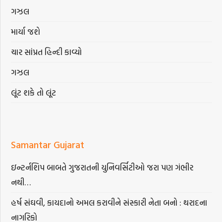
ગઝલ
માર્યા જશે
ચાર સાંપ્રત હિન્દી કાવ્યો
ગઝલ
લૂંટ શકે તો લૂંટ
Samantar Gujarat
ઇન્ટર્નશિપ બાબતે ગુજરાતની યુનિવર્સિટીઓ જરા પણ ગંભીર
નથી…
હર્ષ સંઘવી, કાયદાનો અમલ કરાવીને સંસ્કારી નેતા બનો : થરાદના
નાગરિકો