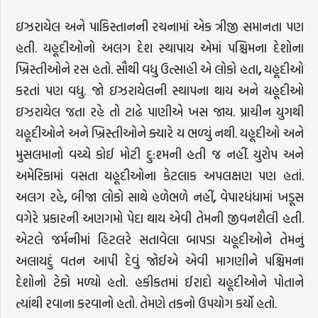
ઇઝરાયેલ અને પાકિસ્તાનની રચનામાં એક ત્રીજી સમાનતા પણ
હતી. યહૂદીઓનો અલગ દેશ સ્થાપાય એમાં પશ્ચિમના દેશોના
ખ્રિસ્તીઓને રસ હતો. સૌથી વધુ ઉત્સાહી એ લોકો હતા
,
યહૂદીઓ
કરતાં પણ વધુ. જો ઇઝરાયેલની સ્થાપના થાય અને યહૂદીઓ
ઇઝરાયેલ જતા રહે તો ટાઢે પાણીએ ખસ જાય. પ્રાચીન યુગથી
યહૂદીઓને અને ખ્રિસ્તીઓને ક્યારે ય ભળ્યું નથી. યહૂદીઓ અને
મુસલમાનો વચ્ચે કોઈ મોટી દુ:શ્મની હતી જ નહીં. યુરોપ અને
અમેરિકામાં વસતા યહૂદીઓના કેટલાક અપલક્ષણ પણ હતાં.
અલગ રહે
,
બીજા લોકો સાથે હળેભળે નહીં
,
વેપારધંધામાં ખડૂસ
વગેરે પ્રકારની અણગમો પેદા થાય એવી તેમની જીવનશૈલી હતી.
એટલે જર્મનીમાં હિટલરે સતાવેલા બાપડા યહૂદીઓને તેમનું
અલાયદું વતન આપી દેવું જોઈએ એવી માગણીને પશ્ચિમના
દેશોનો ટેકો મળ્યો હતો. હકીકતમાં ઈરાદો યહૂદીઓને પોતાને
ત્યાંથી રવાના કરવાનો હતો. તેમણે તકનો ઉપયોગ કર્યો હતો.