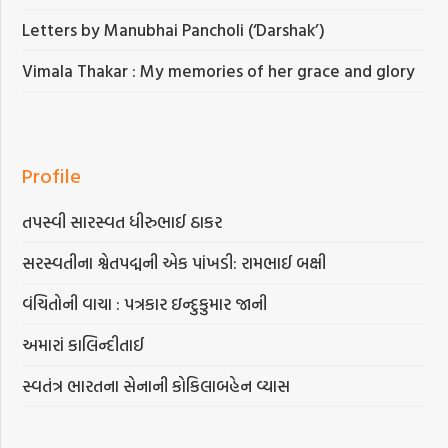
Letters by Manubhai Pancholi (‘Darshak’)
Vimala Thakar : My memories of her grace and glory
Profile
તપસ્વી સારસ્વત ધીરુભાઈ ઠાકર
સરસ્વતીના શ્વેતપદ્મની એક પાંખડી: રામભાઈ બક્ષી
વંચિતોની વાચા : પત્રકાર ઇન્દુકુમાર જાની
અમારાં કાલિન્દીતાઈ
સ્વતંત્ર ભારતના સેનાની કોકિલાબહેન વ્યાસ