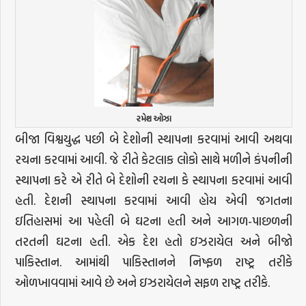
રમેશ ઓઝા
બીજા વિશ્વયુદ્ધ પછી બે દેશોની સ્થાપના કરવામાં આવી અથવા
રચના કરવામાં આવી. જે રીતે કેટલાક લોકો સાથે મળીને કંપનીની
સ્થાપના કરે એ રીતે બે દેશોની રચના કે સ્થાપના કરવામાં આવી
હતી. દેશની સ્થાપના કરવામાં આવી હોય એવી જગતના
ઇતિહાસમાં આ પહેલી બે ઘટના હતી અને આગળ-પાછળની
તરતની ઘટના હતી. એક દેશ હતો ઇઝરાયેલ અને બીજો
પાકિસ્તાન. આમાંથી પાકિસ્તાનને નિષ્ફળ રાષ્ટ્ર તરીકે
ઓળખાવવામાં આવે છે અને ઇઝરાયેલને સફળ રાષ્ટ્ર તરીકે.