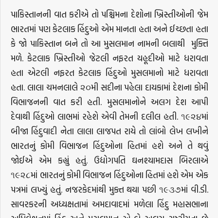
પાકિસ્તાનની વાત કરીએ તો પશ્ચિમના દેશોના ખ્રિસ્તીઓની જેમ
ભારતમાં પણ કેટલાક હિંદુઓ એમ માનતા હતા અને ઈચ્છતા હતા
કે જો પાકિસ્તાન બને તો આ મુસલમાન નામની બલાથી મુક્તિ
મળે. કેટલાક ખ્રિસ્તીઓ જેટલી નફરત યહૂદીઓ માટે ધરાવતા
હતા એટલી નફરત કેટલાક હિંદુઓ મુસલમાનો માટે ધરાવતા
હતા. લાલા ચમનલાલે ૨૦મી સદીના પહેલા દાયકામાં દેશના કોમી
વિભાજનની વાત કરી હતી. મુસલમાનોને અલગ દેશ આપી
દેવાથી હિંદુઓ લાભમાં રહેશે એવી તેમની દલીલ હતી. ૧૯૨૪માં
બીજા હિંદુવાદી નેતા લાલા લાજપત રાયે તો લાંબો લેખ લખીને
ભારતનું કોમી વિભાજન હિંદુઓના હિતમાં હશે અને તે થવું
જોઈએ એમ કહ્યું હતું. ઉદ્યોગપતિ ઘનશ્યામદાસ બિરલાએ
૧૯૨૮માં ભારતનું કોમી વિભાજન હિંદુઓના હિતમાં હશે એમ એક
પત્રમાં લખ્યું હતું. નજરકેદમાંથી મુક્ત થયા પછી ૧૯૩૭માં વી.ડી.
સાવરકરની અધ્યક્ષતામાં અમદાવાદમાં મળેલા હિંદુ મહાસભાના