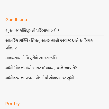
Gandhiana
શું આ જ કળિયુગની પરિભાષા હશે ?
આંતરિક શક્તિ : હિંમત, અંતરાત્માનો અવાજ અને અહિંસક
પ્રતિકાર
માનવતાવાદી ત્રિપુટીને સ્મરણાંજલિ
ગાંધી ‘મોહન’માંથી ‘મહાત્મા’ બન્યા, અને આપણે?
ગાંધીહત્યાના પડઘા: ગોડસેથી ગોળવલકર સુધી …
Poetry