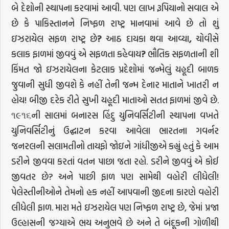
બે દેશોની સ્થાપના કરવામાં આવી. પણ લાખ રૂપિયાનો સવાલ એ
છે કે પાકિસ્તાનને નિષ્ફળ રાષ્ટ્ર માનવામાં આવે છે તો શું
ઇઝરાયેલ સફળ રાષ્ટ્ર છે
?
આઠ દાયકા થવા આવ્યા
,
ચોવીસે
કલાક ફાળમાં જીવવું એ સફળતા કહેવાય
?
ભૌતિક સફળતાની શી
કિંમત જો ઇઝરાયેલના કેટલાક પ્રદેશોમાં જન્મેલું યહૂદી બાળક
જુવાની સુધી જીવશે કે નહીં તેની જન્મ દેનાર માતાને ખાતરી ન
હોય! બીજી દરેક રીતે સુખી યહૂદી માતાઓ સતત ફાળમાં જીવે છે.
૧૯૧૬ની સાલમાં બનારસ હિંદુ યુનિવર્સિટીની સ્થાપના વખતે
યુનિવર્સિટીનું ઉદ્ઘાટન કરવા આવેલા ભારતના ગવર્નર
જનરલની સલામતીનો તાયફો જોઇને ગાંધીજીએ કહ્યું હતું કે આમ
ડરીને જીવવા કરતાં વતન પાછા જતા રહો. ડરીને જીવવું એ કોઈ
જીવતર છે? અને પાછી ફાળ પણ સામેથી વહોરી લીધેલી!
પેલેસ્તીનીઓને તેમનો હક નહીં આપવાની જીદના કારણે વહોરી
લીધેલી ફાળ. મારા મતે ઇઝરાયેલ પણ નિષ્ફળ રાષ્ટ્ર છે, જેમાં પ્રજા
ઉલ્હાસની જગ્યાએ ભય અનુભવે છે અને તે બંદૂકની ગોળીથી