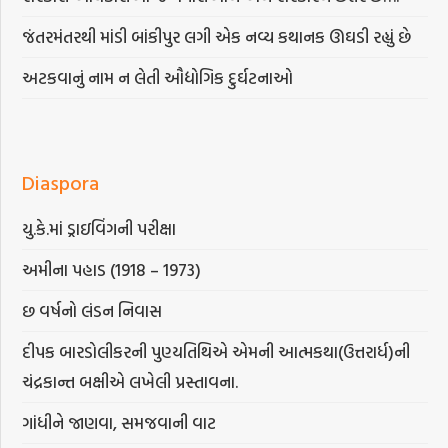
જંતરમંતરથી માંડી બાંકીપુર લગી એક નવ્ય કથાનક ઊઘડી રહ્યું છે
અટકવાનું નામ ન લેતી ઔદ્યોગિક દુર્ઘટનાઓ
Diaspora
યુ.કે.માં ડ્રાઇવિંગની પરીક્ષા
અમીના પહાડ (1918 – 1973)
છ વર્ષનો લંડન નિવાસ
દીપક બારડોલીકરની પુણ્યતિથિએ એમની આત્મકથા(ઉત્તરાર્ધ)ની
ચંદ્રકાન્ત બક્ષીએ લખેલી પ્રસ્તાવના.
ગાંધીને જાણવા, સમજવાની વાટ