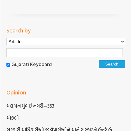
Search by
Gujarati Keyboard
Opinion
ચલ મન મુંબઈ નગરી—353
એકલો
સરકારી અધિકારીઓ જ વેપારીઓને અને સરકારને છેતરે છે….