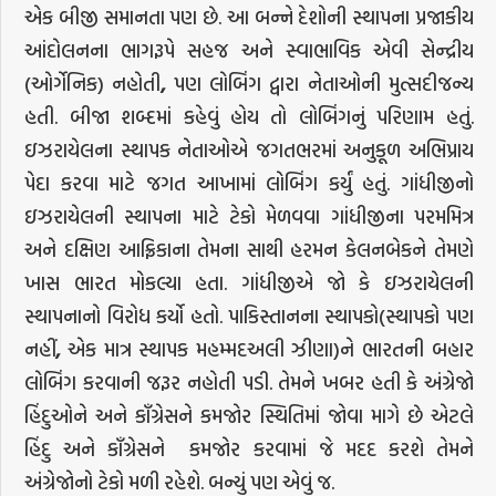
એક બીજી સમાનતા પણ છે. આ બન્ને દેશોની સ્થાપના પ્રજાકીય
આંદોલનના ભાગરૂપે સહજ અને સ્વાભાવિક એવી સેન્દ્રીય
(ઓર્ગેનિક) નહોતી
,
પણ લોબિંગ દ્વારા નેતાઓની મુત્સદીજન્ય
હતી. બીજા શબ્દમાં કહેવું હોય તો લોબિંગનું પરિણામ હતું.
ઇઝરાયેલના સ્થાપક નેતાઓએ જગતભરમાં અનુકૂળ અભિપ્રાય
પેદા કરવા માટે જગત આખામાં લોબિંગ કર્યું હતું. ગાંધીજીનો
ઇઝરાયેલની સ્થાપના માટે ટેકો મેળવવા ગાંધીજીના પરમમિત્ર
અને દક્ષિણ આફ્રિકાના તેમના સાથી હરમન કેલનબેકને તેમણે
ખાસ ભારત મોકલ્યા હતા. ગાંધીજીએ જો કે ઇઝરાયેલની
સ્થાપનાનો વિરોધ કર્યો હતો. પાકિસ્તાનના સ્થાપકો(સ્થાપકો પણ
નહીં
,
એક માત્ર સ્થાપક મહમ્મદઅલી ઝીણા)ને ભારતની બહાર
લોબિંગ કરવાની જરૂર નહોતી પડી. તેમને ખબર હતી કે અંગ્રેજો
હિંદુઓને અને કાઁગ્રેસને કમજોર સ્થિતિમાં જોવા માગે છે એટલે
હિંદુ અને કાઁગ્રેસને કમજોર કરવામાં જે મદદ કરશે તેમને
અંગ્રેજોનો ટેકો મળી રહેશે. બન્યું પણ એવું જ.