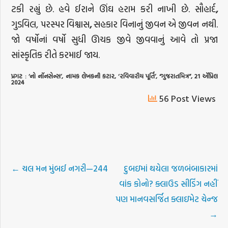
ટકી રહ્યું છે. હવે ઈરાને ઊંઘ હરામ કરી નાખી છે. સૌહાર્દ
,
ગુડવિલ, પરસ્પર વિશ્વાસ
,
સહકાર વિનાનું જીવન એ જીવન નથી.
જો વર્ષોનાં વર્ષો સુધી ઊચક જીવે જીવવાનું આવે તો પ્રજા
સાંસ્કૃતિક રીતે કરમાઈ જાય.
પ્રગટ
: ‘
નો
નૉનસેન્સ
’,
નામક
લેખકની
કટાર
, ‘
રવિવારીય
પૂર્તિ
’, “
ગુજરાતમિત્ર
”, 21
ઍપ્રિલ
2024
56 Post Views
←
ચલ મન મુંબઈ નગરી—244
દુબઇમાં થયેલા જળબંબાકારમાં
વાંક કોનો? ક્લાઉડ સીડિંગ નહીં
પણ માનવસર્જિત ક્લાઇમેટ ચેન્જ
→