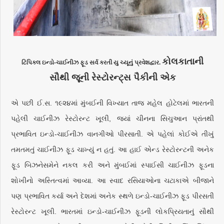
કોલકાતાની
ટિપિકલ ઇન્ડો-ચાઈનીઝ ફૂડ સર્વ કરતી યુ ચ્યૂનું પ્રવેશદ્વાર.
સૌથી જૂની રેસ્ટોરન્ટ્સ પૈકીની એક
એ પછી ઈ.સ. ૧૯૨૪માં મુંબઈની વિખ્યાત તાજ મહેલ હોટેલમાં ભારતની
પહેલી ચાઈનીઝ રેસ્ટોરન્ટ ખૂલી, જ્યાં ચીનના સિચુઆન પ્રાંતથી
પ્રભાવિત ઇન્ડો-ચાઈનીઝ વાનગીઓ પીરસાતી. એ પહેલાં કોઈએ તીખું
તમતમતું ચાઈનીઝ ફૂડ ચાખ્યું ન હતું. આ હાઈ એન્ડ રેસ્ટોરન્ટની અનેક
ફૂડ બિઝનેસમેને નકલ કરી અને મુંબઈમાં સ્પાઈસી ચાઈનીઝ ફૂડના
શોખીનો અસ્તિત્વમાં આવ્યા. આ સ્વાદ રસિયાઓના ચટાકાએ બીજાને
પણ પ્રભાવિત કર્યા અને દેશમાં અનેક સ્થળે ઇન્ડો-ચાઈનીઝ ફૂડ પીરસતી
રેસ્ટોરન્ટ ખૂલી. ભારતમાં ઇન્ડો-ચાઈનીઝ ફૂડની લોકપ્રિયતાનું સૌથી