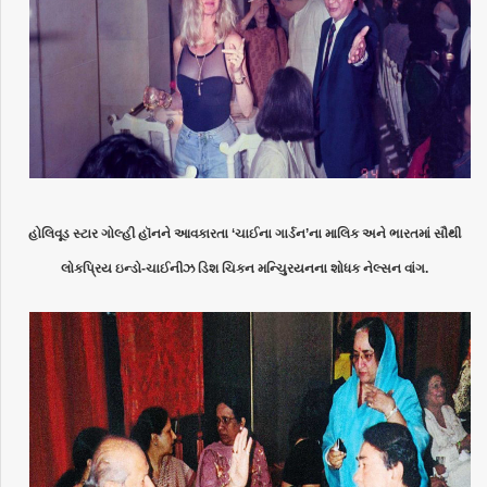
હોલિવૂડ સ્ટાર ગોલ્હી હૉનને આવકારતા ‘ચાઈના ગાર્ડન’ના માલિક અને ભારતમાં
સૌથી
લોકપ્રિય ઇન્ડો-ચાઈનીઝ ડિશ ચિકન મન્ચુિરયનના શોધક નેલ્સન વાંગ.