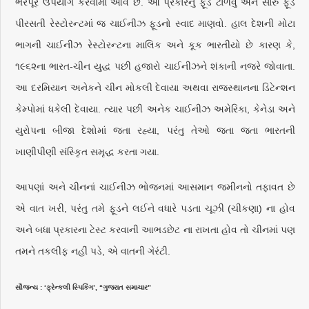
ભરપૂર ઉપયોગ કરવામાં આવે છે. આ પ્રકારનું ફૂડ ટાળવું અને સારું ફૂડ
પીરસતી રેસ્ટોરન્ટમાં જ ચાઈનીઝ ફૂડનો સ્વાદ માણવો. હાલ દેશની મોટા
ભાગની ચાઈનીઝ રેસ્ટોરન્ટના માલિક અને કૂક ભારતીયો છે કારણ કે,
૧૯૬૨ના ભારત-ચીન યુદ્ધ પછી હજારો ચાઈનીઝને શંકાની નજરે જોવાતા.
આ દરમિયાન અનેકને ચીન મોકલી દેવાયા અથવા રાજસ્થાનના ડિટેન્શન
કેમ્પોમાં ધકેલી દેવાયા. ત્યાર પછી અનેક ચાઈનીઝ અમેરિકા, કેનેડા અને
યુરોપના બીજા દેશોમાં જતા રહ્યા, પરંતુ તેઓ જતા જતા ભારતની
ખાણીપીણી સંસ્કૃિત સમૃદ્ધ કરતા ગયા.
આપણાં અને ચીનનાં ચાઈનીઝ ભોજનમાં આસમાન જમીનનો તફાવત છે
એ વાત ખરી, પરંતુ તમે ફૂડને લઈને વધારે પડતા ચૂઝી (ચીકણા) ના હોવ
અને બધા પ્રકારના ટેસ્ટ કરવાની આભડછેટ ના રાખતા હોવ તો ચીનમાં પણ
તમને તકલીફ નહીં પડે, એ વાતની ગેરંટી.
સૌજન્ય : ‘ફ્રેન્કલી સ્પિકિંગ’, “ગુજરાત સમાચાર”