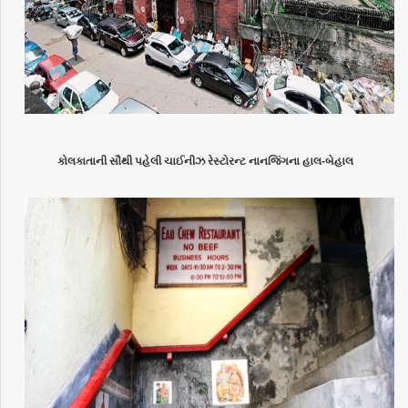
કોલકાતાની સૌથી પહેલી ચાઈનીઝ રેસ્ટોરન્ટ નાનજિંગના હાલ-બેહાલ