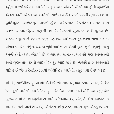
કહેવાતા 'ઓથેન્ટિક ચાઈનીઝ ફૂડ' માટે વાંગની સૌથી જાણીતી મુંબઈના
કેમ્પ્સ કોર્નર વિસ્તારમાં આવેલી 'ચાઈના ગાર્ડન' રેસ્ટોરન્ટની મુલાકાત લેતા.
હોલિવૂડની અભિનેત્રી ગોલ્ડી હૉન, પાકિસ્તાની ક્રિકેટર ઈમરાન ખાન
આજે ય લોકપ્રિય ગણાતી આ રેસ્ટોરન્ટની મુલાકાત લઈ ચૂક્યા છે.
શમ્મી કપૂર અને રણધીર કપૂર પણ ત્યાં ચાઈનીઝ ફૂડ ખાતાં ખાતાં કલાકો
વીતાવતા. છેક નેવુંના દાયકા સુધી ચાઈનીઝ 'સેલિબ્રિટી ફૂડ' ગણાતું, પરંતુ
આજે તેનો વ્યાપ એટલો છે કે ભારતમાં સામાન્ય માણસો પણ સરળતાથી
સારી ગુણવત્તાનું ઇન્ડો-ચાઈનીઝ ફૂડ ખાઈ શકે છે, જ્યારે હાઈ સોસાયટી
માટે હાઈ એન્ડ રેસ્ટોરન્ટ્સમાં ઓથેન્ટિક ચાઈનીઝ ફૂડ પણ ઉપલબ્ધ છે.
જો કે, ચાઈનીઝ ફૂડના શોખીનોએ એ બાબતનું પણ ધ્યાન રાખવું કે, ઠેર
ઠેર ખૂલી ગયેલી ચાઈનીઝ ફૂડ ઈટરીમાં સ્વાદ મોનોસોડિયમ ગ્લુટામેટ
(ગુજરાતીમાં તે આજીનોમોટો નામે ઓળખાય છે, પરંતુ તે એક જાપાનીઝ
નામ છે. તેનો અર્થ થાય છે, એસેન્સ ઓફ ટેસ્ટ) નામના ફૂડ એન્હાન્સરનો