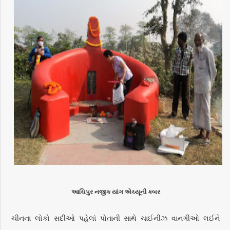
આચિપુર નજીક યાંગ એચ્યૂની કબર
ચીનના લોકો સદીઓ પહેલાં પોતાની સાથે ચાઈનીઝ વાનગીઓ લઈને