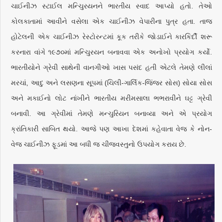
ચાઈનીઝ સ્ટાઈલ મન્ચુિરયનને ભારતીય સ્વાદ આપ્યો હતો. તેઓ
કોલકાતામાં આવીને વસેલા એક ચાઈનીઝ વેપારીના પુત્ર હતા. તાજ
હોટેલની એક ચાઈનીઝ રેસ્ટોરન્ટમાં કૂક તરીકે જોડાઈને કારકિર્દી શરૂ
કરનારા વાંગે ૧૯૭૦માં મન્ચુિરયન બનાવવા એક અનોખો પ્રયોગ કર્યો.
ભારતીયોને ગ્રેવી સાથેની વાનગીઓ ખાસ પસંદ હતી એટલે તેમણે લીલાં
મરચાં, આદુ અને લસણના સૂપમાં (ચિલી-ગાર્લિક-જિંજર સોસ) સોયા સોસ
અને મકાઈનો લોટ નાંખીને ભારતીય મરીમસાલા ભભરાવીને ઘટ્ટ ગ્રેવી
બનાવી. આ ગ્રેવીમાં તેમણે મન્ચુરિયન બનાવ્યા અને એ પ્રયોગ
ક્રાંતિકારી સાબિત થયો. આજે પણ આખા દેશમાં કહેવાતા વેજ કે નોન-
વેજ ચાઈનીઝ ફૂડમાં આ બધી જ ચીજવસ્તુનો ઉપયોગ કરાય છે.