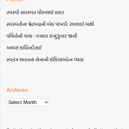
તપસ્વી સારસ્વત ધીરુભાઈ ઠાકર
સરસ્વતીના શ્વેતપદ્મની એક પાંખડી: રામભાઈ બક્ષી
વંચિતોની વાચા : પત્રકાર ઇન્દુકુમાર જાની
અમારાં કાલિન્દીતાઈ
સ્વતંત્ર ભારતના સેનાની કોકિલાબહેન વ્યાસ
Archives
Archives