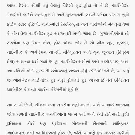
આખા દેશમાં સૌથી વધુ વેચાતું વિદેશી ફૂડ હોય તો તે છે, ચાઈનીઝ.
દિલ્હીથી લઈને કન્યાકુમારી અને ગુજરાતથી લઈને પશ્ચિમ બંગાળ સુધી
ફાઈવ સ્ટાર હોટેલો, નાની-મોટી રેસ્ટોરન્ટ્સ અને લારીઓનાં મેન્યૂમાં વેજ
કે નોન-વેજ ચાઈનીઝ ફૂડ સરળતાથી મળી જાય છે. ગુજરાતીઓનાં તો
લગ્નોમાં પણ સ્વિટ કોર્ન, હોટ એન્ડ સોર કે ચો મીન સૂપ, નુડલ્સ,
ચાઈનીઝ કે અમેરિકન ચોપ્સી, મન્ચુિરયન અને ચુન જુઆન (સ્પ્રિંગ
રોલ) સામાન્ય થઈ ગયાં છે. હા, ચાઈનીઝ સમોસાં અને કટલેટ પણ ખરાં.
આ બંને તો કોઈ ગુજરાતી રસોઇયાનું સર્જન હોવું જોઈએ! જો કે, આ બધું
જ ઓથેન્ટિક ચાઈનીઝ ફૂડ નહીં હોવાથી ફૂડ એક્સપર્ટ તેને ઇન્ડિયન
ચાઈનીઝ કે ઇન્ડો-ચાઈના કેટેગરીમાં મૂકે છે.
સવાલ એ છે કે, ચીનમાં ક્યાં ય જોવા નહીં મળતી અને આખાયે ભારતમાં
જોવા મળતી ચાઈનીઝ વાનગીઓનો જન્મ ક્યાં અને કેવી રીતે થયો હશે!
દુનિયાના કોઈ પણ પ્રદેશના ભોજનની રીતભાતો સાંસ્કૃિતક
આદાનપ્રદાનથી જ વિકસતી હોય છે, જેને આપણે ફૂડ કલ્ચર કહીએ