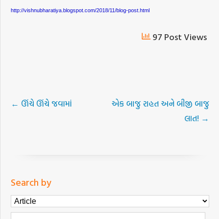
http://vishnubharatiya.blogspot.com/2018/11/blog-post.html
97 Post Views
←
ઊંચે ઊંચે જવામાં
એક બાજુ રાહત અને બીજી બાજુ
લાત!
→
Search by