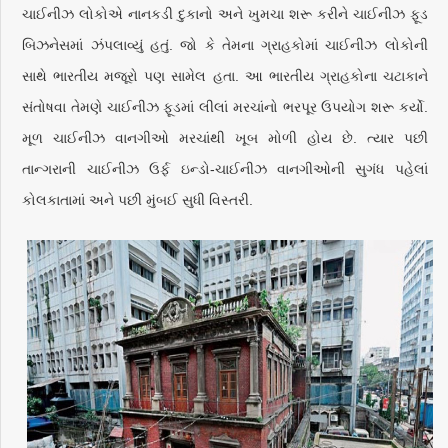
ચાઈનીઝ લોકોએ નાનકડી દુકાનો અને ખુમચા શરૂ કરીને ચાઈનીઝ ફૂડ
બિઝનેસમાં ઝંપલાવ્યું હતું. જો કે તેમના ગ્રાહકોમાં ચાઈનીઝ લોકોની
સાથે ભારતીય મજૂરો પણ સામેલ હતા. આ ભારતીય ગ્રાહકોના ચટાકાને
સંતોષવા તેમણે ચાઈનીઝ ફૂડમાં લીલાં મરચાંનો ભરપૂર ઉપયોગ શરૂ કર્યો.
મૂળ ચાઈનીઝ વાનગીઓ મરચાંથી ખૂબ મોળી હોય છે. ત્યાર પછી
તાન્ગરાની ચાઈનીઝ ઉર્ફ ઇન્ડો-ચાઈનીઝ વાનગીઓની સુગંધ પહેલાં
કોલકાતામાં અને પછી મુંબઈ સુધી વિસ્તરી.