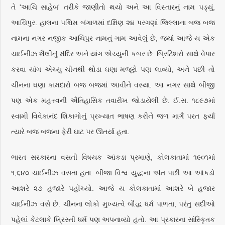
તે 'આચિ સાહેબ' તરીકે જાણીતો થયો અને આ વિસ્તારનું નામ પડ્યું,
આચિપુર. હાલના પશ્ચિમ બંગાળમાં દક્ષિણ ૨૪ પરગણાં જિલ્લાના બજ બજ
નામના નગર નજીક આચિપુર નામનું ગામ આવેલું છે, જ્યાં આજે ય એક
ચાઈનીઝ શૈલીનું મંદિર અને યાંગ એચ્યુની કબર છે. બ્રિટિશરો સાથે વેપાર
કરવા યાંગ એચ્યુ ચીનથી થોડા ઘણા મજૂરો પણ લાવ્યો, અને પછી તો
ચીનના ઘણા કામદારો બજ બજમાં આવીને વસ્યા. આ નગર સાથે બીજી
પણ એક મહત્ત્વની ઐતિહાસિક તવારીખ જોડાયેલી છે. ઈ.સ. ૧૮૯૭માં
સ્વામી વિવેકાનંદ શિકાગોનું પ્રખ્યાત ભાષણ કરીને જળ માર્ગે પરત ફર્યા
ત્યારે બજ બજના ફેરી ઘાટ પર ઊતર્યા હતા.
ભારત સરકારના વસતી વિષયક આંકડા પ્રમાણે, કોલકાતામાં ૧૯૦૧માં
૧,૬૪૦ ચાઈનીઝ વસતા હતા. બીજા વિશ્વ યુદ્ધના અંત પછી આ આંકડો
આશરે ૨૭ હજારે પહોંચ્યો. આજે ય કોલકાતામાં આશરે બે હજાર
ચાઈનીઝ વસે છે. ચીનના લોકો મુખ્યત્વે બૌદ્ધ ધર્મ પાળતા, પરંતુ સદીઓ
પહેલાં કેટલાકે ખ્રિસ્તી ધર્મ પણ અપનાવ્યો હતો. આ પ્રકારના સાંસ્કૃિતક