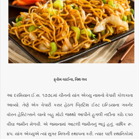
ફ્રોમ ચાઈના, વિથ લવ
આ દરમિયાન ઈ.સ. ૧૭૭૮માં ચીનનો યાંગ એચ્યુ નામનો વેપારી કોલકાતા
આવ્યો. તેણે એક વેપારી કરાર હેઠળ બ્રિટિશ ઈસ્ટ ઇન્ડિયાના ગવર્નર
વૉરન હેસ્ટિંગ્સને ચાનો બહુ મોટો જથ્થો આપીને હુગલી નદીના કાંઠે ૬૫૦
વીઘા જમીન મેળવી. એ જમાનામાં આટલી જમીનનું ભાડું હતું, વાર્ષિક રૂ.
૪૫. યાંગ એચ્યુએ ત્યાં સુગર મિલની સ્થાપના કરી. ત્યાર પછી સ્થાનિકોમાં