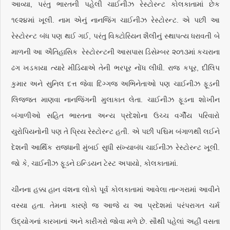
આવ્યા, પરંતુ ભારતની પહેલી ચાઈનીઝ રેસ્ટોરન્ટ કોલકાતામાં છેક
૧૯૨૪માં ખૂલી. નામ એનું નાનજિંગ ચાઈનીઝ રેસ્ટોરન્ટ. એ પછી આ
રેસ્ટોરન્ટ બંધ પણ થઈ ગઈ, પરંતુ વિક્ટોરિયન શૈલીનું સ્થાપત્ય ધરાવતી બે
માળની આ ઐતિહાસિક રેસ્ટોરન્ટની આસપાસ ડિસેમ્બર ૨૦૧૩માં કચરાના
ઢગ ખડકાયા ત્યારે મીડિયાએ તેની ભરપૂર નોંધ લીધી. રાજ કપૂર, દીલિપ
કુમાર અને સુનિલ દત્ત જેવા દિગ્ગજ અભિનેતાઓ પણ ચાઈનીઝ ફૂડની
લિજ્જત માણવા નાનજિંગની મુલાકાત લેતા. ચાઈનીઝ ફૂડના શોખીન
બંગાળીઓ સહિત ભારતના અન્ય પ્રદેશોના ઉચ્ચ વર્ગીય પરિવારો
યુરોપિયનોની પણ તે પ્રિય રેસ્ટોરન્ટ હતી. એ પછી પશ્ચિમ બંગાળથી લઈને
દેશની આર્થિક રાજધાની મુંબઈ સુધી સંખ્યાબંધ ચાઈનીઝ રેસ્ટોરન્ટ ખૂલી.
જો કે, ચાઈનીઝ ફૂડને ઇન્ડિયન ટેસ્ટ અપાયો, કોલકાતામાં.
ચીનના હક્કા હાન વંશના લોકો પૂર્વ કોલકાતામાં આવેલા તાન્ગરામાં આવીને
વસ્યા હતા. તેમના કારણે જ આજે ય આ પ્રદેશમાં પરંપરાગત ચર્મ
ઉદ્યોગનાં કારખાનાં અને કારીગરો જોવા મળે છે. સૌથી પહેલાં અહીં વસતા