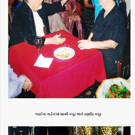
‘ચાઈના ગાર્ડન’માં શમ્મી કપૂર અને રણધીર કપૂર