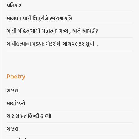
પ્રતિકાર
માનવતાવાદી ત્રિપુટીને સ્મરણાંજલિ
ગાંધી ‘મોહન’માંથી ‘મહાત્મા’ બન્યા, અને આપણે?
ગાંધીહત્યાના પડઘા: ગોડસેથી ગોળવલકર સુધી …
Poetry
ગઝલ
માર્યા જશે
ચાર સાંપ્રત હિન્દી કાવ્યો
ગઝલ