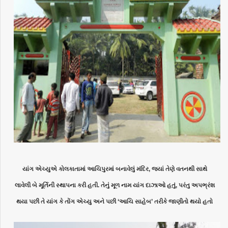
યાંગ એચ્યુએ કોલકાતામાં આચિપુરમાં બનાવેલું મંદિર, જ્યાં તેણે વતનથી સાથે
લાવેલી
બે મૂર્તિની સ્થાપના કરી હતી. તેનું મૂળ નામ યાંગ દાઝાઓ હતું, પરંતુ અપભ્રંશ
થયા પછી
તે યાંગ કે તોંગ એચ્યુ અને પછી ‘આચિ સાહેબ’ તરીકે જાણીતો થયો હતો