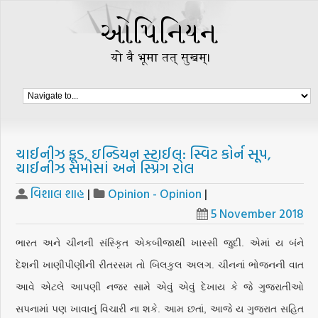
ચાઈનીઝ ફૂડ, ઇન્ડિયન સ્ટાઈલ: સ્વિટ કોર્ન સૂપ,
ચાઈનીઝ સમોસાં અને સ્પ્રિંગ રોલ
વિશાલ શાહ
|
Opinion - Opinion
|
5 November 2018
ભારત અને ચીનની સંસ્કૃિત એકબીજાથી ખાસ્સી જુદી. એમાં ય બંને
દેશની ખાણીપીણીની રીતરસમ તો બિલકુલ અલગ. ચીનનાં ભોજનની વાત
આવે એટલે આપણી નજર સામે એવું એવું દેખાય કે જે ગુજરાતીઓ
સપનામાં પણ ખાવાનું વિચારી ના શકે. આમ છતાં, આજે ય ગુજરાત સહિત