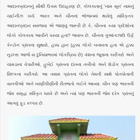
આદાનપ્રદાનનું સૌથી ઉત્તમ ઉદાહરણ છે, કોલકાતાનું 'નામ સૂન' નામનું
ચાઈનીઝ ચર્ચ. ભારત અને ચીનનાં ભોજનમાં થયેલું સાંસ્કૃિતક
આદાનપ્રદાન સમજવા એ જાણવું જરૂરી છે કે, ચીનના કયા પ્રદેશોના
લોકો કોલકાતા આવીને વસ્યા હતા? જવાબ છે, ચીનના ગુઆંગઝાઉ ઉર્ફ
કેન્ટોન પ્રાંતના સુથારો, હક્કા હાન (હક્કા લોકો બનાવતા હતા એ હક્કા
નુડલ્સ આજે ય દુનિયાભરમાં લોકપ્રિય છે) વંશના જૂતાના કારીગરો અને
ચામડાના વેપારીઓ, હુબેઈ પ્રાંતના દાંતના તબીબો અને શેડોંગ પ્રાંતના
સિલ્કના કારીગરો. આ તમામ પ્રાંતના લોકો તેમની સાથે પોતપોતાની
વાનગીઓ અને ખાણીપીણીની રીતભાતો લઈને આવ્યા. ચીન પણ ભારતની
જેમ સમૃદ્ધ સંસ્કૃિત ધરાવે છે અને ત્યાં પણ ભારતની જેમ દરેક પ્રાંતનું
આગવું ફૂડ કલ્ચર છે.