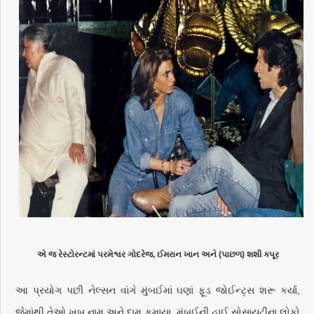
એ જ રેસ્ટોરન્ટમાં પરમેશ્વર ગોદરેજ, ઈમરાન ખાન અને (પાછળ) શશી કપૂર
આ પ્રયોગ પછી નેલ્સન વાંગે મુંબઈમાં ઘણાં ફૂડ જોઈન્ટ્સ શરૂ કર્યા,
જેમાંથી તેઓ ખૂબ નામ અને દામ કમાયા. મુંબઈની હાઈ સોસાયટીના લોકો