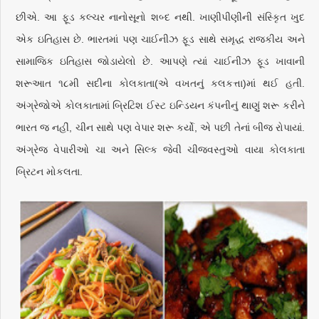
છીએ. આ ફૂડ કલ્ચર નાનોસૂનો શબ્દ નથી. ખાણીપીણીની સંસ્કૃિત ખુદ
એક ઇતિહાસ છે. ભારતમાં પણ ચાઈનીઝ ફૂડ સાથે સમૃદ્ધ રાજકીય અને
સામાજિક ઇતિહાસ જોડાયેલો છે. આપણે ત્યાં ચાઈનીઝ ફૂડ ખાવાની
શરૂઆત ૧૮મી સદીના કોલકાતા(એ વખતનું કલકત્તા)માં થઈ હતી.
અંગ્રેજોએ કોલકાતામાં બ્રિટિશ ઈસ્ટ ઇન્ડિયન કંપનીનું થાણું શરૂ કરીને
ભારત જ નહીં, ચીન સાથે પણ વેપાર શરૂ કર્યો, એ પછી તેનાં બીજ રોપાયાં.
અંગ્રેજ વેપારીઓ ચા અને સિલ્ક જેવી ચીજવસ્તુઓ વાયા કોલકાતા
બ્રિટન મોકલતા.