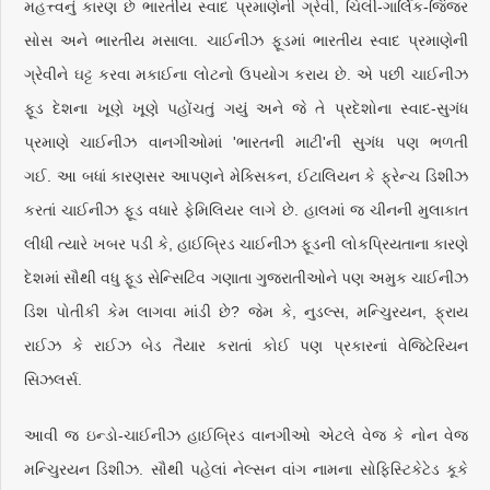
મહત્ત્વનું કારણ છે ભારતીય સ્વાદ પ્રમાણેની ગ્રેવી, ચિલી-ગાર્લિક-જિંજર
સોસ અને ભારતીય મસાલા. ચાઈનીઝ ફૂડમાં ભારતીય સ્વાદ પ્રમાણેની
ગ્રેવીને ઘટ્ટ કરવા મકાઈના લોટનો ઉપયોગ કરાય છે. એ પછી ચાઈનીઝ
ફૂડ દેશના ખૂણે ખૂણે પહોંચતું ગયું અને જે તે પ્રદેશોના સ્વાદ-સુગંધ
પ્રમાણે ચાઈનીઝ વાનગીઓમાં 'ભારતની માટી'ની સુગંધ પણ ભળતી
ગઈ. આ બધાં કારણસર આપણને મેક્સિકન, ઈટાલિયન કે ફ્રેન્ચ ડિશીઝ
કરતાં ચાઈનીઝ ફૂડ વધારે ફેમિલિયર લાગે છે. હાલમાં જ ચીનની મુલાકાત
લીધી ત્યારે ખબર પડી કે, હાઈબ્રિડ ચાઈનીઝ ફૂડની લોકપ્રિયતાના કારણે
દેશમાં સૌથી વધુ ફૂડ સેન્સિટિવ ગણાતા ગુજરાતીઓને પણ અમુક ચાઈનીઝ
ડિશ પોતીકી કેમ લાગવા માંડી છે? જેમ કે, નુડલ્સ, મન્ચુિરયન, ફ્રાય
રાઈઝ કે રાઈઝ બેડ તૈયાર કરાતાં કોઈ પણ પ્રકારનાં વેજિટેરિયન
સિઝલર્સ.
આવી જ ઇન્ડો-ચાઈનીઝ હાઈબ્રિડ વાનગીઓ એટલે વેજ કે નોન વેજ
મન્ચુિરયન ડિશીઝ. સૌથી પહેલાં નેલ્સન વાંગ નામના સોફિસ્ટિકેટેડ કૂકે