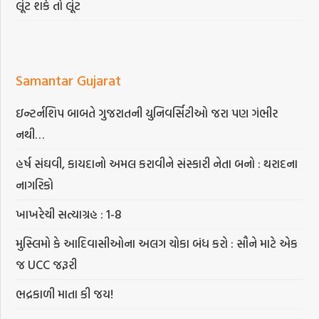
લૂંટ શકે તો લૂંટ
Samantar Gujarat
ઇન્ટર્નશિપ બાબતે ગુજરાતની યુનિવર્સિટીઓ જરા પણ ગંભીર
નથી…
હર્ષ સંઘવી, કાયદાનો અમલ કરાવીને સંસ્કારી નેતા બનો : થરાદના
નાગરિકો
ખાખરેચી સત્યાગ્રહ : 1-8
મુસ્લિમો કે આદિવાસીઓના અલગ ચોકા બંધ કરો : સૌને માટે એક
જ UCC જરૂરી
ભદ્રકાળી માતા કી જય!