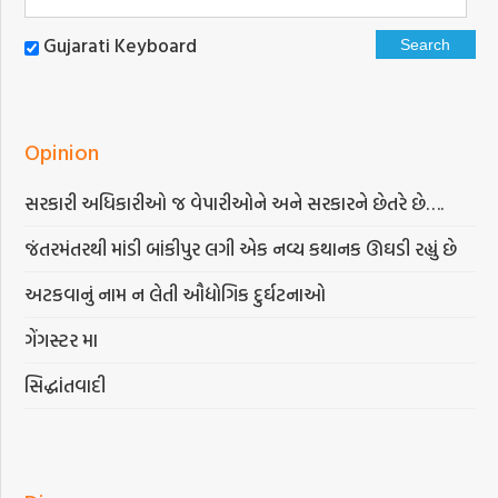
Gujarati Keyboard
Opinion
સરકારી અધિકારીઓ જ વેપારીઓને અને સરકારને છેતરે છે….
જંતરમંતરથી માંડી બાંકીપુર લગી એક નવ્ય કથાનક ઊઘડી રહ્યું છે
અટકવાનું નામ ન લેતી ઔદ્યોગિક દુર્ઘટનાઓ
ગેંગસ્ટર મા
સિદ્ધાંતવાદી