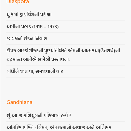
Diaspora
યુ.કે.માં ડ્રાઇવિંગની પરીક્ષા
અમીના પહાડ (1918 – 1973)
છ વર્ષનો લંડન નિવાસ
દીપક બારડોલીકરની પુણ્યતિથિએ એમની આત્મકથા(ઉત્તરાર્ધ)ની
ચંદ્રકાન્ત બક્ષીએ લખેલી પ્રસ્તાવના.
ગાંધીને જાણવા, સમજવાની વાટ
Gandhiana
શું આ જ કળિયુગની પરિભાષા હશે ?
આંતરિક શક્તિ : હિંમત, અંતરાત્માનો અવાજ અને અહિંસક