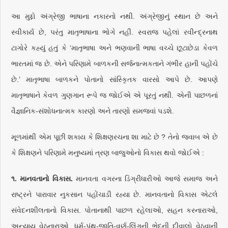
આ મુદ્દો અંગ્રેજી ભાષાના નકારનો નથી. અંગ્રેજીનું સ્થાન છે અને
સ્વીકાર્ય છે, પરંતુ માતૃભાષાના ભોગે નહીં. સ્વરાજ પહેલાં રવીન્દ્રનાથ
ટાગોરે કહ્યું હતું કે ‘માતૃભાષા અને ભણવાની ભાષા વચ્ચે છૂટાછેડા કેવળ
ભારતમાં જ છે. એને પરિણામે બાળકની સર્જનાત્મકતાને ગંભીર હાની પહોંચે
છે.’ માતૃભાષા બાળકને પોતાનો સાંસ્કૃિતક વારસો આપે છે. આપણે
માતૃભાષાને કેવળ ગુણગાન રૂપે જ જોઈએ એ પૂરતું નથી. એની પાછળનાં
વૈજ્ઞાનિક-સંશોધનાત્મક કારણો અને તારણો સમજવાં પડશે.
મૂળમાંથી એમ પૂછી શકાય કે શિક્ષણરચના શા માટે છે ? તેનો જવાબ એ છે
કે શિક્ષણને પરિણામે મનુષ્યમાં ત્રણ બાજુઓનો વિકાસ થવો જોઈએ :
૧. માનવતાનો વિકાસ.
માનવતા વગરના ડિગ્રીધારીઓ આજે સમાજ અને
રાષ્ટ્રને પારાવાર નુકસાન પહોંચાડી રહ્યા છે. માનવતાનો વિકાસ એટલે
સંવેદનશીલતાનો વિકાસ. પોતાનાથી પાછળ રહેલાઓ, સહન કરનારાઓ,
અન્યાય વેઠનારાઓ, ધર્મ-પંથ-જાતિ-વર્ણ-લિંગની ભેદની દીવાલો વેઠવાની