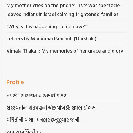
My mother cries on the phone’: TV’s war spectacle
leaves Indians in Israel calming frightened families
“Why is this happening to me now?”
Letters by Manubhai Pancholi (‘Darshak’)
Vimala Thakar : My memories of her grace and glory
Profile
તપસ્વી સારસ્વત ધીરુભાઈ ઠાકર
સરસ્વતીના શ્વેતપદ્મની એક પાંખડી: રામભાઈ બક્ષી
વંચિતોની વાચા : પત્રકાર ઇન્દુકુમાર જાની
અમારાં કાલિન્દીતાઈ