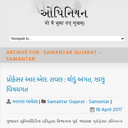
ARCHIVE FOR: 'SAMANTAR GUJARAT –
SAMANTAR'
પ્રોફેસર આર.એલ. રાવલ : થોડું અંગત, ઝાઝું
વિષયગત
અરુણ વાઘેલા
|
Samantar Gujarat - Samantar
|
18 April 2017
ગુજરાત યુનિવર્સિટીના ઇતિહાસ વિભાગના પૂર્વ અધ્યક્ષ પ્રોફેસર રવિકાન્ત