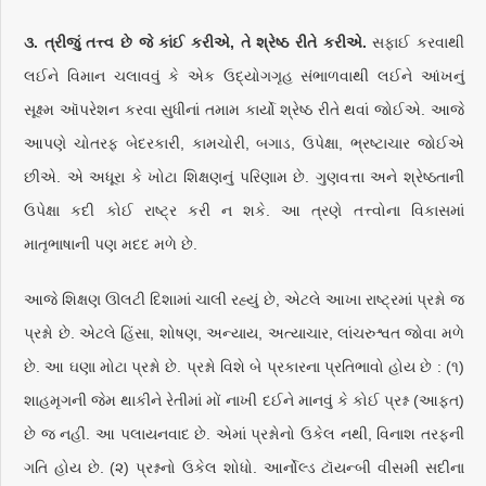
૩. ત્રીજું તત્ત્વ છે જે કાંઈ કરીએ, તે શ્રેષ્ઠ રીતે કરીએ.
સફાઈ કરવાથી
લઈને વિમાન ચલાવવું કે એક ઉદ્યોગગૃહ સંભાળવાથી લઈને આંખનું
સૂક્ષ્મ ઑપરેશન કરવા સુધીનાં તમામ કાર્યો શ્રેષ્ઠ રીતે થવાં જોઈએ. આજે
આપણે ચોતરફ બેદરકારી, કામચોરી, બગાડ, ઉપેક્ષા, ભ્રષ્ટાચાર જોઈએ
છીએ. એ અધૂરા કે ખોટા શિક્ષણનું પરિણામ છે. ગુણવત્તા અને શ્રેષ્ઠતાની
ઉપેક્ષા કદી કોઈ રાષ્ટ્ર કરી ન શકે. આ ત્રણે તત્ત્વોના વિકાસમાં
માતૃભાષાની પણ મદદ મળે છે.
આજે શિક્ષણ ઊલટી દિશામાં ચાલી રહ્યું છે, એટલે આખા રાષ્ટ્રમાં પ્રશ્નો જ
પ્રશ્નો છે. એટલે હિંસા, શોષણ, અન્યાય, અત્યાચાર, લાંચરુશ્વત જોવા મળે
છે. આ ઘણા મોટા પ્રશ્નો છે. પ્રશ્નો વિશે બે પ્રકારના પ્રતિભાવો હોય છે : (૧)
શાહમૃગની જેમ થાકીને રેતીમાં મોં નાખી દઈને માનવું કે કોઈ પ્રશ્ન (આફત)
છે જ નહીં. આ પલાયનવાદ છે. એમાં પ્રશ્નોનો ઉકેલ નથી, વિનાશ તરફની
ગતિ હોય છે. (૨) પ્રશ્નનો ઉકેલ શોધો. આર્નોલ્ડ ટૉયન્બી વીસમી સદીના