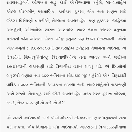
રાવલસાહેબને ઓળખતા સહુ કોઈ એકીઅવાજે કહેશે, ‘રાવલસાહેબ
એટલે ધીરગંભીર, પ્રામાણિક, કાર્યદક્ષ. ટૂંકમાં, એક સારા માણસ માટે
જેટલાં વિશેષણો વાપરીએ, તેટલાંના રાવલસાહેબ પણ હક્કદાર. જાહેરમાં
અંતર્મુખી, ઓછાબોલા લાગતા આર.એલ. રાવલ તેમના અંતરંગ વર્તુળમાં
વસંતની જેમ ખીલતા. સેન્સ ઑફ હ્યુમર પણ ઉચ્ચ દરજ્જાની. એનો
એક નમૂનો : ૧૯૯૨-૧૯૯૩માં રાવલસાહેબ ઇતિહાસ વિભાગના અધ્યક્ષ, એ
દિવસોમાં શિષ્યવૃત્તિવાંચ્છુ વિદ્યાર્થીઓએ તેના આવક અને જાતિના
દસ્તાવેજોની ચકાસણી માટે વિભાગીય વડાને મળવું પડે. એ દિવસોમાં
લક્‌ઝરી ગણાય તેવા ૮૦૦ રૂપિયાના મોંઘાદાટ બૂટ પહેરેલો એક વિદ્યાર્થી
વાર્ષિક ૮૦૦૦ રૂપિયાની આવકના દાખલા સાથે રાવલસાહેબને ચકાસણી
અર્થે મળ્યો. તેના બૂટ સામે જોઈ રાવલસાહેબ મરક મરક હસતાં બોલ્યા,
‘ભાઈ, રોજ ચા-પાણી તો કરો છો ને?’
એ સમયે અધ્યાપકો સાથે બેસી મોજથી ટી-ક્લબમાં જ્ઞાનવિજ્ઞાનની ચર્ચા
કરી શકતા. એક વિભાગમાં બધા અધ્યાપકો એકસરખી વિચારસરણીવાળા