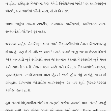
ન હોય, ઇતિહાસ વિભાગમાં પણ એવો વિરોધાભાસ ખરો! પણ રાવલસાહેબ
એટલે, ખરા અર્થમાં ‘સૌનો સાથ, સૌનો વિકાસ’.
રાવલ સાહેબ કાયમ ટાપટીપ, ભપકાદાર કાર્યક્રમો, વ્યક્તિગત માન-
સન્માનોથી જોજનો દૂર રહ્યાં.
૧૯૯૩માં સાહેબ સેવાનિવૃત્ત થયા. અમે વિદ્યાર્થીઓએ તેમના વિદાયમાનનું
વિચારેલું, પણ તે તો ગાંઠે જ શાના? છેવટે અમને રાજી રાખવા છેલ્લા દિવસે
એક નાનકડો બૂકે સ્વીકારી તરત જ સન્માન કરનાર વિદ્યાર્થીને બૂકે પરત
કરી ચાલતી પકડી. તેમના જવા સાથે મને ઇતિહાસ વિભાગમાંથી નમ્રતા,
પ્રામાણિકતા, કાર્યદક્ષતાનો મોટો હિસ્સો જતો હોય તેવું લાગેલું. ૧૯૬૯માં
ઇતિહાસ વિભાગમાં જોડાયેલા રાવલસાહેબ ૨૪ વર્ષ સુધી (૧૯૬૯-૧૯૯૩)
કાર્યરત રહ્યા હતા.
હવે તેમની વિદ્યાકીય-સંશોધન તરફની પ્રતિબદ્ધતાની વાત. તેમણે ઝાઝું
લખ્યું નથી, પણ જેટલું લખ્યું એ નક્કર અને સુદૃઢ. ‘Socio religious