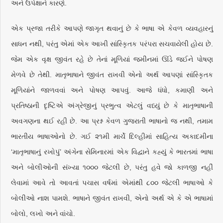
અને ઉપેક્ષાને કારણે.
એક પ્રજા તરીકે આપણે જાગૃત થવાનું છે કે ભાષા એ કેવળ વ્યવહારનું
સાધન નથી, પરંતુ એમાં એક આખી સાંસ્કૃિતક પરંપરા સચવાયેલી હોય છે.
જેમ એક વૃક્ષ જીવંત રહે છે તેનાં મૂળિયાં જમીનમાં ઊંડે જઈને પોષણ
મેળવે છે તેથી. માતૃભાષાને જીવંત રાખવી એનો અર્થ આપણાં સાંસ્કૃિતક
મૂળિયાંને જાળવવાં અને પોષણ આપવું. આજે ધંધો, કમાણી અને
પ્રતિષ્ઠાની દૃષ્ટિએ અંગ્રેજીનું પ્રભુત્વ એટલું વધ્યું છે કે માતૃભાષાની
અવગણના થઈ રહી છે. આ પ્રશ્ન કેવળ ગુજરાતી ભાષાનો જ નથી, તમામ
ભારતીય ભાષાઓનો છે. ગઈ ૨૧મી માર્ચે દિલ્હીમાં સાહિત્ય અકાદમીના
‘માતૃભાષાનું રખોપું’ અંગેના સેમિનારમાં એક વિદ્વાને કહ્યું કે ભારતમાં ભાષા
અને બોલીઓની સંખ્યા ૧૦૦૦ જેટલી છે, પરંતુ હવે જો કાળજી નહીં
લેવામાં આવે તો આવતાં પચાસ વર્ષમાં એમાંથી ૮૦૦ જેટલી ભાષાઓ કે
બોલીઓ નાશ પામશે. ભાષાને જીવંત રાખવી, એનો અર્થ એ કે એ ભાષામાં
બોલો, લખો અને વાંચો.