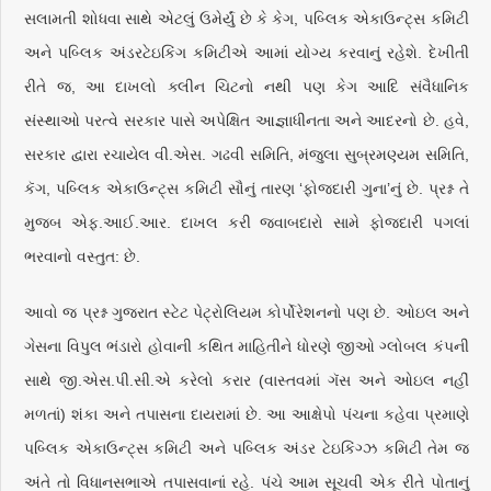
સલામતી શોધવા સાથે એટલું ઉમેર્યું છે કે કેગ, પબ્લિક એકાઉન્ટ્સ કમિટી
અને પબ્લિક અંડરટેઇકિંગ કમિટીએ આમાં યોગ્ય કરવાનું રહેશે. દેખીતી
રીતે જ, આ દાખલો ક્લીન ચિટનો નથી પણ કેગ આદિ સંવૈધાનિક
સંસ્થાઓ પરત્વે સરકાર પાસે અપેક્ષિત આજ્ઞાધીનતા અને આદરનો છે. હવે,
સરકાર દ્વારા રચાયેલ વી.એસ. ગઢવી સમિતિ, મંજુલા સુબ્રમણ્યમ સમિતિ,
કૅગ, પબ્લિક એકાઉન્ટ્સ કમિટી સૌનું તારણ ‘ફોજદારી ગુના’નું છે. પ્રશ્ન તે
મુજબ એફ.આઈ.આર. દાખલ કરી જવાબદારો સામે ફોજદારી પગલાં
ભરવાનો વસ્તુત: છે.
આવો જ પ્રશ્ન ગુજરાત સ્ટેટ પેટ્રોલિયમ કોર્પોરેશનનો પણ છે. ઓઇલ અને
ગેસના વિપુલ ભંડારો હોવાની કથિત માહિતીને ધોરણે જીઓ ગ્લોબલ કંપની
સાથે જી.એસ.પી.સી.એ કરેલો કરાર (વાસ્તવમાં ગૅસ અને ઓઇલ નહીં
મળતાં) શંકા અને તપાસના દાયરામાં છે. આ આક્ષેપો પંચના કહેવા પ્રમાણે
પબ્લિક એકાઉન્ટ્સ કમિટી અને પબ્લિક અંડર ટેઇકિંગ્ઝ કમિટી તેમ જ
અંતે તો વિધાનસભાએ તપાસવાનાં રહે. પંચે આમ સૂચવી એક રીતે પોતાનું