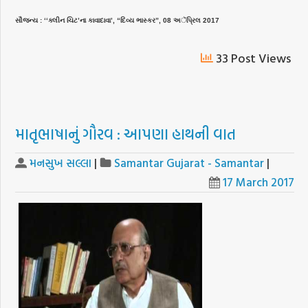
સૌજન્ય : ‘‘ક્લીન ચિટ’ના કાવાદાવા’, “દિવ્ય ભાસ્કર”, 08 અૅપ્રિલ 2017
33 Post Views
માતૃભાષાનું ગૌરવ : આપણા હાથની વાત
મનસુખ સલ્લા
|
Samantar Gujarat - Samantar
|
17 March 2017