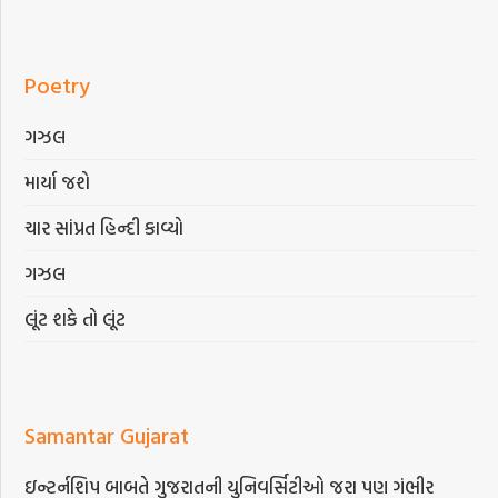
Poetry
ગઝલ
માર્યા જશે
ચાર સાંપ્રત હિન્દી કાવ્યો
ગઝલ
લૂંટ શકે તો લૂંટ
Samantar Gujarat
ઇન્ટર્નશિપ બાબતે ગુજરાતની યુનિવર્સિટીઓ જરા પણ ગંભીર