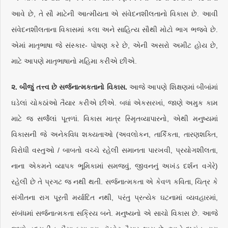
આવે છે, તે સૌ માટેની આત્મીયતા એ સંવેદનશીલતાનો વિકાસ છે. આવી
સંવેદનશીલતાના વિકાસમાં કલા અને સાહિત્ય સૌથી મોટો ભાગ ભજવે છે.
એમાં માતૃભાષા જે સંસ્કાર- પોષણ કરે છે, એની અસરો અમીટ હોય છે,
માટે આપણે માતૃભાષાનો મહિમા કરીએ છીએ.
૨. બીજું તત્ત્વ છે સર્જનાત્મકતાનો વિકાસ.
આજે આપણે શિક્ષણમાં બીબાંમાં
ઘડેલાં ચોકઠાંઓ તૈયાર કરીએ છીએ. બધાં એકસરખાં, જાણે અમુક કામ
માટે જ સર્જેલાં પૂતળાં. વિકાસ માત્ર સ્મૃિતવ્યાપારનો, એથી મનુષ્યમાં
વિકાસની જે અનેકવિધ શક્યતાઓ (અવલોકન, તાર્કિકતા, તારણશક્તિ,
વિરોધી વસ્તુઓ / બાબતો વચ્ચે રહેલી સમાનતા પારખવી, પ્રયોગશીલતા,
નાના એકમને વ્યાપક ભૂમિકામાં સમજવું, જીવનનું અખંડ દર્શન વગેરે)
રહેલી છે તે પ્રગટ જ નથી થતી. સર્જનાત્મકતા એ કેવળ કવિતા, ચિત્ર કે
સંગીતના રાગ પૂરતી મર્યાદિત નથી, પરંતુ પ્રત્યેક ઘટનામાં વ્યવહારમાં,
સંબંધમાં સર્જનાત્મકતા સક્રિય બને. મનુષ્યનો એ સાચો વિકાસ છે. આજે