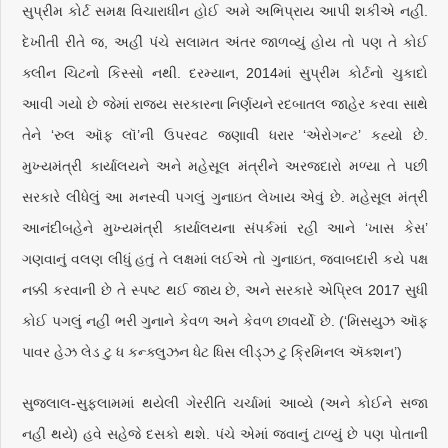
સુપ્રીમ કોર્ટ સમક્ષ વિચારાધીન હોઈ અમે અભિપ્રાય આપી શકીએ નહીં.
દેખીતી રીતે જ, અહીં પંચે સલામત અંતર જાળવ્યું હોય તો પણ તે કોઈ
ક્લીન ચિટનો કિસ્સો નથી. દરમ્યાન, 2014માં સુપ્રીમ કોર્ટનો ચુકાદો
આવી ગયો છે જેમાં રાજ્ય સરકારના નિર્ણયને રદબાતલ જાહેર કરવા સાથે
તેને ‘રુલ ઑફ લૉ’ની ઉપરવટ જણાવી ધરાર ‘એરોગન્ટ’ કહ્યો છે.
મુખ્યમંત્રી કાર્યાલયને અને મહેસૂલ મંત્રીને અરજદારો મળ્યા તે પછી
સરકારે લીધેલું આ મનસ્વી પગલું ગુનાઇત લેખાય એવું છે. મહેસૂલ મંત્રી
આનંદીબહેને મુખ્યમંત્રી કાર્યાલયના સંપર્કમાં રહી આને ‘ખાસ કેસ’
ગણવાનું વલણ લીધું હતું તે લક્ષમાં લઈએ તો ગુનાઇત, જવાબદારી કયે પક્ષ
નક્કી કરવાની છે તે સ્પષ્ટ થઈ જાય છે, અને સરકારે એપ્રિલ 2017 સુધી
કોઈ પગલું નહીં ભરી ગુનાને કેવળ‌ અને કેવળ‌ છાવર્યો છે. (‘મિસયુઝ ઑફ
પાવર હેઝ લેડ ટુ ધ કન્ક્લુઝન ધેટ ધિસ લીડ્ઝ ટુ ક્રિમિનલ ઍક્શન’)
સુજલાલ-સુફલામમાં થયેલી ગેરરીતિ ચર્ચામાં આવ્યે (અને કોઈને સજા
નહીં થયે) હવે સહેજે દસકો થશે. પંચે એમાં જવાનું ટાળ્યું છે પણ પોતાની