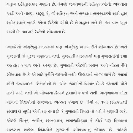
મહાન ઇતિહાસકાર ગણાય છે. તેમણે જગતભરની સંસ્કૃિતઓનો અભ્યાસ
કર્યો અને તારણ કાઢ્યું કે, જે સંસ્કૃિત અને સભ્યતા સમસ્યાઓ સામે હાર
સ્વીકારવાને બદલે એના ઉકેલો શોધો છે તે મહાન બને છે. આ વાત ખૂબ
સાચી છે. આપણે ઉકેલો શોધવાના છે.
આજે તો અંગ્રેજી માધ્યમમાં પણ અંગ્રેજી ખરાબ રીતે શીખવાય છે અને
ગુજરાતી તો મુદ્દલ ભણાવતા નથી. ગુજરાતી માધ્યમમાં પણ ગુજરાતીની દશા
અત્યંત કંગાળ અને કરુણ છે. ગુજરાતી એટલી ખરાબ અને નીરસ રીતે
શીખવાય છે કે એ માટે પ્રીતિ જાગતી નથી. ઊલટાનો બોજ લાગે છે. આમાં
મોટી જવાબદારી શિક્ષકોની છે. એક જાણીતો વિચાર છે કે જેનાથી પોતે
હલી ગયો નથી એ બીજાના હૈયાને હલાવી શકતો નથી. માતૃભાષાના મોટા
ભાગના શિક્ષકોની સજ્જતા અત્યંત કંગાળ છે. તેમાં ય વળી (સરકારથી
સંચાલકો સુધી) એવી માન્યતા છે કે ગુજરાતી વિષય તો ગમે તે ભણાવી શકે.
એટલે ચિત્ર, સંગીત, રમતગમત, સમાજવિદ્યા કે કોઈ પણ વિષયના
સરપ્લસ થયેલા શિક્ષકોને ગુજરાતી શીખવવાનું સોંપાય છે. એટલે