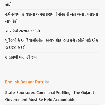
નથી…
હર્ષ સંઘવી, કાયદાનો અમલ કરાવીને સંસ્કારી નેતા બનો : થરાદના
નાગરિકો
ખાખરેચી સત્યાગ્રહ : 1-8
મુસ્લિમો કે આદિવાસીઓના અલગ ચોકા બંધ કરો : સૌને માટે એક
જ UCC જરૂરી
ભદ્રકાળી માતા કી જય!
English Bazaar Patrika
State-Sponsored Communal Profiling : The Gujarat
Government Must Be Held Accountable