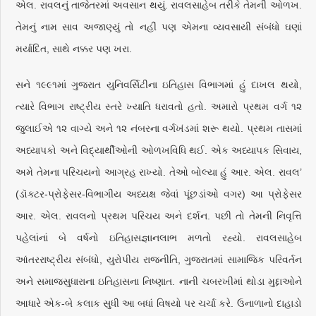
એલ. રાવલનું તાજેતરમાં અવસાન થયું. રાવલસાહેબ તરીકે તેમની ઓળખ.
તેમનું નામ સાવ અજાણ્યું તો નહીં પણ એમના વ્યવસાયી સંબંધો ઘણાં
મર્યાદિત, સાથે નક્કર પણ ખરા.
સને ૧૯૯૧માં ગુજરાત યુનિવર્સિટીના ઇતિહાસ વિભાગમાં હું દાખલ થયો,
ત્યારે વિભાગ રાષ્ટ્રીય સ્તરે ખ્યાતિ ધરાવતો હતો. અમારો પ્રથમ વર્ગ ૧૨
જુલાઈએ ૧૨ વાગ્યે અને ૧૨ નંબરના વર્ગખંડમાં શરૂ થયો. પ્રથમ તાસમાં
અધ્યાપકો અને વિદ્યાર્થીઓની ઓળખવિધિ થઈ. એક અધ્યાપક સિવાય,
અમે તેમના પરિચયનો આગ્રહ રાખ્યો. તેઓ બોલ્યા હું આર. એલ. રાવલ’
(ડૉક્ટર-પ્રોફેસર-વિભાગીય અધ્યક્ષ જેવાં પૂંછડાંઓ વગર) આ પ્રોફેસર
આર. એલ. રાવલનો પ્રથમ પરિચય અને દર્શન. પછી તો તેમની નિવૃત્તિ
પહેલાંનાં બે વર્ષનો ઇતિહાસજ્ઞાનલાભ મળતો રહ્યો. રાવલસાહેબ
આંતરરાષ્ટ્રીય સંબંધો, યુરોપીય રાજનીતિ, ગુજરાતમાં સામાજિક પરિવર્તન
અને સમાજસુધારાના ઇતિહાસના નિષ્ણાત. નાની ચબરખીમાં થોડા મુદ્દાઓને
આધારે એક-બે કલાક સુધી આ બધાં વિષયો પર ચર્ચા કરે. ઉનાળાનો દાહાડો