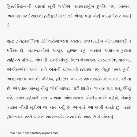
હિસ્ટોરિયન’ની કક્ષામાં મૂકી શકીએ. રાવલસાહેબ દુર્બોધ પણ ખાસ્સા,
અક્ષયકુમાર દેસાઈની હરીફાઈમાં ઊતરે એવા, પણ એનું કારણ ઉપર કહ્યું
તે.
શુદ્ધ ઇતિહાસ(?)ના સેમિનારોમાં જતાં કતરાતા રાવલસાહેબ આંતરશાસ્ત્રીય
પરિસંવાદો, વ્યાખ્યાનોમાં અચૂક હાજર રહે. બસમાં અથડાતા-કુટાતા
સાહિત્ય પરિષદ, એલ.ડી. ઇન્ડોલૉજી, વિશ્વકોષભવન, ગુજરાત વિદ્યાસભા,
એએમએમાં આવે. મને એમની ચાલવાની સ્ટાઇલ પણ બેહદ પસંદ હતી.
અનુસ્નાતક કક્ષાની કૉલેજ, હૉસ્ટેલ આગળ રાવલસાહેબને ચાલતા જોયાં
છે. એકધારું ખાસ્સું નીચું જોઈ ચાલ્યા પછી થોડીક જ વાર માટે માથું ઊંચું
કરે, રાવલસાહેબને ખરા અર્થમાં ઓળખનારા એકીઅવાજે કહેશે, તેમણે
કાયમ નીચી મૂંડીએ જ કામ કર્યું છે. અત્યારે આ લખી રહ્યો છું, ત્યારે
દૃષ્ટિસમક્ષ રસ્તે ચાલતાં રાવલસાહેબ તરવરે છે, થાય છે કે બોલાવું ….
E-mail : arun.tribalhistory@gmail.com