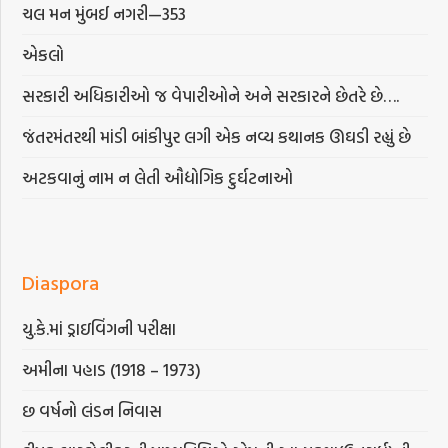
ચલ મન મુંબઈ નગરી—353
એકલો
સરકારી અધિકારીઓ જ વેપારીઓને અને સરકારને છેતરે છે….
જંતરમંતરથી માંડી બાંકીપુર લગી એક નવ્ય કથાનક ઊઘડી રહ્યું છે
અટકવાનું નામ ન લેતી ઔદ્યોગિક દુર્ઘટનાઓ
Diaspora
યુ.કે.માં ડ્રાઇવિંગની પરીક્ષા
અમીના પહાડ (1918 – 1973)
છ વર્ષનો લંડન નિવાસ