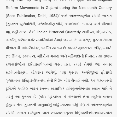
Reform Movements in Gujarat during the Nineteenth Century
(Sess Publication, Delhi, 1984)’ અને આંતરરાષ્ટ્રીય સંબંધો ભાગ-૧
(ગુજરાત યુનિવર્સિટી, ગ્રંથનિર્માણ બૉર્ડ, અમદાવાદ, ૧૯૭૩) અને વીસથી
વધુ નહીં તેટલા લેખો Indian Historical Quarterly સામીપ્ય, વિદ્યાપીઠ,
અર્થાત્‌, પથિક વગેરે સામયિકોમાં તેમણે લખ્યા છે. અંગ્રેજી પુસ્તક તેમના
પીએચ.ડી. શોધનિબંધનું સંવર્ધિત સ્વરૂપ છે. જ્યારે ગુજરાતના ઇતિહાસકારો
(?) શિલ્પ, સ્થાપત્ય, મંદિરોના ગવાક્ષ અને મસ્જિદોની મિનારા તથા રાજા-
રજવાડાંઓના ઇતિહાસલેખનમાં મસ્ત હતા, ત્યારે તેમણે આ નવતર
સંશોધનક્ષેત્રમાં યોગદાન આપેલું. પણ પુસ્તક અંગ્રેજીમાં હોવાથી
ગુજરાતના ઇતિહાસલેખનમાં તેની વિશેષ નોંધ લેવાઈ નથી. આ લખનારની
દૃષ્ટિએ અખિલ ભારત સ્તરના સામાજિક ઇતિહાસલેખનમાં સ્થાન પામે તે
બરનુું આ પુસ્તક છે (કોઈ પ્રકાશક કે સંસ્થાએ તેના બહોળા વાચન
હેતુસર તેના ગુજરાતી અનુવાદનું બીડું ઝડપવા જેવું છે.) તો આંતરરાષ્ટ્રીય
સંબંધો ભાગ-૧ ઇતિહાસ અને રાજ્યશાસ્ત્રના વિદ્યાર્થીઓ-અધ્યાપકોને