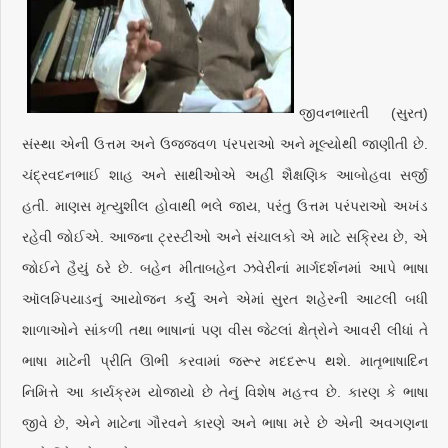
જીવનભારતી (સુરત)
સંસ્થા એની ઉત્તમ અને ઉજ્જવળ પંરપરાઓ અને મૂલ્યોથી જાણીતી છે.
ચંદ્રવદનભાઈ શાહ અને સાથીઓએ અહીં શૈક્ષણિક આબોહવા સર્જી
હતી. માણસ મૃત્યુશીલ હોવાથી ભલે જાય, પરંતુ ઉત્તમ પરંપરાઓ અખંડ
રહેવી જોઈએ. આજના ટ્રસ્ટીઓ અને સંચાલકો એ માટે સક્રિય છે, એ
જોઈને હૈયું ઠરે છે. બહેન મીતાબહેન ઝવેરીનાં માર્ગદર્શનમાં આપે ભાષા
ઑલમ્પિયાડનું આયોજન કર્યું અને એમાં સુરત શહેરની આટલી બધી
શાળાઓને સાંકળી તથા ભાષાનાં પણ વીસ જેટલાં ક્ષેત્રોને આવરી લીધાં તે
ભાષા માટેની પ્રીતિ ઊભી કરવામાં જરૂર મદદરૂપ થશે. માતૃભાષાદિન
નિમિત્તે આ કાર્યક્રમ યોજાયો છે તેનું વિશેષ મહત્ત્વ છે. કારણ કે ભાષા
જીવે છે, એને માટેના ગૌરવને કારણે અને ભાષા મરે છે એની અવગણના