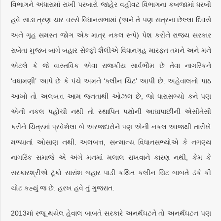
વિભાગને અંધારામાં રાખી પરબારો જાહેર વહીવટ વિભાગના કબજામાં ધરબી
હવે સાડા ત્રણ ચાર વરસે વિધાનસભામાં (અને તે પણ સત્રના છેલ્લા દિવસે
અને ગૃહ સમસ્ત જોગ એક માત્ર નકલ રૂપે) પેશ કરીને રાજ્ય સરકાર
રાબેતા મુજબ બાગે બહાર સેલ્ફી શૈલીએ વિધાનગૃહ મારફત તમને અને મને
એટલે કે જે વાસ્તવિક એવા રાજકીય સાર્વભૌમ છે તેવા નાગરિકને
‘વધામણી’ આપે છે કે પંચે અમને ‘ક્લીન ચિટ’ આપી છે. અહેવાલનો પાઠ
આખો તો અલબત્ત આમ જનતાથી ઓઝલ છે, જો ધારાસભ્યો કને પણ
એની નકલ પહોંચી નથી તો સ્થાપિત પક્ષોની આઘાપાછીની એસીતેસી
કરીને ચિત્રમાં પ્રવેશેલા બે અરજદારોને પણ એની નકલ આજથી તારીખે
મળ્યાનાં ઓસાણ નથી. અલબત્ત, સન્માન્ય વિધાનસભ્યોએ કે નગણ્ય
નાગરિક સમાજે એ અંગે મનમાં મલાલ રાખવાને કારણ નથી, કેમ કે
સરકારશ્રીએ ટૂંકો સારાંશ બહાર પાડી કથિત કલીન ચિટ બાબતે ડંકે કી
ચોટ કહ્યું જ છે. હરખ હવે તું ગુજરાત.
2013માં રજૂ થયેલ હેવાલ બાબતે સરકારે અનર્થઘટને તો અનર્થઘટન પણ