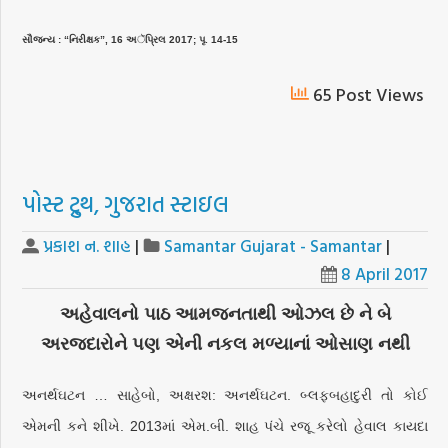
સૌજન્ય : “નિરીક્ષક”, 16 અૅપ્રિલ 2017; પૃ. 14-15
65 Post Views
પોસ્ટ ટ્રુથ, ગુજરાત સ્ટાઇલ
પ્રકાશ ન. શાહ
|
Samantar Gujarat - Samantar
|
8 April 2017
અહેવાલનો પાઠ આમજનતાથી ઓઝલ છે ને બે
અરજદારોને પણ એની નકલ મળ્યાનાં ઓસાણ નથી
અનર્થઘટન … સાહેબો, અક્ષરશ: અનર્થઘટન. બ્લફબહાદુરી તો કોઈ
એમની કને શીખે. 2013માં એમ.બી. શાહ પંચે રજૂ કરેલો હેવાલ કાયદા