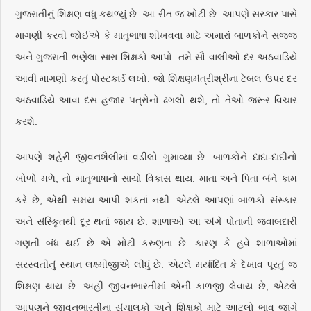
ગુજરાતીનું શિક્ષણ વધુ કથળ્યું છે. આ રીત જ ખોટી છે. આપણે સરકાર પાસે
માગણી કરવી જોઈએ કે માતૃભાષા શીખવવા માટે અમારાં બાળકોને સજ્જ
અને ગુજરાતી ભણેલા સારા શિક્ષકો આપો. તમે સૌ વાલીઓ દર અઠવાડિયે
આવી માગણી કરતું પોસ્ટકાર્ડ લખો. જો શિક્ષણમંત્રીશ્રીના ટેબલ ઉપર દર
અઠવાડિયે આવા દસ હજાર પત્રોનો ઢગલો થશે, તો તેઓ જરૂર વિચાર
કરશે.
આપણે શહેરી જીવનશૈલીમાં વડીલો ગુમાવ્યા છે. બાળકોને દાદા-દાદીનો
ખોળો મળે, તો માતૃભાષાનો સાચો વિકાસ થાય. માતા અને પિતા બંને કામ
કરે છે, એથી સમય આપી શકતાં નથી. એટલે આપણાં બાળકો સંસ્કાર
અને સંસ્કૃિતથી દૂર થતાં જાય છે. શાળાઓ આ અંગે પોતાની જવાબદારી
ગણતી બંધ થઈ છે એ મોટી કરુણતા છે. કારણ કે હવે શાળાઓમાં
સરસ્વતીનું સ્થાન લક્ષ્મીજીએ લીધું છે. એટલે મર્યાદિત કે દેખાવ પૂરતું જ
શિક્ષણ થાય છે. અહીં જીવનભારતીમાં એની કાળજી લેવાય છે, એટલે
આપણને જીવનભારતીના સંચાલકો અને શિક્ષકો માટે આટલો ભાવ જાગે