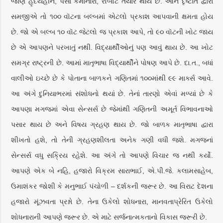
જાણે હૃદયહીન, પૈસા કમાનારા, રૉબોટ તૈયાર થાય છે. આને દૃષ્ટાંત દ્વારા
સમજીએ તો ૧૦૦ વૉટના બલ્બમાં એટલો પ્રકાશ આપવાની ક્ષમતા હોય
છે. જો એ બલ્બ ૧૦ વૉટ જેટલો જ પ્રકાશ આપે, તો ૯૦ વૉટની ખોટ જાય
છે એ આપણને પરખાતું નથી. વિદ્યાર્થીઓનું પણ આવું થાય છે. આ ખોટ
સમગ્ર રાષ્ટ્રની છે. આમાં માતૃભાષા વિદ્યાર્થીને પોષણ આપે છે. દા.ત., બધાં
વાલીઓ ઇચ્છે છે કે પોતાના બાળકને ગણિતમાં ૧૦૦માંથી ૯૯ માર્ક્સ આવે.
આ અંગે દુનિયાભરમાં સંશોધનો થયાં છે. તેનાં તારણો એવાં મળ્યાં છે કે
આપણા મગજમાં એવા સેન્સર્સ છે જેમાંથી ગણિતની અમૂર્ત વિભાવનાઓ
પસાર થાય છે અને વિષય ગ્રહણ થાય છે. જો બાળક માતૃભાષા દ્વારા
શીખતો હશે, તો તેની ગ્રહણશીલતા અનેક ગણી વધી જશે. મગજનાં
સેન્સર્સ વધુ સક્રિય રહેશે. આ અંગે તો આપણે વિચાર જ નથી કર્યો.
આપણે એક બે નહિ, હજારો વિક્રમ સારાભાઈ, એ.પી.જે. કલામસાહેબ,
ઉમાશંકર જોશી કે મનુભાઈ પંચોળી – દર્શકની જરૂર છે. આ વિરાટ દેશના
હજારો મૂંઝવતા પ્રશ્નો છે. તેના ઉકેલો શોધનારા, માનવતાપ્રેરિત ઉકેલો
શોધનારાની આપણે જરૂર છે. એ માટે સર્જનાત્મકતાનો વિકાસ જરૂરી છે.