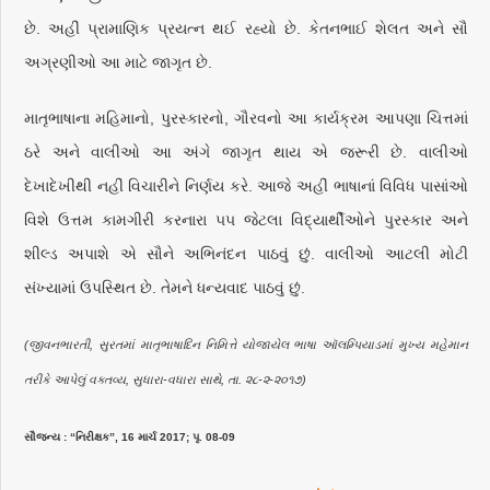
છે. અહીં પ્રામાણિક પ્રયત્ન થઈ રહ્યો છે. કેતનભાઈ શેલત અને સૌ
અગ્રણીઓ આ માટે જાગૃત છે.
માતૃભાષાના મહિમાનો, પુરસ્કારનો, ગૌરવનો આ કાર્યક્રમ આપણા ચિત્તમાં
ઠરે અને વાલીઓ આ અંગે જાગૃત થાય એ જરૂરી છે. વાલીઓ
દેખાદેખીથી નહીં વિચારીને નિર્ણય કરે. આજે અહીં ભાષાનાં વિવિધ પાસાંઓ
વિશે ઉત્તમ કામગીરી કરનારા ૫૫ જેટલા વિદ્યાર્થીઓને પુરસ્કાર અને
શીલ્ડ અપાશે એ સૌને અભિનંદન પાઠવું છું. વાલીઓ આટલી મોટી
સંખ્યામાં ઉપસ્થિત છે. તેમને ધન્યવાદ પાઠવું છું.
(જીવનભારતી, સુરતમાં માતૃભાષાદિન નિમિત્તે યોજાયેલ ભાષા ઑલમ્પિયાડમાં મુખ્ય મહેમાન
તરીકે આપેલું વક્તવ્ય, સુધારા-વધારા સાથે, તા. ૨૮-૨-૨૦૧૭)
સૌજન્ય : “નિરીક્ષક”, 16 માર્ચ 2017; પૃ. 08-09