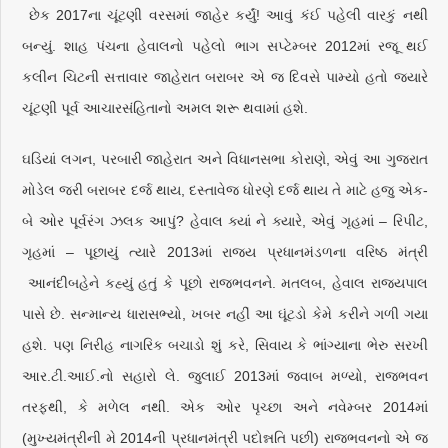
છેક 2017ના ચૂંટણી વરસમાં જાહેર કર્યું! આવું કંઈ પહેલી વારકું નથી
બન્યું. શાહ પંચના હેવાલનો પહેલો ભાગ સપ્ટેમ્બર 2012માં રજૂ થઈ
કલીન ચિટની સત્તાવાર જાહેરાત બરાબર એ જ દિવસે પામ્યો હતો જ્યારે
ચૂંટણી પૂર્વ આચારસંહિતાનો અમલ શરૂ થવામાં હશે.
ઘડિયાં લગન, પરબારી જાહેરાત અને વિધાનસભા કોરાણે, એવું આ ગુજરાત
મોડેલ જરી બરાબર દર્જ થાય, દસ્તાવેજ ધોરણે દર્જ થાય તે માટે હજુ એક-
બે ઓર પૂર્વરંગ ઝલક આપું? હેવાલ ક્યાં ને ક્યારે, એવું ગૃહમાં – રિપીટ,
ગૃહમાં – પૂછાયું ત્યારે 2013માં રાજ્ય પ્રધાનમંડળના વરિષ્ઠ મંત્રી
આનંદીબહેને કહ્યું હતું કે પૂછો રાજભવનને. મતલબ, હેવાલ રાજ્યપાલ
પાસે છે. સન્માન્ય ધારાસભ્યો, ખબર નહીં આ ઘૂંટડો કેમે કરીને ગળી ગયા
હશે. પણ નિરીહ નાગરિક બચાડો શું કરે, સિવાય કે ભાંગ્યાના ભેરુ સરખી
આર.ટી.આઈ.નો સહારો લે. જુલાઈ 2013માં જવાબ મળ્યો, રાજભવન
તરફથી, કે મળેલ નથી. એક ઓર પૃચ્છા અને નવેમ્બર 2014માં
(મુખ્યમંત્રીની મે 2014ની પ્રધાનમંત્રી પદોન્નતિ પછી) રાજભવનનો એ જ