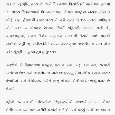
વાત છે, ચૂંટણીનું વરસ છે, અને વિધાનસભા વિસર્જનની વાતો પણ હવામાં
છે. રાજ્ય વિધાનસભાને વિપળવાર પણ પોતાના વજૂદનો ખયાલ હોય તે
એણે શાહ હેવાલની (ચાર વરસ તે પડી રહ્યો તે દરમ્યાનના અધિકૃત
એ.ટી.આર. – ઍક્શન ટેઇકન રિપોર્ટ સહિતની) તત્કાળ ચર્ચા તો,
અગ્રતાક્રમે, બલકે વિશેષ સત્રરૂપે મળવાની તૈયારી સાથે માગવી
જોઈએ. નહીં તો, ‘ક્લીન ચિટ’ સરખા પોસ્ટ ટ્રુથ અનર્થઘટન સાથે એક
ઓર ચૂંટણી … હરખ હવે તું ગુજરાત.
ઇચ્છીએ કે વિધાનસભા વજૂદનું વરદાન પામે. પણ, દરમ્યાન, સરકારી
સારાંશના ઉજાસમાં અનર્થઘટન અને બ્લફબહાદુરીનો કંઈક ખ્યાલ જરૂર
મેળવીએ. બને કે વિધાનસભ્યોને વજૂદની વાટે એથી કંઈક ભાથું વખત છે
ને મળે.
પહેલો જ દાખલો ઇન્ડિગોલ્ડ રિફાઈનરીએ કચ્છમાં 36.25 એકર
ખેતીલાયક જમીનની ખરીદી કર્યાનો લઈએ. પંચે કહ્યું છે કે આ બાબત