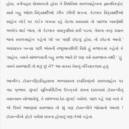
હોય, વર્ગબહાર ધોમધખતો હોય તે સ્થિતિમાં રાવલસાહેબના જ્ઞાનવિસ્ફોટ
સામે બહુ ઓછા વિદ્યાર્થીઓ ઝીંક ઝીલી શકતા. કેટલાક વિદ્યાર્થીઓ
સાહેબ બૉર્ડ પર કંઈક લખવા રહે તેટલા સમયમાં તો પાછલા બારણેથી
અલોપ થઈ જતા, તો કેટલાક વામકુક્ષીમાં સરી પડતા. તેમના તરફ ધ્યાન
જતાં રાવલસાહેબ કહેતાં ‘મોં પર પાણી છાંટવું હોય, તો છાંટતાં આવો.’
અધ્યાપક બન્યા પછી એમની રજૂઆતશૈલી વિશે હું મજાકમાં કહેતો કે
‘સાહેબ, તમને સાંભળવાની બહુ મજા આવે છે પણ તમે સમજાતા નથી.’ ‘હું
તમને સમજાવી તો શકું છું ને?’ આ વાક્ય તેમનું તકિયાકલામ હતું.
આર્નોલ્ડ ટૉયન્બી(ઇતિહાસના અભ્યાસના રચયિતા)નો રાવલસાહેબ પર
ગાઢ પ્રભાવ. મુંબઈ યુનિવર્સિટીના ઉપક્રમે ૭૦ના દાયકામાં ટૉયન્બીનું
વ્યાખ્યાન યોજાયેલું, તે સાંભળવા ઠેઠ મુંબઈ ગયેલાં. પાછા કહે પણ ખરાં કે
એ ઉંમરે ભાષણમાં સમજાય તો શું પણ ટૉયન્બીને જોયાનો આનંદ !
ટૉયન્બીનો ફોટૉ પર્સમાં રાખતા હોવાનું પણ તેઓ કહેતા.