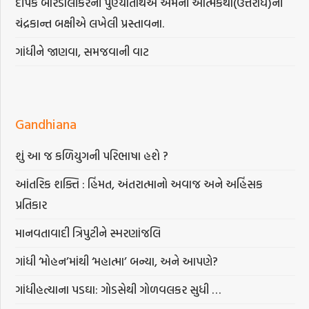
દીપક બારડોલીકરની પુણ્યતિથિએ એમની આત્મકથા(ઉત્તરાર્ધ)ની
ચંદ્રકાન્ત બક્ષીએ લખેલી પ્રસ્તાવના.
ગાંધીને જાણવા, સમજવાની વાટ
Gandhiana
શું આ જ કળિયુગની પરિભાષા હશે ?
આંતરિક શક્તિ : હિંમત, અંતરાત્માનો અવાજ અને અહિંસક
પ્રતિકાર
માનવતાવાદી ત્રિપુટીને સ્મરણાંજલિ
ગાંધી ‘મોહન’માંથી ‘મહાત્મા’ બન્યા, અને આપણે?
ગાંધીહત્યાના પડઘા: ગોડસેથી ગોળવલકર સુધી …