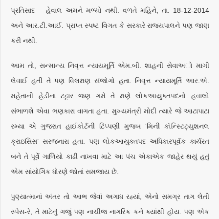
પ્રતિસાદ – હેવાલ અમને મળ્યો નથી. વળતે મહિને, તા. 18-12-2014
અને આર.ટી.આઈ. પ્રાપ્ત સ્પષ્ટ વિગત કે સરકારે રાજ્યપાલને પણ જાણ
કરી નથી.
આમ તો, સન્માન્ય નિવૃત્ત ન્યાયમૂર્તિ એમ.બી. શાહની સેવાઅો માગી
લેવાઈ હતી તે પણ વિલક્ષણ સંજોગો હતા. નિવૃત્ત ન્યાયમૂર્તિ આર.એ.
મહેતાની હેડીના ટટ્ટાર જણ ગમે તે ક્ષણે લોકઆયુક્તપદનો હવાલો
સંભાળશે એવા ભણકારા વાગતા હતા. મુખ્યમંત્રી મોદી ત્યારે જે આટાપાટા
રમ્યા એ ગુજરાત હાઈકોર્ટની ટિપ્પણી મુજબ ‘મિની કૉન્સ્ટિટ્યુશનલ
ક્રાઇસિસ’ સરજનારા હતા. પણ લોકઆયુક્તપદ અધિકારપૂર્વક કાર્યરત
બને તે પૂર્વે ગાળિયો કાઢી નાખવા માટે આ પંચ એકાએક જાહેર થયું હતું
એમ સાંયોગિક ધોરણે જોતાં સમજાય છે.
પુણ્યાત્માનાં અંતર તો આભ જેવાં અગાધ રહ્યાં, એનો સમગ્ર તાગ લેતી
સ્પેસ-રે, તે માટેનું ગજું પણ નાચીજ નાગરિક કને ક્યાંથી હોય. પણ એક