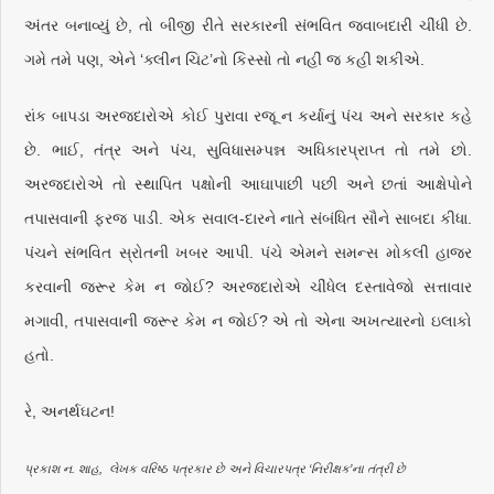
અંતર બનાવ્યું છે, તો બીજી રીતે સરકારની સંભવિત જવાબદારી ચીંધી છે.
ગમે તમે પણ, એને ‘ક્લીન ચિટ’નો કિસ્સો તો નહીં જ કહી શકીએ.
રાંક બાપડા અરજદારોએ કોઈ પુરાવા રજૂ ન કર્યાનું પંચ અને સરકાર કહે
છે. ભાઈ, તંત્ર અને પંચ, સુવિધાસમ્પન્ન અધિકારપ્રાપ્ત તો તમે છો.
અરજદારોએ તો સ્થાપિત પક્ષોની આઘાપાછી પછી અને છતાં આક્ષેપોને
તપાસવાની ફરજ પાડી. એક સવાલ-દારને નાતે સંબંધિત સૌને સાબદા કીધા.
પંચને સંભવિત સ્રોતની ખબર આપી. પંચે એમને સમન્સ મોકલી હાજર
કરવાની જરૂર કેમ ન જોઈ? અરજદારોએ ચીંધેલ દસ્તાવેજો સત્તાવાર
મગાવી, તપાસવાની જરૂર કેમ ન જોઈ? એ તો એના અખત્યારનો ઇલાકો
હતો.
રે, અનર્થઘટન!
પ્રકાશ ન. શાહ, લેખક વરિષ્ઠ પત્રકાર છે અને વિચારપત્ર ‘નિરીક્ષક’ના તંત્રી છે