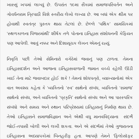
ખાસ્સું ખપમાં લાગ્યું છે. ઉપરાંત ૧૯મા સૈકામાં સમાજપરિવર્તન અને
ગોવર્ધનરામ ત્રિપાઠી વિશે સ્તરીય લેખો લખ્યા છે. આ બધાં એક થીમ પર
હોવાથી સ્વતંત્ર પુસ્તક થાય તેટલાં છે. છેલ્લે ‘પથિક’ સામયિકમાં
‘સ્થળકાળના પિંજરમાંથી’ શીર્ષક તળે પોતાના ઇતિહાસ સંશોધનની કેફિયત
પણ આપેલી. આવું નક્કર અને દિશાસૂચક લેખન એમનું રહ્યું.
નિવૃત્તિ પછી તેઓ સેમિનારો વગેરેમાં જવાનું પણ ટાળતા. તેમના
ઇતિહાસદર્શન અને આજના ઇતિહાસવાળાની જમાત વચ્ચે રહેલી ઊંડી
ખાઈ તેના માટે જવાબદાર હોઈ શકે ! તેમનાં શોધપત્રો, વ્યાખ્યાનોમાં એક
વાત અવશ્ય કહેતા કે ‘વ્યક્તિનો ‘સ્વ’ સાથેનો સંબંધ, વ્યક્તિનો ‘સમાજ’
સાથેનો સંબંધ, અને વ્યક્તિનો ‘પ્રકૃતિ’ સાથેનો સંબંધ અને આ પારસ્પરિક
સંબંધો અને સમય અને સ્થાન પરિપ્રેક્ષ્યમાં ઇતિહાસનું નિર્માણ થાય છે.
તેઓ ઇતિહાસને સમાજવિજ્ઞાન અને એથી વધુ માનવવિદ્યાના સંદર્ભે
જોઈ-તપાસી બોલી અને લખી શકતા. અને એ સંદર્ભમાં તેઓ ગુજરાતના
ઇતિહાસના અધ્યાપકોમાં બિનહરીફ હતા. આપણે તેમને ‘ફિલોસૉફર