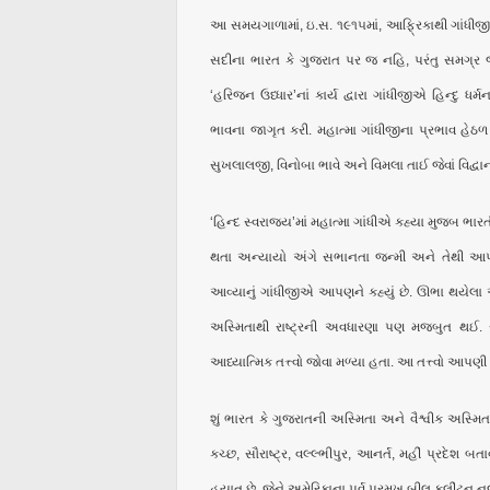
આ સમયગાળામાં, ઇ.સ. ૧૯૧૫માં, આફ્રિકાથી ગાંધીજ
સદીના ભારત કે ગુજરાત પર જ નહિ, પરંતુ સમગ્ર 
‘હરિજન ઉધ્ધાર’નાં કાર્ય દ્વારા ગાંધીજીએ હિન્દુ ધર્
ભાવના જાગૃત કરી. મહાત્મા ગાંધીજીના પ્રભાવ હેઠ
સુખલાલજી, વિનોબા ભાવે અને વિમલા તાઈ જેવાં વિદ્વાનોએ
‘હિન્દ સ્વરાજ્ય’માં મહાત્મા ગાંધીએ કહ્યા મુજબ ભા
થતા અન્યાયો અંગે સભાનતા જન્મી અને તેથી
આવ્યાનું ગાંધીજીએ આપણને કહ્યું છે. ઊભા થયેલ
અસ્મિતાથી રાષ્ટ્રની અવધારણા પણ મજબુત થઈ. સ્વર
આધ્યાત્મિક તત્ત્વો જોવા મળ્યા હતા. આ તત્ત્વો આપણ
શું ભારત કે ગુજરાતની અસ્મિતા અને વૈશ્વીક અસ્મિત
કચ્છ, સૌરાષ્ટ્ર, વલ્લ્ભીપુર, આનર્ત, મહીં પ્રદેશ
હયાત છે, જેને અમેરિકાના પૂર્વ પ્રમુખ બીલ ક્લીંટન 