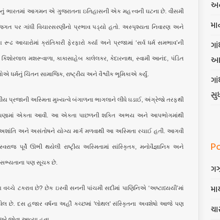
અન
ીનું ભારતમાં આગમન એ ગુજરાતના ઇતિહાસની એક મહત્ત્વની ઘટના છે. વીસમી
મા
જગત પર ગાંધી વિચારસરણીનો પ્રભાવ પડ્યો હતો. અસ્પૃશ્યતા નિવારણ અને
ગાં
મના રૂઢ આચારોમાં ક્રાંતિકારી ફેરફારો કર્યા અને પ્રજામાં ‘સર્વ ધર્મ સમભાવ’ની
આ
ળ કિશોરલાલ મશરૂવાળા, કાકાસાહેબ કાલેલકર, કેદારનાથ, સ્વામી આનંદ, પંડિત
 ધર્મનું ચિંતન સામાજિક, રાષ્ટ્રીય અને વૈશ્વીક ભૂમિકાએ કર્યું.
ગા
સુ
રતીય પ્રજાની અસ્મિતા મુખ્યત્વે બંગાળના ભાગલાને લીધે ઘડાઈ, અંગ્રેજો તરફથી
 આપણામાં એકતા આવી. આ એકતા પાછળની શક્તિ અભય અને આપભોગમાંથી
ા અશાંતિ અને અસંતોષને યોગ્ય માર્ગ મળવાથી આ અસ્મિતા રચાઈ હતી. આગવી
P
ાજ પૂર્વે ઊભી થયેલી રાષ્ટૃીય અસ્મિતામાં સાંસ્કૃિતક, મનોવૈજ્ઞાનિક અને
ી સભ્યતાના પણ સૂચક છે.
ગ
માર
ા વચ્ચે ટકરાવ છે? છેક ઇસ્વી સનની પાંચમી સદીમાં પાણિનિએ ‘અષ્ટાધ્યયી’માં
 બતાવેલ છે. દસ હજાર વર્ષના અહીં કચ્છમાં 'લોથલ' સંસ્કૃિતના અવશેષો આજે પણ
ચાર
નજરે જોવા આવ્યા હતા..