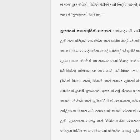
સંકલ્પપૂર્વક સેવેલી, પેઢીએ પેઢીએ નવી સિદ્ધિ પામ
ભાન તે ‘ગુજરાતની અસ્મિતા.’’
ગુજરાતમાં નવજાગૃતિની શરૂઆત :
ઓગણસમી સદીમાં 
હતી તેના પરિણામે સામાજિક અને ધાર્મિક ક્ષેત્રે 
આ નવી વિચારસરણીઓના કારણે ધર્મક્ષેત્રે જે ક્રાંતિક
મુખ્ય બાબત એ છે કે આ સમયગાળામાં શિક્ષણ અને ધર્મ
ધર્મ વિશેનો અભિગમ બદલાઈ ગયો, ધર્મ વિશેના રૂઢ
દૃષ્ટિનો વિકાસ થયો, શિક્ષકો અને સમાજ સુધારકોએ સુધ
કર્મકાંડમાં ડુબેલી ગુજરાતની પ્રજામાં નવું ચૈતન્ય 
આપતી કોલેજો અને યુનિવર્સિટીઓ, છાપખાના, વર્તમા
સાહિત્યના વિકાસ માટે સ્થાપવામાં આવેલી સંસ્થાઓ
હતી. ગુજરાતના સમજુ અને શિક્ષિત વર્ગમાં પરંપરા
પરિણામે ધાર્મિક આચાર વિચારમાં પરિવર્તન આવ્યું. બુધ