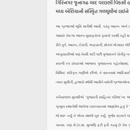
ગિરિનગર જૂનાગઢ બાદ વલ્લભી વિકસી હશે. 
મધ્ય એશિયાની સંસ્કૃિત ગળથૂથીમાં લઈને
આ પ્રજાઓ ભૂમિ માર્ગેથી આવી. પરંતુ આરબ અને ઈ
આધારે તેમ જ આરબ મુસાફરોનાં વૃત્તાંતો પરથી કહી 
રીતે તુર્ક, આરબ, ઈરાની, અફઘાની, મોગલ જે મધ્ય એશ
અનુયાયીઓ પણ તેરમી સદી પછી ગુજરાતને પોતીકુ બન
સઘળી રંગ છાયાઓ આજના ગુજરાતના પહેરવેશમાં, ખ
વિશિષ્ટ સંસ્કૃિત ગણીએ છીએ, તે વાસ્તવમાં આદિવાસી
ત્યાર સુધીની, હજારો વર્ષથી આવીને વસેલી પ્રજાઓના પ
કનૈયાલાલ મુનશીએ ‘ગુજરાતી સાહિત્ય પરિષદ’ના આશ્
પ્રમુખ સ્થાનેથી આપેલા વ્યાખ્યાનમાં જણાવેલ હતું 
જે શરૂ કર્યું તે એના વંશજે પૂરું કર્યું. ગુર્જર મ
પામ્યા. પણ મેં (ક.મા. મુનશી) ફરી ફરી કહ્યું છે 