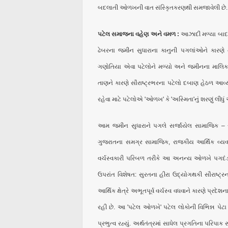
બદલાતી ઓળખની વાત સંસ્કૃિતકરણથી સમજાવેલી છે.
પટેલ સમાજના વહેણ અને વમળ :
આઝાદી મળ્યા બાદ, સ
ઢેબરના જમીન સુધારાના કાનુની પગલાંઓને કારણ
ગણોતિયા એવા પટેલોને મળ્યો અને જમીનના માલિક દર
તાણને કારણે સૌરાષ્ટ્રભરના પટેલો દબાણ હેઠળ આવ્
રહેવા માટે પટેલોએ 'ઓળખ' કે 'અસ્મિતા'નું શરણું લી
આમ જમીન સુધારાને પગલે સર્જાયેલ સામાજિક – રાજ
ગુજરાતના સમગ્ર સામાજિક, રાજકીય આર્થિક વ્યવ
વર્ચસ્વકારી પરિબળ તરીકે આ અનન્ય ઓળખે પગદંડો જમ
ઉપરાંત વિશેષત: સુરતના હીરા ઉદ્યોગથકી સૌરાષ્ટ્રન
આર્થિક ક્ષેત્રે અભૂતપૂર્વ વર્ચસ્વ વધવાને કારણે પ્રદે
રહી છે. આ 'પટેલ ઓળખે' પટેલ લોકોની વિભિન્ન પે
પ્રભુત્વ રહ્યું. અર્થતંત્રમાં સાધેલ પ્રગતિના પરિપ