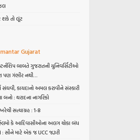
ઝલ
ટ શકે તો લૂંટ
mantar Gujarat
્ટર્નશિપ બાબતે ગુજરાતની યુનિવર્સિટીઓ
ા પણ ગંભીર નથી…
્ષ સંઘવી, કાયદાનો અમલ કરાવીને સંસ્કારી
તા બનો : થરાદના નાગરિકો
ખરેચી સત્યાગ્રહ : 1-8
સ્લિમો કે આદિવાસીઓના અલગ ચોકા બંધ
ો : સૌને માટે એક જ UCC જરૂરી