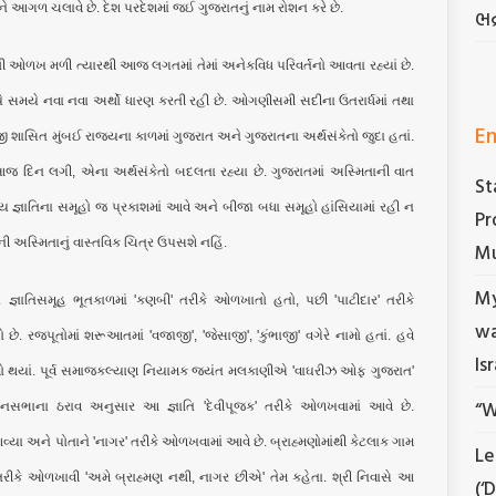
 આગળ ચલાવે છે. દેશ પરદેશમાં જઈ ગુજરાતનું નામ રોશન કરે છે.
ભદ
ેલી ઓળખ મળી ત્યારથી આજ લગતમાં તેમાં અનેકવિધ પરિવર્તનો આવતા રહ્યાં છે.
ે સમયે નવા નવા અર્થો ધારણ કરતી રહી છે. ઓગણીસમી સદીના ઉતરાર્ધમાં તથા
En
જી શાસિત મુંબઈ રાજ્યના કાળમાં ગુજરાત અને ગુજરાતના અર્થસંકેતો જુદા હતાં.
જ દિન લગી, એના અર્થસંકેતો બદલતા રહ્યા છે. ગુજરાતમાં અસ્મિતાની વાત
St
ીય જ્ઞાતિના સમૂહો જ પ્રકાશમાં આવે અને બીજા બધા સમૂહો હાંસિયામાં રહી ન
Pr
 અસ્મિતાનું વાસ્તવિક ચિત્ર ઉપસશે નહિં.
Mu
My
ઞાતિસમૂહ ભૂતકાળમાં 'કણબી' તરીકે ઓળખાતો હતો, પછી 'પાટીદાર' તરીકે
wa
રજપૂતોમાં શરૂઆતમાં 'વજાજી', 'જેસાજી', 'કુંભાજી' વગેરે નામો હતાં. હવે
Is
ામો થયાં. પૂર્વ સમાજકલ્યાણ નિયામક જયંત મલકાણીએ 'વાઘરીઝ ઓફ ગુજરાત'
“W
ાનસભાના ઠરાવ અનુસાર આ જ્ઞાતિ 'દેવીપૂજક' તરીકે ઓળખવામાં આવે છે.
વ્યા અને પોતાને 'નાગર' તરીકે ઓળખવામાં આવે છે. બ્રાહ્મણોમાંથી કેટલાક ગામ
Le
તરીકે ઓળખાવી 'અમે બ્રાહ્મણ નથી, નાગર છીએ' તેમ કહેતા. શ્રી નિવાસે આ
(‘