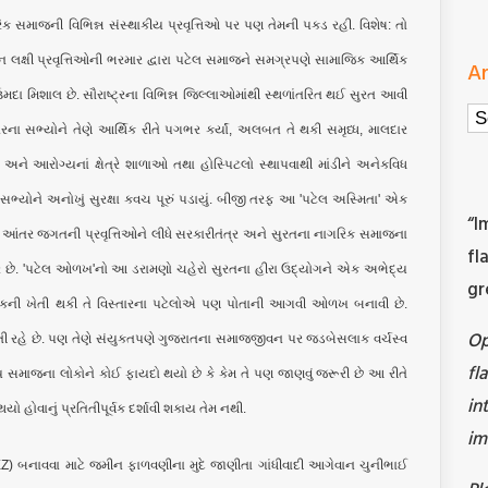
િક સમાજની વિભિન્ન સંસ્થાકીય પ્રવૃત્તિઓ પર પણ તેમની પકડ રહી. વિશેષ: તો
ન લક્ષી પ્રવૃત્તિઓની ભરમાર દ્વારા પટેલ સમાજને સમગ્રપણે સામાજિક આર્થિક
Ar
ઉમદા મિશાલ છે. સૌરાષ્ટ્રના વિભિન્ન જિલ્લાઓમાંથી સ્થળાંતરિત થઈ સુરત આવી
Ar
્તરના સભ્યોને તેણે આર્થિક રીતે પગભર કર્યાં, અલબત તે થકી સમૃધ્ધ, માલદાર
અને આરોગ્યનાં ક્ષેત્રે શાળાઓ તથા હોસ્પિટલો સ્થાપવાથી માંડીને અનેકવિધ
ના સભ્યોને અનોખું સુરક્ષા કવચ પૂરું પડાયું. બીજી તરફ આ 'પટેલ અસ્મિતા' એક
“I
ા આંતર જગતની પ્રવૃત્તિઓને લીધે સરકારીતંત્ર અને સુરતના નાગરિક સમાજના
fl
રે છે. 'પટેલ ઓળખ'નો આ ડરામણો ચહેરો સુરતના હીરા ઉદ્યોગને એક અભેદ્ય
gr
ડિયા પાકની ખેતી થકી તે વિસ્તારના પટેલોએ પણ પોતાની આગવી ઓળખ બનાવી છે.
O
ી રહે છે. પણ તેણે સંયુક્તપણે ગુજરાતના સમાજજીવન પર જડબેસલાક વર્ચસ્વ
fl
ય સમાજના લોકોને કોઈ ફાયદો થયો છે કે કેમ તે પણ જાણવું જરૂરી છે આ રીતે
in
 હોવાનું પ્રતિતીપૂર્વક દર્શાવી શકાય તેમ નથી.
im
) બનાવવા માટે જમીન ફાળવણીના મુદે જાણીતા ગાંધીવાદી આગેવાન ચુનીભાઈ