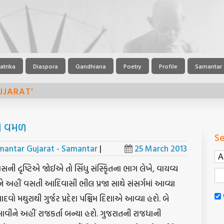
atrika
Diaspora
Gandhiana
Poetry
Profile
Samantar
UJARAT'
ને વમળ
Se
mantar Gujarat - Samantar
|
25 March 2013
ાસની દૃષ્ટિએ જોઈએ તો સિંધુ સંસ્કૃિતના ભાગ લેખે, વાયવ્ય
ને અહીં વસતી આદિવાસી ભીલ પ્રજા સાથે સંસર્ગમાં આવ્યા
ે યાદવો મથુરાથી ગુર્જર પ્રદેશ પશ્ચિમ દિશાએ આવ્યા હશે. બે
ી આવીને અહીં રાજકર્તા બન્યા હશે. ગુજરાતની રાજધાની