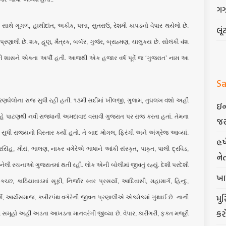
ગ
સાથે ગૂગળ, હાથીદાંત, અકીક, પન્ના, સુતરાઉ, રેશમી કાપડનો વેપાર થયેલો છે.
લૂં
પ્રણાલી છે. શક, હૂણ, મૈત્રક, બર્બર, ગુર્જર, બ્રાહ્મણ, ચાલુક્ય છે. સોલંકી વંશ
કી શાસને એકતા અર્પી હતી. આજથી એક હજાર વર્ષ પૂર્વે જ ‘ગુજરાત’ નામ આ
Sa
કરણઘેલોના રાજ સુધી રહી હતી. ૧૩મી સદીમાં ખીલજી, ગુલામ, તુઘલખ વંશો અહીં
ઇન
હે પાટણથી નવી રાજધાની અમદાવાદ વસાવી ગુજરાત પર રાજ કરતા હતાં. તેમના
જર
સુધી રાજ્યનો વિસ્તાર કર્યો હતો. તે બાદ મોગલ, ફિરંગી અને અંગ્રેજ આવ્યાં.
હર
રસિંહ, મીરાં, ભાલણ, નાકર વગેરેએ ભાષાને આંકી સંસ્કૃત, પાકૃત, પાલી દ્રવિડ,
ને
નેલી રચનાઓ ગુજરાતમાં થતી રહી. લોક એની બોલીમાં જીવતું રહ્યું. દેશી પરદેશી
ખા
્છ, કાઠિયાવાડમાં સૂફી, નિર્જાર સ્વર પ્રસર્યા, આદિવાસી, મહામાર્ગ, હિન્દુ,
મુ
ધર્મ, આર્યસમાજ, કબીરપંથ વગેરેની જીવન પ્રણાલીએ એકમેકમાં ગુંથાઈ છે. નાની
કર
સમૂહો અહીં અડતા આખડતા માનવરંગી જીવ્યા છે. વેપાર, કારીગરી, ફક્ત મજૂરી