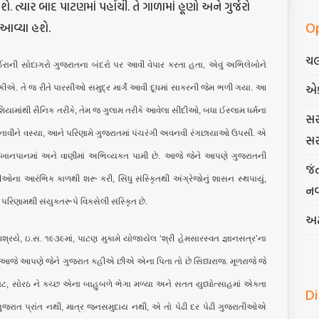
ત્યાર બાદ પાટણમાં પહોંચી. તે ગાળામાં હૂણો અને ગુર્જરો
O
 આવ્યા હશે.
ચલ
રાની સોદાગરો ગુજરાતના બંદરો પર આવી વેપાર કરતા હતા, એવું અભિલેખોને
એ
શકીએ. તે જ રીતે પારસીઓ સમુદ્ર માર્ગે આવી દૂધમાં સાકરની જેમ ભળી ગયા. આ
િયામાંથી સૈનિક તરીકે, તેમ જ ગુલામ તરીકે આવેલા સીદીઓ, બધા ઈસ્લામ ધર્મના
સર
ાવીને વસ્યા, આને પરિણામે ગુજરાતમાં પંચરંગી અવનવી રંગછાયાઓ ઉપસી. એ
સર
ાનપાનમાં અને વાણીમાં અભિવ્યક્ત પામી છે. આજે જેને આપણે ગુજરાતની
જં
ઓના આરંભિક કાળથી શરૂ કરી, સિંધુ સંસ્કૃિતથી અંગ્રેજોનું શાસન સ્થપાયું,
નવ
રિણામથી સંયુક્તરૂપે વિકસેલી સંસ્કૃિત છે.
અટ
રયે, ઇ.સ. ૧૯૩૯માં, પાટણ મુકામે યોજાયેલ ‘શ્રી હેમસારસ્વત જ્ઞાનસત્ર’ના
કે ‘આજે આપણે જેને ગુજરાત કહીએ છીએ એના પિતા તો છે સિધ્ધરાજ. મૂળરાજે જે
ંડલને લાટ, સોરઠ ને કચ્છ એના બાહુબળે ભેગા મળ્યા અને સતત યુધ્ધોત્સાહમાં એકતા
D
તેમ ગુજરાત પ્રાંત નથી, માત્ર જનસમુદાય નથી, એ તો પેઢી દર પેઢી ગુજરાતીઓએ