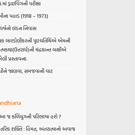
કે.માં ડ્રાઇવિંગની પરીક્ષા
ીના પહાડ (1918 – 1973)
વર્ષનો લંડન નિવાસ
પક બારડોલીકરની પુણ્યતિથિએ એમની
મકથા(ઉત્તરાર્ધ)ની ચંદ્રકાન્ત બક્ષીએ
ેલી પ્રસ્તાવના.
ંધીને જાણવા, સમજવાની વાટ
andhiana
ં આ જ કળિયુગની પરિભાષા હશે ?
તરિક શક્તિ : હિંમત, અંતરાત્માનો અવાજ