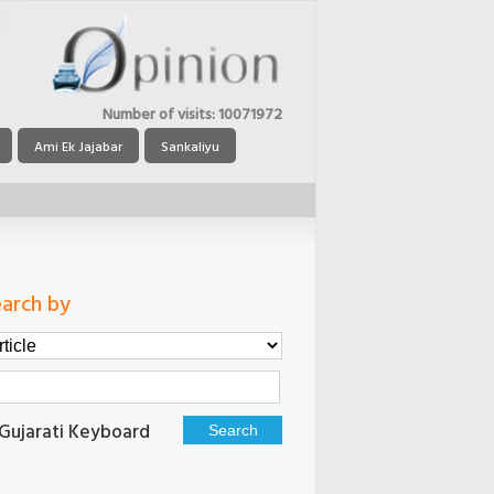
Number of visits:
10071972
Ami Ek Jajabar
Sankaliyu
arch by
Gujarati Keyboard