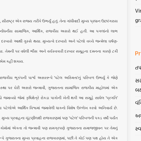
Vi
gr
ૌરાષ્ટ્ર એક રાજ્ય તરીકે ઉભર્યું હતું. તેના ગાંધીવાદી મુખ્ય પ્રધાન ઉછરંગરાય
ે નોંધનીય સામાજિક, આર્થિક, રાજકીય અસરો થઈ હતી. આ પગલાંનો લાભ
બારો આથી ગુસ્સે થયા. મુખ્યત્વે દરબારો અને પટેલો વચ્ચે જન્મેલા ઘર્ષણ-
Pr
યા. તેમની પર વધેલી ભીંસ અને વર્ચસ્વકારી દરબાર સમૂહના દમનના કારણે ટકી
ધું એમ કહી શકાય.
તપ
કીય ભૂકંપની પાર્શ્વ અસરરૂપે 'પટેલ અસ્મિતા'નું પરિબળ ઉભર્યુ કે જેણે
સર
સ્થા પર ઘેરી અસરો જન્માવી, ગુજરાતના સામાજિક રાજકીય માહોલમાં એક
બક
ાવ્યો જેમાં કૃષિક્ષેત્રે રોકડા પાકોની ખેતી થકી આ સમૂહે સાધેલ 'પ્રગતિ'
વંચ
ા પટેલોએ આર્થિક વિશ્વમાં જમાવેલી ધાકનો વિશેષ ઉલ્લેખ કરવો અનિવાર્ય છે.
અમ
શના મુખ્ય પ્રવાહના ચૂંટણીલક્ષી રાજકારણમાં પણ 'પટેલ' પરિબળની પકડ વર્ષો પર્યંત
સ્
ટા કોમોમાં એકતા તો જન્માવી પણ સમગ્રપણે ગુજરાતના સમાજજીવન પર તેમનું
ાક રૂપે ગુજરાતના મુખ્ય પ્રવાહના રાજકારણમાં, પછી તે કોઈ પણ પક્ષ હોય તે એક