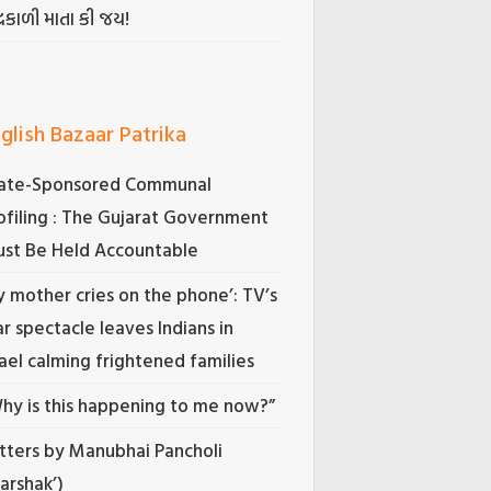
્રકાળી માતા કી જય!
glish Bazaar Patrika
ate-Sponsored Communal
ofiling : The Gujarat Government
st Be Held Accountable
 mother cries on the phone’: TV’s
r spectacle leaves Indians in
rael calming frightened families
hy is this happening to me now?”
tters by Manubhai Pancholi
Darshak’)