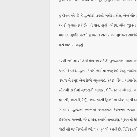
હકીકત એ છે કે હજારો વર્ષથી ગ્રીસ, રોમ, બેબીલોન 
અહીં ગુજરાતમાં શૈવ, વૈષ્ણવ, સૂર્ય, બૌધ્ધ, જૈન જીવન 
પણ છે. ગુર્જર પરથી ગુજરાત થનાર આ મુલકને સોલં
પ્રદેશને સાંપડ્યું.
૧૨મી સદીમાં સોલંકી વંશે આરંભેલી ગુજરાતની ગાથા 
આવીને વસ્યા હતાં. ૧૫મી સદીમાં અહમદ શાહ બાદશા
વંશજ મેહમુદ બેગડોએ જૂનાગઢ, કચ્છ, સિંધ, ચાંપાનેર 
સોળમી સદીમાં ગુજરાતી ભાષાનું લેખિતરૂપ બંધાયું, ન
ફારસી, અરબી, ઉર્દૂ, રાજસ્થાની હિન્દીના મિશ્રણથી બ
ભાષા સાહિત્યનાં સ્વરૂપો એકમેકમાં ઊતરતા રહ્યા. કચ
ઈસ્લામ, પારસી, જૈન, શૈવ, સ્વામીનારાયણ, પ્રણામી 
મોટી સૌ જાતિઓની ઓળખ ખુલ્લી આવી છે. વિવિધ રંગી 