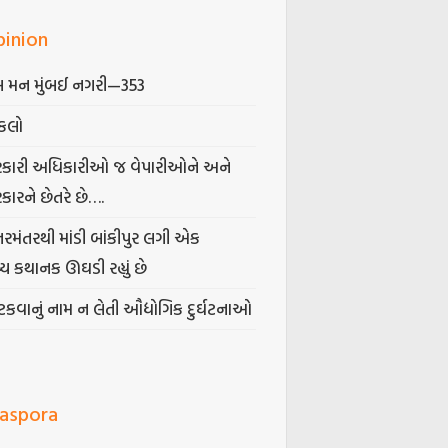
pinion
 મન મુંબઈ નગરી—353
કલો
કારી અધિકારીઓ જ વેપારીઓને અને
કારને છેતરે છે….
તરમંતરથી માંડી બાંકીપુર લગી એક
્ય કથાનક ઊઘડી રહ્યું છે
કવાનું નામ ન લેતી ઔદ્યોગિક દુર્ઘટનાઓ
iaspora