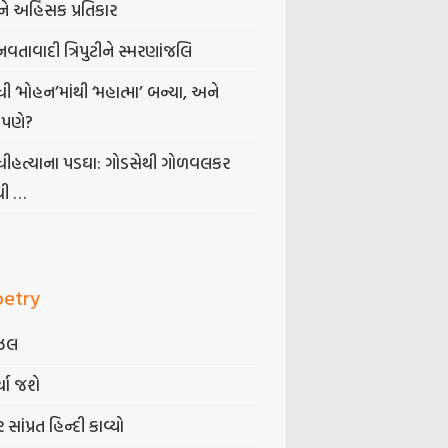
ે અહિંસક પ્રતિકાર
નવતાવાદી ત્રિપુટીને સ્મરણાંજલિ
ધી ‘મોહન’માંથી ‘મહાત્મા’ બન્યા, અને
પણે?
ંધીહત્યાના પડઘા: ગોડસેથી ગોળવલકર
ધી …
oetry
ઝલ
્યા જશે
 સાંપ્રત હિન્દી કાવ્યો