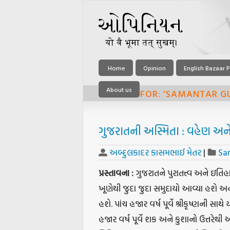
Home
Opinion
English Bazaar P
About us
ARCHIVE FOR: 'SAMANTAR G
ગુજરાતની અસ્મિતા : વહેણ અ
અબ્દુલકાદર કાસમભાઈ મેતર
|
Sa
પ્રસ્તાવના :
ગુજરાતને પુરાતત્ત્વ અને ઇતિહ
ખૂણેથી જુદા જુદા સમુદાયો આવ્યા હશે અ
હશે. પાંચ હજાર વર્ષ પૂર્વે શ્રીકૃષ્ણની સાથ
હજાર વર્ષ પૂર્વે શક અને કુશાનો ઉત્તરેથ