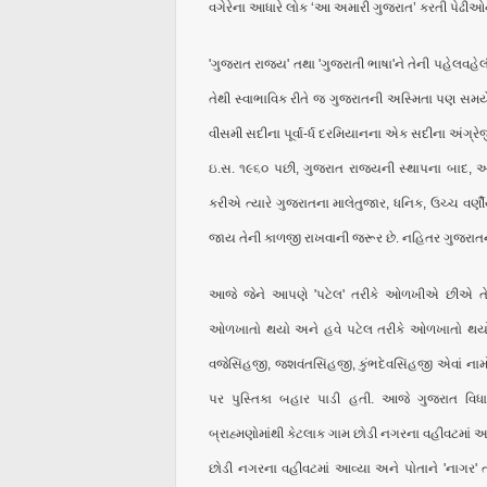
વગેરેના આધારે લોક ‘આ અમારી ગુજરાત’ કરતી પેઢીઓને
'ગુજરાત રાજ્ય' તથા 'ગુજરાતી ભાષા'ને તેની પહેલવહ
તેથી સ્વાભાવિક રીતે જ ગુજરાતની અસ્મિતા પણ સમય
વીસમી સદીના પૂર્વા-ર્ધ દરમિયાનના એક સદીના અંગ્રે
ઇ.સ. ૧૯૬૦ પછી, ગુજરાત રાજ્યની સ્થાપના બાદ, આ
કરીએ ત્યારે ગુજરાતના માલેતુજાર, ધનિક, ઉચ્ચ વર્ણ
જાય તેની કાળજી રાખવાની જરૂર છે. નહિતર ગુજરાતની
આજે જેને આપણે 'પટેલ' તરીકે ઓળખીએ છીએ તે જ્
ઓળખાતો થયો અને હવે પટેલ તરીકે ઓળખાતો થયો છે. 
વજેસિંહજી, જશવંતસિંહજી, કુંભદેવસિંહજી એવાં ન
પર પુસ્તિકા બહાર પાડી હતી. આજે ગુજરાત વિધ
બ્રાહ્મણોમાંથી કેટલાક ગામ છોડી નગરના વહીવટમાં આ
છોડી નગરના વહીવટમાં આવ્યા અને પોતાને 'નાગર' 