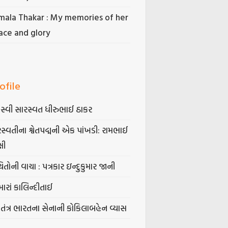
mala Thakar : My memories of her
ace and glory
ofile
સ્વી સારસ્વત ધીરુભાઈ ઠાકર
સ્વતીના શ્વેતપદ્મની એક પાંખડી: રામભાઈ
્ષી
િતોની વાચા : પત્રકાર ઇન્દુકુમાર જાની
ારાં કાલિન્દીતાઈ
વતંત્ર ભારતના સેનાની કોકિલાબહેન વ્યાસ