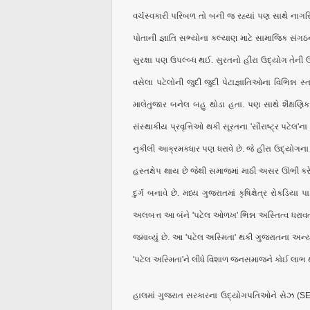
વર્ચસ્વકારી પરિબળ તો બની જ રહ્યાં પણ સાથે નાગર
પોતાની જ્ઞાતિ સભ્યોના કલ્યાણ માટે સામાજિક સંગઠ
સુરક્ષા પણ ઉપલ્બ્ધ થઈ. સુરતનો હીરા ઉદ્યોગ તેની 
વસેલા પટેલોની જુદી જુદી પેટાજ્ઞાતિઓના વિભિન્ન સ
માલેતુજાર બનેલ બહુ થોડા હતા. પણ સાથે શૈક્ષણિક 
સંસ્થાકીય પ્રવૃત્તિઓ થકી સૂરતના 'સૌરાષ્ટ્ર પટેલ'
નુકીલી આક્રમકધાર પણ ધરાવે છે. જે હીરા ઉદ્યોગન
હસ્તક્ષેપ થાય છે જેથી સમાજમાં માઠી અસર ઊભી ક
દુર્ગ બનાવે છે. મધ્ય ગુજરાતમાં કૃષિક્ષેત્ર રોક
અલબત્ત આ બંને 'પટેલ ઓળખ' ભિન્ન અસ્તિત્વ ધરાવત
જમાવ્યું છે. આ 'પટેલ અસ્મિતા' થકી ગુજરાતના અન્
'પટેલ અસ્મિતા'ને લીધે વિશાળ જનસમાજને કોઈ લાભ થયો
હાલમાં ગુજરાત સરકારના ઉદ્યોગપતિઓને સેઝ (SEZ