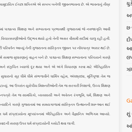
યુ.
તી, સામુદાયિક ઈચ્છા શક્તિએ એ સબબ બનેલી જીવનભાવના છે. એ ભાવનાનું તીવ્ર
અમ
છ 
પાશ્ચાત્ય શિક્ષણ અને સભ્યતાના પ્રભાવથી ગુજરાતમાં જે નવજાગૃતિ આવી
દી
જે નવી વિચારસરણીઓનો ઉદ્ભવ થયો હતો તેની અસર વીસમી સદીમાં ચાલુ રહી હતી.
આત્
ારી પરિવર્તન આવ્યું તેની ગુજરાતના સાંસ્કૃિતક જીવન પર નોંધપાત્ર અસર થઈ છે.
લખ
 સમાજ સુધારણાનું વાહન બને છે. પાશ્ચાત્ય શિક્ષણ સભ્યતાના પરિચયને કારણે
 અને સંકુચિત ખ્યાલો દૂર થયા અને એ અંગે વિચારણા કરવા માટે ઐતિહાસિક
ગા
ારાનો સૂર ધીમે ધીમે સંભળાવીને ધાર્મિક વહેમ, અંધશ્રધ્ધા, મૂર્તિપૂજા તેમ જ
પ્રગટાવ્યું. આ ઉપરાંત યુરોપીય મિશનરીઓની તેમ જ સરકારી નિશાળો, ઉચ્ચ શિક્ષણ
નપત્રો તેમ જ સામયિકો, વ્યવસાયી અને અવેતન રંગભૂમિ, ધર્મ, શિક્ષણ અને
G
 ઇત્યાદિને કારણે ગુજરાતમાં આ સમયગાળામાં સાંસ્કૃિતક ઉત્થાનની શરૂઆત થઈ
શુ
ગત ધર્મ સંપ્રદાયોના મૂલ્યાંકનમાં ઐતિહાસિક અને વૈજ્ઞાનિક અભિગમ આવ્યો.
્ધિવાદની સરાણ ઉપર ધર્મ સંપ્રદાયોની કસોટી થવા લાગી.
આં