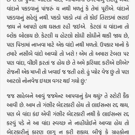
વાંદાને પકડવાનું પાંજરું ય નથી મળતું કે તેમાં પૂરીએ. વાંદાને
પકડવાનું સહેલું નથી. પકડો પકડો ત્યાં તો કોઈ તિરાડમાં ભરાઈ
જાય ને આપણે હાથ ઘસતા રહી જઈએ. કેટલાં ય વાંદાના તો
બ્લેક બોલાય છે. કેટલી ય હોટલો શોધી શોધીને થાકી જાય છે,
પણ પિઝામાં નાખવા માટે એક વાંદો નથી મળતો. ઉપકાર માનો કે
તમારે નસીબે વાંદો આવ્યો તો ખરો ! એમ તો અમારા ટેબલ પર
પણ વાંદા, વીંછી ફરતાં જ હોય છે તે અમે ફરિયાદ કરીએ છીએ?
રોજની એક માખી તો ખવાઈ જ જતી હશે. હું પ્યોર વેજ છું તો પણ
આટલો નોનવેજ ઇચ્છા વગર થઈ ગયો છું.’
જજ સાહેબને આવું જજમેન્ટ આપવાનું કેમ થયું? તે સ્ટોરી કૈંક
આવી છે. આમ તો ગંભીર બેદરકારી હોય તો લાઈસન્સ રદ્દ થાય,
પણ બે વાંદા કંઇ એવી ગંભીર બેદરકારી નથી કે લાઈસન્સ રદ્દ
કરવું પડે ને આ વાંદા સ્વચ્છ ને નાહીધોઈને આવ્યા હોય તો
બેદરકારીનું કારણ લાગુ ન કરી શકાય. બીજું કે ગ્રાહકોના