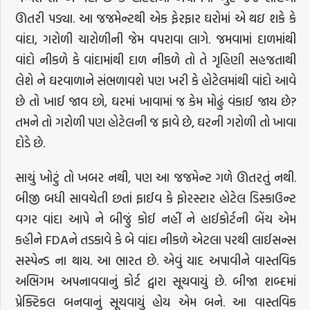
ઊતરી પડ્યા. આ જજમેન્ટથી એક ફેરફાર ઘરોમાં એ થઇ શકે કે
વાંદા, ગરોળી ચારોળીની જેમ વપરાવા લાગે. જમવામાં દાળમાંથી
વાંદો નીકળે કે વાંદામાંથી દાળ નીકળે તો તે ગૃહિણી સહજતાથી
લેશે ને ઘરવાળાને સંભળાવશે પણ ખરી કે હોટેલમાંથી વાંદો આવે
છે તો ખાઈ જાવ છો, ઘરમાં ખાવામાં જ કેમ મોઢું વંકાઈ જાય છે?
તમને તો ગરોળી પણ હોટેલની જ ફાવે છે, ઘરની ગરોળી તો ખાવા
દોડે છે.
સાચું ખોટું તો ખબર નથી, પણ આ જજમેન્ટ ગળે ઊતરતું નથી.
બીજી બધી સાવચેતી છતાં ફાઈવ કે ફોરસ્ટાર હોટેલ ડિસ્કાઉન્ટ
વગર વાંદા આપે ને બીજું કોઈ નહીં ને હાઈકોર્ટની બેંચ એમ
કહીને FDAને તડકાવે કે બે વાંદા નીકળે એટલા પરથી લાઈસન્સ
સસ્પેન્ડ ના થાય. આ ભારત છે. એવું યાદ અપાવીને વાસ્તવિક
અભિગમ અપનાવવાનું કોર્ટ દ્વારા સૂચવાયું છે. બીજા શબ્દમાં
પ્રેક્ટિકલ બનવાનું સૂચવાયું હોય એમ બને. આ વાસ્તવિક