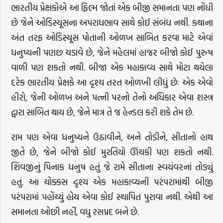
ભારતીય પ્રેક્ષકોએ આ ફિલ્મ જોતાં એક બીજી સમાનતા પણ નોંધી
છે જેને ઓડિસ્યૂસના અપરાધભાવ સાથે કોઈ સંબંધ નથી. કથાના
અંત તરફ ઓડિસ્યૂસ પોતાની ઓળખ સાબિત કરવા માટે એવાં
ધનુષ્યની પણછ ચડાવે છે, જેને મહેલમાં હાજર બીજો કોઈ પુરુષ
વાળી પણ શકતો નથી. બીજા એક મહાકાવ્ય સાથે મોટા થયેલા
દરેક ભારતીય પ્રેક્ષકે આ દૃશ્ય તરત ઓળખી લીધું છેઃ એક એવો
હીરો, જેની ઓળખ અને પત્ની પરનો તેનો અધિકાર એવા શસ્ત્ર
દ્વારા સાબિત થાય છે, જેને માત્ર તે જ હેન્ડલ કરી શકે તેમ છે.
રામ પણ એવા ધનુષ્યને ઉઠાવીને, અને તોડીને, સીતાનો હાથ
જીતે છે, જેને બીજો કોઈ મુરતિયો ઊંચકી પણ શકતો નથી.
શિવજીનું પિનાક ધનુષ હતું જે રામે સીતાના સ્વયંવરનાં તોડ્યું
હતું. આ ચોક્કસ દૃશ્ય એક મહાકાવ્યની પરંપરામાંથી બીજી
પરંપરામાં પહોંચ્યું હોય એવા કોઈ સ્થાપિત પુરાવા નથી. એથી આ
સમાનતા ઓછી નહીં, વધુ રસપ્રદ બને છે.