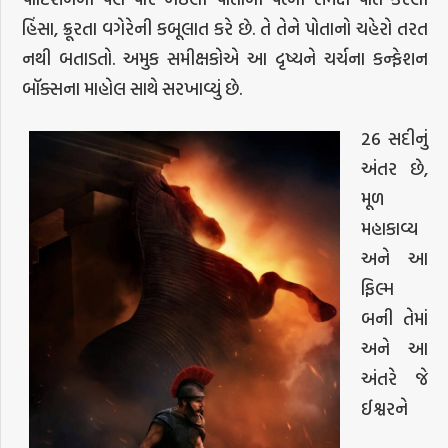
હિંસા, ક્રૂરતા વગેરેની કબૂલાત કરે છે. તે તેને પોતાનો ચહેરો તરત
નથી બતાડતો. અમુક સમીક્ષકોએ આ દૃષ્યને ચર્ચના કન્ફેશન
બૉક્સના માહોલ સાથે સરખાવ્યું છે.
26 સદીનું
અંતર છે,
મૂળ
મહાકાવ્ય
અને આ
ફિલ્મ
બની તેમાં
અને આ
અંતરે જે
ઈશ્વરને