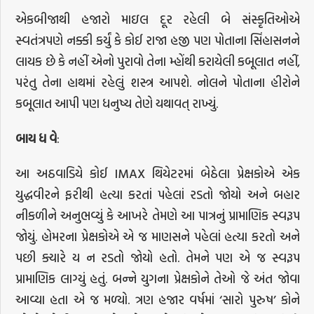
એકબીજાથી હજારો માઇલ દૂર રહેલી બે સંસ્કૃતિઓએ
સ્વતંત્રપણે નક્કી કર્યું કે કોઈ રાજા હજી પણ પોતાના સિંહાસનને
લાયક છે કે નહીં એનો પુરાવો તેના મ્હોંથી કરાયેલી કબૂલાત નહીં,
પરંતુ તેના હાથમાં રહેલું શસ્ત્ર આપશે. નોલને પોતાના હીરોને
કબૂલાત આપી પણ ધનુષ્ય તેણે યથાવત્ રાખ્યું.
બાય
ધ
વે
:
આ અઠવાડિયે કોઈ IMAX થિયેટરમાં બેઠેલા પ્રેક્ષકોએ એક
યુદ્ધવીરને ફરીથી હત્યા કરતાં પહેલાં રડતો જોયો અને બહાર
નીકળીને અનુભવ્યું કે આખરે તેમણે આ પાત્રનું પ્રામાણિક સ્વરૂપ
જોયું. હોમરના પ્રેક્ષકોએ એ જ માણસને પહેલાં હત્યા કરતો અને
પછી ક્યારે ય ન રડતો જોયો હતો. તેમને પણ એ જ સ્વરૂપ
પ્રામાણિક લાગ્યું હતું. બન્ને યુગના પ્રેક્ષકોને તેઓ જે અંત જોવા
આવ્યા હતા એ જ મળ્યો. ત્રણ હજાર વર્ષમાં ‘સારો પુરુષ’ કોને