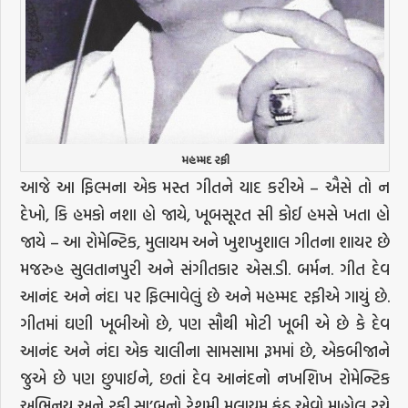
મહમ્મદ રફી
આજે આ ફિલ્મના એક મસ્ત ગીતને યાદ કરીએ – ઐસે તો ન
દેખો, કિ હમકો નશા હો જાયે, ખૂબસૂરત સી કોઈ હમસે ખતા હો
જાયે – આ રોમેન્ટિક, મુલાયમ અને ખુશખુશાલ ગીતના શાયર છે
મજરુહ સુલતાનપુરી અને સંગીતકાર એસ.ડી. બર્મન. ગીત દેવ
આનંદ અને નંદા પર ફિલ્માવેલું છે અને મહમ્મદ રફીએ ગાયું છે.
ગીતમાં ઘણી ખૂબીઓ છે, પણ સૌથી મોટી ખૂબી એ છે કે દેવ
આનંદ અને નંદા એક ચાલીના સામસામા રૂમમાં છે, એકબીજાને
જુએ છે પણ છુપાઈને, છતાં દેવ આનંદનો નખશિખ રોમેન્ટિક
અભિનય અને રફી સા’બનો રેશમી મુલાયમ કંઠ એવો માહોલ રચે