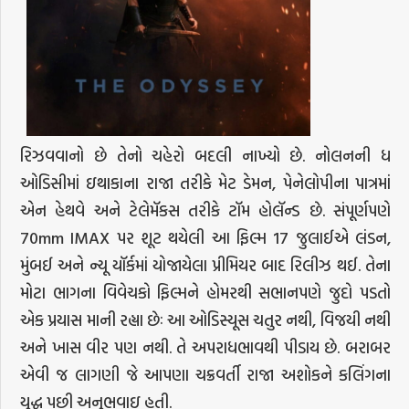
રિઝવવાનો છે તેનો ચહેરો બદલી નાખ્યો છે. નોલનની ધ
ઓડિસીમાં ઇથાકાના રાજા તરીકે મેટ ડેમન, પેનેલોપીના પાત્રમાં
એન હેથવે અને ટેલેમૅકસ તરીકે ટૉમ હોલૅન્ડ છે. સંપૂર્ણપણે
70mm IMAX પર શૂટ થયેલી આ ફિલ્મ 17 જુલાઈએ લંડન,
મુંબઈ અને ન્યૂ યૉર્કમાં યોજાયેલા પ્રીમિયર બાદ રિલીઝ થઈ. તેના
મોટા ભાગના વિવેચકો ફિલ્મને હોમરથી સભાનપણે જુદો પડતો
એક પ્રયાસ માની રહ્યા છેઃ આ ઓડિસ્યૂસ ચતુર નથી, વિજયી નથી
અને ખાસ વીર પણ નથી. તે અપરાધભાવથી પીડાય છે. બરાબર
એવી જ લાગણી જે આપણા ચક્રવર્તી રાજા અશોકને કલિંગના
યુદ્ધ પછી અનુભવાઇ હતી.