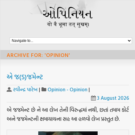
ARCHIVE FOR: 'OPINION'
એ જ(ડ)જમેન્ટ
રવીન્દ્ર પારેખ
|
Opinion - Opinion
|
3 August 2026
એ જજમેન્ટ છે ને આ લેખ તેની વિરુદ્ધમાં નથી, છતાં તમામ કોર્ટ
અને જજમેન્ટની ક્ષમાયાચના સહ આ હળવો લેખ પ્રસ્તુત છે.