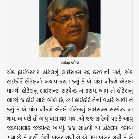
રવીન્દ્ર પારેખ
એક ફાઈવસ્ટાર હોટેલનું લાઈસન્સ રદ્દ કરવાની વાતે, એક
હાઈકોર્ટે હોટેલનો બચાવ કરતા કહ્યું કે બે વાંદા નીકળે એટલા
માત્રથી હોટેલનું લાઈસન્સ સસ્પેન્ડ ન કરાય. આમ તો હોટેલનું
ભાગ્યે જ કોઈ સારું બોલે છે, ત્યાં હાઈકોર્ટ તેની વહારે આવી ને
કહ્યું કે બે વાંદા નીકળે એટલે હોટેલનું લાઈસન્સ સસ્પેન્ડ ના
થાય. આપણે તો બાપુ ખુશ થઈ ગયા, એ જજ સાહેબો પર કે આવું
જડબેસલાક જજમેન્ટ આપ્યું. જજ સાહેબો એ હોટેલમાં જમવા
ગયા છે કે નહીં, તેની ખબર નથી ને એ પણ ખબર નથી કે બે