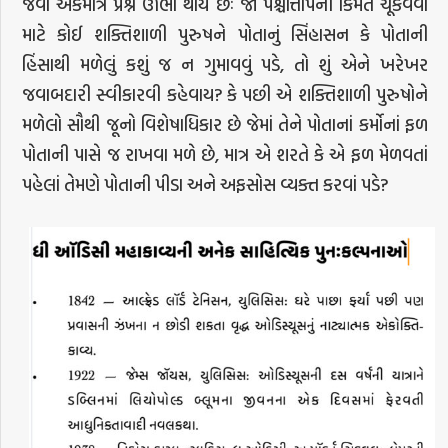
જેવો એકમાત્ર પ્રશ્ન ઊભો થાય છેઃ જો પશ્ચાત્તાપની કિંમત ચૂકવવા
માટે કોઈ શક્તિશાળી પુરુષને પોતાનું સિંહાસન કે પોતાની
હિંસાથી મળેલું કશું જ ન ગુમાવવું પડે, તો શું એને ખરેખર
જવાબદારી સ્વીકારવી કહેવાય? કે પછી એ શક્તિશાળી પુરુષોને
મળેલો સૌથી જૂનો વિશેષાધિકાર છે જેમાં તેને પોતાનાં કર્મોનાં ફળ
પોતાની પાસે જ રાખવા મળે છે, માત્ર એ શરતે કે એ ફળ મેળવતાં
પહેલાં તેમણે પોતાની પીડા અને અફસોસ વ્યક્ત કરવાં પડે?