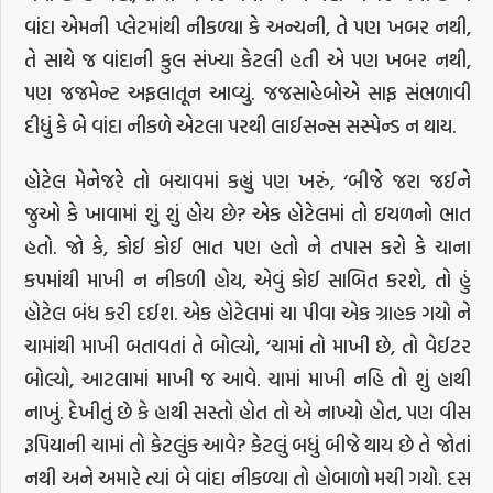
વાંદા એમની પ્લેટમાંથી નીકળ્યા કે અન્યની, તે પણ ખબર નથી,
તે સાથે જ વાંદાની કુલ સંખ્યા કેટલી હતી એ પણ ખબર નથી,
પણ જજમેન્ટ અફલાતૂન આવ્યું. જજસાહેબોએ સાફ સંભળાવી
દીધું કે બે વાંદા નીકળે એટલા પરથી લાઈસન્સ સસ્પેન્ડ ન થાય.
હોટેલ મેનેજરે તો બચાવમાં કહ્યું પણ ખરું, ‘બીજે જરા જઈને
જુઓ કે ખાવામાં શું શું હોય છે? એક હોટેલમાં તો ઇયળનો ભાત
હતો. જો કે, કોઈ કોઈ ભાત પણ હતો ને તપાસ કરો કે ચાના
કપમાંથી માખી ન નીકળી હોય, એવું કોઈ સાબિત કરશે, તો હું
હોટેલ બંધ કરી દઈશ. એક હોટેલમાં ચા પીવા એક ગ્રાહક ગયો ને
ચામાંથી માખી બતાવતાં તે બોલ્યો, ‘ચામાં તો માખી છે, તો વેઈટર
બોલ્યો, આટલામાં માખી જ આવે. ચામાં માખી નહિ તો શું હાથી
નાખું. દેખીતું છે કે હાથી સસ્તો હોત તો એ નાખ્યો હોત, પણ વીસ
રૂપિયાની ચામાં તો કેટલુંક આવે? કેટલું બધું બીજે થાય છે તે જોતાં
નથી અને અમારે ત્યાં બે વાંદા નીકળ્યા તો હોબાળો મચી ગયો. દસ