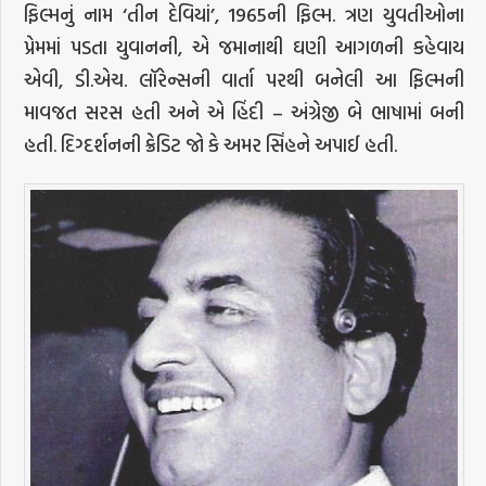
ફિલ્મનું નામ ‘તીન દેવિયાં’, 1965ની ફિલ્મ. ત્રણ યુવતીઓના
પ્રેમમાં પડતા યુવાનની, એ જમાનાથી ઘણી આગળની કહેવાય
એવી, ડી.એચ. લૉરેન્સની વાર્તા પરથી બનેલી આ ફિલ્મની
માવજત સરસ હતી અને એ હિંદી – અંગ્રેજી બે ભાષામાં બની
હતી. દિગ્દર્શનની ક્રેડિટ જો કે અમર સિંહને અપાઈ હતી.