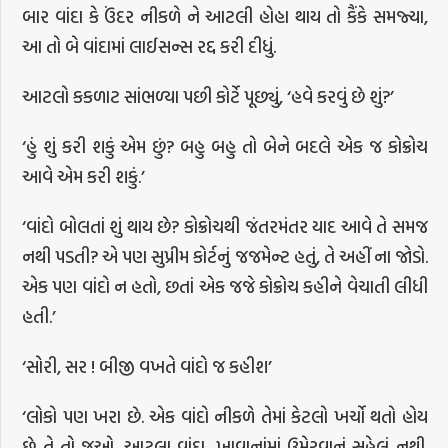
બાર વાંદા કે ઉંદર નીકળે ને આટલી હોહા થાય તો કૈંકે સમજ્યા,
આ તો બે વાંદામાં લાઈસન્સ રદ્દ કરી દીધું.
આટલો કકળાટ સાંભળ્યા પછી કોર્ટે પૂછ્યું, ‘હવે કરવું છે શું?’
‘હું શું કરી શકું એમ છું? બહુ બહુ તો બેને બદલે એક જ કોક્રોચ
આવે એમ કરી શકું.’
‘વાંદો બોલતાં શું થાય છે? કોક્રોચથી જંતરમંતર યાદ આવે તે સમજ
નથી પડતી? એ પણ સુપ્રીમ કોર્ટનું જજમેન્ટ હતું, તે અહીં ના જોડો.
એક પણ વાંદો ન હતો, છતાં એક જજે કોક્રોચ કહીને વેચાતી લીધી
હતી.’
‘સોરી, સર ! બીજી વખતે વાંદો જ કહીશ’
‘લોકો પણ ખરા છે. એક વાંદો નીકળે તેમાં કેટલો ખર્ચો થતો હોય
છે તે તો જુઓ. આટલા વાંદા, ખાવાનાંમાં ઉમેરવાનું સહેલું નથી.