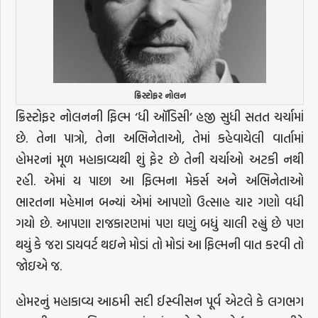
ક્રિસ્ટોફર નોલન
ક્રિસ્ટોફર નોલનની ફિલ્મ ‘ધી ઑડિસી’ હજી સુધી સતત ચર્ચામાં
છે. તેના પાત્રો, તેના અભિનેતાઓ, તેમાં કહેવાયેલી વાર્તામાં
હોમરનાં મૂળ મહાકાવ્યથી શું ફેર છે તેની ચર્ચાઓ અટકી નથી
રહી. એમાં ય પાછા આ ફિલ્મના મેકર્સ અને અભિનેતાઓ
ભારતના મહેમાન બન્યાં એમાં આપણો ઉત્સાહ ચાર ગણો વધી
ગયો છે. આપણા રાજકારણમાં પણ ઘણું બધું ચાલી રહ્યું છે પણ
થયું કે જરા ડાયવર્ટ થઇને મોડાં તો મોડાં આ ફિલ્મની વાત કરવી તો
જોઇએ જ.
હોમરનું મહાકાવ્ય આઠમી સદી ઈસ્વીસન પૂર્વ એટલે કે લગભગ