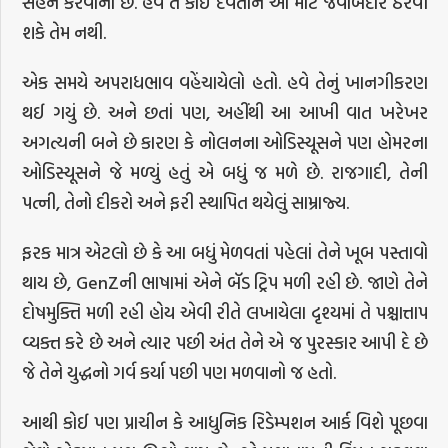
સહન કરવાનો છે. હવે તે કોઈ દેવતાને આ માટે જવાબદાર ઠેરવી
શકે તેમ નથી.
એક સમયે અપરાધભાવ વહેંચાયેલો હતો. હવે તેનું ખાનગીકરણ
થઈ ગયું છે. અને છતાં પણ, અહીંથી આ આખી વાત ખરેખર
અગત્યની બને છે કારણ કે નોલનના ઓડિસ્યૂસને પણ હોમરના
ઓડિસ્યૂસને જે મળ્યું હતું એ બધું જ મળે છે. રાજગાદી, તેની
પત્ની, તેનો દીકરો અને ફરી સ્થાપિત થયેલું સામ્રાજ્ય.
ફરક માત્ર એટલો છે કે આ બધું મેળવતાં પહેલાં તેને ખૂબ પસ્તાવો
થાય છે, GenZની ભાષામાં એને બૅડ ટ્રિપ મળી રહી છે. જાણે તેને
દોષમુક્તિ મળી રહી હોય એવી રીતે લખાયેલા દૃશ્યમાં તે પશ્ચાત્તાપ
વ્યક્ત કરે છે અને ત્યાર પછી અંત તેને એ જ પુરસ્કાર આપી દે છે
જે તેને યુદ્ધનો ગર્વ કર્યા પછી પણ મળવાનો જ હતો.
આથી કોઈ પણ પ્રાચીન કે આધુનિક રિડેમ્પશન આર્ક વિશે પૂછવા