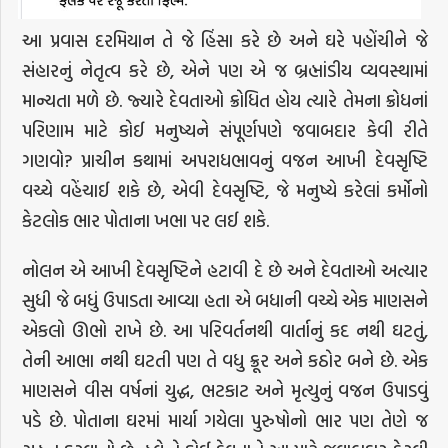
આ પ્રવાસ દરમિયાન તે જે હિંસા કરે છે અને ઘરે પહોંચીને જે
સંહારનું નેતૃત્વ કરે છે, એને પણ એ જ બ્રહ્માંડીય વ્યવસ્થામાં
માન્યતા મળે છે. જ્યારે દેવતાઓ ક્રોધિત હોય ત્યારે તેમના ક્રોધનાં
પરિણામ માટે કોઈ મનુષ્યને સંપૂર્ણપણે જવાબદાર કેવી રીતે
ગણવો? પ્રાચીન કથામાં અપરાધભાવનું વજન આખી દેવસૃષ્ટિ
વચ્ચે વહેંચાઈ શકે છે, એવી દેવસૃષ્ટિ, જે મનુષ્યે કરેલાં કર્મોનો
કેટલોક ભાર પોતાના ખભા પર લઈ શકે.
નોલન એ આખી દેવસૃષ્ટિને હટાવી દે છે અને દેવતાઓ અત્યાર
સુધી જે બધું ઉપાડતા આવ્યા હતા એ બધાની વચ્ચે એક માણસને
એકલો ઊભો રાખે છે. આ પરિવર્તનથી વાર્તાનું કદ નથી ઘટતું,
તેની આભા નથી ઘટતી પણ તે વધુ ક્રૂર અને કઠોર બને છે. એક
માણસને વીસ વર્ષનાં યુદ્ધ, ભટકાટ અને મૃત્યુનું વજન ઉપાડવું
પડે છે. પોતાના ઘરમાં માર્યા ગયેલા પુરુષોનો ભાર પણ તેણે જ