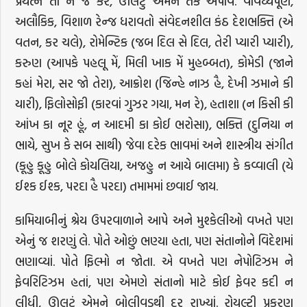
પ્રયત્ન તો ન જ કરે, ઊલટું એમને તક અપાવે. વૈવિધ્યપૂર્ણ,
અલૌકિક, વિશાળ રેન્જ ધરાવતો સંવેદનશીલ કંઠ દેશભક્તિ (એ
વતન, કર ચલે), રોમેન્ટિક (જબ દિલ સે દિલ, તેરી પ્યારી પ્યારી),
કરુણ (આપકે પહલૂ મેં, મિલી ખાક મેં મુહબ્બત), કોમેડી (જાને
કહાં મેરા, સર જો તેરા), આક્રોશ (જિન્હે નાઝ હૈ, દેખી ઝમાને કી
યારી), ફિલોસોફી (કારવાં ગુઝર ગયા, મન રે), હતાશા (ન કિસી કી
આંખ કા નૂર હૂં, ન આદમી કા કોઈ ભરોસા), ભક્તિ (દુનિયા ન
ભાયે, સુખ કે સબ સાથી) જેવા દરેક ભાવમાં અને શાસ્ત્રીય સંગીત
(કૂહુ કૂહુ બોલે કોયલિયા, અજહુ ન આયે બાલમા) કે કવ્વાલી (યે
ઈશ્ક ઈશ્ક, પરદા હૈ પરદા) તમામમાં છવાઈ જાય.
કામિયાબીનું શ્રેય ઉપરવાળાને આપે અને મુશ્કેલીઓ વખતે પણ
એનું જ શરણું લે. પોતે ઓછું ભણ્યા હતા, પણ સંતાનોને વિદેશમાં
ભણાવ્યાં. પોતે ફિલ્મો ન જોતા. એ વખતે પણ નેપોટિઝમ ને
ફેવરિટિઝમ હતાં, પણ એમણે સંતાનો માટે કોઈ ફેવર કદી ન
લીધી, ઊલટું એમને બોલીવૂડથી દૂર રાખ્યાં. રોયલ્ટી પ્રકરણ