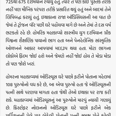
725થી 675 દરમિયાન રચાયું હતું. ત્યારે તે પણ કોઈ પુસ્તક તરીકે
નહીં પણ મૌખિક પરંપરા તરીકે પ્રસારિત થયું હતું અને બાદમાં તેને
લિપિબદ્ધ કરાયું હતું. ઇથાકાના રાજા ઑડિસિયસની આ વાત છે
જેમાં તે ટ્રોજન વૉર પછી ઘરે પહોંચવા માગે છે અને તેમાં તે દસ વર્ષ
ભટકતો રહે છે. હોમરિક મહાકાવ્યો શાસ્ત્રીય યુગ દરમિયાન ગ્રીક
વિશ્વના શૈક્ષણિક પાયાનો ભાગ હતા અને પેનહેલેનિક સાંસ્કૃતિક
ઓળખને આકાર આપવામાં મદદરૂપ થયા હતા. મોટા ભાગના
લોકોએ ફિલ્મ જોઈ હશે અને જેમણે નહીં જોઈ હોય તે મોડા મોડા
તો પણ જોશે ખરાં.
હોમરના મહાકાવ્યમાં ઓડિસ્યૂસ ઘરે પાછો ફરીને પોતાના મહેલમાં
108 પુરુષોનો વધ કરે છે, આ એવા પુરુષો હતા જે ઓડિસ્યૂસની
પત્ની સાથે પરણવા માગતા હતા જેથી તેઓ ઇથાકા પર રાજ કરી
શકે. મહાકાવ્યમાં ઓડિસ્યૂસનું આ પુરુષોને મારવું ન્યાયી ગણાયું
છે. ક્રિસ્ટોફર નોલનનો ઓડિસ્યૂસ ઘરે પાછો ફરીને એક
પાર્ટિશનની પેલે પાર બેઠેલી પોતાની પત્ની સમક્ષ પોતે કરેલી