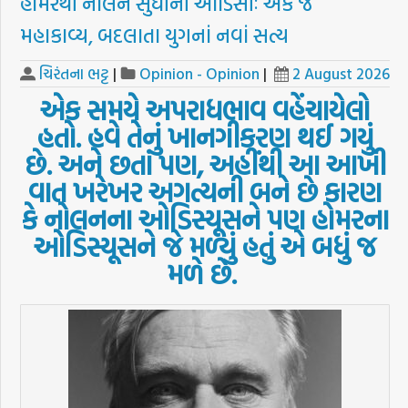
હોમરથી નોલન સુધીની ઓડિસીઃ એક જ
મહાકાવ્ય, બદલાતા યુગનાં નવાં સત્ય
ચિરંતના ભટ્ટ
|
Opinion - Opinion
|
2 August 2026
એક
સમયે
અપરાધભાવ
વહેંચાયેલો
હતો
.
હવે
તેનું
ખાનગીકરણ
થઈ
ગયું
છે
.
અને
છતાં
પણ
,
અહીંથી
આ
આખી
વાત
ખરેખર
અગત્યની
બને
છે
કારણ
કે
નોલનના
ઓડિસ્યૂસને
પણ
હોમરના
ઓડિસ્યૂસને
જે
મળ્યું
હતું
એ
બધું
જ
મળે
છે
.