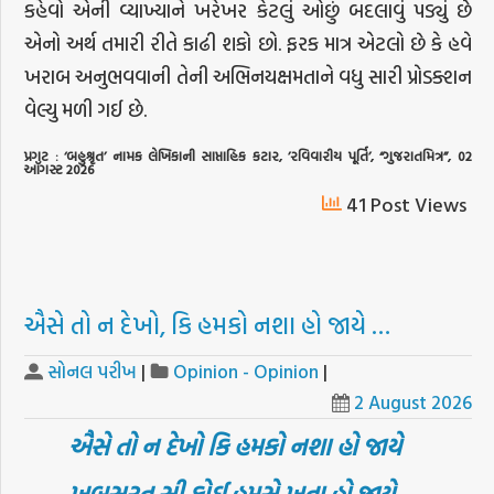
કહેવો એની વ્યાખ્યાને ખરેખર કેટલું ઓછું બદલાવું પડ્યું છે
એનો અર્થ તમારી રીતે કાઢી શકો છો. ફરક માત્ર એટલો છે કે હવે
ખરાબ અનુભવવાની તેની અભિનયક્ષમતાને વધુ સારી પ્રોડક્શન
વેલ્યુ મળી ગઈ છે.
પ્રગટ
: ‘
બહુશ્રૃત
’
નામક
લેખિકાની
સાપ્તાહિક
કટાર
, ’
રવિવારીય
પૂર્તિ
’, “
ગુજરાતમિત્ર
”, 02
ઑગસ્ટ
2026
41 Post Views
ઐસે તો ન દેખો, કિ હમકો નશા હો જાયે …
સોનલ પરીખ
|
Opinion - Opinion
|
2 August 2026
ઐસે તો ન દેખો કિ હમકો નશા હો જાયે
ખૂબસૂરત સી કોઈ હમસે ખતા હો જાયે