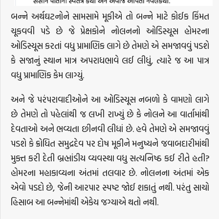
બન્ને અર્થઘટનોને સામસામે મૂકીએ તો બન્ને માટે કોઈક કિંમત
ચૂકવવી પડે છે જે પ્રેક્ષકોને નોલનનો ઓડિસ્યૂસ હોમરના
ઓડિસ્યૂસ કરતાં વધુ પ્રામાણિક લાગે છે તેમણે એ સમજાવવું પડશે
કે સજાનું સ્થાન માત્ર અપરાધભાવે લઈ લીધું, ત્યારે જ આ પાત્ર
વધુ પ્રામાણિક કેમ લાગ્યું.
અને જે પરંપરાવાદીઓને આ ઓડિસ્યૂસ નબળો કે વામણો લાગે
છે તેમણે તો પહેલાંથી જ લખી રાખ્યું છે કે નોલને આ વાર્તામાંથી
દેવતાઓ અને ભવ્યતા છીનવી લીધાં છે. હવે તેમણે એ સમજાવવું
પડશે કે ક્રોધિત સમુદ્રદેવ પર દોષ મૂકીને મનુષ્યને જવાબદારીમાંથી
મુક્ત કરી દેતી બ્રહ્માંડીય વ્યવસ્થા વધુ સત્યનિષ્ઠ કઈ રીતે હતી?
હોમરના મહાકાવ્યના અંતમાં તલવાર છે. નોલનના અંતમાં એક
એવો પડદો છે, જેની આરપાર સ્પષ્ટ જોઈ શકાતું નથી. પરંતુ સાચો
હિસાબ આ બન્નેમાંથી એકેય જગ્યાએ થતો નથી.