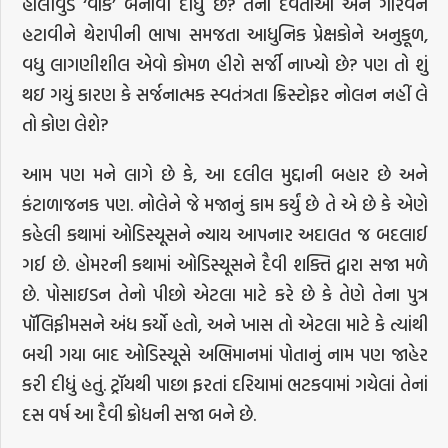
હૉલીવુડે ‘વોક’ બનાવી દીધું છે? તેના દેવતાઓ અને ગૌરવને
હટાવીને થેરાપીની ભાષા સમજતા આધુનિક પ્રેક્ષકોને અનુકૂળ,
વધુ લાગણીશીલ એવો કોમળ હીરો સર્જી નાખ્યો છે? પણ તો શું
થઇ ગયું કારણ કે સર્જનાત્મક સ્વતંત્રતા ક્રિસ્ટોફર નોલન નહીં લે
તો કોણ લેશે?
આમ પણ મને લાગે છે કે, આ દલીલ મુદ્દાની બહાર છે અને
કંટાળાજનક પણ. નોલેને જે મજાનું કામ કર્યું છે તે એ છે કે એણે
કહેલી કથામાં ઓડિસ્યૂસને ન્યાય આપનાર અદાલત જ બદલાઈ
ગઈ છે. હોમરની કથામાં ઓડિસ્યૂસને દૈવી શક્તિ દ્વારા સજા મળે
છે. પોસાઇડન તેનો પીછો એટલા માટે કરે છે કે તેણે તેના પુત્ર
પૉલિફીમસને અંધ કર્યો હતો, અને ખાસ તો એટલા માટે કે ત્યાંથી
બચી ગયા બાદ ઓડિસ્યૂસે અભિમાનમાં પોતાનું નામ પણ જાહેર
કરી દીધું હતું. ટ્રૉયથી પાછા ફરતાં દરિયામાં ભટકવામાં ગયેલાં તેનાં
દસ વર્ષ આ દૈવી ક્રોધની સજા બને છે.