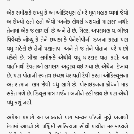
એક સમીક્ષકે લખ્યું કે આ ઓડિસ્યૂસ હોમરે મૂળ મહાકાવ્યમાં જેવો
આલેખ્યો હતો હતો એવો ‘અનેક લેયર્સ ધરાવતો માણસ’ નથી;
તેનામાં એક જ લાગણી છે અને તે છે, ગિલ્ટ, અપરાધભાવ. બીજા
વિવેચકે નોંધ્યું કે તેને ઇથાકા કે પેનેલોપીની ઝંખના કરતાં પણ
વધુ ગહેરો છે તેનો પશ્ચાત્તાપ અને તે જ તેને પોતાના ઘરે પાછો
ધકેલે છે. ત્રીજા સમીક્ષકે એથીયે વધુ ધારદાર વાત કહી: આ
વાર્તામાંથી દેવતાઓ લગભગ અદૃશ્ય થઈ ગયા છે. એથેના દેખાય
છે, પણ પોતાની સ્વતંત્ર ઇચ્છા ધરાવતી દેવી કરતાં ઓડિસ્યૂસના
અંતરાત્માના ભ્રમ જેવી વધુ લાગે છે. પોસાઇડનના ક્રોધનો માંડ
સંકેત મળે છે. ઝિયૂસ માત્ર ગર્જના બનીને રહી જાય છે પણ એથી
વધુ કશું નહીં.
અપેક્ષા પ્રમાણે આ બાબતને પણ કલ્ચર વૉરનો મુદ્દો બનાવી
દેવામાં આવ્યો છે. પશ્ચિમી સાહિત્યના સૌથી પ્રાચીન મહાકાવ્યને