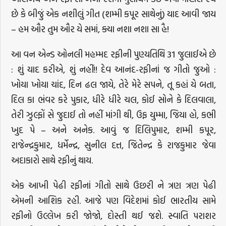
છે કે બીજું એક નશીલું ગીત (શમ્મી કપૂર સાથેનું) યાદ આવી જાય
– હમ ઔર તુમ ઔર યે સમાં, ક્યા નશા નશા સા હૈ!
આ વન એન્ડ ઓનલી મહમ્મદ રફીની પુણ્યતિથિ 31 જુલાઈએ છે
: શું યાદ કરીએ, શું નહીં!! દેવ આનંદ-રફીનાં જ ગીતો જુઓ :
ખોયા ખોયા ચાંદ, દિન ઢલ જાયે, તેરે મેરે સપને, તૂ કહાં યે બતા,
દિલ કા ભંવર કરે પુકાર, ધીરે ધીરે ચલ, કોઈ સોને કે દિલવાલા,
તેરી ઝુલ્ફોં સે જુદાઈ તો નહીં માંગી થી, ઉફ યુમ્મા, જિયા હો, કભી
ખુદ પે – અને અનેક. આવું જ દિલિપુમાર, શમ્મી કપૂર,
રાજેન્દ્રકુમાર, ધર્મેન્દ્ર, સુનીલ દત્ત, જિતેન્દ્ર કે રાજકુમાર જેવા
અદાકારો સાથે રફીનું થાય.
એક આખી પેઢી રફીનાં ગીતો સાથે ઉછરી ને ત્રણ ત્રણ પેઢી
એમની આશિક રહી. આજે પણ વિદેશમાં કોઈ ભારતીય સામે
રફીનો ઉલ્લેખ કરી જોજો, દોસ્તી થઈ જશે. સ્વાતિ પરાશર