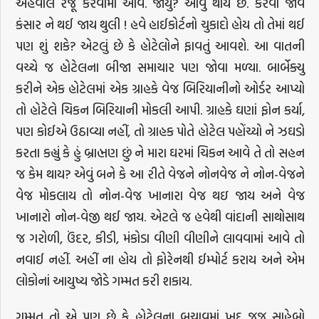
અહેવાલ રજૂ કરવામાં આવે. જોયું? આવું થાય છે. કરવા જાવ
કંસાર ને થઈ જાય થુલી ! હવે હાઈકોર્ટનો ચુકાદો હોય તો તેમાં થઈ
પણ શું શકે? એટલું છે કે હોટેલોને ફાવતું આવશે. આ વાતની
વચ્ચે જ હોટેલના બીજા સમાચાર પણ જોવા મળ્યા. બાર્બેક્યુ
કરીને એક હોટેલમાં એક ગ્રાહકે વેજ બિરિયાનીનો ઓર્ડર આપ્યો
તો હોટેલે ચિકન બિરિયાની મોકલી આપી. ગ્રાહકે ઘણાં ફોન કર્યા,
પણ કોઈએ ઉઠાવ્યા નહીં, તો ગ્રાહક પોતે હોટેલ પહોંચ્યો ને ઝઘડો
કરતા કહ્યું કે હું બ્રાહ્મણ છું ને મારા ઘરમાં ચિકન આવે તે તો સહન
જ કેમ થાય? એવું બને કે આ રીતે વેજને નોનવેજ ને નોન-વેજને
વેજ મોકલાય તો નોન-વેજ ખાનારા વેજ થઇ જાય અને વેજ
ખાનારો નોન-વેજી થઈ જાય. એટલે જ હવેથી વાંદાની સાથોસાથ
જ ગરોળી, ઉંદર, કીડી, મંકોડા વીણી વીણીને લાવવામાં આવે તો
નવાઈ નહીં. અહીં ના હોય તો ફોરેનથી ઈમ્પોર્ટ કરાય અને એમ
લોકોનાં આયુષ્ય જોડે ગમ્મત કરી શકાય.
ગમ્મત તો એ પણ છે કે હોટેલના બચાવમાં ખુદ જજ સાહેબો