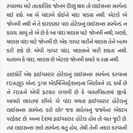
સ્વાસ્થ્ય માટે તાત્કાલિક જોખમ ઊભું થાય તો લાઈસન્સ સસ્પેન્ડ
થઈ શકે. આ બે વાંદાએ કોઈને માંદા પાડયા નથી. એટલે એ
જોખમી નથી ને તે કારણસર પણ હોટેલનું લાઈસન્સ સસ્પેન્ડ ન
કરાય. સાચું તો એ છે કે આ વાંદા માણસ માટે જોખમી નથી, બલકે,
માણસ વાંદા માટે જોખમી છે. એક ઝાપટ મારીને માણસ તેને ખતમ
કરી શકે છે. એવી ઝાપટ વાંદા, માણસને મારી શકતા નથી.
મતલબ કે વાંદા, માણસ છે એટલા જોખમી ક્યારે ય રહ્યા નથી.
હાઇકોર્ટે એક ફાઈવસ્ટાર હોટેલનું લાઈસન્સ સસ્પેન્ડ કરવાના
FDA(ફૂડ એન્ડ ડ્રગ્સ એડમિનિસ્ટ્રેશન)ના નિર્ણયને રદ્દ કર્યો છે
ને FDAને એવી ફટકાર લગાવી છે કે વાસ્તવિકતામાં જીવો.
આપણે ભારતમાં છીએ. બે વાંદા મળતા ફાઈવસ્ટાર હોટેલનું
લાઈસન્સ સસ્પેન્ડ કરો છો? જજ સાહેબનું જજમેન્ટ એકદમ
પરફેક્ટ છે. અન્ય દેશમાં ફાઈવસ્ટાર હોટેલ હોય તો વાત જુદી છે.
ત્યાં લાઇસન્સ ભલે સસ્પેન્ડ થતું હોય, તેથી તેની નકલ કરવાની