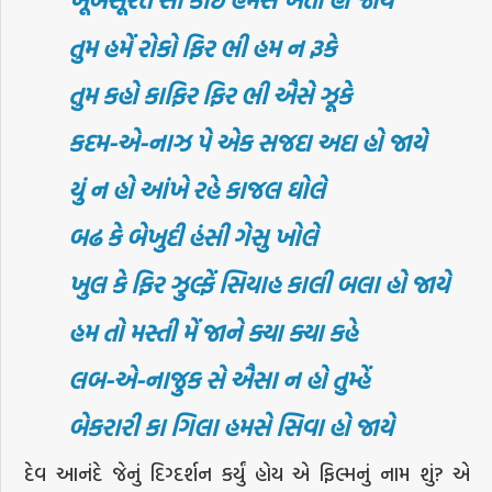
તુમ હમેં રોકો ફિર ભી હમ ન રૂકે
તુમ કહો કાફિર ફિર ભી ઐસે ઝૂકે
કદમ-એ-નાઝ પે એક સજદા અદા હો જાયે
યું ન હો આંખે રહે કાજલ ઘોલે
બઢ કે બેખુદી હંસી ગેસુ ખોલે
ખુલ કે ફિર ઝુલ્ફેં સિયાહ કાલી બલા હો જાયે
હમ તો મસ્તી મેં જાને ક્યા ક્યા કહે
લબ-એ-નાજુક સે ઐસા ન હો તુમ્હેં
બેકરારી કા ગિલા હમસે સિવા હો જાયે
દેવ આનંદે જેનું દિગ્દર્શન કર્યું હોય એ ફિલ્મનું નામ શું? એ