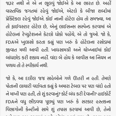
જરૂર નથી ને એ ન ભૂલવું જોઈએ કે આ ભારત છે. અહીં
વાસ્તવિક જગતમાં રહેવું જોઈએ, એટલે કે બીજા શબ્દોમાં
પ્રેક્ટિકલ રહેવું જોઈએ. કોઈ નાની હોટેલ હોય તો સમજ્યા, આ
તો ફાઈવસ્ટાર હોટેલ છે, એનું લાઈસન્સ સસ્પેન્ડ કરવામાં એ
હોટેલનાં રેપ્યુટેશનને કેટલો ધોકો પહોંચે, એ તો જુઓ. જો કે,
FDAએ ખુલાસો કરતા કહ્યું પણ ખરું કે હોટેલના રસોડામાં
જીવાત મળી આવી હતી. ખાદ્યસામગ્રી અને ચોખ્ખાઈમાં કોઈ
બાંધછોડ કરી શકાય નહીં. વાંદા બે હોય કે બાવીસ આ નિયમ ન
પળાય તો તે સ્વીકાર્ય નથી.
જો કે, આ દલીલ જજ સાહેબોને ગળે ઊતરી ન હતી. તેમણે
પોતાની લાચારી વર્ણવતા કહ્યું કે અમારા ટેબલ પર પણ વાંદો હતો
ને માખી પણ હતી, તો શું કરવાનું? કોર્ટ બંધ કરી દેવાની? હાઈકોર્ટે
FDAને વધુ ભીડવવા પૂછ્યું પણ ખરું કે સરકાર હસ્તકના
વિભાગોની કેન્ટીનો સામે શું તપાસ કરવામાં આવી છે, તેનો