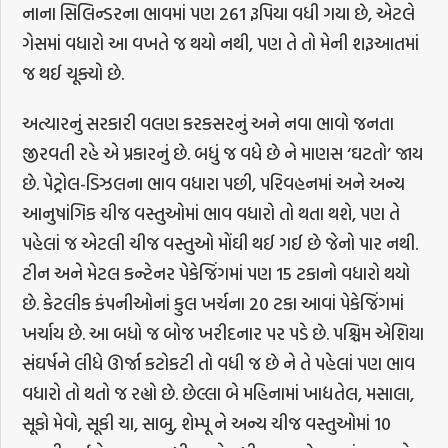
નાના સિલિન્ડરના ભાવમાં પણ 261 રૂપિયા વધી ગયા છે, એટલે
ગેસમાં વધારો આ વખતે જ થયો નથી, પણ તે તો મેની શરૂઆતમાં
જ થઈ ચૂક્યો છે.
અત્યારનું સરકારી વલણ કરકસરનું અને નવા ભાવો જનતા
જીરવતી રહે એ પ્રકારનું છે. બધું જ વધે છે ને માણસ ‘ઘટતો’ જાય
છે. પેટ્રોલ-ડિઝલના ભાવ વધારા પછી, પરિવહનમાં અને અન્ય
આનુષાંગિક ચીજ વસ્તુઓમાં ભાવ વધારો તો થતા થશે, પણ તે
પહેલાં જ એટલી ચીજ વસ્તુઓ મોંઘી થઈ ગઈ છે જેનો પાર નથી.
ટીન અને મેટલ કન્ટેનર પેકેજિંગમાં પણ 15 ટકાનો વધારો થયો
છે. કેટલીક કંપનીઓનાં કુલ ખર્ચના 20 ટકા આવાં પેકેજિંગમાં
ખર્ચાય છે. આ બધો જ બોજ ખરીદનાર પર પડે છે. પશ્ચિમ એશિયા
સંઘર્ષને લીધે ઊર્જા કટોકટી તો વધી જ છે ને તે પહેલાં પણ ભાવ
વધારો તો થતો જ રહ્યો છે. છેલ્લા બે મહિનામાં ખાદ્યતેલ, મસાલા,
સૂકો મેવો, સૂકી ચા, સાબુ, શેમ્પૂ ને અન્ય ચીજ વસ્તુઓમાં 10