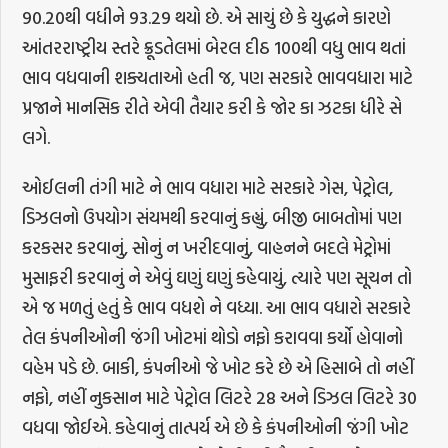
90.20થી વધીને 93.29 થયો છે. એ સાચું છે કે યુદ્ધને કારણે
આંતરરાષ્ટ્રીય સ્તરે ક્રૂડતેલમાં બેરલ દીઠ 100થી વધુ ભાવ થતાં
ભાવ વધવાની શક્યતાઓ હતી જ, પણ સરકારે ભાવવધારા માટે
પ્રજાને માનસિક રીતે એવી તૈયાર કરી કે જોર કા ઝટકા ધીરે સે
લગે.
ઓઈલની તંગી માટે ને ભાવ વધારા માટે સરકારે ગેસ, પેટ્રોલ,
ડિઝલનો ઉપયોગ સંયમથી કરવાનું કહ્યું, બીજી બાબતોમાં પણ
કરકસર કરવાનું, સોનું ન ખરીદવાનું, વાહનને બદલે મેટ્રોમાં
મુસાફરી કરવાનું ને એવું ઘણું ઘણું કહેવાયું, ત્યારે પણ સૂચન તો
એ જ મળતું હતું કે ભાવ વધશે ને વધ્યા. આ ભાવ વધારો સરકારે
તેલ કંપનીઓની જંગી ખોટમાં થોડો નફો કરાવવા કર્યો હોવાનો
વહેમ પડે છે. બાકી, કંપનીઓ જે ખોટ કરે છે એ હિસાબે તો નહીં
નફો, નહીં નુકસાન માટે પેટ્રોલ લિટરે 28 અને ડિઝલ લિટરે 30
વધવા જોઈએ. કહેવાનું તાત્પર્ય એ છે કે કંપનીઓની જંગી ખોટ