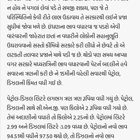
ન હોય ને પગલાં લેવાં પડે તે સમજી શકાય, પણ જે તે
પરિસ્થિતિનો કેવી રીતે લાભ ઉઠાવાય તે સરકારથી લઈને પ્રજા
સુધીમાં જોવા મળે છે. ઇંધણના ભાવ વધારવા જ પડશે એવી
વારંવારની જાહેરાત છતાં ન વધારીને લોકોની સહાનુભૂતિ
ઉઘરાવવાનો સસ્તો કીમિયો સરકારે કરી લીધો ને છેવટે તો એ
લટકતી તલવાર પ્રજાને માથે પડી જ છે. થોડો પણ સમય આપ્યા
વગર સરકારે મધ્યરાત્રિની ભાવ વધારવાની પેટર્ન બદલીને હવે
સવારના ત્રણની કરી છે ને 15મીની વહેલી સવારથી પેટ્રોલ,
ડિઝલની કિંમત વધી ગઈ છે.
પેટ્રોલ-ડિઝલ લિટરે લગભગ ત્રણ ત્રણ રૂપિયા વધી ગયું છે. પેટ્રોલ,
ડિઝલની સાથે સી.એન.જી. પણ કિલોએ 2 રૂપિયા વધી ગયો છે.
તેમાં અદાણીનો વધારો તો કિલોએ 2.25નો છે. પેટ્રોલમાં લિટરે
2.99 અને ડિઝલમાં લિટરે ૩.09 વધ્યા છે. પેટ્રોલનો નવો ભાવ
94.51થી વધીને 97.50 થયો છે, તો ડિઝલનો નવો ભાવ