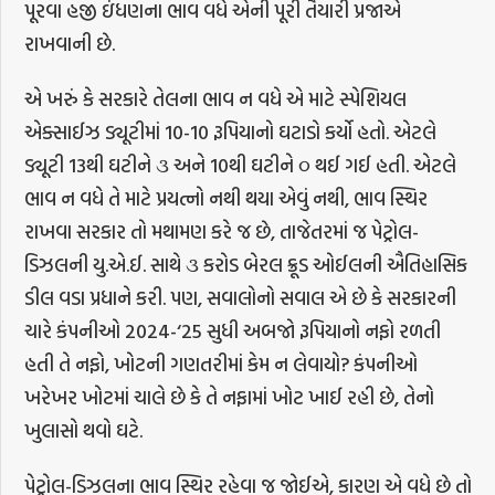
પૂરવા હજી ઇંધણના ભાવ વધે એની પૂરી તૈયારી પ્રજાએ
રાખવાની છે.
એ ખરું કે સરકારે તેલના ભાવ ન વધે એ માટે સ્પેશિયલ
એક્સાઈઝ ડ્યૂટીમાં 10-10 રૂપિયાનો ઘટાડો કર્યો હતો. એટલે
ડ્યૂટી 13થી ઘટીને ૩ અને 10થી ઘટીને ૦ થઈ ગઈ હતી. એટલે
ભાવ ન વધે તે માટે પ્રયત્નો નથી થયા એવું નથી, ભાવ સ્થિર
રાખવા સરકાર તો મથામણ કરે જ છે, તાજેતરમાં જ પેટ્રોલ-
ડિઝલની યુ.એ.ઈ. સાથે ૩ કરોડ બેરલ ક્રૂડ ઓઈલની ઐતિહાસિક
ડીલ વડા પ્રધાને કરી. પણ, સવાલોનો સવાલ એ છે કે સરકારની
ચારે કંપનીઓ 2024-‘25 સુધી અબજો રૂપિયાનો નફો રળતી
હતી તે નફો, ખોટની ગણતરીમાં કેમ ન લેવાયો? કંપનીઓ
ખરેખર ખોટમાં ચાલે છે કે તે નફામાં ખોટ ખાઈ રહી છે, તેનો
ખુલાસો થવો ઘટે.
પેટ્રોલ-ડિઝલના ભાવ સ્થિર રહેવા જ જોઈએ, કારણ એ વધે છે તો