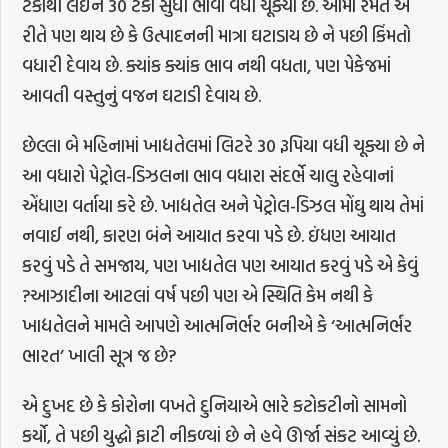
ટકાથી લઈને 30 ટકા સુધી ભાવો વધી ચૂક્યા છે. આમાં રમત એ
રીતે પણ થાય છે કે ઉત્પાદનની માત્રા ઘટાડાય છે ને પછી કિંમતો
વધારી દેવાય છે. ક્યાંક ક્યાંક ભાવ નથી વધતા, પણ પેકેજમાં
આવતી વસ્તુનું વજન ઘટાડી દેવાય છે.
છેલ્લા બે મહિનામાં ખાદ્યતેલમાં લિટરે 30 રૂપિયા વધી ચૂક્યા છે ને
આ વધારો પેટ્રોલ-ડિઝલના ભાવ વધારા સંદર્ભે ચાલુ રહેવાનાં
એંધાણ વર્તાયા કરે છે. ખાદ્યતેલ અને પેટ્રોલ-ડિઝલ મોંઘુ થાય તેમાં
નવાઈ નથી, કારણ બંને આયાત કરવા પડે છે. ઇંધણ આયાત
કરવું પડે તે સમજાય, પણ ખાદ્યતેલ પણ આયાત કરવું પડે એ કેવું
?આઝાદીના આટલાં વર્ષ પછી પણ એ સ્થિતિ કેમ નથી કે
ખાદ્યતેલને મામલે આપણે આત્મનિર્ભર બનીએ કે ‘આત્મનિર્ભર
ભારત’ ખાલી સૂત્ર જ છે?
એ દુખદ છે કે કોરોના વખતે દુનિયાએ ભારે કટોકટીનો સામનો
કર્યો, તે પછી યુદ્ધો ફાટી નીકળ્યાં છે ને હવે ઊર્જા સંકટ આવ્યું છે.