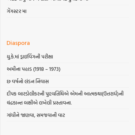
ગેંગસ્ટર મા
Diaspora
યુ.કે.માં ડ્રાઇવિંગની પરીક્ષા
અમીના પહાડ (1918 – 1973)
છ વર્ષનો લંડન નિવાસ
દીપક બારડોલીકરની પુણ્યતિથિએ એમની આત્મકથા(ઉત્તરાર્ધ)ની
ચંદ્રકાન્ત બક્ષીએ લખેલી પ્રસ્તાવના.
ગાંધીને જાણવા, સમજવાની વાટ