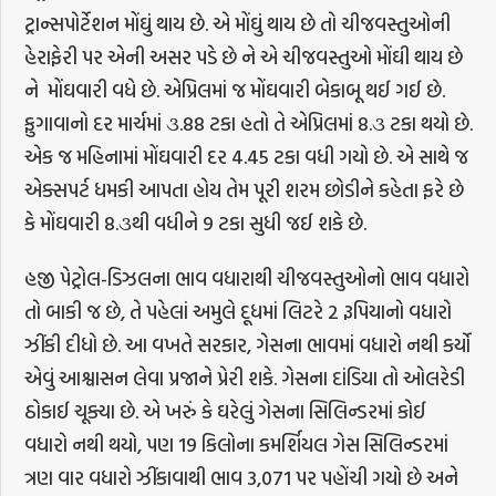
ટ્રાન્સપોર્ટેશન મોંઘું થાય છે. એ મોંઘું થાય છે તો ચીજવસ્તુઓની
હેરાફેરી પર એની અસર પડે છે ને એ ચીજવસ્તુઓ મોંઘી થાય છે
ને મોંઘવારી વધે છે. એપ્રિલમાં જ મોંઘવારી બેકાબૂ થઈ ગઈ છે.
ફુગાવાનો દર માર્ચમાં ૩.88 ટકા હતો તે એપ્રિલમાં 8.૩ ટકા થયો છે.
એક જ મહિનામાં મોંઘવારી દર 4.45 ટકા વધી ગયો છે. એ સાથે જ
એક્સપર્ટ ધમકી આપતા હોય તેમ પૂરી શરમ છોડીને કહેતા ફરે છે
કે મોંઘવારી 8.૩થી વધીને 9 ટકા સુધી જઈ શકે છે.
હજી પેટ્રોલ-ડિઝલના ભાવ વધારાથી ચીજવસ્તુઓનો ભાવ વધારો
તો બાકી જ છે, તે પહેલાં અમુલે દૂધમાં લિટરે 2 રૂપિયાનો વધારો
ઝીંકી દીધો છે. આ વખતે સરકાર, ગેસના ભાવમાં વધારો નથી કર્યો
એવું આશ્વાસન લેવા પ્રજાને પ્રેરી શકે. ગેસના દાંડિયા તો ઓલરેડી
ઠોકાઈ ચૂક્યા છે. એ ખરું કે ઘરેલું ગેસના સિલિન્ડરમાં કોઈ
વધારો નથી થયો, પણ 19 કિલોના કમર્શિયલ ગેસ સિલિન્ડરમાં
ત્રણ વાર વધારો ઝીંકાવાથી ભાવ 3,071 પર પહોંચી ગયો છે અને