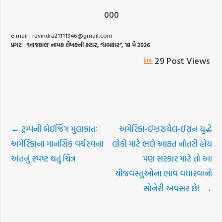
000
e.mail :
ravindra21111946@gmail.com
પ્રગટ
: ‘
આજકાલ
’
નામક
લેખકની
કટાર
, “
ધબકાર
”, 18
મે
2026
29 Post Views
←
ટ્રમ્પની બેઈજિંગ મુલાકાતઃ
અમેરિકા-ઈઝરાયેલ-ઈરાન યુદ્ધે
અમેરિકાના માનસિક વર્ચસ્વના
લોકો માટે ભલે આફત નોતરી હોય
અંતનું સ્પષ્ટ થતું ચિત્ર
પણ સરકાર માટે તો આ
ચીજવસ્તુઓના ભાવ વધારવાનો
સોનેરી અવસર છે!
→