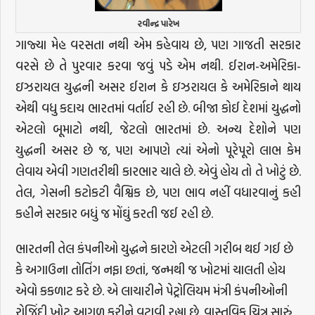
રવીન્દ્ર પારેખ
ગાજ્યા મેહ વરસતા નથી એમ કહેવાય છે, પણ ગાજતી સરકાર
વરસે છે તે પુરવાર કરવા જવું પડે એમ નથી. ઈરાન-અમેરિકા-
ઇઝરાયલ યુદ્ધની અસર ઈરાન કે ઇઝરાયલ કે અમેરિકાને થાય
એથી વધુ કદાચ ભારતમાં વર્તાઈ રહી છે. બીજા કોઈ દેશમાં યુદ્ધનો
એટલો બૂમાટો નથી, જેટલો ભારતમાં છે. અન્ય દેશોને પણ
યુદ્ધની અસર છે જ, પણ આપણે ત્યાં એનો પૂરેપૂરો લાભ કેમ
લેવાય એવી ગણતરીથી કારભાર ચાલે છે. એવું હોય તો તે ખોટું છે.
તેલ, ગેસની કટોકટી વૈશ્વિક છે, પણ ભાવ નહીં વધારવાનું કહી
કહીને સરકાર બધું જ મોંઘું કરતી જઈ રહી છે.
ભારતની તેલ કંપનીઓ યુદ્ધને કારણે એટલી ગરીબ થઈ ગઈ છે
કે અગાઉના તોતિંગ નફા છતાં, જન્મથી જ ખોટમાં ચાલતી હોય
એવો કકળાટ કરે છે. એ લાચારીને પેટ્રોલિયમ મંત્રી કંપનીઓની
રોજિંદી ખોટ આગળ કરીને વટાવી રહ્યા છે. વાસ્તવિક ચિત્ર સારું