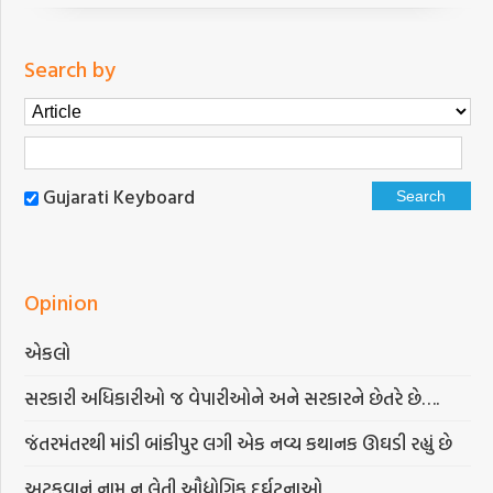
Search by
Gujarati Keyboard
Opinion
એકલો
સરકારી અધિકારીઓ જ વેપારીઓને અને સરકારને છેતરે છે….
જંતરમંતરથી માંડી બાંકીપુર લગી એક નવ્ય કથાનક ઊઘડી રહ્યું છે
અટકવાનું નામ ન લેતી ઔદ્યોગિક દુર્ઘટનાઓ