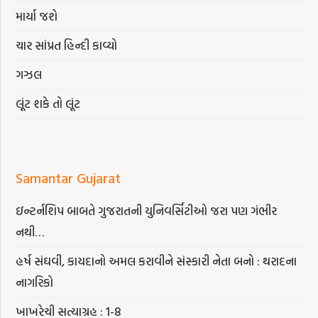
માર્યા જશે
ચાર સાંપ્રત હિન્દી કાવ્યો
ગઝલ
લૂંટ શકે તો લૂંટ
Samantar Gujarat
ઇન્ટર્નશિપ બાબતે ગુજરાતની યુનિવર્સિટીઓ જરા પણ ગંભીર
નથી…
હર્ષ સંઘવી, કાયદાનો અમલ કરાવીને સંસ્કારી નેતા બનો : થરાદના
નાગરિકો
ખાખરેચી સત્યાગ્રહ : 1-8