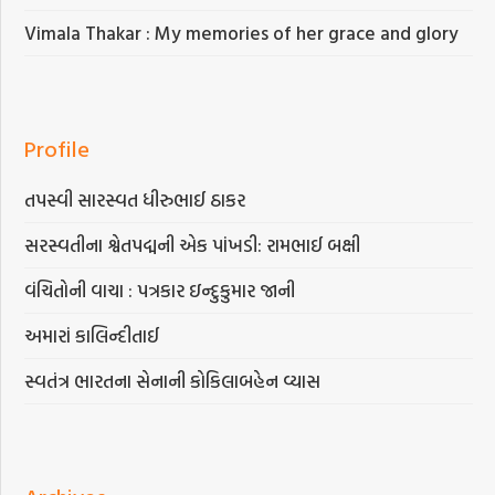
Vimala Thakar : My memories of her grace and glory
Profile
તપસ્વી સારસ્વત ધીરુભાઈ ઠાકર
સરસ્વતીના શ્વેતપદ્મની એક પાંખડી: રામભાઈ બક્ષી
વંચિતોની વાચા : પત્રકાર ઇન્દુકુમાર જાની
અમારાં કાલિન્દીતાઈ
સ્વતંત્ર ભારતના સેનાની કોકિલાબહેન વ્યાસ