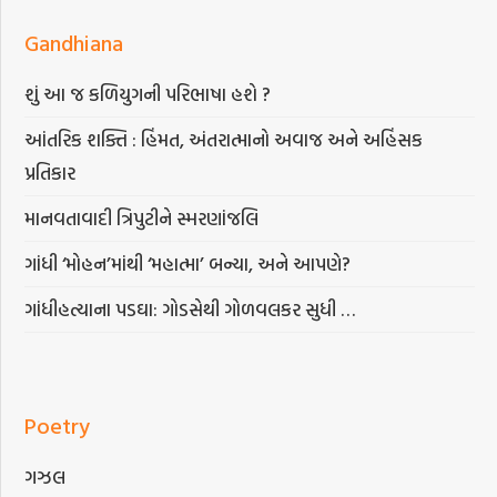
Gandhiana
શું આ જ કળિયુગની પરિભાષા હશે ?
આંતરિક શક્તિ : હિંમત, અંતરાત્માનો અવાજ અને અહિંસક
પ્રતિકાર
માનવતાવાદી ત્રિપુટીને સ્મરણાંજલિ
ગાંધી ‘મોહન’માંથી ‘મહાત્મા’ બન્યા, અને આપણે?
ગાંધીહત્યાના પડઘા: ગોડસેથી ગોળવલકર સુધી …
Poetry
ગઝલ