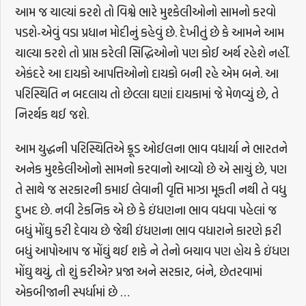
આમ જ ચાલ્યાં કરશે તો વિશ્વે ભારે મુશ્કેલીઓનો સામનો કરવો
પડશે-એવું વડા પ્રધાન મોદીનું કહેવું છે. દેખીતું છે કે આમને આમ
ચાલ્યા કરશે તો પ્રાપ્ત કરેલી સિદ્ધિઓનો પણ કોઈ અર્થ રહેશે નહીં.
એકંદરે આ દાયકો આપત્તિઓનો દાયકો બની રહે એમ બને. આ
પરિસ્થિતિ ન બદલાય તો છેલ્લા ઘણાં દાયકામાં જે મેળવ્યું છે, તે
નિરર્થક થઈ જશે.
આમ યુદ્ધની પરિસ્થિતિએ ક્રૂડ ઓઈલના ભાવ વધાર્યા ને ભારતને
અનેક મુશ્કેલીઓનો સામનો કરવાનો આવ્યો છે એ સાચું છે, પણ
તે સાથે જ સરકારની કમાઈ લેવાની વૃત્તિ માઝા મૂકતી નથી તે વધુ
દુખદ છે. નવી ટેકનિક એ છે કે ઇંધણના ભાવ વધવા પહેલાં જ
બધું મોંઘુ કરી દેવાય છે જેથી ઇંધણના ભાવ વધારાને કારણે ફરી
બધું આપોઆપ જ મોંઘું થઈ શકે ને તેનો બચાવ પણ હોય કે ઇંધણ
મોંઘુ થયું, તો શું કરીએ? પ્રજા અને સરકાર, બંને, છેતરવામાં
એકબીજાની સ્પર્ધામાં છે …