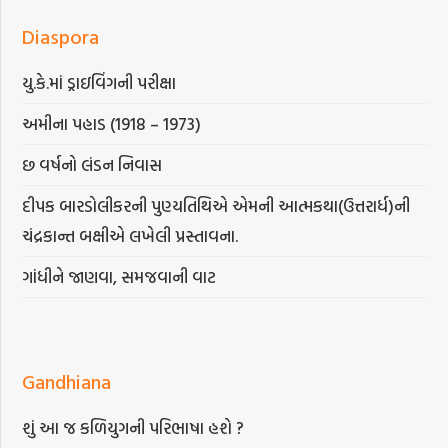
Diaspora
યુ.કે.માં ડ્રાઇવિંગની પરીક્ષા
અમીના પહાડ (1918 – 1973)
છ વર્ષનો લંડન નિવાસ
દીપક બારડોલીકરની પુણ્યતિથિએ એમની આત્મકથા(ઉત્તરાર્ધ)ની
ચંદ્રકાન્ત બક્ષીએ લખેલી પ્રસ્તાવના.
ગાંધીને જાણવા, સમજવાની વાટ
Gandhiana
શું આ જ કળિયુગની પરિભાષા હશે ?