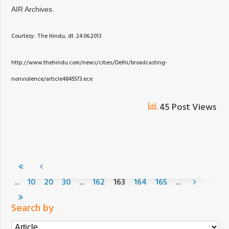
AIR Archives.
Courtesy: The Hindu, dt. 24.06.2013
http://www.thehindu.com/news/cities/Delhi/broadcasting-
nonviolence/article4845573.ece
45 Post Views
...
...
...
10
20
30
162
163
164
165
Search by