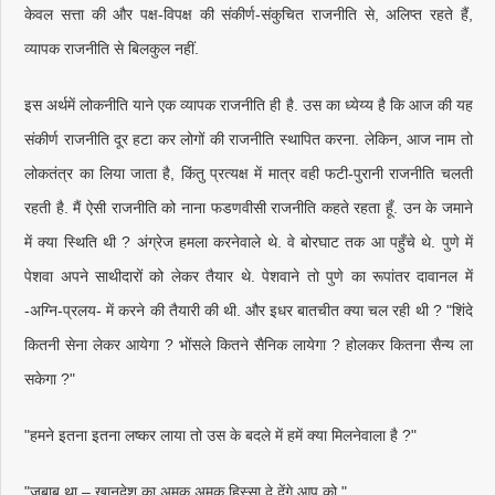
केवल सत्ता की और पक्ष-विपक्ष की संकीर्ण-संकुचित राजनीति से, अलिप्त रहते हैं,
व्यापक राजनीति से बिलकुल नहीं.
इस अर्थमें लोकनीति याने एक व्यापक राजनीति ही है. उस का ध्येय्य है कि आज की यह
संकीर्ण राजनीति दूर हटा कर लोगों की राजनीति स्थापित करना. लेकिन, आज नाम तो
लोकतंत्र का लिया जाता है, किंतु प्रत्यक्ष में मात्र वही फटी-पुरानी राजनीति चलती
रहती है. मैं ऐसी राजनीति को नाना फडणवीसी राजनीति कहते रहता हूँ. उन के जमाने
में क्या स्थिति थी ? अंग्रेज हमला करनेवाले थे. वे बोरघाट तक आ पहुँचे थे. पुणे में
पेशवा अपने साथीदारों को लेकर तैयार थे. पेशवाने तो पुणे का रूपांतर दावानल में
-अग्नि-प्रलय- में करने की तैयारी की थी. और इधर बातचीत क्या चल रही थी ? "शिंदे
कितनी सेना लेकर आयेगा ? भोंसले कितने सैनिक लायेगा ? होलकर कितना सैन्य ला
सकेगा ?"
"हमने इतना इतना लष्कर लाया तो उस के बदले में हमें क्या मिलनेवाला है ?"
"जबाब था – खानदेश का अमुक अमुक हिस्सा दे देंगे आप को."