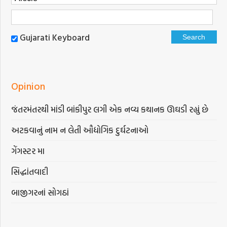
Gujarati Keyboard
Opinion
જંતરમંતરથી માંડી બાંકીપુર લગી એક નવ્ય કથાનક ઊઘડી રહ્યું છે
અટકવાનું નામ ન લેતી ઔદ્યોગિક દુર્ઘટનાઓ
ગેંગસ્ટર મા
સિદ્ધાંતવાદી
બાજીગરનાં સોગઠાં