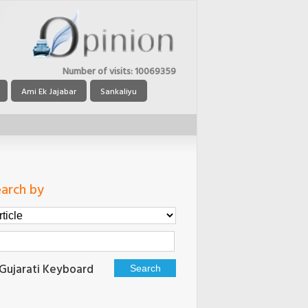
Number of visits:
10069359
Ami Ek Jajabar
Sankaliyu
arch by
Gujarati Keyboard