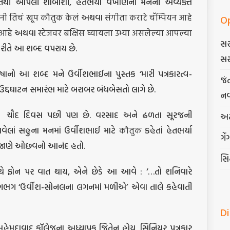
તથી આપેલી શાબાશી, હેતભર્યાં વખાણની મનની અવ્યક્ત
ंनी तिचं खूप कौतुक केलं અથવા संगीता कराटे चॅम्पियन आहे
O
क आहे અથવા स्टेजवर बक्षिस घ्यायला उभ्या असलेल्या आपल्या
સર
રીતે આ શબ્દ વપરાય છે.
સર
ષાનો આ શબ્દ મને ઉર્વીશભાઈના પુસ્તક ‘મારી પત્રકારત્વ-
જં
્દઘાટન સમારંભ માટે બરાબર બંધબેસતો લાગે છે.
નવ
ચૌદ દિવસ પછી પણ છે. વરસાદ અને ઢળતા સૂરજની
અટ
વેલાં સહુના મનમાં ઉર્વીશભાઈ માટે कौतुक કહેતાં હેતભર્યા
ગેં
ર જાણે ઓછવનો આનંદ હતો.
સિદ
ાથે ફોન પર વાત થાય, એને છેડે આ આવે : ‘…તો શનિવારે
 લગભગ ‘ઉર્વીશ-સોનલના લગનમાં મળીએ’ એવા તાલે કહેવાતી
D
. મહેમદાવાદ કૉલેજના અધ્યાપક જિતેન હોય, સિનિયર પત્રકાર