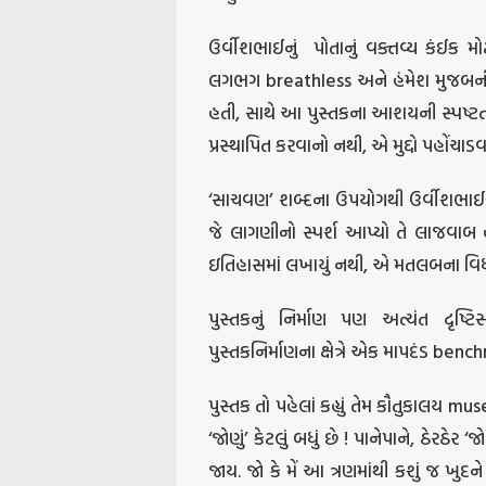
ઉર્વીશભાઈનું
પોતાનું વક્તવ્ય કંઈક મ
લગભગ breathless અને હંમેશ મુજબની સા
હતી, સાથે આ પુસ્તકના આશયની સ્પષ્ટતા
પ્રસ્થાપિત કરવાનો નથી, એ મુદ્દો પહોંચાડવ
‘સાચવણ’ શબ્દના ઉપયોગથી ઉર્વીશભાઈએ 
જે લાગણીનો સ્પર્શ આપ્યો તે લાજવાબ હત
ઇતિહાસમાં લખાયું નથી, એ મતલબના વિધ
પુસ્તકનું નિર્માણ પણ અત્યંત દૃષ્ટ
પુસ્તકનિર્માણના ક્ષેત્રે એક માપદંડ benc
પુસ્તક તો પહેલાં કહ્યું તેમ કૌતુકાલય 
‘જોણું’ કેટલું બધું છે ! પાનેપાને, ઠેરઠેર ‘જો
જાય. જો કે મેં આ ત્રણમાંથી કશું જ ખુદને