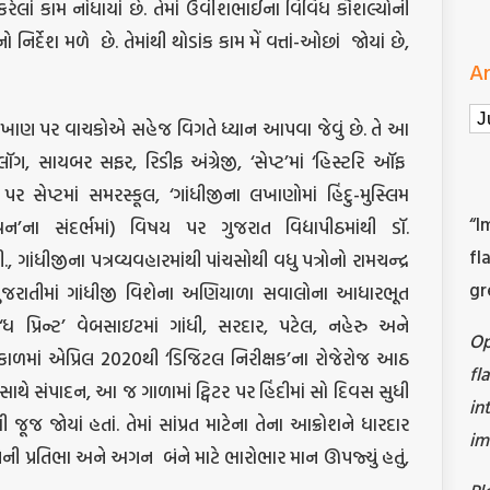
ાં કામ નોંધાયાં છે. તેમાં ઉર્વીશભાઈના વિવિધ કૌશલ્યોની
નિર્દેશ મળે
છે. તેમાંથી થોડાંક કામ મેં વત્તાં-ઓછાં
જોયાં છે,
Ar
Ar
 લખાણ પર વાચકોએ સહેજ વિગતે ધ્યાન આપવા જેવું છે. તે આ
્લૉગ, સાયબર સફર, રિડીફ અંગ્રેજી, ‘સેપ્ટ’માં ‘હિસ્ટરિ ઑફ
 પર સેપ્ટમાં સમરસ્કૂલ, ‘ગાંધીજીના લખાણોમાં હિંદુ-મુસ્લિમ
“I
વન’ના સંદર્ભમાં) વિષય પર ગુજરાત વિદ્યાપીઠમાંથી ડૉ.
fl
, ગાંધીજીના પત્રવ્યવહારમાંથી પાંચસોથી વધુ પત્રોનો રામચન્દ્ર
gr
ી. ગુજરાતીમાં ગાંધીજી વિશેના અણિયાળા સવાલોના આધારભૂત
ધ પ્રિન્ટ’ વેબસાઇટમાં ગાંધી, સરદાર, પટેલ, નહેરુ અને
O
કાળમાં એપ્રિલ 2020થી ‘ડિજિટલ નિરીક્ષક’ના રોજેરોજ આઠ
fl
સાથે સંપાદન, આ જ ગાળામાં ટ્વિટર પર હિંદીમાં સો દિવસ સુધી
in
જૂજ જોયાં હતાં. તેમાં સાંપ્રત માટેના તેના આક્રોશને ધારદાર
im
 તેની પ્રતિભા અને અગન
બંને માટે ભારોભાર માન ઊપજ્યું હતું,