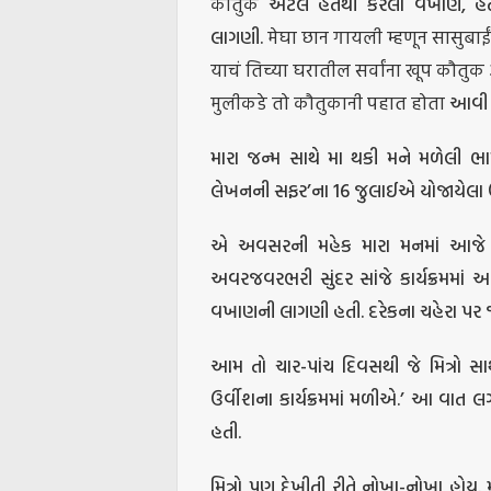
कौतुक એટલે હેતથી કરેલાં વખાણ, હે
લાગણી. मेघा छान गायली म्हणून सासुबाई
याचं तिच्या घरातील सर्वांना खूप कौतु
मुलीकडे तो कौतुकानी पहात होता આવી 
મારા જન્મ સાથે મા થકી મને મળેલી ભા
લેખનની સફર’ના 16 જુલાઈએ યોજાયેલા ઉદ
એ અવસરની મહેક મારા મનમાં આજે
અવરજવરભરી સુંદર સાંજે કાર્યક્રમમાં આ
વખાણની લાગણી હતી. દરેકના ચહેરા પ
આમ તો ચાર-પાંચ દિવસથી જે મિત્રો સ
ઉર્વીશના કાર્યક્રમમાં મળીએ.’ આ વાત
હતી.
મિત્રો પણ દેખીતી રીતે નોખા-નોખા હોય