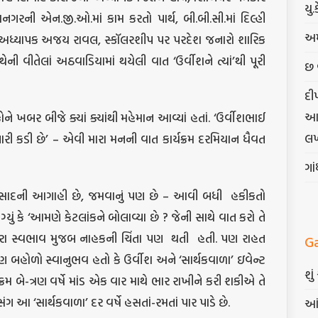
યુ.
ગરની એન.જી.ઓ.માં કામ કરતો પાર્થ, બી.બી.સી.માં દિલ્હી
અમ
ા અધ્યાપક અજય રાવલ, સ્કૉલરશીપ પર પરદેશ જનારો શારિક
ીતેલાં અઠવાડિયામાં થયેલી વાત ‘ઉર્વીશને ત્યાં’થી પૂરી
છ 
દી
આત્
ે ખબર બીજે ક્યાં ક્યાંથી મહેમાન આવ્યાં હતાં. ‘ઉર્વીશભાઈ
લખ
ારી કડી છે’ – એવી મારા મનની વાત કાર્યક્રમ દરમિયાન ધૈવત
ગા
રસાદની આગાહી છે, જમવાનું પણ છે – આવી બધી
હકીકતો
ું કે ‘આમણે કેટલાંકને બોલાવ્યા છે ? જેની સાથે વાત કરો તે
 મારા સ્વભાવ મુજબ નાહકની ચિંતા પણ
થતી
હતી. પણ રાહત
G
બહોળો સ્વાનુભવ હતો કે ઉર્વીશ અને ‘સાર્થકવાળા’ ઇવેન્ટ
શુ
્રમ બે-ત્રણ વર્ષે માંડ એક વાર માથે ભાર રાખીને કરી શકીએ તે
સંગ આ ‘સાર્થકવાળા’ દર વર્ષે હસતાં-રમતાં પાર પાડે છે.
આં