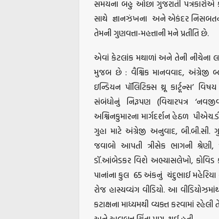
સમયના બહુ ઓછા ગુજરાતી પત્રકારોએ કરેલ
સાથે
જ્ઞાનઝંખના
અને એકંદર નિસબતનો 
તેમની ગુણવત્તા-મહત્તાની મને પ્રતીતિ છે.
એવાં કેટલાંક મથાળાં અને તેની નીચેના
મુજબ છે : વૈશ્વિક માનવવાદ, અંગ્રેજી બ
ઇન્ડિયન પૉલિટિક્સ થ્રૂ કાર્ટૂન્સ’ વિષય
સંબંધોનું નિરૂપણ (વિચારપત્ર ‘નવજી
અશ્વિનકુમારના માર્ગદર્શન હેઠળ
પીએચ.ડી.
ગુહા માટે અંગ્રેજી અનુવાદ, બી.બી.સ
જવાબો આપતી ત્રીસેક ભાગની શ્રેણી, ‘
ડૉ.આંબેડકર વિશે અભ્યાસલેખો, કોવિડ 
પાનાંના કુલ
65 અંકનું
ચંદુભાઈ મહેરિયા 
રોજ હાસ્યવ્યંગ વીડિયો. આ વીડિયોઝમાંથી 
કટાક્ષના માધ્યમથી વ્યક્ત કરવામાં રહેલી
અને અલબત્ત ચિંતા પણ
થઈ હતી.