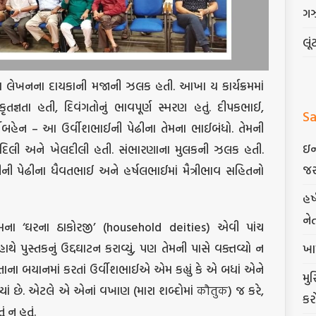
ગ
લૂં
ના લેખનના દાયકાની મજાની ઝલક હતી. આખા ય કાર્યક્રમમાં
તજ્ઞતા હતી, દિવંગતોનું ભાવપૂર્ણ સ્મરણ હતું. દીપકભાઈ,
Sa
ર્વીબહેન – આ ઉર્વીશભાઈની પેઢીના તેમના ભાઈબંધો. તેમની
ઇન
નેકદિલી અને ખેલદીલી હતી. સંભારણાના મુલકની ઝલક હતી.
જર
પછીની પેઢીના ધૈવતભાઈ અને હર્ષલભાઈમાં મૈત્રીભાવ સહિતનો
હર
ને
મના ‘ઘરના ઠાકોરજી’ (household deities) એવી પાંચ
થે પુસ્તકનું ઉદ્દઘાટન કરાવ્યું, પણ તેમની પાસે વક્તવ્યો ન
ખા
તાના બયાનમાં કરતાં ઉર્વીશભાઈએ એમ કહ્યું કે એ બધાં એને
મુ
યાં છે. એટલે એ એનાં વખાણ (મારા શબ્દોમાં कौतुक) જ કરે,
કર
ં ન હતું.