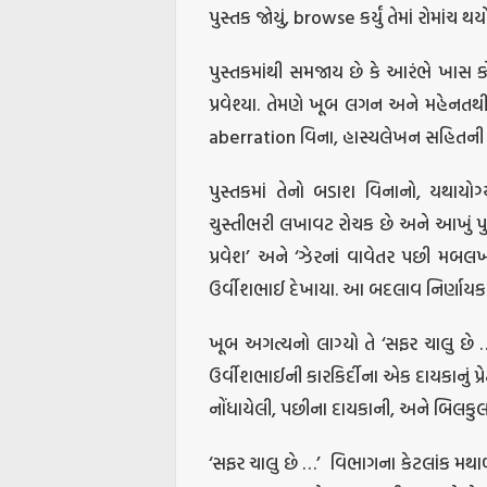
પુસ્તક જોયું, browse કર્યું તેમાં રોમાંચ થય
પુસ્તકમાંથી સમજાય છે કે આરંભે ખાસ કો
પ્રવેશ્યા. તેમણે ખૂબ લગન અને મહેનતથી
aberration વિના, હાસ્યલેખન સહિતની અસ
પુસ્તકમાં તેનો બડાશ વિનાનો, યથાયોગ
ચુસ્તીભરી લખાવટ રોચક છે અને આખું પુસ્ત
પ્રવેશ’ અને ‘ઝેરનાં વાવેતર પછી મબલખ 
ઉર્વીશભાઈ દેખાયા. આ બદલાવ નિર્ણાયક
ખૂબ અગત્યનો લાગ્યો તે ‘સફર ચાલુ છે 
ઉર્વીશભાઈની કારકિર્દીના એક દાયકાનું પ્રે
નોંધાયેલી, પછીના દાયકાની, અને બિલકુલ 
‘સફર ચાલુ છે …’
વિભાગના કેટલાંક મથાળ