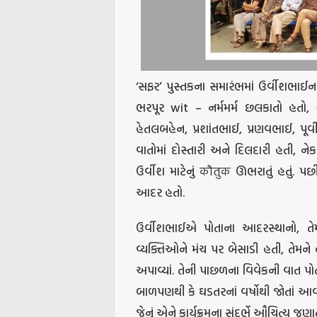
‘સફર’ પુસ્તકના સમારંભમાં ઉર્વીશભાઈ
ભરપૂર wit – નર્મમર્મ છલકાતો હતો, કૃ
હેતલબહેન, પ્રશાંતભાઈ, પ્રણવભાઈ, પૂ
વાતોમાં દોસ્તારી અને દિલદારી હતી, 
ઉર્વીશ માટેનું कौतुक ઊભરાતું હતું. 
આદર
હતો.
ઉર્વીશભાઈએ પોતાના આદરસ્થાનો, તે
વ્યક્તિઓને મંચ પર બેસાડી હતી, તેમને હા
અપાવ્યાં. તેની પાછળના વિવેકની વાત પો
બાળપણથી કે ઘડતરનાં વર્ષોથી જોતાં આવ્
જેનું એને કાર્યક્રમના સંદર્ભે ઔચિત્ય જણાતુ