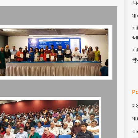
અન
મા
ગાં
આ
ગા
સુ
P
ગ
માર
ચાર