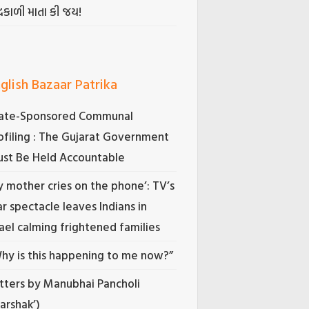
્રકાળી માતા કી જય!
glish Bazaar Patrika
ate-Sponsored Communal
ofiling : The Gujarat Government
st Be Held Accountable
 mother cries on the phone’: TV’s
r spectacle leaves Indians in
rael calming frightened families
hy is this happening to me now?”
tters by Manubhai Pancholi
Darshak’)