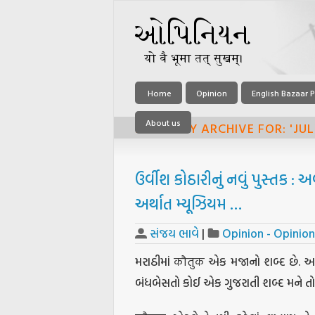
Home
Opinion
English Bazaar P
About us
MONTHLY ARCHIVE FOR: 'JUL
ઉર્વીશ કોઠારીનું નવું પુસ્તક 
અર્થાત મ્યૂઝિયમ …
સંજય ભાવે
|
Opinion - Opinion
મરાઠીમાં कौतुक એક મજાનો શબ્દ છે. 
બંધબેસતો કોઈ એક ગુજરાતી શબ્દ મને તો વ