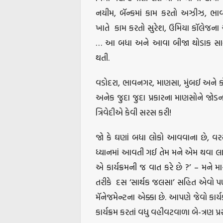
નયીમ, બૅન્કમાં કામ કરતો અઝીઝ, ભાવન
ખાતે
કામ કરતો સુરેશ, ઉમિયા કૉલેજન
… આ બધા અને આવા બીજા થોડાક સાથેની વ
થતી.
વડોદરા, ભાવનગર, માણસા, મુંબઈ અને કોન
અનેક જુદા જુદા પ્રકારના માણસોને જોડન
ત્રિવેદીએ કેવી સરસ કરી!
જો કે ઘણાં બધા લોકો આવવાના છે, વ
ધ્યાનમાં આવતી ગઈ તેમ મને એમ થવા લાગ્ય
એ કાર્યક્રમની જ વાત કરે છે ?’ – મને
તરીકે
દસ ‘સાર્થક જલસા’ સહિત એવો પણ 
મૅનેજમેન્ટના એક્કા છે. આપણે જેવો કાર્યક
કાર્યક્રમ કરતાં વધુ વહીવટવાળા બે-ત્રણ પ્ર