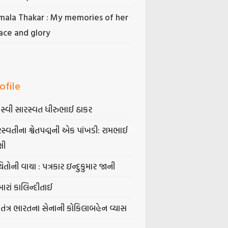
mala Thakar : My memories of her
ace and glory
ofile
સ્વી સારસ્વત ધીરુભાઈ ઠાકર
સ્વતીના શ્વેતપદ્મની એક પાંખડી: રામભાઈ
્ષી
િતોની વાચા : પત્રકાર ઇન્દુકુમાર જાની
ારાં કાલિન્દીતાઈ
વતંત્ર ભારતના સેનાની કોકિલાબહેન વ્યાસ