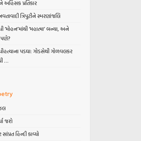
ે અહિંસક પ્રતિકાર
નવતાવાદી ત્રિપુટીને સ્મરણાંજલિ
ધી ‘મોહન’માંથી ‘મહાત્મા’ બન્યા, અને
પણે?
ંધીહત્યાના પડઘા: ગોડસેથી ગોળવલકર
ધી …
oetry
ઝલ
્યા જશે
 સાંપ્રત હિન્દી કાવ્યો