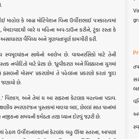
ો.
Vi
gr
ઈ માહોલ કે બાહ્ય મોટિવેશન વિના ઉર્વીશભાઈ પત્રકારત્વમાં
, મેમદાવાદથી બારે ય મહિના અપ-ડાઉન કરીને, ટૂંકા રસ્તા કે
ાધારણ વૈવિધ્ય અને ગુણવત્તાપૂર્ણ કામગીરી કરી.
Pr
્ય સ્વમૂલ્યાંકન સાથેનો આલેખ છે. વાચનરસિકો માટે તેની
ક નવોદિતો માટે પ્રેરક છે. ‘ધ્રુવીકરણ અને ધિક્કારના યુગમાં
તપ
ફસલની મોસમ’ પ્રકરણોમાં તે પહેલાંના પ્રકરણો કરતાં જુદા
સર
 જણાયો છે.
બક
…’ વિભાગ, અને તેમાં ય આ સફરના કેટલાક મહત્ત્વના પડાવ.
વંચ
ક્ષણીય સ્મરણરંજન પુસ્તકમાં માણ્યા બાદ, છેલ્લાં સાત પાનાંમાં
અમ
નજીકના સમયની કર્મઠતા તરફ ધ્યાન દોરવું જરૂરી છે.
સ્
ાં હેઠળ ઉર્વીશનાંભાઈનાં કેટલાંક બહુ ઊંચા સ્તરના, આપણાં