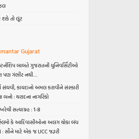
ઝલ
ટ શકે તો લૂંટ
mantar Gujarat
્ટર્નશિપ બાબતે ગુજરાતની યુનિવર્સિટીઓ
ા પણ ગંભીર નથી…
્ષ સંઘવી, કાયદાનો અમલ કરાવીને સંસ્કારી
તા બનો : થરાદના નાગરિકો
ખરેચી સત્યાગ્રહ : 1-8
સ્લિમો કે આદિવાસીઓના અલગ ચોકા બંધ
ો : સૌને માટે એક જ UCC જરૂરી