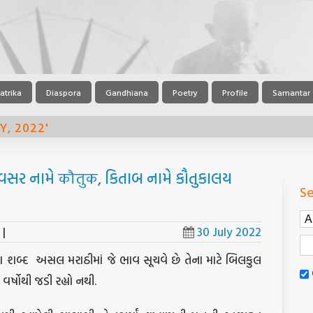
atrika
Diaspora
Gandhiana
Poetry
Profile
Samantar
Y, 2022'
: અવસર નામે कौतुक, કિતાબ નામે કૌતુકાલય
Se
|
30 July 2022
આ શબ્દ
અસલ મરાઠીમાં જે ભાવ સૂચવે છે તેના માટે બિલકુલ
ર્ષોથી જડી રહ્યો નથી.