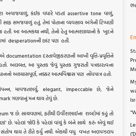
ભદ
ોટા અવાજવાળું, કંઈક વધારે પડતાં assertive tone વાળું,
ફ સમજવાળું હતું. તેમાં પોતાના વ્યવસાય અંગેની ટિપ્પણી
 હતી. આ આત્મકથા નથી, તેનો હેતુ આત્મશ્લાઘાનો કે
ખુદને
En
ામાં
desperationની છાંટ પણ
હતી.
St
documentation દસ્તાવેજીકરણની આખી વૃત્તિ-પ્રવૃત્તિને
Pr
ો. અલબત્ત, આ પુસ્તક જેવું પુસ્તક ગુજરાતી પત્રકારત્વના
Mu
ાનનો અભ્યાસપૂર્ણ, નક્કર આત્મવિશ્વાસ પણ
નોંધપાત્ર હતો.
My
િસંપન્ન, માવજતભર્યું, elegant, impeccable છે, જેને
wa
hmark ગણવાનું મન થાય તેવું છે.
Is
“W
museum જ છે. સાચવણમાં, ફરીથી ઉર્વીશભાઈના
શબ્દોમાં કહું તો
ણાં’ છે. પહેલાં જોઉં કે પહેલાં વાંચું કે બંને સાથે
કરું એવું થઈ
Le
 સંતોષ થાય તે રીતે કર્યું નથી. એકથી વધુ
વખત અલપઝલપ
(‘