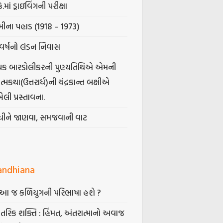
કે.માં ડ્રાઇવિંગની પરીક્ષા
ીના પહાડ (1918 – 1973)
વર્ષનો લંડન નિવાસ
પક બારડોલીકરની પુણ્યતિથિએ એમની
મકથા(ઉત્તરાર્ધ)ની ચંદ્રકાન્ત બક્ષીએ
ેલી પ્રસ્તાવના.
ંધીને જાણવા, સમજવાની વાટ
andhiana
ં આ જ કળિયુગની પરિભાષા હશે ?
તરિક શક્તિ : હિંમત, અંતરાત્માનો અવાજ