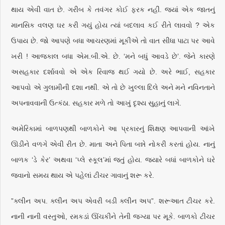
થાય એવી વાત છે. ગરીબ કે તવંગર કોઈ ફરક નહીં. જ્યાં એક જાતનું
માનસિક વલણ ઘર કરી ગયું હોય ત્યાં બદલાવ કઈ રીતે લાવવો ? એક
ઉપાય છે. જો આપણે બધા આચરણમાં મૂકીએ તો વાત સીધા પાટા પર આવે
ખરી ! આજકાલ બધા એમ.બી.એ. છે. ‘મને બધું આવડે છે’. જેને કારણે
અસહકાર દર્શાવવો એ એક રિવાજ થઈ ગયો છે. અરે ભાઈ, સહકાર
આપવો એ ગુલામીની દશા નથી. એ તો છે ખુલ્લા દિલે અને મને નવિનતાને
અપનાવવાની ઉત્કંઠા. સહકાર મળે તો આખું દૃશ્ય સુહાનું લાગે.
અમેરિકામાં બાળપણથી બાળકોને આ પ્રકારનું શિક્ષણ આપવાની આંખે
ઊડીને વળગે એવી રીત છે. માતા અને પિતા બન્ને નોકરી કરતાં હોય. નાનું
બાળક ‘ડે કેર’ અથવા ‘પ્લે સ્કૂલ’માં જતું હોય. જ્યારે બધાં બાળકોને ઘરે
જવાનો સમય થાય એ પહેલાં ટીચર ગાવાનું શરૂ કરે.
”ક્લીન અપ. ક્લીન અપ એવરી બડી ક્લીન અપ”. શરૂઆત ટીચર કરે.
નાની નાની વસ્તુઓ, રમકડાં ઊંચકીને તેની જગ્યા પર મૂકે. બાળકો ટીચર