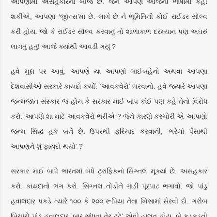
આપણામાં અસહકારનાં બીજ છે. જેને આપણે આજની ભાષામાં કહી
શકીએ, આપણા ‘જીન્સ’માં છે. લાગે છે ને ભૂમિતિની કોઈ રાઈડર સૉલ્વ
કરી હોય. જો કે રાઈડર સૉલ્વ કરવાનું તો શાળાકાળ દરમ્યાન પણ અઘરું
લાગતું હતું! આજે ક્યાંથી આવડી ગયું ?
હવે મુદ્દા પર આવું. આપણે યા આપણાં ભાઈબહેનો અથવા આપણા
દેશવાસીઓ સરકારે કાયદો કર્યો. ’આવકવેરો’ ભરવાનો. હવે જ્યારે આપણા
જન્મજાત સંસ્કાર જ હોય કે સરકાર માઈ બાપ કાંઈ પણ કહે તેનો વિરોધ
કરો. આપણે શા માટે આવકવેરો ભરીએ ? જેને કારણે કરચોરી એ આપણો
જન્મ સિદ્ધ હક બને છે. ઉપરથી ફરિયાદ કરવાની, ‘ભરેલાં પૈસાથી
આપણને શું ફાયદો થયો’ ?
સરકાર માઈ બાપે ભારતમાં બધે ટ્રાફિકનાં સિગ્નલ મૂક્યાં છે. અસહકાર
કરો. કાયદાનો ભંગ કરો. સિગ્નલ તોડીને ગાડી પૂરપાટ ભગાવો. જો પાંડુ
હવાલદાર પકડે ત્યારે ૧૦૦ કે ૨૦૦ રૂપિયા તેના ખિસામાં સેરવી દો. ગરીબ
બિચારો પાંડુ હવાલદાર ‘બાર સાંધતા તેર ટૂટે’ એવી હાલત હોય. બે કડકડતી