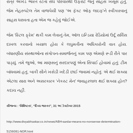
રાત્ર અખંડ ભારત રટતા સંઘ પરિવારથી ઉફરાટે જતું સાહસ ખસૂસ હતું,
જેમ નેહરુપટેલ તેમ વાજપેયી પણ ‘અ ફૅક્ટ ઓફ લાઇફ'ને સ્વીકારવાનું
સાહસ ધરાવતા હતા એમ જ કહેવું જોઈએ.
જેમ ‘સ્ટિલ ફ્રેમ' થકી કામ લેવાનું તેમ, ઑલ ઇન્ડિયા રેડિયોમાં ઉર્દૂ સર્વિસ
દાખલ કરવાનો ખયાલ હોય કે લઘુમતીના અધિકારોની વાત હોય.
બંધારણીય સંસ્થાઓના સંગોપન-સમાર્જનનું કામ પણ એમણે રૂડી રીતે પાર
પાડ્યું. તમે જુઓ, આ માણસનું સરદારપણું એના સિપાઈ હોવામાં હતું; ટીમ
બાંધવામાં હતું, બાકી સૌને ખસેડી ખદેડી છાઈ જવામાં નહોતું. એ થઈ શક્યા
એટલા સારા અને અસરકારક ‘નેકસ્ટ મેન' જવાહરલાલ થઈ શક્યા હોત?
કદાચ નહીં.
સૌજન્ય : ‘વિશિષ્ટતા’, “દિવ્ય ભાસ્કર”, 31 અૉક્ટોબર 2015
http://www.divyabhaskar.co.in/news/ABH-sardar-means-no-nonsense-determination-
5156081-NOR.html