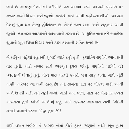
લાગે છે આપણા દેશમાંથી ગરીબીને પગ આવશે. જરા આપણી પ્રગતિ પર
નજર નાખી વિચાર કરી જુઓ. ક્યાંથી ક્યાં આવી પહોંચ્યા છીએ. આપણા
દેશનું યુવા ધન કેટલું હોશિયાર છે. તેમને જરા સાથ અને સહકાર આપી
જુઓ. તેમનામાં આકાશને આંબવાની તમન્ના છે. આધુનિકતાના રંગે રગાયેલા
યુવાનો ખૂબ ઊંચા વિચાર અને કામ કરવાની શક્તિ ધરાવે છે.
બે મહિના પહેલાં સૂરતથી મુંબઈ જઈ રહી હતી. ફ્લાઈંગ રાણીને આવવાની
વાર હતી. મારી નજર સામે અદ્દભુત દૃશ્ય જોયું. પાણીની પઈપો વડે
પ્લેટફૉર્મ ધોવાતું હતું. નીચે પાટા પરથી કચરો બધો સાફ થયો. ગાલે ચૂંટી
ખણી, ખરેખર આ બની રહ્યું છે! ત્યાં સામેના પાટા પર લોકલ ગાડી આવી
અને ઉપડી ગઈ. તમે નહીં માનો, ગાડી ગયા પછી, પાટા પર બેસૂમાર કચરો
ખડકાયો હતો. બોલો આને શું કહું. અમે સહકાર આપવાના નથી. ‘ગંદકી
કરવી અમારો જન્મ સિદ્ધ હક છે’ !
ઘણી વખત ભણેલાં કે અભણ બેમાં કોઈ ફરક જણાતો નથી. ખૂબ દુઃખ