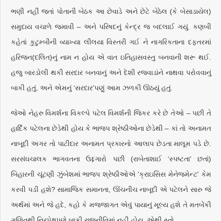
ભણી નહીં જતાં પોતાની બેઠક આ છેવાડે અને છેટે બેઠેલ (કે બેસાડાયેલ)
સમુદાય વચાળે જમાવી – અને પરિષદનું કેન્દ્ર જ બદલાઈ ગયું. કણબી
કહેતાં કુટુમ્બીની વ્યાખ્યા લીલયા વિસ્તરી ગઈ ને નાગરિકતાના દફતરમાં
હરિજન(દલિત)નું નામ ન હોય એ વાત ઇતિહાસવસ્તુ બનવાની શરૂ થઈ.
હજુ બારડોલી થકી સરદાર બનવાનું અને દેશી રજવાડાંને નાથવા પરોવવાનું
બાકી હતું, અને એમનું ‘સરદાર'પણું આમ ઝળકી ઊઠયું હતું.
જેઓ નેહરુ વિમર્શના વિકલ્પે પટેલ વિમર્શની જિકર કરે છે તેઓ – પછી તે
હાર્દિક પટેલના છેડેથી હોય કે ભાજપ શ્રેષ્ઠીઓના છેડેથી – કાં તો અનામત
નાબૂદી અગર તો પાટીદાર અનામત પ્રકારનો આલાપ છેડતા માલૂમ પડે છે.
સરસંઘચાલક ભાગવતના ઉદ્દગારો પછી (રાબેતાશાઈ ‘સ્પષ્ટતા' છતાં)
બિહારની ચૂંટણી ઝુંબેશમાં ભાજપ શ્રેષ્ઠીઓએ ‘ક્રાઇસિસ મેનેજમેન્ટ' કેમ
કરવી પડી હશે? સામાજિક સમાનતા, ઊંચનીચ નાબૂદી એ પટેલને સારુ જે
અર્થમાં અને જે હદે, કહો કે મજ્જાગત એવું પાયાનું મૂલ્ય હશે તે મતબેંકી
ગણિતથી નિરપેક્ષપણે બાકી રાજનીતિમાં નહીં હોય, એથી સ્તો.