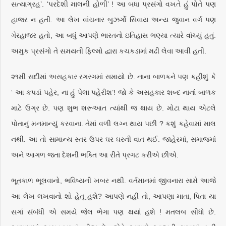
સત્યાગ્રહ’. ‘પરદેશી માલની હોળી’ ! આ બધા પ્રસંગો વખતે હું પોતે પણ
હાજર ન હતી. આ લેખ વાંચનાર બુઝર્ગો સિવાય અન્ય જુવાન વર્ગ પણ
ગેરહાજર હતો, આ બધું આપણે ભારતનો ઇતિહાસ ભણ્યા ત્યારે વાંચ્યું હતું.
અમુક પ્રસંગો તે સમયની ફિલ્મો દ્વારા કચકડામાં મઢી લેવા આવી હતી.
૨૧મી સદીમાં અસહકાર રગરગમાં સમાયો છે. નાના બાળકને પણ કહીશું કે
‘ આ કપડાં પહેર, ના હું પેલા પહેરીશ’! જો કે અસહકાર શબ્દ નાનાં બાળક
માટે ઉગ્ર છે. પણ શુભ શરૂઆત ત્યાંથી જ થાય છે. મોટા થાય એટલે
પોતાનું મનમાન્યું કરવાના. તેમાં વળી લગ્ન થાય પછી ? કશું કહેવામાં માલ
નથી. આ તો સામાન્ય સ્તર ઉપર ઘર ઘરની વાત થઈ. જાહેરમાં, સમાજમાં
અને આગળ જ્તા
દેશની ભક્તિ આ રીતે પ્રગટ કરીએ છીએ.
ભૂતકાળ ભૂલવાનો, ભવિષ્યની ખબર નથી. વર્તમાનમાં જીવનારા સામે આજે
આ લેખ લખવાનો શો હેતૂ હશે? આપણે નહીં તો, આપણા માતા, પિતા યા
સગાં સંબંધી એ સમયે જેલ ભેગા પણ થયાં હશે ! મતલબ સીધો છે.