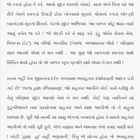
જે કરતાં હોય તે કરે, આવો સુંદર દાખલો બેસાડે. માતા અને પિતા ઘરે આ
રીતે તેમને રમકડાં ઉપાડી ટોય બૉક્સમાં મૂકાવે. ધોવાનાં કપડાં લૉન્ડ્રી
બાસ્કેટમાં મૂકતાં શિખવે. કેટલો સુંદર અભિગમ. આ બાળક મોટું થાય ત્યારે
આવું વર્તન જ કરે ! ‘જે ગંદકી કરે તે સાફ કરે. (હુ એવેર મેક્સ મેસ,
ક્લિન્સ ઈટ”) આ બીજો અકસિર ઈલાજ. અજમાવવા જેવો ! પરિણામ
સારું આવશે એમાં બે મત નથી .. આ ગુણ જો બાળકમાં સંસ્કાર સાથે
સિંચિત થયો હોય તો એ બાળક ખૂબ પ્રગતિ સાધે એમાં બે મત નથી !
ખબર નહીં કેમ જીવનના દરેક તબક્કામાં અસહકાર દર્શાવવાની આદત પડી
ગઈ છે! ‘ઝાઝા હાથ રળિયામણા’, જો સહકાર આપીને કોઈ કાર્ય કરીશું તો
તેનું પરિણામ સુંદર આવશે તેમાં બે મત નથી. કોઈ પણ વ્યક્તિને યા
કુટુંબીજનને નવા પ્રયોગમાં સહકાર અને સાથ આપીએ તો તે સહુના
લાભમાં છે. પૂરી જો મમ્મી યા સાસુ એકલાં બનાવતાં હોય તે સમયે સહકાર
આપીએ તો બધી પૂરી ફૂલે, ગોળ વણાય અને જમનાર તેનો સ્વાદ માણી શકે
! ખોટી ‘હામાં હા’ નહીં ભણવાની.’ કિંતુ જે યોગ્ય હોય તો અસહકાર