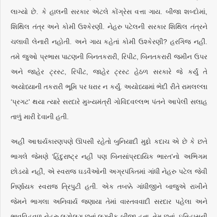
લાગ્યો છે. કે હાલની સરકાર એટલે કોંગ્રેસ વત્તા ગાય. બીજા શબ્દોમાં,
શિથિલ તંત્ર અને કોમી ઉશ્કેરણી. નેહરુ પટેલની સરકાર શિથિલ તંત્રને
ચલાવી લેનારી નહોતી. અને ગાય કહેતાં કોમી ઉશ્કેરણી? હરગિજ નહીં.
તમે જુઓ પ્રભાસ પાટણની બિનતકરારી, રિપીટ, બિનતકરારી જમીન ઉપર
અને જાહેર ટ્રસ્ટ, રિપીટ, જાહેર ટ્રસ્ટ હેઠળ સરકારે જે કર્યું તે
અયોધ્યાની તકરારી ભૂમિ પર ધરાર ન કર્યું. અયોધ્યામાં ભેદી રીતે રામલલ્લા
‘પ્રગટ' થયા ત્યારે સરદારે મુખ્યમંત્રી ગોવિંદવલ્લભ પંતને આપેલી સલાહ
તાળું મારી દેવાની હતી.
અહીં આશ્ચર્યકારણપણે ઊપસી રહેતો બુનિયાદી મુદ્દો કદાચ એ છે કે છતે
ભાગલે જેમણે ‘હિંદુરાષ્ટ્ર નહીં પણ બિનસાંપ્રદાયિક ભારત'નો અભિગમ
છોડયો નહીં, એ સ્વરાજ ઘડવૈઓની અગ્રપંક્તિમાં ગાંધી નેહરુ પટેલ જેવી
નિર્ણાયક સ્વરાજ ત્રિપુટી હતી. એક તબક્કે ગાંધીજીને બાજુએ રાખીને
જેમને ભાગલા અનિવાર્ય જણાયા તેમાં વાસ્તવવાદી સરદાર પહેલા અને
ભાવવિહવળ નેહરુ લગોલગ છતાં લગરીક બીજા હતા. તેમ છતાં, ઇતિહાસની