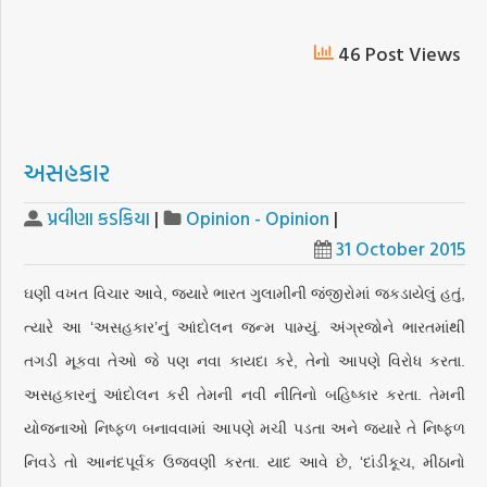
46 Post Views
અસહકાર
પ્રવીણા કડકિયા
|
Opinion - Opinion
|
31 October 2015
ઘણી વખત વિચાર આવે, જ્યારે ભારત ગુલામીની જંજીરોમાં જકડાયેલું હતું,
ત્યારે આ ‘અસહકાર’નું આંદોલન જન્મ પામ્યું. અંગ્રજોને ભારતમાંથી
તગડી મૂકવા તેઓ જે પણ નવા કાયદા કરે, તેનો આપણે વિરોધ કરતા.
અસહકારનું આંદોલન કરી તેમની નવી નીતિનો બહિષ્કાર કરતા. તેમની
યોજનાઓ નિષ્ફળ બનાવવામાં આપણે મચી પડતા અને જ્યારે તે નિષ્ફળ
નિવડે તો આનંદપૂર્વક ઉજવણી કરતા. યાદ આવે છે, ‘દાંડીકૂચ, મીઠાનો