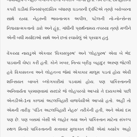
કપરી ઘડીમાં બિનસાંપ્રદાયિક બંધારણ ઘડતરની દ્રષ્ટિએ ત્રણે બરોબરના
સાથે રહ્યા. નેહરુની ભાવનાત્મક અપીલ, પટેલની નો-નોન્સેન્સ
નિશ્ચયાત્મકતાનો ડારો અને હૂંફ, ગાંધીની પ્રાર્થનામય તપસ્યા ત્રણે મળીને
એની બધી મર્યાદાઓ સાથે અને છતાં રચાયેલું એ પ્રયાગ હતું.
વેંકય્યા નાયડુએ એકવાર ‘વિકાસપુરુષ' અને ‘લોહપુરુષ' એવા બે ભેદ
પાડવાની ચેષ્ટા કરી હતી. કોને ખબર, નિત્ય બ્રીફ બહાદુર અરુણ જેટલી
હવે વિકાસતત્ત્વ અને લોહતત્ત્વ જેમાં એકાકાર માલૂમ પડતાં હોય એવી
શખ્સિયત બાબતે બ્લોગકારીમાં પડવામાં હોય. પણ પાકિસ્તાનની
અનિવાર્યતા પ્રમાણવામાં સરદારે જે લોહપરચો આપ્યો તે દાયકાઓ પછી
એનડીએ-1ના કાળમાં અટલબિહારી વાજપેયીએ આપ્યો હતો. અહીં તો
એમની તારીફ ‘પંડિત અટલબિહારી નેહરુ' તરીકેની હતી, અને એમાં દમ
પણ છે. પણ બસમાં બેસી એ લાહોર ગયા અને પાકિસ્તાન માટેના સંકલ્પ
સ્થળ મિનારે પાકિસ્તાનની સત્તાવાર મુલાકાત લીધી એમાં ક્યારેક અહો