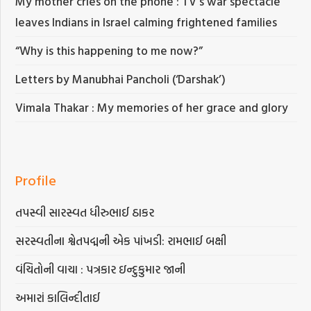
My mother cries on the phone’: TV’s war spectacle
leaves Indians in Israel calming frightened families
“Why is this happening to me now?”
Letters by Manubhai Pancholi (‘Darshak’)
Vimala Thakar : My memories of her grace and glory
Profile
તપસ્વી સારસ્વત ધીરુભાઈ ઠાકર
સરસ્વતીના શ્વેતપદ્મની એક પાંખડી: રામભાઈ બક્ષી
વંચિતોની વાચા : પત્રકાર ઇન્દુકુમાર જાની
અમારાં કાલિન્દીતાઈ