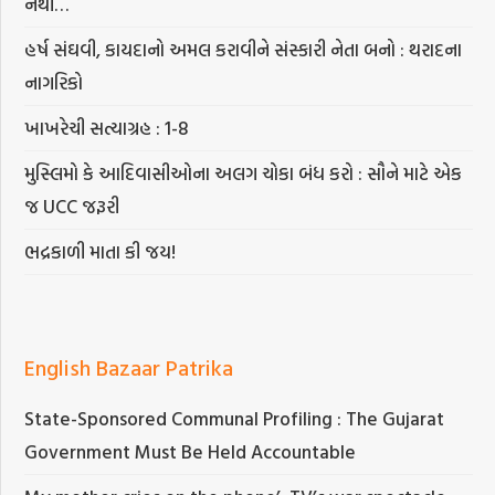
નથી…
હર્ષ સંઘવી, કાયદાનો અમલ કરાવીને સંસ્કારી નેતા બનો : થરાદના
નાગરિકો
ખાખરેચી સત્યાગ્રહ : 1-8
મુસ્લિમો કે આદિવાસીઓના અલગ ચોકા બંધ કરો : સૌને માટે એક
જ UCC જરૂરી
ભદ્રકાળી માતા કી જય!
English Bazaar Patrika
State-Sponsored Communal Profiling : The Gujarat
Government Must Be Held Accountable