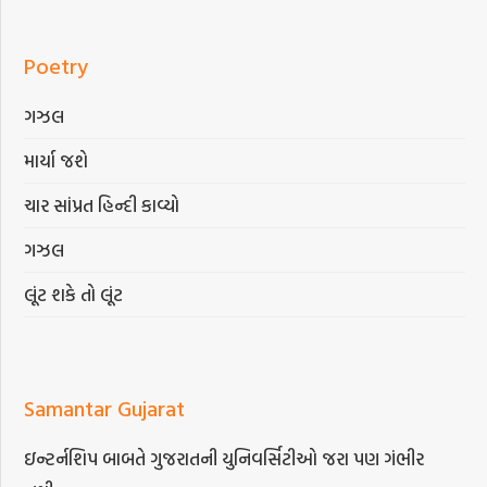
Poetry
ગઝલ
માર્યા જશે
ચાર સાંપ્રત હિન્દી કાવ્યો
ગઝલ
લૂંટ શકે તો લૂંટ
Samantar Gujarat
ઇન્ટર્નશિપ બાબતે ગુજરાતની યુનિવર્સિટીઓ જરા પણ ગંભીર