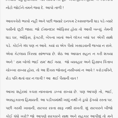
નોટો જોઈને તમને જવા દે. આપો તાળી !
આવકવેરો ભરવો નહીં અને પછી જ્યારે ઇનકમ ટેક્સવાળાની ધાડ પડે ત્યારે
પસીનો છૂટી જાય. જો ઈમાનદાર ઓફિસર હોય તો આવી બન્યું. તેમની
ધાડ ઘર, ઓફિસ, ફેક્ટરી, બેંકના ખાતાં અને લૉકર બધાં પર એકી સાથે
પડે. કોઈને ગંધ પણ ન આવે. ક્યાં ય એક પૈસો ખસાડવાની જગ્યા ન રાખે.
એવા કેટલાય કિસ્સા સાંભળ્યા છે. શેઠ આ આઘાત સહન ન કરી શક્યા
અને ‘ રામ બોલો ભાઈ રામ’ થઈ ગયા. જો વ્યવહાર અને હિસાબ કિતાબ
ચોખ્‍ખા રાખ્યા હોય, તો આ દિવસ જોવાનું નસીબમાં ન આવે ! કરોડપતિને,
રોડ પતિ થતાં વાર ન લાગી ! આ થઈ પૈસાની વાત !
આખા શહેરમાં કચરા નાખવાના ડબ્બા રાખ્યા છે. પણ આપણે તો, ભાઈ,
અસહકારના હિમાયતી. આ પડીકામાંથી ખાધું નથી ને ડૂચો ફેંક્યો રસ્તા પર.
પછી ગરમી ખાવાની, સરકાર રસ્તા સાફ નથી રાખતી. શું સરકારને બીજો
કોઈ ધંધો ખરો? જો આપણે સરકારને સાથ અને સહકાર આપીશું તો મને