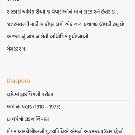
સરકારી અધિકારીઓ જ વેપારીઓને અને સરકારને છેતરે છે….
જંતરમંતરથી માંડી બાંકીપુર લગી એક નવ્ય કથાનક ઊઘડી રહ્યું છે
અટકવાનું નામ ન લેતી ઔદ્યોગિક દુર્ઘટનાઓ
ગેંગસ્ટર મા
Diaspora
યુ.કે.માં ડ્રાઇવિંગની પરીક્ષા
અમીના પહાડ (1918 – 1973)
છ વર્ષનો લંડન નિવાસ
દીપક બારડોલીકરની પુણ્યતિથિએ એમની આત્મકથા(ઉત્તરાર્ધ)ની