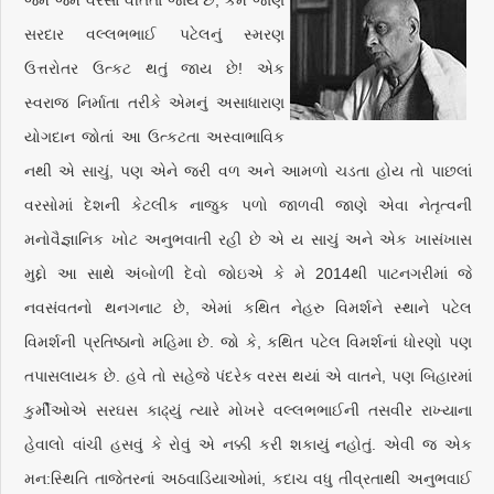
જેમ જેમ વરસો વીતતાં જાય છે, કેમ જાણે
સરદાર વલ્લભભાઈ પટેલનું સ્મરણ
ઉત્તરોતર ઉત્કટ થતું જાય છે! એક
સ્વરાજ નિર્માતા તરીકે એમનું અસાધારાણ
યોગદાન જોતાં આ ઉત્કટતા અસ્વાભાવિક
નથી એ સાચું, પણ એને જરી વળ અને આમળો ચડતા હોય તો પાછલાં
વરસોમાં દેશની કેટલીક નાજુક પળો જાળવી જાણે એવા નેતૃત્વની
મનોવૈજ્ઞાનિક ખોટ અનુભવાતી રહી છે એ ય સાચું અને એક ખાસંખાસ
મુદ્દો આ સાથે અંબોળી દેવો જોઇએ કે મે 2014થી પાટનગરીમાં જે
નવસંવતનો થનગનાટ છે, એમાં કથિત નેહરુ વિમર્શને સ્થાને પટેલ
વિમર્શની પ્રતિષ્ઠાનો મહિમા છે. જો કે, કથિત પટેલ વિમર્શનાં ધોરણો પણ
તપાસલાયક છે. હવે તો સહેજે પંદરેક વરસ થયાં એ વાતને, પણ બિહારમાં
કુર્મીઓએ સરઘસ કાઢ્યું ત્યારે મોખરે વલ્લભભાઈની તસવીર રાખ્યાના
હેવાલો વાંચી હસવું કે રોવું એ નક્કી કરી શકાયું નહોતું. એવી જ એક
મન:સ્થિતિ તાજેતરનાં અઠવાડિયાઓમાં, કદાચ વધુ તીવ્રતાથી અનુભવાઈ