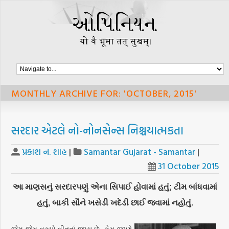
MONTHLY ARCHIVE FOR: 'OCTOBER, 2015'
સરદાર એટલે નો-નોનસેન્સ નિશ્ચયાત્મકતા
પ્રકાશ ન. શાહ
|
Samantar Gujarat - Samantar
|
31 October 2015
આ માણસનું સરદારપણું એના સિપાઈ હોવામાં હતું; ટીમ બાંધવામાં
હતું, બાકી સૌને ખસેડી ખદેડી છાઈ જવામાં નહોતું.