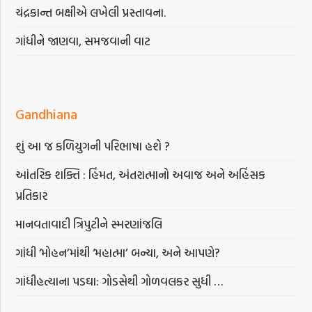
ચંદ્રકાન્ત બક્ષીએ લખેલી પ્રસ્તાવના.
ગાંધીને જાણવા, સમજવાની વાટ
Gandhiana
શું આ જ કળિયુગની પરિભાષા હશે ?
આંતરિક શક્તિ : હિંમત, અંતરાત્માનો અવાજ અને અહિંસક
પ્રતિકાર
માનવતાવાદી ત્રિપુટીને સ્મરણાંજલિ
ગાંધી ‘મોહન’માંથી ‘મહાત્મા’ બન્યા, અને આપણે?
ગાંધીહત્યાના પડઘા: ગોડસેથી ગોળવલકર સુધી …