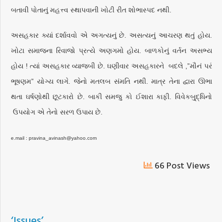
બતાવી પોતાનું મહત્ત્વ સ્થાપવાની ખોટી રીત શોભાસ્પદ નથી.
અસહકાર ક્યાં દર્શાવવો એ અગત્યનું છે. અસત્યનું આચરણ થતું હોય.
ખોટા સમાજના રિવાજો પ્રત્યે અણગમો હોય. બાળકોનું વર્તન અસભ્ય
હોય ! ત્યાં અસહકાર વ્યાજબી છે. ઘણીવાર અસહકારને બદલે ,”મૌનં પરં
ભૂષણમ” યોગ્ય લાગે. જેનો મતલબ સંમતિ નથી. માત્ર તેના દ્વારા ઊભા
થતા ઘર્ષણોથી છૂટકારો છે. બાકી સમજુ કો ઈશારા કાફી. વિવેકબુ્દ્ધિનો
ઉપયોગ એ તેનો સરળ ઉપાય છે.
e.mail : pravina_avinash@yahoo.com
66 Post Views
‘Issues’