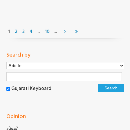
...
...
1
2
3
4
10
Search by
Gujarati Keyboard
Opinion
એકલો