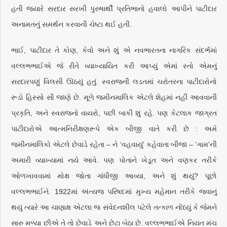
હતી જ્યારે સરદાર સરખી પુરુષાર્થી પ્રતિભાનો હવાલો આપીને પાટીદાર
અનામતનું સમર્થન કરવાની ચેષ્ટા થઈ હતી.
ભાઈ, પાટીદાર તે કોણ, કેવો અને શું એ નવભારતના નાગરિક સંદર્ભમાં
વલ્લભભાઈએ જે રીતે વ્યાખ્યાયિત કરી આપ્યું એમાં સ્તો એમનું
સરદારપણું વિલસી ઊઠયું હતું. સ્વરાજની લડતમાં ચરોતરના પાટીદારોનો
રૂડો હિસ્સો સૌ જાણે છે. મૂળે જમીનમાલિક એટલે શેહમાં નહીં આવવાની
પ્રકૃતિ, અને સ્વરાજનો વાયરો, પછી બાકી શું રહે. પણ કેટલાક જાગ્રત
પાટીદારોએ આત્મનિરીક્ષણરૂપે એક બીજી વાતે કરી છે : અમે
જમીનમાલિકો એટલે છેવાડે રહેતા – ને ‘વહવાયું' કહેવાતા બીજા – ‘ગામ'ની
અમારી વ્યાખ્યામાં નયે આવે. પણ પોતાને ખેડૂત અને વણકર તરીકે
ઓળખાવવામાં મોક્ષ જોતા ગાંધીજી આવ્યા, અને શું થયું? પૂછો
વલ્લભભાઈને. 1922માં અંત્યજ પરિષદમાં મુખ્ય મહેમાન તરીકે જવાનું
થયું ત્યારે આ ચાણાક્ષ એટલા જ સંવેદનશીલ પટેલે તત્કાળ નોંધ્યું કે જેમને
સારુ મળ્યા છીએ તે તો છેવાડે અને છેટા બેઠા છે. વલ્લભભાઈએ નિયત મંચ