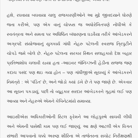
હશે, રઘવાયા બઘવાયા ચાલુ રાજકારણીઓને આ મુદ્દે જીવદયાને ધોરણે
જતા કરીએ, પણ એક વાનું ચોક્કસ જ અધોરેખિતપણે નોંધીએ કે
સ્વતંત્રતા અને સમતા પર અધિષ્ઠિત બંધારણના ઘડવૈયા તરીકે આંબેડકરને
અગ્રપદે સંયોજવાનું યુગકાર્ય ગાંધી નેહરુ પટેલની સ્વરાજ ત્રિપુટીને
ચોપડે જમે બોલે છે. નેહરુ પટેલના સરકાર સ્થિત સલાહકારો દેશ બહાર
પ્રતિભાશોધ ચલાવી રહ્યા હતા -આઇવર જેનિંગ્ઝની હેડીના સજ્જ જણ
કદાચ પસંદ પણ થઇ ગયા હોત – પણ ગાંધીજીએ સૂચવ્યું કે આંબેડકરને
નિમંત્રો : એ ‘પંડિત' છે, અને જોડો ક્યાં ડંખે છે તે પણ જાણે છે. એકવાર
આ સૂચન પકડાયું, પછી તો વ્યૂહકાર સરદાર આંબેડકરને ગૃહમાં લઈ પણ
આવ્યા અને નેહરુએ એમને કેબિનેટમાંયે સમાવ્યા.
આઇસીએસ અધિકારીઓની સ્ટિલ ફ્રેમને આ લોહપુરુષે સાચવી લીધી
અને એમની પાસેથી કામ પણ લઈ જાણ્યું. આ ક્ષણે આટલી એક વિગત
સંભારી આપવાનો ધક્કો અરુણ શૌરિના એ તાજેતરના સચોટ નિરીક્ષણથી