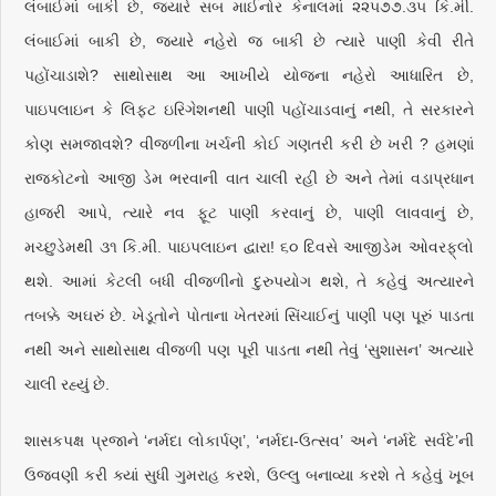
લંબાઈમાં બાકી છે, જ્યારે સબ માઈનોર કેનાલમાં ૨૨૫૭૭.૩૫ કિ.મી.
લંબાઈમાં બાકી છે, જ્યારે નહેરો જ બાકી છે ત્યારે પાણી કેવી રીતે
પહોંચાડાશે? સાથોસાથ આ આખીયે યોજના નહેરો આધારિત છે,
પાઇપલાઇન કે લિફ્ટ ઇરિગેશનથી પાણી પહોંચાડવાનું નથી, તે સરકારને
કોણ સમજાવશે? વીજળીના ખર્ચની કોઈ ગણતરી કરી છે ખરી ? હમણાં
રાજકોટનો આજી ડેમ ભરવાની વાત ચાલી રહી છે અને તેમાં વડાપ્રધાન
હાજરી આપે, ત્યારે નવ ફૂટ પાણી કરવાનું છે, પાણી લાવવાનું છે,
મચ્છુડેમથી ૩૧ કિ.મી. પાઇપલાઇન દ્વારા! ૬૦ દિવસે આજીડેમ ઓવરફ્‌લો
થશે. આમાં કેટલી બધી વીજળીનો દુરુપયોગ થશે, તે કહેવું અત્યારને
તબક્કે અઘરું છે. ખેડૂતોને પોતાના ખેતરમાં સિંચાઈનું પાણી પણ પૂરું પાડતા
નથી અને સાથોસાથ વીજળી પણ પૂરી પાડતા નથી તેવું ‘સુશાસન’ અત્યારે
ચાલી રહ્યું છે.
શાસકપક્ષ પ્રજાને ‘નર્મદા લોકાર્પણ’, ‘નર્મદા-ઉત્સવ’ અને ‘નર્મદે સર્વદે’ની
ઉજવણી કરી ક્યાં સુધી ગુમરાહ કરશે, ઉલ્લુ બનાવ્યા કરશે તે કહેવું ખૂબ