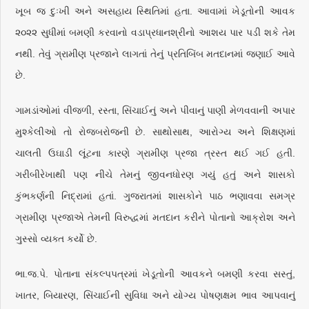
ખૂબ જ દુઃખી અને અસહાય સ્થિતિમાં હતા. આવામાં ખેડૂતોની આવક
૨૦૨૨ સુધીમાં બમણી કરવાનો વડાપ્રધાનશ્રીનો આશય પાર પડી શકે તેમ
નથી. તેવું ગ્રામીણ પ્રજાને લાગતાં તેનું પ્રતિબિંબ મતદાનમાં જણાઈ આવે
છે.
ગામડાંઓમાં વીજળી, રસ્તા, સિંચાઈનું અને પીવાનું પાણી મેળવવાની અપાર
મુશ્કેલીઓ તો રોજબરોજની છે. સાથોસાથ, આરોગ્ય અને શિક્ષણમાં
ચાલતી ઉઘાડી લૂંટના કારણે ગ્રામીણ પ્રજા ત્રસ્ત થઈ ગઈ હતી.
ગરીબીરેખાથી પણ નીચે તેમનું જીવનધોરણ ગયું હતું અને શાસકો
કુંભકર્ણની નિદ્રામાં હતાં. ગુજરાતમાં શાસકોને પાઠ ભણાવવા સમગ્ર
ગ્રામીણ પ્રજાએ તેમની વિરુદ્ધમાં મતદાન કરીને પોતાનો આક્રોશ અને
ગુસ્સો વ્યક્ત કર્યો છે.
ભા.જ.પે. પોતાના સંકલ્પપત્રમાં ખેડૂતોની આવકને બમણી કરવા સસ્તું,
ખાતર, બિયારણ, સિંચાઈની સુવિધા અને યોગ્ય પોષણક્ષમ ભાવ આપવાનું