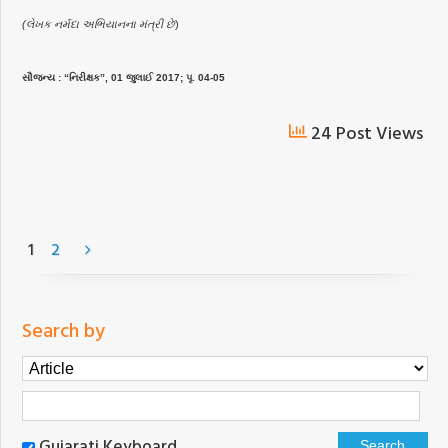
(લેખક નર્મદા અભિયાનના મંત્રી છે
)
સૌજન્ય : “નિરીક્ષક”, 01 જુલાઈ 2017; પૃ. 04-05
24 Post Views
1
2
Search by
Gujarati Keyboard