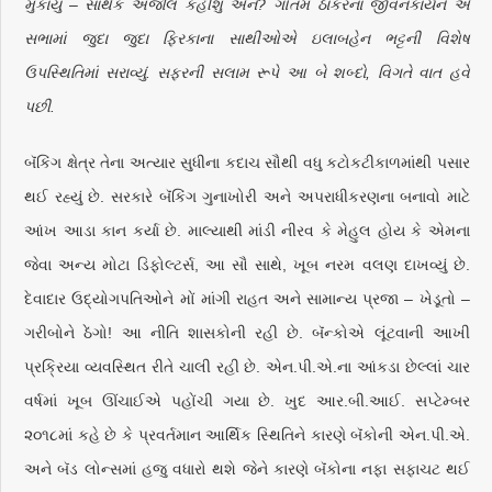
મુકાયું – સાર્થક અંજલિ કહીશું એને? ગૌતમ ઠાકરના જીવનકાર્યને એ
સભામાં જુદા જુદા ફિરકાના સાથીઓએ ઇલાબહેન ભટ્ટની વિશેષ
ઉપસ્થિતિમાં સરાવ્યું. સફરની સલામ રૂપે આ બે શબ્દો, વિગતે વાત હવે
પછી.
બૅંકિંગ ક્ષેત્ર તેના અત્યાર સુધીના કદાચ સૌથી વધુ કટોકટીકાળમાંથી પસાર
થઈ રહ્યું છે. સરકારે બૅંકિંગ ગુનાખોરી અને અપરાધીકરણના બનાવો માટે
આંખ આડા કાન કર્યા છે. માલ્યાથી માંડી નીરવ કે મેહુલ હોય કે એમના
જેવા અન્ય મોટા ડિફોલ્ટર્સ, આ સૌ સાથે, ખૂબ નરમ વલણ દાખવ્યું છે.
દેવાદાર ઉદ્યોગપતિઓને મોં માંગી રાહત અને સામાન્ય પ્રજા – ખેડૂતો –
ગરીબોને ઠેંગો! આ નીતિ શાસકોની રહી છે. બૅંન્કોએ લૂંટવાની આખી
પ્રક્રિયા વ્યવસ્થિત રીતે ચાલી રહી છે. એન.પી.એ.ના આંકડા છેલ્લાં ચાર
વર્ષમાં ખૂબ ઊંચાઈએ પહોંચી ગયા છે. ખુદ આર.બી.આઈ. સપ્ટેમ્બર
૨૦૧૮માં કહે છે કે પ્રવર્તમાન આર્થિક સ્થિતિને કારણે બૅંકોની એન.પી.એ.
અને બૅડ લોન્સમાં હજુ વધારો થશે જેને કારણે બૅંકોના નફા સફાચટ થઈ