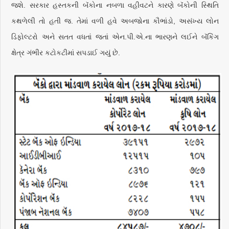
જશે. સરકાર હસ્તકની બૅંકોના નબળા વહીવટને કારણે બૅંકોની સ્થિતિ
કથળેલી તો હતી જ. તેમાં વળી હવે અબજોના કૌભાંડો, અસંખ્ય લોન
ડિફોલ્ટરો અને સતત વધતાં જતાં એન.પી.એ.ના ભારણને લઈને બૅંકિંગ
ક્ષેત્ર ગંભીર કટોકટીમાં સપડાઈ ગયું છે.