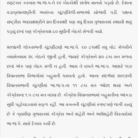
રણટંકાર કરનારા ભા.જ.પ.ને ૯૯ બેઠકોથી સંતોષ માનવો પડ્યો છે. દેશના
વડાપ્રધાનશ્રીની અસંખ્ય ચૂંટણીરેલી-સભાઓ યોજવી પડી. પક્ષના
રાષ્ટ્રીય અધ્યક્ષશ્રીને ૪૦ દિવસથી પણ વધુ દિવસ ગુજરાતમાં સ્થાયી થવું
પડ્યું છતાં પણ કૉંગ્રેસપક્ષ ૮૦ સુધીની બેઠકો મેળવી ગયો.
૨૦૧૪ની લોકસભની ચૂંટણીટાણે ભા.જ.પે. ૬૦ ટકાથી વધુ વોટ મેળવીને
તમામેતમામ ૨૬ બેઠકો જીતી હતી, જ્યારે કૉંગ્રેસને ૪૦ ટકા મત મળવા
છતાં એક પણ બેઠક મળી ન હતી. આમ તે વખતે ભા.જ.પ. આશરે ૧૬૦
વિધાનસભા વિભાગોમાં બહુમતી ધરાવતો હતો. આના સંદર્ભમાં ૨૦૧૭ની
વિધાનસભાની ચૂંટણીમાં ભા.જ.પ.ના ૧૧ ટકા મત ઓછા થયા અને
કૉંગ્રેસના ૧.૫ ટકા મત વધ્યા છે. કૉંગ્રેસ વિધાનસભામાં બહુમતીના આંકડા
સુધી પહોંચાડવામાં સફળ રહી. આ વખતની ચૂંટણીમાં સ્પષ્ટપણે લાગી રહ્યું
છે કે ગ્રામીણ ગુજરાતમાં કૉંગ્રેસ અને શહેરી અને અર્ધશહેરી વિસ્તારોમાં
ભા.જ.પે. સારો દેખાવ કર્યો છે.