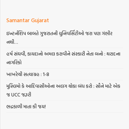
Samantar Gujarat
ઇન્ટર્નશિપ બાબતે ગુજરાતની યુનિવર્સિટીઓ જરા પણ ગંભીર
નથી…
હર્ષ સંઘવી, કાયદાનો અમલ કરાવીને સંસ્કારી નેતા બનો : થરાદના
નાગરિકો
ખાખરેચી સત્યાગ્રહ : 1-8
મુસ્લિમો કે આદિવાસીઓના અલગ ચોકા બંધ કરો : સૌને માટે એક
જ UCC જરૂરી
ભદ્રકાળી માતા કી જય!