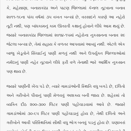
કે, મહેસાણા, બનાસકાંઠા અને પાટણ જિલ્લામાં કૅનાલ તૂટવાના બનાવ
૨૦૧૧-૧૬ના પાંચ વર્ષમાં ૩૫ વખત બન્યાં છે, વરસાદને કારણે આ નહેરો
તૂટી નથી, પણ બાંધકામનું કામ ઊતરતી કક્ષાનું હોવાને લીધે આમ થયું છે.
જ્યારે બનાસકાંઠા જિલ્લામાં ૨૦૧૪-૧૫માં નહેરોના નુકસાનના બનાવ ૨૯
જેટલા બન્યા છે, તેમાં સહાય કે વળતર આપવામાં આવ્યું નથી. એટલે એક
બાજુ ખેડૂતોને સિંચાઈનું પાણી મળતું નથી અને ઉપર્યુક્ત જિલ્લાઓમાં
નર્મદાનું પાણી નહેર તૂટવાને લીધે ફરી વળે તેનાથી ભારે આર્થિક નુકસાન
પણ થાય છે.
જ્યારે પાણીની ખેંચ પડે છે, ત્યારે ગામડાંઓની સ્થિતિ વધુ બગડે છે, દલિતો
અને ગરીબોને પીવાનું પાણી મેળવવું અશક્ય બની જાય છે. શહેરમાં તો
વ્યક્તિ દીઠ ૨૦૦-૩૦૦ લિટર પાણી પહોંચાડવામાં આવે છે. જ્યારે
ગામડાંઓમાં ૩૦-૬૫ લિટર પાણી પહોંચાડાતું હોય છે, તેથી દલિતો અને
ગરીબોને આવી પરિસ્થિતિમાં સૌથી વધુ ભોગ બનવું પડતું હોય છે. ઘણાખરાં