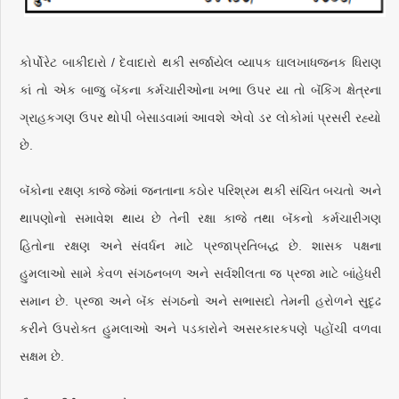
કોર્પોરેટ બાકીદારો / દેવાદારો થકી સર્જાયેલ વ્યાપક ઘાલખાધજનક ધિરાણ
કાં તો એક બાજુ બૅંકના કર્મચારીઓના ખભા ઉપર યા તો બૅંકિંગ ક્ષેત્રના
ગ્રાહકગણ ઉપર થોપી બેસાડવામાં આવશે એવો ડર લોકોમાં પ્રસરી રહ્યો
છે.
બૅંકોના રક્ષણ કાજે જેમાં જનતાના કઠોર પરિશ્રમ થકી સંચિત બચતો અને
થાપણોનો સમાવેશ થાય છે તેની રક્ષા કાજે તથા બૅંકનો કર્મચારીગણ
હિતોના રક્ષણ અને સંવર્ધન માટે પ્રજાપ્રતિબદ્ધ છે. શાસક પક્ષના
હુમલાઓ સામે કેવળ સંગઠનબળ અને સર્વશીલતા જ પ્રજા માટે બાંહેધરી
સમાન છે. પ્રજા અને બૅંક સંગઠનો અને સભાસદો તેમની હરોળને સુદૃઢ
કરીને ઉપરોક્ત હુમલાઓ અને પડકારોને અસરકારકપણે પહોંચી વળવા
સક્ષમ છે.