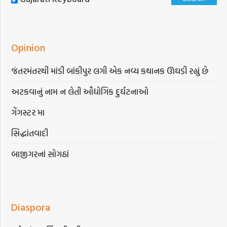
Opinion
જંતરમંતરથી માંડી બાંકીપુર લગી એક નવ્ય કથાનક ઊઘડી રહ્યું છે
અટકવાનું નામ ન લેતી ઔદ્યોગિક દુર્ઘટનાઓ
ગેંગસ્ટર મા
સિદ્ધાંતવાદી
બાજીગરનાં સોગઠાં
Diaspora