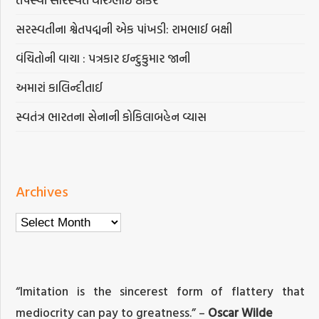
સરસ્વતીના શ્વેતપદ્મની એક પાંખડી: રામભાઈ બક્ષી
વંચિતોની વાચા : પત્રકાર ઇન્દુકુમાર જાની
અમારાં કાલિન્દીતાઈ
સ્વતંત્ર ભારતના સેનાની કોકિલાબહેન વ્યાસ
Archives
Archives
“Imitation is the sincerest form of flattery that
mediocrity can pay to greatness.” –
Oscar Wilde