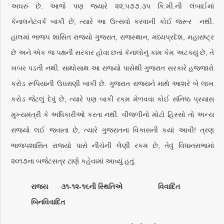
અઘરું છે. આજે પણ જ્યારે ૨૨,૫૭૭.૩૫ કિ.મી.ની લંબાઈમાં
કૅનાલનેટવર્ક બાકી છે, ત્યારે આ ઉત્સવો કરવાની કોઈ જરૂર નથી.
હાલમાં ભાજપ શાસિત રાજ્યો ગુજરાત, રાજસ્થાન, મધ્યપ્રદેશ, મહારાષ્ટ્ર
છે અને એક જ પક્ષની સરકાર હોવા છતાં કૅનાલોનું કામ કેમ અટક્યું છે, તે
ખબર પડતી નથી. સાથોસાથ આ રાજ્યો પાસેથી ગુજરાત સરકારે હજ્જારો
કરોડ રૂપિયાની ઉઘરાણી બાકી છે. ગુજરાત રાજ્યને માથે આશરે બે લાખ
કરોડ જેટલું દેવું છે, ત્યારે પણ બાકી રકમ મેળવવા કોઈ સંનિષ્ઠ પ્રયાસ
મુખ્યમંત્રી કે અધિકારીઓ કરતા નથી. વીજળીનો મોટો હિસ્સો તો અન્ય
રાજ્યો લઈ જવાના છે, ત્યારે ગુજરાતના વિકાસની કયાં આવી! ત્રણ
ભાજપશાસિત રાજ્યો પાસે નીચેની લેણી રકમ છે, તેવું વિધાનસભામાં
૨૦૧૭ના બજેટસત્ર ટાણે કહેવામાં આવ્યું હતું.
રાજ્ય ૩૧-૧૨-૧૬ની સ્થિતિએ વિવાદિત
બિનવિવાદિત