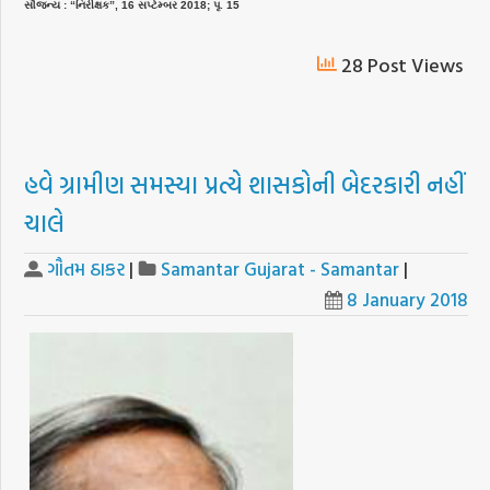
સૌજન્ય : “નિરીક્ષક”, 16 સપ્ટેમ્બર 2018; પૃ. 15
28 Post Views
હવે ગ્રામીણ સમસ્યા પ્રત્યે શાસકોની બેદરકારી નહીં
ચાલે
ગૌતમ ઠાકર
|
Samantar Gujarat - Samantar
|
8 January 2018