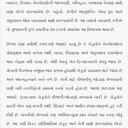
બારદન, ઉપરાંત ખેતપેદાશોની જાળવણી, પરિવહન, બજારમાં વેચાણ સાથે
ઘણા લોકો સંકળાયેલા છે. બહેનો, ખેતીને આનુષંગિક એવા દૂધ અને
પશુપાલન જેવા વ્યવસાયો સાથે સંકળાયેલી છે. આ બધાંનો સરવાળો કરીએ
તો ગુજરાતની કુલ વસતીના ૭૦ ટકાનો સમાવેશ આ વિભાગમાં થાય છે.
છેલ્લાં ઘણાં વર્ષોથી સ્પષ્ટપણે જણાઈ રહ્યું છે કે ખેડૂતોને ખેતપેદાશોના
પોષણક્ષમ ભાવો મળતા નથી. ખાતર, બિયારણ અને જંતુનાશક દવાઓના
ભાવ બેફામ વધી રહ્યા છે, તેથી તેમનું ખેત ઉત્પાદનખર્ચ વધતું જાય છે.
પોતાની ઉપજના નજીવા ભાવ મળતા હોવાથી ખેડૂતો પાયમાલ થઈ જાય છે
અને આત્મહત્યાને રસ્તે વળે છે. ખેતી માટે વીજળીનું જોડાણ મેળવવાની
ઘણી બધી તકલીફોનો સામનો કરવો પડતો હોય છે. આજે, ૨૦૧૭માં પણ
આશરે, ૩,૦૦,૦૦૦ ખેડૂતોને વીજળી-જોડાણો મળવાનાં બાકી છે. ખેડૂતોને
સસ્તી લોન પણ મળતી નથી. સિંચાઈ અને જમીન સંપાદનધારાએ હદ કરી
દીધી છે. પાકવીમો મેળવવો પણ અભિમન્યુના સાત કોઠાને પાર કરવા જેવું
છે. આ બધી વિકટ પરિસ્થિતિમાં ખેડૂત અને તેની સાથે સંકળાયેલા લોકો