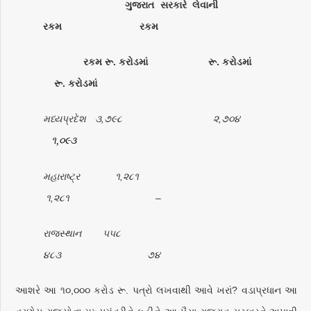
ગુજરાત સરકારે લેવાની
રકમ રકમ
રકમ રૂ. કરોડમાં રૂ. કરોડમાં
રૂ. કરોડમાં
મધ્યપ્રદેશ ૩,૭૯૮ ૨,૭૦૪
૧
,
૦૯૩
મહારાષ્ટ્ર ૧,૨૮૧
૧,૨૮૧ –
રાજસ્થાન ૫૫૮
૪૮૩ ૭૪
આશરે આ ૧૦,૦૦૦ કરોડ રૂ. પત્રો લખવાથી આવે ખરાં? વડાપ્રધાન આ