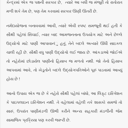
કેન્દ્રમાં એક જ પક્ષની સરકાર છે, ત્યારે આ બધી જ મંજૂરી તો રાતોરાત
મળી શકે તેમ છે, પણ તેમ કરવામાં સરકાર ઊણી ઊતરી છે.
નર્મદાયોજના બનાવવામાં આવી, ત્યારે એવી સ્પષ્ટ સમજૂતી થઈ હતી કે
સૌથી પહેલાં સિંચાઈ, ત્યાર બાદ આમજનતાના ઉપયોગ માટે અને છેલ્લે
ઉદ્યોગો માટે પાણી આપાવાનંુ હતું, તેને બદલે અત્યારે ઊંધી સાઇકલ
ચાલી રહી છે. સૌથી વધુ પાણી ઉદ્યોગો લઈ જાય છે. આંકડાઓ જોઈએ
તો નહેરોમાં છોડાયેલ પાણીનો હિસાબ જ મળતો નથી. જો તેનો હિસાબ
આપવામાં આવે, તો ખેડૂતોને બદલે ઉદ્યોગપતિઓને પૂરું પાડવામાં આવ્યું
હોય છે !
આનો ઉપાય એક જ છે કે નહેરો સૌથી પહેલાં બાંધો, આ લિફ્‌ટ ઇરિગેશન
કે પાઇપલાઇન ઇરિગેશન નથી. તે વહેલામાં વહેલી તકે શાસકો સમજે તો
સારું, ઉપરાંત પાણીમંડળી ઊભી કરીને અન્ય સહકારી મંડળીની જેમ
સામાજિક પ્રક્રિયા પણ કરવી જરૂરી છે.