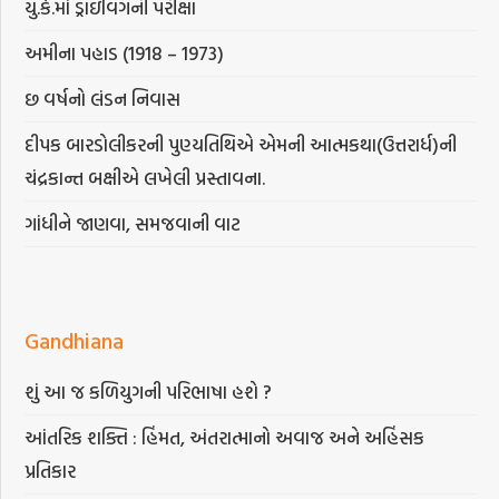
યુ.કે.માં ડ્રાઇવિંગની પરીક્ષા
અમીના પહાડ (1918 – 1973)
છ વર્ષનો લંડન નિવાસ
દીપક બારડોલીકરની પુણ્યતિથિએ એમની આત્મકથા(ઉત્તરાર્ધ)ની
ચંદ્રકાન્ત બક્ષીએ લખેલી પ્રસ્તાવના.
ગાંધીને જાણવા, સમજવાની વાટ
Gandhiana
શું આ જ કળિયુગની પરિભાષા હશે ?
આંતરિક શક્તિ : હિંમત, અંતરાત્માનો અવાજ અને અહિંસક
પ્રતિકાર