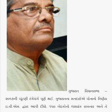
ગુજરાત વિધાનસભા –
૨૦૧૭ની ચૂંટણી રંગેચંગે પૂર્ણ થઈ. ગુજરાતના મતદારોએ પોતાનો નિર્ણય
ઇ.વી.એમ. દ્વારા આપી દીધો. ૧૫૦ બેઠકોનો લક્ષ્યાંક રાખનાર અને તે