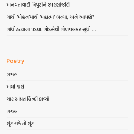
માનવતાવાદી ત્રિપુટીને સ્મરણાંજલિ
ગાંધી ‘મોહન’માંથી ‘મહાત્મા’ બન્યા, અને આપણે?
ગાંધીહત્યાના પડઘા: ગોડસેથી ગોળવલકર સુધી …
Poetry
ગઝલ
માર્યા જશે
ચાર સાંપ્રત હિન્દી કાવ્યો
ગઝલ
લૂંટ શકે તો લૂંટ