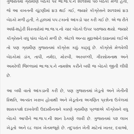
ગુજરાતમાં ગ્રામીણ બેઠકો પર ભા.જ.પ.ને ૨૦૧૨માં ૫૦ બેઠકો મળી હતી,
જે આ વખતની ચૂંટણીમાં ૪૩ થઈ ગઈ, જ્યારે કૉંગ્રેસને ૨૦૧૨માં ૪૩
બેઠકો મળી હતી, તે હાલમાં ૫૫ ટકાનો આંકડો પાર કરી ગઈ છે. એ જ રીતે
અર્ધા-શહેરી વિસ્તારોમાં ભા.જ.પ.નો ચાર બેઠકો ઉપર પરાજય થયો. જ્યારે
કૉંગ્રેસને વધુ પાંચ બેઠકો મળી છે. એટલે અન્ય મુદ્દાઓને ધ્યાનમાં લઈએ
તો પણ ગ્રામીણ ગુજરાતમાં કૉંગ્રેસ કાઠું કાઢ્યું છે. કૉંગ્રેસે મેળવેલી
બેઠકોમાં ડાંગ, તાપી, નર્મદા, મોરબી, અરવલ્લી, ગીરસોમનાથ અને
અમરેલી જિલ્લામાં ભા.જ.પ.ને નામશેષ કરીને બધી જ બેઠકો જીતી લીધી
છે.
આ બધી વાતો આંકડાની કરી છે, પણ ગુજરાતમાં ખેડૂતો અને ખેતીની
સ્થિતિ, અત્યંત ખરાબ હોવાથી અને ખેડૂતોના અગણિત પ્રશ્નોના ઉકેલમાં
શાસકપક્ષે દાખવેલી ઉદાસીનતાને કારણે ગ્રામીણ પ્રજાએ કૉંગ્રેસને વધુ
બેઠકો આપીને ભા.જ.પ.ની શાન ઠેકાણે લાવી છે. ગુજરાતમાં ૫૨ લાખ
ખેડૂતો અને ૬૮ લાખ ખેતમજૂરો છે. તદુપરાંત ખેતી માટેનાં ખાતર, દવાઓ,