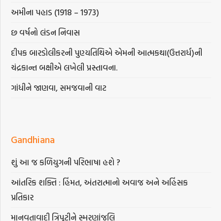
અમીના પહાડ (1918 – 1973)
છ વર્ષનો લંડન નિવાસ
દીપક બારડોલીકરની પુણ્યતિથિએ એમની આત્મકથા(ઉત્તરાર્ધ)ની
ચંદ્રકાન્ત બક્ષીએ લખેલી પ્રસ્તાવના.
ગાંધીને જાણવા, સમજવાની વાટ
Gandhiana
શું આ જ કળિયુગની પરિભાષા હશે ?
આંતરિક શક્તિ : હિંમત, અંતરાત્માનો અવાજ અને અહિંસક
પ્રતિકાર
માનવતાવાદી ત્રિપુટીને સ્મરણાંજલિ