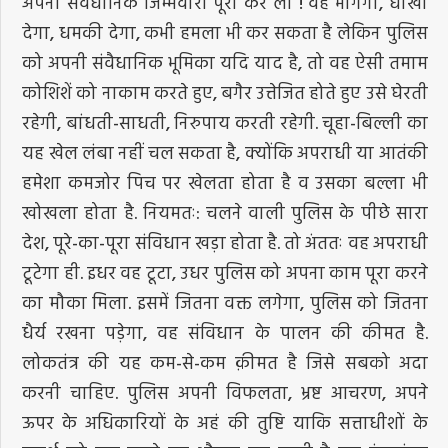
अपनी संवैधानिक जिम्मेवारी पूरी कर लो ! वह भागेगा, धोखा
देगा, धमकी देगा, कभी हमला भी कर सकता है लेकिन पुलिस
को अपनी संवैधानिक भूमिका यदि याद है, तो वह ऐसी तमाम
कोशिशें को नाकाम करते हुए, बगैर उत्तेजित होते हुए उसे घेरती
रहेगी, बांधती-साधती, निरुपाय करती रहेगी. चूहा-बिल्ली का
यह खेल लंबा नहीं चल सकता है, क्योंकि अपराधी या आतंकी
हमेशा कमजोर पिच पर खेलता होता है व उसका बल्ला भी
खोखला होता है. नियमतः: चलने वाली पुलिस के पीछे सारा
देश, पूरे-का-पूरा संविधान खड़ा होता है. तो अंततः वह अपराधी
टूटेगा ही. इधर वह टूटा, उधर पुलिस को अपना काम पूरा करने
का मौका मिला. इसमें जितना वक्त लगेगा, पुलिस को जितना
धैर्य रखना पड़ेगा, वह संविधान के पालन की कीमत है.
लोकतंत्र की यह कम-से-कम क़ीमत है जिसे सबको अदा
करनी चाहिए. पुलिस अपनी विफलता, भ्रष्ट आचरण, अपने
ऊपर के अधिकारियों के अहं की तुष्टि याकि सत्ताधीशों के