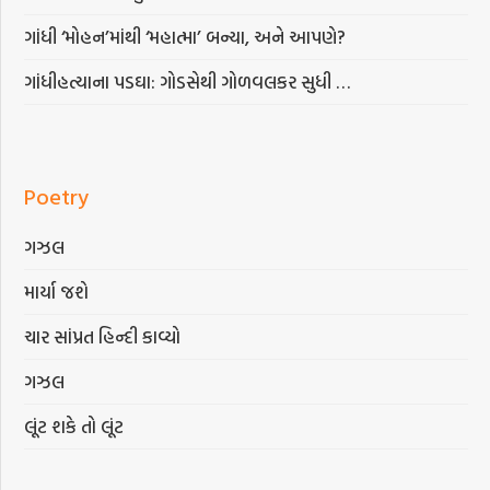
ગાંધી ‘મોહન’માંથી ‘મહાત્મા’ બન્યા, અને આપણે?
ગાંધીહત્યાના પડઘા: ગોડસેથી ગોળવલકર સુધી …
Poetry
ગઝલ
માર્યા જશે
ચાર સાંપ્રત હિન્દી કાવ્યો
ગઝલ
લૂંટ શકે તો લૂંટ