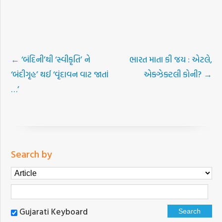
←
‘બંદિની’થી ‘સ્વીકૃતિ’ ને
ભારત માતા કી જય : એટલે,
‘બંદીગૃહ’ થઈ ‘વૃંદાવન વાટ જાતાં
એક્ઝેક્ટલી કોની?
→
…’
Search by
Gujarati Keyboard