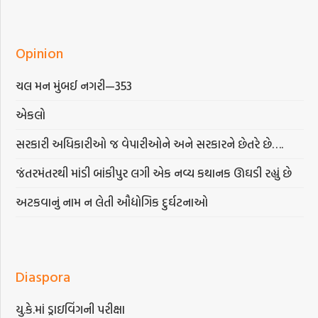
Opinion
ચલ મન મુંબઈ નગરી—353
એકલો
સરકારી અધિકારીઓ જ વેપારીઓને અને સરકારને છેતરે છે….
જંતરમંતરથી માંડી બાંકીપુર લગી એક નવ્ય કથાનક ઊઘડી રહ્યું છે
અટકવાનું નામ ન લેતી ઔદ્યોગિક દુર્ઘટનાઓ
Diaspora
યુ.કે.માં ડ્રાઇવિંગની પરીક્ષા