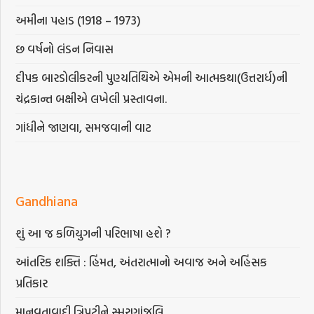
અમીના પહાડ (1918 – 1973)
છ વર્ષનો લંડન નિવાસ
દીપક બારડોલીકરની પુણ્યતિથિએ એમની આત્મકથા(ઉત્તરાર્ધ)ની
ચંદ્રકાન્ત બક્ષીએ લખેલી પ્રસ્તાવના.
ગાંધીને જાણવા, સમજવાની વાટ
Gandhiana
શું આ જ કળિયુગની પરિભાષા હશે ?
આંતરિક શક્તિ : હિંમત, અંતરાત્માનો અવાજ અને અહિંસક
પ્રતિકાર
માનવતાવાદી ત્રિપુટીને સ્મરણાંજલિ