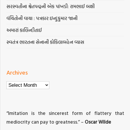
સરસ્વતીના શ્વેતપદ્મની એક પાંખડી: રામભાઈ બક્ષી
વંચિતોની વાચા : પત્રકાર ઇન્દુકુમાર જાની
અમારાં કાલિન્દીતાઈ
સ્વતંત્ર ભારતના સેનાની કોકિલાબહેન વ્યાસ
Archives
Archives
“Imitation is the sincerest form of flattery that
mediocrity can pay to greatness.” –
Oscar Wilde