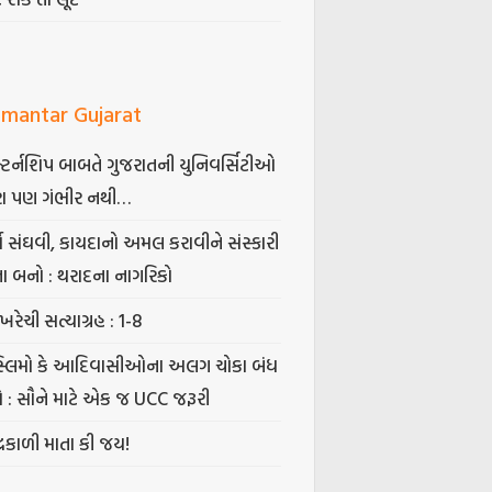
mantar Gujarat
્ટર્નશિપ બાબતે ગુજરાતની યુનિવર્સિટીઓ
ા પણ ગંભીર નથી…
્ષ સંઘવી, કાયદાનો અમલ કરાવીને સંસ્કારી
તા બનો : થરાદના નાગરિકો
ખરેચી સત્યાગ્રહ : 1-8
સ્લિમો કે આદિવાસીઓના અલગ ચોકા બંધ
ો : સૌને માટે એક જ UCC જરૂરી
્રકાળી માતા કી જય!