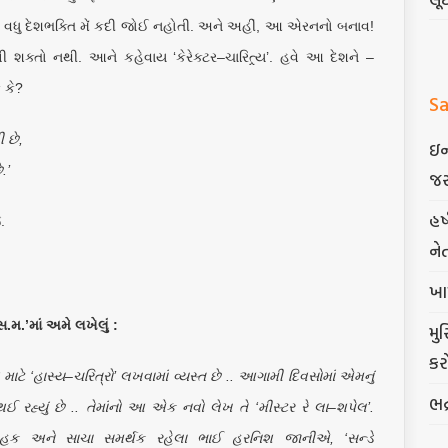
 વધુ દેશભક્તિ મેં કદી જોઈ નહોતી. અને અહીં, આ એરનનો બનાવ!
 શક્તો નથી. આને કહેવાય ‘કેરેક્ટર–ચારિત્ર્ય’. હવે આ દેશને –
 કે?
Sa
 છે,
ઇન
.’
જર
હર
.
ને
ખા
મ.’માં અમે લખેલું :
મુ
કર
ટે ‘હાસ્ય–ચરિત્રો’ લખવામાં વ્યસ્ત છે .. આગામી દિવસોમાં એમનું
ભદ
ઈ રહ્યું છે .. તેમાંનો આ એક નવો લેખ તે ‘મીસ્ટર રે લા–શપેલ’.
ક અને સાચા સમર્થક રહેલા ભાઈ હરનિશ જાનીએ, ‘સન્ડે