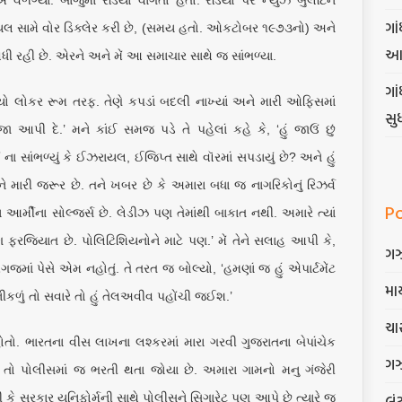
એ વળગ્યા. બાજુમાં રેડિયો વાગતો હતો. રેડિયો પર ન્યુઝ બુલેટિન
ગાં
ઝરાયલ સામે વોર ડિક્લેર કરી છે, (સમય હતો. ઓકટોબર ૧૯૭૩નો) અને
આ
રહી છે. એરને અને મેં આ સમાચાર સાથે જ સાંભળ્યા.
ગા
યો લોકર રૂમ તરફ. તેણે કપડાં બદલી નાખ્યાં અને મારી ઓફિસમાં
સુ
જા આપી દે.’ મને કાંઈ સમજ પડે તે પહેલાં કહે કે, ‘હું જાઉં છું
ેં ના સાંભળ્યું કે ઈઝરાયલ, ઈજિપ્ત સાથે વૉરમાં સપડાયું છે? અને હું
ેને મારી જરૂર છે. તને ખબર છે કે અમારા બધા જ નાગરિકોનું રિઝર્વ
P
આર્મીના સોલ્જર્સ છે. લેડીઝ પણ તેમાંથી બાકાત નથી. અમારે ત્યાં
ંગ ફરજિયાત છે. પોલિટિશિયનોને માટે પણ.’ મેં તેને સલાહ આપી કે,
ગ
મગજમાં પેસે એમ નહોતું. તે તરત જ બોલ્યો, ‘હમણાં જ હું એપાર્ટમેંટ
માર
ીકળું તો સવારે તો હું તેલઅવીવ પહોંચી જઈશ.’
ચાર
ો. ભારતના વીસ લાખના લશ્કરમાં મારા ગરવી ગુજરાતના બેપાંચેક
ગ
 તો પોલીસમાં જ ભરતી થતા જોયા છે. અમારા ગામનો મનુ ગંજેરી
લૂં
કે સરકાર યુનિફોર્મની સાથે પોલીસને સિગારેટ પણ આપે છે ત્યારે જ