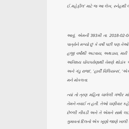
ઈ.મહેફીલ’ માટે જ આ લેખ, સ્નેહથી 
આવું, એમની 393મી તા. 2018-02-04ન
પાત્રોને મળ્યો છું કે વર્ષો પછી પણ તે
હજી વર્ષોથી અટવાય, અથડાય, મારી અડફ
અતિશય ઘોંચપરોણાથી તેમણે થોડાંક પાત્
અને ગંડુ રાજા’, ‘હાર્વી વિલિયમ્સ’, 
મને મોકલતા.
ત્યાં તો ત્રણ મહિના ચાલેલી ગંભીર 
તેમને નવાઈ ન હતી. તેઓ ઘણીવાર કહેતા
છેલ્લી નીવડી અને તે એમને સાથે લઈ
ગુમાવતાં દિલનો એક ખૂણો જાણે ખાલી