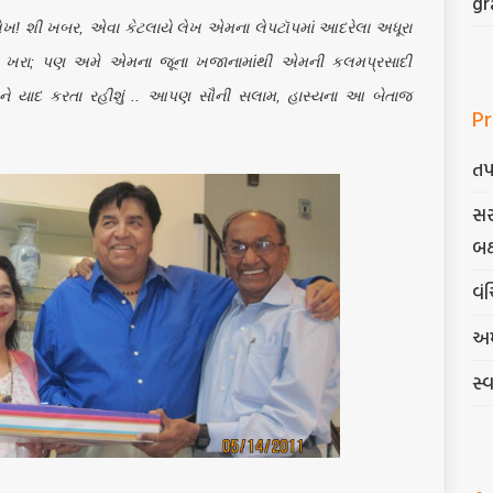
gr
ેખ! શી ખબર, એવા કેટલાયે લેખ એમના લેપટૉપમાં આદરેલા અધૂરા
ારે ખરા; પણ અમે એમના જૂના ખજાનામાંથી એમની કલમપ્રસાદી
ને યાદ કરતા રહીશું .. આપણ સૌની સલામ, હાસ્યના આ બેતાજ
Pr
તપ
સર
બક
વંચ
અમ
સ્