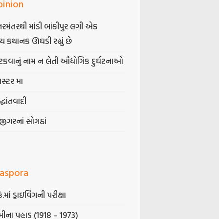
pinion
તરમંતરથી માંડી બાંકીપુર લગી એક
્ય કથાનક ઊઘડી રહ્યું છે
કવાનું નામ ન લેતી ઔદ્યોગિક દુર્ઘટનાઓ
ગસ્ટર મા
્ધાંતવાદી
જીગરનાં સોગઠાં
iaspora
કે.માં ડ્રાઇવિંગની પરીક્ષા
ીના પહાડ (1918 – 1973)