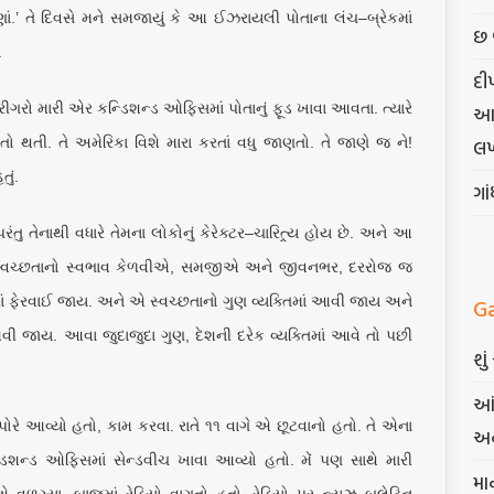
ણાં.’ તે દિવસે મને સમજાયું કે આ ઈઝરાયલી પોતાના લંચ–બ્રેકમાં
છ 
.
દી
ગરો મારી એર કન્ડિશન્ડ ઓફિસમાં પોતાનું ફૂડ ખાવા આવતા. ત્યારે
આત્
. તે અમેરિકા વિશે મારા કરતાં વધુ જાણતો. તે જાણે જ ને!
લખ
ું.
ગા
ંતુ તેનાથી વધારે તેમના લોકોનું કેરેક્ટર–ચારિત્ર્ય હોય છે. અને આ
 જો સ્વચ્છતાનો સ્વભાવ કેળવીએ, સમજીએ અને જીવનભર, દરરોજ જ
G
્ય’માં ફેરવાઈ જાય. અને એ સ્વચ્છતાનો ગુણ વ્યક્તિમાં આવી જાય અને
આવી જાય. આવા જુદાજુદા ગુણ, દેશની દરેક વ્યક્તિમાં આવે તો પછી
શુ
આં
પોરે આવ્યો હતો, કામ કરવા. રાતે ૧૧ વાગે એ છૂટવાનો હતો. તે એના
અન
િશન્ડ ઓફિસમાં સેન્ડવીચ ખાવા આવ્યો હતો. મેં પણ સાથે મારી
મા