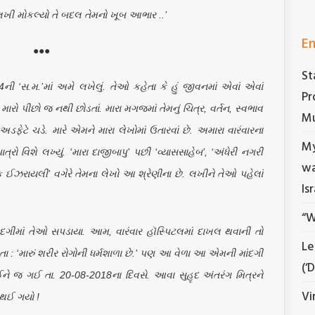
લખી મોકલ્યો તે બદલ તેમનો ખૂબ આભાર ..’
En
●●●
St
ી ‘સ.મ.’માં અમે લખેલું. તેઓ કહેતા કે હું જીવનમાં એવાં એવાં
Pr
ઓ મારો પીછો જ નથી છોડતાં. મારા મગજમાં તેમનું ચિત્ર, વર્તન, સ્વભાવ
Mu
ેટે ચડે. મારે એમને મારા લેખોમાં ઉતારવાં છે. અમારા વારંવારના
My
રો વિશે લખ્યું. ‘મારા દાજીબાપુ’ પછી ‘વ્યાસસાહેબ’, ‘અંધેરી નગરી
wa
‘એક ઈઝરાયલી’ વગેરે તેમના લેખો આ શ્રેણીના છે. લખીને તેઓ પહેલાં
Is
“W
માંદગીમાં તેઓ સપડાયા. આમ, વારંવાર હૉસ્પિટલમાં દાખલ થવાની તો
Le
 : ‘મારું શરીર રોગોની ધર્મશાળા છે.’ પણ આ વેળા આ એમની માંદગી
(‘
ને જ ગઈ તા. 20-08-2018ના દિવસે. આવા સુહૃદ અંતરંગ મિત્રને
Vi
 થઈ ગયો !