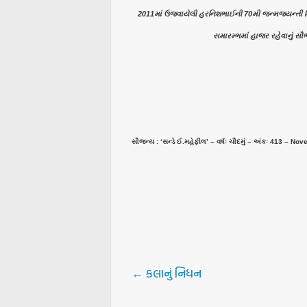
2011માં ઉજવાયેલી હરનિશભાઈની 70મી જન્મજયન્તી નિમિત્
સમારમ્ભમાં હાજર રહેવાનું સૌભા
સૌજન્ય : ‘સન્ડે ઈ.મહેફીલ’ – વર્ષઃ ચૌદમું – અંકઃ 413 – N
←
કલાનું નિધન