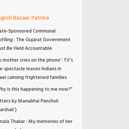
glish Bazaar Patrika
ate-Sponsored Communal
ofiling : The Gujarat Government
st Be Held Accountable
 mother cries on the phone’: TV’s
r spectacle leaves Indians in
rael calming frightened families
hy is this happening to me now?”
tters by Manubhai Pancholi
Darshak’)
mala Thakar : My memories of her