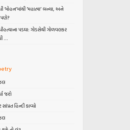
ધી ‘મોહન’માંથી ‘મહાત્મા’ બન્યા, અને
પણે?
ંધીહત્યાના પડઘા: ગોડસેથી ગોળવલકર
ધી …
oetry
ઝલ
્યા જશે
 સાંપ્રત હિન્દી કાવ્યો
ઝલ
ટ શકે તો લૂંટ