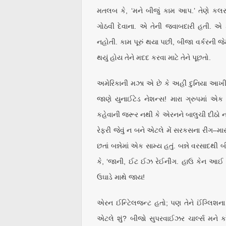
મતલબ કે, ‘મને બીજું કામ આપ.’ તેણે કલર–
ગોઠવી દેવાના. એ તેની જવાબદારી હતી. 
નહોતી. કામ પૂરું થયા પછી, બીજા વર્કરની જેમ 
થયું હોય તેને મદદ કરવા માટે તેને પૂછતો.
અમેરિકાની મઝા એ છે કે અહીં દુનિયા આખીની
જાણે યુનાઈટેડ નેશન્સ! મારા ગ્રુપમાં
કહેવાની જરૂર નથી કે એરનને બાલુચી દીઠો ન
રેફરી જેવું ન બને એટલે મેં સરકસના રીંગ–માસ્
છતાં બન્નેમાં એક સામ્ય હતું. બન્ને વરસાદ
કે, ‘જાની, ઈટ ઈઝ રેઈનીંગ. હાઉ કેન આઈ
ઉઘાડે માથે જાય!
એરન ઈન્ટેિલજન્ટ હતો; પણ તેને ઈંગ્લિશના 
એટલે શું? બીજો સુપરવાઈઝર ચાર્લ્સ મને કા