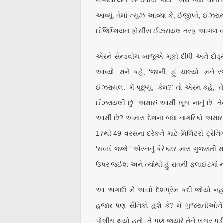
વેજિટેરિયન સેન્ડવીચ કાઢી. અમે બન્ને વાતો
આવ્યું. તેમાં ન્યુઝ આવ્યા કે, ઈજીપ્તે, ઈ
ઈજિપ્શિયન ફોર્સીસ ઈઝરાયલ તરફ આગળ વધી 
એરને સેન્ડવીચ બાજુએ મૂકી દીધી અને દોડ્
આવ્યો. મને કહે, ‘જાની, હું ચાલ્યો. મને ર
ઈઝરાયલ.’ મેં પૂછ્યું, ‘કેમ?’ તો એરન કહે, ‘ત
ઈઝરાયલી છું. અમારું આર્મી ખૂબ નાનું છે. ત
આર્મી છે? અમારા દેશના બધા નાગરિકો અમારા 
17થી 49 વરસના દરેકને માટે મિલિટરી ટ્રેનિ
‘સવારે જજે.’ એરનનું કેરેક્ટર મારા ગુજરાતી 
ઉપર જઈશ અને ત્યાંથી હું રાતની ફ્લાઈટમાં ન
આ અગાઉ મેં આવો દેશપ્રેમ કદી જોયો નહોત
હજાર પણ સૈનિકો હશે કે? મેં ગુજરાતીઓને
પોલીસ થયો હતો. તે પણ જ્યારે તેને ખબર પડી 