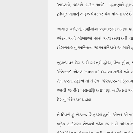
‘રાઈટાવે, એટલે ‘રાઈટ અવે’ – ‘હમણાંને હમ
હીબ્રુ ભાષાનું ન્યુઝ પેપર જ કેમ વાંચ્યા કરે છે
અમારા પ્લાંટનાં મશીનોના અવાજથી બચવા કારી
એરન અને બીજાઓ સાથે અલકમલકની વાતો થતી
ઈઝરાયલનું અસ્તિત્વ જ અમેરિકાને આભારી હત
સુપરપાવર દેશ પાસે શસ્ત્રો હોય, પૈસા હોય; પર
‘કેરેક્ટર’ એટલે ‘સ્વભાવ.’ દાખલા તરીકે
તેમ કરતા રહીએ તો તે ટેવ, ‘કેરેક્ટર–ચારિત્ર
આવી જ રીતે ‘પ્રામાણિકતા’ પણ વ્યક્તિમાં 
દેશનું ‘કેરેક્ટર’ ઘડાય.
તે દિવસે હું સેકન્ડ શિફ્ટમાં હતો. એરન એ બ
બ્રેક ટાઈમમાં રોજની જેમ જ મારી એરકન્ડ