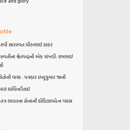
ace and glory
ofile
સ્વી સારસ્વત ધીરુભાઈ ઠાકર
સ્વતીના શ્વેતપદ્મની એક પાંખડી: રામભાઈ
્ષી
િતોની વાચા : પત્રકાર ઇન્દુકુમાર જાની
ારાં કાલિન્દીતાઈ
વતંત્ર ભારતના સેનાની કોકિલાબહેન વ્યાસ