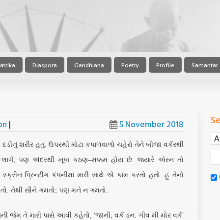
atrika
Diaspora
Gandhiana
Poetry
Profile
Samantar
Se
on
|
5 November 2018
ડીનું શરીર હતું. ઉપરથી મોટા કપાળવાળો ચહેરો તેને બીજા વર્કરથી
 લાગે; પણ અંદરથી ખૂબ કઠણ–મક્કમ હોય છે. જ્યારે એરન તો
 સ્ક્રીન પ્રિન્ટીંગ કંપનીમાં મારી સાથે એ કામ કરતો હતો. હું તેનો
રતો. તેથી સૌને ગમતો; પણ મને ન ગમતો.
ી જેમ તે મારી પાસે આવી કહેતો, ‘જાની, વર્ક ડન. ગીવ મી મોર વર્ક’