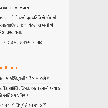
વર્ષનો લંડન નિવાસ
પક બારડોલીકરની પુણ્યતિથિએ એમની
મકથા(ઉત્તરાર્ધ)ની ચંદ્રકાન્ત બક્ષીએ
ેલી પ્રસ્તાવના.
ંધીને જાણવા, સમજવાની વાટ
andhiana
ં આ જ કળિયુગની પરિભાષા હશે ?
તરિક શક્તિ : હિંમત, અંતરાત્માનો અવાજ
ે અહિંસક પ્રતિકાર
નવતાવાદી ત્રિપુટીને સ્મરણાંજલિ