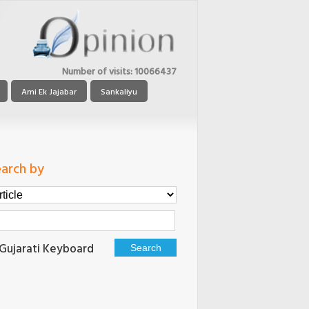
Number of visits:
10066437
Ami Ek Jajabar
Sankaliyu
arch by
Gujarati Keyboard