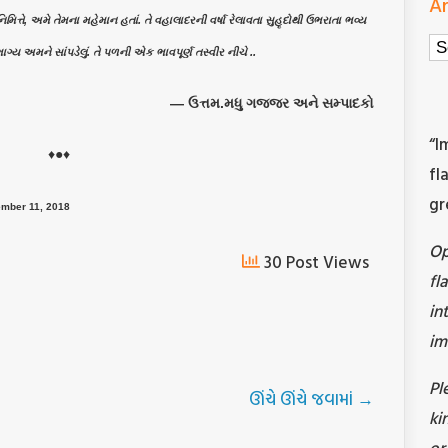
Ar
તે, અમે તેમના મહેમાન હતાં. તે વહાલાદરની વર્ષા રેલાવતા સુહૃદોથી ઉભરાતા ભવ્ય
Ar
ગ્ય અમને સાંપડેલું. તે પળની એક ભાવપૂર્ણ તસ્વીર નીચે ..
— ઉત્તમ.મધુ ગજ્જર અને સમ્પાદકો
“I
♦●♦
fl
gr
ovember 11, 2018
O
30 Post Views
fl
in
im
Pl
ઊંચે ઊંચે જવામાં
→
ki
or