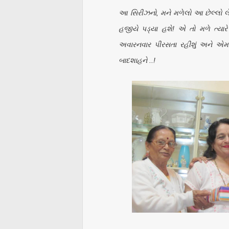
આ સિરીઝનો, મને મળેલો આ છેલ્લો લ
હજીયે પડ્યા હશે! એ તો મળે ત્ય
અવારનવાર પીરસતા રહીશું અને એમ
બાદશાહને ..!