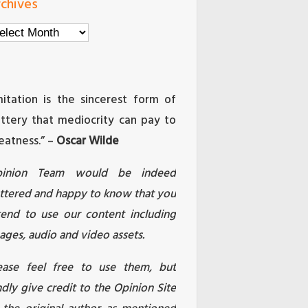
chives
chives
mitation is the sincerest form of
attery that mediocrity can pay to
eatness.” –
Oscar Wilde
pinion Team would be indeed
attered and happy to know that you
tend to use our content including
ages, audio and video assets.
ease feel free to use them, but
ndly give credit to the Opinion Site
 the original author as mentioned