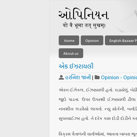
Home
Opinion
English Bazaar P
About us
એક ઈઝરાયલી
હરનિશ જાની
|
Opinion - Opini
એરન ઈઝેકલ, ઈઝરાયલી હતો. ઘડાયેલું, બેઠી દ
જુદો પાડતા. ઉપર ઉપરથી ઈઝરાયલી ઢીલા
નખશીખ લડવૈયો લાગતો. ન્યુ યોર્કની, બર્નાર્ડ
સુપરવાઈઝર હતો. તે દરેક કામ દોડી દોડીને ક
વિક્રમ વૈતાળની વાર્તાઓમાં, આવતા બાબરા ભૂતન