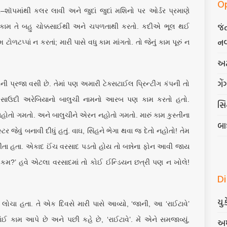
O
શૉપમાંથી કલર લાવી અને જુદાં જુદાં મશિનો પર ઓર્ડર પ્રમાણે
જં
એ કામ તે બહુ ચોક્કસાઈથી અને ચપળતાથી કરતો. કદીએ ભૂલ થઈ
નવ
ટોળટપ્પાં ન કરતાં; મારી પાસે વધુ કામ માંગતો. તો જેનું કામ પૂરું ન
અટ
ગેં
 પ્રજા વસી છે. તેમાં પણ અમારી ટેક્સટાઈલ પ્રિન્ટીંગ કંપની તો
 એક સાઉદી અરેબિયાનો બાલુચી નામનો આરબ પણ કામ કરતો હતો.
સિદ
હોતો ગમતો. અને બાલુચીને એરન નહોતો ગમતો. મારું કામ કુસ્તીના
બા
ટર જેવું બનાવી દીધું હતું. વાઘ, સિંહને ભેગા થવા જ દેતો નહોતો! તેમ
થી બીતા હતા. એકાદ ઈંચ વરસાદ પડતો હોય તો બન્નેના ફોન આવી જાય
 કમ?’ હવે એટલા વરસાદમાં તો કોઈ ઈન્ડિયન છત્રી પણ ન ખોલે!
D
યુ.
લોચા હતા. તે એક દિવસે મારી પાસે આવ્યો, ‘જાની, આ ‘રાઈટાવે’
ંઈ કામ આપે છે અને પછી કહે છે, ‘રાઈટાવે’. મેં એને સમજાવ્યું,
અમ