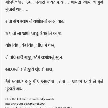
ગોવર્ધનધારી કેમ બિચારો થાય? હાય … શ્રાવણ આવે ને મુને
મૂંઝારો થાય …..
રાધા સંગ શ્યામ ને યશોદાનો લાલ, વાહ!
જગ તો ના જાણે ઝાઝુ, દેવકીને આજ.
વાંક વિણ, વેર વિણ, પીધા મેં વખ,
ને તોયે થાઉં રાજી, જોઈ યશોદાનું સુખ.
આઠમની રાતે જીવે ચૂંથારો થાય,
કેમે ખમાય? બહુ પીડા અમળાય .. હાય … શ્રાવણ આવે ને મુને
મૂંઝારો થાય …..
Click the link below and kindly watch..
https://youtu.be/Ur68NBL09t4