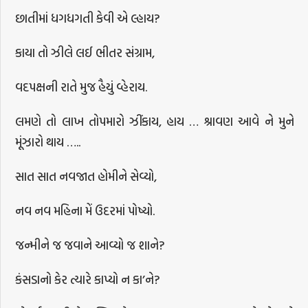
છાતીમાં ધગધગતી કેવી એ લ્હાય?
કાયા તો ઝીલે લઈ ભીતર સંગ્રામ,
વદપક્ષની રાતે મુજ હૈયું વ્હેરાય.
લમણે તો લાખ તોપમારો ઝીંકાય, હાય … શ્રાવણ આવે ને મુને
મૂંઝારો થાય …..
સાત સાત નવજાત હોમીને સેવ્યો,
નવ નવ મહિના મેં ઉદરમાં પોષ્યો.
જન્મીને જ જવાને આવ્યો જ શાને?
કંસડાનો કેર ત્યારે કાપ્યો ન કા’ને?