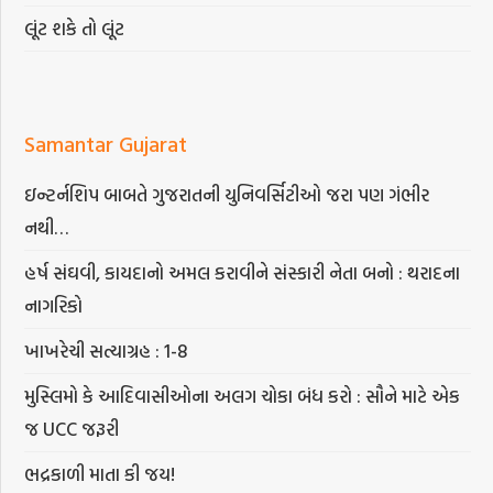
લૂંટ શકે તો લૂંટ
Samantar Gujarat
ઇન્ટર્નશિપ બાબતે ગુજરાતની યુનિવર્સિટીઓ જરા પણ ગંભીર
નથી…
હર્ષ સંઘવી, કાયદાનો અમલ કરાવીને સંસ્કારી નેતા બનો : થરાદના
નાગરિકો
ખાખરેચી સત્યાગ્રહ : 1-8
મુસ્લિમો કે આદિવાસીઓના અલગ ચોકા બંધ કરો : સૌને માટે એક
જ UCC જરૂરી
ભદ્રકાળી માતા કી જય!