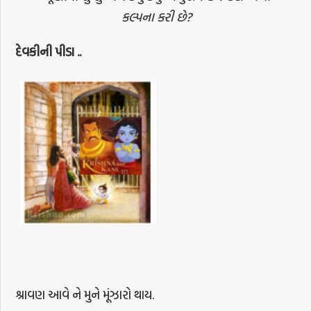
કલ્પના કરી છે?
દેવકીની પીડા ..
શ્રાવણ આવે ને મુને મૂંઝારો થાય.