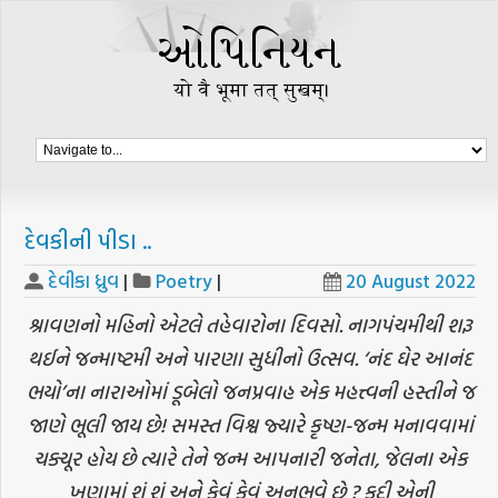
દેવકીની પીડા ..
દેવીકા ધ્રુવ
|
Poetry
|
20 August 2022
શ્રાવણનો મહિનો એટલે તહેવારોના દિવસો. નાગપંચમીથી શરૂ
થઈને જન્માષ્ટમી અને પારણા સુધીનો ઉત્સવ. ‘નંદ ઘેર આનંદ
ભયો’ના નારાઓમાં ડૂબેલો જનપ્રવાહ એક મહત્ત્વની હસ્તીને જ
જાણે ભૂલી જાય છે! સમસ્ત વિશ્વ જ્યારે કૃષ્ણ-જન્મ મનાવવામાં
ચક્ચૂર હોય છે ત્યારે તેને જન્મ આપનારી જનેતા, જેલના એક
ખૂણામાં શું શું અને કેવું કેવું અનુભવે છે ? કદી એની