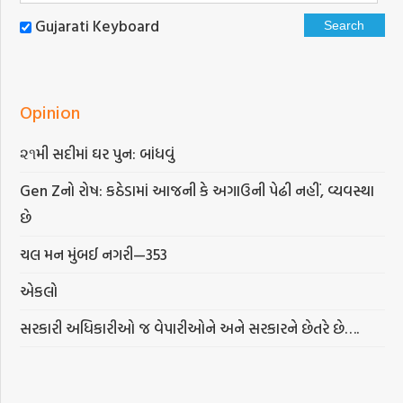
Gujarati Keyboard
Opinion
૨૧મી સદીમાં ઘર પુન: બાંધવું
Gen Zનો રોષ: કઠેડામાં આજની કે અગાઉની પેઢી નહીં, વ્યવસ્થા
છે
ચલ મન મુંબઈ નગરી—353
એકલો
સરકારી અધિકારીઓ જ વેપારીઓને અને સરકારને છેતરે છે….