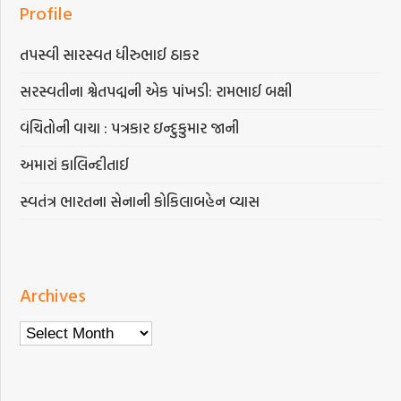
Profile
તપસ્વી સારસ્વત ધીરુભાઈ ઠાકર
સરસ્વતીના શ્વેતપદ્મની એક પાંખડી: રામભાઈ બક્ષી
વંચિતોની વાચા : પત્રકાર ઇન્દુકુમાર જાની
અમારાં કાલિન્દીતાઈ
સ્વતંત્ર ભારતના સેનાની કોકિલાબહેન વ્યાસ
Archives
Archives