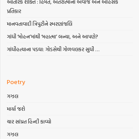
આંતરિક શક્તિ : હિંમત, અંતરાત્માનો અવાજ અને અહિંસક
પ્રતિકાર
માનવતાવાદી ત્રિપુટીને સ્મરણાંજલિ
ગાંધી ‘મોહન’માંથી ‘મહાત્મા’ બન્યા, અને આપણે?
ગાંધીહત્યાના પડઘા: ગોડસેથી ગોળવલકર સુધી …
Poetry
ગઝલ
માર્યા જશે
ચાર સાંપ્રત હિન્દી કાવ્યો
ગઝલ