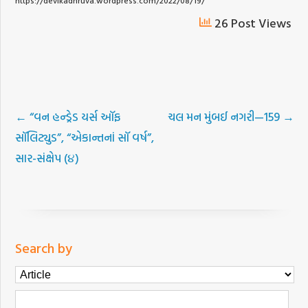
https://devikadhruva.wordpress.com/2022/08/19/
26 Post Views
←
“વન હન્ડ્રેડ યર્સ ઑફ
ચલ મન મુંબઈ નગરી—159
→
સૉલિટ્યુડ”, “એકાન્તનાં સૉ વર્ષ”,
સાર-સંક્ષેપ (૪)
Search by