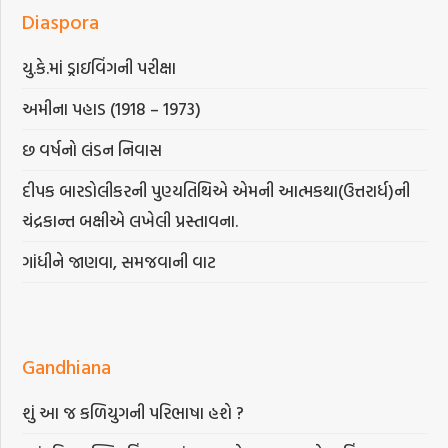
Diaspora
યુ.કે.માં ડ્રાઇવિંગની પરીક્ષા
અમીના પહાડ (1918 – 1973)
છ વર્ષનો લંડન નિવાસ
દીપક બારડોલીકરની પુણ્યતિથિએ એમની આત્મકથા(ઉત્તરાર્ધ)ની
ચંદ્રકાન્ત બક્ષીએ લખેલી પ્રસ્તાવના.
ગાંધીને જાણવા, સમજવાની વાટ
Gandhiana
શું આ જ કળિયુગની પરિભાષા હશે ?