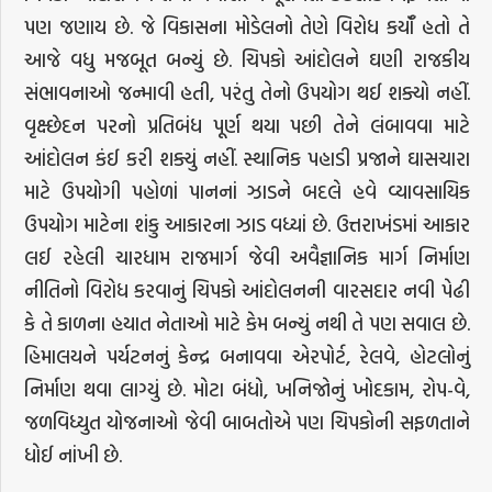
પણ જણાય છે. જે વિકાસના મોડેલનો તેણે વિરોધ કર્યૉ હતો તે
આજે વધુ મજબૂત બન્યું છે. ચિપકો આંદોલને ઘણી રાજકીય
સંભાવનાઓ જન્માવી હતી, પરંતુ તેનો ઉપયોગ થઈ શક્યો નહીં.
વૃક્ષ્છેદન પરનો પ્રતિબંધ પૂર્ણ થયા પછી તેને લંબાવવા માટે
આંદોલન કંઈ કરી શક્યું નહીં. સ્થાનિક પહાડી પ્રજાને ઘાસચારા
માટે ઉપયોગી પહોળાં પાનનાં ઝાડને બદલે હવે વ્યાવસાયિક
ઉપયોગ માટેના શંકુ આકારના ઝાડ વધ્યાં છે. ઉત્તરાખંડમાં આકાર
લઈ રહેલી ચારધામ રાજમાર્ગ જેવી અવૈજ્ઞાનિક માર્ગ નિર્માણ
નીતિનો વિરોધ કરવાનું ચિપકો આંદોલનની વારસદાર નવી પેઢી
કે તે કાળના હયાત નેતાઓ માટે કેમ બન્યું નથી તે પણ સવાલ છે.
હિમાલયને પર્યટનનું કેન્દ્ર બનાવવા એરપોર્ટ, રેલવે, હોટલોનું
નિર્માણ થવા લાગ્યું છે. મોટા બંધો, ખનિજોનું ખોદકામ, રોપ-વે,
જળવિધ્યુત યોજનાઓ જેવી બાબતોએ પણ ચિપકોની સફળતાને
ધોઈ નાંખી છે.