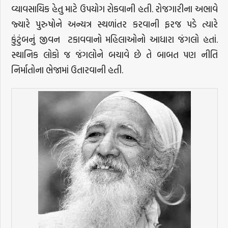
વ્યાવસાયિક હેતુ માટે ઉપયોગ રોકવાની હતી. રોજગારીના અભાવે
જ્યારે પુરુષોને અન્યત્ર સ્થળાંતર કરવાની ફરજ પડે ત્યારે
કુંટુંબનું જીવન ટકાવવાનો મહિલાઓનો આધારા જંગલો હતાં.
સ્થાનિક લોકો જ જંગલોને બચાવે છે તે બાબત પણ નીતિ
નિર્માતોના ભેજામાં ઉતારવાની હતી.