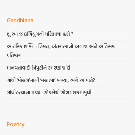
Gandhiana
શું આ જ કળિયુગની પરિભાષા હશે ?
આંતરિક શક્તિ : હિંમત, અંતરાત્માનો અવાજ અને અહિંસક
પ્રતિકાર
માનવતાવાદી ત્રિપુટીને સ્મરણાંજલિ
ગાંધી ‘મોહન’માંથી ‘મહાત્મા’ બન્યા, અને આપણે?
ગાંધીહત્યાના પડઘા: ગોડસેથી ગોળવલકર સુધી …
Poetry