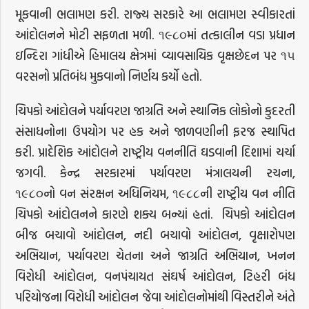
મૂકવાની ભલામણ કરી. રાજ્ય સરકારે આ ભલામણ સ્વીકારતાં
આંદોલનને મોટી સફળતા મળી. ૧૯૮૦માં તત્કાલીન વડા પ્રધાન
ઇન્દિરા ગાંધીએ હિમાલય ક્ષેત્રમાં વ્યાવસાયિક વૃક્ષછેદન પર ૧૫
વરસનો પ્રતિબંધ મુકવાનો નિર્ણય કર્યો હતો.
ચિપકો આંદોલને પર્યાવરણ જાગ્રતિ અને સ્થાનિક લોકોનો કુદરતી
સંસાધનોના ઉપયોગ પર હક અને જાળવણીની ફરજ સ્થાપિત
કરી. પ્રાદેશિક આંદોલને રાષ્ટ્રીય વનનીતિ ઘડવાની દિશામાં ચર્ચા
જગવી. કેન્દ્ર સરકારમાં પર્યાવરણ મંત્રાલયની રચના,
૧૯૮૦નો વન સંરક્ષન અધિનિયમ, ૧૯૮૮ની રાષ્ટ્રીય વન નીતિ
ચિપકો આંદોલનને કારણે શક્ય બન્યાં હતાં. ચિપકો આંદોલન
બીજ બચાવો આંદોલન, નદી બચાવો આંદોલન, વૃક્ષારોપણ
અભિયાન, પર્યાવરણ ચેતના અને જાગ્રતિ અભિયાન, ખનન
વિરોધી આંદોલન, વનપંચાયત સંઘર્ષ આંદોલન, ટિહરી બંધ
પરિયોજના વિરોધી આંદોલન જેવા આંદોલનોમાંથી વિસ્તરીને અંતે