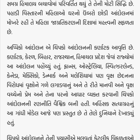
સમગ્ર હિમાલય બચાવોમાં પરિવર્તિત થયું તે તેની મોટી સિદ્ધિ છે.
પહાડી વિસ્તારની મહિલાઓ ઘરનો ઉંબરો છોડી આંદોલનમાં
મોખરે રહી તે મહિલા જાગ્રતિકરણની દિશામાં મહત્ત્વની સફળતા
છે.
અપ્પિકો આંદોલન એ ચિપકો આંદોલનની કર્ણાટક આવૃત્તિ છે.
કર્ણાટક, કેરળ, બિહાર, રાજસ્થાન, હિમાચલ પ્રદેશ જેવાં રાજ્યોમાં
આ આંદોલન પહોંચ્યું હતું. ફ્રાન્સ, ઓસ્ટ્રેલિયા, સ્વિત્ઝરલેન્ડ,
કેનેડા, મેક્સિકો, ડેન્માર્ક અને મલેશિયામાં પણ વૃક્ષ છેદનના
વિરોધમાં વૃક્ષોને ગળે લગાડવાનું અને તે રીતે માનવી અને વૃક્ષ
વચ્ચેનો પ્રેમ અને તેના પરનો આધાર વ્યક્ત કરવાની ચિપકો
આંદોલનની રણનીતિ વૈશ્વિક બની હતી. અહિંસક સત્યાગ્રહનું
આ ગાંધી મોડેલ આજે પણ પ્રસ્તુત છે તે તેણે દુનિયાને દેખાડ્યું
હતું.
ચિપકો આંદોલનને તેની પચાસીએ મૂલવતાં કેટલીક વિફળતાઓ