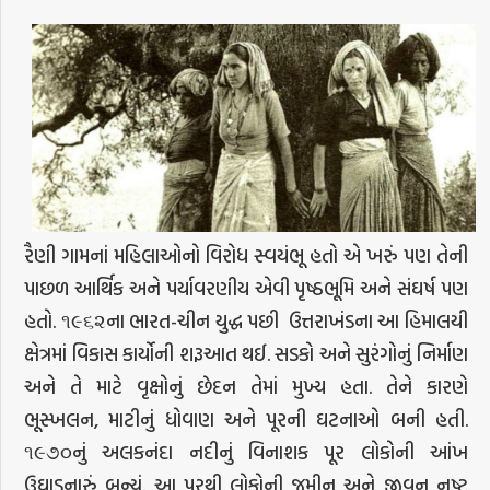
રૈણી ગામનાં મહિલાઓનો વિરોધ સ્વયંભૂ હતો એ ખરું પણ તેની
પાછળ આર્થિક અને પર્યાવરણીય એવી પૃષ્ઠભૂમિ અને સંઘર્ષ પણ
હતો. ૧૯૬૨ના ભારત-ચીન યુદ્ધ પછી ઉત્તરાખંડના આ હિમાલયી
ક્ષેત્રમાં વિકાસ કાર્યોની શરૂઆત થઈ. સડકો અને સુરંગોનું નિર્માણ
અને તે માટે વૃક્ષોનું છેદન તેમાં મુખ્ય હતા. તેને કારણે
ભૂસ્ખલન, માટીનું ધોવાણ અને પૂરની ઘટનાઓ બની હતી.
૧૯૭૦નું અલકનંદા નદીનું વિનાશક પૂર લોકોની આંખ
ઉઘાડનારું બન્યું. આ પૂરથી લોકોની જમીન અને જીવન નષ્ટ