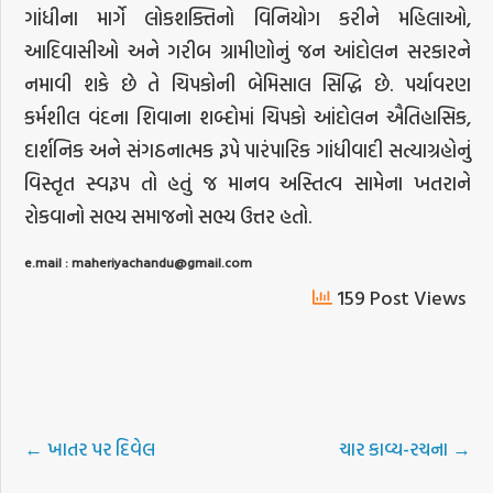
ગાંધીના માર્ગે લોકશક્તિનો વિનિયોગ કરીને મહિલાઓ,
આદિવાસીઓ અને ગરીબ ગ્રામીણોનું જન આંદોલન સરકારને
નમાવી શકે છે તે ચિપકોની બેમિસાલ સિદ્ધિ છે. પર્યાવરણ
કર્મશીલ વંદના શિવાના શબ્દોમાં ચિપકો આંદોલન ઐતિહાસિક,
દાર્શનિક અને સંગઠનાત્મક રૂપે પારંપારિક ગાંધીવાદી સત્યાગ્રહોનું
વિસ્તૃત સ્વરૂપ તો હતું જ માનવ અસ્તિત્વ સામેના ખતરાને
રોકવાનો સભ્ય સમાજનો સભ્ય ઉત્તર હતો.
e.mail : maheriyachandu@gmail.com
159 Post Views
←
ખાતર પર દિવેલ
ચાર કાવ્ય-રચના
→