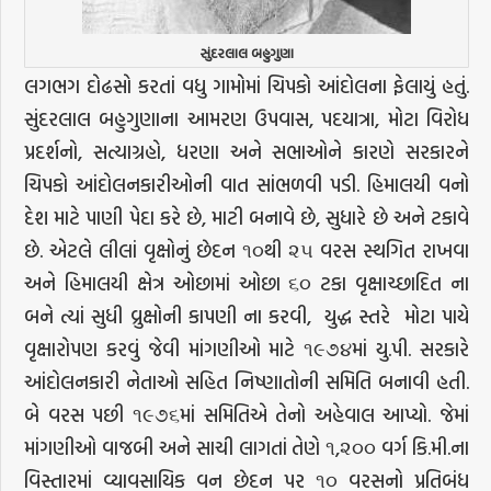
સુંદરલાલ બહુગુણા
લગભગ દોઢસો કરતાં વધુ ગામોમાં ચિપકો આંદોલના ફેલાયું હતું.
સુંદરલાલ બહુગુણાના આમરણ ઉપવાસ, પદયાત્રા, મોટા વિરોધ
પ્રદર્શનો, સત્યાગ્રહો, ધરણા અને સભાઓને કારણે સરકારને
ચિપકો આંદોલનકારીઓની વાત સાંભળવી પડી. હિમાલયી વનો
દેશ માટે પાણી પેદા કરે છે, માટી બનાવે છે, સુધારે છે અને ટકાવે
છે. એટલે લીલાં વૃક્ષોનું છેદન ૧૦થી ૨૫ વરસ સ્થગિત રાખવા
અને હિમાલયી ક્ષેત્ર ઓછામાં ઓછા ૬૦ ટકા વૃક્ષાચ્છાદિત ના
બને ત્યાં સુધી વ્રુક્ષોની કાપણી ના કરવી, યુદ્ધ સ્તરે મોટા પાયે
વૃક્ષારોપણ કરવું જેવી માંગણીઓ માટે ૧૯૭૪માં યુ.પી. સરકારે
આંદોલનકારી નેતાઓ સહિત નિષ્ણાતોની સમિતિ બનાવી હતી.
બે વરસ પછી ૧૯૭૬માં સમિતિએ તેનો અહેવાલ આપ્યો. જેમાં
માંગણીઓ વાજબી અને સાચી લાગતાં તેણે ૧,૨૦૦ વર્ગ કિ.મી.ના
વિસ્તારમાં વ્યાવસાયિક વન છેદન પર ૧૦ વરસનો પ્રતિબંધ