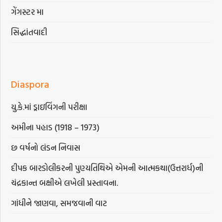
ગેંગસ્ટર મા
સિદ્ધાંતવાદી
Diaspora
યુ.કે.માં ડ્રાઇવિંગની પરીક્ષા
અમીના પહાડ (1918 – 1973)
છ વર્ષનો લંડન નિવાસ
દીપક બારડોલીકરની પુણ્યતિથિએ એમની આત્મકથા(ઉત્તરાર્ધ)ની
ચંદ્રકાન્ત બક્ષીએ લખેલી પ્રસ્તાવના.
ગાંધીને જાણવા, સમજવાની વાટ