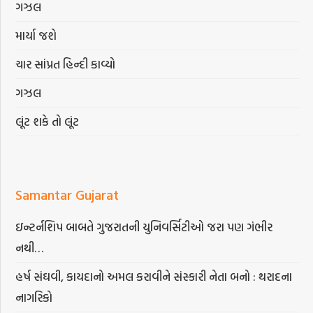
ગઝલ
માર્યા જશે
ચાર સાંપ્રત હિન્દી કાવ્યો
ગઝલ
લૂંટ શકે તો લૂંટ
Samantar Gujarat
ઇન્ટર્નશિપ બાબતે ગુજરાતની યુનિવર્સિટીઓ જરા પણ ગંભીર
નથી…
હર્ષ સંઘવી, કાયદાનો અમલ કરાવીને સંસ્કારી નેતા બનો : થરાદના
નાગરિકો