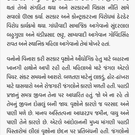
થતાં તેઓ સંગઠિત થયા અને સરકારની વિકાસ નીતિ સામે
સવાલો ઊભા કર્યા. સરકાર અને કોન્ટ્રાકટરના વિરોધમાં ઠેરઠેર
વિરોધ કાર્યક્રમો થયા. ગાંધીવાદી સામાજિક આગેવાનો સુંદરલાલ
બહુગુણા અને ચંડીપ્રસાદ ભટ્ટ, સામ્યવાદી આગેવાન ગોવિંદસિંહ
રાવત અને સ્થાનિક મહિલા આગેવાનો તેમાં મોખરે હતાં.
વનોનો વિનાશ કરી સરકાર વૃક્ષોને ઔદ્યોગિક હેતુ માટે બહારના
ખાનગી હાથોને આપી રહી હતી. મહિલાઓ માટે જંગલ એટલે
પિયર. સંકટ સમયનો આશરો. બળતણ માટેનું લાકડું, ઢોર-ઢાંખરા
માટે ઘાસચારો અને રોજગારી જંગલોને કારણે મળતી હતી. પહાડી
પ્રજાનું સમગ્ર જીવન તેના પર આધારિત હતું. જો એ ના રહે તો
તેમનું જીવન દોહ્યલું બની જાય. વૃક્ષોને કારણે જ વરસાદ અને
પાણી મળે છે. માનવ અસ્તિત્વના આધારરૂપ જમીન, વાયુ અને
પાણી તેને કારણે છે. એટલે આંદોલનની મુખ્ય માંગણી પહાડી
વિસ્તારોમાં લીલાં વૃક્ષોના છેદન પર પ્રતિબંધની હતી. જંગલોનો