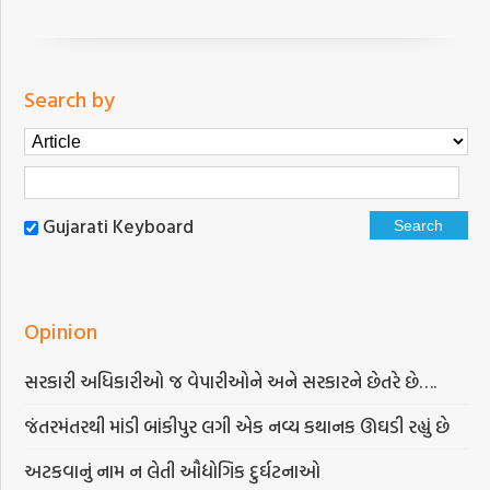
Search by
Gujarati Keyboard
Opinion
સરકારી અધિકારીઓ જ વેપારીઓને અને સરકારને છેતરે છે….
જંતરમંતરથી માંડી બાંકીપુર લગી એક નવ્ય કથાનક ઊઘડી રહ્યું છે
અટકવાનું નામ ન લેતી ઔદ્યોગિક દુર્ઘટનાઓ