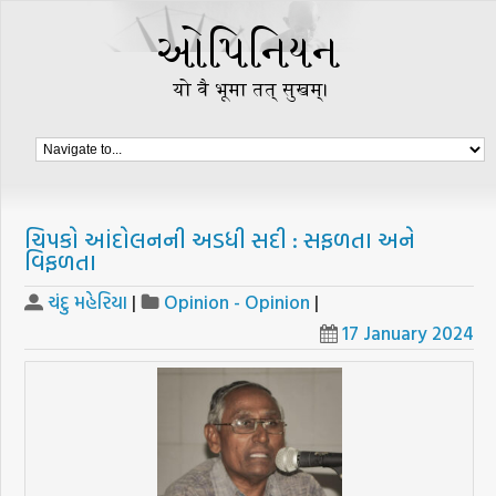
ચિપકો આંદોલનની અડધી સદી : સફળતા અને
વિફળતા
ચંદુ મહેરિયા
|
Opinion - Opinion
|
17 January 2024