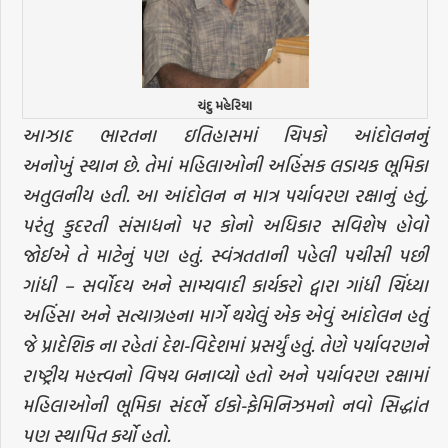
ચંદુ મહેરિયા
આઝાદ ભારતના ઇતિહાસમાં ચિપકો આંદોલનનું
અનોખું સ્થાન છે. તેમાં મહિલાઓની અહિંસક લડાયક ભૂમિકા
અતુલનીય હતી. આ આંદોલન ન માત્ર પર્યાવરણ રક્ષાનું હતું,
પરંતુ કુદરતી સંસાધનો પર કોનો અધિકાર સવિશેષ હોવો
જોઈએ તે માટેનું પણ હતું. સ્વંત્રતતાની પહેલી પચીસી પછી
ગાંધી – સર્વોદય અને સામ્યવાદી કાર્યકરો દ્વારા ગાંધી ચિંધ્યા
અહિંસા અને સત્યાગ્રહના માર્ગે થયેલું એક એવું આંદોલન હતું
જે પ્રાદેશિક ના રહેતાં દેશ-વિદેશમાં પ્રસર્યું હતું. તેણે પર્યાવરણને
રાષ્ટ્રીય મહત્ત્વનો વિષય બનાવ્યો હતો અને પર્યાવરણ રક્ષામાં
મહિલાઓની ભૂમિકા સંદર્ભે ઈકો-ફેમિનિઝમનો નવો સિદ્ધાંત
પણ સ્થાપિત કર્યો હતો.