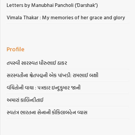
Letters by Manubhai Pancholi (‘Darshak’)
Vimala Thakar : My memories of her grace and glory
Profile
તપસ્વી સારસ્વત ધીરુભાઈ ઠાકર
સરસ્વતીના શ્વેતપદ્મની એક પાંખડી: રામભાઈ બક્ષી
વંચિતોની વાચા : પત્રકાર ઇન્દુકુમાર જાની
અમારાં કાલિન્દીતાઈ
સ્વતંત્ર ભારતના સેનાની કોકિલાબહેન વ્યાસ