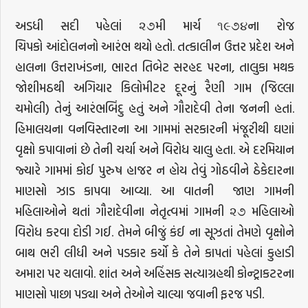
અડધી સદી પહેલાં ૨૭મી માર્ચ ૧૯૭૪ના રોજ
ચિપકો આંદોલનનો આરંભ થયો હતો. તત્કાલીન ઉત્તર પ્રદેશ અને
હાલના ઉત્તરાખંડના, ભારત તિબેટ સરહદ પરના, તાલુકા મથક
જોશીમઠથી અગિયાર કિલોમીટર દૂરનું રૈણી ગામ (જિલ્લા
ચમોલી) તેનું આરંભબિંદુ હતું અને ગૌરાદેવી તેના જનની હતાં.
હિમાલયના વનવિસ્તારના આ ગામમાં સરકારની મંજૂરીથી ઘણાં
વૃક્ષો કપાવાનાં છે તેની ચર્ચા અને વિરોધ ચાલુ હતા. એ દરમિયાન
જ્યારે ગામમાં કોઈ પુરુષ હાજર ન હોય તેવું ગોઠવીને ઠેકેદારના
માણસો ઝાડ કાપવા આવ્યા. આ વાતની જાણ ગામની
મહિલાઓને થતાં ગૌરાદેવીના નેતૃત્વમાં ગામની ૨૭ મહિલાઓ
વિરોધ કરવા દોડી ગઈ. તેમને બીજું કંઈ ના સૂઝતાં તેમણે વૃક્ષોને
બાથ ભરી લીધી અને પડકાર કર્યો કે તેને કાપતાં પહેલાં કુહાડી
અમારા પર ચલાવો. શાંત અને અહિંસક સત્યાગ્રહથી કોન્ટ્રાકટરના
માણસો પાછા પડ્યા અને તેઓને ચાલ્યા જવાની ફરજ પડી.