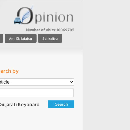
Number of visits:
10069795
Ami Ek Jajabar
Sankaliyu
arch by
Gujarati Keyboard