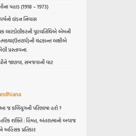
ીના પહાડ (1918 – 1973)
વર્ષનો લંડન નિવાસ
પક બારડોલીકરની પુણ્યતિથિએ એમની
મકથા(ઉત્તરાર્ધ)ની ચંદ્રકાન્ત બક્ષીએ
ેલી પ્રસ્તાવના.
ંધીને જાણવા, સમજવાની વાટ
andhiana
ં આ જ કળિયુગની પરિભાષા હશે ?
તરિક શક્તિ : હિંમત, અંતરાત્માનો અવાજ
ે અહિંસક પ્રતિકાર