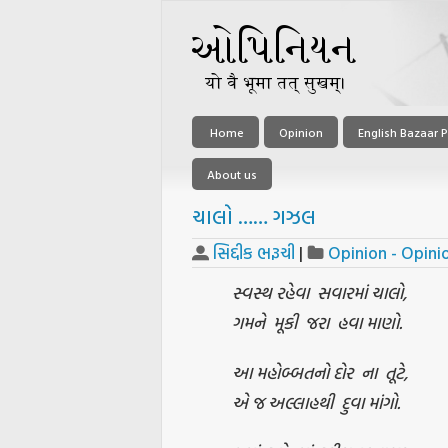
Home
Opinion
English Bazaar P
About us
ચાલો …… ગઝલ
સિદ્દીક ભરૂચી
|
Opinion - Opini
સ્વસ્થ રહેવા સવારમાં ચાલો,
ગમને મૂકી જરા હવા માણો.
આ મહોબ્બતનો દોર ના તૂટે,
એ જ અલ્લાહથી દુવા માંગો.