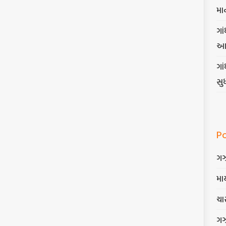
મા
ગાં
આ
ગા
સુ
P
ગ
માર
ચાર
ગ