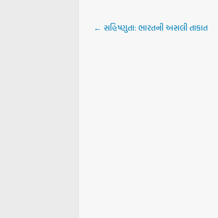
←
સહિષ્ણુતા: ભારતની અસલી તાકાત