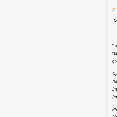
Ar
Ar
“I
fl
gr
O
fl
in
im
Pl
ki