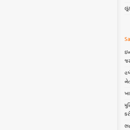
લૂં
Sa
ઇન
જર
હર
ને
ખા
મુ
કર
ભદ