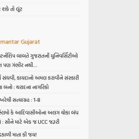
ટ શકે તો લૂંટ
mantar Gujarat
્ટર્નશિપ બાબતે ગુજરાતની યુનિવર્સિટીઓ
ા પણ ગંભીર નથી…
્ષ સંઘવી, કાયદાનો અમલ કરાવીને સંસ્કારી
તા બનો : થરાદના નાગરિકો
ખરેચી સત્યાગ્રહ : 1-8
સ્લિમો કે આદિવાસીઓના અલગ ચોકા બંધ
ો : સૌને માટે એક જ UCC જરૂરી
્રકાળી માતા કી જય!