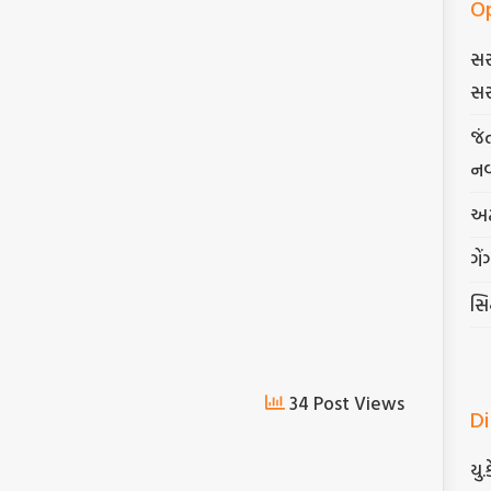
O
સર
સર
જં
નવ
અટ
ગેં
સિદ
34 Post Views
D
યુ.