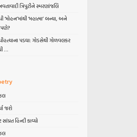
નવતાવાદી ત્રિપુટીને સ્મરણાંજલિ
ધી ‘મોહન’માંથી ‘મહાત્મા’ બન્યા, અને
પણે?
ંધીહત્યાના પડઘા: ગોડસેથી ગોળવલકર
ધી …
oetry
ઝલ
્યા જશે
 સાંપ્રત હિન્દી કાવ્યો
ઝલ