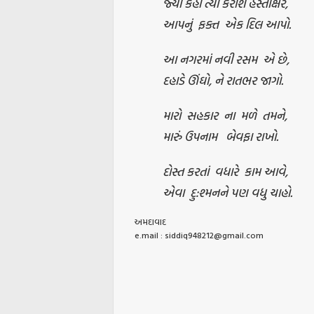
જ્યાં કહો ત્યાં કરીશ હસ્તાક્ષર,
આપનું ફક્ત એક દિલ આપો.
આ નગરમાં નવી રસમ એ છે,
દહાડે ઊંઘો, ને રાતભર જાગો.
મારો સહકાર ના મળે તમને,
મારું ઉપનામ બેવફા રાખો.
દોસ્ત કરતાં વધારે કામ આવે,
એવા દુ:શ્મનને પણ વધુ ચાહો.
અમદાવાદ
e.mail : siddiq948212@gmail.com