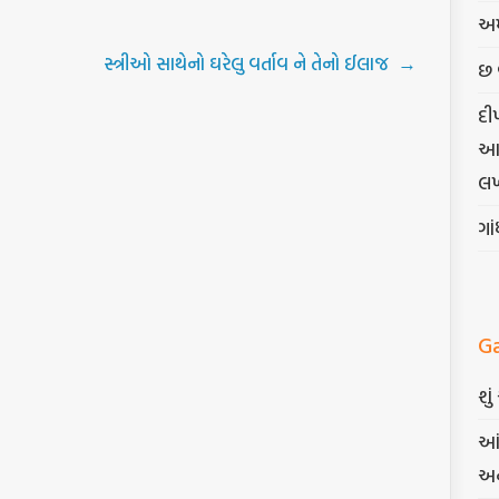
અમ
સ્ત્રીઓ સાથેનો ઘરેલુ વર્તાવ ને તેનો ઈલાજ
→
છ 
દી
આત્
લખ
ગા
G
શુ
આં
અન