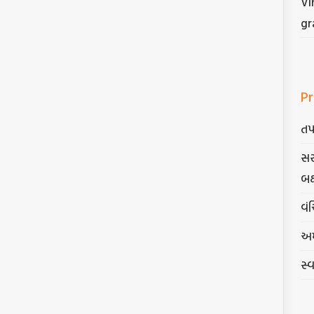
Vi
gr
Pr
તપ
સર
બક
વંચ
અમ
સ્