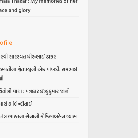
mala Thakar : My memories of her
ace and glory
ofile
સ્વી સારસ્વત ધીરુભાઈ ઠાકર
સ્વતીના શ્વેતપદ્મની એક પાંખડી: રામભાઈ
્ષી
િતોની વાચા : પત્રકાર ઇન્દુકુમાર જાની
ારાં કાલિન્દીતાઈ
વતંત્ર ભારતના સેનાની કોકિલાબહેન વ્યાસ