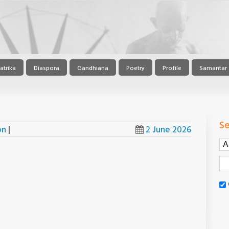
atrika
Diaspora
Gandhiana
Poetry
Profile
Samantar
Se
on
|
2 June 2026