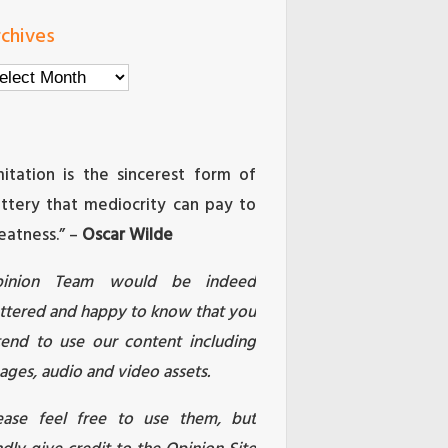
chives
chives
mitation is the sincerest form of
attery that mediocrity can pay to
eatness.” –
Oscar Wilde
pinion Team would be indeed
attered and happy to know that you
tend to use our content including
ages, audio and video assets.
ease feel free to use them, but
ndly give credit to the Opinion Site