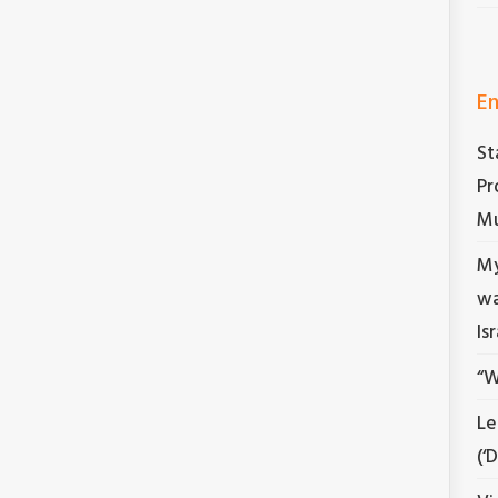
En
St
Pr
Mu
My
wa
Is
“W
Le
(‘