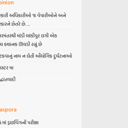
pinion
કારી અધિકારીઓ જ વેપારીઓને અને
કારને છેતરે છે….
તરમંતરથી માંડી બાંકીપુર લગી એક
્ય કથાનક ઊઘડી રહ્યું છે
કવાનું નામ ન લેતી ઔદ્યોગિક દુર્ઘટનાઓ
ગસ્ટર મા
્ધાંતવાદી
iaspora
કે.માં ડ્રાઇવિંગની પરીક્ષા