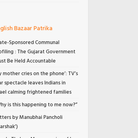
glish Bazaar Patrika
ate-Sponsored Communal
ofiling : The Gujarat Government
st Be Held Accountable
 mother cries on the phone’: TV’s
r spectacle leaves Indians in
rael calming frightened families
hy is this happening to me now?”
tters by Manubhai Pancholi
Darshak’)