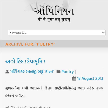
ARCHIVE FOR: 'POETRY'
અો હિંદ ! દેવભૂમિ !
મણિશંકર રતનજી ભટ્ટ 'કાન્ત'
|
Poetry
|
13 August 2013
ગુજરાતીમાં મળી અાવતાં ઉત્તમ રાષ્ટૃીયગીતોમાંનું અા વડેરું કાવ્ય
દરેકને અર્પણ :