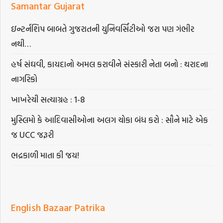
Samantar Gujarat
ઇન્ટર્નશિપ બાબતે ગુજરાતની યુનિવર્સિટીઓ જરા પણ ગંભીર
નથી…
હર્ષ સંઘવી, કાયદાનો અમલ કરાવીને સંસ્કારી નેતા બનો : થરાદના
નાગરિકો
ખાખરેચી સત્યાગ્રહ : 1-8
મુસ્લિમો કે આદિવાસીઓના અલગ ચોકા બંધ કરો : સૌને માટે એક
જ UCC જરૂરી
ભદ્રકાળી માતા કી જય!
English Bazaar Patrika