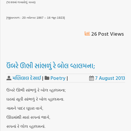
(૧૯૨૨માં લખાયેલું કાવ્ય)
[જીવનકાળ : 20 નવેમ્બર 1867 – 16 જૂન 1923]
26 Post Views
ઉંબરે ઊભી સાંભળું રે બોલ વ્હાલમના;
મણિલાલ દેસાઈ
|
Poetry
|
7 August 2013
ઉંબરે ઊભી સાંભળું રે બોલ વ્હાલમના;
ઘરમાં સૂતી સાંભળું રે બોલ વ્હાલમના.
ગામને પાદર ઘૂઘરા વાગે,
ઊંઘમાંથી મારાં સપનાં જાગે,
સપનાં રે લોલ વ્હાલમનાં.