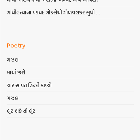
ગાંધીહત્યાના પડઘા: ગોડસેથી ગોળવલકર સુધી …
Poetry
ગઝલ
માર્યા જશે
ચાર સાંપ્રત હિન્દી કાવ્યો
ગઝલ
લૂંટ શકે તો લૂંટ