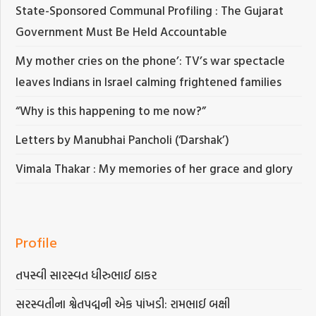
State-Sponsored Communal Profiling : The Gujarat
Government Must Be Held Accountable
My mother cries on the phone’: TV’s war spectacle
leaves Indians in Israel calming frightened families
“Why is this happening to me now?”
Letters by Manubhai Pancholi (‘Darshak’)
Vimala Thakar : My memories of her grace and glory
Profile
તપસ્વી સારસ્વત ધીરુભાઈ ઠાકર
સરસ્વતીના શ્વેતપદ્મની એક પાંખડી: રામભાઈ બક્ષી