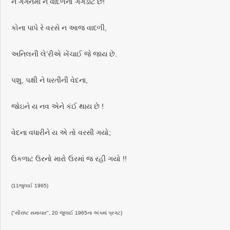
ને ગગનમાં ન વાદળનો ગગડાટ છે!
કોના પાપે રે વરસે ન આજ વાદળી,
અનિલની લે’રીએ ખેંચાઈ જે જાય છે.
પશુ, પક્ષી ને ધરતીની વેદના,
જોઇને ય નવ એને કંઈ થાય છે !
વેદના વધારીને ય એ તો વરસી ગયો;
ઉકળાટ ઉરનો મારો ઉરમાં જ રહી ગયો !!
(11જુલાઈ 1965)
("સૌરાષ્ટ સમાચાર", 20 જુલાઈ 1965ના અંક્માં પ્રગટ)