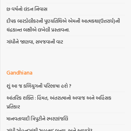
છ વર્ષનો લંડન નિવાસ
દીપક બારડોલીકરની પુણ્યતિથિએ એમની આત્મકથા(ઉત્તરાર્ધ)ની
ચંદ્રકાન્ત બક્ષીએ લખેલી પ્રસ્તાવના.
ગાંધીને જાણવા, સમજવાની વાટ
Gandhiana
શું આ જ કળિયુગની પરિભાષા હશે ?
આંતરિક શક્તિ : હિંમત, અંતરાત્માનો અવાજ અને અહિંસક
પ્રતિકાર
માનવતાવાદી ત્રિપુટીને સ્મરણાંજલિ
ગાંધી ‘મોહન’માંથી ‘મહાત્મા’ બન્યા, અને આપણે?