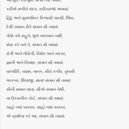
ઓ હિંદ! દેવભૂમિ! સંતાન સૌ તમારાં,
કરીએ મળીને વંદન, સ્વીકારજો અમારાં.
હિંદુ અને મુસલમિનઃ વિશ્વાસી પારસી, જિન,
દેવી! સમાન રીતે સંતાન સૌ તમારાં
પોષો તમે સહુને, શુભ ખાનપાન બક્ષી,
સેવા કરે બને તે, સંતાન સૌ તમારાં.
રોગી અને નીરોગી, નિર્ધન અને તવંગર,
જ્ઞાની અને નિરક્ષર, સંતાન સૌ તમારાં.
વાલ્મીકિ, વ્યાસ, નાનક, મીરાં કબીર, તુલસી
અકબર, શિવાજી, માતા! સંતાન સૌ તમારાં
સૌની સમાન માતા, સૌએ સમાન તેથી,
ના ઉચ્ચનીચ કોઈ, સંતાન સૌ તમારાં.
ચાહો બધાં પરસ્પર, સાહો બધાં પરસ્પર,
એ પ્રાર્થના કરે આ, સંતાન સૌ તમારાં.