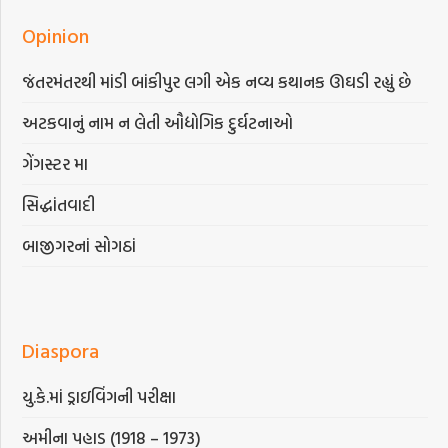
Opinion
જંતરમંતરથી માંડી બાંકીપુર લગી એક નવ્ય કથાનક ઊઘડી રહ્યું છે
અટકવાનું નામ ન લેતી ઔદ્યોગિક દુર્ઘટનાઓ
ગેંગસ્ટર મા
સિદ્ધાંતવાદી
બાજીગરનાં સોગઠાં
Diaspora
યુ.કે.માં ડ્રાઇવિંગની પરીક્ષા
અમીના પહાડ (1918 – 1973)