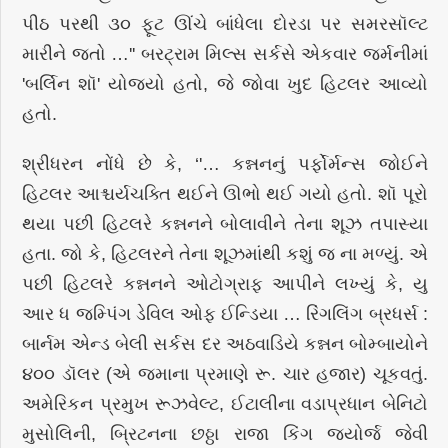
પીઠ પરથી ૩૦ ફૂટ ઊંચે બાંધેલા દોરડા પર સમરસૉલ્ટ
મારીને જતો …'' બરટ્રામ મિલ્સ સર્કસે એકવાર જર્મનીમાં
'બર્લિન શૉ' યોજ્યો હતો, જે જોવા ખુદ હિટલર આવ્યો
હતો.
શ્રીધરન નોંધે છે કે, ‘'… કન્નનનું પર્ફોર્મન્સ જોઈને
હિટલર આશ્ચર્યચક્તિ થઈને ઊભો થઈ ગયો હતો. શૉ પૂરો
થયા પછી હિટલરે કન્નનને બોલાવીને તેના શૂઝ તપાસ્યા
હતા. જો કે, હિટલરને તેના શૂઝમાંથી કશું જ ના મળ્યું. એ
પછી હિટલરે કન્નનને ઓટોગ્રાફ આપીને લખ્યું કે, યુ
આર ધ જમ્પિંગ ડેવિલ ઓફ ઈન્ડિયા … રિંગલિંગ બ્રધર્સ :
બાર્નમ એન્ડ બેલી સર્કસ દર અઠવાડિયે કન્નન બોમ્બાયોને
૪૦૦ ડૉલર (એ જમાના પ્રમાણે રૂ. ચાર હજાર) ચૂકવતું.
અમેરિકન પ્રમુખ રૂઝવેલ્ટ, ઈટાલીના વડાપ્રધાન બેનિટો
મુસોલિની, બ્રિટનના છઠ્ઠા રાજા કિંગ જ્યોર્જ જેવી