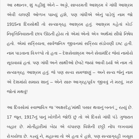
આ સ્થાનક, શું કહીશું એને – અડ્ડો, સાબરમતી આશ્રમ કે ગાંધી આશ્રમ
એવી ચલણી ઓળખ પામ્યું હશે, પણ ગાંધીએ એનું પાડેલું નામ જો
1915ના દિવસોથી તો સત્યાગ્રહ આશ્રમ હતું. આશ્રમ કહેતાં કોઈ
નિવૃત્તિનિવાસની છાપ ઊઠતી હોય તો એમાં એનો એક અર્થમાં સીધો નિષેધ
હતો. એમાં સક્રિયતા, સાર્વજનિક જીવનમાં સક્રિય સંડોવણી ઇષ્ટ હતી.
નામ પાડવાના વિકલ્પો તો હતા – દેશસેવાશ્રમ અને સેવામંદિર જેવાં નામોયે
સૂચવાયાં હતાં. પણ ગાંધી અને સાથીઓ છેવટે જ્યાં આવી ઠર્યા એ નામ તો
સત્યાગ્રહ આશ્રમ હતું. જે પણ સત્ય સમજાણું – અને સત્ય જેનું નામ
એ દેશમાંયે સમાય શાનું – એને સારુ આગ્રહપૂર્વક જીવવું ને મરવું, ખરું
જોતાં મથવું!
આ દિવસોમાં સ્વાભાવિક જ ‘અક્ષરદેહ’માંથી પસાર થવાનું બનતંુ રહ્યું છે.
17 જૂન, 1917નું પાનું ખોલીને જોઉં છું તો એ દિવસે ગાંધી પંડે ગુજરાત
બહાર છે. મોતીહારીમાં બેઠા એ ચંપારણ વિશેની છઠ્ઠી નોંધ લખવામાં
રોકાયેલા છે. કહ્યું ને, મહાત્મા તો એ હતા કે હશે, પણ સત્યાગ્રહી ખસૂસ