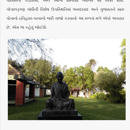
પરિસરની પડોશમાં, એને આજે શનિવારે બરાબર સો વરસ થશે:
ગોપાલકૃષ્ણ ગાંધીની વિશેષ ઉપસ્થિતિમાં અમદાવાદ અને ગુજરાતને સારુ
પોતાનો ઇતિહાસ-પરવાનો જરી તાજો કરવાનો આ મળતાં મળે એવો અવસર
છે, એમ જ કહેવું જોઈશે.