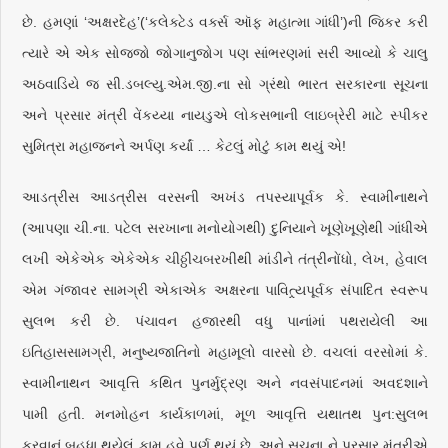
છે. હમણાં ‘અક્ષરદેહ’(‘કલેક્ટેડ વર્ક્સ ઑફ મહાત્મા ગાંધી’)ની જિકર કરી
ત્યારે એ એક સોજ્જો જોગાનુજોગ પણ સાંભરણમાં સરી આવ્યો કે ચાલુ
અઠવાડિયે જ સી.ડબલ્યુ.એમ.જી.ના સો ગ્રંથો ભારત સરકારના સૂચના
અને પ્રસાર મંત્રી વેંકય્યા નાયડુએ લોકસભાની લાઇબ્રેરી માટે સ્પીકર
સુમિત્રા મહાજનને અર્પણ કર્યાં … કેટલું મોટું કામ થયું એ!
આડત્રીસ આડત્રીસ વરસની અખંડ તપસ્યાપૂર્વક કે. સ્વામીનાથને
(આપણા ચી.ના. પટેલ સરખાના મનોયોગથી) દુનિયાને ખૂણેખૂણેથી ગાંધીએ
લખી એકેએક એકેએક ચીઠ્ઠીચબરખીથી માંડીને તંત્રીનોંધો, લેખ, હેવાલ
એમ ગંજાવર સામગ્રી એકાએક અક્ષરના પાવિત્ર્યપૂર્વક સંપાદિત સ્વરૂપ
સુલભ કરી છે. પંચાવન હજારથી વધુ પાનાંમાં પથરાયેલી આ
ઇતિહાસસામગ્રી, મનુષ્યજાતિનો મહામૂલો વારસો છે. વચલાં વરસોમાં કે.
સ્વામીનાથન આવૃત્તિ કથિત પુનર્મુદ્રણ અને નવસંપાદનમાં અવદશાને
પામી હતી. મનમોહન કાર્યકાળમાં, મૂળ આવૃત્તિ યથાતથ પુન:સુલભ
કરવાનું બહુધા થયેલું કામ હવે પૂર્ણ થયું છે, અને સૂચના ને પ્રસાર મંત્રીએ