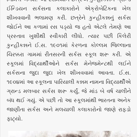
ઈન્ડિયન સર્કસના કલાકારોને એક્રોબેટિકના ખેલ
શીખવવાની ભલામણ કરી. છત્રેને કુન્હીકન્નનું સર્કસ
જોઈને આ કળામાં રસ પડ્યો જ હતો એટલે તેમણે આ
પ્રસ્તાવ ખુશીથી સ્વીકારી લીધો. ત્યાર પછી કિલેરી
કુન્હીકન્નને ઈ.સ. ૧૯૦૧માં કેરળના કોલ્લમ જિલ્લાના
ચિરક્કરા ગામમાં રીતસરની સર્કસ સ્કૂલ શરૂ કરી. એ
સ્કૂલમાં વિદ્યાર્થીઓને સર્કસ મેનેજમેન્ટથી લઈને
સર્કસના જુદા જુદા ખેલ શીખવવામાં આવતા. ઈ.સ.
૧૯૦૪માં આ સ્કૂલના પારિયાલી કન્નમ નામના વિદ્યાર્થીએ
ગ્રાન્ડ મલબાર સર્કસ શરૂ કર્યું, જે માંડ બે વર્ષ ચાલીને
બંધ થઈ ગયું. એ પછી તો આ સ્કૂલમાંથી ભારતના અનેક
જાણીતા સર્કસ અને મલયાલી કલાકારોનો જાણે રાફડો
ફાટ્યો.