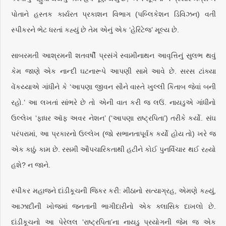
પોતાને હસ્તક કાર્યરત પ્રકાશન વિભાગ (પબ્લિકેશન ડિવિઝન) વતી
સ્પીકરને ભેટ ધરતાં કહ્યું છે તેમ એનું એક ‘હેરિટેજ’ મૂલ્ય છે.
સાબરમતી આશ્રમની શતવર્ષી પ્રસંગે સ્વામીનાથન આવૃત્તિનું સુલભ થવું
કેમ જાણે એક નાન્દી ઘટનારૂપે આપણી સામે આવે છે. સરસ ટાંક્યા
વેંકય્યાએ ગાંધીને કે ‘આપણા જીવન સૌને વાસ્તે ખુલ્લી કિતાબ જેવાં બની
રહો.’ આ લખતાં સાંભરે છે તો એની વાત કરી જ લઉં. નાયડુએ ગાંધીનો
ઉલ્લેખ ‘ફાધર ઑફ અવર નેશન’ (‘આપણા રાષ્ટ્રપિતા’) તરીકે કર્યો. સંઘ
પરંપરામાં, આ પ્રકારનો ઉલ્લેખ (જો સભાનતાપૂર્વક કર્યો હોય તો) ખરે જ
એક કાઠું કામ છે. રસમી ઔપચારિકતાથી હટીને કોઈ પુનર્વિચાર થઈ રહ્યો
હશે? ન જાને.
સ્પીકર મહાજને દાંડીકૂચની જિકર કરી: મીઠાનો સત્યાગ્રહ, એમણે કહ્યું,
આઝાદીની ખોજમાં જનતાની ભાગીદારીનો એક ક્લાસિક દાખલો છે.
દાંડીકૂચનો આ પેરેલલ ‘રાષ્ટ્રપિતા’ના નાયડુ પ્રયોગની જેમ જ એક