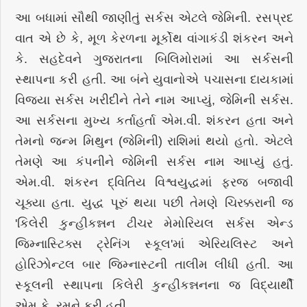
આ બધામાં સૌથી જાણીતું સર્કસ એટલે જેમિની. રસપ્રદ
વાત એ છે કે, મૂળ કેરળના મૂર્કોથ વાંગાકંડી શંકરન અને
કે. સહદેવને ગુજરાતના બિલિમોરામાં આ સર્કસની
સ્થાપના કરી હતી. આ બંને યુવાનોએ પચાસના દાયકામાં
વિજયા સર્કસ ખરીદીને તેને નામ આપ્યું, જેમિની સર્કસ.
આ સર્કસના મુખ્ય કર્તાહર્તા એમ.વી. શંકરન હતા અને
તેમનો જન્મ મિથુન (જેમિની) રાશિમાં થયો હતો. એટલે
તેમણે આ કંપનીને જેમિની સર્કસ નામ આપ્યું હતું.
એમ.વી. શંકરન દ્વિતિય વિશ્વયુદ્ધમાં ફરજ બજાવી
ચૂક્યા હતા. યુદ્ધ પૂરું થયા પછી તેમણે ચિરક્કરાની જ
'કિલેરી કુન્હીકન્નન ટીચર મેમોરિયલ સર્કસ એન્ડ
જિમ્નાસ્ટિક્સ ટ્રેનિંગ સ્કૂલ'માં એરિયલિસ્ટ અને
હોરિઝોન્ટલ બાર જિમ્નાસ્ટની તાલીમ લીધી હતી. આ
સ્કૂલની સ્થાપના કિલેરી કુન્હીકન્નનના જ વિદ્યાર્થી
એમ.કે. રમને કરી હતી.