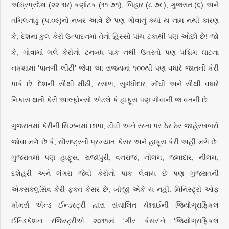
આંધ્રપ્રદેશ (૨૨.૧૪) કર્ણાટક (૧૧.૭૧), બિહાર (૮.૭૯), ગુજરાત (૬) અને
તમિલનાડુ (૫.૦૯)નો નંબર આવે છે પણ ગોવાનું ક્યાં ય નામ નથી કારણ
કે, દેશના કુલ કેરી ઉત્પાદનમાં તેનો હિસ્સો પાંચ ટકાથી પણ ઓછો છે! જો
કે, ગોવામાં ભલે કેરીનો ટનબંધ પાક નથી ઉતરતો પણ પશ્ચિમ ઘાટના
નકશામાં 'પાતળી લીટી' જેવા આ રાજ્યમાં ૧૦૦થી પણ વધારે જાતની કેરી
પાકે છે. દેશની સૌથી મીઠી, રસાળ, સુગંધીદાર, મોંઘી અને સૌથી વધારે
નિકાસ થતી કેરી આલ્ફોન્સો એટલે કે હાફૂસ પણ ગોવાની જ વતની છે.
ગુજરાતમાં કેરીની સિઝનમાં છાપા, ટીવી અને રસ્તા પર ઠેર ઠેર જાહેરખબરો
જોવા મળે છે કે, સૌરાષ્ટ્રની પ્રખ્યાત કેસર અને હાફૂસ કેરી અહીં મળે છે.
ગુજરાતમાં પણ હાફૂસ, રાજાપુરી, વનરાજ, નીલમ, જમાદાર, નીલમ,
દશેહરી અને લંગરા જેવી કેરીનો પાક લેવાય છે પણ ગુજરાતની
એક્સક્લુસિવ કેરી ફક્ત કેસર છે, બીજી એકે ય નહીં. મિનિસ્ટ્રી ઓફ
કોમર્સ એન્ડ ઈન્ડસ્ટ્રી દ્વારા સંચાલિત ચેન્નાઈની જિયોગ્રાફિકલ
ઈન્ડિકેશન રજિસ્ટ્રીએ ૨૦૧૧માં 'ગીર કેસર'ને 'જિયોગ્રાફિકલ