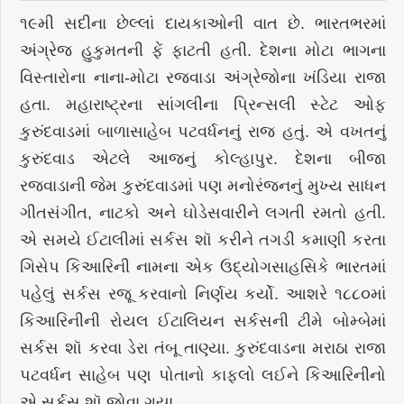
૧૯મી સદીના છેલ્લાં દાયકાઓની વાત છે. ભારતભરમાં
અંગ્રેજ હુકુમતની ફેં ફાટતી હતી. દેશના મોટા ભાગના
વિસ્તારોના નાના-મોટા રજવાડા અંગ્રેજોના ખંડિયા રાજા
હતા. મહારાષ્ટ્રના સાંગલીના પ્રિન્સલી સ્ટેટ ઓફ
કુરુંદવાડમાં બાળાસાહેબ પટવર્ધનનું રાજ હતું. એ વખતનું
કુરુંદવાડ એટલે આજનું કોલ્હાપુર. દેશના બીજા
રજવાડાની જેમ કુરુંદવાડમાં પણ મનોરંજનનું મુખ્ય સાધન
ગીતસંગીત, નાટકો અને ઘોડેસવારીને લગતી રમતો હતી.
એ સમયે ઈટાલીમાં સર્કસ શૉ કરીને તગડી કમાણી કરતા
ગિસેપ કિઆરિની નામના એક ઉદ્યોગસાહસિકે ભારતમાં
પહેલું સર્કસ રજૂ કરવાનો નિર્ણય કર્યો. આશરે ૧૮૮૦માં
કિઆરિનીની રોયલ ઈટાલિયન સર્કસની ટીમે બોમ્બેમાં
સર્કસ શૉ કરવા ડેરા તંબૂ તાણ્યા. કુરુંદવાડના મરાઠા રાજા
પટવર્ધન સાહેબ પણ પોતાનો કાફલો લઈને કિઆરિનીનો
એ સર્કસ શૉ જોવા ગયા.