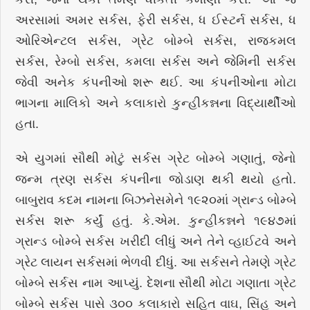
અરસામાં અમર સર્કસ, ફેરી સર્કસ, ધ ઈસ્ટર્ન સર્કસ, ધ
ઓરિએન્ટલ સર્કસ, ગ્રેટ બોમ્બે સર્કસ, રાજકમલ
સર્કસ, રેમ્બો સર્કસ, કમલા સર્કસ અને જેમિની સર્કસ
જેવી અનેક કંપનીઓ શરૂ થઈ. આ કંપનીઓના મોટા
ભાગના માલિકો અને કલાકારો કુન્હીકન્નના વિદ્યાર્થીઓ
હતા.
એ યુગમાં સૌથી મોટું સર્કસ ગ્રેટ બોમ્બે ગણાતું, જેનો
જન્મ ત્રણ સર્કસ કંપનીના જોડાણ થકી થયો હતો.
બાબુરાવ કદમ નામના બિઝનેસમેને ૧૯૨૦માં ગ્રાન્ડ બોમ્બે
સર્કસ શરૂ કર્યું હતું. કે.એમ. કુન્હીકન્નને ૧૯૪૭માં
ગ્રાન્ડ બોમ્બે સર્કસ ખરીદી લીધું અને તેને વ્હાઈટવે અને
ગ્રેટ લાયન સર્કસમાં ભેળવી દીધું. આ સર્કસને તેમણે ગ્રેટ
બોમ્બે સર્કસ નામ આપ્યું. દેશના સૌથી મોટા ગણાતા ગ્રેટ
બોમ્બે સર્કસ પાસે ૩૦૦ કલાકારો સહિત વાઘ, સિંહ અને