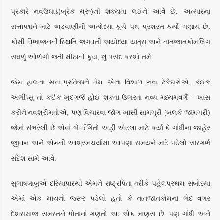
પ્રકારે નવઉઘાડ(બ્રેક થ્રૂ)ની શક્યતા લઈને આવે છે. અત્યારના
સત્તાપક્ષને માટે અડવાણીની અયોધ્યા કૂચે પથ પ્રશસ્ત કર્યો ગણાય છે.
કોમી વિભાજનની સ્થિતિ જગવતી અયોધ્યા યાત્રા અને નાતજાતકોમલિંગ
સઘળું ઓળંગી જતી મીઠાની કૂચ, શું પસંદ કરશો તમે.
જેમ હાલના સત્તા-પ્રતિષ્ઠાને તેમ એના વિશાળ નવા ટેકેદારોએ, કંઈક
અભીપ્સુ તો કંઈક ખુદગર્જ હોઈ શકતા ઉભરતા નવ્ય મધ્યમવર્ગે – ખાસ
કરીને નવશ્રીમંતોએ, પણ વિચારવા જોગ ખાસી સામગ્રી (બલકે જામગરી)
જેમાં સંભરેલી છે એવાં બે ઈંગિતો અહીં એટલા માટે કર્યાં કે ગાંધીના જાહેર
જીવન અને એમની આશ્રમચર્યામાં આપણા સમયને માટે પડેલો સારગર્ભ
સંદેશ સામે આવે.
સુભાષબાબુએ દરિયાપારથી એમને રાષ્ટ્રપિતા તરીકે પહેલપ્રથમ સંબોધ્યા
એમાં એક માયનો જરૂર પડેલો હતો કે નાતજાતકોમના ભેદ વગર
દેશસમાજ સમસ્તને પોતાનાં ગણતો આ એક માણસ છે. પણ ગાંધી અને