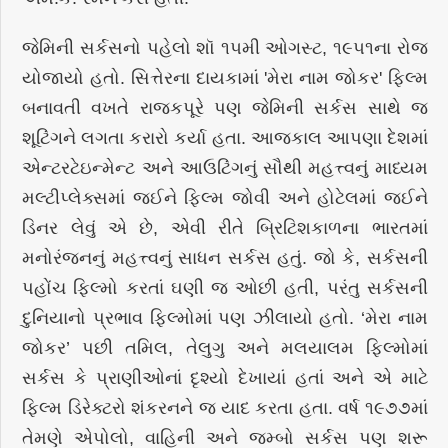
જેમિની સર્કસનો પહેલો શૉ ૧૫મી ઓગસ્ટ, ૧૯૫૧ના રોજ
યોજાયો હતો. સિત્તેરના દાયકામાં 'મેરા નામ જોકર' ફિલ્મ
બનાવતી વખતે રાજકપૂરે પણ જેમિની સર્કસ સાથે જ
શૂટિંગને લગતા કરારો કર્યા હતા. આજકાલ આપણા દેશમાં
એન્ટરટેઇન્મેન્ટ અને આઉટિંગનું સૌથી મહત્ત્વનું માધ્યમ
મલ્ટીપ્લેક્સમાં જઈને ફિલ્મ જોવી અને હોટેલમાં જઈને
ડિનર લેવું એ છે, એવી રીતે બ્રિટિશકાળના ભારતમાં
મનોરંજનનું મહત્ત્વનું સાધન સર્કસ હતું. જો કે, સર્કસની
પહોંચ ફિલ્મો કરતાં ઘણી જ ઓછી હતી, પરંતુ સર્કસની
દુનિયાનો પ્રભાવ ફિલ્મોમાં પણ ઝીલાયો હતો. ‘મેરા નામ
જોકર’ પછી તમિલ, તેલુગુ અને મલયાલમ ફિલ્મોમાં
સર્કસ કે પ્રાણીઓનાં દૃશ્યો દેખાયાં હતાં અને એ માટે
ફિલ્મ ડિરેક્ટરો શંકરનને જ યાદ કરતા હતા. વર્ષ ૧૯૭૭માં
તેમણે એપોલો, વાહિની અને જમ્બો સર્કસ પણ શરૂ