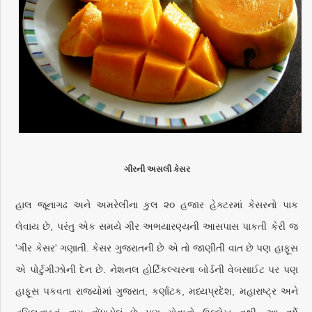
ગીરની અસલી કેસર
હાલ જૂનાગઢ અને અમરેલીના કુલ ૨૦ હજાર હેક્ટરમાં કેસરનો પાક
લેવાય છે, પરંતુ એક સમયે ગીર અભયારણ્યની આસપાસ પાકતી કેરી જ
'ગીર કેસર' ગણાતી. કેસર ગુજરાતની છે એ તો જાણીતી વાત છે પણ હાફૂસ
એ પોર્ટુગીઝોની દેન છે. નેશનલ હોર્ટિકલ્ચરના બોર્ડની વેબસાઈટ પર પણ
હાફૂસ પકવતા રાજ્યોમાં ગુજરાત, કર્ણાટક, મધ્યપ્રદેશ, મહારાષ્ટ્ર અને