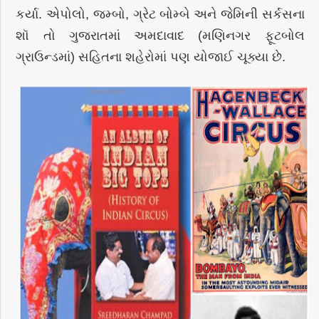
કર્યા. એપોલો, જમ્બો, ગ્રેટ બોમ્બે અને જેમિની સર્કસના
શૉ તો ગુજરાતમાં અમદાવાદ (મણિનગર ફૂટબોલ
ગ્રાઉન્ડમાં) સહિતના શહેરોમાં પણ યોજાઈ ચૂક્યા છે.