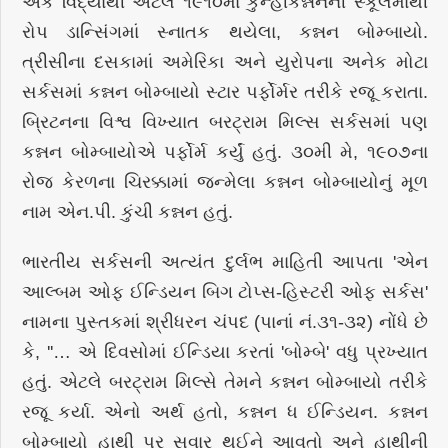
એક વિદ્યાર્થી એટલે ૧૯૧૦માં કુન્હીકન્નનની સ્કૂલમાંથી
રોપ ડાન્સિંગમાં સ્નાતક થયેલા, કન્નન બોમ્બાયો.
ત્રીસીના દસકામાં અમેરિકા અને યુરોપના અનેક મોટા
સર્કસમાં કન્નન બોમ્બાયો સ્ટાર પર્ફોર્મર તરીકે રજૂ કરાતા.
બ્રિટનના વિશ્વ વિખ્યાત બરટ્રામ મિલ્સ સર્કસમાં પણ
કન્નન બોમ્બાયોએ પર્ફોર્મ કર્યું હતું. ૩૦મી મે, ૧૯૦૭ના
રોજ કેરળના ચિરક્કામાં જન્મેલા કન્નન બોમ્બાયોનું મૂળ
નામ એન.પી. કુંચી કન્નન હતું.
ભારતીય સર્કસની અત્યંત દુર્લભ માહિતી આપતા 'એન
આલ્બમ ઓફ ઈન્ડિયન બિગ ટોપ્સ-હિસ્ટરી ઓફ સર્કસ'
નામના પુસ્તકમાં શ્રીધરન ચંપદ (પાનાં નં.૩૧-૩૨) નોંધે છે
કે, ''… એ દિવસોમાં ઈન્ડિયા કરતાં 'બોમ્બે' વધુ પ્રખ્યાત
હતું. એટલે બરટ્રામ મિલ્સે તેમને કન્નન બોમ્બાયો તરીકે
રજૂ કર્યા. એનો અર્થ હતો, કન્નન ધ ઈન્ડિયન. કન્નન
બોમ્બાયો હાથી પર સવાર થઈને આવતો અને હાથીની