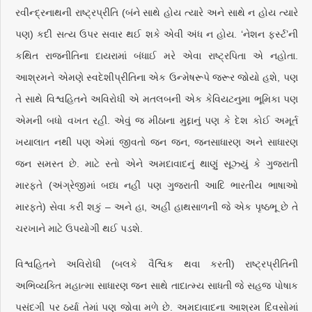
રવીન્દ્રનાથની રાષ્ટ્રપ્રીતિ (બંને સાથે હોય ત્યારે અને સાથે ન હોય ત્યારે
પણ) કદી સત્ય ઉપર સવાર થઈ શકે એવી અંધ ન હોય. ‘નેશન ફર્સ્ટ’ની
કથિત રાજનીતિના દાયરામાં બંધાઈ મરે એવા રાષ્ટ્રપિતા એ નહોતા.
આશ્રમને એમણે સ્વદેશીપ્રીતિના એક ઉન્મેષરૂપે જરૂર જોયો હશે, પણ
તે સાથે વિશ્વહિતને અવિરોધી એ મતલબની એક કેવિયટનુમા ભૂમિકા પણ
એમની બધો વખત રહી. એવું જ મીઠાના મુદ્દાનું પણ કે દેશ કોઈ અમૂર્ત
ખયાલાત નથી પણ એમાં જીવતો જન જન, જનસાધારણ અને સાધારણ
જન સમસ્ત છે. માટે સ્તો એને અમદાવાદનું થાણું સૂઝ્યું કે ગુજરાતી
મારફતે (અંગ્રેજીમાં બધ્ધ નહીં પણ ગુજરાતી આદિ ભારતીય ભાષાઓ
મારફતે) સેવા કરી શકું – અને હા, અહીં હાથસાળની જે એક પૃષ્ઠભૂ છે તે
ચરખાને માટે ઉપયોગી થઈ પડશે.
વિશ્વહિતને અવિરોધી (બલકે વૈશ્વિક થવા કરતી) રાષ્ટ્રપ્રીતિની
અભિવ્યક્તિ મહાત્મા સાધારણ જન સાથે તાદાત્મ્ય સાધતી જે સહજ પોષાક
પસંદગી પર ઠર્યા તેમાં પણ જોવા મળે છે. અમદાવાદના આશ્રમ દિવસોમાં