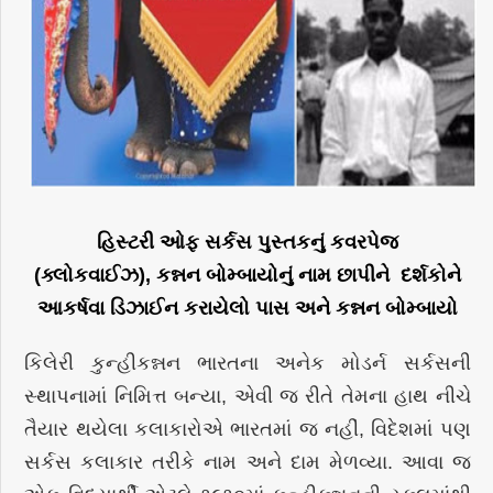
હિસ્ટરી ઓફ સર્કસ પુસ્તકનું કવરપેજ
(ક્લોકવાઈઝ)
,
કન્નન બોમ્બાયોનું નામ
છાપીને દર્શકોને
આકર્ષવા ડિઝાઈન કરાયેલો પાસ અને કન્નન બોમ્બાયો
કિલેરી કુન્હીકન્નન ભારતના અનેક મોડર્ન સર્કસની
સ્થાપનામાં નિમિત્ત બન્યા, એવી જ રીતે તેમના હાથ નીચે
તૈયાર થયેલા કલાકારોએ ભારતમાં જ નહીં, વિદેશમાં પણ
સર્કસ કલાકાર તરીકે નામ અને દામ મેળવ્યા. આવા જ