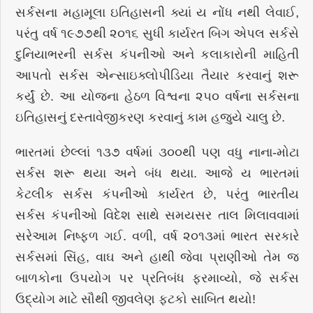
સર્કસના મહામૂલા ઇતિહાસની ક્યાં ય નોંધ નથી લેવાઈ,
પરંતુ વર્ષ ૧૯૭૭થી ૨૦૧૬ સુધી કાર્યરત બિગ એપલ સર્કસે
દુનિયાભરની સર્કસ કંપનીઓ અને કલાકારોની માહિતી
આપતો સર્કસ એન્સાઇક્લોપીડિયા તૈયાર કરવાનું શરૂ
કર્યું છે. આ યોજના હેઠળ વિશ્વના ૨૫૦ વર્ષના સર્કસના
ઇતિહાસનું દસ્તાવેજીકરણ કરવાનું કામ હજુયે ચાલુ છે.
ભારતમાં છેલ્લાં ૧૩૭ વર્ષમાં ૩૦૦થી પણ વધુ નાના-મોટા
સર્કસ શરૂ થયા અને બંધ થયા. આજે ય ભારતમાં
કેટલીક સર્કસ કંપનીઓ કાર્યરત છે, પરંતુ ભારતીય
સર્કસ કંપનીઓ વિદેશ સાથે સમયસર તાલ મિલાવવામાં
સરેઆમ નિષ્ફળ ગઈ. વળી, વર્ષ ૨૦૧૩માં ભારત સરકારે
સર્કસમાં સિંહ, વાઘ અને હાથી જેવા પ્રાણીઓ તેમ જ
બાળકોના ઉપયોગ પર પ્રતિબંધ ફરમાવ્યો, જે સર્કસ
ઉદ્યોગ માટે સૌથી જીવલેણ ફટકો સાબિત થયો!