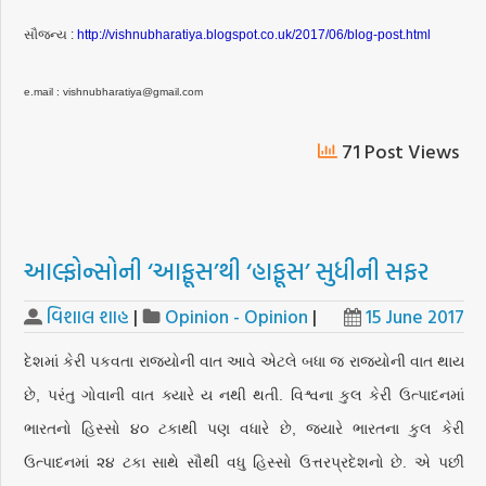
સૌજન્ય :
http://vishnubharatiya.blogspot.co.uk/2017/06/blog-post.html
e.mail : vishnubharatiya@gmail.com
71 Post Views
આલ્ફોન્સોની ‘આફૂસ’થી ‘હાફૂસ’ સુધીની સફર
વિશાલ શાહ
|
Opinion - Opinion
|
15 June 2017
દેશમાં કેરી પકવતા રાજ્યોની વાત આવે એટલે બધા જ રાજ્યોની વાત થાય
છે, પરંતુ ગોવાની વાત ક્યારે ય નથી થતી. વિશ્વના કુલ કેરી ઉત્પાદનમાં
ભારતનો હિસ્સો ૪૦ ટકાથી પણ વધારે છે, જ્યારે ભારતના કુલ કેરી
ઉત્પાદનમાં ૨૪ ટકા સાથે સૌથી વધુ હિસ્સો ઉત્તરપ્રદેશનો છે. એ પછી