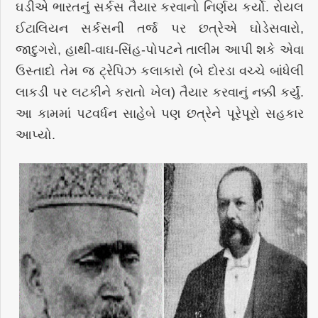
ઘડીએ ભારતનું સર્કસ તૈયાર કરવાનો નિર્ણય કર્યો. રોયલ
ઈટાલિયન સર્કસની તર્જ પર છત્રેએ ઘોડેસવારો,
જાદુગરો, હાથી-વાઘ-સિંહ-પોપટને તાલીમ આપી શકે એવા
ઉસ્તાદો તેમ જ ટ્રેપિઝ કલાકારો (બે દોરડા વચ્ચે બાંધેલી
લાકડી પર લટકીને કરાતો ખેલ) તૈયાર કરવાનું નક્કી કર્યું.
આ કામમાં પટવર્ધન સાહેબે પણ છત્રેને પૂરેપૂરો સહકાર
આપ્યો.