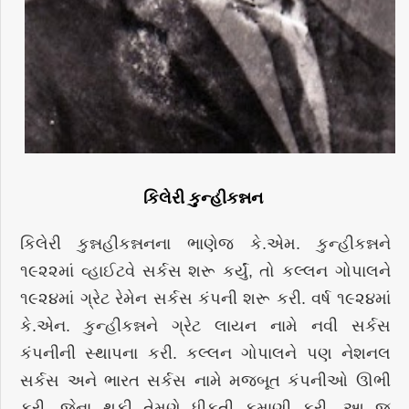
કિલેરી કુન્હીકન્નન
કિલેરી કુન્નહીકન્નનના ભાણેજ કે.એમ. કુન્હીકન્નને
૧૯૨૨માં વ્હાઈટવે સર્કસ શરૂ કર્યું, તો કલ્લન ગોપાલને
૧૯૨૪માં ગ્રેટ રેમેન સર્કસ કંપની શરૂ કરી. વર્ષ ૧૯૨૪માં
કે.એન. કુન્હીકન્નને ગ્રેટ લાયન નામે નવી સર્કસ
કંપનીની સ્થાપના કરી. કલ્લન ગોપાલને પણ નેશનલ
સર્કસ અને ભારત સર્કસ નામે મજબૂત કંપનીઓ ઊભી
કરી, જેના થકી તેમણે ધીકતી કમાણી કરી. આ જ