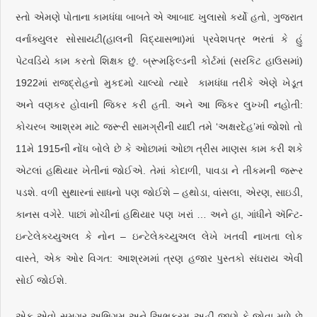
સ્તો એમણે પોતાના કામધંધા બાબતે એ આબાદ ખુલાસો કર્યો હતો, ગુજરાત
વર્નાક્યુલર સોસાયટી(હાલની વિદ્યાસભા)માં પ્રવેશપત્ર ભરતાં કે હું
પેટવડિયે કામ કરતો શિક્ષક છું. બ્રૂમફિલ્ડની કોર્ટમાં (સરકિટ હાઉસમાં)
1922માં રાજદ્રોહનો મુકદમો ચાલ્યો ત્યારે કામધંધા તરીકે એણે ખેડૂત
અને વણકર હોવાની જિકર કરી હતી. અને આ જિકર લુખ્ખી નહોતી:
કોચરબ આશ્રમ માટે જરૂરી સામગ્રીની યાદી તમે ‘અક્ષરદેહ’માં જોશો તો
11મે 1915ની નોંધ બોલે છે કે ઓછામાં ઓછા ત્રીસ માણસ કામ કરી શકે
એટલાં હથિયાર ખેતીનાં જોઈએ. તેમાં કોદાળી, પાવડા ને તીકમની જરૂર
પડશે. વળી સુથારનાં સાધનો પણ જોઈશે – હથોડા, વાંસલા, એરણ, સાઇડી,
કાનસ વગેરે. પાછાં મોચીનાં હથિયાર પણ ખરાં … અને હા, ગાંધીને ઍન્ટિ-
ઇન્ટેલેક્ચ્યુઅલ કે નોન – ઇન્ટેલેક્ચ્યુઅલ લેખે ખતવી નાખતા લોક
વાસ્તે, એક ઓર વિગત: આશ્રમમાં ત્રણ હજાર પુસ્તકો સંઘરાય એવી
સોઈ જોઈશે.
એક એવો સમગ્ર અભિગમ અને અિભક્રમ અહીં જાણે કે જોવા મળે છે