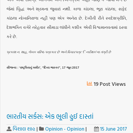
જેમાં બુિદ્ધ અને શ્રમના જુવારાં નથી. કાળા કાંઠલા, ભૂરા કાંઠલા, સફેદ
કાંઠલા નોખાનિરાળા નહીં પણ એક અનેરા છે. દેખીતી રીતે સ્વદેશપ્રીતિ,
દેશભક્તિ વગેરે તરેહવાર સીમાડા લાંધીને કશીક એવી વિશ્વમાનવતામાં ઠરવા
કરે છે.
પ્રકાશ ન. શાહ, લેખક વરિષ્ઠ પત્રકાર છે અને વિચારપત્ર ‘િનરીક્ષક’ના તંત્રી છે
સૌજન્ય : ‘રાષ્ટૃપિતાનું ખમીર’, “દિવ્ય ભાસ્કર”, 17 જૂન 2017
19 Post Views
ભારતીય સર્કસ: એક ભૂલી હુઈ દાસ્તાં
વિશાલ શાહ
|
Opinion - Opinion
|
15 June 2017