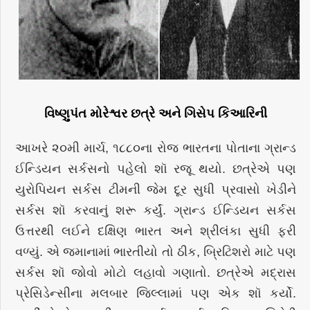
વિષ્ણુપંત મોરેશ્વર છત્રે અને ગિસેપ કિઆરિની
આખરે ૨૦મી માર્ચ, ૧૮૮૦ના રોજ ભારતના પોતાના ગ્રાન્ડ
ઈન્ડિયન સર્કસનો પહેલો શૉ રજૂ થયો. છત્રેએ પણ
યુરોપિયન સર્કસ ટીમની જેમ દૂર સુધી પ્રવાસો ખેડીને
સર્કસ શૉ કરવાનું શરૂ કર્યું. ગ્રાન્ડ ઈન્ડિયન સર્કસ
ઉત્તરથી લઈને દક્ષિણ ભારત અને શ્રીલંકા સુધી ફરી
વળ્યું. એ જમાનામાં ભારતીયો તો ઠીક, બ્રિટિશરો માટે પણ
સર્કસ શૉ જોવો મોટો લહાવો ગણાતો. છત્રેએ મદ્રાસ
પ્રેસિડેન્સીના મલબાર જિલ્લામાં પણ એક શૉ કર્યો.