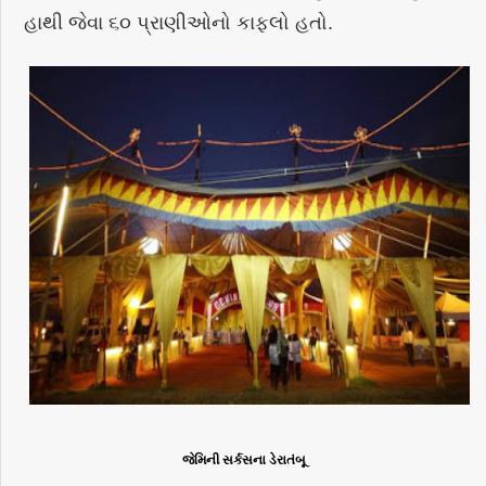
હાથી જેવા ૬૦ પ્રાણીઓનો કાફલો હતો.
જેમિની સર્કસના ડેરાતંબૂ