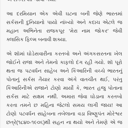
આ દરમિયાન એક એવી ઘટના બની જેણે ભારતમાં
સર્કસની દુનિયાનો પાયો નાંખ્યો અને કદાચ એટલે જ
મહાન અભિનેતા રાજકપૂર ‘મેરા નામ જોકર’ જેવી
ક્લાસિક ફિલ્મ બનાવી શક્યા.
એ શૉમાં ઘોડેસવારીના કરતબો અને અંગકસરતના ખેલ
જોઈને રાજા અને તેમનો કાફલો દંગ રહી ગયો. શૉ પૂરો
થતા જ પટવર્ધન સાહેબ અને કિઆરિની વચ્ચે ભારતનું
પોતાનું સર્કસ તૈયાર કરવા અંગે વાતચીત થઈ, પરંતુ
કિઆરિનીએ રાજાને ટોણો માર્યો કે, ભારત હજુ પોતાના
સર્કસ માટે સક્ષમ નથી. અમારા જેવા ઘોડાના કરતબો
કરતા તમને છ મહિના જેટલો સમય લાગી જાય! આ
ટોણો પટવર્ધન સાહેબના તબેલાના વડા વિષ્ણુપંત મોરેશ્વર
છત્રે(૧૮૪૦-૧૯૦૬)થી સહન ના થયો અને તેમણે એ જ