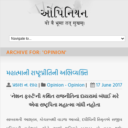
ARCHIVE FOR: 'OPINION'
મહાત્માની રાષ્ટૃપ્રીતિની અભિવ્યક્તિ
પ્રકાશ ન. શાહ
|
Opinion - Opinion
|
17 June 2017
‘
નેશન ફર્સ્ટ’ની કથિત રાજનીતિના દાયરામાં બંધાઈ મરે
એવા રાષ્ટૃપિતા મહાત્મા ગાંધી નહોતા
સાબરમતી આશ્રમ, કોચરબથી વાડજ આવ્યો, દધીચિની સ્મૃિતએ સજીવ