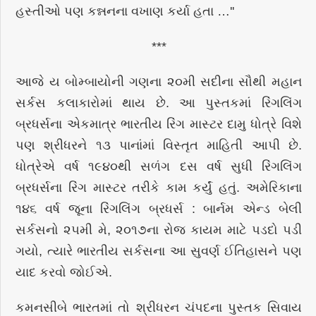
હસ્તીઓ પણ કન્નનના વખાણ કર્યા હતા …''
***
આજે ય બોમ્બાયોની ગણના ૨૦મી સદીના સૌથી મહાન
સર્કસ કલાકારોમાં થાય છે. આ પુસ્તકમાં રિંગલિંગ
બ્રધર્સના એકમાત્ર ભારતીય રિંગ માસ્ટર દામુ ધોત્રે વિશે
પણ શ્રીધરને ૧૩ પાનાંમાં વિસ્તૃત માહિતી આપી છે.
ધોત્રેએ વર્ષ ૧૯૪૦થી સળંગ દસ વર્ષ સુધી રિંગલિંગ
બ્રધર્સના રિંગ માસ્ટર તરીકે કામ કર્યું હતું. અમેરિકાના
૧૪૬ વર્ષ જૂના રિંગલિંગ બ્રધર્સ : બાર્નમ એન્ડ બેલી
સર્કસનો ૨૫મી મે, ૨૦૧૭ના રોજ કાયમ માટે પડદો પડી
ગયો, ત્યારે ભારતીય સર્કસના આ સુવર્ણ ઈતિહાસને પણ
યાદ કરવો જોઈએ.
કમનસીબે ભારતમાં તો શ્રીધરન ચંપદના પુસ્તક સિવાય