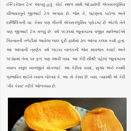
ઈન્ડિકેશન ટેગ' આપ્યું હતું. કોઈ સ્થળ સાથે જોડાયેલી એક્સક્લુસિવ
ચીજવસ્તુને જીઆઈ ટેગ અપાય છે. જેમ કે, પાટણના પટોળા અને
દાર્જિલિંગની ચા. કેસર પણ ગીરની એક્સક્લુસિવ પ્રોડક્ટ છે એટલે તેને
પણ જીઆઈ ટેગ મળ્યું છે. વર્ષ ૧૯૩૧માં જૂનાગઢના વજીર સાલેભાઈએ
ગિરનારની તળેટીમાં આવેલા લાલ દૂરી ફાર્મમાં ૭૫ આંબા કલમ કર્યા હતા.
આ આંબાની ત્રણેક વર્ષ લાડકા બાળકની જેમ માવજત કરાઈ અને
૧૯૩૪માં તેના પર ફળ પણ આવી ગયા. આ કેરી સૌથી પહેલાં જૂનાગઢના
નવાબ રસૂલ ખાનજીને મોકલાઈ. આ કેરીના સ્વાદ, સુગંધ અને રંગથી
પ્રભાવિત થઈને નવાબ બોલ્યા કે, આ તો કેસર છે. બસ, ત્યારથી એ કેરી
'ગીર કેસર' તરીકે ઓળખાય છે.