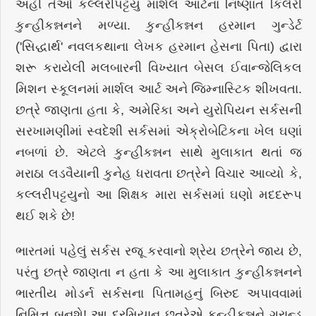
અહીં તેઓ કલ્લરીપટ્ટયુ માર્શલ આર્ટના નિષ્ણાત કિલેરી
કુન્હીકન્નનને મળ્યા. કુન્હીકન્નન હરમાન ગુન્ડેર્ટ
('સિદ્ધાર્થ' નવલકથાના લેખક હરમાન હેસના પિતા) દ્વારા
શરૂ કરાયેલી મલબારની વિખ્યાત બેસલ ઈવાન્જેલિકલ
મિશન સ્કૂલનમાં માર્શલ આર્ટ અને જિમ્નાસ્ટિક શીખવતા.
છત્રે જાણતા હતા કે, અમેરિકા અને યુરોપિયન સર્કસની
સરખામણીમાં સ્વદેશી સર્કસમાં એક્રોબેટિકના ખેલ ઘણાં
નબળાં છે. એટલે કુન્હીકન્નન સાથે મુલાકાત થતાં જ
મરાઠા લડવૈયાની કુનેહ ધરાવતા છત્રેને વિચાર આવ્યો કે,
કલ્લરીપટ્ટયુનો આ શિક્ષક મારા સર્કસમાં ઘણો મદદરૂપ
થઈ શકે છે!
ભારતમાં પહેલું સર્કસ રજૂ કરવાનો શ્રેય છત્રેને જાય છે,
પરંતુ છત્રે જાણતા ન હતા કે આ મુલાકાત કુન્હીકન્નનને
ભારતીય મોડર્ન સર્કસના પિતામહનું બિરુદ અપાવવામાં
નિમિત્ત બનશે! આ દરમિયાન છત્રેએ કુન્હીકન્નને ગ્રાન્ડ