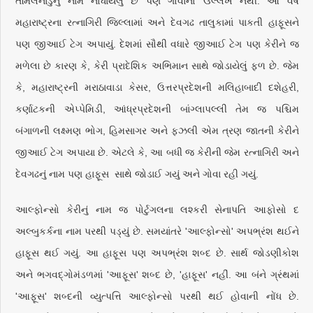
તમિલનાડુનું નામ નોંધાયેલું છે પણ ગોવાનો ઉલ્લેખ નથી. આ વર્ષે
મહારાષ્ટ્રના રત્નાગિરી જિલ્લામાં અને દેવગઢ તાલુકામાં પાકતી હાફૂસને
પણ જીઆઈ ટેગ અપાયું. દેશમાં સૌથી વધારે જીઆઈ ટેગ પણ કેરીને જ
મળેલા છે કારણ કે, કેરી પ્રાદેશિક અભિમાન સાથે જોડાયેલું ફળ છે. જેમ
કે, મહારાષ્ટ્રની મરાઠાવાડા કેસર, ઉત્તરપ્રદેશની મલિહાબાદી દશેહરી,
કર્ણાટકની એપ્પેમિડી, આંધ્રપ્રદેશની બાંગ્લાપલ્લી તેમ જ પશ્ચિમ
બંગાળની લક્ષ્મણ ભોગ, હિમસાગર અને ફઝલી એમ ત્રણ જાતની કેરીને
જીઆઈ ટેગ અપાયા છે. એટલે કે, આ બધી જ કેરીની જેમ રત્નાગિરી અને
દેવગઢનું નામ પણ હાફૂસ સાથે જોડાઈ ગયું અને ગોવા રહી ગયું.
આલ્ફોન્સો કેરીનું નામ જ પોર્ટુગલના લશ્કરી સેનાપતિ આફોસો દ
અલ્બુકર્કના નામ પરથી પડ્યું છે. સમયાંતરે 'આલ્ફોન્સો' અપભ્રંશ થઈને
હાફૂસ થઈ ગયું. આ હાફૂસ પણ અપભ્રંશ શબ્દ છે. સાર્થ જોડણીકોશ
અને ભગવદ્ગોમંડળમાં 'આફૂસ' શબ્દ છે, 'હાફૂસ' નહીં. આ બંને ગ્રંથમાં
'આફૂસ' શબ્દની વ્યુત્પત્તિ આલ્ફોન્સો પરથી થઈ હોવાની નોંધ છે.