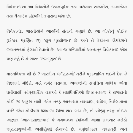
વિવેકાનંદના આ વિધાનોને ધ્યાનપૂર્વક તથા વર્તમાન રાજકીય, સામાજિક
તથા વૈચારિક સંદર્ભોમાં તપાસવા જેવા છે.
વિવેકાનંદ, ભારતીયોને આર્યોનાં સંતાનો ગણાવે છે. આ લોકોનું કોઈક
(ઈશ્વર પ્રણિત ?!) ‘યુગ પ્રયોજન’ છે અને તે વેદાંતના ઉપદેશને
જગતભરમાં ફેલાવી દેવાનો છે. આ જ પરિપાટીમાં અન્યત્ર વિવેકાનંદ એમ
પણ કહે છે કે ભારત ‘જગદ્‌ગુરુ’ છે.
વાસ્તવિકતા શી છે ? ભારતીય ‘ધર્મગુરુઓ’ તરીકે પ્રસ્થાપિત થઈને દેશ કે
વિદેશમાં મંદિરો, મઠો વગેરે ધરાવતા, અબજોની સંપત્તિના માલિક એવા
ધર્માચાર્યો, સાંપ્રદાયિક વડાઓ કે મઠાધિપતિઓ ઉપર સમાજ કે રાજ્યનો
કોઈ જ અંકુશ નથી. એક તરફ આસારામ-નારાયણ, રાધેમા, નિર્મલબાબા
વગેરે જેવા કોડીબંધ ધર્મવાળા ઊભા થઈ ગયા છે, તો બીજી તરફ કોઈક
અજ્ઞાત ‘આત્માસાક્ષાત્કાર’ કે ભગવાનના દર્શનની આશા રાખનાર કરોડો
‘શ્રદ્ધાળુઓ’ની અક્ષૌહિણી સેનાઓ છે. ગણેશોત્સવ, નવરાત્રી અને