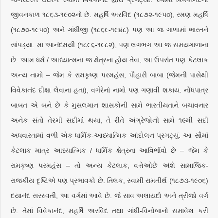
જીવનકાળ ૧૮૬૩-૧૯૦૨નો છે. મહર્ષિ અરવિંદ (૧૮૭૨-૧૯૫૦), રમણ મહર્ષિ
(૧૮૭૦-૧૯૫૦) અને ગાંધીજી (૧૮૬૯-૧૯૪૮) પણ આ જ ગાળામાં ભારતને
સાંપડ્યા. મા આનંદમયી (૧૮૯૬-૧૯૮૨), પણ લગભગ આ જ સમયગાળાના
છે. આમ ધર્મ / આધ્યાત્મના જ ક્ષેત્રના હોય તેવા, આ ઉપરાંત પણ કેટલાક
અન્ય નામો – જેમ કે રામકૃષ્ણ પરમહંસ, પૌહારી બાબા (જેમની પાસેથી
વિવેકાનંદ દીક્ષા લેવાના હતા), વગેરેનાં નામો પણ ગણાવી શકાય. નોંધપાત્ર
બાબત એ બને છે કે મુસલમાન શાસકોની સામે ભારતીયતાને બચાવનાર
અનેક સંતો તેરમી સદીમાં થયા, તે રીતે અંગ્રેજોની સામે ૧૯મી સદી
અધવારતામાં વળી એક ધાર્મિક-આધ્યાત્મિક આંદોલન પ્રગટ્યું. આ સૌમાં
કેટલાક માત્ર આધ્યાત્મિક / ધાર્મિક ક્ષેત્રના આવિર્ભાવો છે – જેમ કે
રામકૃષ્ણ પરમહંસ – તો અન્ય કેટલાક, વત્તેઓછે અંશે સામાજિક-
રાજકીય દૃષ્ટિએ પણ પ્રભાવકો છે. તિલક, સ્વામી રામતીર્થ (૧૮૭૩-૧૯૦૬)
દયાનંદ સરસ્વતી, આ વર્ગમાં આવે છે. જે સાવ અલાયદો અને ત્રીજો વર્ગ
છે. તેમાં વિવેકાનંદ, મહર્ષિ અરવિંદ તથા ગાંધી-વિનોબાનો સમાવેશ કરી