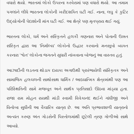
વધારો થયો. ભારતમાં લોકો ઉપરના કરવેરામાં પણ વધારો થયો. આ તમામ
પગલાંને લીધે ભારતના લોકોની ખરીદશક્તિ ઘટી ગઈ. નાના, લઘુ કે કુટિર
ઉદ્યોગોની પેદાશોની માંગ ઘટી ગઈ. આ ક્ષેત્રે પણ મૃતપ્રાય થઈ ગયું.
ભારતના લોકો, ધર્મ અને સંસ્કૃિતને હલકી ગણનારા અને પોતાની ઉન્નત
સંસ્કૃિત દ્વારા આ ‘નિર્માલ્ય’ લોકોનો ઉદ્ધાર કરવાનો મનસૂબો વ્યક્ત
કરનારા ‘શ્વેત’ લોકોના જગતને સુધારી નાંખવાના બોજનું આ વાસ્તવ હતું.
આઝાદીની લડતના થોડાક દાયકા અગાઉથી પ્રારંભાયેલી સાંસ્કૃિતક અને
સામાજિક હલચલની સાથોસાથ ધાર્મિક / આધ્યાત્મિક ક્ષેત્રમાંથી પણ આ
પરિસ્થિતિની સામે મજબૂત અને સાર્થક પ્રતિસાદો ઊઠવા માંડ્યા હતા.
રાજા રામ મોહન રાયથી માંડી સ્વામી વિવેકાનંદ થઈને ગાંધીજી અને
વિનોબા સુધીની આ વૈચારિક યાત્રા છે. આ અતિ પ્રભાવશાળી યાત્રાનો
અત્યંત કરુણ અંત ગોડસેની પિસ્તોલમાંથી છૂટેલી ત્રણ ગોળીઓ સાથે
આવ્યો.