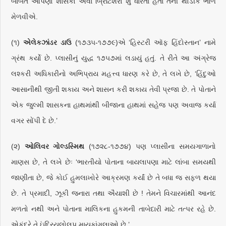
બાબતે આપણા શાસકો એવા બ્રિટિશરો શું ધારતા હતા તેની થોડીક ભાળ
મેળવીએ.
(૧)
એલેકઝાંડર ડાઉ
(૧૭૩૫-૧૭૭૯)એ ‘હિસ્ટરી ઑફ હિંદોસ્તાન’ નામે
ગ્રંથ કર્યો છે. પ્લાસીનું યુદ્ધ ૧૭૫૭માં લડાયું હતું. તે રીતે આ અંગ્રેજ
લશ્કરી અધિકારીનો અભિપ્રાય મહત્ત્વ ધારણ કરે છે, તે લખે છે, ‘હિંદુઓ
આસાનીથી જીતી શકાય અને શાસન કરી શકાય તેવી પ્રજા છે. તે પોતાને
એક જુલ્મી શાસકના હાથમાંથી બીજાના હાથમાં સહેજ પણ અવાજ કર્યા
વગર સોંપી દે છે.’
(૨)
ઓલિવર ગોલ્ડસ્મિથ
(૧૭૨૮-૧૭૭૪) પણ પ્લાસીના સમયગાળાનો
માણસ છે, તે લખે છેઃ ‘ભારતીયો પોતાના બાયલાપણા માટે લાંબા સમયથી
જાણીતા છે, જે કોઈ હુમલાખોરે આક્રમણ કર્યાં છે તે બધા જ સફળ થયા
છે. તે પ્રમાદી, ઝૂકી જનારા તથા ઐયાશી છે ! તેમને વિચારમાંથી આનંદ
મળતો નથી અને પોતાના માલિકના હુકમની તાબેદારી માટે તત્પર રહે છે.
એકંદરે તે ઇંદ્રિયલોલુપ માયકાંગલાઓ છે.’