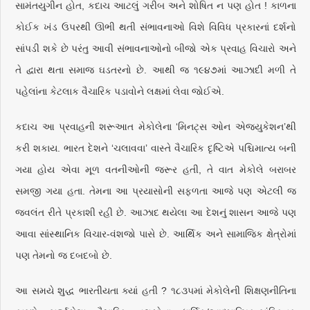
સામંતયુગીન હોત, કદાચ આટલું ગરીબ અને શોષિત ન પણ હોત ! કાળના
કોઈક ખંડ ઉપરથી ઊભી થતી સંભાવનાઓ વિશે વિવિધ પ્રકારનાં દર્શનો
સાંપડી શકે છે પરંતુ આવી સંભાવનાઓનો બીજો એક પ્રવાહ વિચારો અને
તે દ્વારા થતા સમાજ ઘડતરનો છે. આથી જ ૧૯૪૭માં આઝાદી મળી તે
પહેલાંના કેટલાક વૈચારિક પડાવોને લક્ષમાં લેવા જોઈએ.
કદાચ આ પ્રવાહની શરૂઆત મેકોલેના ‘મિનટ્‌સ ઓન એજ્યુકેશન’થી
કરી શકાય. ભારત દેશને ‘ચલાવવા’ વાસ્તે વૈચારિક દૃષ્ટિએ પશ્ચિમાત્ય બની
ગયા હોય એવા મૂળ વતનીઓની જરૂર હતી, તે વાત મેકોલે બરાબર
સમજી ગયા હતા. તેમના આ પ્રયાસોની સફળતા આજે પણ એટલી જ
જ્વલંત રીતે પ્રકાશી રહી છે. આઝાદ થયેલા આ દેશનું શાસન આજે પણ
આવા સાંસ્થાનિક વિચાર-વંશજો પાસે છે. આર્થિક અને સામાજિક ક્ષેત્રોમાં
પણ તેમનો જ દબદબો છે.
આ સમયે શુદ્ધ ભારતીયતા ક્યાં હતી ? ૧૮૩૫માં મેકોલેની શિક્ષણનીતિના