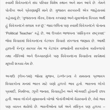
સ્વામી વિવેકાનંદને સંઘ પરિવાર વિશેષ સ્થાન અને માન આપે છે. તેમને
પોતીકા અને પ્રેરણામૂર્તિ માને છે. ગુજરાત સરકારની એક જાહેરાતમાં
કહેવાયું છે; ‘ગુજરાતના ગૌરવ, દેશના કલ્યાણ અને યુવાઓના વિકાસ અર્થે
હું વિવેકાનંદને સલામ કરું છું.’ જય લલિતા પણ સ્વામી વિવેકાનંદને પોતાના
‘Political Teacher’ કહે છે, આ ઉપરાંત ભાજપના ‘સાંસ્કૃિતક રાષ્ટ્રવાદ’
જેવા વિચારમાં વિવેકાનંદના કેટલાક વિચારો સંકળાતા જણાય છે. આથી
હાલની કેન્દ્ર સરકાર તેમ જ કેટલાંક રાજ્યોની સરકારોના કાર્યકલાપો
તથા નીતિઓ અને ઉચ્ચારણોને પણ વિવેકાનંદના વિચારોના સાપેક્ષમાં
મૂલવી શકાય તેમ છે.
અગાઉ (લેખ-૧માં) જોયા મુજબ, ઇંગ્લૅન્ડના તે સમયના પ્રભાવક
વિચારકોના મનમાં ભારત માટે ઘણો હલકો ભાવ હતો. ભારતના લોકો
પ્રમાદી, નિર્માલ્ય, ઝૂકી જનારા, વિચારહીન અને ભોગવાદી હોવાની છાપ
હતી. આવા લોકોને સુધારવાનો બોજો શ્વેતાંગીઓએ વેંઢારવાનો છે, તેવો ભાવ
પણ વ્યક્ત થયેલો છે. ભારતીઓના ધર્મ અને સંસ્કૃિત પણ હલકા –