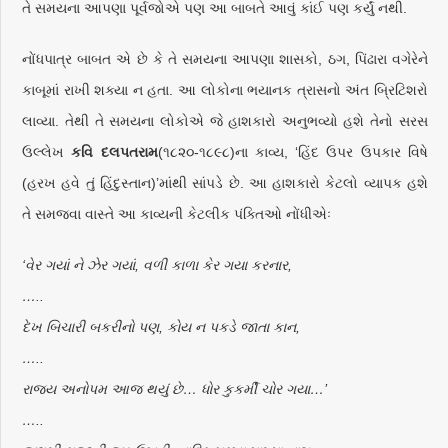
તે સમયના આપણા પૂર્વજોએ પણ આ બાબતે આવું કાંઈ પણ કર્યું નથી.
નોંધપાત્ર બાબત એ છે કે તે સમયના આપણા શાસકો, ઠગ, પિંઢારા વગેરેને
કાબૂમાં રાખી શક્યા ન હતા. આ લોકોના ભયાનક ત્રાસનો અંત બ્રિટિશરો
લાવ્યા. તેથી તે સમયના લોકોએ જે હાશકારો અનુભવ્યો હશે તેનો સરસ
ઉલ્લેખ
કવિ દલપતરામ
(૧૮૨૦-૧૮૯૮)ના કાવ્ય, ‘હિંદ ઉપર ઉપકાર વિષે
(હરખ હવે તું હિંદુસ્તાન)’માંથી સાંપડે છે. આ હાશકારો કેટલો વ્યાપક હશે
તે સમજવા વાસ્તે આ કાવ્યની કેટલીક પંક્તિઓ નોંધીએઃ
‘વેર ગયાં ને ઝેર ગયાં, વળી કાળા કેર ગયા કરનાર,
…..
દેખ બિચારી બકરીનો પણ, કોય ન પકડે જાતા કાન,
…..
રાજ્ય અનોપમ આજ થયું છે… ધોર કુકર્મી ચોર ગયા…’
…..