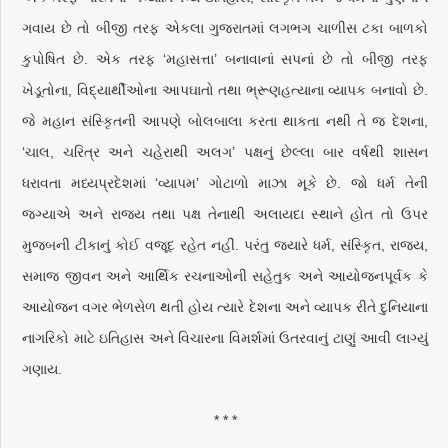
ગવાય છે તો બીજી તરફ એકલા ગુજરાતમાં લગભગ ચાળીસ ટકા બાળકો
કુપોષિત છે. એક તરફ ‘મહાસત્તા’ બનાવાનાં સપનાં છે તો બીજી તરફ
ખેડૂતોના, વિદ્યાર્થીઓના આપઘાતો તથા ભ્રૂણહત્યાના વ્યાપક બનાવો છે.
જે મહાન સંસ્કૃિતની આપણે બોલબાલા કરતા થાકતા નથી તે જ દેશના,
‘ચાલ, ચરિત્ર અને ચહેરાથી અલગ’ પક્ષનું છેલ્લા બાર વર્ષથી શાસન
ધરાવતા મધ્યપ્રદેશમાં ‘વ્યાપમ’ ગોટાળો માઝા મૂકે છે. જો ધર્મ તેની
જગ્યાએ અને રાજ્ય તથા પક્ષ તેનાથી અલાયદા સ્થાને હોત તો ઉપર
મુજબની ટીકાનું કોઈ વજૂદ રહેત નહીં. પરંતુ જ્યારે ધર્મ, સંસ્કૃિત, રાજ્ય,
સમાજ જીવન અને આર્થિક રચનાઓની સહેતુક અને આયોજનપૂર્વક કે
આયોજન વગર ભેળસેળ થતી હોય ત્યારે દેશના અને વ્યાપક રીતે દુનિયાના
નાગરિકો માટે ઇતિહાસ અને વિચારના વિમર્શમાં ઉતરવાનું ટાણું આવી લાગ્યું
ગણાય.
* * *