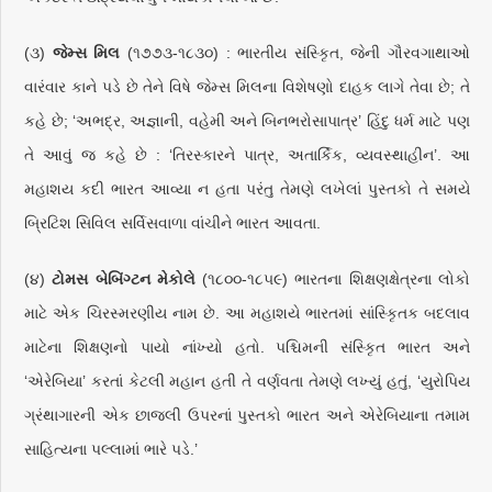
(૩)
જેમ્સ મિલ
(૧૭૭૩-૧૮૩૦) : ભારતીય સંસ્કૃિત, જેની ગૌરવગાથાઓ
વારંવાર કાને પડે છે તેને વિષે જેમ્સ મિલના વિશેષણો દાહક લાગે તેવા છે; તે
કહે છે; ‘અભદ્ર, અજ્ઞાની, વહેમી અને બિનભરોસાપાત્ર’ હિંદુ ધર્મ માટે પણ
તે આવું જ કહે છે : ‘તિરસ્કારને પાત્ર, અતાર્કિક, વ્યવસ્થાહીન’. આ
મહાશય કદી ભારત આવ્યા ન હતા પરંતુ તેમણે લખેલાં પુસ્તકો તે સમયે
બ્રિટિશ સિવિલ સર્વિસવાળા વાંચીને ભારત આવતા.
(૪)
ટોમસ બેબિંગ્ટન મેકોલે
(૧૮૦૦-૧૮૫૯) ભારતના શિક્ષણક્ષેત્રના લોકો
માટે એક ચિરસ્મરણીય નામ છે. આ મહાશયે ભારતમાં સાંસ્કૃિતક બદલાવ
માટેના શિક્ષણનો પાયો નાંખ્યો હતો. પશ્ચિમની સંસ્કૃિત ભારત અને
‘એરેબિયા’ કરતાં કેટલી મહાન હતી તે વર્ણવતા તેમણે લખ્યું હતું, ‘યુરોપિય
ગ્રંથાગારની એક છાજલી ઉપરનાં પુસ્તકો ભારત અને એરેબિયાના તમામ
સાહિત્યના પલ્લામાં ભારે પડે.’