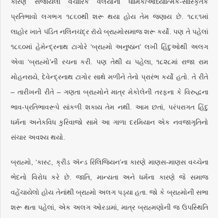
કારણે સર્જાયેલા વૈચારિક વલયોના ધાર્મિક/આધ્યાત્મિક-સાંસ્કૃિતક
પ્રતિભાવો લગભગ ૧૮૬૦થી શરૂ થયા હોય તેમ જણાય છે. ૧૮૬૧માં
લાહોર ખાતે પંડિત નલિનચંદ્ર રૉયે બ્રાહ્મોસમાજ શરૂ કર્યો. પણ તે પહેલાં
૧૮૬૦માં હેમેન્દ્રનાથ ટાગોરે ‘બ્રાહ્મો અનુષ્ઠાન’ લખી હિંદુઓથી અલગ
એવા ‘બ્રાહ્મો’ની રચના કરી. પણ તેથી ય પહેલા, ૧૮૨૮માં રાજા રામ
મોહનરાયે, દેવેન્દ્રનાથ ટાગોર સાથે મળીને તેનો પ્રારંભ કર્યો હતો. તે રીતે
– તારીખની રીતે – ગણતા બ્રાહ્મોને માત્ર મેકોલેની તરફના કે વિરુદ્ધના
ભાવ-પ્રતિભાવરૂપે સાંકળી શકાય તેમ નથી. આમ છતાં, પરંપરાગત હિંદુ
ધર્મના અનેકવિધ કુરિવાજો સામે આ ગાળા દરમિયાન એક નવજાગૃતિનો
સંચાર અવશ્ય થયો.
બ્રાહ્મો, ‘કાસ્ટ, ક્રીડ ઍન્ડ રિલિજિયન’ના કારણે માણસ-માણસ વચ્ચેના
ભેદનો વિરોધ કરે છે. જાતિ, માન્યતા અને ધર્મના કારણે જે સમાજ
વહેંચાયેલો હોય તેનાંથી બ્રાહ્મો અલગ પડ્યા હતા. જો કે બ્રાહ્મોની સભા
શરૂ થતા પહેલાં, એક અલગ ઓરડામાં, માત્ર બ્રાહ્મણોની જ ઉપસ્થિતિ