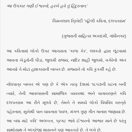
આ ઉપકાર ગણી ઈશ્વરનો, હરખે હવે તું હિંદુસ્તાન.’
ચિમનલાલ ત્રિવેદી ‘ચૂંટેલી કવિતા, દલપતરામ’
(ગુજરાતી સાહિત્ય અકાદમી, ગાંધીનગર)
આ કવિતામાં લોકો ઉપર આચરાતા ‘કાળા કેર’, લશ્કરો દ્વારા લૂંટવામાં
આવતા ખેડૂતોની પીડા, જુલમી રાજ્ય, નાદિર શાહી જુલમો, વગેરેનો અંત
આવ્યો તે મોટા હાશકારાની બાબત છે. રાજ્યને તો કવિ કુકર્મી કહે છે.
નોંધપાત્ર બાબત એ પણ છે કે એક તરફ દેશમાં ૧૮૫૭ની ઘટના બની
ત્યારે, તેની આસપાસની સામાજિક વ્યવસ્થા અને વાતાવરણને કવિ
દલપતરામ આ રીતે મૂલવે છે, તેમને તે સમયે લોકો વિધવિધ વસ્ત્રો
પહેરનારા, સુખેથી પાન ચાવનારા ‘ધવલ, મંગળ ગુણ ગીત ગાનારા જણાયા છે.
આ બધા માટે કવિ’ અલબત્ત, પ્રગટ ભાવે ઈશ્વરનો આભાર માને છે પરંતુ
સાથોસાથ તે અંગ્રેજી શાસનને પણ આવકારે છે. તે લખે છે,