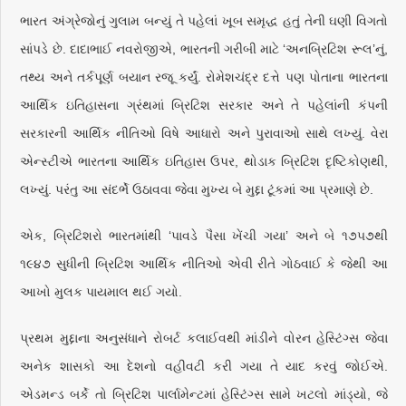
ભારત અંગ્રેજોનું ગુલામ બન્યું તે પહેલાં ખૂબ સમૃદ્ધ હતું તેની ઘણી વિગતો
સાંપડે છે. દાદાભાઈ નવરોજીએ, ભારતની ગરીબી માટે ‘અનબ્રિટિશ રૂલ’નું,
તથ્ય અને તર્કપૂર્ણ બયાન રજૂ કર્યું. રોમેશચંદ્ર દત્તે પણ પોતાના ભારતના
આર્થિક ઇતિહાસના ગ્રંથમાં બ્રિટિશ સરકાર અને તે પહેલાંની કંપની
સરકારની આર્થિક નીતિઓ વિષે આધારો અને પુરાવાઓ સાથે લખ્યું. વેરા
એન્સ્ટીએ ભારતના આર્થિક ઇતિહાસ ઉપર, થોડાક બ્રિટિશ દૃષ્ટિકોણથી,
લખ્યું. પરંતુ આ સંદર્ભે ઉઠાવવા જેવા મુખ્ય બે મુદ્દા ટૂંકમાં આ પ્રમાણે છે.
એક, બ્રિટિશરો ભારતમાંથી ‘પાવડે પૈસા ખેંચી ગયા’ અને બે ૧૭૫૭થી
૧૯૪૭ સુધીની બ્રિટિશ આર્થિક નીતિઓ એવી રીતે ગોઠવાઈ કે જેથી આ
આખો મુલક પાયમાલ થઈ ગયો.
પ્રથમ મુદ્દાના અનુસંધાને રોબર્ટ કલાઈવથી માંડીને વોરન હેસ્ટિંગ્સ જેવા
અનેક શાસકો આ દેશનો વહીવટી કરી ગયા તે યાદ કરવું જોઈએ.
એડમન્ડ બર્કે તો બ્રિટિશ પાર્લામેન્ટમાં હેસ્ટિંગ્સ સામે ખટલો માંડ્યો, જે