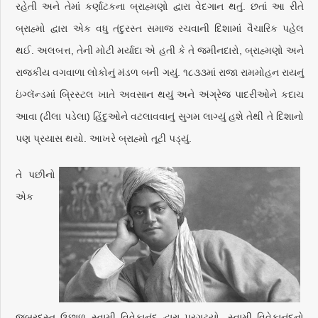
રહેતી અને તેમાં કર્ણાટકના બ્રાહ્મણો દ્વારા વેદગાન થતું. છતાં આ રીતે
બ્રાહ્મો દ્વારા એક વધુ તંદુરસ્ત સમાજ રચવાની દિશામાં વૈચારિક પહેલ
થઈ. અલબત્ત, તેની મોટી મર્યાદા એ હતી કે તે જમીનદારો, બ્રાહ્મણો અને
રાજકીય વગવાળા લોકોનું મંડળ બની ગયું. ૧૮૩૩માં રાજા રામમોહન રાયનું
ઇંગ્લૅન્ડમાં બ્રિસ્ટલ ખાતે અવસાન થયું અને અંગ્રેજ પાદરીઓને કદાચ
આવા (ઢીલા પડેલા) હિંદુઓને વટલાવવાનું સુગમ લાગ્યું હશે તેથી તે દિશાનો
પણ પ્રયાસ થયો. આખરે બ્રાહ્મો તૂટી પડ્યું.
તે પછીનો
એક
જબરદસ્ત ઉછાળ સ્વામી વિવેકાનંદ દ્વારા પ્રગટ્યો. સ્વામી વિવેકાનંદનો