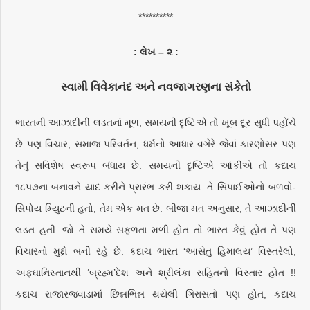
**********
: લેખ – ૨ :
સ્વામી વિવેકાનંદ અને નવજાગરણના સંકેતો
ભારતની આઝાદીની લડતનાં મૂળ, સમયની દૃષ્ટિએ તો ખૂબ દૂર સુધી પહોંચે
છે પણ વિચાર, સમાજ પરિવર્તન, ધર્મનો આધાર વગેરે જેવાં કારણોસર પણ
તેનું સવિશેષ સ્વરૂપ બંધાય છે. સમયની દૃષ્ટિએ આંકીએ તો કદાચ
૧૮૫૭ના બનાવને યાદ કરીને પ્રારંભ કરી શકાય. તે સિપાઈઓનો બળવો-
સિપોય મ્યુિટની હતો, તેમ એક મત છે. બીજા મત અનુસાર, તે આઝાદીની
લડત હતી. જો તે સમયે સફળતા મળી હોત તો ભારત કેવું હોત તે પણ
વિચારનો મુદ્દો બની રહે છે. કદાચ ભારત ‘આસેતુ હિમાલય’ વિસ્તરેલો,
અફઘાનિસ્તાનથી ‘બ્રહ્મ’દેશ અને શ્રીલંકા સહિતનો વિસ્તાર હોત !!
કદાચ રાજારજવાડામાં છિન્નભિન્ન થયેલી ગિરાસતો પણ હોત, કદાચ