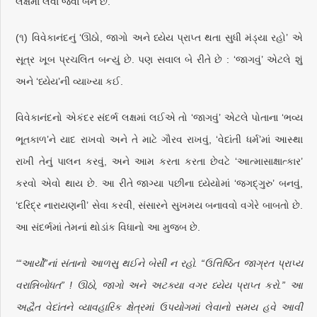
લક્ષમાં લેવા જેવા બને છે.
(૧) વિવેકાનંદનું ‘ઊઠો, જાગો અને ધ્યેય પ્રાપ્ત થતા સુધી મંડ્યા રહો’ એ
સૂત્ર ખૂબ પ્રચલિત બન્યું છે. પણ સવાલ બે રીતે છે : ‘જાગવું’ એટલે શું
અને ‘ધ્યેય’ની વ્યાખ્યા કઈ.
વિવેકાનંદનો એકંદર સંદર્ભ લક્ષમાં લઈએ તો ‘જાગવું’ એટલે પોતાના ‘ભવ્ય
ભૂતકાળ’ને યાદ રાખવો અને તે માટે ગૌરવ રાખવું, ‘વેદાંતી ધર્મ’માં આસ્થા
રાખી તેનું પાલન કરવું, અને આમ કરતા કરતા છેવટે ‘આત્માસાક્ષાત્કાર’
કરવો એવો થાય છે. આ રીતે જાગ્યા પછીના ધ્યેયોમાં ‘જગદ્‌ગુરુ’ બનવું,
‘દરિદ્ર નારાયણની’ સેવા કરવી, સંસારને સુખમય બનાવવો વગેરે બાબતો છે.
આ સંદર્ભમાં તેમનાં થોડાંક વિધાનો આ મુજબ છે.
‘“આર્યો”નાં સંતાનો આળસુ થઈને બેસી ન રહો. “ઉત્તિષ્ઠિત જાગ્રત પ્રાપ્ય
વરાન્નિબોધત” ! ઊઠો, જાગો અને અટક્યા વગર ધ્યેય પ્રાપ્ત કરો.” આ
અદ્વૈત વેદાંતને વ્યાવહારિક ક્ષેત્રમાં ઉપયોગમાં લેવાનો સમય હવે આવી