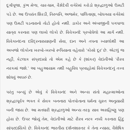
દૂર્ગાપૂજા, કુંભ મેળા, ચાર-ધામ, વૈશ્નોદેવી વગેરેમાં કરોડો શ્રદ્ધાળુઓ ઉમટી
પડે છે. આ ઉપરાંત શિરડી, તિરુપતિ, અજમેર, પાલિતાણા, બોધગયા વગેરેમાં
પણ ઉમટી પડનારાનો તોટો હોતો નથી. ડાકોર અને અંબાજીની પગપાળા
યાત્રા કરનારા પણ લાખો લોકો છે. વિવેકાનંદે પ્રબોધેલો આ માર્ગ નથી.
વિવેકાનંદના દરિદ્રનારાયાણની સેવા, દાન અને તપના ખ્યાલોથી આ
અબજો લોકોના ખરબો-ખરબો રૂપિયાના વહેવારો ‘કોસો દૂર’ છે. એટલું જ
નહીં, કેટલાક સંપ્રદાયો તો એમ કહે છે કે (શાંકર) વેદાંતીઓ ‘રૌરવ
નરકમાં જશે.’ આ બહુઆયામ તથી બહુવિધ પ્રવાહોમાં વિવેકાનંદનું તત્ત્વ
શોધવું અઘરું છે.
પરંતુ બન્યું છે એવું કે વિવેકાનંદ અને અન્ય સંતો મહાત્માઓના
શ્રદ્ધાપૂર્વક ભક્ત કે સેવક બનનારા પોતપોતાના ધર્મના ચુસ્ત અનુયાયી
બની જાય છે. આ મતધારી શ્રદ્ધાળુઓ અન્ય તરફ સાવ અસહિષ્ણુ પણ
હોય છે. ઉપર જોયું તેમ, વેદાંતીઓ માટે રૌરવ નરક નક્કી કરનારા હિંદુ
સાંપ્રદાયિકો છે. વિવેકાનંદ ભારતીય દર્શનશાસ્ત્ર કે તેના ન્યાય, વૈશેષિક