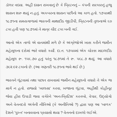
ડૉલર વધ્યા. અહીં ધ્યાન રાખવાનું છે કે બ્રિટનનું – કંપની સરકારનું હજુ
શાસન શરૂ થયું ન હતું. અકબરના શાસન પછીનો આ કાળ હતો. ૧૭૫૦થી
૧૮૭૧ના સમયગાળામાં ભારતની માથાદીઠ જીડીપી, બ્રિટનની તુલનાએ ૬૦
ટકા હતી પણ ૧૮૭૧માં તે માત્ર ચૌદ ટકા બની ગઈ.
આનો એક તાળો એ વાતમાંથી મળે છે કે અંગ્રેજોએ ખાસ કરીને જમીન
મહેસૂલના દરોમાં ભારે વધારો કર્યો. દા.ત. ૧૭૫૦માં એક ચોરસ માઇલદીઠ
મહેસૂલ રૂ. ૧૫૬.૭૦ હતું પરંતુ ૧૮૭૧માં તે રૂ. ૫૬૮.૭ થયું. આ વધારો
૩૬૨.૯૨ ટકાનો છે. (આ ગણતરી ૧૮૭૧ના ભાવે થઈ છે.)
ભારતને લૂંટવામાં તથા પછાત રાખવામાં જમીન મહેસૂલનો વધારો તે એક જ
માર્ગ ન હતો. રાજ્યો ‘ખાલસા’ કરવા, ખજાના લૂંટવા, અહીંથી કોહીનૂર
જેવા હીરા ઉપાડી જવા વગેરેને ‘અન-બ્રિટિશ’ કરતબો, વેપાર, ઉદ્યોગો
અને વેતનદરો અંગેની નીતિઓ (કે અનીતિઓ ?) દ્વારા પણ આ ‘બાળક’
દેશને ‘પુખ્ત’ બનાવવાના પ્રયાસો થયા ? વેતનનો દાખલો લઈએ.