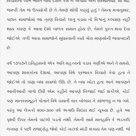
વિચારોનો લાભ ભારત જેવા દેશને કેમ ન અપાય અને સંસ્થાનવાદ શા માટે
જરૂરી તેમ જ ઉપયોગી છે તે તેમણે શોધી કાઢ્યું હતું ! તેમના મતાનુસાર,
પછાત સમાજોમાં આ ત્રણ વિચારો લાગુ પડાય તો વિશ્વનું કલ્યાણ નહીં
થાય કારણ કે આવા દેશો બાળક સમાન હોય છે, તેમને પુખ્ત થવા દેવા
જોઈએ. વળી આવા સમાજોને સુધારવાની કાર્ય ગોરા માણસોની જવાબદારી
છે.
વર્ષ ૧૭૫૭ને ઇતિહાસનો એક અતિ મહત્ત્વનો પડાવ ગણીએ અને તે સમયે,
આપણા શાસકોના દેશમાં, આપણા વિષે પ્રભાવક વિચારો કેવા હતા તે
જોઈએ તો ઘણા બધા સવાલો ઊઠે છે. તે બધા ખોટા હતા અને આપણને
આવીઆવી ગાળો દીધી એમ કહીને આપણે ખિજાઈ જઈ શકીએ, કોઈ
પણ માનવસમૂહને પોતાને વિષે ઘસાતી વાત બોલાય તે સાંભળવું ન જ ગમે.
પરંતુ આ લેખકો ૨૦૦-૩૦૦ વર્ષ અગાઉ વિદાય થઈ ચૂક્યા છે. હવે આ
પૃથ્વી ઉપર તેમનો પાટલો પડતો નથી. તેમની સામે માનહાનિ કે ભડકાઉ
લખાણ કે પછી રાજદ્રોહ જેવો કોઈ ખટલો માંડી શકાય તેમ પણ નથી. જે