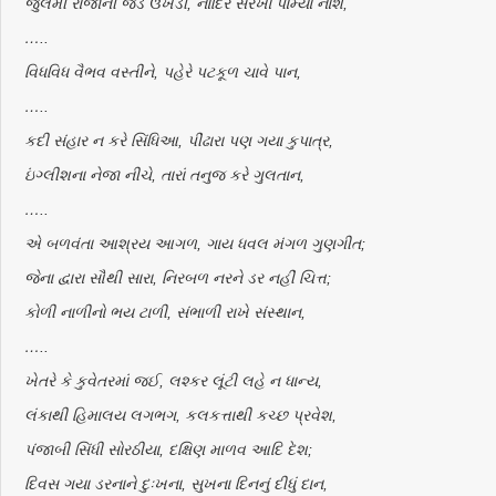
જુલમી રાજાની જડ ઉખડી, નાદિર સરખા પામ્યા નાશ,
…..
વિધવિધ વૈભવ વસ્તીને, પહેરે પટકૂળ ચાવે પાન,
…..
કદી સંહાર ન કરે સિંધિઆ, પીંઢારા પણ ગયા કુપાત્ર,
ઇંગ્લીશના નેજા નીચે, તારાં તનુજ કરે ગુલતાન,
…..
એ બળવંતા આશ્રય આગળ, ગાય ધવલ મંગળ ગુણગીત;
જેના દ્વારા સૌથી સારા, નિરબળ નરને ડર નહીં ચિત્ત;
કોળી નાળીનો ભય ટાળી, સંભાળી રાખે સંસ્થાન,
…..
ખેતરે કે કુવેતરમાં જઈ, લશ્કર લૂંટી લહે ન ધાન્ય,
લંકાથી હિમાલય લગભગ, કલકત્તાથી કચ્છ પ્રવેશ,
પંજાબી સિંધી સોરઠીયા, દક્ષિણ માળવ આદિ દેશ;
દિવસ ગયા ડરનાને દુઃખના, સુખના દિનનું દીધું દાન,