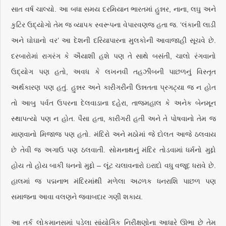
સાત વર્ષ ચાલ્યો. આ બધા સમય દરમિયાન ભારતમાં હુન્નર, નાના, લઘુ અને
કુટિર ઉદ્યોગો તેમ જ વ્યાપક સ્વરૂપના વેપારવણજ હતા જ. ‘લંકાની લાડી
અને ઘોઘાનો વર’ આ દેશની દરિયાપારના મુલકોની આવાજાહી સૂચવે છે.
દરબારોમાં રાગરંગ કે ઐયાશી હશે પણ તે સાથે બસંતી, ચાલો રંગવાનો
ઉદ્યોગ પણ હતો, અવધ કે લખનવી તહઝીબની પાછળનું વિસ્તૃત
અર્થકારણ પણ હતું. હુન્નર અને કારીગરીની ઉન્નતતા પ્રગટ્યા જ ન હોત
તો આબુ પર્વત ઉપરના દેલવાડાના દહેરા, તાજમહાલ કે અનેક બેનમૂન
સ્થાપત્યો પણ ન હોત. પૈસા હતા, કારીગરી હતી અને તે પોષવાનો તેમ જ
માણવાનો મિજાજ પણ હતો. મંદિરો અને મઠોમાં જે દોલત આજે ઠલવાય
છે તેવી જ અગાઉ પણ ઠલવાતી. સોમનાથનું મંદિર તોડવામાં ધર્મનો મુદ્દો
હોય તો હોય બાકી ધનનો મુદ્દો – લૂંટ ચલાવનારો ઇરાદો વધુ વજૂદ ધરાવે છે.
હાલમાં જ પદ્મનાભ મંદિરમાંથી મળેલા અઢળક ધનરાશિ પાછળ પણ
સમાજના આવા વલણને જવાબદાર ગણી શકાય.
આ તર્ક લોકમાનસમાં પડેલા સાંયોગિક નિરીક્ષણોના આધારે ઊભા છે તેમ