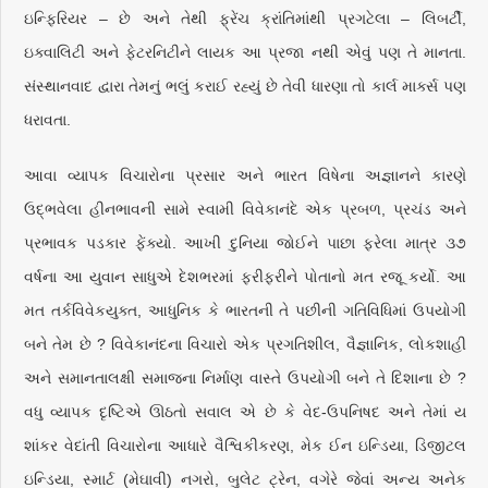
ઇન્ફિરિયર – છે અને તેથી ફ્રેંચ ક્રાંતિમાંથી પ્રગટેલા – લિબર્ટી,
ઇક્વાલિટી અને ફેટરનિટીને લાયક આ પ્રજા નથી એવું પણ તે માનતા.
સંસ્થાનવાદ દ્વારા તેમનું ભલું કરાઈ રહ્યું છે તેવી ધારણા તો કાર્લ માર્ક્સ પણ
ધરાવતા.
આવા વ્યાપક વિચારોના પ્રસાર અને ભારત વિષેના અજ્ઞાનને કારણે
ઉદ્‌ભવેલા હીનભાવની સામે સ્વામી વિવેકાનંદે એક પ્રબળ, પ્રચંડ અને
પ્રભાવક પડકાર ફેંક્યો. આખી દુનિયા જોઈને પાછા ફરેલા માત્ર ૩૭
વર્ષના આ યુવાન સાધુએ દેશભરમાં ફરીફરીને પોતાનો મત રજૂ કર્યો. આ
મત તર્કવિવેકયુક્ત, આધુનિક કે ભારતની તે પછીની ગતિવિધિમાં ઉપયોગી
બને તેમ છે ? વિવેકાનંદના વિચારો એક પ્રગતિશીલ, વૈજ્ઞાનિક, લોકશાહી
અને સમાનતાલક્ષી સમાજના નિર્માણ વાસ્તે ઉપયોગી બને તે દિશાના છે ?
વધુ વ્યાપક દૃષ્ટિએ ઊઠતો સવાલ એ છે કે વેદ-ઉપનિષદ અને તેમાં ય
શાંકર વેદાંતી વિચારોના આધારે વૈશ્વિકીકરણ, મેક ઈન ઇન્ડિયા, ડિજીટલ
ઇન્ડિયા, સ્માર્ટ (મેઘાવી) નગરો, બુલેટ ટ્રેન, વગેરે જેવાં અન્ય અનેક