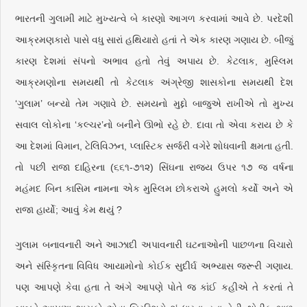
ભારતની ગુલામી માટે મુખ્યત્વે બે કારણો આગળ કરવામાં આવે છે. પરદેશી
આક્રમણકારો પાસે વધુ સારાં હથિયારો હતાં તે એક કારણ ગણાય છે. બીજું
કારણ દેશમાં સંપનો અભાવ હતો તેવું અપાય છે. કેટલાક, મુસ્લિમ
આક્રમણોના સમયથી તો કેટલાક અંગ્રેજી શાસકોના સમયથી દેશ
‘ગુલામ’ બન્યો તેમ ગણાવે છે. સમયનો મુદ્દો બાજુએ રાખીએ તો મુખ્ય
સવાલ લોકોના ‘કલ્ચર’નો બનીને ઊભો રહે છે. દાવા તો એવા કરાય છે કે
આ દેશમાં વિમાન, ટેલિવિઝન, પ્લાસ્ટિક સર્જરી વગેરે શોધવાની ક્ષમતા હતી.
તો પછી રાજા દાહિરના (૬૬૧-૭૧૨) સિંઘના રાજ્ય ઉપર ૧૭ જ વર્ષના
મહંમદ બિન કાસિમ નામના એક મુસ્લિમ છોકરાએ હુમલો કર્યો અને એ
રાજા હાર્યો; આવું કેમ થયું ?
ગુલામ બનાવનારી અને આઝાદી અપાવનારી ઘટનાઓની પાછળના વિચારો
અને સંસ્કૃિતના વિવિધ આયામોનો કોઈક સુદીર્ઘ અભ્યાસ જરૂરી ગણાય.
પણ આપણે કેવા હતા તે અંગે આપણે પોતે જ કાંઈ કહીએ તે કરતાં તે