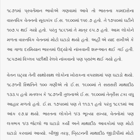
૧૮૭૧માં પ્રવર્તમાન ભાવોએ ગણવામાં આવે તો ભારતના કામદારોના
વાસ્તવિક વેતનનો સૂચકાંક ઈ.સ. ૧૬૦૦માં ૧૫૯.૭ હતો. તે ૧૭૫૦માં ઘટીને
૧૦૭.૫ થઈ ગયો હતો. પરંતુ ૧૮૬૧માં તે માત્ર ૯૫.૭ હતો. આમ લોકોને
મળતા વાસ્તવિક વેતનમાં મોટો ઘટાડો થયો હતો. અહીં એ યાદ રાખીએ કે
આ ગાળા દરમિયાન ભારતમાં ઉદ્યોગો નાંખવાની શરૂઆત થઈ ગઈ હતી.
૧૮૫૭માં વિપ્લવ પછીથી રેલવે નાંખવાનો પણ પ્રારંભ થઈ ગયો હતો.
વેતન ઘટ્યા તેની સાથોસાથ લોકોના ખોરાકના વપરાશમાં પણ ઘટાડો થયો.
૧૮૭૧ની સ્થિતિને ૧૦૦ ગણીએ તો ઈ.સ. ૧૬૦૦માં તે સરાસરી માથાદીઠ
૧૩૩.૫ હતો મતલબ કે ૧૮૭૧ની તુલનાએ ઈ.સ. ૧૬૦૦માં તેત્રીસ ટકા વધુ
આહાર મળતો હતો. ઈ.સ. ૧૭૫૦માં પણ તે ૧૧૩.૧ હતો પરંતુ ૧૮૬૧માં આ
આંક ૯૭.૪ થયો. ભારતના લોકોને ૧/૩ ભૂખ્યા રાખ્યા, વેતનોમાં પણ
લગભગ ૧/૩ જેટલો જ ઘટાડો કર્યો અને માથાદીઠ આવકોમાં પણ મોટો
ઘટાડો કરવામાં આવ્યો. બીજી તરફ, બ્રિટનની માથાદીઠ જીડીપીમાં મોટો