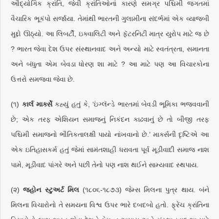
ઔદ્યોગિક ક્રાંતિ, જેવી ક્રાંતિઓનાં કારણે સમગ્ર પશ્ચિમી જગતમાં
વૈચારિક ભૂકંપો સર્જાયા. તેમાંથી ભારતની ગુલામીના સંદર્ભમાં એક વ્યાજબી
મુદ્દો ઊઠ્યો. આ લિબર્ટી, ઇક્વાલિટી અને ફૅટરનિટી માત્ર યુરોપ માટે જ છે
? ભારત જેવા દેશ ઉપર સંસ્થાનવાદ અને અન્યો માટે સ્વતંત્રતા, સમાનતા
અને બંધુતા એમ બેવડા ધોરણ શા માટે ? આ માટે પણ આ વિચારકોના
ઉત્તરો સમજવા જેવા છે.
(૧)
કાર્લ માર્ક્સે
કહ્યું હતું કે, ‘ઇંગ્લૅન્ડે ભારતમાં બેવડી ભૂમિકા ભજવવાની
છે; એક તરફ એશિયન સમાજનું નિકંદન કાઢવાનું છે તો બીજી તરફ
પશ્ચિમી સમાજનો ભૌતિકતાલક્ષી પાયો નાંખવાનો છે.’ માર્ક્સની દૃષ્ટિએ આ
એક ઇતિહાસકર્મ હતું જેમાં સામંતશાહી ધરાવતા પૂર્વ મૂડીવાદી સમાજ નાશ
પામે, મૂડીવાદ પાંગરે અને પછી તેનો પણ નાશ થઈને સામ્યવાદ સ્થપાય.
(૨)
જ્હોન સ્ટુઅર્ટ મિલ
(૧૮૦૬-૧૮૭૩) જેમ્સ મિલના પુત્ર થાય. બંને
મિલના વિચારોનો તે સમયના વિશ્વ ઉપર ભારે દબદબો હતો. ફ્રેંચ ક્રાંતિના