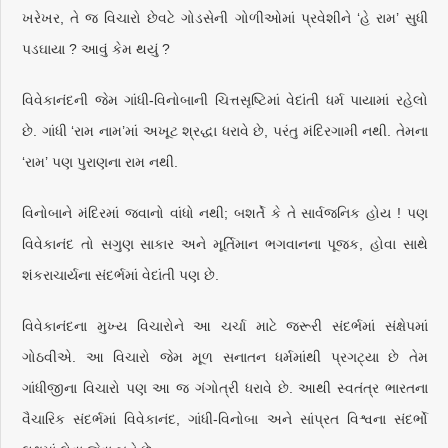
ખરેખર, તે જ વિચારો છેવટે ગોડસેની ગોળીઓમાં પ્રવેશીને ‘હે રામ’ સુધી
પડઘાયા ? આવું કેમ થયું ?
વિવેકાનંદની જેમ ગાંધી-વિનોબાની ચિત્તસૃષ્ટિમાં વેદાંતી ધર્મ પાયામાં રહેલો
છે. ગાંધી ‘રામ નામ’માં અખૂટ શ્રદ્ધા ધરાવે છે, પરંતુ મંદિરગામી નથી. તેમના
‘રામ’ પણ પુરાણના રામ નથી.
વિનોબાને મંદિરમાં જવાનો વાંધો નથી; બશર્તે કે તે સાર્વજનિક હોય ! પણ
વિવેકાનંદ તો સગુણ સાકાર અને મૂર્તિમાન ભગવાનના પૂજક, હોવા સાથે
શંકરાચાર્યના સંદર્ભમાં વેદાંતી પણ છે.
વિવેકાનંદના મુખ્ય વિચારોને આ ચર્ચા માટે જરૂરી સંદર્ભમાં સંક્ષેપમાં
ગોઠવીએ. આ વિચારો જેમ મૂળ સનાતન ધર્મમાંથી પ્રગટ્યા છે તેમ
ગાંધીજીના વિચારો પણ આ જ ગંગોત્રી ધરાવે છે. આથી સ્વતંત્ર ભારતના
વૈચારિક સંદર્ભમાં વિવેકાનંદ, ગાંધી-વિનોબા અને સાંપ્રત વિશ્વના સંદર્ભો