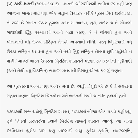
(૫)
કાર્લ માર્ક્સ
(૧૮૧૮-૧૮૮૩) : માર્ક્સ ઓગણીસમી સદીના જ નહીં પણ
આજના જગત માટે પણ એક મહાન વિચારક તરીકે પ્રસ્થાપિત થયેલા છે.
તે લખે છે ‘ભારત ઉપર હુમલા કરનારા આરબ, તુર્ક, તર્તાર અને મોગલો
જલદીથી હિંદુ પ્રભાવમાં આવી ગયા કારણ કે તે જંગલી હતા અને
પોતાનાથી વધુ ઉચ્ચ સંસ્કૃિત તેમણે અપનાવી લીધી. પરંતુ બ્રિટિશરો વધુ
ઉચ્ચ સંસ્કૃિત ધરાવતા હતા અને તેથી હિંદુ સંસ્કૃિત તેમના સુધી પહોંચી ન
શકી.’ માર્ક્સ ભારત ઉપરના બ્રિટિશ શાસનને પછાત સમાજમાંથી મૂડીવાદી
(અને તેથી વધુ વિકસિત) સમાજ બનવાની દિશાનું યોગ્ય પગલું ગણતા.
આ પ્રકારના અન્ય પણ અનેક મતો છે. અહી ંમુદ્દો એ છે કે તે સમયના
મહાન ગણાતા બ્રિટિશ ચિંતકોના મતે ભારતની છબી અત્યંત હલકી હતી.
૧૭૫૭થી શરૂ થયેલું બ્રિટિશ શાસન, ૧૮૫૭માં બીજા એક પડાવે પહોંચ્યું.
હવે ‘કંપની સરકાર’ના સ્થાને બ્રિટિશ તાજનું શાસન આવ્યું. આ ગાળા
દરમિયાન યુરોપ પણ ઘણું બદલાઈ ગયું. ફ્રેંચ ક્રાંતિ, નવજાગૃતિ,