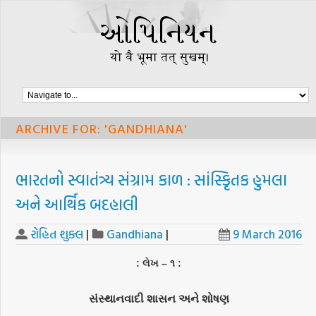
ARCHIVE FOR: 'GANDHIANA'
ભારતનો સ્વાતંત્ર્ય સંગ્રામ કાળ : સાંસ્કૃિતક હુમલા
અને આર્થિક બદહાલી
રોહિત શુક્લ
|
Gandhiana
|
9 March 2016
: લેખ – ૧ :
સંસ્થાનવાદી શાસન અને શોષણ