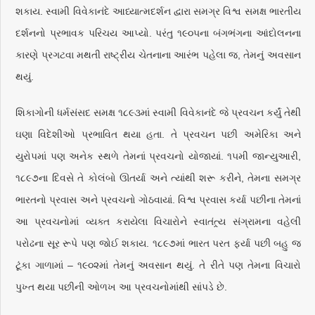
શકાય. સ્વામી વિવેકાનંદે આધ્યાત્મદર્શન દ્વારા સમગ્ર વિશ્વ સમક્ષ ભારતીય
દર્શનનો પ્રભાવક પરિચય આપ્યો. પરંતુ ૧૯૦૫ના બંગભંગના આંદોલનના
કારણે પ્રગટવા મથતી રાષ્ટ્રીય ચેતનાના આરંભ પહેલા જ, તેમનું અવસાન
થયું.
શિકાગોની ધર્મસંસદ સમક્ષ ૧૮૯૩માં સ્વામી વિવેકાનંદે જે પ્રવચન કર્યું તેથી
ઘણા વિદેશીઓ પ્રભાવિત થયા હતા. તે પ્રવચન પછી અમેરિકા અને
યુરોપમાં પણ અનેક સ્થળે તેમનાં પ્રવચનો યોજાયાં. ૧૫મી જાન્યુઆરી,
૧૮૯૭ના દિવસે તે કોલંબો ઊતર્યા અને ત્યાંથી શરૂ કરીને, તેમના સમગ્ર
ભારતનો પ્રવાસ અને પ્રવચનો ગોઠવાયાં. વિશ્વ પ્રવાસ કર્યા પછીના તેમનાં
આ પ્રવચનોમાં વ્યક્ત કરાયેલા વિચારોને સ્વાતંત્ર્ય સંગ્રામના વહેલી
પરોઢના સૂર રૂપે પણ જોઈ શકાય. ૧૮૯૭માં ભારત પરત ફર્યા પછી બહુ જ
ટૂંકા ગાળામાં – ૧૯૦૨માં તેમનું અવસાન થયું. તે રીતે પણ તેમના વિચારો
પુખ્ત થયા પછીની ઓળખ આ પ્રવચનોમાંથી સાંપડે છે.