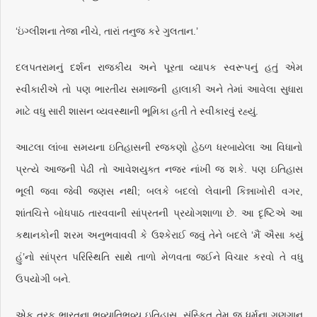
‘ઇંગ્લીશના તેજા નીચે, તારાં તનુજ કરે ગુલતાન.’
દલપતરામનું દર્શન રાજકીય અને પૂરતા વ્યાપક સ્વરૂપનું હતું એમ
સ્વીકારીએ તો પણ ભારતીય સમાજની હાલાકી અને તેમાં આવેલા સુધારા
માટે વધુ સારી શાસન વ્યવસ્થાની ભૂમિકા હતી તે સ્વીકારવું રહ્યું.
આટલા લાંબા સમયના ઇતિહાસની રજકણો હેઠળ ધરબાયેલા આ વિધાનો
પ્રત્યે આજની પેઢી તો આવેશયુક્ત નજર નાંખી જ શકે. પણ ઇતિહાસ
ભૂલી જવા જેવી જણસ નથી; બલકે બદલો લેવાની કિન્નાખોરી વગર,
શાંતચિત્તે બોધપાઠ તારવવાની સાંપ્રતની પ્રયોગશાળા છે. આ દૃષ્ટિએ આ
કથાનકોની શરમ અનુભવાવવી કે ઉશ્કેરાઈ જવું તેને બદલે ‘મૈં ઐસા ક્યું
હું’નો સાંપ્રત પરિસ્થિતિ સાથે તાળો મેળવતા જઈને વિચાર કરવો તે વધુ
ઉપયોગી બને.
એક તરફ ભારતના ભવ્યાતિભવ્ય ઇતિહાસ, સંસ્કૃિત તેમ જ ધર્મના ગુણગાન