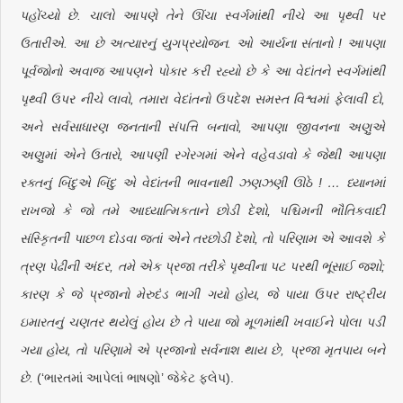
પહોંચ્યો છે. ચાલો આપણે તેને ઊંચા સ્વર્ગમાંથી નીચે આ પૃથ્વી પર
ઉતારીએ. આ છે અત્યારનું યુગપ્રયોજન. ઓ આર્યના સંતાનો ! આપણા
પૂર્વજોનો અવાજ આપણને પોકાર કરી રહ્યો છે કે આ વેદાંતને સ્વર્ગમાંથી
પૃથ્વી ઉપર નીચે લાવો, તમારા વેદાંતનો ઉપદેશ સમસ્ત વિશ્વમાં ફેલાવી દો,
અને સર્વસાધારણ જનતાની સંપત્તિ બનાવો, આપણા જીવનના અણુએ
અણુમાં એને ઉતારો, આપણી રગેરગમાં એને વહેવડાવો કે જેથી આપણા
રક્તનું બિંદુએ બિંદુ એ વેદાંતની ભાવનાથી ઝણઝણી ઊઠે ! … ધ્યાનમાં
રાખજો કે જો તમે આધ્યાત્મિકતાને છોડી દેશો, પશ્ચિમની ભૌતિકવાદી
સંસ્કૃિતની પાછળ દોડવા જતાં એને તરછોડી દેશો, તો પરિણામ એ આવશે કે
ત્રણ પેઢીની અંદર, તમે એક પ્રજા તરીકે પૃથ્વીના પટ પરથી ભૂંસાઈ જશો;
કારણ કે જે પ્રજાનો મેરુદંડ ભાગી ગયો હોય, જે પાયા ઉપર રાષ્ટ્રીય
ઇમારતનું ચણતર થયેલું હોય છે તે પાયા જો મૂળમાંથી ખવાઈને પોલા પડી
ગયા હોય, તો પરિણામે એ પ્રજાનો સર્વનાશ થાય છે, પ્રજા મૃતપાય બને
છે.
(‘ભારતમાં આપેલાં ભાષણો’ જેકેટ ફ્લેપ).