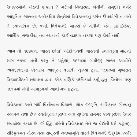
ઉપક્રમોને ગોઠવી શકાય ? ગરીબી નિવારણ, ખેતીની સમૃદ્ધિ વગેરે
આધુનિક ભારતના અનેકવિધ ક્ષેત્રોમાં વિવેકાનંદનું દર્શન ઉપયોગી ન બને
તે સ્વાભાવિક છે. વળી, વિવેકાનંદે માર્ક્સ કે ગાંધીની જેમ સામાજિક,
આર્થિક, રાજકીય, નવ રચનાનો કોઈ વ્યાપક નકશો પણ દોર્યો નથી.
આમ તો ૧૯૪૨ના ‘ભારત છોડો’ આંદોલનથી ભારતની સ્વતંત્રતા માટેની
માંગ સ્પષ્ટ બની પરંતુ તે પહેલાં, ૧૯૧૫માં ગાંધીજી ભારત આવીને
અમદાવાદમાં કોચરબ આશ્રમ વસાવી ચૂક્યા હતા. ૧૯૨૦માં ગૂજરાત
વિદ્યાપીઠની સ્થાપના દ્વારા એક વણિકે ઋષિકાર્ય કર્યું હતું. વિનોબા પણ
૧૯૧૫માં ગાંધી આશ્રમમાં આવી મળ્યા હતા.
વિવેકાનંદ અને ગાંધી-વિનોબાના વિચારો, લોક જાગૃતિ, સાંસ્કૃિતક ગૌરવનું
સ્થાપન તથા છેક સ્વતંત્રતા પ્રાપ્ત થતા સુધીના સમગ્ર કાળપ્રદેશ ઉપર
છવાયેલા રહ્યા છે. જે હિંદુ ધર્મનો (વિવેકાનંદ તેને જ વેદાંતી ધર્મ કહેતા),
સંસ્કૃિતગત ગૌરવ તથા રાષ્ટ્રની નવજાગૃતિ વાસ્તે વિવેકાનંદે ઉદ્‌ઘોષ કર્યો;