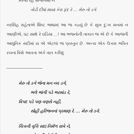
નિત્ય રહે સત્સંગમાં ને
તોડી દીધાં માયા કેરા ફંદ રે … મેરુ તો ડગે.
નરસિંહ મહેતાએ શિષ્ટ ભાષામાં આ જ કહ્યું છે કે સુખ દુ:ખ મનમાં ન
આણીએ, ઘટ સાથે રે ઘડિયા …! આ ભજનોની તાકાત જ એ છે કે આજની
આધુનિક સદીમાં ય એ એટલાં જ પ્રસ્તુત છે. અન્ય એક ઉત્તમ ભક્તિ
રચના વિશે આવતા અંકે વાત કરીશું.
————————–
મેરુ તો ડગે જેના મન નવ ડગે,
ભલે ભાંગી પડે ભરમાંડ રે,
વિપદ પડે પણ વણસે નહીં,
સોહી હરિજનનાં પ્રમાણ રે. … મેરુ તો ડગે.
ચિત્તની વૃત્તિ સદા નિર્મળ રાખે ને,