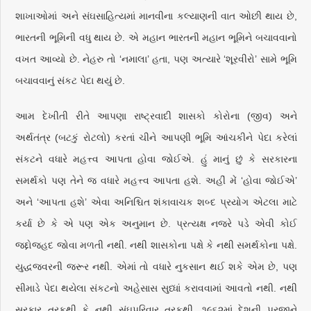
શાખાઓમાં અને સંઘસાહિત્યમાં માનવીના કલ્યાણની વાત ઓછી થાય છે,
ભારતની ભૂમિની વધુ થાય છે. એ મહાન ભારતની મહાન ભૂમિને બચાવવાનો
વખત આવ્યો છે. નેહરુ તો ‘નમાલા’ હતા, પણ અત્યારે ‘શૂરવીરો’ સામે ભૂમિ
બચાવવાનું સંકટ પેદા થયું છે.
આમ દેખીતી રીતે આપણા રાષ્ટ્રવાદી શાસકો કોરોના (જીવ) અને
અર્થતંત્ર (બટકું રોટલો) કરતાં ચીને આપણી ભૂમિ આંચકીને પેદા કરેલાં
સંકટને વધારે મહત્ત્વ આપતા હોવા જોઈએ. હું માનું છું કે સરકારના
સમર્થકો પણ તેને જ વધારે મહત્ત્વ આપતા હશે. અહીં મેં ‘હોવા જોઈએ’
અને ‘આપતા હશે’ એવા અનિશ્ચિત શંકાવાચક શબ્દ પ્રયોગ એટલા માટે
કર્યા છે કે એ પણ એક અનુમાન છે. પ્રત્યક્ષ નજરે પડે એવી કોઈ
જદ્દોજહદ જોવા મળતી નથી. નથી શાસકોના પક્ષે કે નથી સમર્થકોના પક્ષે.
યુદ્ધજ્વરની જરૂર નથી. એમાં તો વધારે નુકસાન થઈ શકે એમ છે, પણ
સીમાડે પેદા થયેલા સંકટનો અહેસાસ સુધ્ધાં કરાવવામાં આવતો નથી. નથી
સરકાર તરફથી કે નથી સંઘપરિવાર તરફથી. ૧૯૬૨માં દેશની પ્રજાને