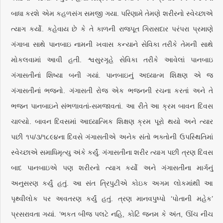
બાધા કરશે એમ કહળસંગ સમજી ગયા. પરિણામે તેમણે શરીરનો સ્વેચ્છાએ
ત્યાગ કર્યો. કહેવાય છે કે તે કાળની રાજપૂત ગિરાસદાર પરંપરા પ્રમાણે
ગંગાબા સાથે પાનબાઇ નામની ખવાસ કન્યાને સેવિકા તરીકે તેમની સાથે
મોકલવામાં આવી હતી. શ્વસુરગૃહે સેવિકા તરીકે આવેલાં પાનબાઇ
ગંગાસતીનાં શિષ્યા બની ગયાં. પાનબાઇનું અધ્યાત્મ શિક્ષણ એ જ
ગંગાસતીનાં ભજનો. ગંગાસતી રોજ એક ભજનની રચના કરતાં અને તે
ભજન પાનબાઇને સંભળાવતાં-સમજાવતાં. આ રીતે આ ક્રમ બાવન દિવસ
ચાલ્યો. બાવન દિવસમાં આધ્યાત્મિક શિક્ષણ ક્રમ પૂરો થયો અને ત્યાર
પછી ૧૫/૩/૧૮૯૪ના દિવસે ગંગાસતીએ અનેક સંતો ભક્તોની ઉપસ્થિતિમાં
સ્વેચ્છાએ સમાધિમૃત્યુ અંકે કર્યું. ગંગાસતીના શરીર ત્યાગ પછી ત્રણ દિવસ
બાદ પાનબાઇએ પણ શરીરનો ત્યાગ કર્યો અને ગંગાસતીના માર્ગનું
અનુસરણ કર્યું હતું. આ સંત ત્રિપુટીએ કોઇક અગમ લોકમાંથી આ
પૃથ્વીલોક પર અવતરણ કર્યું હતું. ત્રણ માનવપુષ્પો ‘પોતાની મહેક’
પ્રસરાવતા ગયાં. ‘ભકત બીજ પલટે નહિ, કોટિ જનમ કે અંત, ઊંચ નીચ