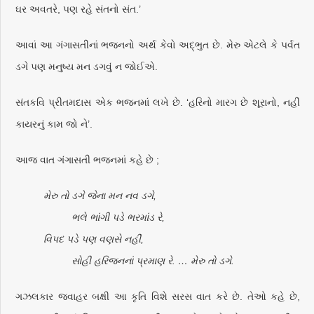
ઘર અવતરે, પણ રહે સંતનો સંત.’
આવાં આ ગંગાસતીનાં ભજનનો અર્થ કેવો અદ્ભુત છે. મેરુ એટલે કે પર્વત
ડગે પણ મનુષ્ય મન ડગવું ન જોઈએ.
સંતકવિ પ્રીતમદાસ એક ભજનમાં લખે છે. ‘હરિનો મારગ છે શૂરાનો, નહીં
કાયરનું કામ જો ને’.
આજ વાત ગંગાસતી ભજનમાં કહે છે ;
મેરુ તો ડગે જેના મન નવ ડગે,
ભલે ભાંગી પડે ભરમાંડ રે,
વિપદ પડે પણ વણસે નહીં,
સોહી હરિજનનાં પ્રમાણ રે. … મેરુ તો ડગે.
ગઝલકાર જવાહર બક્ષી આ કૃતિ વિશે સરસ વાત કરે છે. તેઓ કહે છે,