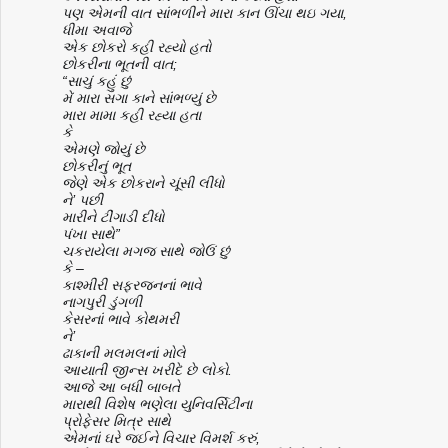
પણ
એમની
વાત
સાંભળીને
મારા
કાન
ઊંચા
થઇ
ગયા
,
ધીમા
અવાજે
એક
છોકરો
કહી
રહ્યો
હતો
છોકરીના
ભૂતની
વાત
;
“
સાચું
કહું
છું
મેં
મારા
સગા
કાને
સાંભળ્યું
છે
મારા
મામા
કહી
રહ્યા
હતા
કે
એમણે
જોયું
છે
છોકરીનું
ભૂત
જેણે
એક
છોકરાને
ચૂંસી
લીધો
ને
’
પછી
મારીને
ટીંગાડી
દીધો
પંખા
સાથે
”
ચકરાયેલા
મગજ
સાથે
જોઉં
છું
કે
–
કાશ્મીરી
સફરજનનાં
ભાવે
નાગપુરી
ડુંગળી
કેસરનાં
ભાવે
કોથમરી
ને
’
ઢાકાની
મલમલનાં
મોલે
આયાતી
જીન્સ
ખરીદે
છે
લોકો
.
આજે
આ
બધી
બાબતે
મારાથી
વિશેષ
ભણેલા
યુનિવર્સિટીના
પ્રોફેસર
મિત્ર
સાથે
એમનાં
ઘરે
જઈને
વિચાર
વિમર્શ
કરું
,