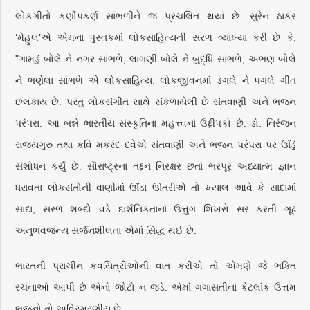
લોકગીતો કર્ણોપકર્ણ સાંભળીને જ પ્રચલિત થયાં છે. સુરેન ઠાકર
‘મેહુલ’એ એમના પુસ્તકમાં લોકસાહિત્યની સરળ વ્યાખ્યા કરી છે કે,
"ગામડું બોલે ને નગર સાંભળે, લાગણી બોલે ને બુદ્ધિ સાંભળે, અભણ બોલે
ને ભણેલા સાંભળે એ લોકસાહિત્ય. લોકજીવનમાં ડગલે ને પગલે ગીત
છલકાય છે. પરંતુ લોકસંગીત સાથે સંકળાયેલી છે સંતવાણી અને ભજન
પરંપરા. આ બન્ને ભારતીય સંસ્કૃતિના મહત્ત્વનાં ઉદ્દીપકો છે. ડો. નિરંજન
રાજ્યગુરુ તથા કવિ મકરંદ દવેએ સંતવાણી અને ભજન પરંપરા પર ઊંડું
સંશોધન કર્યું છે. સૌરાષ્ટ્રના તદ્દન નિરક્ષર છતાં ભરપૂર અધ્યાત્મ જ્ઞાન
ધરાવતા લોકસંતોની વાણીમાં ઊંડા ઊતરીએ તો ખ્યાલ આવે કે સાદામાં
સાદા, સરળ શબ્દો વડે દાર્શનિકતાનાં ઉત્તુંગ શિખરો સર કરતી ગૂઢ
અનુભવજન્ય સર્જનશીલતા એમાં સિદ્ધ થઈ છે.
ભારતની પ્રાચીન કવયિત્રીઓની વાત કરીએ તો એમણે જે ભક્તિ
રચનાઓ આપી છે એનો જોટો ન જડે. એમાં ગંગાસતીનાં કેટલાંક ઉત્તમ
ભજનો તો અવિસ્મરણીય છે.