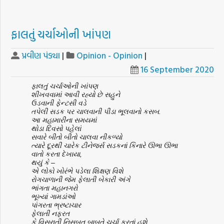
ફાલતું ચર્ચાઓની ખાંપણ
પ્રવીણ પંડ્યા
|
Opinion - Opinion
|
16 September 2020
ફાલતું
ચર્ચાઓની
ખાંપણ
શીખવવામાં
આવી
રહ્યો
છે
સહુને
ઉડવાની
ફેન્ટસી
વડે
તપેલી
સડક
પર
ચાલવાની
પીડા
ભૂલવાનો
કસબ
.
આ
મહામારીના
સમયમાં
થોડા
દિવસો
પહેલાં
સવારે
બીતો
બીતો
ચાલવા
નીકળ્યો
ત્યારે
દૂરથી
ચારેક
ટીનેજર્સ
સડકનાં
કિનારે
ઊભા
ઊભા
વાતો
કરતા
દેખાયા
,
થયું
કે
–
એ
લોકો
ખોરંભે
પડેલા
શિક્ષણ
વિશે
રોગચાળાની
જેમ
ફેલાતી
બેકારી
અંગે
ભાંગતા
મહાનગરો
ભૂખ્યાં
ગામડાંઓ
પાંગરતા
ભ્રષ્ટાચાર
ફેલાતી
નફરત
કે
વિસરાતી
નિસબત
બાબતે
ચર્ચા
કરતાં
હશે
.