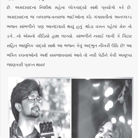
છે. અમદાવાદના નિશીથ મહેતા લોકવાદ્યો સાથે પ્રયોગો કરે છે.
અમદાવાદના જ બલરાજ-વનરાજ ભાઈઓના કંઠે ગંગાસતીનાં અનપ્લગ્ડ
ભજન સાંભળીને પણ આનંદાશ્ચર્ય થયું હતું. થોડા વખત પહેલાં મેરુ તો
ડગે…નો એમનો વીડિયો હાથ લાગ્યો. સાંભળીને નવાઈ લાગી કે ગિટાર
સહિત આધુનિક વાદ્યો સાથે આ ભજન કેવું અદ્ભુત નીખરી ઊઠે છે! આ
ભક્તિ રચનાઓનો અર્થ સમજાવવામાં આવે તો નવી પેઢીને કેવી અમૂલ્ય
જાણકારી પ્રાપ્ત થાય!