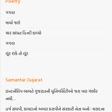
Poetry
ગઝલ
માર્યા જશે
ચાર સાંપ્રત હિન્દી કાવ્યો
ગઝલ
લૂંટ શકે તો લૂંટ
Samantar Gujarat
ઇન્ટર્નશિપ બાબતે ગુજરાતની યુનિવર્સિટીઓ જરા પણ ગંભીર
નથી…
હર્ષ સંઘવી, કાયદાનો અમલ કરાવીને સંસ્કારી નેતા બનો : થરાદના