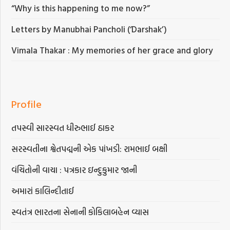
“Why is this happening to me now?”
Letters by Manubhai Pancholi (‘Darshak’)
Vimala Thakar : My memories of her grace and glory
Profile
તપસ્વી સારસ્વત ધીરુભાઈ ઠાકર
સરસ્વતીના શ્વેતપદ્મની એક પાંખડી: રામભાઈ બક્ષી
વંચિતોની વાચા : પત્રકાર ઇન્દુકુમાર જાની
અમારાં કાલિન્દીતાઈ
સ્વતંત્ર ભારતના સેનાની કોકિલાબહેન વ્યાસ