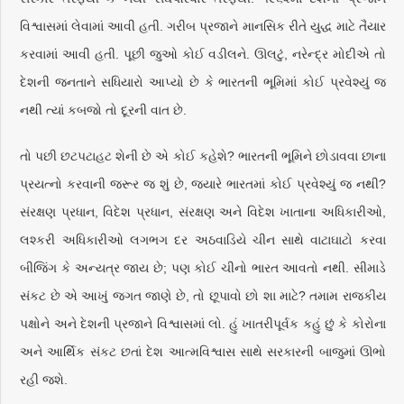
વિશ્વાસમાં લેવામાં આવી હતી. ગરીબ પ્રજાને માનસિક રીતે યુદ્ધ માટે તૈયાર
કરવામાં આવી હતી. પૂછી જુઓ કોઈ વડીલને. ઊલટું, નરેન્દ્ર મોદીએ તો
દેશની જનતાને સધિયારો આપ્યો છે કે ભારતની ભૂમિમાં કોઈ પ્રવેશ્યું જ
નથી ત્યાં કબજો તો દૂરની વાત છે.
તો પછી છટપટાહટ શેની છે એ કોઈ કહેશે? ભારતની ભૂમિને છોડાવવા છાના
પ્રયત્નો કરવાની જરૂર જ શું છે, જ્યારે ભારતમાં કોઈ પ્રવેશ્યું જ નથી?
સંરક્ષણ પ્રધાન, વિદેશ પ્રધાન, સંરક્ષણ અને વિદેશ ખાતાના અધિકારીઓ,
લશ્કરી અધિકારીઓ લગભગ દર અઠવાડિયે ચીન સાથે વાટાઘાટો કરવા
બીજિંગ કે અન્યત્ર જાય છે; પણ કોઈ ચીનો ભારત આવતો નથી. સીમાડે
સંકટ છે એ આખું જગત જાણે છે, તો છૂપાવો છો શા માટે? તમામ રાજકીય
પક્ષોને અને દેશની પ્રજાને વિશ્વાસમાં લો. હું ખાતરીપૂર્વક કહું છું કે કોરોના
અને આર્થિક સંકટ છતાં દેશ આત્મવિશ્વાસ સાથે સરકારની બાજુમાં ઊભો
રહી જશે.