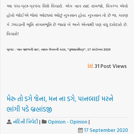
આ પંચ-પ્રશ્ન-પ્રપંચ વિશે વિચારો. એક વાત યાદ રાખજો, વિકલ્પ એવો
હોવો જોઈએ જેમાં ઓછામાં ઓછું નુકસાન હોય. નુકસાન તો છે જ, કારણ
કે ઝઘડાની ભૂમિ સંગમભૂમિ છે જ્યાં બે અને એનાથી પણ વધુ દાવેદારો છે.
વિચારો!
પ્રગટ : ‘વાત પાછળની વાત’, નામક લેખકની કટાર, “ગુજરાતમિત્ર”, 17 સપ્ટેમ્બર 2020
31 Post Views
મેરુ તો ડગે જેના, મન ના ડગે, પાનબાઈ મરને
ભાંગી પડે બ્રહ્માંડજી
નંદિની ત્રિવેદી
|
Opinion - Opinion
|
17 September 2020