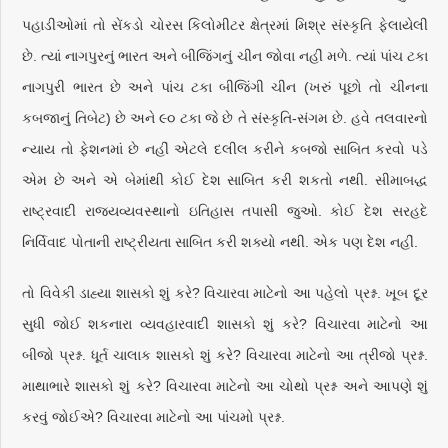
પહાડીઓમાં તો સેંકડો ચોરસ કિલોમીટર ક્ષેત્રમાં મિશ્ર સંસ્કૃતિ ફેલાયેલી
છે. ત્યાં નાગપુરનું ભારત અને બીજિંગનું ચીન જોવા નહીં મળે. ત્યાં પાંચ ટકા
નાગપુરી ભારત છે અને પાંચ ટકા બીજિંગી ચીન (ખરું પૂછો તો ચીનના
કબજાનું તિબેટ) છે અને ૯૦ ટકા જે છે તે સંસ્કૃતિ-સંગમ છે. હવે તલવારનો
ન્યાય તો ફેશનમાં છે નહીં એટલે દલીલ કરીને કબજો સાબિત કરવો પડે
એમ છે અને એ બેમાંથી કોઈ દેશ સાબિત કરી શકતો નથી. સીમાબદ્ધ
રાષ્ટ્રવાદી રાજ્યવ્યવસ્થાનો ઇતિહાસ તપાસી જુઓ. કોઈ દેશ સરહદે
નિર્વિવાદ પોતાની રાષ્ટ્રીયતા સાબિત કરી શક્યો નથી. એક પણ દેશ નહીં.
તો વિવેકી ડાહ્યા શાસકો શું કરે? વિચારવા માટેનો આ પહેલો પ્રશ્ન. ખૂબ દૂર
સુધી જોઈ શકનારા વ્યવહારવાદી શાસકો શું કરે? વિચારવા માટેનો આ
બીજો પ્રશ્ન. ધૂર્ત ચાલાક શાસકો શું કરે? વિચારવા માટેનો આ ત્રીજો પ્રશ્ન.
માથાભારે શાસકો શું કરે? વિચારવા માટેનો આ ચોથો પ્રશ્ન અને આપણે શું
કરવું જોઈએ? વિચારવા માટેનો આ પાંચમો પ્રશ્ન.