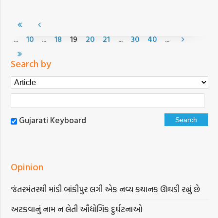
...
...
...
...
10
18
19
20
21
30
40
Search by
Gujarati Keyboard
Opinion
જંતરમંતરથી માંડી બાંકીપુર લગી એક નવ્ય કથાનક ઊઘડી રહ્યું છે
અટકવાનું નામ ન લેતી ઔદ્યોગિક દુર્ઘટનાઓ