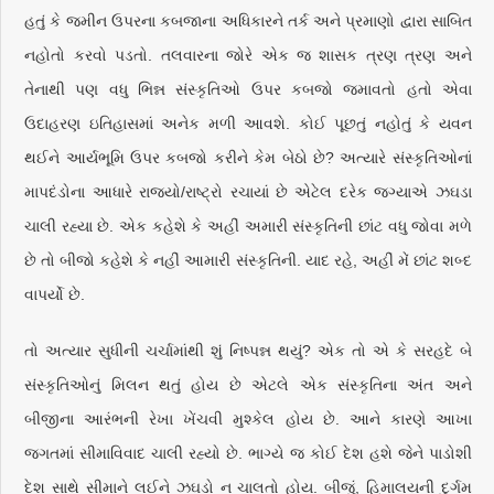
હતું કે જમીન ઉપરના કબજાના અધિકારને તર્ક અને પ્રમાણો દ્વારા સાબિત
નહોતો કરવો પડતો. તલવારના જોરે એક જ શાસક ત્રણ ત્રણ અને
તેનાથી પણ વધુ ભિન્ન સંસ્કૃતિઓ ઉપર કબજો જમાવતો હતો એવા
ઉદાહરણ ઇતિહાસમાં અનેક મળી આવશે. કોઈ પૂછતું નહોતું કે યવન
થઈને આર્યભૂમિ ઉપર કબજો કરીને કેમ બેઠો છે? અત્યારે સંસ્કૃતિઓનાં
માપદંડોના આધારે રાજ્યો/રાષ્ટ્રો રચાયાં છે એટેલ દરેક જગ્યાએ ઝઘડા
ચાલી રહ્યા છે. એક કહેશે કે અહીં અમારી સંસ્કૃતિની છાંટ વધુ જોવા મળે
છે તો બીજો કહેશે કે નહીં આમારી સંસ્કૃતિની. યાદ રહે, અહીં મેં છાંટ શબ્દ
વાપર્યો છે.
તો અત્યાર સુધીની ચર્ચામાંથી શું નિષ્પન્ન થયું? એક તો એ કે સરહદે બે
સંસ્કૃતિઓનું મિલન થતું હોય છે એટલે એક સંસ્કૃતિના અંત અને
બીજીના આરંભની રેખા ખેંચવી મુશ્કેલ હોય છે. આને કારણે આખા
જગતમાં સીમાવિવાદ ચાલી રહ્યો છે. ભાગ્યે જ કોઈ દેશ હશે જેને પાડોશી
દેશ સાથે સીમાને લઈને ઝઘડો ન ચાલતો હોય. બીજું, હિમાલયની દુર્ગમ