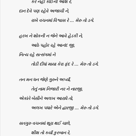
કરે નહીં કોઈની આશ રે,
દાન દેવે પણ રહેવે અજાચી ને,
રાખે વચનમાં વિશ્વાસ રે … મેરુ તો ડગે.
હરખ ને શોકની ન જેને આવે હેડકી ને,
આઠે પહોર રહે આનંદ જી,
નિત્ય રહે સત્સંગમાં ને
તોડી દીધાં માયા કેરા ફંદ રે … મેરુ તો ડગે.
તન મન ધન જેણે ગુરુને અર્પ્યાં,
તેનું નામ નિજારી નર ને નારજી,
એકાંતે બેસીને અલખ આરાધે તો,
અલખ પધારે એને દ્વારજી … મેરુ તો ડગે.
સતગુરુ વચનમાં શૂરા થઈ ચાલે,
શીશ તો કર્યાં કુરબાન રે,