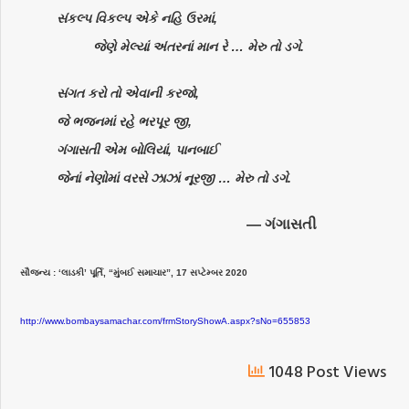
સંકલ્પ વિકલ્પ એકે નહિ ઉરમાં,
જેણે મેલ્યાં અંતરનાં માન રે … મેરુ તો ડગે.
સંગત કરો તો એવાની કરજો,
જે ભજનમાં રહે ભરપૂર જી,
ગંગાસતી એમ બોલિયાં, પાનબાઈ
જેનાં નેણોમાં વરસે ઝાઝાં નૂરજી … મેરુ તો ડગે.
— ગંગાસતી
સૌજન્ય : ‘લાડકી’ પૂર્તિ, “મુંબઈ સમાચાર”, 17 સપ્ટેમ્બર 2020
http://www.bombaysamachar.com/frmStoryShowA.aspx?sNo=655853
1048 Post Views