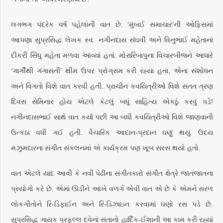
લગભગ પંદરેક વર્ષ પહેલાંની વાત છે. ‘મુંબઈ સમાચાર’ની ઓફિસમાં
આપણા સુપ્રસિદ્ધ લેખક સ્વ. નગીનદાસ સંઘવી અને વિનુભાઈ મહેતાનાં
દીકરી સિંધુ મહેતા મળવા આવ્યાં હતાં. મોરારિબાપુના વિચારબીજને આધારે
‘ગાર્ગીથી ગંગાસતી’ થીમ ઉપર પ્રોગ્રામ કરી રહ્યા હતા, એના સંશોધન
અને વિગતો વિશે વાત કરવી હતી. પ્રાચીન કવયિત્રીઓ વિશે સતત ત્રણ
દિવસ સેમિનાર હોય એટલે કેટલું બધું સાહિત્ય એકઠું કરવું પડે!
નગીનદાસભાઈ સાથે વાત કર્યા પછી આ બધી કવયિત્રીઓ વિશે જાણવાની
ઉત્કંઠા વધી ગઈ હતી. વૈચારિક આદાન-પ્રદાન ઘણું થયું. ઉદય
મઝુમદારના સંગીત સંકલનમાં એ કાર્યક્રમ પણ ખૂબ સરસ થયો હતો.
વાત એટલે યાદ આવી કે નવી પેઢીના સંગીતકારો સંગીત ક્ષેત્રે જાતજાતના
પ્રયોગો કરે છે. એમાં ઊડીને આંખે વળગે એવી વાત એ છે કે એમને સરળ
લોકગીતોને રિ-ડિફાઈન અને રિ-ડિઝાઇન કરવામાં ઘણો રસ પડે છે.
સુપ્રસિદ્ધ ગાયક પ્રફુલ્લ દવેનાં સંતાનો હાર્દિક-ઈશાની આ કામ કરી રહ્યાં