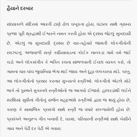
હૈયાને દરબાર
સંધ્યાકાળે મંદિરમાં આરતી ટાણે ઢોલ ઘબૂકતા હોય, ઘંટારવ સાથે ગ્રામ્ય
પ્રજા પૂરી શ્રદ્ધાથી ઈશ્વરને નમન કરતી હોય એ દ્રશ્ય જેટલું સુખદાયી
છે, એટલું જ સુખદાયી દ્રશ્ય છે વાર-તહેવારે જામતી લોકગીતોની
રમઝટનું. અજવાળી રાત્રે કાઠિયાવાડના કોઈક નાનકડા ગામે તમે જઈ
ચડો અને લોકસંગીત કે ભક્તિ રચના સાંભળવાની ઈચ્છા વ્યક્ત કરો, તો
ગામના ચાર-પાંચ જુવાનિયા ભેગા થઈ જાય અને દૂહા લલકારવા માંડે. પરંતુ,
આ લોકગીતોનો પ્રસાર કરનાર મુખ્યત્વે સ્ત્રીઓ. લોકગીતો એટલે મોટે
ભાગે તો પુરુષને મુકાબલે સ્ત્રીઓનો જ આગવો ઈજારો. હાલરડાંથી લઈને
મરશિયાં સુધીનાં ગીતોનું સર્જન મહદ્દઅંશે સ્ત્રીઓ દ્વારા જ થયું હોય છે,
કારણ કે સામાજિક પ્રસંગો સાથે સ્ત્રી જ વધારે સંકળાયેલી હોય છે.
પ્રસંગને અનુરૂપ ગીત બનાવી દે, ઘરમાં, પરિવારની સ્ત્રીઓ સાથે બેસીને
ગાય અને પેઢી દર પેઢી એ ગવાય.