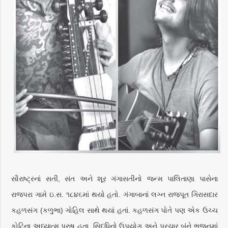
સૌરાષ્ટ્રનાં સતી, સંત અને શૂર ગંગાસતીનો જન્મ પાલિતાણા પાસેના
રાજપરા ગામે ઇ.સ. ૧૮૪૬માં થયો હતો. ગંગાબાનાં લગ્ન રાજપૂત ગિરાસદાર
કહળસંગ (કળુભા) ગોહિલ સાથે થયાં હતાં. કહળસંગ પોતે પણ એક ઉચ્ચ
કોટિના અધ્યાત્મ પુરુષ હતા. સિદ્ધિનો ઉપયોગ અને પ્રચાર બંને ભજનમાં