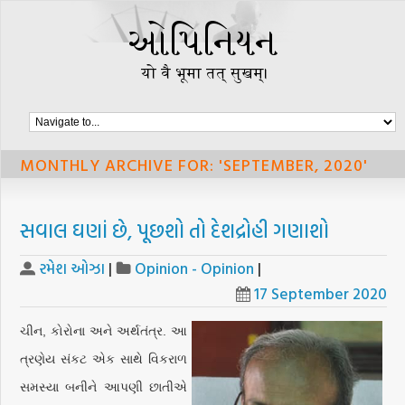
MONTHLY ARCHIVE FOR: 'SEPTEMBER, 2020'
સવાલ ઘણાં છે, પૂછશો તો દેશદ્રોહી ગણાશો
રમેશ ઓઝા
|
Opinion - Opinion
|
17 September 2020
ચીન, કોરોના અને અર્થતંત્ર. આ
ત્રણેય સંકટ એક સાથે વિકરાળ
સમસ્યા બનીને આપણી છાતીએ