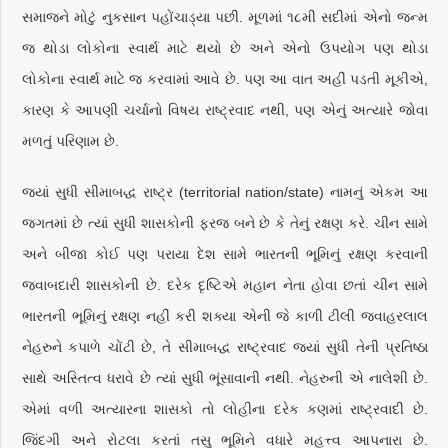
સમાજને મોટું નુકસાન પહોંચાડ્યા પછી. મૂળમાં ૧૮મી સદીમાં એનો જન્મ
જ થોડા લોકોના સ્વાર્થ માટે થયો છે અને એનો ઉપયોગ પણ થોડા
લોકોના સ્વાર્થ માટે જ કરવામાં આવે છે. પણ આ વાત અહીં પડતી મૂકીએ,
કારણ કે આપણી ચર્ચાનો વિષય રાષ્ટ્રવાદ નથી, પણ એનું અત્યારે જોવા
મળતું પરિણામ છે.
જ્યાં સુધી સીમાબદ્ધ રાષ્ટ્ર (territorial nation/state) નામનું એકમ આ
જગતમાં છે ત્યાં સુધી શાસકોની ફરજ બને છે કે તેનું રક્ષણ કરે. ચીન સામે
અને બીજા કોઈ પણ પરાયા દેશ સામે ભારતની ભૂમિનું રક્ષણ કરવાની
જવાબદારી શાસકોની છે. દરેક દૃષ્ટિએ મહાન નેતા હોવા છતાં ચીન સામે
ભારતની ભૂમિનું રક્ષણ નહીં કરી શક્યા એની જે કાળી ટીલી જવાહરલાલ
નેહરુને કપાળે ચોંટી છે, તે સીમાબદ્ધ રાષ્ટ્રવાદ જ્યાં સુધી તેની પ્રતિષ્ઠા
સાથે અસ્તિત્વ ધરાવે છે ત્યાં સુધી ભૂંસાવાની નથી. નેહરુની એ નાલેશી છે.
એમાં વળી અત્યારના શાસકો તો લોહીના દરેક કણમાં રાષ્ટ્રવાદી છે.
જિંદગી અને રોટલા કરતાં તસુ ભૂમિને વધારે મહત્ત્વ આપનારા છે.