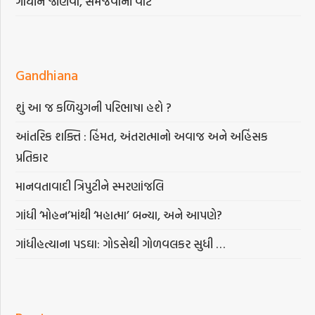
ગાંધીને જાણવા, સમજવાની વાટ
Gandhiana
શું આ જ કળિયુગની પરિભાષા હશે ?
આંતરિક શક્તિ : હિંમત, અંતરાત્માનો અવાજ અને અહિંસક
પ્રતિકાર
માનવતાવાદી ત્રિપુટીને સ્મરણાંજલિ
ગાંધી ‘મોહન’માંથી ‘મહાત્મા’ બન્યા, અને આપણે?
ગાંધીહત્યાના પડઘા: ગોડસેથી ગોળવલકર સુધી …