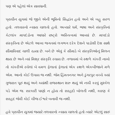
પણ એ પહેલાં એક સાવધાની.
પ્રાચીન યુગમાં જે જીતે એની ભૂમિનો સિદ્ધાંત હતો અને એ બહુ સરળ
હતો. તલવારનો ન્યાય ચાલતો હતો. અત્યારે ધર્મ, ભાષા અને સંસ્કૃતિનાં
કેટલાંક માપદંડોના આધારે રાષ્ટ્રો અસ્તિત્વમાં આવ્યાં છે. માપદંડો
સંસ્કૃતિના છે એટલે આખા જગતમાં લગભગ દરેક દેશને પાડોશી દેશ સાથે
સીમાવિવાદ ચાલી રહ્યા છે. બને છે એવું કે સીમાડે બે સંસ્કૃતિઓનું મિલન
થાય છે અને ત્યાં મિશ્ર સંસ્કૃતિ રચાય છે. તળાવમાં બે સ્થળે કાંકરી નાખો
તો કાંકરીએ રચેલાં બે વમળ ફેલાતાં ફેલાતાં એક સ્થળે એકબીજાને મળે
એમ. આનો કોઈ ઉપાય જ નથી. જેમ હિંમતનગર અને ડુંગરપુર વચ્ચે ક્યાં
ગુજરાત પૂરું થયું અને ક્યાંથી રાજસ્થાન શરૂ થયું એ નક્કી કરવું મુશ્કેલ
પડે એમ જ. સરકારી પાણો ન હોય તો સરહદો બોલતી નથી, કારણ કે
સરહદ જેવી કોઈ ચીજ ઈશ્વરે બનાવી જ નથી.
હવે પ્રાચીન યુગમાં જ્યારે તલવારનો ન્યાય ચાલતો હતો ત્યારે એટલું સારું