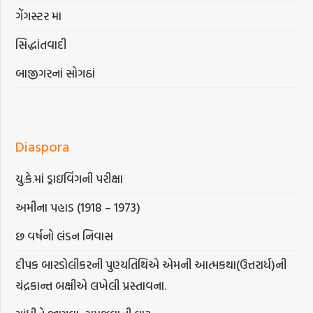
ગેંગસ્ટર મા
સિદ્ધાંતવાદી
બાજીગરનાં સોગઠાં
Diaspora
યુ.કે.માં ડ્રાઇવિંગની પરીક્ષા
અમીના પહાડ (1918 – 1973)
છ વર્ષનો લંડન નિવાસ
દીપક બારડોલીકરની પુણ્યતિથિએ એમની આત્મકથા(ઉત્તરાર્ધ)ની
ચંદ્રકાન્ત બક્ષીએ લખેલી પ્રસ્તાવના.