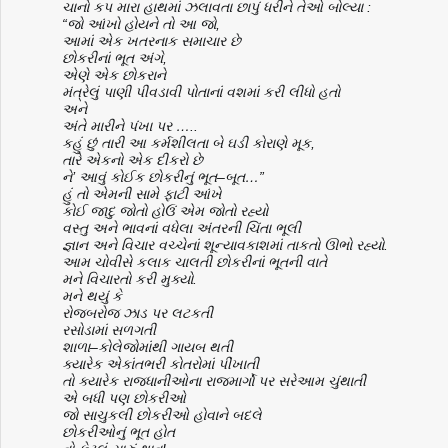
ચાનો
કપ
મારા
હાથમાં
ઝલાવતા
છાપું
ધરીને
તેઓ
બોલ્યા
:
“
જો
આંખો
હોયને
તો
આ
જો
,
આમાં
એક
ખતરનાક
સમાચાર
છે
છોકરીનાં
ભૂત
અંગે
,
એણે
એક
છોકરાને
મંત્રેલું
પાણી
પીવડાવી
પોતાનાં
વશમાં
કરી
લીધો
હતો
અને
અંતે
મારીને
પંખા
પર
…..
કહું
છું
તારી
આ
કર્મશીલતા
બે
ઘડી
કોરાણે
મૂક
,
તારે
એકનો
એક
દીકરો
છે
ને
’
આવું
કોઈક
છોકરીનું
ભૂત
–
બૂત
…”
હું
તો
એમની
સામે
ફાટી
આંખે
કોઈ
જાદુ
જોતો
હોઉં
એમ
જોતો
રહ્યો
વસ્તુ
અને
ભાવનાં
વધેલા
અંતરની
ચિંતા
ભૂલી
જ્ઞાન
અને
વિચાર
વચ્ચેનાં
શૂન્યાવકાશમાં
તાકતો
ઊભો
રહ્યો
.
આમ
ચોવીસે
કલાક
ચાલતી
છોકરીનાં
ભૂતની
વાતે
મને
વિચારતો
કરી
મુક્યો
.
મને
થયું
કે
રોજબરોજ
ઝાડ
પર
લટકતી
રસોડામાં
સળગતી
શાળા
–
કોલેજોમાંથી
ગાયબ
થતી
ક્યારેક
એકાંતભરી
કોતરોમાં
પીંખાતી
તો
ક્યારેક
રાજ્ધાનીઓના
રાજમાર્ગો
પર
સરેઆમ
ચુંથાતી
એ
બધી
પણ
છોકરીઓ
જો
સાચુકલી
છોકરીઓ
હોવાને
બદલે
છોકરીઓનું
ભૂત
હોત