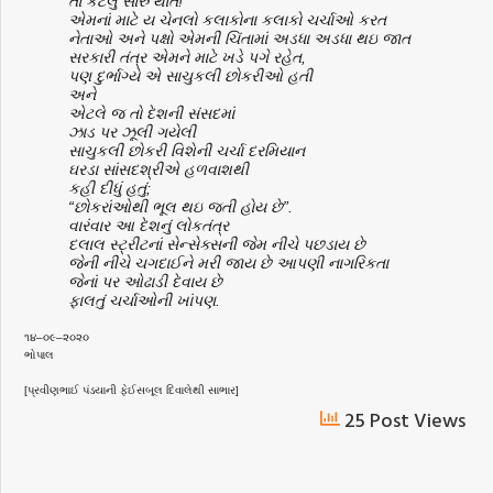
તો
કેટલું
સારું
થાત
!
એમનાં
માટે
ય
ચેનલો
કલાકોના
કલાકો
ચર્ચાઓ
કરત
નેતાઓ
અને
પક્ષો
એમની
ચિંતામાં
અડધા
અડધા
થઇ
જાત
સરકારી
તંત્ર
એમને
માટે
ખડે
પગે
રહેત
,
પણ
દુર્ભાગ્યે
એ
સાચુકલી
છોકરીઓ
હતી
અને
એટલે
જ
તો
દેશની
સંસદમાં
ઝાડ
પર
ઝૂલી
ગયેલી
સાચુકલી
છોકરી
વિશેની
ચર્ચા
દરમિયાન
ઘરડા
સાંસદશ્રીએ
હળવાશથી
કહી
દીધું
હતું
;
“
છોકરાંઓથી
ભૂલ
થઇ
જતી
હોય
છે
”.
વારંવાર
આ
દેશનું
લોકતંત્ર
દલાલ
સ્ટ્રીટનાં
સેન્સેક્સની
જેમ
નીચે
પછડાય
છે
જેની
નીચે
ચગદાઈને
મરી
જાય
છે
આપણી
નાગરિકતા
જેનાં
પર
ઓઢાડી
દેવાય
છે
ફાલતું
ચર્ચાઓની
ખાંપણ
.
૧૪
–
૦૯
–
૨૦૨૦
ભોપાલ
[
પ્રવીણભાઈ
પંડયાની
ફેઈસબૂલ
દિવાલેથી
સાભાર
]
25 Post Views