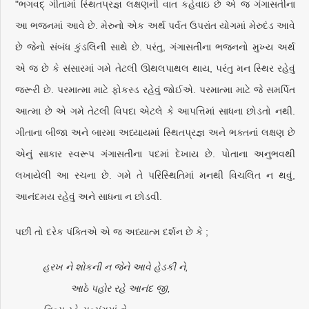
"ભગવદ્ ગીતામાં સ્થિતપ્રજ્ઞ લક્ષણની વાત કહેવાઇ છે એ જ ગંગાસતીના
આ ભજનમાં આવે છે. મેરુનો એક અર્થ પર્વત ઉપરાંત યોગમાં મેરુદંડ આવે
છે જેનો સંબંધ કુંડલિની સાથે છે. પરંતુ, ગંગાસતીના ભજનનો મુખ્ય અર્થ
એ જ છે કે સંસારમાં ગમે તેટલી ઊથલપાથલ થાય, પરંતુ મન સ્થિર રહેવું
જરૂરી છે. પરમાત્મા માટે ફોકસ્ડ રહેવું જોઈએ. પરમાત્મા માટે જે સમર્પિત
આત્મા છે એ ગમે તેટલી વિપદા એટલે કે આપત્તિમાં સાધના છોડતો નથી.
ગીતાના બીજા અને બારમા અધ્યાયમાં સ્થિતપ્રજ્ઞ અને ભક્તનાં લક્ષણ છે
એનું સાકાર સ્વરૂપ ગંગાસતીના પદમાં દેખાય છે. પોતાના અનુભવથી
લખાયેલી આ રચના છે. ગમે તે પરિસ્થિતિમાં મનથી વિચલિત ન થવું,
આનંદમય રહેવું અને સાધના ન છોડવી.
પછી તો દરેક પંક્તિએ એ જ અધ્યાત્મ દર્શન છે કે ;
હરખ ને શોકની ન જેને આવે હેડકી ને,
આઠે પહોર રહે આનંદ જી,