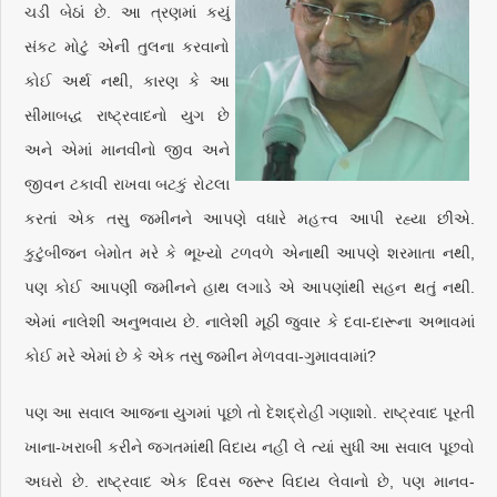
ચડી બેઠાં છે. આ ત્રણમાં કયું
સંકટ મોટું એની તુલના કરવાનો
કોઈ અર્થ નથી, કારણ કે આ
સીમાબદ્ધ રાષ્ટ્રવાદનો યુગ છે
અને એમાં માનવીનો જીવ અને
જીવન ટકાવી રાખવા બટકું રોટલા
કરતાં એક તસુ જમીનને આપણે વધારે મહત્ત્વ આપી રહ્યા છીએ.
કુટુંબીજન બેમોત મરે કે ભૂખ્યો ટળવળે એનાથી આપણે શરમાતા નથી,
પણ કોઈ આપણી જમીનને હાથ લગાડે એ આપણાંથી સહન થતું નથી.
એમાં નાલેશી અનુભવાય છે. નાલેશી મૂઠી જુવાર કે દવા-દારૂના અભાવમાં
કોઈ મરે એમાં છે કે એક તસુ જમીન મેળવવા-ગુમાવવામાં?
પણ આ સવાલ આજના યુગમાં પૂછો તો દેશદ્રોહી ગણાશો. રાષ્ટ્રવાદ પૂરતી
ખાના-ખરાબી કરીને જગતમાંથી વિદાય નહીં લે ત્યાં સુધી આ સવાલ પૂછવો
અઘરો છે. રાષ્ટ્રવાદ એક દિવસ જરૂર વિદાય લેવાનો છે, પણ માનવ-