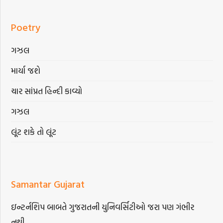
Poetry
ગઝલ
માર્યા જશે
ચાર સાંપ્રત હિન્દી કાવ્યો
ગઝલ
લૂંટ શકે તો લૂંટ
Samantar Gujarat
ઇન્ટર્નશિપ બાબતે ગુજરાતની યુનિવર્સિટીઓ જરા પણ ગંભીર
નથી…