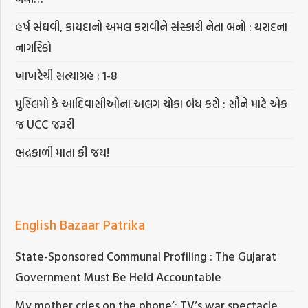
હર્ષ સંઘવી, કાયદાનો અમલ કરાવીને સંસ્કારી નેતા બનો : થરાદના
નાગરિકો
ખાખરેચી સત્યાગ્રહ : 1-8
મુસ્લિમો કે આદિવાસીઓના અલગ ચોકા બંધ કરો : સૌને માટે એક
જ UCC જરૂરી
ભદ્રકાળી માતા કી જય!
English Bazaar Patrika
State-Sponsored Communal Profiling : The Gujarat
Government Must Be Held Accountable
My mother cries on the phone’: TV’s war spectacle