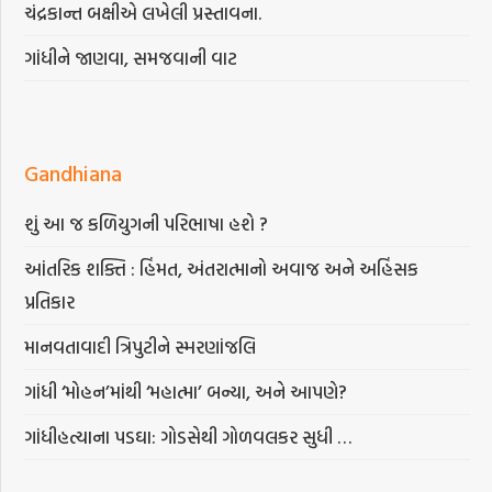
ચંદ્રકાન્ત બક્ષીએ લખેલી પ્રસ્તાવના.
ગાંધીને જાણવા, સમજવાની વાટ
Gandhiana
શું આ જ કળિયુગની પરિભાષા હશે ?
આંતરિક શક્તિ : હિંમત, અંતરાત્માનો અવાજ અને અહિંસક
પ્રતિકાર
માનવતાવાદી ત્રિપુટીને સ્મરણાંજલિ
ગાંધી ‘મોહન’માંથી ‘મહાત્મા’ બન્યા, અને આપણે?
ગાંધીહત્યાના પડઘા: ગોડસેથી ગોળવલકર સુધી …