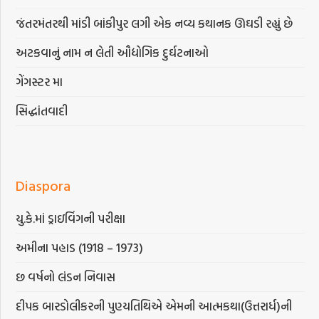
જંતરમંતરથી માંડી બાંકીપુર લગી એક નવ્ય કથાનક ઊઘડી રહ્યું છે
અટકવાનું નામ ન લેતી ઔદ્યોગિક દુર્ઘટનાઓ
ગેંગસ્ટર મા
સિદ્ધાંતવાદી
Diaspora
યુ.કે.માં ડ્રાઇવિંગની પરીક્ષા
અમીના પહાડ (1918 – 1973)
છ વર્ષનો લંડન નિવાસ
દીપક બારડોલીકરની પુણ્યતિથિએ એમની આત્મકથા(ઉત્તરાર્ધ)ની