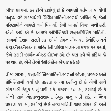
બીજા ભાગમાં, હરારીએ દર્શાવ્યું છે કે આપણો વર્તમાન AI જેવી
મનુષ્ય વડે સરજાયેલી વિવિધ માહિતી-જાળથી ખચિત છે, જેનાં
પરિણામોને આપણે નથી વિચાર્યાં, જેની આપણે ચિન્તા નથી કરી.
એનો અર્થ એ કે આપણે ઑર્ગેનિકથી ઇન્ઑર્ગેનિક માહિતી-
જાળની દિશામાં સરકી રહ્યા છીએ. રોમન ઍમ્પાયર, કૅથોલિક ચર્ચ
કે યુ.ઍસ.ઍસ.આર. માહિતીની પ્રક્રિયા માણસના મગજ પર કરતાં,
જેને હરારી ‘કાર્બન-બેઝ્ડ બ્રેઇન’ કહે છે. પણ હવે એ પ્રક્રિયા જે
પર થાય છે, એને તેઓ ‘સિલિકોન-બેઝ્ડ’ કહે છે.
ત્રીજા ભાગમાં, ઇન્ઑર્ગેનિક માહિતી-જાળનાં જોખમ, પડકાર અને
પ્રૉમિસિસની ચર્ચા છે. પ્રકરણ ૯ -માં દર્શાવ્યું છે કે એની સાથે
લોકશાહી કેવુંક પાનું પાડી શકે. પ્રકરણ ૧૦ -માં, દર્શાવ્યું છે કે
એની સાથે એકહથ્થુસત્તાવાદ કેવુંક પાનું પાડી શકે. અન્તિમ
પ્રકરણ ૧૧ -માં, દર્શાવ્યું છે કે નવ્ય માહિતી-જાળ લોકશાહી અને