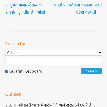
←
કૃષ્ણ માનવ-ચૈતન્યની
પલ્લી પરિવર્તનના અણનમ પ્રહરી
સંપૂર્ણતાનું પ્રતીક છે : ઓશો
લંકેશ ચક્રવર્તી
→
Search by
Gujarati Keyboard
Opinion
સરકારી અધિકારીઓ જ વેપારીઓને અને સરકારને છેતરે છે….