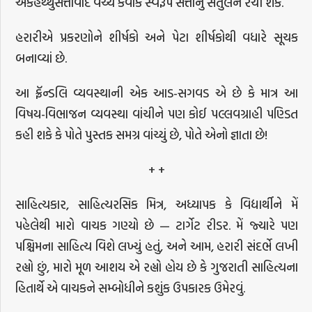
એકહથ્થુસત્તાવાદ વચ્ચે કેવાક સ્વરૂપે સત્તાનું સંતુલન રચી શકે.
હરારીએ પ્રકરણોને શીર્ષકો અને પેટા શીર્ષકોથી વધારે સૂચક
બનાવ્યાં છે.
આ ફ્રૅન્ડલિ વ્યવસ્થાની એક આડ-સગવડ એ છે કે માત્ર આ
વિષય-વિભાજન વ્યવસ્થા વાંચીને પણ કોઈ પલ્લવગ્રાહી પણ્ડિત
કહી શકે કે પોતે પુસ્તક સમગ્ર વાંચ્યું છે, પોતે એનો જ્ઞાતા છે!
+ +
સાહિત્યકાર, સાહિત્યરસિક મિત્ર, અધ્યાપક કે વિદ્યાર્થીને મેં
પહેલેથી મારો વાચક ગણ્યો છે — ટાર્ગેટ રીડર. મેં જ્યારે પણ
પશ્ચિમના સાહિત્ય વિશે લખ્યું હતું, અને આમ, હરારી સંદર્ભે લખી
રહ્યો છું, મારો મૂળ આશય એ રહ્યો હોય છે કે ગુજરાતી સાહિત્યના
હિતાર્થે એ વાચકને સમ્બોધીને કશુંક ઉપકારક ઉમેરવું.