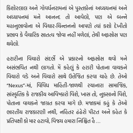
કિશોરલાલ અને ગોવર્ધનરામનાં એ પુસ્તકોનાં અધ્યયનમાં અને
અધ્યાપનમાં મને આનન્દ તો આવેલો, પણ એ બન્ને
મહાનુભાવોના એ વિચાર-ચિન્તનનો આપણે ત્યાં કશો દેખીતો
પ્રભાવ કે વૈચારિક સાતત્ય જોવા નહીં મળેલાં, તેથી અફસોસ પણ
થયેલો.
હરારીના વિચારો સંદર્ભે એ પ્રકારનો અફસોસ થવો મને
અસંભવિત નથી લાગતો. મેં કહેલું કે હરારી પોતાના વાચકને
વિચારો વડે અને વિચારો સાથે ઉત્તેજિત કરવા ચાહે છે. તેઓ
“Nexus”-માં, વિવિધ માહિતી-જાળથી રચાનારા સામાજિક,
સાંસ્કૃતિક કે રાજકીય આવિષ્કારો વિશે, ખાસ તો, નુક્સાનો વિશે,
પોતાના વાચકને જાગ્રત કરવા માગે છે. મજાકમાં કહું કે તેઓ
ભારતીય રાજકારણી નથી, નહિતર ઢંઢેરો પીટત અને કહેત કે
પ્રતિપક્ષી કો માર હટાવો, વિજય હમારા નિશ્ચિત હૈ …