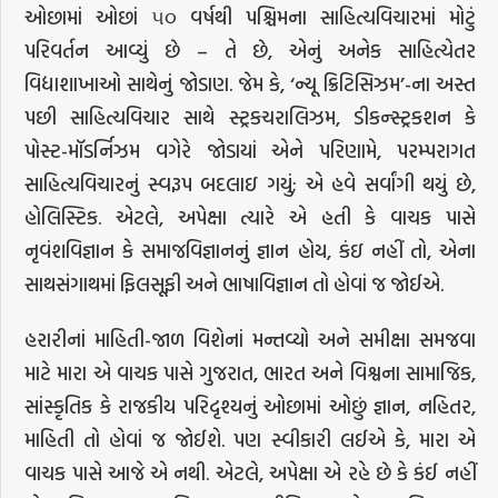
ઓછામાં ઓછાં ૫૦ વર્ષથી પશ્ચિમના સાહિત્યવિચારમાં મોટું
પરિવર્તન આવ્યું છે – તે છે, એનું અનેક સાહિત્યેતર
વિદ્યાશાખાઓ સાથેનું જોડાણ. જેમ કે, ‘ન્યૂ ક્રિટિસિઝમ’-ના અસ્ત
પછી સાહિત્યવિચાર સાથે સ્ટ્રકચરાલિઝમ, ડીકન્સ્ટ્રકશન કે
પોસ્ટ-મૉડર્નિઝમ વગેરે જોડાયાં એને પરિણામે, પરમ્પરાગત
સાહિત્યવિચારનું સ્વરૂપ બદલાઇ ગયું; એ હવે સર્વાંગી થયું છે,
હોલિસ્ટિક. એટલે, અપેક્ષા ત્યારે એ હતી કે વાચક પાસે
નૃવંશવિજ્ઞાન કે સમાજવિજ્ઞાનનું જ્ઞાન હોય, કંઇ નહીં તો, એના
સાથસંગાથમાં ફિલસૂફી અને ભાષાવિજ્ઞાન તો હોવાં જ જોઈએ.
હરારીનાં માહિતી-જાળ વિશેનાં મન્તવ્યો અને સમીક્ષા સમજવા
માટે મારા એ વાચક પાસે ગુજરાત, ભારત અને વિશ્વના સામાજિક,
સાંસ્કૃતિક કે રાજકીય પરિદૃશ્યનું ઓછામાં ઓછું જ્ઞાન, નહિતર,
માહિતી તો હોવાં જ જોઈશે. પણ સ્વીકારી લઈએ કે, મારા એ
વાચક પાસે આજે એ નથી. એટલે, અપેક્ષા એ રહે છે કે કંઈ નહીં