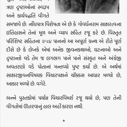
ત્રણ દૃષ્ટાઓનાં સ્વરૂપ
અને કાર્યપદ્ધતિ વીગતે
સમજાવે છે. નૉંધપાત્ર વિશેષતા એ છે કે ગોવર્ધનરામ સાક્ષરત્વના
ઇતિહાસને તેનાં મૂળ અને વ્યાપ સહિત રજૂ કરે છે. વિસ્તૃત
પરિશિષ્ટ સહિતના ૨૫૪ પાનનો આ અપૂર્ણ ગ્રન્થ એ રીતે પૂર્ણ
દીસે છે કે લેખકે એમાં અનેક જીવનકથાઓ, ઘટનાઓ અને
દૃષ્ટાન્તો વડે તેમ જ લગભગ પાને પાને સંસ્કૃત અને અંગ્રેજી
અવતરણો વડે પોતાનાં મન્તવ્યો પુષ્ટ કર્યાં છે. એ અર્થમાં
સાક્ષરજીવનવિષયક વિચારપક્ષને ચૉક્કસ આધાર મળ્યો છે,
આકાર મળ્યો છે. વગેરે.
બન્ને પુસ્તકોમાં પર્યાપ્ત વિચારવિમર્શ રજૂ થયો છે, પણ તેની
વીગતોમાં ઊતરવાનું હાલ અહીં કારણ નથી.
+