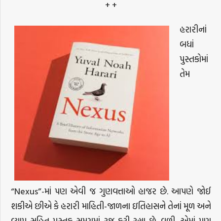
+ +
હરારીનાં
બધાં
પુસ્તકોમાં
તેમ
“Nexus”-માં પણ એવી જ ગુણવત્તાઓ હાજર છે. આપણે જોઈ
શકીએ છીએ કે હરારી માહિતી-જાળના ઇતિહાસને તેનાં મૂળ અને
વ્યાપ સહિત પુસ્તક સમગ્રમાં રજૂ કરી રહ્યા છે. વળી, એમાં પણ