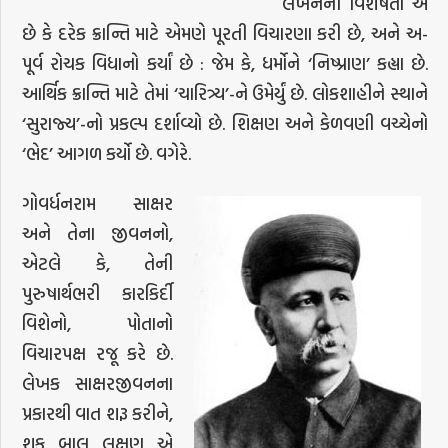
લેખનની વિશેષતા એ
છે કે દરેક ક્રાન્તિ માટે એમણે પૂરતી વિચારણા કરી છે, અને અ-
પૂર્વ રોચક વિધાનો કર્યાં છે : જેમ કે, ધર્મોને ‘નિષ્પ્રાણ’ કહ્યા છે.
આર્થિક ક્રાન્તિ માટે તેમાં ‘ચારિત્ર્ય’-ને ઉમેર્યું છે. લોકશાહીને સ્થાને
‘સુરાજ્ય’-નો પ્રકલ્પ દર્શાવ્યો છે. શિક્ષણ અને કેળવણી વચ્ચેનો
‘ભેદ’ આગળ કર્યો છે. વગેરે.
ગોવર્ધનરામ સાક્ષર
અને તેના જીવનનો,
એટલે કે, તેની
પુરુષાર્થભરી કારકિર્દી
વિશેનો, પોતાનો
વિચારપક્ષ રજૂ કરે છે.
લેખક સાક્ષરજીવનના
પ્રકારથી વાત શરૂ કરીને,
શુક, બાલ, લક્ષણ, એ