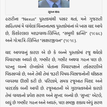
સુમન શાહ
હરારીના “Nexus” પુસ્તકમાંથી પસાર થતાં, મને ગુજરાતી
સાહિત્યમાં મેં વાંચેલાં ચિન્તનાત્મક પુસ્તકોમાંનાં બે ખાસ યાદ આવે
છે, કિશોરલાલ મશરૂવાળા-લિખિત, “સમૂળી ક્રાન્તિ” (૧૯૪૮)
અને ગો.મા.ત્રિ.-લિખિત “સાક્ષરજીવન” (૧૯૧૯).
યાદ આવવાનું કારણ એ છે કે બન્ને પુસ્તકોમાં રજૂ થયેલો
વિચારપક્ષ અઘરો છે, ગમ્ભીર છે, ગભીર અથવા ગહન પણ છે.
પરન્તુ બન્ને લેખકોએ પોતાના વિચારપક્ષને તર્કસરણીએ
વિકસાવ્યો છે, અને તેથી તેમાં જરૂરી વિષય-વિભાજનોની ચૉક્કસ
વ્યવસ્થા ઊભી કરી છે. પરિણામે, સમગ્ર રજૂઆત વિશદ અને
પારદર્શક બની આવી છે. રજૂઆતની એ ગુણવત્તાઓને કારણે
તેમાં વાચકનો પ્રવેશ સરળ અને સુખદ બન્યો છે. ‘સુખદ’ એટલે,
બધું છે ગમ્ભીર ગહન અને અઘરું, પણ સમજી શકાય એવું સરળ