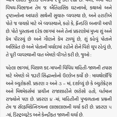
વિષય-વિભાજન તેમ જ ઐતિહાસિક ઘટનાઓ, કથાઓ અને
દૃષ્ટાન્તોના આધારો સાથેની સુચારુ વ્યવસ્થા છે, અને હરારીએ
પોતે જ વાચકો માટે એ વ્યવસ્થાને, કહો કે, ફ્રૅન્ડલિ બનાવી આપી
છે. પોતે પુસ્તકના દરેક ભાગમાં અને તેનાં પ્રકરણોમાં મુખ્ય શું અને
કેમ પીરસ્યું છે અને ગૌણને કેમ ટાળ્યું છે, શું કહેવું પોતાને
અભિપ્રેત છે અને પોતાની મર્યાદામાં રહીને શેને વિશે ચૂપ રહેવું છે,
તે પૂરી વ્યવસ્થાની વાત એમણે વીગતે કરી છે, જુઓ :
પહેલા ભાગમાં, વિશાળ કદ-માપની વિવિધ માહિતી-જાળની તપાસ
માટે એમણે બે જરૂરી સિદ્ધાન્તોનો ઉલ્લેખ કર્યો છે : માયથોલૉજિ
અને બ્યુરોક્રસી. પ્રકરણ ૨ અને ૩ – માં, દર્શાવ્યું છે કે બ્યુરોક્રેટ્સ
અને મિથમેકર્સમાં પ્રાચીન રાજાશાહીને ભરોસો હતો, વર્તમાન
રાજ્યોને પણ છે. પ્રકરણ ૪ -માં, માહિતીની પુષ્કળતાના પ્રશ્નની
તેમ જ સૅલ્ફમિકેનિઝમના લાભાલાભની ચર્ચા કરી છે. પ્રકરણ ૫
-માં, ડિસ્ટ્રબ્યુટેડ અને કેન્દ્રીકૃત જાળની ચર્ચા છે.