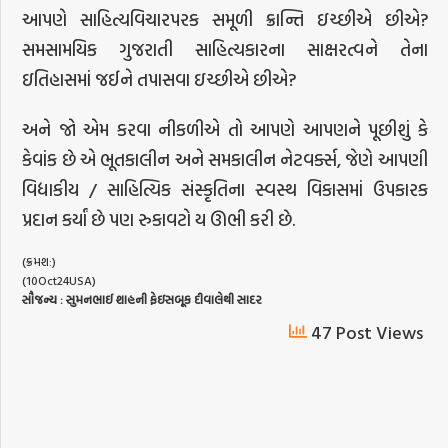
આપણે સાહિત્યવિચારપરક સમૂળી ક્રાન્તિ ઇચ્છીએ છીએ?
સમસામયિક ગુજરાતી સાહિત્યકારના સાક્ષરત્વને તેના
ઇતિહાસમાં જઈને તપાસવા ઇચ્છીએ છીએ?
અને જો એમ કરવા નીકળીએ તો આપણે આપણને પૂછીશું કે
કેવાંક છે એ ભૂતકાલીન અને સમકાલીન નેટવર્ક્સ, જેણે આપણી
વિદ્યાકીય / સાહિત્યિક સંસ્કૃતિના સ્વસ્થ વિકાસમાં ઉપકારક
પ્રદાન કર્યાં છે પણ રુકાવટો ય ઊભી કરી છે.
(ક્રમશ:)
(10Oct24USA)
સૌજન્ય
:
સુમનભાઈ
શાહની
ફેઇસબૂક
દીવાલેથી
સાદર
47 Post Views