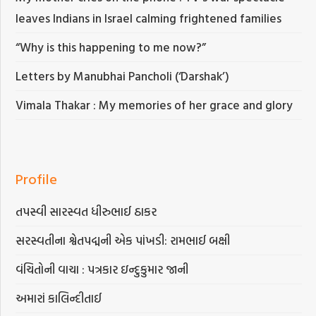
leaves Indians in Israel calming frightened families
“Why is this happening to me now?”
Letters by Manubhai Pancholi (‘Darshak’)
Vimala Thakar : My memories of her grace and glory
Profile
તપસ્વી સારસ્વત ધીરુભાઈ ઠાકર
સરસ્વતીના શ્વેતપદ્મની એક પાંખડી: રામભાઈ બક્ષી
વંચિતોની વાચા : પત્રકાર ઇન્દુકુમાર જાની
અમારાં કાલિન્દીતાઈ