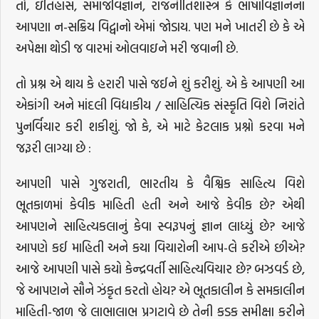
તો, ઇતિહાસ, સમાજવિજ્ઞાન, રાજનીતિશાસ્ત્ર કે ભાષાવિજ્ઞાનના
આપણા ન-સક્રિય વિદ્વાનો એમાં જોડાય. પણ મને ખાતરી છે કે એ
અપેક્ષા થોડી જ વારમાં ઓલવાઇને મરી જવાની છે.
તો પ્રશ્ન એ થાય કે હરારી પાસે જઈને શું કરીશું. એ કે આપણી આ
એકાંગી અને માંદલી વિદ્યાકીય / સાહિત્યિક સંસ્કૃતિ વિશે નિરાંતે
પુનર્વિચાર કરી શકીશું. જો કે, એ માટે કેટલાક પ્રશ્નો કરવા મને
જરૂરી લાગ્યા છે :
આપણી પાસે ગુજરાતી, ભારતીય કે વૈશ્વિક સાહિત્ય વિશે
ભૂતકાળમાં કેવીક માહિતી હતી અને આજે કેવીક છે? એથી
આપણને સાહિત્યકલાનું કેવા સ્વરૂપનું જ્ઞાન લાધ્યું છે? આજે
આપણે કઈ માહિતી અને કયા વિચારોની આપ-લે કરીએ છીએ?
આજે આપણી પાસે કયો કેન્દ્રવર્તી સાહિત્યવિચાર છે? બઝવર્ડ છે,
જે આપણને સૌને ઝંકૃત કરતો હોય? એ ભૂતકાલીન કે સમકાલીન
માહિતી-જાળ જે લાભાલાભ પ્રગટાવે છે તેની કડક સમીક્ષા કરીને