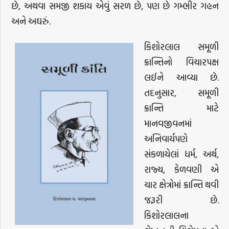
છે, અથવા સમજી શકાય એવું સરળ છે, પણ છે ગમ્ભીર ગહન
અને અઘરું.
કિશોરલાલ સમૂળી
ક્રાન્તિનો વિચારપક્ષ
લઈને આવ્યા છે.
તદનુસાર, સમૂળી
ક્રાન્તિ માટે
માનવજીવનમાં
અનિવાર્યપણે
સંકળાયેલાં ધર્મ, અર્થ,
રાજ્ય, કેળવણી એ
ચાર ક્ષેત્રોમાં ક્રાન્તિ થવી
જરૂરી છે.
કિશોરલાલના